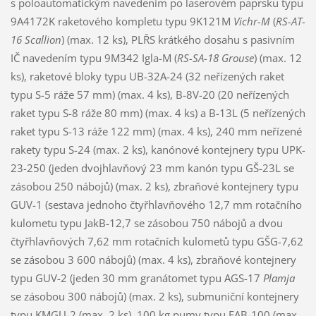
s poloautomatickým navedením po laserovém paprsku typu
9A4172K raketového kompletu typu 9K121M
Vichr-M
(
RS-AT-
16 Scallion
) (max. 12 ks), PLŘS krátkého dosahu s pasivním
IČ navedením typu 9M342 Igla-M (
RS-SA-18 Grouse
) (max. 12
ks), raketové bloky typu UB-32A-24 (32 neřízených raket
typu S-5 ráže 57 mm) (max. 4 ks), B-8V-20 (20 neřízených
raket typu S-8 ráže 80 mm) (max. 4 ks) a B-13L (5 neřízených
raket typu S-13 ráže 122 mm) (max. 4 ks), 240 mm neřízené
rakety typu S-24 (max. 2 ks), kanónové kontejnery typu UPK-
23-250 (jeden dvojhlavňový 23 mm kanón typu GŠ-23L se
zásobou 250 nábojů) (max. 2 ks), zbraňové kontejnery typu
GUV-1 (sestava jednoho čtyřhlavňového 12,7 mm rotačního
kulometu typu JakB-12,7 se zásobou 750 nábojů a dvou
čtyřhlavňových 7,62 mm rotačních kulometů typu GŠG-7,62
se zásobou 3 600 nábojů) (max. 4 ks), zbraňové kontejnery
typu GUV-2 (jeden 30 mm granátomet typu AGS-17
Plamja
se zásobou 300 nábojů) (max. 2 ks), submuniční kontejnery
typu KMGU-2 (max. 2 ks), 100 kg pumy typu FAB-100 (max.