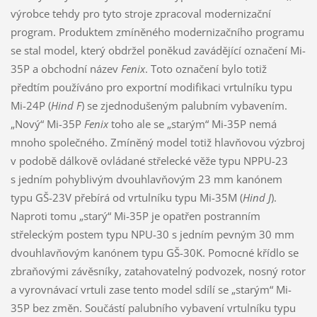
výrobce tehdy pro tyto stroje zpracoval modernizační
program. Produktem zmíněného modernizačního programu
se stal model, který obdržel poněkud zavádějící označení Mi-
35P a obchodní název
Fenix
. Toto označení bylo totiž
předtím používáno pro exportní modifikaci vrtulníku typu
Mi-24P (
Hind F
) se zjednodušeným palubním vybavením.
„Nový“ Mi-35P
Fenix
toho ale se „starým“ Mi-35P nemá
mnoho společného. Zmíněný model totiž hlavňovou výzbroj
v podobě dálkově ovládané střelecké věže typu NPPU-23
s jedním pohyblivým dvouhlavňovým 23 mm kanónem
typu GŠ-23V přebírá od vrtulníku typu Mi-35M (
Hind J
).
Naproti tomu „starý“ Mi-35P je opatřen postranním
střeleckým postem typu NPU-30 s jedním pevným 30 mm
dvouhlavňovým kanónem typu GŠ-30K. Pomocné křídlo se
zbraňovými závěsníky, zatahovatelný podvozek, nosný rotor
a vyrovnávací vrtuli zase tento model sdílí se „starým“ Mi-
35P bez změn. Součástí palubního vybavení vrtulníku typu