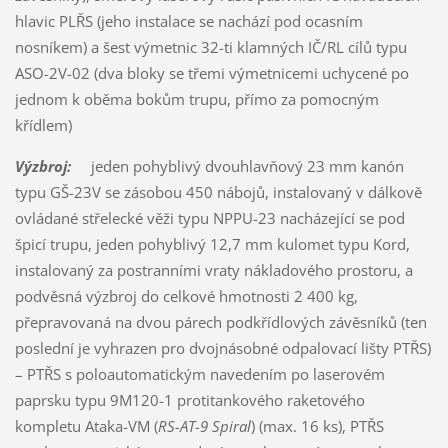
hlavic PLŘS (jeho instalace se nachází pod ocasním
nosníkem) a šest výmetnic 32-ti klamných IČ/RL cílů typu
ASO-2V-02 (dva bloky se třemi výmetnicemi uchycené po
jednom k oběma bokům trupu, přímo za pomocným
křídlem)
Výzbroj:
jeden pohyblivý dvouhlavňový 23 mm kanón
typu GŠ-23V se zásobou 450 nábojů, instalovaný v dálkově
ovládané střelecké věži typu NPPU-23 nacházející se pod
špicí trupu, jeden pohyblivý 12,7 mm kulomet typu Kord,
instalovaný za postranními vraty nákladového prostoru, a
podvěsná výzbroj do celkové hmotnosti 2 400 kg,
přepravovaná na dvou párech podkřídlových závěsníků (ten
poslední je vyhrazen pro dvojnásobné odpalovací lišty PTŘS)
– PTŘS s poloautomatickým navedením po laserovém
paprsku typu 9M120-1 protitankového raketového
kompletu Ataka-VM (
RS-AT-9 Spiral
) (max. 16 ks), PTŘS