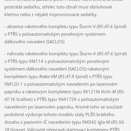
postrádá sedačku, střelec tuto zbraň musí obsluhovat
klečmo nebo z nějaké improvizované sedačky.
- absence raketového kompletu typu Šturm-V (
RS-AT-6 Spiral
)
s PTŘS s poloautomatickým povelovým systémem
dálkového navedení (SACLOS)
- náhrada raketového kompletu typu Šturm-V (
RS-AT-6 Spiral
)
s PTŘS typu 9M114 s poloautomatickým povelovým
systémem dálkového navedení (SACLOS) raketovým
kompletem typu
Ataka-VM
(
RS-AT-9 Spiral
) s PTŘS typu
9M120-1 s poloautomatickým navedením po laserovém
paprsku a raketovým kompletem typu 9K121M
Vichr-M
(
RS-
AT-16 Scallion
) s PTŘS typu 9A4172K s poloautomatickým
navedením po laserovém paprsku. Kromě toho se součástí
podvěsné výzbroje tohoto modelu staly PLŘS krátkého
dosahu s pasivním IČ navedením typu 9M342 Igla-M (
RS-SA-
18 Grouse
). Válcovité přepravě-startovací kontejnery PTŘS