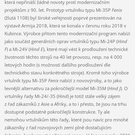
která nepřináší žádné novoty proti modernizačním
projektům z 90. let. Prototyp vrtulníku typu Mi-35P
Fenix
(žlutá 1108) byl široké veřejnosti poprvé prezentován na
výstavě Armija 2018, která se konala v červnu roku 2018 v
Kubince. Výrobce přitom tento modernizační program nabízí
jako součást generálních oprav vrtulníků typu Mi-24P (
Hind
F
) a Mi-24V (
Hind E
), které mají vést k prodloužení technické
životnosti těchto strojů na 40 let provozu, resp. na 4 000
letových hodin (s možností dalšího prodloužení dle
technického stavu konkrétného stroje). Kromě toho výrobce
vrtulník typu Mi-35P
Fenix
nabízí z novovýroby, a to jako
levnější alternativu za pokročilejší model Mi-35M (
Hind J
). O
vrtulníky řady Mi-24/-35 (
Hind
) je totiž stále velký zájem
z řad zákazníků z Asie a Afriky, a to i přesto, že jsou na trhu
dostupné podstatně pokročilejší konstrukce. Ty ale
nemohou vrtulníkům této řady, které jsou navíc pro mnohé
zákazníky z řad rozvojových zemí plně dostačujícím