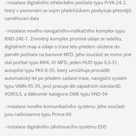
- instalace digitálního střeleckého počítače typu PrVK-24-2,
který v porovnání se svým předchůdcem poskytuje přesnější
zaměřovací data
- instalace nového navigačního-indikačního komplex typu
KNEI-24E-1. Zmíněný komplex promítá údaje ze satelitu,
digitálních map a údaje o trase letu předem uložené do
paměti počítače na barevné MFD. Jeho součástí se mimo jiné
stal počítač typu MVK, tři MFD, jeden HUD typu ILS-31,
autopilot typu PKV-8-35, který umožňuje provádět
automatický let po předem zadané trase, navigační systém
typu VIMN-95-35, jenž pracuje dle západních standardů
VOR/ILS, a dálkoměr kategorie DME typu VND-94
- instalace nového komunikačního systému. Jeho součástí
jsou radiostanice typu Prima-KV.
- instalace digitálního zálohovacího systému ESIS