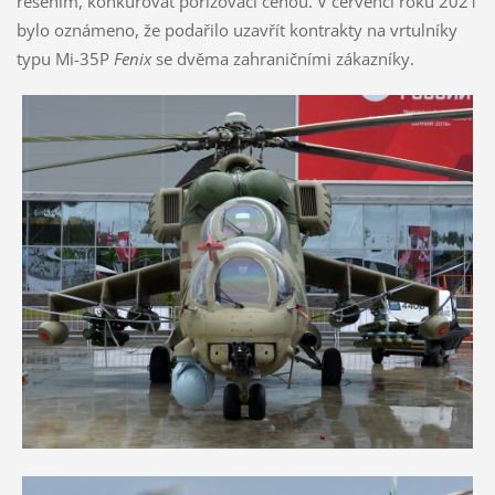
řešením, konkurovat pořizovací cenou. V červenci roku 2021
bylo oznámeno, že podařilo uzavřít kontrakty na vrtulníky
typu Mi-35P
Fenix
se dvěma zahraničními zákazníky.