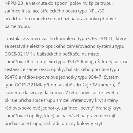
NPPU-23 je vetknuta do spodní poloviny špice trupu,
zatímco instalace střeleckého postu typu NPU-30
předchozího modelu se nachází na pravoboku příďové
partie trupu.
- instalace zaměřovacího komplexu typu OPS-24N-1L, který
se sestává z elektro-optického zaměřovacího systému typu
GOES-321MK a balistického počítače, na místo
zaměřovacího komplexu typu 9S475 Raduga-Š, který se zase
sestává ze zaměřovací optiky, balistického počítače typu
9S476 a rádiové-povelové jednotky typu 9S447. Systém
typu GOES-321MK přitom v sobě sdružuje TV kameru, IČ
kameru a laserový dálkoměr. V této souvislosti z levého
okraje břicha špice trupu zmizel vřetenovitý kryt antény
rádiové-povelové jednotky, zatímco „pevný“ hranatý kryt
zaměřovací optiky, který se nacházel na pravém okraji
břicha špice trupu, nahradil otočný kulovitý kryt.