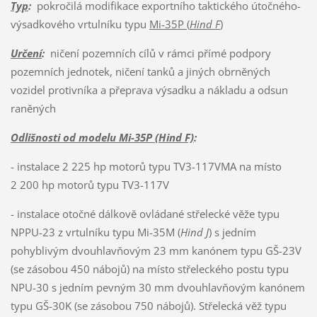
Typ
:
pokročilá modifikace exportního taktického útočného-
výsadkového vrtulníku typu
Mi-35P (
Hind F
)
Určení
:
ničení pozemních cílů v rámci přímé podpory
pozemních jednotek, ničení tanků a jiných obrněných
vozidel protivníka a přeprava výsadku a nákladu a odsun
raněných
Odlišnosti od modelu Mi-35P (Hind F)
:
- instalace 2 225 hp motorů typu TV3-117VMA na místo
2 200 hp motorů typu TV3-117V
- instalace otočné dálkově ovládané střelecké věže typu
NPPU-23 z vrtulníku typu Mi-35M (
Hind J
) s jedním
pohyblivým dvouhlavňovým 23 mm kanónem typu GŠ-23V
(se zásobou 450 nábojů) na místo střeleckého postu typu
NPU-30 s jedním pevným 30 mm dvouhlavňovým kanónem
typu GŠ-30K (se zásobou 750 nábojů). Střelecká věž typu