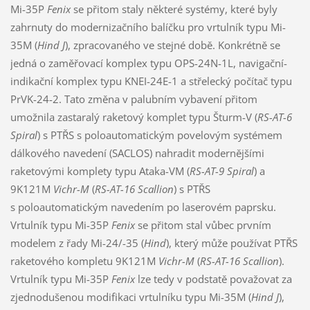
Mi-35P
Fenix
se přitom staly některé systémy, které byly
zahrnuty do modernizačního balíčku pro vrtulník typu Mi-
35M (
Hind J
), zpracovaného ve stejné době. Konkrétně se
jedná o zaměřovací komplex typu OPS-24N-1L, navigační-
indikační komplex typu KNEI-24E-1 a střelecký počítač typu
PrVK-24-2. Tato změna v palubním vybavení přitom
umožnila zastaralý raketový komplet typu Šturm-V (
RS-AT-6
Spiral
) s PTŘS s poloautomatickým povelovým systémem
dálkového navedení (SACLOS) nahradit modernějšími
raketovými komplety typu Ataka-VM (
RS-AT-9 Spiral
) a
9K121M
Vichr-M
(
RS-AT-16 Scallion
) s PTŘS
s poloautomatickým navedením po laserovém paprsku.
Vrtulník typu Mi-35P
Fenix
se přitom stal vůbec prvním
modelem z řady Mi-24/-35 (
Hind
), který může používat PTŘS
raketového kompletu 9K121M
Vichr-M
(
RS-AT-16 Scallion
).
Vrtulník typu Mi-35P
Fenix
lze tedy v podstatě považovat za
zjednodušenou modifikaci vrtulníku typu Mi-35M (
Hind J
),