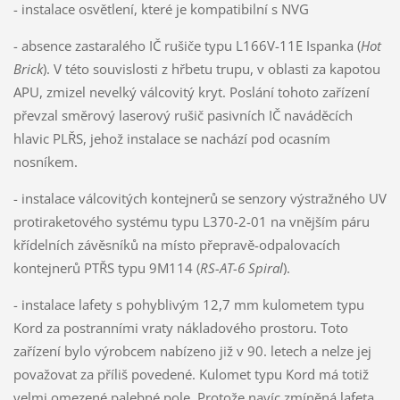
- instalace osvětlení, které je kompatibilní s NVG
- absence zastaralého IČ rušiče typu L166V-11E Ispanka (
Hot
Brick
). V této souvislosti z hřbetu trupu, v oblasti za kapotou
APU, zmizel nevelký válcovitý kryt. Poslání tohoto zařízení
převzal směrový laserový rušič pasivních IČ naváděcích
hlavic PLŘS, jehož instalace se nachází pod ocasním
nosníkem.
- instalace válcovitých kontejnerů se senzory výstražného UV
protiraketového systému typu L370-2-01 na vnějším páru
křídelních závěsníků na místo přepravě-odpalovacích
kontejnerů PTŘS typu 9M114 (
RS-AT-6 Spiral
).
- instalace lafety s pohyblivým 12,7 mm kulometem typu
Kord za postranními vraty nákladového prostoru. Toto
zařízení bylo výrobcem nabízeno již v 90. letech a nelze jej
považovat za příliš povedené. Kulomet typu Kord má totiž
velmi omezené palebné pole. Protože navíc zmíněná lafeta