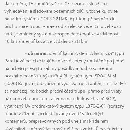
dálkoměru, TV zaměřovače a IČ senzoru a slouží pro
vyhledávání a sledování pozemních cílů. Otočné kulovité
pouzdro systému GOES-321MK je přitom připevněno k
břichu špice trupu, vpravo od střelecké věže. Cíl o velikosti
tank je zmíněný systém schopen detekovat ze vzdálenosti
10 km a identifikovat ze vzdálenosti 8 km
- obranné:
identifikační systém „vlastní-cizí“ typu
Parol (dvě nevelké trojúhelníkové antény umístěné po jedné
na hřbetu překrytu kabiny posádky a pod zakončením
ocasního nosníku), výstražný RL systém typu SPO-15LM
(L006) Berjoza (toto zařízení využívá trojici antén, z nichž dvě
se nacházejí na bocích přední části trupu, přímo před vraty
nákladového prostoru, a jedna na odtokové hraně SOP),
výstražný UV protiraketový systém typu L370-2-01 (senzory
tohoto zařízení jsou instalovány uvnitř válcovitých
kontejnerů, přepravovaných pod vnějšími křídelními
závěsníky), směrový laserový rušič pasivních IČ naváděcích