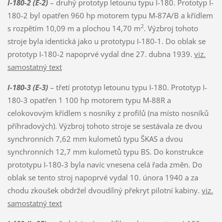
I-180-2 (E-2)
– druhý prototyp letounu typu I-180. Prototyp I-
180-2 byl opatřen 960 hp motorem typu M-87A/B a křídlem
2
s rozpětím 10,09 m a plochou 14,70 m
. Výzbroj tohoto
stroje byla identická jako u prototypu I-180-1. Do oblak se
prototyp I-180-2 napoprvé vydal dne 27. dubna 1939.
viz.
samostatný text
I-180-3 (E-3)
– třetí prototyp letounu typu I-180. Prototyp I-
180-3 opatřen 1 100 hp motorem typu M-88R a
celokovovým křídlem s nosníky z profilů (na místo nosníků
příhradových). Výzbroj tohoto stroje se sestávala ze dvou
synchronních 7,62 mm kulometů typu ŠKAS a dvou
synchronních 12,7 mm kulometů typu BS. Do konstrukce
prototypu I-180-3 byla navíc vnesena celá řada změn. Do
oblak se tento stroj napoprvé vydal 10. února 1940 a za
chodu zkoušek obdržel dvoudílný překryt pilotní kabiny.
viz.
samostatný text