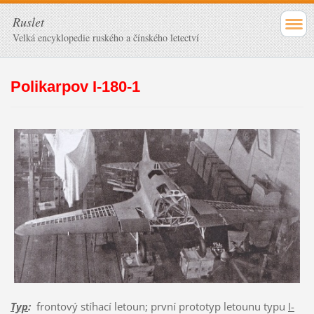
Ruslet
Velká encyklopedie ruského a čínského letectví
Polikarpov I-180-1
Typ
:
frontový stíhací letoun; první prototyp letounu typu
I-