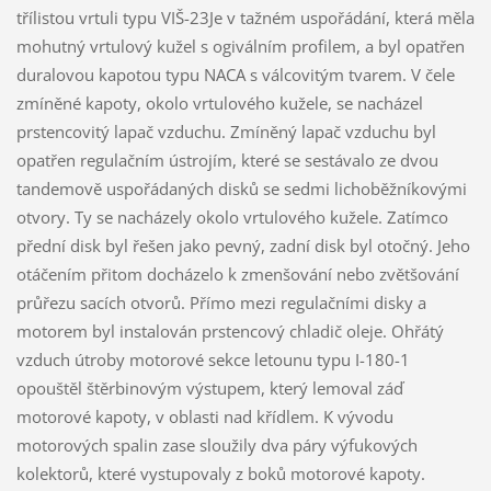
třílistou vrtuli typu VIŠ-23Je v tažném uspořádání, která měla
mohutný vrtulový kužel s ogiválním profilem, a byl opatřen
duralovou kapotou typu NACA s válcovitým tvarem. V čele
zmíněné kapoty, okolo vrtulového kužele, se nacházel
prstencovitý lapač vzduchu. Zmíněný lapač vzduchu byl
opatřen regulačním ústrojím, které se sestávalo ze dvou
tandemově uspořádaných disků se sedmi lichoběžníkovými
otvory. Ty se nacházely okolo vrtulového kužele. Zatímco
přední disk byl řešen jako pevný, zadní disk byl otočný. Jeho
otáčením přitom docházelo k zmenšování nebo zvětšování
průřezu sacích otvorů. Přímo mezi regulačními disky a
motorem byl instalován prstencový chladič oleje. Ohřátý
vzduch útroby motorové sekce letounu typu I-180-1
opouštěl štěrbinovým výstupem, který lemoval záď
motorové kapoty, v oblasti nad křídlem. K vývodu
motorových spalin zase sloužily dva páry výfukových
kolektorů, které vystupovaly z boků motorové kapoty.