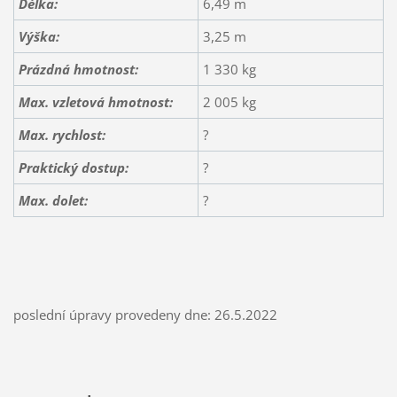
Délka:
6,49 m
Výška:
3,25 m
Prázdná hmotnost:
1 330 kg
Max. vzletová hmotnost:
2 005 kg
Max. rychlost:
?
Praktický dostup:
?
Max. dolet:
?
poslední úpravy provedeny dne: 26.5.2022