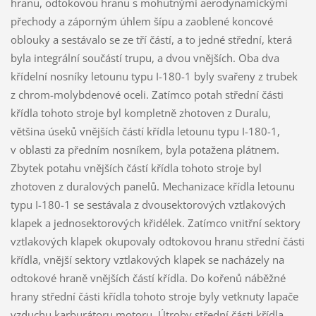
hranu, odtokovou hranu s mohutnými aerodynamickými
přechody a záporným úhlem šípu a zaoblené koncové
oblouky a sestávalo se ze tří částí, a to jedné střední, která
byla integrální součástí trupu, a dvou vnějších. Oba dva
křídelní nosníky letounu typu I-180-1 byly svařeny z trubek
z chrom-molybdenové oceli. Zatímco potah střední části
křídla tohoto stroje byl kompletně zhotoven z Duralu,
většina úseků vnějších částí křídla letounu typu I-180-1,
v oblasti za předním nosníkem, byla potažena plátnem.
Zbytek potahu vnějších částí křídla tohoto stroje byl
zhotoven z duralových panelů. Mechanizace křídla letounu
typu I-180-1 se sestávala z dvousektorových vztlakových
klapek a jednosektorových křidélek. Zatímco vnitřní sektory
vztlakových klapek okupovaly odtokovou hranu střední části
křídla, vnější sektory vztlakových klapek se nacházely na
odtokové hraně vnějších částí křídla. Do kořenů náběžné
hrany střední části křídla tohoto stroje byly vetknuty lapače
vzduchu karburátoru motoru. Útroby střední části křídla