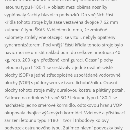
letounu typu I-180-1, v oblasti mezi oběma nosníky,
vyplňovaly šachty hlavních podvozků. Do vnějších částí
křídla tohoto stroje byla zase vestavěna dvojice 7,62 mm
kulometů typu ŠKAS. Vzhledem k tomu, že zmíněné
kulomety střílely vně otáčející se vrtuli, nebyly opatřeny
synchronizátorem. Pod vnější části křídla tohoto stroje bylo
navíc možné umístit náklad pum do celkové hmotnosti 40
kg, resp. 200 kg v přetížené konfiguraci. Ocasní plochy
letounu typu I-180-1 se sestávaly z jedné oválné svislé
plochy (SOP) a jedné středoplošně uspořádané vodorovné
plochy (VOP) s půdorysem ve tvaru lichoběžníku. Ocasní
plochy tohoto stroje měly duralovou kostru a plátěný potah.
Zatímco na odtokové hraně SOP letounu typu I-180-1 se
nacházelo jedno směrové kormidlo, odtokovou hranu VOP
okupovala dvojice výškových kormidel. Vzletové a přistávací
zařízení letounu typu I-180-1 tvořil tříbodový kolový
podvozek ostruhového typu. Zatímco hlavní podvozky byly