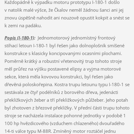
Popis (I-180-1)
:
Jednomotorový jednomístný frontový
stíhací letoun I-180-1 byl řešen jako dolnoplošník smíšené
konstrukce s klasicky koncipovanými ocasními plochami.
Poměrně krátký a robustní vřetenovitý trup tohoto stroje
měl průřez na výšku postavené elipsy a vyjma motorové
sekce, která měla kovovou konstrukci, byl řešen jako
dřevěná poloskořepina. Kostra trupu letounu typu I-180-1 se
sestávala ze čtyř podélníků z borového dřeva, jedenácti
překližkových žeber a tří překližkových půlžeber. Jeho potah
byl zhotoven z březové překližky. V přední části trupu tohoto
stroje se nacházela instalace pohonné jednotky v podobě 1
100 hp hvězdicového (vzduchem chlazeného) dvouřadého
14-ti válce typu M-88R. Zmíněný motor roztáčel jednu