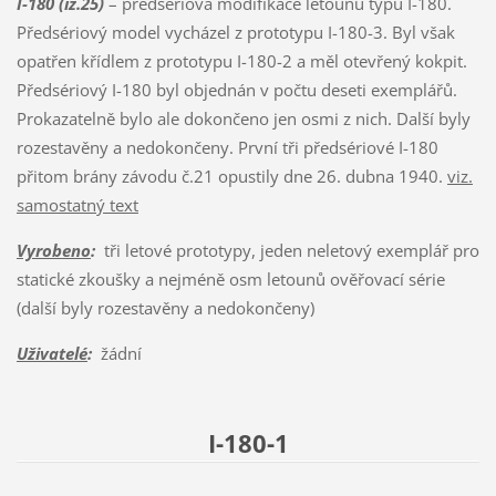
I-180 (iz.25)
– předsériová modifikace letounu typu I-180.
Předsériový model vycházel z prototypu I-180-3. Byl však
opatřen křídlem z prototypu I-180-2 a měl otevřený kokpit.
Předsériový I-180 byl objednán v počtu deseti exemplářů.
Prokazatelně bylo ale dokončeno jen osmi z nich. Další byly
rozestavěny a nedokončeny. První tři předsériové I-180
přitom brány závodu č.21 opustily dne 26. dubna 1940.
viz.
samostatný text
Vyrobeno
:
tři letové prototypy, jeden neletový exemplář pro
statické zkoušky a nejméně osm letounů ověřovací série
(další byly rozestavěny a nedokončeny)
Uživatelé
:
žádní
I-180-1