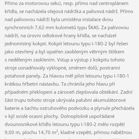
Přímo za motorovou sekcí, resp. přímo nad centroplánem
křídla, se nacházela olejová nádržka a palivová nádrž. Přímo
nad palivovou nádrží byla umístěna instalace dvou
synchronních 7,62 mm kulometů typu ŠKAS. Za palivovou
nádrží, na úrovni odtokové hrany křídla, se nacházel
jednomístný kokpit. Kokpit letounu typu I-180-2 byl řešen
jako otevřený a byl opatřen zaobleným větrným štítkem
s neděleným zasklením. Vstup a výstup z kokpitu tohoto
stroje usnadňovaly výklopné, směrem dolů, postranní
potahové panely. Za hlavou měl pilot letounu typu I-180-1
krátkou hřbetní nástavbu. Ta chránila jeho hlavu při
případném překlopení a zároveň zlepšovala obtékání. Zadní
část trupu tohoto stroje ukrývala palubní akumulátorové
baterie a šachtu ostruhového podvozku a plynule přecházela
v kýl svislé ocasní plochy. Dolnoplošně uspořádané
dvounosníkové křídlo letounu typu I-180-2 mělo rozpětí
2
9,00 m, plochu 14,70 m
, kladné vzepětí, přímou náběžnou