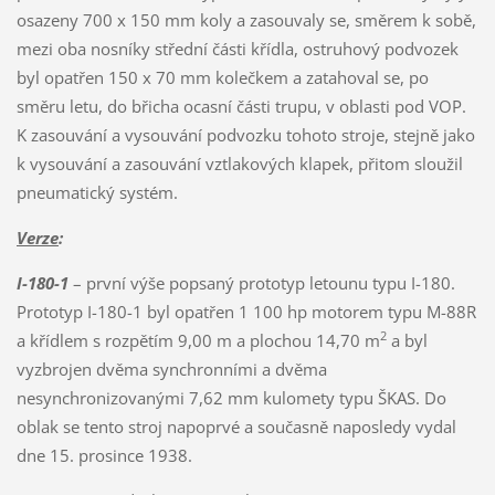
osazeny 700 x 150 mm koly a zasouvaly se, směrem k sobě,
mezi oba nosníky střední části křídla, ostruhový podvozek
byl opatřen 150 x 70 mm kolečkem a zatahoval se, po
směru letu, do břicha ocasní části trupu, v oblasti pod VOP.
K zasouvání a vysouvání podvozku tohoto stroje, stejně jako
k vysouvání a zasouvání vztlakových klapek, přitom sloužil
pneumatický systém.
Verze
:
I-180-1
– první výše popsaný prototyp letounu typu I-180.
Prototyp I-180-1 byl opatřen 1 100 hp motorem typu M-88R
2
a křídlem s rozpětím 9,00 m a plochou 14,70 m
a byl
vyzbrojen dvěma synchronními a dvěma
nesynchronizovanými 7,62 mm kulomety typu ŠKAS. Do
oblak se tento stroj napoprvé a současně naposledy vydal
dne 15. prosince 1938.