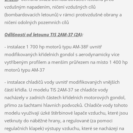
vzdušným napadením, ničení vzdušných cílů
(bombardovacích letounů) v rámci protivzdušné obrany a
ničení odolných pozemních cílů
Odlišnosti od letounu TIS 2AM-37 (2A)
:
- instalace 1 700 hp motorů typu AM-38F uvnitř
modifikovaných křídelních gondol s aerodynamicky více
vytříbeným profilem a menším průřezem na místo 1 400 hp
motorů typu AM-37
- instalace chladičů vody uvnitř modifikovaných vnějších
částí křídla. U modelu TIS 2AM-37 se chladiče vody
nacházely v zadních částech křídelních motorových gondol,
přímo za šachtami hlavních podvozků. Chladiče vody tohoto
modelu využívají úzké štěrbinové lapače vzduchu, které jsou
vetknuty do náběžné hrany, a regulované (za pomoci
regulačních klapek) výstupy vzduchu, které se nacházejí na