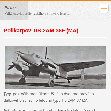
Ruslet
Velká encyklopedie ruského a čínského letectví
Polikarpov TIS 2AM-38F (MA)
Typ
:
pokročilá modifikace těžkého dvoumotorového
dálkového stíhacího letounu typu
TIS 2AM-37 (2A)
Určení
:
ochrana svazů bombardovacích letounů před