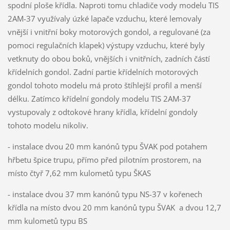
spodní ploše křídla. Naproti tomu chladiče vody modelu TIS
2AM-37 využívaly úzké lapače vzduchu, které lemovaly
vnější i vnitřní boky motorových gondol, a regulované (za
pomoci regulačních klapek) výstupy vzduchu, které byly
vetknuty do obou boků, vnějších i vnitřních, zadních částí
křídelních gondol. Zadní partie křídelních motorových
gondol tohoto modelu má proto štíhlejší profil a menší
délku. Zatímco křídelní gondoly modelu TIS 2AM-37
vystupovaly z odtokové hrany křídla, křídelní gondoly
tohoto modelu nikoliv.
- instalace dvou 20 mm kanónů typu ŠVAK pod potahem
hřbetu špice trupu, přímo před pilotním prostorem, na
místo čtyř 7,62 mm kulometů typu ŠKAS
- instalace dvou 37 mm kanónů typu NS-37 v kořenech
křídla na místo dvou 20 mm kanónů typu ŠVAK a dvou 12,7
mm kulometů typu BS