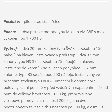
Posádka:
pilot a radista-střelec
Pohon:
dva pístové motory typu Mikulin AM-38F s max.
výkonem po 1 700 hp
Výzbroj:
dva 20 mm kanóny typu ŠVAK se zásobou 150
nábojů na hlaveň, instalované v přídi trupu, dva 37 mm
kanóny typu NS-37 se zásobou 75 nábojů na hlaveň,
vestavěné do kořenů křídla, jeden pohyblivý 12,7 mm
kulomet typu BS se zásobou 200 nábojů, instalovaný ve
hřbetním střelišti typu VUB-1 určeném k obraně horní
poloviny zadní polosféry před vzdušným napadením, náklad
pum do celkové hmotnosti 1 000 kg, přepravovaný
v trupové pumovnici s nosností 200 kg a na dvou
podtrupových závěsnících s nosností po 500 kg, a osm 132