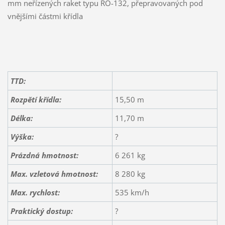
mm neřízených raket typu RO-132, přepravovaných pod
vnějšími částmi křídla
TTD:
Rozpětí křídla:
15,50 m
Délka:
11,70 m
Výška:
?
Prázdná hmotnost:
6 261 kg
Max. vzletová hmotnost:
8 280 kg
Max. rychlost:
535 km/h
Praktický dostup:
?