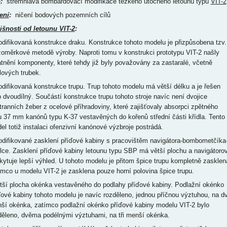
p
:
střemhlavá bombardovací modifikace těžkého útočného letounu typu
VIT-2
ení
:
ničení bodových pozemních cílů
išnosti od letounu VIT-2
:
odifikovaná konstrukce draku. Konstrukce tohoto modelu je přizpůsobena tzv.
zoměrkové metodě výroby. Naproti tomu v konstrukci prototypu VIT-2 našly
atnění komponenty, které tehdy již byly považovány za zastaralé, včetně
lových trubek.
odifikovaná konstrukce trupu. Trup tohoto modelu má větší délku a je řešen
o dvoudílný. Součástí konstrukce trupu tohoto stroje navíc není dvojice
tranních žeber z ocelové příhradoviny, které zajišťovaly absorpci zpětného
u 37 mm kanónů typu K-37 vestavěných do kořenů střední části křídla. Tento
el totiž instalaci ofenzivní kanónové výzbroje postrádá.
odifikované zasklení příďové kabiny s pracovištěm navigátora-bombometčíka
elce. Zasklení příďové kabiny letounu typu SBP má větší plochu a navigátorov
kytuje lepší výhled. U tohoto modelu je přitom špice trupu kompletně zasklen
ímco u modelu VIT-2 je zasklena pouze horní polovina špice trupu.
ětší plocha okénka vestavěného do podlahy příďové kabiny. Podlažní okénko
ďové kabiny tohoto modelu je navíc rozděleno, jednou příčnou výztuhou, na d
ší okénka, zatímco podlažní okénko příďové kabiny modelu VIT-2 bylo
děleno, dvěma podélnými výztuhami, na tři menší okénka.