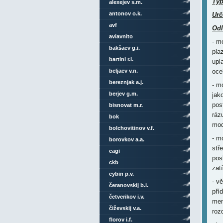
Ty
alexejev s.m.
antonov o.k.
Urč
avf
Odl
aviavnito
- m
bakšaev g.i.
pla
bartini r.l.
upl
beljaev v.n.
oce
bereznjak a.j.
- m
berjev g.m.
jak
pos
bisnovat m.r.
ráz
bok
mod
bolchovitinov v.f.
- m
borovkov a.a.
stř
cagi
pos
ckb
zat
cybin p.v.
- v
čeranovskij b.i.
pří
četverikov i.v.
men
čiževskij v.a.
roz
florov i.f.