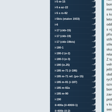
i-5 m-15
i-5 a az-22
i-5 s rs-82
i-5bis (etalon 1933)
i-6
i-17 (ckb-15)
i-17 (ckb-19)
i-17 (ckb-19bis)
i-180-1
i-180-2 (e-2)
i-180-3 (e-3)
i-180 (iz.25)
i-185 m-71 (i-186)
i-185 m-71 ref. (po-15)
i-185 m-81 (i-187)
i-185 m-82a
i-185 m-90
i-190
il-400a (il-400/il-1)
il-400b (il-2)