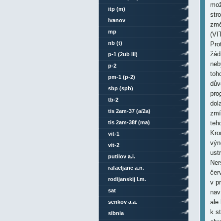
itp (m)
ivanov
mp
nb (t)
p-1 (2ub iii)
p-2
pm-1 (p-2)
sbp (spb)
tb-2
tis 2am-37 (a/2a)
tis 2am-38f (ma)
vit-1
vit-2
putilov a.i.
rafaeljanc a.n.
rodijanskij l.m.
sat
senkov a.a.
sibnia