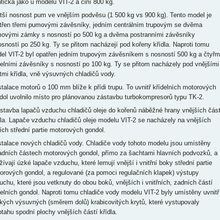
ntická jako u modelu VIT-2 a činí 800 kg.
ětší nosnost pum ve vnějším podvěsu (1 500 kg vs 900 kg). Tento model je
třen třemi pumovými závěsníky, jedním centrálním trupovým se dvěma
ovými zámky s nosností po 500 kg a dvěma postranními závěsníky
osností po 250 kg. Ty se přitom nacházejí pod kořeny křídla. Naproti tomu
el VIT-2 byl opatřen jedním trupovým závěsníkem s nosností 500 kg a čtyřm
delními závěsníky s nosností po 100 kg. Ty se přitom nacházely pod vnějšími
tmi křídla, vně výsuvných chladičů vody.
nstalace motorů o 100 mm blíže k přídi trupu. To uvnitř křídelních motorových
dol uvolnilo místo pro plánovanou zástavbu turbokompresorů typu TK-2.
estavba lapačů vzduchu chladičů oleje do kořenů náběžné hrany vnějších část
dla. Lapače vzduchu chladičů oleje modelu VIT-2 se nacházely na vnějších
ích střední partie motorových gondol.
nstalace nových chladičů vody. Chladiče vody tohoto modelu jsou umístěny
adních částech motorových gondol, přímo za šachtami hlavních podvozků, a
žívají úzké lapače vzduchu, které lemují vnější i vnitřní boky střední partie
orových gondol, a regulované (za pomoci regulačních klapek) výstupy
uchu, které jsou vetknuty do obou boků, vnějších i vnitřních, zadních částí
delních gondol. Naproti tomu chladiče vody modelu VIT-2 byly umístěny uvnitř
okých výsuvných (směrem dolů) krabicovitých krytů, které vystupovaly
otahu spodní plochy vnějších částí křídla.