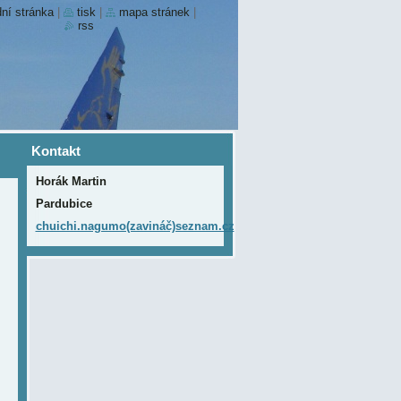
ní stránka
|
tisk
|
mapa stránek
|
rss
Kontakt
Horák Martin
Pardubice
chuichi.nagumo(zavináč)seznam.cz