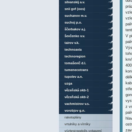
silvanskij a.v.
snii gvf (oos)
suchanov m.v.
suchoj p.o.
ščerbakov a.j.
ševčenko v.v.
tairov v.k.
technoavia
technoregion
tomaševič d.l.
tumenecotrans
tupolev a.n.
uzga
vězeňská okb-1
vězeňská okb-2
vachmistrov v.s.
vorobjov g.n.
raketoplány
vrtulníky a vírníky
výzbroj+podvěs.vybavení