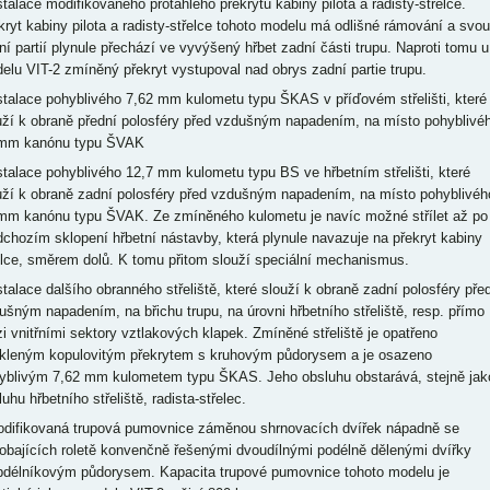
nstalace modifikovaného protáhlého překrytu kabiny pilota a radisty-střelce.
kryt kabiny pilota a radisty-střelce tohoto modelu má odlišné rámování a svou
ní partií plynule přechází ve vyvýšený hřbet zadní části trupu. Naproti tomu u
elu VIT-2 zmíněný překryt vystupoval nad obrys zadní partie trupu.
nstalace pohyblivého 7,62 mm kulometu typu ŠKAS v příďovém střelišti, které
uží k obraně přední polosféry před vzdušným napadením, na místo pohyblivé
mm kanónu typu ŠVAK
nstalace pohyblivého 12,7 mm kulometu typu BS ve hřbetním střelišti, které
uží k obraně zadní polosféry před vzdušným napadením, na místo pohyblivéh
mm kanónu typu ŠVAK. Ze zmíněného kulometu je navíc možné střílet až po
dchozím sklopení hřbetní nástavby, která plynule navazuje na překryt kabiny
elce, směrem dolů. K tomu přitom slouží speciální mechanismus.
nstalace dalšího obranného střeliště, které slouží k obraně zadní polosféry pře
ušným napadením, na břichu trupu, na úrovni hřbetního střeliště, resp. přímo
i vnitřními sektory vztlakových klapek. Zmíněné střeliště je opatřeno
kleným kopulovitým překrytem s kruhovým půdorysem a je osazeno
yblivým 7,62 mm kulometem typu ŠKAS. Jeho obsluhu obstarává, stejně jak
uhu hřbetního střeliště, radista-střelec.
odifikovaná trupová pumovnice záměnou shrnovacích dvířek nápadně se
obajících roletě konvenčně řešenými dvoudílnými podélně dělenými dvířky
bdélníkovým půdorysem. Kapacita trupové pumovnice tohoto modelu je