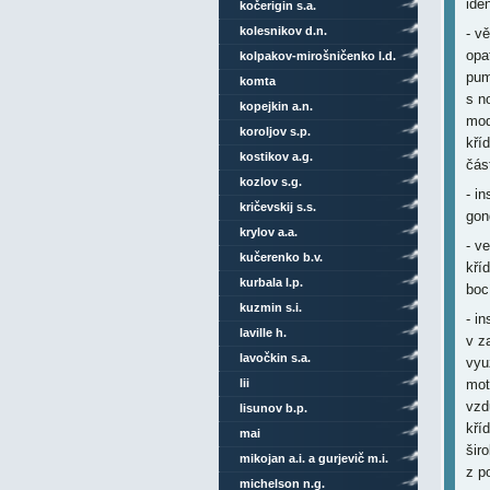
ide
kočerigin s.a.
kolesnikov d.n.
- v
opa
kolpakov-mirošničenko l.d.
pum
komta
s n
kopejkin a.n.
mod
koroljov s.p.
kří
kostikov a.g.
čás
kozlov s.g.
- i
kričevskij s.s.
gon
krylov a.a.
- v
kučerenko b.v.
kří
kurbala l.p.
boc
kuzmin s.i.
- i
laville h.
v z
lavočkin s.a.
vyu
lii
mot
vzd
lisunov b.p.
kří
mai
šir
mikojan a.i. a gurjevič m.i.
z p
michelson n.g.