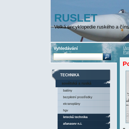
RUSLET
Velká encyklopedie ruského a číns
Vyhledávání
Úvo
Pol
P
TECHNIKA
sovětská a ruská
technika
balóny
bezpilotní prostředky
ekranoplány
hgv
letecká technika
afanasev n.i.