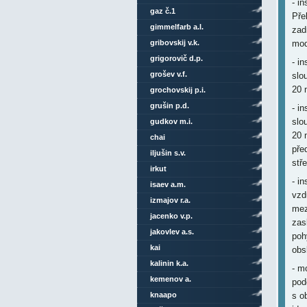
- i
gaz č.1
Pře
gimmelfarb a.l.
zad
gribovskij v.k.
mod
grigorovič d.p.
- i
grošev v.f.
slo
20 
grochovskij p.i.
grušin p.d.
- i
slo
gudkov m.i.
20 
chai
pře
iljušin s.v.
stř
irkut
- i
isaev a.m.
vzd
izmajov r.a.
mez
jacenko v.p.
zas
jakovlev a.s.
poh
kai
obsl
kalinin k.a.
- m
kemenov a.
pod
knaapo
s o