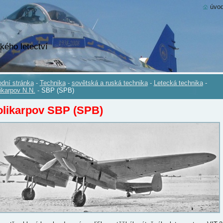
úvod
kého letectví
dní stránka
-
Technika
-
sovětská a ruská technika
-
Letecká technika
-
ikarpov N.N.
-
SBP (SPB)
olikarpov SBP (SPB)