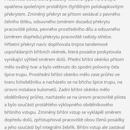
opatřena společným protáhlým čtyřdílným polokapkovitým
překrytem. Zmíněný překryt se přitom sestával z pevného
čelního štítku, odsuvného (směrem dozadu) překrytu
pracoviště pilota, pevného prostředního dílu a odsuvného
(směrem dopředu) překrytu pracoviště radisty-střelce.
Hřbetní překryt navíc doplňovala trojice tandemově
uspořádaných břišních okének, která posádce poskytovala
vynikající výhled směrem dolů. Přední břišní okénko přitom
mělo oválný tvar a bylo vetknuto do spodní poloviny čela
špice trupu. Prostřední břišní okénko mělo zase průřez ve
tvaru lichoběžníku a nacházelo se na břichu špice trupu, na
úrovni instalace kulometů. Zadní břišní okénko mělo
obdélníkový průřez, nacházelo se na úrovni pracoviště pilota
a bylo součástí protáhlého výklopného obdélníkového
břišního vstupu. Zmíněný břišní vstup se vyklápěl směrem
dopředu dolů, zpřístupňoval pracoviště obou členů posádky
a jeho součástí byl integrální žebřík. Břišní vstup ale zastával