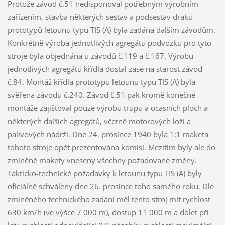
Protože závod č.51 nedisponoval potřebným výrobním
zařízením, stavba některých sestav a podsestav draků
prototypů letounu typu TIS (A) byla zadána dalším závodům.
Konkrétně výroba jednotlivých agregátů podvozku pro tyto
stroje byla objednána u závodů č.119 a č.167. Výrobu
jednotlivých agregátů křídla dostal zase na starost závod
č.84. Montáž křídla prototypů letounu typu TIS (A) byla
svěřena závodu č.240. Závod č.51 pak kromě konečné
montáže zajišťoval pouze výrobu trupu a ocasních ploch a
některých dalších agregátů, včetně motorových loží a
palivových nádrží. Dne 24. prosince 1940 byla 1:1 maketa
tohoto stroje opět prezentována komisi. Mezitím byly ale do
zmíněné makety vneseny všechny požadované změny.
Takticko-technické požadavky k letounu typu TIS (A) byly
oficiálně schváleny dne 26. prosince toho samého roku. Dle
zmíněného technického zadání měl tento stroj mít rychlost
630 km/h (ve výšce 7 000 m), dostup 11 000 m a dolet při