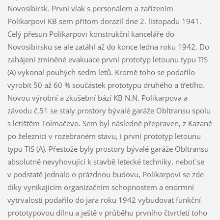
Novosibirsk. První vlak s personálem a zařízením
Polikarpovi KB sem přitom dorazil dne 2. listopadu 1941.
Celý přesun Polikarpovi konstrukční kanceláře do
Novosibirsku se ale zatáhl až do konce ledna roku 1942. Do
zahájení zmíněné evakuace první prototyp letounu typu TIS
(A) vykonal pouhých sedm letů. Kromě toho se podařilo
vyrobit 50 až 60 % součástek prototypu druhého a třetího.
Novou výrobní a zkušební bází KB N.N. Polikarpova a
závodu č.51 se staly prostory bývalé garáže Obltransu spolu
s letištěm Tolmačevo. Sem byl následně přepraven, z Kazaně
po železnici v rozebraném stavu, i první prototyp letounu
typu TIS (A). Přestože byly prostory bývalé garáže Obltransu
absolutně nevyhovující k stavbě letecké techniky, neboť se
v podstatě jednalo o prázdnou budovu, Polikarpovi se zde
díky vynikajícím organizačním schopnostem a enormní
vytrvalosti podařilo do jara roku 1942 vybudovat funkční
prototypovou dílnu a ještě v průběhu prvního čtvrtletí toho