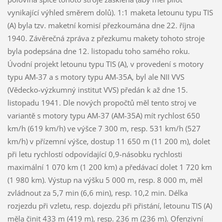
vynikající výhled směrem dolů). 1:1 maketa letounu typu TIS
(A) byla tzv. maketní komisí přezkoumána dne 22. října
1940. Závěrečná zpráva z přezkumu makety tohoto stroje
byla podepsána dne 12. listopadu toho samého roku.
Úvodní projekt letounu typu TIS (A), v provedení s motory
typu AM-37 a s motory typu AM-35A, byl ale NII VVS
(Vědecko-výzkumný institut VVS) předán k až dne 15.
listopadu 1941. Dle nových propočtů měl tento stroj ve
variantě s motory typu AM-37 (AM-35A) mít rychlost 650
km/h (619 km/h) ve výšce 7 300 m, resp. 531 km/h (527
km/h) v přízemní výšce, dostup 11 650 m (11 200 m), dolet
při letu rychlostí odpovídající 0,9-násobku rychlosti
maximální 1 070 km (1 200 km) a předávací dolet 1 720 km
(1 980 km). Výstup na výšku 5 000 m, resp. 8 000 m, měl
zvládnout za 5,7 min (6,6 min), resp. 10,2 min. Délka
rozjezdu při vzletu, resp. dojezdu při přistání, letounu TIS (A)
měla činit 433 m (419 m), resp. 236 m (236 m). Ofenzivní