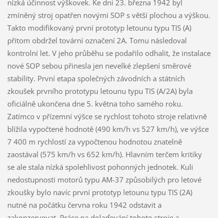
nízká účinnost výškovek. Ke dni 23. března 1942 byl
zmíněný stroj opatřen novými SOP s větší plochou a výškou.
Takto modifikovaný první prototyp letounu typu TIS (A)
přitom obdržel tovární označení 2A. Tomu následoval
kontrolní let. V jeho průběhu se podařilo odhalit, že instalace
nové SOP sebou přinesla jen nevelké zlepšení směrové
stability. První etapa společných závodních a státních
zkoušek prvního prototypu letounu typu TIS (A/2A) byla
oficiálně ukončena dne 5. května toho samého roku.
Zatímco v přízemní výšce se rychlost tohoto stroje relativně
blížila vypočtené hodnotě (490 km/h vs 527 km/h), ve výšce
7 400 m rychlostí za vypočtenou hodnotou znatelně
zaostával (575 km/h vs 652 km/h). Hlavním terčem kritiky
se ale stala nízká spolehlivost pohonných jednotek. Kuli
nedostupnosti motorů typu AM-37 způsobilých pro letové
zkoušky bylo navíc první prototyp letounu typu TIS (2A)
nutné na počátku června roku 1942 odstavit a
zakonzervovat. Práce na dolaďování tohoto stroje a