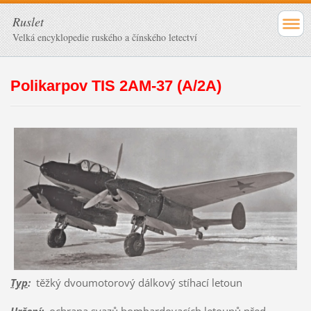
Ruslet
Velká encyklopedie ruského a čínského letectví
Polikarpov TIS 2AM-37 (A/2A)
Typ
:
těžký dvoumotorový dálkový stíhací letoun
Určení
:
ochrana svazů bombardovacích letounů před