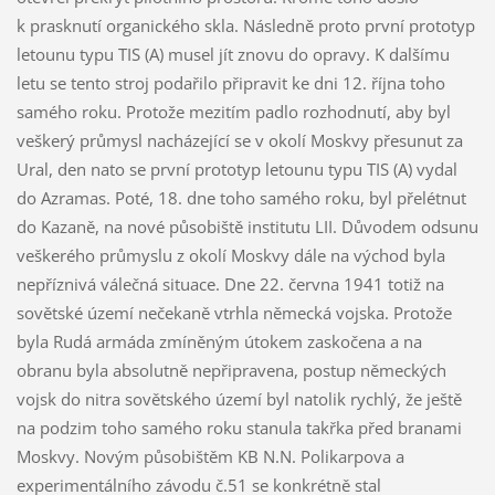
k prasknutí organického skla. Následně proto první prototyp
letounu typu TIS (A) musel jít znovu do opravy. K dalšímu
letu se tento stroj podařilo připravit ke dni 12. října toho
samého roku. Protože mezitím padlo rozhodnutí, aby byl
veškerý průmysl nacházející se v okolí Moskvy přesunut za
Ural, den nato se první prototyp letounu typu TIS (A) vydal
do Azramas. Poté, 18. dne toho samého roku, byl přelétnut
do Kazaně, na nové působiště institutu LII. Důvodem odsunu
veškerého průmyslu z okolí Moskvy dále na východ byla
nepříznivá válečná situace. Dne 22. června 1941 totiž na
sovětské území nečekaně vtrhla německá vojska. Protože
byla Rudá armáda zmíněným útokem zaskočena a na
obranu byla absolutně nepřipravena, postup německých
vojsk do nitra sovětského území byl natolik rychlý, že ještě
na podzim toho samého roku stanula takřka před branami
Moskvy. Novým působištěm KB N.N. Polikarpova a
experimentálního závodu č.51 se konkrétně stal