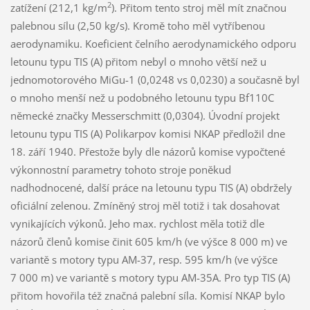
2
zatížení (212,1 kg/m
). Přitom tento stroj měl mít značnou
palebnou sílu (2,50 kg/s). Kromě toho měl vytříbenou
aerodynamiku. Koeficient čelního aerodynamického odporu
letounu typu TIS (A) přitom nebyl o mnoho větší než u
jednomotorového MiGu-1 (0,0248 vs 0,0230) a současně byl
o mnoho menší než u podobného letounu typu Bf110C
německé značky Messerschmitt (0,0304). Úvodní projekt
letounu typu TIS (A) Polikarpov komisi NKAP předložil dne
18. září 1940. Přestože byly dle názorů komise vypočtené
výkonnostní parametry tohoto stroje poněkud
nadhodnocené, další práce na letounu typu TIS (A) obdržely
oficiální zelenou. Zmíněný stroj měl totiž i tak dosahovat
vynikajících výkonů. Jeho max. rychlost měla totiž dle
názorů členů komise činit 605 km/h (ve výšce 8 000 m) ve
variantě s motory typu AM-37, resp. 595 km/h (ve výšce
7 000 m) ve variantě s motory typu AM-35A. Pro typ TIS (A)
přitom hovořila též značná palební síla. Komisí NKAP bylo