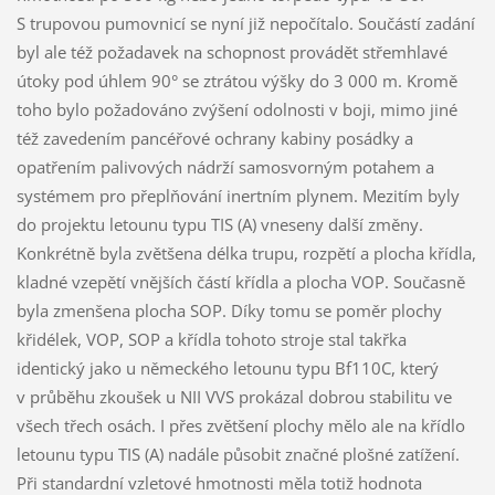
S trupovou pumovnicí se nyní již nepočítalo. Součástí zadání
byl ale též požadavek na schopnost provádět střemhlavé
útoky pod úhlem 90° se ztrátou výšky do 3 000 m. Kromě
toho bylo požadováno zvýšení odolnosti v boji, mimo jiné
též zavedením pancéřové ochrany kabiny posádky a
opatřením palivových nádrží samosvorným potahem a
systémem pro přeplňování inertním plynem. Mezitím byly
do projektu letounu typu TIS (A) vneseny další změny.
Konkrétně byla zvětšena délka trupu, rozpětí a plocha křídla,
kladné vzepětí vnějších částí křídla a plocha VOP. Současně
byla zmenšena plocha SOP. Díky tomu se poměr plochy
křidélek, VOP, SOP a křídla tohoto stroje stal takřka
identický jako u německého letounu typu Bf110C, který
v průběhu zkoušek u NII VVS prokázal dobrou stabilitu ve
všech třech osách. I přes zvětšení plochy mělo ale na křídlo
letounu typu TIS (A) nadále působit značné plošné zatížení.
Při standardní vzletové hmotnosti měla totiž hodnota