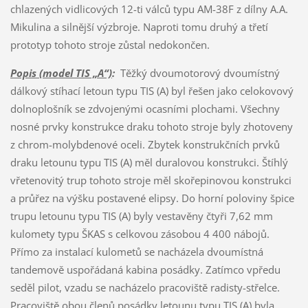
chlazených vidlicových 12-ti válců typu AM-38F z dílny A.A.
Mikulina a silnější výzbroje. Naproti tomu druhý a třetí
prototyp tohoto stroje zůstal nedokončen.
Popis (model TIS „A“)
:
Těžký dvoumotorový dvoumístný
dálkový stíhací letoun typu TIS (A) byl řešen jako celokovový
dolnoplošník se zdvojenými ocasními plochami. Všechny
nosné prvky konstrukce draku tohoto stroje byly zhotoveny
z chrom-molybdenové oceli. Zbytek konstrukčních prvků
draku letounu typu TIS (A) měl duralovou konstrukci. Štíhlý
vřetenovitý trup tohoto stroje měl skořepinovou konstrukci
a průřez na výšku postavené elipsy. Do horní poloviny špice
trupu letounu typu TIS (A) byly vestavěny čtyři 7,62 mm
kulomety typu ŠKAS s celkovou zásobou 4 400 nábojů.
Přímo za instalací kulometů se nacházela dvoumístná
tandemově uspořádaná kabina posádky. Zatímco vpředu
seděl pilot, vzadu se nacházelo pracoviště radisty-střelce.
Pracoviště obou členů posádky letounu typu TIS (A) byla