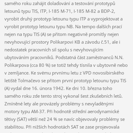
samého roku zahájit dolaďování a testování prototypů
letounů typu TIS, ITP, I-185 M-71, I-185 M-82 a BDP-2,
vyrobit druhý prototyp letounu typu ITP a vyprojektovat a
vyrobit prototyp letounu typu NB. Na tempo dalších prací
nejen na typu TIS (A) se přitom negativně promítly nejen
nevyhovující prostory Polikarpovi KB a závodu č.51, ale i
nedostatek pracovních sil spolu s nevyhovujícím
ubytováním pracovníků. Podstatná část zaměstnanců N.N.
Polikarpova (cca 80 %) se totiž tehdy tísnila v ubytovně nebo
v zemljance. Ke svému prvnímu letu z VPD novosibirského
letiště Tolmačevo se přitom první prototyp letounu typu TIS
(A) vydal dne 16. února 1942. Ke dni 10. března toho
samého roku zde tento stroj vykonal šest zkušebních letů.
Zmíněné lety ale provázely problémy s nevyladěnými
motory typu AM-37. Při hodnotě střední aerodynamické
tětivy (SAT) větší než 24 % se navíc objevovaly problémy se
stabilitou. Při nižších hodnotách SAT se zase projevovala