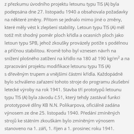
z přezkumu úvodního projektu letounu typu TIS (A) byla
podepsána dne 27. listopadu 1940 a obsahovala požadavky
na některé změny. Přitom se jednalo mimo jiné o změny,
které měly vést k zlepšení stability. Letoun typu TIS (A) měl
totiž mít shodný poměr ploch křídla a ocasních ploch jako
letoun typu SPB, jehož zkoušky provázely potíže s podélnou
a příčnou stabilitou. Kromě toho byl vznesen návrh na
2
snížení plošného zatížení na křídlo na 180 až 190 kg/m
a na
zpracování projektu modifikace letounu typu TIS (A)
s dřevěným trupem a vnějšími částmi křídla. Každopádně
bylo schváleno zařazení tohoto stroje do programu zkušební
letecké výroby na rok 1941. Stavba tří prototypů letounu
typu TIS (A) byla závodu č.51, který tehdy zastával funkci
prototypové dílny KB N.N. Polikarpova, oficiálně zadána
výnosem ze dne 25. listopadu 1940. Předání zmíněných
strojů ke státním zkouškám bylo zmíněným výnosem
stanoveno na 1. září, 1. říjen a 1. prosinec roku 1941.