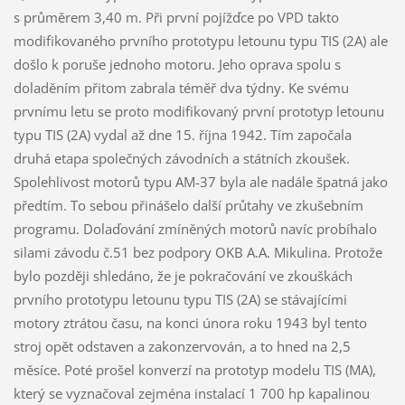
s průměrem 3,40 m. Při první pojížďce po VPD takto
modifikovaného prvního prototypu letounu typu TIS (2A) ale
došlo k poruše jednoho motoru. Jeho oprava spolu s
doladěním přitom zabrala téměř dva týdny. Ke svému
prvnímu letu se proto modifikovaný první prototyp letounu
typu TIS (2A) vydal až dne 15. října 1942. Tím započala
druhá etapa společných závodních a státních zkoušek.
Spolehlivost motorů typu AM-37 byla ale nadále špatná jako
předtím. To sebou přinášelo další průtahy ve zkušebním
programu. Dolaďování zmíněných motorů navíc probíhalo
silami závodu č.51 bez podpory OKB A.A. Mikulina. Protože
bylo později shledáno, že je pokračování ve zkouškách
prvního prototypu letounu typu TIS (2A) se stávajícími
motory ztrátou času, na konci února roku 1943 byl tento
stroj opět odstaven a zakonzervován, a to hned na 2,5
měsíce. Poté prošel konverzí na prototyp modelu TIS (MA),
který se vyznačoval zejména instalací 1 700 hp kapalinou