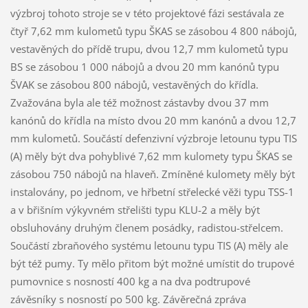
výzbroj tohoto stroje se v této projektové fázi sestávala ze
čtyř 7,62 mm kulometů typu ŠKAS se zásobou 4 800 nábojů,
vestavěných do přídě trupu, dvou 12,7 mm kulometů typu
BS se zásobou 1 000 nábojů a dvou 20 mm kanónů typu
ŠVAK se zásobou 800 nábojů, vestavěných do křídla.
Zvažována byla ale též možnost zástavby dvou 37 mm
kanónů do křídla na místo dvou 20 mm kanónů a dvou 12,7
mm kulometů. Součástí defenzivní výzbroje letounu typu TIS
(A) měly být dva pohyblivé 7,62 mm kulomety typu ŠKAS se
zásobou 750 nábojů na hlaveň. Zmíněné kulomety měly být
instalovány, po jednom, ve hřbetní střelecké věži typu TSS-1
a v břišním výkyvném střelišti typu KLU-2 a měly být
obsluhovány druhým členem posádky, radistou-střelcem.
Součástí zbraňového systému letounu typu TIS (A) měly ale
být též pumy. Ty mělo přitom být možné umístit do trupové
pumovnice s nosností 400 kg a na dva podtrupové
závěsníky s nosností po 500 kg. Závěrečná zpráva