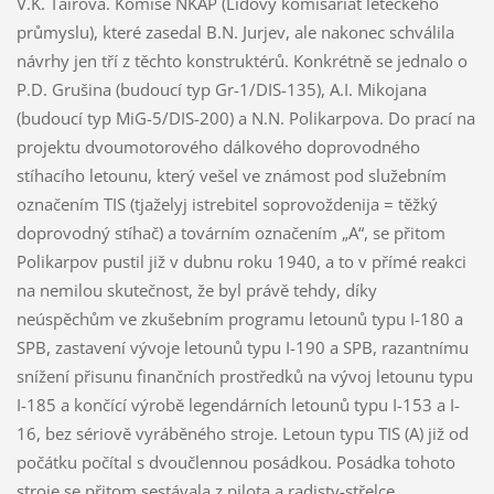
V.K. Tairova. Komise NKAP (Lidový komisariát leteckého
průmyslu), které zasedal B.N. Jurjev, ale nakonec schválila
návrhy jen tří z těchto konstruktérů. Konkrétně se jednalo o
P.D. Grušina (budoucí typ Gr-1/DIS-135), A.I. Mikojana
(budoucí typ MiG-5/DIS-200) a N.N. Polikarpova. Do prací na
projektu dvoumotorového dálkového doprovodného
stíhacího letounu, který vešel ve známost pod služebním
označením TIS (tjaželyj istrebitel soprovoždenija = těžký
doprovodný stíhač) a továrním označením „A“, se přitom
Polikarpov pustil již v dubnu roku 1940, a to v přímé reakci
na nemilou skutečnost, že byl právě tehdy, díky
neúspěchům ve zkušebním programu letounů typu I-180 a
SPB, zastavení vývoje letounů typu I-190 a SPB, razantnímu
snížení přisunu finančních prostředků na vývoj letounu typu
I-185 a končící výrobě legendárních letounů typu I-153 a I-
16, bez sériově vyráběného stroje. Letoun typu TIS (A) již od
počátku počítal s dvoučlennou posádkou. Posádka tohoto
stroje se přitom sestávala z pilota a radisty-střelce.