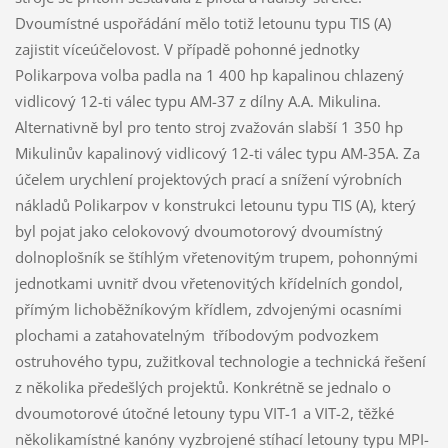
Dvoumístné uspořádání mělo totiž letounu typu TIS (A)
zajistit víceúčelovost. V případě pohonné jednotky
Polikarpova volba padla na 1 400 hp kapalinou chlazený
vidlicový 12-ti válec typu AM-37 z dílny A.A. Mikulina.
Alternativně byl pro tento stroj zvažován slabší 1 350 hp
Mikulinův kapalinový vidlicový 12-ti válec typu AM-35A. Za
účelem urychlení projektových prací a snížení výrobních
nákladů Polikarpov v konstrukci letounu typu TIS (A), který
byl pojat jako celokovový dvoumotorový dvoumístný
dolnoplošník se štíhlým vřetenovitým trupem, pohonnými
jednotkami uvnitř dvou vřetenovitých křídelních gondol,
přímým lichoběžníkovým křídlem, zdvojenými ocasními
plochami a zatahovatelným tříbodovým podvozkem
ostruhového typu, zužitkoval technologie a technická řešení
z několika předešlých projektů. Konkrétně se jednalo o
dvoumotorové útočné letouny typu VIT-1 a VIT-2, těžké
několikamístné kanóny vyzbrojené stíhací letouny typu MPI-