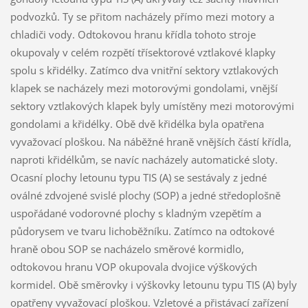
podvozků. Ty se přitom nacházely přímo mezi motory a
chladiči vody. Odtokovou hranu křídla tohoto stroje
okupovaly v celém rozpětí třísektorové vztlakové klapky
spolu s křidélky. Zatímco dva vnitřní sektory vztlakových
klapek se nacházely mezi motorovými gondolami, vnější
sektory vztlakových klapek byly umístěny mezi motorovými
gondolami a křidélky. Obě dvě křidélka byla opatřena
vyvažovací ploškou. Na náběžné hraně vnějších částí křídla,
naproti křidélkům, se navíc nacházely automatické sloty.
Ocasní plochy letounu typu TIS (A) se sestávaly z jedné
oválné zdvojené svislé plochy (SOP) a jedné středoplošně
uspořádané vodorovné plochy s kladným vzepětím a
půdorysem ve tvaru lichoběžníku. Zatímco na odtokové
hraně obou SOP se nacházelo směrové kormidlo,
odtokovou hranu VOP okupovala dvojice výškových
kormidel. Obě směrovky i výškovky letounu typu TIS (A) byly
opatřeny vyvažovací ploškou. Vzletové a přistávací zařízení