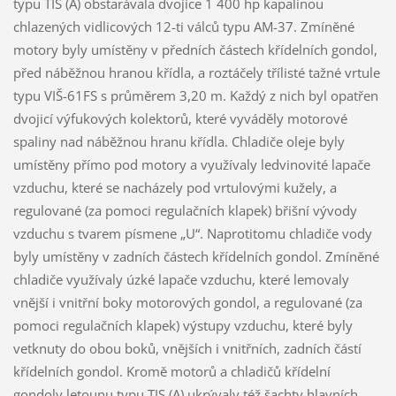
typu TIS (A) obstarávala dvojice 1 400 hp kapalinou
chlazených vidlicových 12-ti válců typu AM-37. Zmíněné
motory byly umístěny v předních částech křídelních gondol,
před náběžnou hranou křídla, a roztáčely třílisté tažné vrtule
typu VIŠ-61FS s průměrem 3,20 m. Každý z nich byl opatřen
dvojicí výfukových kolektorů, které vyváděly motorové
spaliny nad náběžnou hranu křídla. Chladiče oleje byly
umístěny přímo pod motory a využívaly ledvinovité lapače
vzduchu, které se nacházely pod vrtulovými kužely, a
regulované (za pomoci regulačních klapek) břišní vývody
vzduchu s tvarem písmene „U“. Naprotitomu chladiče vody
byly umístěny v zadních částech křídelních gondol. Zmíněné
chladiče využívaly úzké lapače vzduchu, které lemovaly
vnější i vnitřní boky motorových gondol, a regulované (za
pomoci regulačních klapek) výstupy vzduchu, které byly
vetknuty do obou boků, vnějších i vnitřních, zadních částí
křídelních gondol. Kromě motorů a chladičů křídelní
gondoly letounu typu TIS (A) ukrývaly též šachty hlavních