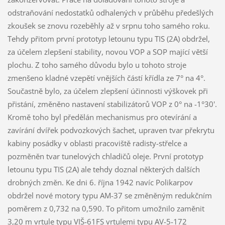
odstraňování nedostatků odhalených v průběhu předešlých
zkoušek se znovu rozeběhly až v srpnu toho samého roku.
Tehdy přitom první prototyp letounu typu TIS (2A) obdržel,
za účelem zlepšení stability, novou VOP a SOP mající větší
plochu. Z toho samého důvodu bylo u tohoto stroje
zmenšeno kladné vzepětí vnějších částí křídla ze 7° na 4°.
Součastně bylo, za účelem zlepšení účinnosti výškovek při
přistání, změněno nastavení stabilizátorů VOP z 0° na -1°30'.
Kromě toho byl předělán mechanismus pro otevírání a
zavírání dvířek podvozkových šachet, upraven tvar překrytu
kabiny posádky v oblasti pracoviště radisty-střelce a
pozměněn tvar tunelových chladičů oleje. První prototyp
letounu typu TIS (2A) ale tehdy doznal některých dalších
drobných změn. Ke dni 6. října 1942 navíc Polikarpov
obdržel nové motory typu AM-37 se změněným redukčním
poměrem z 0,732 na 0,590. To přitom umožnilo zaměnit
3,20 m vrtule typu VIŠ-61FS vrtulemi typu AV-5-172