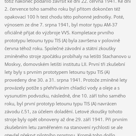
totiž nakonec podařilo završit ke dni 22. června 1941. Ke dni
2. července toho samého roku byl přitom dokončen též
opakovací 100 h test chodu této pohonné jednotky. Poté,
výnosem ze dne 7. srpna 1941, byl motor typu AM-37
oficiálně přijat do výzbroje VVS. Kompletace prvního
prototypu letounu typu TIS (A) byla završena v polovině
června téhož roku. Společné závodní a státní zkoušky
zmíněného stroje zpočátku probíhaly na letišti Stachanovo u
Moskvy, domovském letišti institutu LII. První tři zkušební
lety byly s prvním prototypem letounu typu TIS (A)
provedeny dne 30. a 31. srpna 1941. Protože zmíněné lety
provázely potíže s přehříváním chladící vody a oleje a s
vysunutím podvozku, následně, dne 10. září toho samého
roku, byl první prototyp letounu typu TIS (A) navrácen
závodu č.51, za účelem doladění. Letové zkoušky tohoto
stroje byly opět obnoveny až dne 29. září 1941. Při prvním
zkušebním letu zaměřeném na stanovení rychlosti se ale
otevřel překryt pilotního prostoru. Kromě toho došlo