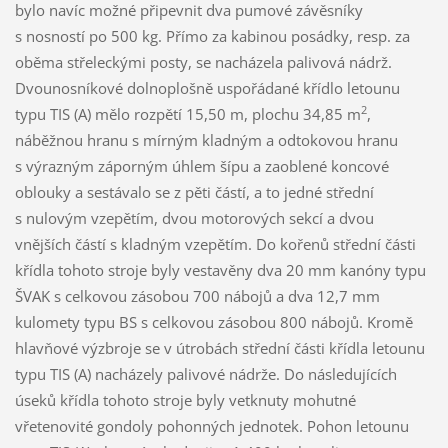
bylo navíc možné připevnit dva pumové závěsníky
s nosností po 500 kg. Přímo za kabinou posádky, resp. za
oběma střeleckými posty, se nacházela palivová nádrž.
Dvounosníkové dolnoplošně uspořádané křídlo letounu
2
typu TIS (A) mělo rozpětí 15,50 m, plochu 34,85 m
,
náběžnou hranu s mírným kladným a odtokovou hranu
s výrazným záporným úhlem šípu a zaoblené koncové
oblouky a sestávalo se z pěti částí, a to jedné střední
s nulovým vzepětím, dvou motorových sekcí a dvou
vnějších částí s kladným vzepětím. Do kořenů střední části
křídla tohoto stroje byly vestavěny dva 20 mm kanóny typu
ŠVAK s celkovou zásobou 700 nábojů a dva 12,7 mm
kulomety typu BS s celkovou zásobou 800 nábojů. Kromě
hlavňové výzbroje se v útrobách střední části křídla letounu
typu TIS (A) nacházely palivové nádrže. Do následujících
úseků křídla tohoto stroje byly vetknuty mohutné
vřetenovité gondoly pohonných jednotek. Pohon letounu