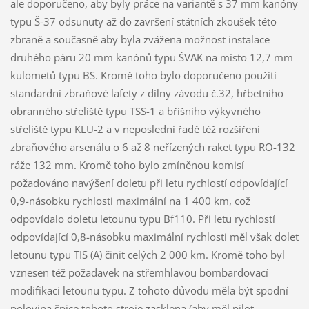
ale doporučeno, aby byly práce na variantě s 37 mm kanóny
typu Š-37 odsunuty až do završení státních zkoušek této
zbraně a současně aby byla zvážena možnost instalace
druhého páru 20 mm kanónů typu ŠVAK na místo 12,7 mm
kulometů typu BS. Kromě toho bylo doporučeno použití
standardní zbraňové lafety z dílny závodu č.32, hřbetního
obranného střeliště typu TSS-1 a břišního výkyvného
střeliště typu KLU-2 a v neposlední řadě též rozšíření
zbraňového arsenálu o 6 až 8 neřízených raket typu RO-132
ráže 132 mm. Kromě toho bylo zmíněnou komisí
požadováno navýšení doletu při letu rychlostí odpovídající
0,9-násobku rychlosti maximální na 1 400 km, což
odpovídalo doletu letounu typu Bf110. Při letu rychlostí
odpovídající 0,8-násobku maximální rychlosti měl však dolet
letounu typu TIS (A) činit celých 2 000 km. Kromě toho byl
vznesen též požadavek na střemhlavou bombardovací
modifikaci letounu typu. Z tohoto důvodu měla být spodní
polovina špice tohoto stroje zasklena (aby měl pilot