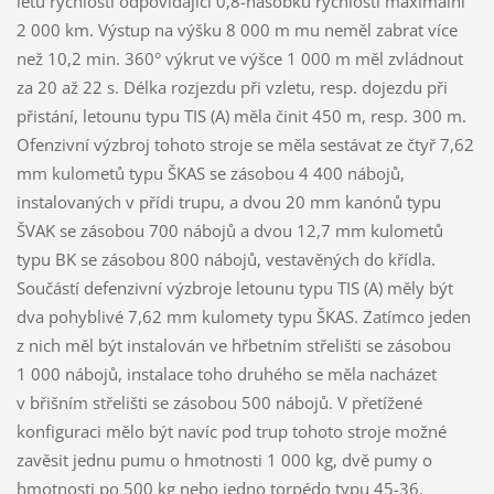
letu rychlostí odpovídající 0,8-násobku rychlosti maximální
2 000 km. Výstup na výšku 8 000 m mu neměl zabrat více
než 10,2 min. 360° výkrut ve výšce 1 000 m měl zvládnout
za 20 až 22 s. Délka rozjezdu při vzletu, resp. dojezdu při
přistání, letounu typu TIS (A) měla činit 450 m, resp. 300 m.
Ofenzivní výzbroj tohoto stroje se měla sestávat ze čtyř 7,62
mm kulometů typu ŠKAS se zásobou 4 400 nábojů,
instalovaných v přídi trupu, a dvou 20 mm kanónů typu
ŠVAK se zásobou 700 nábojů a dvou 12,7 mm kulometů
typu BK se zásobou 800 nábojů, vestavěných do křídla.
Součástí defenzivní výzbroje letounu typu TIS (A) měly být
dva pohyblivé 7,62 mm kulomety typu ŠKAS. Zatímco jeden
z nich měl být instalován ve hřbetním střelišti se zásobou
1 000 nábojů, instalace toho druhého se měla nacházet
v břišním střelišti se zásobou 500 nábojů. V přetížené
konfiguraci mělo být navíc pod trup tohoto stroje možné
zavěsit jednu pumu o hmotnosti 1 000 kg, dvě pumy o
hmotnosti po 500 kg nebo jedno torpédo typu 45-36.