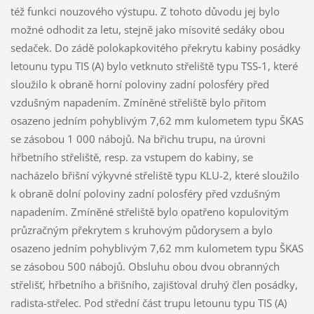
též funkci nouzového výstupu. Z tohoto důvodu jej bylo
možné odhodit za letu, stejně jako mísovité sedáky obou
sedaček. Do zádě polokapkovitého překrytu kabiny posádky
letounu typu TIS (A) bylo vetknuto střeliště typu TSS-1, které
sloužilo k obraně horní poloviny zadní polosféry před
vzdušným napadením. Zmíněné střeliště bylo přitom
osazeno jedním pohyblivým 7,62 mm kulometem typu ŠKAS
se zásobou 1 000 nábojů. Na břichu trupu, na úrovni
hřbetního střeliště, resp. za vstupem do kabiny, se
nacházelo břišní výkyvné střeliště typu KLU-2, které sloužilo
k obraně dolní poloviny zadní polosféry před vzdušným
napadením. Zmíněné střeliště bylo opatřeno kopulovitým
průzračným překrytem s kruhovým půdorysem a bylo
osazeno jedním pohyblivým 7,62 mm kulometem typu ŠKAS
se zásobou 500 nábojů. Obsluhu obou dvou obranných
střelišť, hřbetního a břišního, zajišťoval druhý člen posádky,
radista-střelec. Pod střední část trupu letounu typu TIS (A)