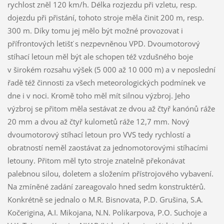
rychlost zněl 120 km/h. Délka rozjezdu při vzletu, resp.
dojezdu při přistání, tohoto stroje měla činit 200 m, resp.
300 m. Díky tomu jej mělo být možné provozovat i
přífrontových letišť s nezpevněnou VPD. Dvoumotorový
stíhací letoun měl být ale schopen též vzdušného boje
v širokém rozsahu výšek (5 000 až 10 000 m) a v neposlední
řadě též činnosti za všech meteorologických podmínek ve
dne i v noci. Kromě toho měl mít silnou výzbroj. Jeho
výzbroj se přitom měla sestávat ze dvou až čtyř kanónů ráže
20 mm a dvou až čtyř kulometů ráže 12,7 mm. Nový
dvoumotorový stíhací letoun pro VVS tedy rychlostí a
obratností neměl zaostávat za jednomotorovými stíhacími
letouny. Přitom měl tyto stroje znatelně překonávat
palebnou silou, doletem a složením přístrojového vybavení.
Na zmíněné zadání zareagovalo hned sedm konstruktérů.
Konkrétně se jednalo o M.R. Bisnovata, P.D. Grušina, S.A.
Kočerigina, A.I. Mikojana, N.N. Polikarpova, P.O. Suchoje a