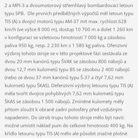
2 a MPI-3 a dvoumotorový střemhlavý bombardovací letoun
typu SPB. Dle prvních předběžných výpočtů měl letoun typu
TIS (A) s dvojicí motorů typu AM-37 mít max. rychlost 628
km/h (ve výšce 8 000 m), dostup 10 700 m a dolet 1 260 km
v konfiguraci se vzletovou hmotností 7 000 kg a zásobou
paliva 950 kg, resp. 2 230 km s 1 580 kg paliva. Ofenzivní
výzbroj tohoto stroje se v této projektové fázi sestávala ze
dvou 20 mm kanónů typu ŠVAK se zásobou 800 nábojů a
dvou 12,7 mm kulometů typu BS se zásobou 2 400 nábojů
(nebo ze dvou 37 mm kanónů typu Š-37 a čtyř 7,62 mm
kulometů typu ŠKAS). Defenzivní výzbroj letounu typu TIS (A)
měla tvořit dvojice pohyblivých 7,62 mm kulometů typu
ŠKAS se zásobou 1 500 nábojů. Zmíněné kulomety měly
přitom sloužit k obraně zadní polosféry před vzdušným
napadením. Do útrob trupu tohoto stroje mělo být navíc
možné umístit náklad pum do celkové hmotnosti 400 kg. Na
křídlo letounu typu TIS (A) mělo ale působit značné plošné