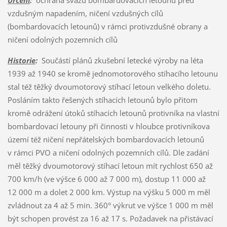
vzdušným napadením, ničení vzdušných cílů
(bombardovacích letounů) v rámci protivzdušné obrany a
ničení odolných pozemních cílů
Historie
:
Součástí plánů zkušební letecké výroby na léta
1939 až 1940 se kromě jednomotorového stíhacího letounu
stal též těžký dvoumotorový stíhací letoun velkého doletu.
Posláním takto řešených stíhacích letounů bylo přitom
kromě odrážení útoků stíhacích letounů protivníka na vlastní
bombardovací letouny při činnosti v hloubce protivníkova
území též ničení nepřátelských bombardovacích letounů
v rámci PVO a ničení odolných pozemních cílů. Dle zadání
měl těžký dvoumotorový stíhací letoun mít rychlost 650 až
700 km/h (ve výšce 6 000 až 7 000 m), dostup 11 000 až
12 000 m a dolet 2 000 km. Výstup na výšku 5 000 m měl
zvládnout za 4 až 5 min. 360° výkrut ve výšce 1 000 m měl
být schopen provést za 16 až 17 s. Požadavek na přistávací