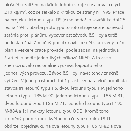
plošného zatížení na křídlo tohoto stroje dosahovat celých
2
210 kg/m
, což se setkalo s kritikou ze strany NII VVS. Práce
na projektu letounu typu TIS (A) se podařilo završit ke dni 25.
ledna 1941. Stavba prototypů tohoto stroje se ale poněkud
zatáhla proti plánům. Vybavenost závodu č.51 byla totiž
nedostatečná. Zmíněný podnik navíc neměl stanovený roční
plán a veškeré práce prováděl podle zadání na jednotlivá
čtvrtletí a podle jednotlivých příkazů NKAP. A to zcela
znemožňovalo racionálně využívat kapacitu jeho
jednotlivých provozů. Závod č.51 byl navíc tehdy značně
vytížen. V jeho prostorách totiž prakticky paralelně probíhala
stavba tří letounů typu TIS, dvou letounů typu ITP, jednoho
letounu typu I-185 M-90, jednoho letounu typu I-185 M-81,
dvou letounů typu I-185 M-71, jednoho letounu typu I-190
M-88A a 1:1 makety letounu typu ODB. Kromě toho
zmíněný podnik mezi květnem a červnem roku 1941
obdržel objednávku na dva letouny typu I-185 M-82 a dva