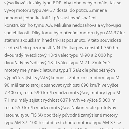
výsadkové kluzáky typu BDP. Aby toho nebylo málo, tak se
vývoj motoru typu AM-37 dostal do potíží. Zmíněná
pohonná jednotka totiž i přes usilovné snažení
konstrukčního týmu A.A. Mikulina nedosahovala vyhovující
spolehlivosti. Díky tomu bylo předání motoru typu AM-37 ke
státním zkouškám hned třikrát posunuto. V této souvislosti
se do středu pozornosti N.N. Polikarpova dostal 1 750 hp
dvouřadý hvězdicový 18-ti válec typu M-90 a 2 000 hp
dvouřadý hvězdicový 18-ti válec typu M-71. Zmíněné
motory měly navíc letounu typu TIS (A) dle předběžných
výpočtů zajistit vyšší výkonnost. Zatímco s motory typu M-
90 měl tento stroj dosahovat rychlosti 690 km/h ve výšce
7 400 m, resp. 590 km/h v přízemní výšce, motory typu M-
71 mu měly zajistit rychlost 637 km/h ve výšce 5 300 m,
resp. 559 km/h v přízemní výšce. Nakonec ale prototypy
letounu typu TIS (A) obdržely původně zamýšlené motory
typu AM-37. 100 h státní test chodu motoru typu AM-37 se