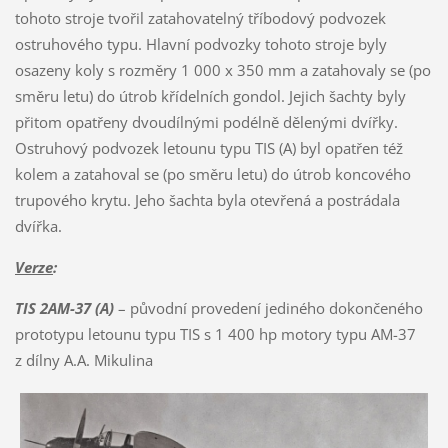
tohoto stroje tvořil zatahovatelný tříbodový podvozek
ostruhového typu. Hlavní podvozky tohoto stroje byly
osazeny koly s rozměry 1 000 x 350 mm a zatahovaly se (po
směru letu) do útrob křídelních gondol. Jejich šachty byly
přitom opatřeny dvoudílnými podélně dělenými dvířky.
Ostruhový podvozek letounu typu TIS (A) byl opatřen též
kolem a zatahoval se (po směru letu) do útrob koncového
trupového krytu. Jeho šachta byla otevřená a postrádala
dvířka.
Verze
:
TIS 2AM-37 (A)
– původní provedení jediného dokončeného
prototypu letounu typu TIS s 1 400 hp motory typu AM-37
z dílny A.A. Mikulina