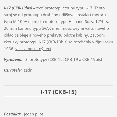
I-17 (CKB-19bis)
– třetí prototyp letounu typu I-17. Tento
stroj se od prototypu druhého odlišoval instalací motoru
typu M-100A na místo motoru typu Hispano-Suiza 12Ybrs,
20 mm kanónu typu ŠVAK mezi motorovými válci, nového
chladiče oleje a nového překrytu pilotní kabiny. Závodní
zkoušky prototypu I-17 (CKB-19bis) se rozeběhly v říjnu roku
1936.
viz. samostatný text
Vyrobeno
:
tři prototypy (CKB-15, CKB-19 a CKB-19bis)
Uživatelé
:
žádní
I-17 (CKB-15)
Posádka:
jeden pilot