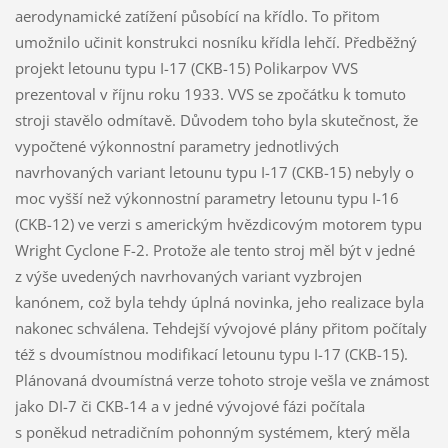
aerodynamické zatížení působící na křídlo. To přitom
umožnilo učinit konstrukci nosníku křídla lehčí. Předběžný
projekt letounu typu I-17 (CKB-15) Polikarpov VVS
prezentoval v říjnu roku 1933. VVS se zpočátku k tomuto
stroji stavělo odmítavě. Důvodem toho byla skutečnost, že
vypočtené výkonnostní parametry jednotlivých
navrhovaných variant letounu typu I-17 (CKB-15) nebyly o
moc vyšší než výkonnostní parametry letounu typu I-16
(CKB-12) ve verzi s americkým hvězdicovým motorem typu
Wright Cyclone F-2. Protože ale tento stroj měl být v jedné
z výše uvedených navrhovaných variant vyzbrojen
kanónem, což byla tehdy úplná novinka, jeho realizace byla
nakonec schválena. Tehdejší vývojové plány přitom počítaly
též s dvoumístnou modifikací letounu typu I-17 (CKB-15).
Plánovaná dvoumístná verze tohoto stroje vešla ve známost
jako DI-7 či CKB-14 a v jedné vývojové fázi počítala
s poněkud netradičním pohonným systémem, který měla