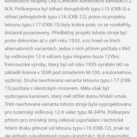
konstrukční skupiny CKB (Centrální konstrukční kancelář) č.2
N.N. Polikarpova byl stíhací dvouplošník typu I-15 (CKB-3) a
stíhací jednoplošník typu I-16 (CKB-12), práce na projektu
letounu typu I-17 (CKB-15) byly krátce poté, co se rozeběhly,
dočasně pozastaveny. Předběžný projekt tohoto stroje byl
proto dokončen až v září roku 1933, a to hned ve třech
alternativních variantách. Jedna z nich přitom počítala s 860
hp vidlicovým 12-ti válcem typu Hispano-Suiza 12Ybrs
francouzské výroby, který byl od roku 1935 vyráběn též na
základě licence v SSSR pod označením M-100, a kulometnou
výzbrojí. Druhá navrhovaná varianta letounu typu I-17 (CKB-
15) počítala s identickým motorem. Měla však být
vyzbrojena kanónem, který měl střílet dutou hřídelí vrtule.
Třetí navrhovaná varianta tohoto stroje byla vyprojektována
pro tuzemský vidlicový 12-ti válec typu M-34FN. Polikarpov
přitom pro zmíněný stroj celkové uspořádání i technické
řešení draku převzal od letounu typu I-16 (CKB-12). Jinak se
ale jednalo o kvalitativně novou konstrukci. Kuli maximální