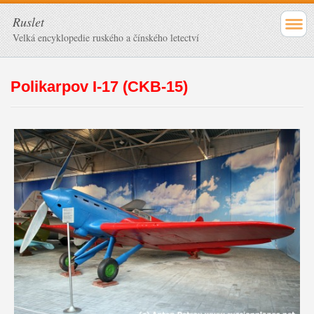
Ruslet
Velká encyklopedie ruského a čínského letectví
Polikarpov I-17 (CKB-15)