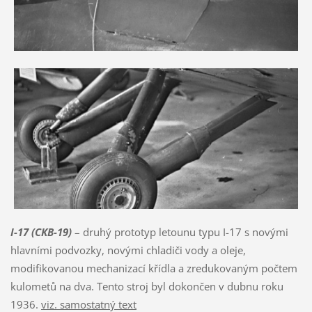
I-17 (CKB-19)
– druhý prototyp letounu typu I-17 s novými
hlavními podvozky, novými chladiči vody a oleje,
modifikovanou mechanizací křídla a zredukovaným počtem
kulometů na dva. Tento stroj byl dokončen v dubnu roku
1936.
viz. samostatný text