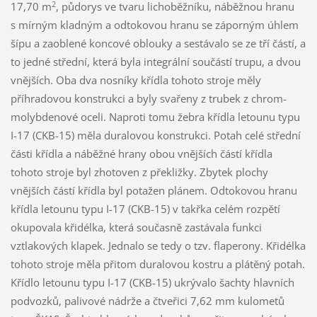
2
17,70 m
, půdorys ve tvaru lichoběžníku, náběžnou hranu
s mírným kladným a odtokovou hranu se záporným úhlem
šípu a zaoblené koncové oblouky a sestávalo se ze tří částí, a
to jedné střední, která byla integrální součástí trupu, a dvou
vnějších. Oba dva nosníky křídla tohoto stroje měly
příhradovou konstrukci a byly svařeny z trubek z chrom-
molybdenové oceli. Naproti tomu žebra křídla letounu typu
I-17 (CKB-15) měla duralovou konstrukci. Potah celé střední
části křídla a náběžné hrany obou vnějších částí křídla
tohoto stroje byl zhotoven z překližky. Zbytek plochy
vnějších částí křídla byl potažen plánem. Odtokovou hranu
křídla letounu typu I-17 (CKB-15) v takřka celém rozpětí
okupovala křidélka, která současně zastávala funkci
vztlakových klapek. Jednalo se tedy o tzv. flaperony. Křidélka
tohoto stroje měla přitom duralovou kostru a plátěný potah.
Křídlo letounu typu I-17 (CKB-15) ukrývalo šachty hlavních
podvozků, palivové nádrže a čtveřici 7,62 mm kulometů