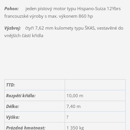
Pohon:
jeden pístový motor typu Hispano-Suiza 12Ybrs
francouzské výroby s max. výkonem 860 hp
Výzbroj:
čtyři 7,62 mm kulomety typu ŠKAS, vestavěné do
vnějších částí křídla
TTD:
Rozpětí křídla:
10,00 m
Délka:
7,40 m
Výška:
?
Prázdná hmotnost:
1 350 kg