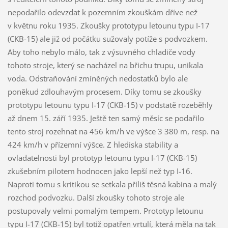
nepodařilo odevzdat k pozemním zkouškám dříve než
v květnu roku 1935. Zkoušky prototypu letounu typu I-17
(CKB-15) ale již od počátku sužovaly potíže s podvozkem.
Aby toho nebylo málo, tak z výsuvného chladiče vody
tohoto stroje, který se nacházel na břichu trupu, unikala
voda. Odstraňování zmíněných nedostatků bylo ale
poněkud zdlouhavým procesem. Díky tomu se zkoušky
prototypu letounu typu I-17 (CKB-15) v podstatě rozeběhly
až dnem 15. září 1935. Ještě ten samý měsíc se podařilo
tento stroj rozehnat na 456 km/h ve výšce 3 380 m, resp. na
424 km/h v přízemní výšce. Z hlediska stability a
ovladatelnosti byl prototyp letounu typu I-17 (CKB-15)
zkušebním pilotem hodnocen jako lepší než typ I-16.
Naproti tomu s kritikou se setkala příliš těsná kabina a malý
rozchod podvozku. Další zkoušky tohoto stroje ale
postupovaly velmi pomalým tempem. Prototyp letounu
typu I-17 (CKB-15) byl totiž opatřen vrtulí, která měla na tak