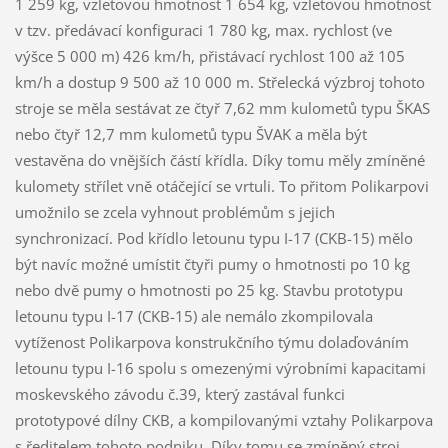
1 259 kg, vzletovou hmotnost 1 654 kg, vzletovou hmotnost
v tzv. předávací konfiguraci 1 780 kg, max. rychlost (ve
výšce 5 000 m) 426 km/h, přistávací rychlost 100 až 105
km/h a dostup 9 500 až 10 000 m. Střelecká výzbroj tohoto
stroje se měla sestávat ze čtyř 7,62 mm kulometů typu ŠKAS
nebo čtyř 12,7 mm kulometů typu ŠVAK a měla být
vestavěna do vnějších částí křídla. Díky tomu měly zmíněné
kulomety střílet vně otáčející se vrtuli. To přitom Polikarpovi
umožnilo se zcela vyhnout problémům s jejich
synchronizací. Pod křídlo letounu typu I-17 (CKB-15) mělo
být navíc možné umístit čtyři pumy o hmotnosti po 10 kg
nebo dvě pumy o hmotnosti po 25 kg. Stavbu prototypu
letounu typu I-17 (CKB-15) ale nemálo zkompilovala
vytíženost Polikarpova konstrukčního týmu dolaďováním
letounu typu I-16 spolu s omezenými výrobními kapacitami
moskevského závodu č.39, který zastával funkci
prototypové dílny CKB, a kompilovanými vztahy Polikarpova
s ředitelem tohoto podniku. Díky tomu se zmíněný stroj