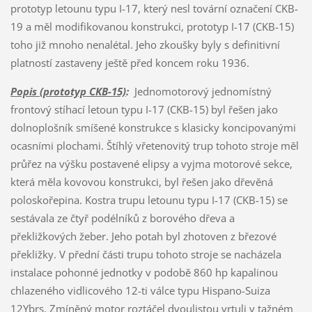
prototyp letounu typu I-17, který nesl tovární označení CKB-
19 a měl modifikovanou konstrukci, prototyp I-17 (CKB-15)
toho již mnoho nenalétal. Jeho zkoušky byly s definitivní
platností zastaveny ještě před koncem roku 1936.
Popis (prototyp CKB-15)
:
Jednomotorový jednomístný
frontový stíhací letoun typu I-17 (CKB-15) byl řešen jako
dolnoplošník smíšené konstrukce s klasicky koncipovanými
ocasními plochami. Štíhlý vřetenovitý trup tohoto stroje měl
průřez na výšku postavené elipsy a vyjma motorové sekce,
která měla kovovou konstrukci, byl řešen jako dřevěná
poloskořepina. Kostra trupu letounu typu I-17 (CKB-15) se
sestávala ze čtyř podélníků z borového dřeva a
překližkových žeber. Jeho potah byl zhotoven z březové
překližky. V přední části trupu tohoto stroje se nacházela
instalace pohonné jednotky v podobě 860 hp kapalinou
chlazeného vidlicového 12-ti válce typu Hispano-Suiza
12Ybrs. Zmíněný motor roztáčel dvoulistou vrtuli v tažném