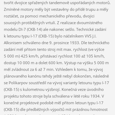
tvořit dvojice spřažených tandemově uspořádaných motorů.
Zmíněné motory měly být vestavěny do přídě trupu a měly
roztáčet, za pomoci mechanického převodu, dvojici
souosých protiběžných vrtulí. Z realizace dvoumístného
modelu DI-7 (CKB-14) ale nakonec sešlo. Technické zadání
k letounu typu I-17 (CKB-15) bylo náčelníkem VVS J.I.
Alksnisem schváleno dne 9. prosince 1933. Dle technického
zadání měl přitom tento stroj mít max. rychlost (ve výšce
5 000 m) 425 km/h, přistávací rychlost 100 až 105 km/h,
dostup 10 000 m a dolet 600 km. Výstup na výšku 5 000 m
měl zvládnout za 6 až 7 min. Vzhledem k tomu, že vývoj
plánovaného kanónu tehdy ještě nebyl dokončen, následně
se Polikarpov soustředil na vývoj varianty letounu typu I-17
(CKB-15) s kulometnou výzbrojí. Konečná veze úvodního
projektu tohoto stroje byla schválena v létě roku 1934. V
konečné projektové podobě měl přitom letoun typu I-17
(CKB-15) dle předběžných výpočtů mít prázdnou hmotnost