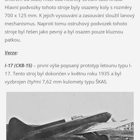
Hlavní podvozky tohoto stroje byly osazeny koly s rozměry
700 x 125 mm. K jejich vysouvání a zasouvání sloužil lanový
mechanismus. Naproti tomu ostruhový podvozek tohoto
stroje byl řešen jako pevný a byl osazen pouze kluznou
patkou.
Verze
:
I-17 (CKB-15)
– první výše popsaný prototyp letounu typu I-
17. Tento stroj byl dokončen v květnu roku 1935 a byl
vyzbrojen čtyřmi 7,62 mm kulomety typu ŠKAS.