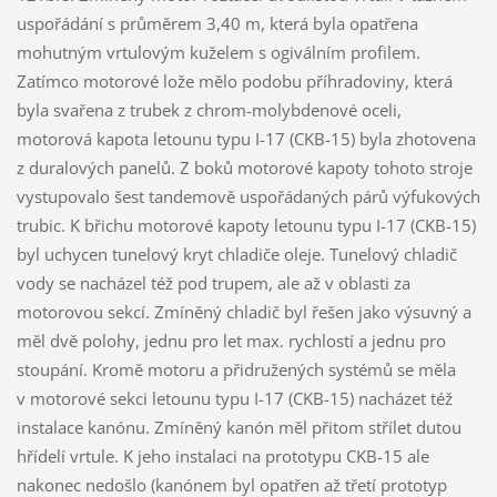
uspořádání s průměrem 3,40 m, která byla opatřena
mohutným vrtulovým kuželem s ogiválním profilem.
Zatímco motorové lože mělo podobu příhradoviny, která
byla svařena z trubek z chrom-molybdenové oceli,
motorová kapota letounu typu I-17 (CKB-15) byla zhotovena
z duralových panelů. Z boků motorové kapoty tohoto stroje
vystupovalo šest tandemově uspořádaných párů výfukových
trubic. K břichu motorové kapoty letounu typu I-17 (CKB-15)
byl uchycen tunelový kryt chladiče oleje. Tunelový chladič
vody se nacházel též pod trupem, ale až v oblasti za
motorovou sekcí. Zmíněný chladič byl řešen jako výsuvný a
měl dvě polohy, jednu pro let max. rychlostí a jednu pro
stoupání. Kromě motoru a přidružených systémů se měla
v motorové sekci letounu typu I-17 (CKB-15) nacházet též
instalace kanónu. Zmíněný kanón měl přitom střílet dutou
hřídelí vrtule. K jeho instalaci na prototypu CKB-15 ale
nakonec nedošlo (kanónem byl opatřen až třetí prototyp