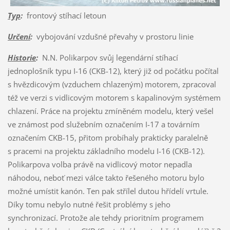
Typ
:
frontový stíhací letoun
Určení
:
vybojování vzdušné převahy v prostoru linie
Historie
:
N.N. Polikarpov svůj legendární stíhací
jednoplošník typu I-16 (CKB-12), který již od počátku počítal
s hvězdicovým (vzduchem chlazeným) motorem, zpracoval
též ve verzi s vidlicovým motorem s kapalinovým systémem
chlazení. Práce na projektu zmíněném modelu, který vešel
ve známost pod služebním označením I-17 a továrním
označením CKB-15, přitom probíhaly prakticky paralelně
s pracemi na projektu základního modelu I-16 (CKB-12).
Polikarpova volba právě na vidlicový motor nepadla
náhodou, neboť mezi válce takto řešeného motoru bylo
možné umístit kanón. Ten pak střílel dutou hřídelí vrtule.
Díky tomu nebylo nutné řešit problémy s jeho
synchronizací. Protože ale tehdy prioritním programem