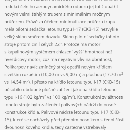
redukci čelního aerodynamického odporu jej totiž opatřil
novým velmi štíhlým trupem s minimálním možným
průřezem. Právě za účelem minimalizace průřezu trupu
měla pilotní sedačka letounu typu I-17 (CKB-15) nezvykle
velký sklon směrem dozadu. Sklon pilotní sedačky tohoto
stroje přitom činil celých 22°. Protože má motor
s kapalinovým systémem chlazení vyšší hmotnost než
hvězdicový motor, což má negativní vliv na obratnost,
Polikarpov navíc zmíněný stroj opatřil novým křídlem
2
s větším rozpětím (10,00 m vs 9,00 m) a plochou (17,70 m
2
vs 14,54 m
). I přesto na křídlo letounu typu I-17 (CKB-15)
působilo obdobné plošné zatížení jako na křídlo letounu
2
2
typu I-16 (102 kg/m
vs 100 kg/m
). Konstrukční zvláštností
tohoto stroje bylo začlenění palivových nádrží do nosné
konstrukce křídla. Palivové nádrže letounu typu I-17 (CKB-
15), které se nacházely před předním nosníkem střední části
dvounosníkového křídla, tedy částečně vstřebávaly