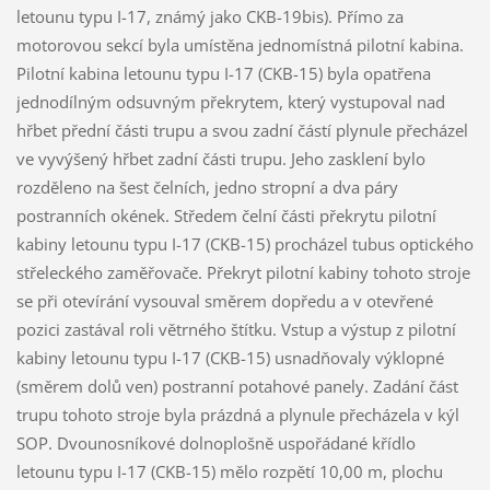
letounu typu I-17, známý jako CKB-19bis). Přímo za
motorovou sekcí byla umístěna jednomístná pilotní kabina.
Pilotní kabina letounu typu I-17 (CKB-15) byla opatřena
jednodílným odsuvným překrytem, který vystupoval nad
hřbet přední části trupu a svou zadní částí plynule přecházel
ve vyvýšený hřbet zadní části trupu. Jeho zasklení bylo
rozděleno na šest čelních, jedno stropní a dva páry
postranních okének. Středem čelní části překrytu pilotní
kabiny letounu typu I-17 (CKB-15) procházel tubus optického
střeleckého zaměřovače. Překryt pilotní kabiny tohoto stroje
se při otevírání vysouval směrem dopředu a v otevřené
pozici zastával roli větrného štítku. Vstup a výstup z pilotní
kabiny letounu typu I-17 (CKB-15) usnadňovaly výklopné
(směrem dolů ven) postranní potahové panely. Zadání část
trupu tohoto stroje byla prázdná a plynule přecházela v kýl
SOP. Dvounosníkové dolnoplošně uspořádané křídlo
letounu typu I-17 (CKB-15) mělo rozpětí 10,00 m, plochu