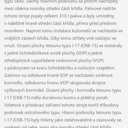
typu ŠKAS. Šachty hlavních podvozků se přitom nacházely
mezi oběma nosníky střední části křídla. Palivové nádrže
tohoto stroje pojaly celkem 310 l paliva a byly umístěny
v náběžné hraně střední části křídla, přímo před předním
nosníkem. Naproti tomu instalace kulometů se nacházela ve
vnějších částech křídla. Díky tomu střílely vně otáčející se
vrtuli. Ocasní plochy letounu typu I-17 (CKB-15) se sestávaly
z jedné lichoběžníkové svislé plochy (SOP) a jedné
středoplošně uspořádané vodorovné plochy (VOP)
s půdorysem ve tvaru lichoběžníku a nulovým vzepětím.
Zatímco na odtokové hraně SOP se nacházelo směrové
kormidlo, odtokovou hranu VOP okupovala dvojice
výškových kormidel. Ocasní plochy i kormidla letounu typu
I-17 (CKB-15) měla duralovou kostru a plátěný potah.
Vzletové a přistávací zařízení tohoto stroje tvořil tříbodový
podvozek ostruhového typu. Hlavní podvozky letounu typu
I-17 (CKB-15) byly řešeny jako zatahovatelné a zasouvaly se,
směrem od sebe, mezi oba nosníky střední části křídla.