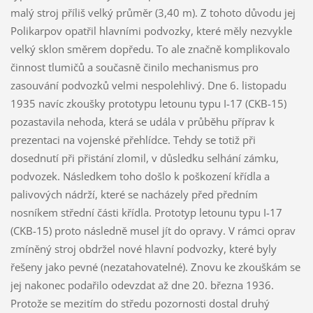
malý stroj příliš velký průměr (3,40 m). Z tohoto důvodu jej
Polikarpov opatřil hlavními podvozky, které měly nezvykle
velký sklon směrem dopředu. To ale značně komplikovalo
činnost tlumičů a současně činilo mechanismus pro
zasouvání podvozků velmi nespolehlivý. Dne 6. listopadu
1935 navíc zkoušky prototypu letounu typu I-17 (CKB-15)
pozastavila nehoda, která se udála v průběhu příprav k
prezentaci na vojenské přehlídce. Tehdy se totiž při
dosednutí při přistání zlomil, v důsledku selhání zámku,
podvozek. Následkem toho došlo k poškození křídla a
palivových nádrží, které se nacházely před předním
nosníkem střední části křídla. Prototyp letounu typu I-17
(CKB-15) proto následně musel jít do opravy. V rámci oprav
zmíněný stroj obdržel nové hlavní podvozky, které byly
řešeny jako pevné (nezatahovatelné). Znovu ke zkouškám se
jej nakonec podařilo odevzdat až dne 20. března 1936.
Protože se mezitím do středu pozornosti dostal druhý