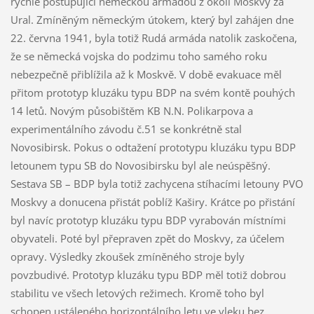
rychle postupující německou armádou z okolí Moskvy za
Ural. Zmíněným německým útokem, který byl zahájen dne
22. června 1941, byla totiž Rudá armáda natolik zaskočena,
že se německá vojska do podzimu toho samého roku
nebezpečně přiblížila až k Moskvě. V době evakuace měl
přitom prototyp kluzáku typu BDP na svém kontě pouhých
14 letů. Novým působištěm KB N.N. Polikarpova a
experimentálního závodu č.51 se konkrétně stal
Novosibirsk. Pokus o odtažení prototypu kluzáku typu BDP
letounem typu SB do Novosibirsku byl ale neúspěšný.
Sestava SB – BDP byla totiž zachycena stíhacími letouny PVO
Moskvy a donucena přistát poblíž Kaširy. Krátce po přistání
byl navíc prototyp kluzáku typu BDP vyrabován místními
obyvateli. Poté byl přepraven zpět do Moskvy, za účelem
opravy. Výsledky zkoušek zmíněného stroje byly
povzbudivé. Prototyp kluzáku typu BDP měl totiž dobrou
stabilitu ve všech letových režimech. Kromě toho byl
schopen ustáleného horizontálního letu ve vleku bez