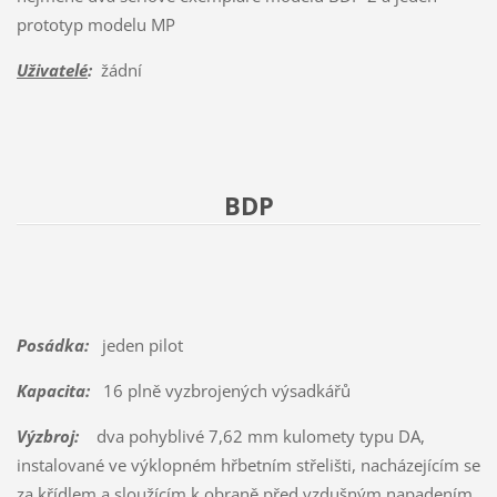
prototyp modelu MP
Uživatelé
:
žádní
BDP
Posádka:
jeden pilot
Kapacita:
16 plně vyzbrojených výsadkářů
Výzbroj:
dva pohyblivé 7,62 mm kulomety typu DA,
instalované ve výklopném hřbetním střelišti, nacházejícím se
za křídlem a sloužícím k obraně před vzdušným napadením