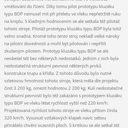
vměšování do řízení. Díky tomu pilot prototypu kluzáku
typu BDP nemusel mít při přeletu ve vleku nepřetržitě ruku
na kniplu. S kladným hodnocením se ale setkala též pilotáž
tohoto stroje. Pilotáž prototypu kluzáku typu BDP byla totiž
velmi snadná. Kromě toho tento stroj nekladl velké nároky
na pilotní dovednosti a mohl být pilotován i nepříliš
zkušeným pilotem. Prototyp kluzáku typu BDP se ale
neobešel též bez některých nedostatků. Jedním z nich byla
nedostatečná strukturní pevnost některých prvků
konstrukce trupu a křídla. Z tohoto důvodu bylo nutné
vzletovou hmotnost tohoto stroje, která měla dle projektu
činit 3 200 kg, omezit hodnotou 2 200 kg. Kuli nedostatečné
strukturní pevnosti bylo též zakázáno s prototypem kluzáku
typu BDP ve vleku létat rychlostí vyšší než 220 km/h.
Projektovaná rychlost tohoto stroje ve vleku přitom činila
320 km/h. Vysunutí vztlakových klapek navíc sebou
přinášelo chvění ocasních ploch. S kritikou se ale setkal též