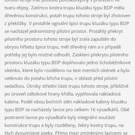
tvaru elipsy. Zatímco kostra trupu kluzáku typu BDP měla
dřevěnou konstrukci, potah trupu tohoto stroje byl zhotoven
z překližky. V protáhlé ogivální špici trupu kluzáku typu BDP
se nacházel jednomístný pilotní prostor. Protáhlý překryt
pilotního prostoru tohoto stroje byl zcela zapuštěn do
obrysu hřbetu špice trupu, měl dřevěný rám a v případě
potřeby jej bylo možné odhodit. Zasklení překrytu pilotního
prostoru kluzáku typu BDP doplňovalo jedno lichoběžníkové
okénko, které bylo rozděleno na šest menších okének a bylo
vetknuto do potahu břicha trupu, v oblasti před pilotní
sedačkou. Útroby střední části trupu tohoto stroje, přibližně
po úroveň odtokové hrany křídla, vyplňovala nákladová
kabina. Podél obou bočních stěn nákladové kabiny kluzáku
typu BDP se nacházely lavice pro celkem 16 výsadkářů. Obě
postranní lavice po výsadkáře byly integrální součástí
konstrukce trupu a byly rozděleny, žebry kostry trupu, na
čtyři dvoumístné úseky. Přímo mezi zmíněnými lavicemi se