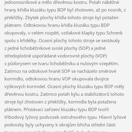
jednonosníkové a mělo dřevěnou kostru. Potah náběžné
hrany křídla kluzáku typu BDP byl zhotoven, až po nosník, z
překližky. Zbytek plochy křídla tohoto stroje byl potažen
plátnem. Odtokovou hranu křídla kluzáku typu BDP
okupovaly, v celém rozpětí, vztlakové klapky typu Schrenk
spolu s křidélky. Ocasní plochy tohoto stroje se sestávaly
z jedné lichoběžníkové svislé plochy (SOP) a jedné
středoplošně uspořádané vodorovné plochy (VOP)
s půdorysem ve tvaru lichoběžníku a nulovým vzepětím.
Zatímco na odtokové hraně SOP se nacházelo směrové
kormidlo, odtokovou hranu VOP okupovala dvojice
výškových kormidel. Ocasní plochy kluzáku typu BDP měly
dřevěnou kostru. Zatímco potah kýlu a stabilizátorů tohoto
stroje byl zhotoven z překližky, kormidla byla potažena
plátnem. Přistávací zařízení kluzáku typu BDP tvořil
tříbodový lyžový podvozek ostruhového typu. Hlavní lyžové
podvozky byly uchyceny k okrajům břicha střední části