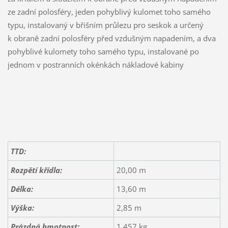
ze zadní polosféry, jeden pohyblivý kulomet toho samého
typu, instalovaný v břišním průlezu pro seskok a určený
k obraně zadní polosféry před vzdušným napadením, a dva
pohyblivé kulomety toho samého typu, instalované po
jednom v postranních okénkách nákladové kabiny
TTD:
Rozpětí křídla:
20,00 m
Délka:
13,60 m
Výška:
2,85 m
Prázdná hmotnost:
1 457 kg