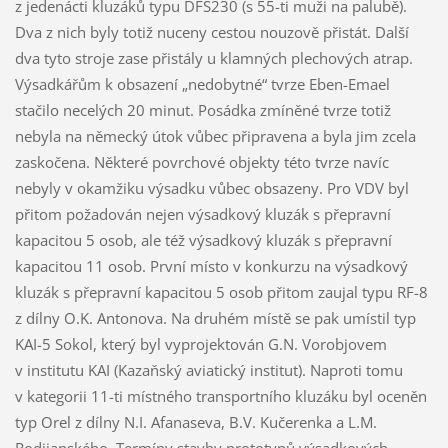
z jedenácti kluzáků typu DFS230 (s 55-ti muži na palubě).
Dva z nich byly totiž nuceny cestou nouzově přistát. Další
dva tyto stroje zase přistály u klamných plechových atrap.
Výsadkářům k obsazení „nedobytné“ tvrze Eben-Emael
stačilo necelých 20 minut. Posádka zmíněné tvrze totiž
nebyla na německý útok vůbec připravena a byla jim zcela
zaskočena. Některé povrchové objekty této tvrze navíc
nebyly v okamžiku výsadku vůbec obsazeny. Pro VDV byl
přitom požadován nejen výsadkový kluzák s přepravní
kapacitou 5 osob, ale též výsadkový kluzák s přepravní
kapacitou 11 osob. První místo v konkurzu na výsadkový
kluzák s přepravní kapacitou 5 osob přitom zaujal typu RF-8
z dílny O.K. Antonova. Na druhém místě se pak umístil typ
KAI-5 Sokol, který byl vyprojektován G.N. Vorobjovem
v institutu KAI (Kazaňský aviatický institut). Naproti tomu
v kategorii 11-ti místného transportního kluzáku byl oceněn
typ Orel z dílny N.I. Afanaseva, B.V. Kučerenka a L.M.
Rodijanského. Termíny stavby prototypů výsadkových