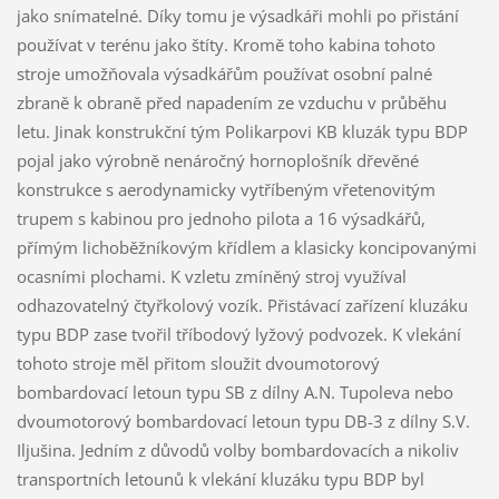
jako snímatelné. Díky tomu je výsadkáři mohli po přistání
používat v terénu jako štíty. Kromě toho kabina tohoto
stroje umožňovala výsadkářům používat osobní palné
zbraně k obraně před napadením ze vzduchu v průběhu
letu. Jinak konstrukční tým Polikarpovi KB kluzák typu BDP
pojal jako výrobně nenáročný hornoplošník dřevěné
konstrukce s aerodynamicky vytříbeným vřetenovitým
trupem s kabinou pro jednoho pilota a 16 výsadkářů,
přímým lichoběžníkovým křídlem a klasicky koncipovanými
ocasními plochami. K vzletu zmíněný stroj využíval
odhazovatelný čtyřkolový vozík. Přistávací zařízení kluzáku
typu BDP zase tvořil tříbodový lyžový podvozek. K vlekání
tohoto stroje měl přitom sloužit dvoumotorový
bombardovací letoun typu SB z dílny A.N. Tupoleva nebo
dvoumotorový bombardovací letoun typu DB-3 z dílny S.V.
Iljušina. Jedním z důvodů volby bombardovacích a nikoliv
transportních letounů k vlekání kluzáku typu BDP byl