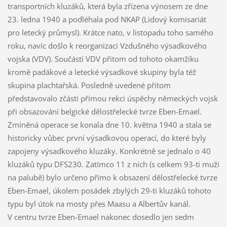
transportních kluzáků, která byla zřízena výnosem ze dne
23. ledna 1940 a podléhala pod NKAP (Lidový komisariát
pro letecký průmysl). Krátce nato, v listopadu toho samého
roku, navíc došlo k reorganizaci Vzdušného výsadkového
vojska (VDV). Součástí VDV přitom od tohoto okamžiku
kromě padákové a letecké výsadkové skupiny byla též
skupina plachtařská. Posledně uvedené přitom
představovalo zčásti přímou rekci úspěchy německých vojsk
při obsazování belgické dělostřelecké tvrze Eben-Emael.
Zmíněná operace se konala dne 10. května 1940 a stala se
historicky vůbec první výsadkovou operací, do které byly
zapojeny výsadkového kluzáky. Konkrétně se jednalo o 40
kluzáků typu DFS230. Zatímco 11 z nich (s celkem 93-ti muži
na palubě) bylo určeno přímo k obsazení dělostřelecké tvrze
Eben-Emael, úkolem posádek zbylých 29-ti kluzáků tohoto
typu byl útok na mosty přes Maasu a Albertův kanál.
V centru tvrze Eben-Emael nakonec dosedlo jen sedm