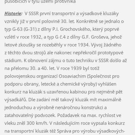
působících v týlu území protivníka
Historie
:
V SSSR první transportní a výsadkové kluzáky
vznikly již v první polovině 30. let. Konkrétně se jednalo o
typ G-63 (G-31) z dílny P.I. Grochovského, který poprvé
vzlétl v roce 1932, a typ G č.4 z dílny G.F. Groševa, jehož
letové zkoušky se rozeběhly v roce 1934. Vývoj žádného
z těchto dvou strojů ale nakonec nepřekročil prototypové
stádium. K obnovení zájmu o tuto techniku v SSSR došlo až
na přelomu 30. a 40. let. V roce 1939 byl totiž
polovojenskou organizací Osoaviachim (Společnost pro
podporu obrany, letecké a chemické výroby) vyhlášen
konkurz na kluzák s uzavřenou kabinou pro nejméně pět
výsadkářů. Dle zadání měl takový kluzák mít maximálně
jednoduchou a výrobně nenáročnou konstrukci a
zatahovatelný podvozek. Požadavek na max. rychlost ve
vleku zněl 300 km/h. V následujícím roce vypsala konkurz
na transportní kluzák též Správa pro výrobu výsadkových-