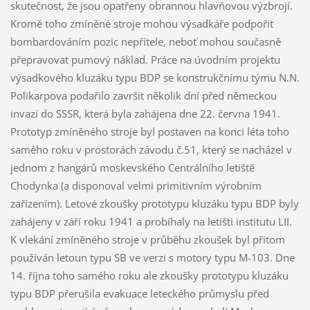
skutečnost, že jsou opatřeny obrannou hlavňovou výzbrojí.
Kromě toho zmíněné stroje mohou výsadkáře podpořit
bombardováním pozic nepřítele, neboť mohou současně
přepravovat pumový náklad. Práce na úvodním projektu
výsadkového kluzáku typu BDP se konstrukčnímu týmu N.N.
Polikarpova podařilo završit několik dní před německou
invazí do SSSR, která byla zahájena dne 22. června 1941.
Prototyp zmíněného stroje byl postaven na konci léta toho
samého roku v prostorách závodu č.51, který se nacházel v
jednom z hangárů moskevského Centrálního letiště
Chodynka (a disponoval velmi primitivním výrobním
zařízením). Letové zkoušky prototypu kluzáku typu BDP byly
zahájeny v září roku 1941 a probíhaly na letišti institutu LII.
K vlekání zmíněného stroje v průběhu zkoušek byl přitom
používán letoun typu SB ve verzi s motory typu M-103. Dne
14. října toho samého roku ale zkoušky prototypu kluzáku
typu BDP přerušila evakuace leteckého průmyslu před