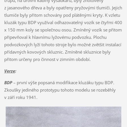
trupu, na úrovni kabiny výsadkářů, byly zhotoveny
z jasanového dřeva a byly opatřeny pryžovými tlumiči. Jejich
tlumiče byly přitom schovány pod plátěnými kryty. K vzletu
kluzák typu BDP využíval odhazovatelný vozík se čtyřmi 400
x 150 mm koly se společnou osou. Zmíněný vozík se přitom
připevňoval k hlavnímu lyžovému podvozku. Plochu
podvozkových lyží tohoto stroje bylo možné zvětšit instalací
přídavných kovových skluznic. Zmíněné skluznice byly
přitom určeny pro činnost v zimním období.
Verze
:
BDP
– první výše popsaná modifikace kluzáku typu BDP.
Zkoušky jediného prototypu tohoto modelu se rozeběhly
v září roku 1941.