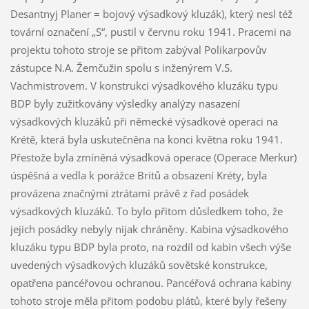
Desantnyj Planer = bojový výsadkový kluzák), který nesl též
tovární označení „S“, pustil v červnu roku 1941. Pracemi na
projektu tohoto stroje se přitom zabýval Polikarpovův
zástupce N.A. Žemčužin spolu s inženýrem V.S.
Vachmistrovem. V konstrukci výsadkového kluzáku typu
BDP byly zužitkovány výsledky analýzy nasazení
výsadkových kluzáků při německé výsadkové operaci na
Krétě, která byla uskutečněna na konci května roku 1941.
Přestože byla zmíněná výsadková operace (Operace Merkur)
úspěšná a vedla k porážce Britů a obsazení Kréty, byla
provázena značnými ztrátami právě z řad posádek
výsadkových kluzáků. To bylo přitom důsledkem toho, že
jejich posádky nebyly nijak chráněny. Kabina výsadkového
kluzáku typu BDP byla proto, na rozdíl od kabin všech výše
uvedených výsadkových kluzáků sovětské konstrukce,
opatřena pancéřovou ochranou. Pancéřová ochrana kabiny
tohoto stroje měla přitom podobu plátů, které byly řešeny