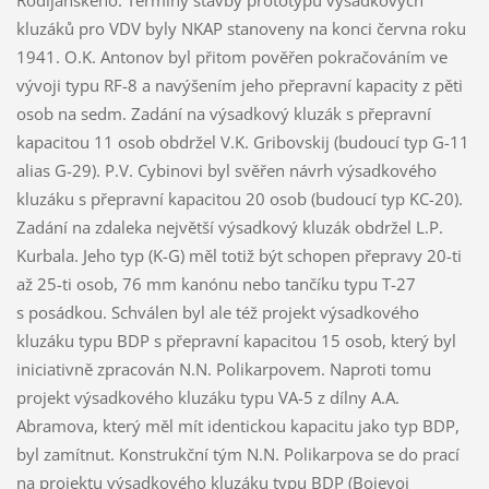
kluzáků pro VDV byly NKAP stanoveny na konci června roku
1941. O.K. Antonov byl přitom pověřen pokračováním ve
vývoji typu RF-8 a navýšením jeho přepravní kapacity z pěti
osob na sedm. Zadání na výsadkový kluzák s přepravní
kapacitou 11 osob obdržel V.K. Gribovskij (budoucí typ G-11
alias G-29). P.V. Cybinovi byl svěřen návrh výsadkového
kluzáku s přepravní kapacitou 20 osob (budoucí typ KC-20).
Zadání na zdaleka největší výsadkový kluzák obdržel L.P.
Kurbala. Jeho typ (K-G) měl totiž být schopen přepravy 20-ti
až 25-ti osob, 76 mm kanónu nebo tančíku typu T-27
s posádkou. Schválen byl ale též projekt výsadkového
kluzáku typu BDP s přepravní kapacitou 15 osob, který byl
iniciativně zpracován N.N. Polikarpovem. Naproti tomu
projekt výsadkového kluzáku typu VA-5 z dílny A.A.
Abramova, který měl mít identickou kapacitu jako typ BDP,
byl zamítnut. Konstrukční tým N.N. Polikarpova se do prací
na projektu výsadkového kluzáku typu BDP (Bojevoj