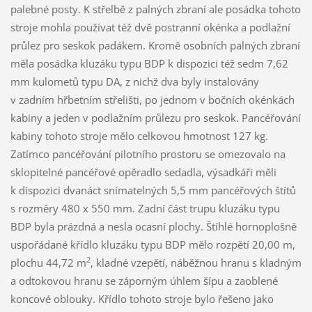
palebné posty. K střelbě z palných zbraní ale posádka tohoto
stroje mohla používat též dvě postranní okénka a podlažní
průlez pro seskok padákem. Kromě osobních palných zbraní
měla posádka kluzáku typu BDP k dispozici též sedm 7,62
mm kulometů typu DA, z nichž dva byly instalovány
v zadním hřbetním střelišti, po jednom v bočních okénkách
kabiny a jeden v podlažním průlezu pro seskok. Pancéřování
kabiny tohoto stroje mělo celkovou hmotnost 127 kg.
Zatímco pancéřování pilotního prostoru se omezovalo na
sklopitelné pancéřové opěradlo sedadla, výsadkáři měli
k dispozici dvanáct snímatelných 5,5 mm pancéřových štítů
s rozměry 480 x 550 mm. Zadní část trupu kluzáku typu
BDP byla prázdná a nesla ocasní plochy. Štíhlé hornoplošně
uspořádané křídlo kluzáku typu BDP mělo rozpětí 20,00 m,
2
plochu 44,72 m
, kladné vzepětí, náběžnou hranu s kladným
a odtokovou hranu se záporným úhlem šípu a zaoblené
koncové oblouky. Křídlo tohoto stroje bylo řešeno jako