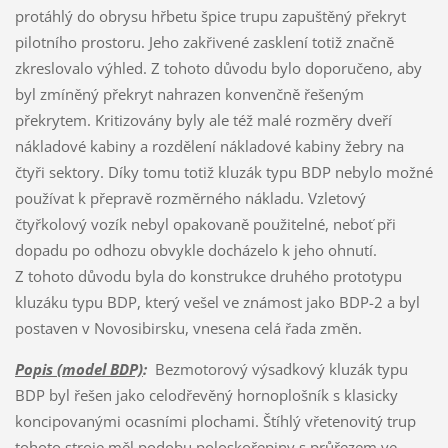
protáhlý do obrysu hřbetu špice trupu zapuštěný překryt
pilotního prostoru. Jeho zakřivené zasklení totiž značně
zkreslovalo výhled. Z tohoto důvodu bylo doporučeno, aby
byl zmíněný překryt nahrazen konvenčně řešeným
překrytem. Kritizovány byly ale též malé rozměry dveří
nákladové kabiny a rozdělení nákladové kabiny žebry na
čtyři sektory. Díky tomu totiž kluzák typu BDP nebylo možné
používat k přepravě rozměrného nákladu. Vzletový
čtyřkolový vozík nebyl opakovaně použitelné, neboť při
dopadu po odhozu obvykle docházelo k jeho ohnutí.
Z tohoto důvodu byla do konstrukce druhého prototypu
kluzáku typu BDP, který vešel ve známost jako BDP-2 a byl
postaven v Novosibirsku, vnesena celá řada změn.
Popis (model BDP)
:
Bezmotorový výsadkový kluzák typu
BDP byl řešen jako celodřevěný hornoplošník s klasicky
koncipovanými ocasními plochami. Štíhlý vřetenovitý trup
tohoto stroje měl podobu poloskořepiny s průřezem ve