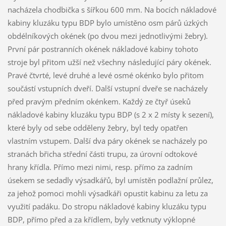
nacházela chodbička s šířkou 600 mm. Na bocích nákladové
kabiny kluzáku typu BDP bylo umístěno osm párů úzkých
obdélníkových okének (po dvou mezi jednotlivými žebry).
První pár postranních okének nákladové kabiny tohoto
stroje byl přitom užší než všechny následující páry okének.
Pravé čtvrté, levé druhé a levé osmé okénko bylo přitom
součástí vstupních dveří. Další vstupní dveře se nacházely
před pravým předním okénkem. Každý ze čtyř úseků
nákladové kabiny kluzáku typu BDP (s 2 x 2 místy k sezení),
které byly od sebe odděleny žebry, byl tedy opatřen
vlastním vstupem. Další dva páry okének se nacházely po
stranách břicha střední části trupu, za úrovní odtokové
hrany křídla. Přímo mezi nimi, resp. přímo za zadním
úsekem se sedadly výsadkářů, byl umístěn podlažní průlez,
za jehož pomoci mohli výsadkáři opustit kabinu za letu za
využití padáku. Do stropu nákladové kabiny kluzáku typu
BDP, přímo před a za křídlem, byly vetknuty výklopné