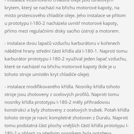
krytem, který se nachází na břichu motorové kapoty, na
místo prstencového chladiče oleje. Jeho instalace se přitom
u prototypu I-180-2 nacházela uvnitř motorové kapoty,
přímo mezi regulačními disky sacího ústrojí a motorem.
- instalace dvou lapačů vzduchu karburátoru v kořenech
náběžné hrany střední části křídla alá I-180-1. Naproti tomu
karburátor prototypu I-180-2 využíval jeden lapač vzduchu,
které se nacházel na břichu motorové kapoty (kde je u
tohoto stroje umístěn kryt chladiče oleje).
- instalace modifikovaného křídla. Nosníky křídla tohoto
stroje jsou zhotoveny z ocelových profilů. Naproti tomu
nosníky křídla prototypu I-180-2 měly příhradovou
konstrukci a byly zhotoveny z ocelových trubek. Potah křídla
tohoto stroje je navíc kompletně zhotoven z Duralu. Naproti
tomu podstatná část plochy vnějších částí křídla prototypu I-
180-2 v oblasti za předním nosníkem byla potažena