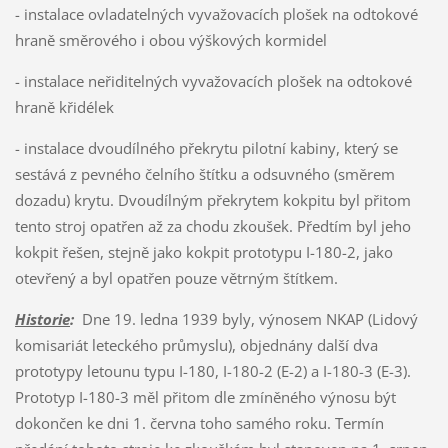
- instalace ovladatelných vyvažovacích plošek na odtokové
hraně směrového i obou výškových kormidel
- instalace neřiditelných vyvažovacích plošek na odtokové
hraně křidélek
- instalace dvoudílného překrytu pilotní kabiny, který se
sestává z pevného čelního štítku a odsuvného (směrem
dozadu) krytu. Dvoudílným překrytem kokpitu byl přitom
tento stroj opatřen až za chodu zkoušek. Předtím byl jeho
kokpit řešen, stejně jako kokpit prototypu I-180-2, jako
otevřený a byl opatřen pouze větrným štítkem.
Historie
:
Dne 19. ledna 1939 byly, výnosem NKAP (Lidový
komisariát leteckého průmyslu), objednány další dva
prototypy letounu typu I-180, I-180-2 (E-2) a I-180-3 (E-3).
Prototyp I-180-3 měl přitom dle zmíněného výnosu být
dokončen ke dni 1. června toho samého roku. Termín