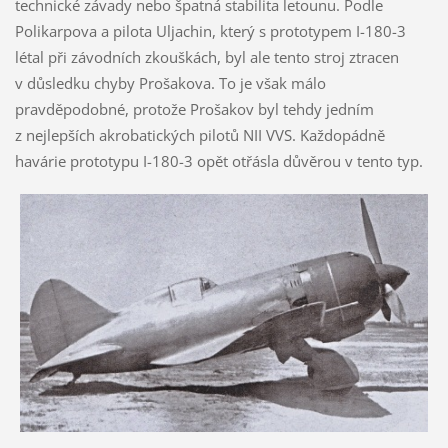
technické závady nebo špatná stabilita letounu. Podle
Polikarpova a pilota Uljachin, který s prototypem I-180-3
létal při závodních zkouškách, byl ale tento stroj ztracen
v důsledku chyby Prošakova. To je však málo
pravděpodobné, protože Prošakov byl tehdy jedním
z nejlepších akrobatických pilotů NII VVS. Každopádně
havárie prototypu I-180-3 opět otřásla důvěrou v tento typ.