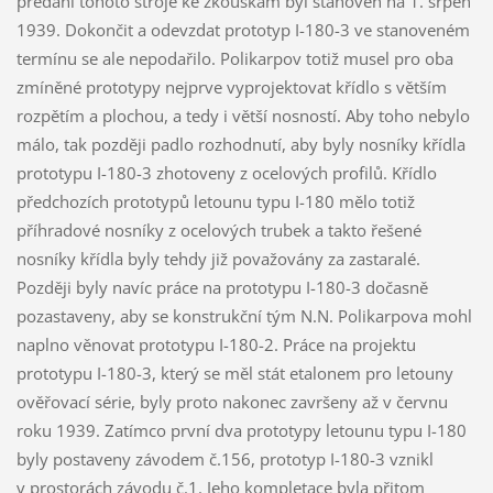
předání tohoto stroje ke zkouškám byl stanoven na 1. srpen
1939. Dokončit a odevzdat prototyp I-180-3 ve stanoveném
termínu se ale nepodařilo. Polikarpov totiž musel pro oba
zmíněné prototypy nejprve vyprojektovat křídlo s větším
rozpětím a plochou, a tedy i větší nosností. Aby toho nebylo
málo, tak později padlo rozhodnutí, aby byly nosníky křídla
prototypu I-180-3 zhotoveny z ocelových profilů. Křídlo
předchozích prototypů letounu typu I-180 mělo totiž
příhradové nosníky z ocelových trubek a takto řešené
nosníky křídla byly tehdy již považovány za zastaralé.
Později byly navíc práce na prototypu I-180-3 dočasně
pozastaveny, aby se konstrukční tým N.N. Polikarpova mohl
naplno věnovat prototypu I-180-2. Práce na projektu
prototypu I-180-3, který se měl stát etalonem pro letouny
ověřovací série, byly proto nakonec završeny až v červnu
roku 1939. Zatímco první dva prototypy letounu typu I-180
byly postaveny závodem č.156, prototyp I-180-3 vznikl
v prostorách závodu č.1. Jeho kompletace byla přitom