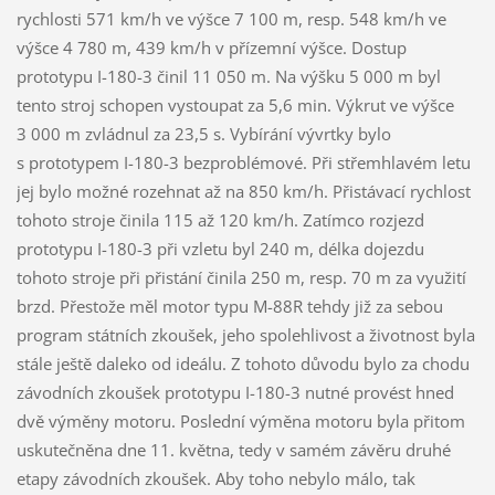
rychlosti 571 km/h ve výšce 7 100 m, resp. 548 km/h ve
výšce 4 780 m, 439 km/h v přízemní výšce. Dostup
prototypu I-180-3 činil 11 050 m. Na výšku 5 000 m byl
tento stroj schopen vystoupat za 5,6 min. Výkrut ve výšce
3 000 m zvládnul za 23,5 s. Vybírání vývrtky bylo
s prototypem I-180-3 bezproblémové. Při střemhlavém letu
jej bylo možné rozehnat až na 850 km/h. Přistávací rychlost
tohoto stroje činila 115 až 120 km/h. Zatímco rozjezd
prototypu I-180-3 při vzletu byl 240 m, délka dojezdu
tohoto stroje při přistání činila 250 m, resp. 70 m za využití
brzd. Přestože měl motor typu M-88R tehdy již za sebou
program státních zkoušek, jeho spolehlivost a životnost byla
stále ještě daleko od ideálu. Z tohoto důvodu bylo za chodu
závodních zkoušek prototypu I-180-3 nutné provést hned
dvě výměny motoru. Poslední výměna motoru byla přitom
uskutečněna dne 11. května, tedy v samém závěru druhé
etapy závodních zkoušek. Aby toho nebylo málo, tak