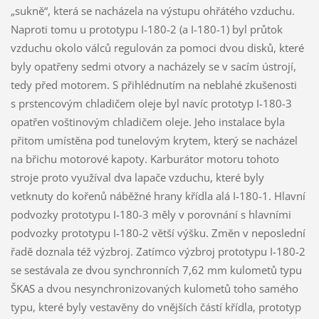
„sukně“, která se nacházela na výstupu ohřátého vzduchu.
Naproti tomu u prototypu I-180-2 (a I-180-1) byl průtok
vzduchu okolo válců regulován za pomoci dvou disků, které
byly opatřeny sedmi otvory a nacházely se v sacím ústrojí,
tedy před motorem. S přihlédnutím na neblahé zkušenosti
s prstencovým chladičem oleje byl navíc prototyp I-180-3
opatřen voštinovým chladičem oleje. Jeho instalace byla
přitom umístěna pod tunelovým krytem, který se nacházel
na břichu motorové kapoty. Karburátor motoru tohoto
stroje proto využíval dva lapače vzduchu, které byly
vetknuty do kořenů náběžné hrany křídla alá I-180-1. Hlavní
podvozky prototypu I-180-3 měly v porovnání s hlavními
podvozky prototypu I-180-2 větší výšku. Změn v neposlední
řadě doznala též výzbroj. Zatímco výzbroj prototypu I-180-2
se sestávala ze dvou synchronních 7,62 mm kulometů typu
ŠKAS a dvou nesynchronizovaných kulometů toho samého
typu, které byly vestavěny do vnějších částí křídla, prototyp