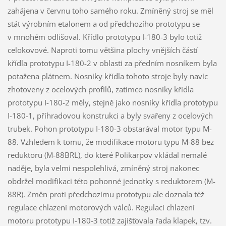
zahájena v červnu toho samého roku. Zmíněný stroj se měl
stát výrobním etalonem a od předchozího prototypu se
v mnohém odlišoval. Křídlo prototypu I-180-3 bylo totiž
celokovové. Naproti tomu většina plochy vnějších částí
křídla prototypu I-180-2 v oblasti za předním nosníkem byla
potažena plátnem. Nosníky křídla tohoto stroje byly navíc
zhotoveny z ocelových profilů, zatímco nosníky křídla
prototypu I-180-2 měly, stejně jako nosníky křídla prototypu
I-180-1, příhradovou konstrukci a byly svařeny z ocelových
trubek. Pohon prototypu I-180-3 obstarával motor typu M-
88. Vzhledem k tomu, že modifikace motoru typu M-88 bez
reduktoru (M-88BRL), do které Polikarpov vkládal nemalé
naděje, byla velmi nespolehlivá, zmíněný stroj nakonec
obdržel modifikaci této pohonné jednotky s reduktorem (M-
88R). Změn proti předchozímu prototypu ale doznala též
regulace chlazení motorových válců. Regulaci chlazení
motoru prototypu I-180-3 totiž zajišťovala řada klapek, tzv.