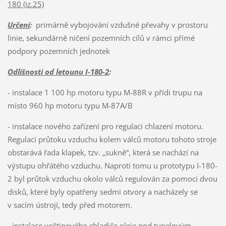
180 (iz.25)
Určení
:
primárně vybojování vzdušné převahy v prostoru
linie, sekundárně ničení pozemních cílů v rámci přímé
podpory pozemních jednotek
Odlišnosti od letounu I-180-2
:
- instalace 1 100 hp motoru typu M-88R v přídi trupu na
místo 960 hp motoru typu M-87A/B
- instalace nového zařízení pro regulaci chlazení motoru.
Regulaci průtoku vzduchu kolem válců motoru tohoto stroje
obstarává řada klapek, tzv. „sukně“, která se nachází na
výstupu ohřátého vzduchu. Naproti tomu u prototypu I-180-
2 byl průtok vzduchu okolo válců regulován za pomoci dvou
disků, které byly opatřeny sedmi otvory a nacházely se
v sacím ústrojí, tedy před motorem.
- instalace voštinového chladiče oleje pod tunelovým