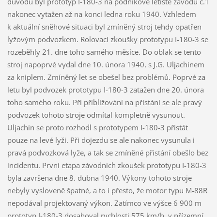
důvodu byl prototyp I-180-3 na podnikové letiště závodu č.1
nakonec vytažen až na konci ledna roku 1940. Vzhledem
k aktuální sněhové situaci byl zmíněný stroj tehdy opatřen
lyžovým podvozkem. Rolovací zkoušky prototypu I-180-3 se
rozeběhly 21. dne toho samého měsíce. Do oblak se tento
stroj napoprvé vydal dne 10. února 1940, s J.G. Uljachinem
za kniplem. Zmíněný let se obešel bez problémů. Poprvé za
letu byl podvozek prototypu I-180-3 zatažen dne 20. února
toho samého roku. Při přibližování na přistání se ale pravý
podvozek tohoto stroje odmítal kompletně vysunout.
Uljachin se proto rozhodl s prototypem I-180-3 přistát
pouze na levé lyži. Při dojezdu se ale nakonec vysunula i
pravá podvozková lyže, a tak se zmíněné přistání obešlo bez
incidentu. První etapa závodních zkoušek prototypu I-180-3
byla završena dne 8. dubna 1940. Výkony tohoto stroje
nebyly vysloveně špatné, a to i přesto, že motor typu M-88R
nepodával projektovaný výkon. Zatímco ve výšce 6 900 m
prototyp I-180-3 dosahoval rychlosti 575 km/h, v přízemní