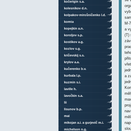
kočerigin s.a.
kolesnikov d.n.
kolpakov-mirošničenko l.d.
komta
kopejkin a.n.
koroljov s.p.
kostikov a.g.
kozlov s.g.
kričevskij s.s.
krylov a.a.
kučerenko b.v.
kurbala l.p.
kuzmin s.i.
laville h.
lavočkin s.a.
lii
lisunov b.p.
mai
mikojan a.i. a gurjevič m.i.
michelson n.g.