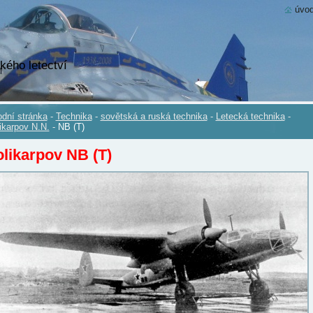
úvod
kého letectví
dní stránka
-
Technika
-
sovětská a ruská technika
-
Letecká technika
-
ikarpov N.N.
-
NB (T)
likarpov NB (T)