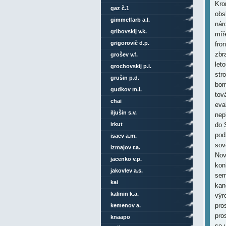
gaz č.1
gimmelfarb a.l.
gribovskij v.k.
grigorovič d.p.
grošev v.f.
grochovskij p.i.
grušin p.d.
gudkov m.i.
chai
iljušin s.v.
irkut
isaev a.m.
izmajov r.a.
jacenko v.p.
jakovlev a.s.
kai
kalinin k.a.
kemenov a.
knaapo