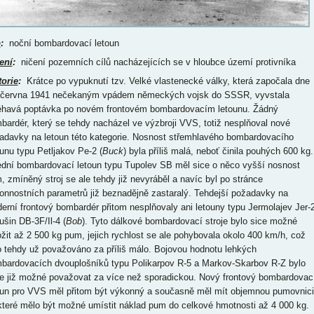
p
:
noční bombardovací letoun
ení
:
ničení pozemních cílů nacházejících se v hloubce území protivníka
torie
:
Krátce po vypuknutí tzv. Velké vlastenecké války, která započala dne
 června 1941 nečekaným vpádem německých vojsk do SSSR, vyvstala
éhavá poptávka po novém frontovém bombardovacím letounu. Žádný
bardér, který se tehdy nacházel ve výzbroji VVS, totiž nesplňoval nové
adavky na letoun této kategorie. Nosnost střemhlavého bombardovacího
ounu typu Petljakov Pe-2 (
Buck
) byla příliš malá, neboť činila pouhých 600 kg.
ední bombardovací letoun typu Tupolev SB měl sice o něco vyšší nosnost
, zmíněný stroj se ale tehdy již nevyráběl a navíc byl po stránce
onnostních parametrů již beznadějně zastaralý. Tehdejší požadavky na
erní frontový bombardér přitom nesplňovaly ani letouny typu Jermolajev Jer-
jušin DB-3F/Il-4 (
Bob
). Tyto dálkové bombardovací stroje bylo sice možné naložit až 2 500 kg pum, jejich rychlost se ale pohybovala okolo 400 km/h, což bylo tehdy už považováno za příliš málo. Bojovou hodnotu lehkých bombardovacích dvouplošníků typu Polikarpov R-5 a Markov-Skarbov R-Z bylo zase již možné považovat za více než sporadickou. Nový frontový bombardovací letoun pro VVS měl přitom být výkonný a současně měl mít objemnou pumovnici, do které mělo být možné umístit náklad pum do celkové hmotnosti až 4 000 kg. Kromě toho neměl klást velké nároky na pilotní dovednosti, aby jej mohli obsluhovat i průměrní piloti. Jeho konstrukce měla být navíc podřízena nízkým nárokům na výrobu. V konstrukci zmíněného stroje měly přitom najít v maximální míře uplatnění nestrategické suroviny. Díky tomu jej mělo být možné vyrábět a na frontu dodávat ve velkých počtech. V podstatě se mělo jednat o levnou spotřební zbraň mající nízkou životnost. Do prací na projektu takového bombardovacího letounu se přitom na konci roku 1941 pustil N.N. Polikarpov. Protože byl zmíněný stroj určen pro pumové útoky za nočních podmínek, nesl označení NB (nočnoj bombardovščik = noční bombardér). Pro letoun typu NB se ale používalo též tovární označení „T“. Práce na projektu tohoto stroje zpočátku probíhaly za evakuačních podmínek Polikarpovi KB a závodu č.51. Díky absolutní nepřipravenosti Rudé armády na obranu, byl totiž postup německých vojsk, která do SSSR vpadla, jak již bylo řečeno, dne 22. června 1941, natolik rychlý, že již na podzim toho samého roku stanula takřka před branami Moskvy. Na to přitom sovětské vedení zareagovalo přesunem veškerého tamního průmyslu za Ural. Novým působištěm KB N.N. Polikarpova a experimentálního závodu č.51 se konkrétně stal Novosibirsk. První vlak s personálem a zařízením Polikarpovi KB sem přitom dorazil dne 2. listopadu 1941. Celý přesun Polikarpovi konstrukční kanceláře do Novosibirsku se ale zatáhl až do konce ledna roku 1942. Novou výrobní a zkušební bází KB N.N. Polikarpova a závodu č.51 se přitom staly prostory bývalé garáže Obltransu spolu s letištěm Tolmačevo. Přestože byly prostory zmíněné garáže absolutně nevyhovující k stavbě letecké techniky, neboť se v podstatě jednalo o prázdnou budovu, Polikarpovi se zde díky vynikajícím organizačním schopnostem a enormní vytrvalosti podařilo do jara roku 1942 vybudovat funkční prototypovou dílnu a ještě v průběhu prvního čtvrtletí toho samého roku zahájit dolaďování a testování prototypů letounů typu TIS, ITP, I-185 M-71, I-185 M-82 a BDP-2, vyrobit druhý prototyp letounu typu ITP a vyprojektovat a vyrobit prototyp letounu typu NB (T). Na tempo dalších prací nejen na typu NB (T) se přitom negativně promítly nejen nevyhovující prostory Polikarpovi KB a závodu č.51, ale i nedostatek pracovních sil spolu s nevyhovujícím ubytováním pracovníků. Podstatná část zaměstnanců N.N. Polikarpova (cca 80 %) se totiž tehdy tísnila v ubytovně nebo v zemljance. Konstrukční tým N.N. Polikarpova přitom letoun typu NB pojal jako dvoumotorový hornoplošník se štíhlým vřetenovitým trupem s objemnou pumovnicí, přímým křídlem, pohonnými jednotkami uvnitř vřetenovitých křídelních gondol, zdvojenými ocasními plochami a zatahovatelným tříbodovým podvozkem ostruhového typu. V případě pohonné jednotky v úvahu připadaly hned tři hvězdicové (vzduchem chlazené) motory. Konkrétně se jednalo o typy M-71, M-82A a M-90. Zatímco motory typu M-82A měly letounu typu NB dle předběžných výpočtů umožnit létat rychlostí 515 km/h, max. rychlost tohoto stroje s motory typu M-90 byla spočtena na 554 km/h. Při projektování letounu typu NB byl kladen zvláštní důraz na to, aby kabina pilota a navigátora poskytovala co nejlepší výhled. Defenzivní výzbroj tohoto stroje se měla se stávat ze dvou 12,7 mm kulometů typu BS, které měly být vestavěny napevno do přídě trupu, a dvou pohyblivých kulometů toho samého typu. Ty měly sloužit k obraně zadní polosféry před vzdušným napadením. Zatímco jeden z nich měl být instalován ve hřbetní střelecké věži typu TAT, instalace toho druhého se měla nacházet v břišním střelišti. Trupová pumovnice letounu typu NB měla pojmout náklad pum do celkové hmotnosti 2 000 kg, resp. 3 000 kg v přetížené konfiguraci. Přestože měl tento stroj primárně sloužit k nočnímu bombardování, počítalo se s ním též v roli dálkového denního bombardéru. Při denních operacích se ale na jeho palubě měl nacházet další, čtvrtý, člen posádky. Ten měl přitom obsluhovat břišní střeliště. Jinak měla být posádka letounu typu NB tříčlenná. Při návrhu tohoto stroje byla zohledněna skutečnost, že se sovětský průmysl tehdy potýkal s nedostatkem Duralu. Značná část závodů zabývajících se výrobou tohoto konstrukčního materiálu se totiž tehdy nacházela na území okupovaném Němci. Podstatná část draku letounu typu NB proto měla být zhotovena z chrom-molybdenové oceli a dřeva. Ocel se přitom měla na konstrukci tohoto stroje podílet z 51-ti %. Na dřevo mělo připadat 38 %. Dural spolu s dalšími barevnými kovy měly mít v konstrukci draku letounu typu NB jen 5,5 %-ní zastoupení. Kromě toho měly v konstrukci tohoto stroje najít uplatnění umělé hmoty. Přitom se jednalo o vůbec první sovětský letoun, v jehož konstrukci bylo zvažováno široké využití umělých hmot. Úvodní projekt letounu typu NB byl dokončen a představitelům VVS prezentován v lednu roku 1942. Projekt zmíněného stroje se setkal s kladnou odezvou. VVS nicméně vzneslo požadavek na zvýšení standardního a maximálního pumového zatížení na 3 000 kg a 5 000 kg. Následně byl proto úvodní projekt tohoto stroje náležitě přepracován. Přitom vzrostly jeho celkové rozměry, stejně jako vzletová hmotnost. Takto modifikovaný projekt letounu typu NB byl VVS prezentován v polovině února toho samého roku. Přepracovaný projekt zmíněného stroje byl schválen a začleněn do plánu zkušební letecké výroby na rok 1942. Termín předání prototypu letounu typu NB ke státním zkouškám byl přitom stanoven na říjen toho samého roku. Práce na úvodním projektu tohoto stroje se podařilo završit v květnu roku 1942. Krátce předtím, na konci dubna, byla dokončena též kompletace jeho 1:1 makety. Poté se rozeběhla stavba prototypu. Kompletace zmíněného stoje byla ale krátce poté, co se rozeběhla, zastavena. Důvodem toho byla skutečnost, že byla mezitím, v listopadu roku 1941, schválena výroba podobně výkonného dvoumotorového frontového bombardéru typu Samoljot 103 z dílny A.N. Tupoleva. Zmíněný stroj přitom obdržel služební označení Tu-2 a jeho výroba byla svěřena závodu č.166 z Omska. To samozřejmě vedlo ke ztrátě zájmu o Polikarpovův typ NB. Pro tento typ to ale neznamenalo úplný konec. Již v červnu roku 1942 totiž došlo ke změně oficiálního postoje k typu NB. Důvodem toho byla situace na frontě. Fronta se totiž tehdy stále ještě nacházela poměrně daleko od hranic Německa. Cíle, které se nacházely v hloubce území protivníka, byly proto tehdy dosažitelné pouze pro těžké čtyřmotorové bombardovací letouny typu Pe-8 (TB-7) z dílny V.M. Petljakova. A ty mělo VVS k dispozici pouze v nevelkém počtu. Aby toho nebylo málo, tak výroba letounů typu Pe-8 postupovala velmi pomalým tempem. Důvodem toho byla jejich náročná konstrukce a vysoká cena. Polikarpov byl proto tehdy pověřen přepracováním projektu letounu typu NB na dálkový bombardér s pětičlennou posádkou. To ale v podstatě znamenalo kompletní předělání projektu tohoto stroje. Přepracováním projektu letounu typu NB a 1:1 makety tohoto stroje dle nového zadání byl přitom závod č.51 pověřen dne 20. června 1942. Práce na novém úvodním projektu zmíněného letounu se podařilo završit v září toho samého roku. Letoun typu NB měl přitom nyní nový trup s větší délkou. Pilotní kabina tohoto stroje měla větší šířku, aby se do ní vešla vedle sebe pracoviště dvou pilotů. Původně se zde totiž nacházelo pracoviště jen jednoho pilota. Dvojice pevných příďových 12,7 mm kulometů byla nahrazena jedním pohyblivým. Zásoba paliva byla náležitě zvětšena. V případě pohonné jednotky byly nyní zvažovány pouze motory typu M-71 a M-82A z dílny A.D. Švecova. S motorem typu M-90 se v této vývojové etapě již nepočítalo. Motory typu M-71 a M-82A byly navíc snadno zaměnitelné. K jejich vzájemné záměně totiž nebylo nutné vnášet zásadní změny do konstrukce draku. Přitom postačovalo pouze provést záměnu lože a kapoty. Kromě toho byla konstrukce draku letounu typu NB zesílena, aby tento stroj byl schopen přežít nouzové přistání v terénu. Součástí vybavení tohoto stroje se navíc stal autopilot a ohřívač pokrmů. S motory typu M-82A měl letoun typu NB v této projektové podobě dle předběžných výpočtů mít rychlost 525 km/h ve výšce 6 250 m, resp. 472 km/h v přízemní výšce, dostup 8 000 m a dolet s 2 000 kg pum 4 000 km. Max. nosnost pum tohoto stroje měla činit 4 000 kg. Náležitě přepracovaná 1:1 letounu typu NB byla komisí přezkoumána dne 16. srpna 1942 a spolu s úvodním projektem schválena dne 8. září toho samého roku. V listopadu roku 1942 byl navíc Polikarpov pověřen posouzením možnosti použití 1 500 hp dieselových motorů typu M-30B z dílny A.D. Čaromského na letounu typu NB. Práce na úvodním projektu modifikace zmíněného stroje s instalací těchto pohonných jednotek se Polikarpovi podařilo završit na počátku roku 1943. Dle předběžných výpočtů měla rychlost zvažované modifikace letounu typu NB s motory typu M-30B ve výšce 6 000 m činit 475 km/h. Dostup tohoto modelu měl být 7 600 m. Výstup na výšku 5 000 m měla být modifikace letounu typu NB s motory typu M-30B schopna zvládnout za 21,7 min. Dolet tohoto modelu při letu rychlostí odpovídající 0,8-násobku rychlosti maximální měl činit 4 900 km. Vytrvalost modifikace letounu typu NB s motory typu M-30B se měla pohybovat na hranici 12,6 h. Zatímco náklad pum o hmotnosti 4 000 kg měl být tento model schopen dopravit na vzdálenost 1 000 km, dolet modifikace letounu typu NB s motory typu M-30B s nákladem pum o hmotnosti 1 000 kg měl být 4 000 km. Motory typu M-30B měly tedy být tomuto stroji schopny zajistit znatelně větší dolet než motory typu M-71 a M-82A. Protože byl ale