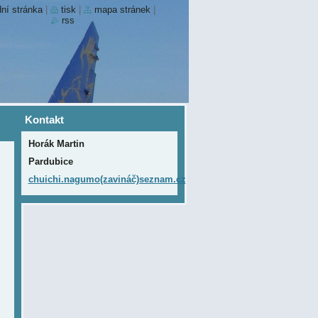
ní stránka
|
tisk
|
mapa stránek
|
rss
Kontakt
Horák Martin
Pardubice
chuichi.nagumo(zavináč)seznam.cz