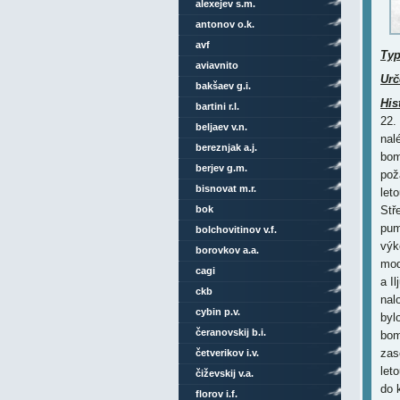
alexejev s.m.
antonov o.k.
avf
Ty
aviavnito
Urč
bakšaev g.i.
His
bartini r.l.
22.
beljaev v.n.
nal
bereznjak a.j.
bom
berjev g.m.
pož
bisnovat m.r.
let
bok
Stř
pum
bolchovitinov v.f.
výk
borovkov a.a.
mod
cagi
a Il
ckb
cybin p.v.
čeranovskij b.i.
četverikov i.v.
čiževskij v.a.
florov i.f.