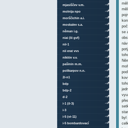
mjasiščev v.m.
molnija npo
morščichin a.i.
moskalev s.a.
něman i.g.
niai (lii gvf)
nii-1
nii erat vvs
nikitin v.v.
pašinin m.m.
polikarpov n.n.
2i-n1
bdp
bdp-2
d-2
i-1 (il-3)
i-3
i-5 (vt-11)
i-5 bombardovací