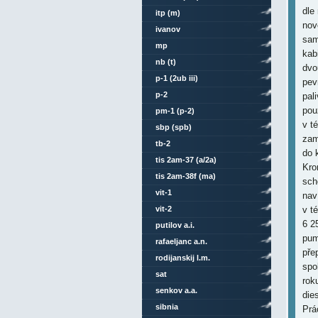
itp (m)
ivanov
mp
nb (t)
p-1 (2ub iii)
p-2
pm-1 (p-2)
sbp (spb)
tb-2
tis 2am-37 (a/2a)
tis 2am-38f (ma)
vit-1
vit-2
putilov a.i.
rafaeljanc a.n.
rodijanskij l.m.
sat
senkov a.a.
sibnia