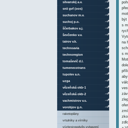
silvanskij a.v.
snii gvf (oos)
suchanov m.v.
suchoj p.o.
ščerbakov a.j.
ševčenko v.v.
tairov v.k.
technoavia
technoregion
tomaševič d.l.
tumenecotrans
tupolev a.n.
uzga
vězeňská okb-1
vězeňská okb-2
vachmistrov v.s.
vorobjov g.n.
raketoplány
vrtulníky a vírníky
výzbroj+podvěs.vybavení