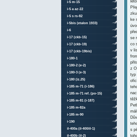
i-5 m-15
i-5 a az-22
i-5 s rs-82
i-5bis (etalon 1933)
i-6
i-17 (ckb-15)
i-17 (ckb-19)
i-17 (ckb-19bis)
i-180-1
i-180-2 (e-2)
i-180-3 (e-3)
i-180 (iz.25)
i-185 m-71 (i-186)
i-185 m-71 ref. (po-15)
i-185 m-81 (i-187)
i-185 m-82a
i-185 m-90
i-190
il-400a (il-400/il-1)
il-400b (il-2)