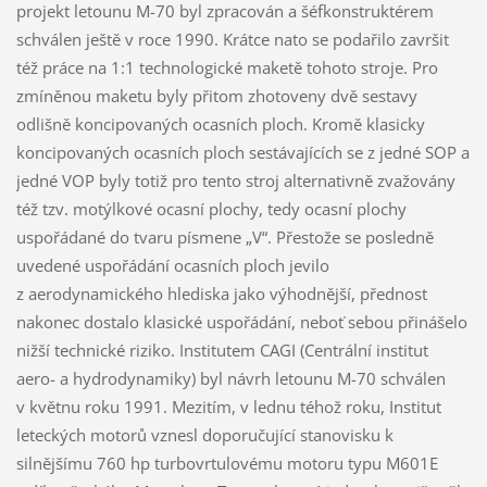
projekt letounu M-70 byl zpracován a šéfkonstruktérem
schválen ještě v roce 1990. Krátce nato se podařilo završit
též práce na 1:1 technologické maketě tohoto stroje. Pro
zmíněnou maketu byly přitom zhotoveny dvě sestavy
odlišně koncipovaných ocasních ploch. Kromě klasicky
koncipovaných ocasních ploch sestávajících se z jedné SOP a
jedné VOP byly totiž pro tento stroj alternativně zvažovány
též tzv. motýlkové ocasní plochy, tedy ocasní plochy
uspořádané do tvaru písmene „V“. Přestože se posledně
uvedené uspořádání ocasních ploch jevilo
z aerodynamického hlediska jako výhodnější, přednost
nakonec dostalo klasické uspořádání, neboť sebou přinášelo
nižší technické riziko. Institutem CAGI (Centrální institut
aero- a hydrodynamiky) byl návrh letounu M-70 schválen
v květnu roku 1991. Mezitím, v lednu téhož roku, Institut
leteckých motorů vznesl doporučující stanovisku k
silnějšímu 760 hp turbovrtulovému motoru typu M601E