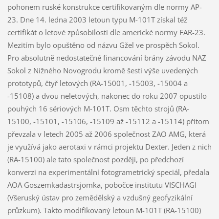
pohonem ruské konstrukce certifikovaným dle normy AP-
23. Dne 14. ledna 2003 letoun typu M-101T získal též
certifikát o letové způsobilosti dle americké normy FAR-23.
Mezitím bylo opuštěno od názvu Gžel ve prospěch Sokol.
Pro absolutně nedostatečné financování brány závodu NAZ
Sokol z Nižného Novogrodu kromě šesti výše uvedených
prototypů, čtyř letových (RA-15001, -15003, -15004 a
-15108) a dvou neletových, nakonec do roku 2007 opustilo
pouhých 16 sériových M-101T. Osm těchto strojů (RA-
15100, -15101, -15106, -15109 až -15112 a -15114) přitom
převzala v letech 2005 až 2006 společnost ZAO AMG, která
je využívá jako aerotaxi v rámci projektu Dexter. Jeden z nich
(RA-15100) ale tato společnost později, po předchozí
konverzi na experimentální fotogrametrický speciál, předala
AOA Goszemkadastrsjomka, pobočce institutu VISCHAGI
(Všeruský ústav pro zemědělský a vzdušný geofyzikální
průzkum). Takto modifikovaný letoun M-101T (RA-15100)