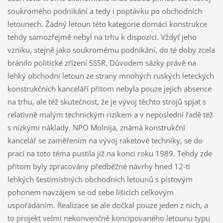
soukromého podnikání a tedy i poptávku po obchodních
letounech. Žádný letoun této kategorie domácí konstrukce
tehdy samozřejmě nebyl na trhu k dispozici. Vždyť jeho
vzniku, stejně jako soukromému podnikání, do té doby zcela
bránilo politické zřízení SSSR. Důvodem sázky právě na
lehký obchodní letoun ze strany mnohých ruských leteckých
konstrukčních kanceláří přitom nebyla pouze jejich absence
na trhu, ale též skutečnost, že je vývoj těchto strojů spjat s
relativně malým technickým rizikem a v neposlední řadě též
s nízkými náklady. NPO Molnija, známá konstrukční
kancelář se zaměřením na vývoj raketové techniky, se do
prací na toto téma pustila již na konci roku 1989. Tehdy zde
přitom byly zpracovány předběžné návrhy hned 12-ti
lehkých šestimístných obchodních letounů s pístovým
pohonem navzájem se od sebe lišících celkovým
uspořádáním. Realizace se ale dočkal pouze jeden z nich, a
to projekt velmi nekonvenčně koncipovaného letounu typu