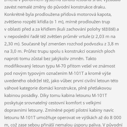
zavést nemalé změny do původní konstrukce draku.
Konkrétně byla prodloužena příďová motorová kapota,
zvětšeno rozpětí křídla (o 1 m), mírně prodloužen trup
v oblasti před a za křídlem (kuli zachování polohy těžiště) a
v neposlední řadě též zvětšen průměr vrtule (z 2,03 m na
2,30 m). Současně byl zmenšen rozchod podvozku z 3,8 m
na 3,0 m. Průřez trupu spolu s konstrukcí ocasních ploch
naproti tomu zůstal bez jakýkoliv zmněn. Takto
modifikovaný letoun typu M-70 přitom vešel ve známost
pod novým typovým označením M-101T a kromě výše
uvedeného obdržel též, jako vůbec první civilní letoun této
váhové kategorie domácí konstrukce, plně přetlakovou
kabinou posádky. Díky tomu kabina letounu M-101T
poskytuje srovnatelný cestovní komfort s velkými
dopravními letouny. Zmíněné pojetí pilotní kabiny navíc
letounu M-101T umožňuje operovat ve výškách až do 8 000
m, což zase sebou přináší nemalou úsporu paliva. V původní