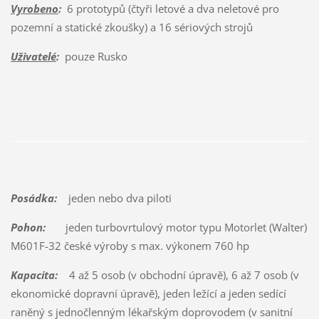
Vyrobeno
:
6 prototypů (čtyři letové a dva neletové pro
pozemní a statické zkoušky) a 16 sériových strojů
Uživatelé
:
pouze Rusko
Posádka:
jeden nebo dva piloti
Pohon:
jeden turbovrtulový motor typu Motorlet (Walter)
M601F-32 české výroby s max. výkonem 760 hp
Kapacita:
4 až 5 osob (v obchodní úpravě), 6 až 7 osob (v
ekonomické dopravní úpravě), jeden ležící a jeden sedící
raněný s jednočlenným lékařským doprovodem (v sanitní