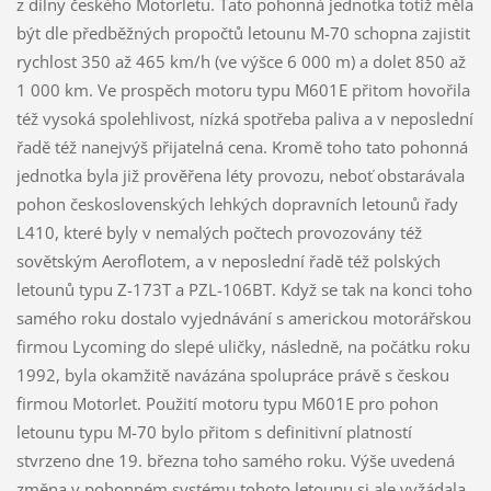
z dílny českého Motorletu. Tato pohonná jednotka totiž měla
být dle předběžných propočtů letounu M-70 schopna zajistit
rychlost 350 až 465 km/h (ve výšce 6 000 m) a dolet 850 až
1 000 km. Ve prospěch motoru typu M601E přitom hovořila
též vysoká spolehlivost, nízká spotřeba paliva a v neposlední
řadě též nanejvýš přijatelná cena. Kromě toho tato pohonná
jednotka byla již prověřena léty provozu, neboť obstarávala
pohon československých lehkých dopravních letounů řady
L410, které byly v nemalých počtech provozovány též
sovětským Aeroflotem, a v neposlední řadě též polských
letounů typu Z-173T a PZL-106BT. Když se tak na konci toho
samého roku dostalo vyjednávání s americkou motorářskou
firmou Lycoming do slepé uličky, následně, na počátku roku
1992, byla okamžitě navázána spolupráce právě s českou
firmou Motorlet. Použití motoru typu M601E pro pohon
letounu typu M-70 bylo přitom s definitivní platností
stvrzeno dne 19. března toho samého roku. Výše uvedená
změna v pohonném systému tohoto letounu si ale vyžádala