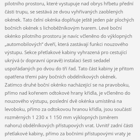
pilotního prostoru, které vystupuje nad obrys hřbetu přední
části trupu, se sestává ze dvou vyhřívaných zaoblených
okének. Tato čelní okénka doplňuje ještě jeden pár plochých
bočních okének s lichoběžníkovým tvarem. Levé boční
okénko pilotního prostoru je navíc včleněno do výklopných
„automobilových“ dveří, která zastávají funkci nouzového
výstupu. Sekce přetlakové kabiny vyhrazená pro cestující
ukrývá (v dopravní úpravě) instalaci šesti sedadel
uspořádaných po dvou do tří řad. Tato část kabiny je přitom
opatřena třemi páry bočních obdélníkových okének.
Zatímco druhé boční okénko nacházející se na pravoboku,
přímo nad kořenem odtokové hrany křídla, je včleněno do
nouzového výstupu, poslední dvě okénka umístěná na
levoboku, přímo za odtokovou hranou křídla, jsou součástí
rozměrných 1 230 x 1 150 mm výklopných (směrem
nahoru) obdélníkových přístupových vrat. Uvnitř zadní části
přetlakové kabiny, přímo za bočními přístupovými vraty je