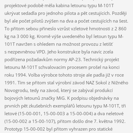
projektové podobě měla kabina letounu typu M-101T
ukrývat sedadla pro jednoho pilota a pět cestujících. Později
byl ale počet pilotů zvýšen na dva a počet cestujících na šest.
To přitom sebou přineslo vzrůst vzletové hmotnosti z 2 860
kg na 3 000 kg. Kromě výše uvedeného byl letoun typu M-
101T navržen s ohledem na možnost provozu z letišť
s nezpevněnou VPD. Jeho konstrukce byla navíc zcela
podřízena požadavkům normy AP-23. Technický projekt
letounu M-101T schvalovacím procesem prošel na konci
roku 1994. Volba výrobce tohoto stroje ale padla již v roce
1991. Tím se přitom stal výrobní závod NAZ Sokol z Nižného
Novogrodu, tedy na závod, který se zabýval produkcí
bojových letounů značky MiG. K podpisu objednávky na
prvních pět zkušebních exemplářů letounu typu M-101T, tři
letové (15-00-001, 15-00-003 a 15-00-004) a dva neletové
(15-00-002 a 15-00-107), přitom došlo dne 7. května 1992.
Prototyp 15-00-002 byl přitom vyhrazen pro statické