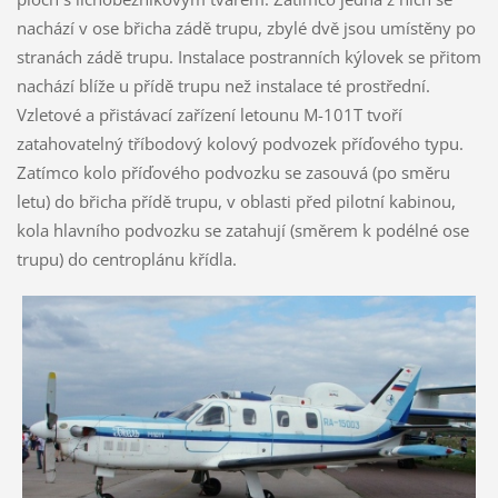
nachází v ose břicha zádě trupu, zbylé dvě jsou umístěny po
stranách zádě trupu. Instalace postranních kýlovek se přitom
nachází blíže u přídě trupu než instalace té prostřední.
Vzletové a přistávací zařízení letounu M-101T tvoří
zatahovatelný tříbodový kolový podvozek příďového typu.
Zatímco kolo příďového podvozku se zasouvá (po směru
letu) do břicha přídě trupu, v oblasti před pilotní kabinou,
kola hlavního podvozku se zatahují (směrem k podélné ose
trupu) do centroplánu křídla.