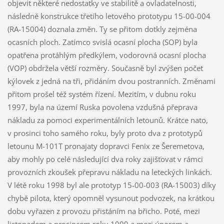
objevit některé nedostatky ve stabilitě a ovladatelnosti,
následně konstrukce třetího letového prototypu 15-00-004
(RA-15004) doznala změn. Ty se přitom dotkly zejména
ocasních ploch. Zatímco svislá ocasní plocha (SOP) byla
opatřena protáhlým předkýlem, vodorovná ocasní plocha
(VOP) obdržela větší rozměry. Současně byl zvýšen počet
kýlovek z jedná na tři, přidáním dvou postranních. Změnami
přitom prošel též systém řízení. Mezitím, v dubnu roku
1997, byla na území Ruska povolena vzdušná přeprava
nákladu za pomoci experimentálních letounů. Krátce nato,
v prosinci toho samého roku, byly proto dva z prototypů
letounu M-101T pronajaty dopravci Fenix ze Šeremetova,
aby mohly po celé následující dva roky zajišťovat v rámci
provozních zkoušek přepravu nákladu na leteckých linkách.
V létě roku 1998 byl ale prototyp 15-00-003 (RA-15003) díky
chybě pilota, který opomněl vysunout podvozek, na krátkou
dobu vyřazen z provozu přistáním na břicho. Poté, mezi