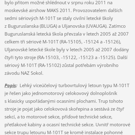
bylo přitom možné shlédnout v srpnu roku 2011 na
moskevské airshow MAKS 2011. Provozovatelem dalších
sedmi sériových M-101T se staly civilní letecké školy
z Buguruslanska (BLUGA) a Uljanovska (UVAUGA). Zatímco
Buguruslanská letecká škola převzala v letech 2005 až 2007
celkem tři sériové M-101T (RA-15105, -15124 a -15126),
Uljanovské letecké škole byly v letech 2005 až 2007 dodány
čtyři tyto stroje (RA-15103, -15122, -15123 a -15125). Další
sériový M-101T (RA-15102) zůstal potřebám výrobního
závodu NAZ Sokol.
Popis
:
Lehký víceúčelový turbovrtulový letoun typu M-101T
je řešen jako jednomotorový celokovový dolnoplošník
s klasicky uspořádanými ocasními plochami. Trup tohoto
stroje je pojat jako celokovová skořepina a sestává ze čtyř
sekcí, a to motorové sekce, příďové technické sekce,
přetlakové kabiny a ocasní technické sekce. Uvnitř motorové
sekce trupu letounu M-101T se kromě instalace pohonné