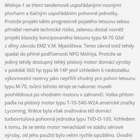
Molnija-1
se třemi tandemově uspořádanými nosnými
plochami a tlačným uspořádáním pohonné jednotky.
Protože projekt takto progresivně pojatého letounu sebou
přinášel nemalé technické riziko, zelenou dostal rovněž
projekt klasický koncipovaného letounu typu M-70
Gžel
z dílny závodu EMZ V.M. Mjasiščeva. Tento závod totiž tehdy
spadal do přímé podřízenosti NPO Molnija. Protože se
jediný tehdy dostupný lehký pístový motor domácí výroby
v podobě 360 hp typu M-14P jevil vzhledem k nedostatku
výkonnostní rezervy jako nepříliš vhodný pro pohon letounu
typu M-70, tvůrci tohoto stroje se nakonec museli
poohlédnout po vhodném motoru v zahraničí. Volba přitom
padla na pístový motor typu T-10-540-W2A americké značky
Lycoming. Krátce byla však zvažována též domácí
turbovrtulová pohonná jednotka typu TVD-O-100. Vzhledem
k tomu, že se tento motor nenacházel ve stádiu sériové
výroby, od jeho použití bylo velmi rychle opuštěno. Úvodní