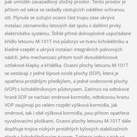
pak umístěn zavazadlový úložný prostor. Tento prostor je
přitom od sekce se sedadly cestujících oddělen ochranou
sítí. Plynule se zužující ocasní část trupu zase ukrývá
instalaci záznamníku letových dat spolu s dalšími prvky
elektrického systému. Štíhlé přímé dolnoplošně uspořádané
křídlo letounu M-101T má půdorys ve tvaru lichoběžníku a
kladné vzepětí a ukrývá instalaci integrálních palivových
nádrží. Jeho mechanizaci přitom tvoří dvouštěrbinové
vztlakové klapky a křidélka. Ocasní plochy letounu M-101T
se sestávají z jedné šípové svislé plochy (SOP), která je
opatřena protáhlým předkýlem, a jedné vodorovné plochy
(VOP) s lichoběžníkovým půdorysem. Zatímco na odtokové
hraně SOP se nachází směrové kormidlo, odtokovou hranu
VOP zaujímají po celém rozpětí výšková kormidla. Jak
směrové, tak i obě výšková kormidla, jsou přitom opatřena
vyvažovacími ploškami. Ocasní plochy letounu M-101T dále
doplňuje trojice nízkých protáhlých kýlových stabilizačních
ploch s lichoběžníkovým tvarem. Zatímco jedna z nich se