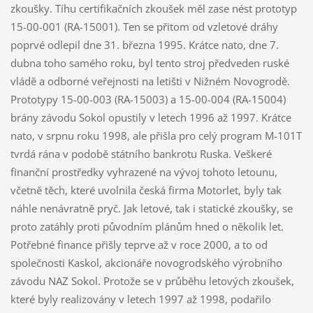
zkoušky. Tíhu certifikačních zkoušek měl zase nést prototyp
15-00-001 (RA-15001). Ten se přitom od vzletové dráhy
poprvé odlepil dne 31. března 1995. Krátce nato, dne 7.
dubna toho samého roku, byl tento stroj předveden ruské
vládě a odborné veřejnosti na letišti v Nižném Novogrodě.
Prototypy 15-00-003 (RA-15003) a 15-00-004 (RA-15004)
brány závodu Sokol opustily v letech 1996 až 1997. Krátce
nato, v srpnu roku 1998, ale přišla pro celý program M-101T
tvrdá rána v podobě státního bankrotu Ruska. Veškeré
finanční prostředky vyhrazené na vývoj tohoto letounu,
včetně těch, které uvolnila česká firma Motorlet, byly tak
náhle nenávratně pryč. Jak letové, tak i statické zkoušky, se
proto zatáhly proti původním plánům hned o několik let.
Potřebné finance přišly teprve až v roce 2000, a to od
společnosti Kaskol, akcionáře novogrodského výrobního
závodu NAZ Sokol. Protože se v průběhu letových zkoušek,
které byly realizovány v letech 1997 až 1998, podařilo