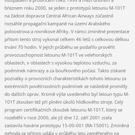
listopadem a prosincem roku 1999 a mezi únorem a
březnem roku 2000, se jeden z prototypů letounu M-101T
na žádost dopravce Central African Airways zúčastnil
rozsáhlé propagační kampaně na území Arabského
poloostrova a rovníkové Afriky. V rámci zmíněné prezentace
přitom tento stroj vykonal celkem 46 letů s celkovou délkou
trvání 70 hodin. V jejich průběhu se podařilo prověřit
provozuschopnost letounu M-101T ve velehorských
oblastech, v oblastech s vysokou teplotou vzduchu, za
podmínek námrazy a za bouřkového počasí. Takto získané
poznatky o provozních charakteristikách tohoto letounu za
extrémních povětrnostních podmínek se následně promítly
do dalších úprav. Kromě výše uvedeného byl letoun typu M-
101T zkoušen též při plnění úkolů hlídkového stroje. Celý
program certifikačních zkoušek letounu M-101T, který se
rozeběhl v roce 2000, ale již dne 12. září 2001 zcela
zastavila havárie prototypu 15-00-001 (RA-15001). Zmíněná
nehoda se přitom udála v průběhu letu zaměřeného na