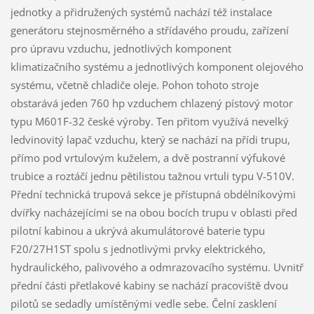
jednotky a přidružených systémů nachází též instalace
generátoru stejnosměrného a střídavého proudu, zařízení
pro úpravu vzduchu, jednotlivých komponent
klimatizačního systému a jednotlivých komponent olejového
systému, včetně chladiče oleje. Pohon tohoto stroje
obstarává jeden 760 hp vzduchem chlazený pístový motor
typu M601F-32 české výroby. Ten přitom využívá nevelký
ledvinovitý lapač vzduchu, který se nachází na přídi trupu,
přímo pod vrtulovým kuželem, a dvě postranní výfukové
trubice a roztáčí jednu pětilistou tažnou vrtuli typu V-510V.
Přední technická trupová sekce je přístupná obdélníkovými
dvířky nacházejícími se na obou bocích trupu v oblasti před
pilotní kabinou a ukrývá akumulátorové baterie typu
F20/27H1ST spolu s jednotlivými prvky elektrického,
hydraulického, palivového a odmrazovacího systému. Uvnitř
přední části přetlakové kabiny se nachází pracoviště dvou
pilotů se sedadly umístěnými vedle sebe. Čelní zasklení