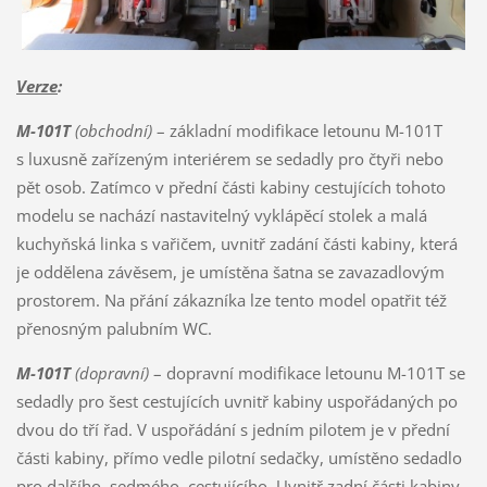
Verze
:
M-101T
(obchodní)
– základní modifikace letounu M-101T
s luxusně zařízeným interiérem se sedadly pro čtyři nebo
pět osob. Zatímco v přední části kabiny cestujících tohoto
modelu se nachází nastavitelný vyklápěcí stolek a malá
kuchyňská linka s vařičem, uvnitř zadání části kabiny, která
je oddělena závěsem, je umístěna šatna se zavazadlovým
prostorem. Na přání zákazníka lze tento model opatřit též
přenosným palubním WC.
M-101T
(dopravní)
– dopravní modifikace letounu M-101T se
sedadly pro šest cestujících uvnitř kabiny uspořádaných po
dvou do tří řad. V uspořádání s jedním pilotem je v přední
části kabiny, přímo vedle pilotní sedačky, umístěno sedadlo
pro dalšího, sedmého, cestujícího. Uvnitř zadní části kabiny