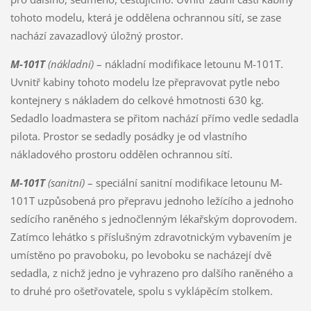
tohoto modelu, která je oddělena ochrannou sítí, se zase
nachází zavazadlový úložný prostor.
M-101T
(nákladní)
– nákladní modifikace letounu M-101T.
Uvnitř kabiny tohoto modelu lze přepravovat pytle nebo
kontejnery s nákladem do celkové hmotnosti 630 kg.
Sedadlo loadmastera se přitom nachází přímo vedle sedadla
pilota. Prostor se sedadly posádky je od vlastního
nákladového prostoru oddělen ochrannou sítí.
M-101T
(sanitní)
– speciální sanitní modifikace letounu M-
101T uzpůsobená pro přepravu jednoho ležícího a jednoho
sedícího raněného s jednočlenným lékařským doprovodem.
Zatímco lehátko s příslušným zdravotnickým vybavením je
umístěno po pravoboku, po levoboku se nacházejí dvě
sedadla, z nichž jedno je vyhrazeno pro dalšího raněného a
to druhé pro ošetřovatele, spolu s vyklápěcím stolkem.