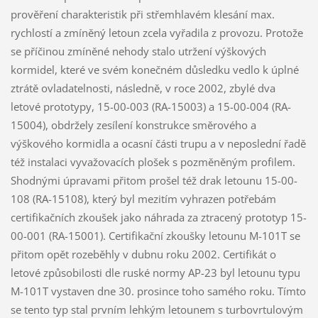
prověření charakteristik při střemhlavém klesání max.
rychlostí a zmíněný letoun zcela vyřadila z provozu. Protože
se příčinou zmíněné nehody stalo utržení výškových
kormidel, které ve svém konečném důsledku vedlo k úplné
ztrátě ovladatelnosti, následně, v roce 2002, zbylé dva
letové prototypy, 15-00-003 (RA-15003) a 15-00-004 (RA-
15004), obdržely zesílení konstrukce směrového a
výškového kormidla a ocasní části trupu a v neposlední řadě
též instalaci vyvažovacích plošek s pozměněným profilem.
Shodnými úpravami přitom prošel též drak letounu 15-00-
108 (RA-15108), který byl mezitím vyhrazen potřebám
certifikačních zkoušek jako náhrada za ztracený prototyp 15-
00-001 (RA-15001). Certifikační zkoušky letounu M-101T se
přitom opět rozeběhly v dubnu roku 2002. Certifikát o
letové způsobilosti dle ruské normy AP-23 byl letounu typu
M-101T vystaven dne 30. prosince toho samého roku. Tímto
se tento typ stal prvním lehkým letounem s turbovrtulovým