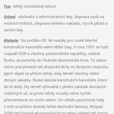
Typ
:
lehký víceúčelový letoun
Určení
:
obchodní a administrativní lety, doprava osob na
místních linkách, přeprava lehkého nákladu, výcvik pilotů a
sanitní lety
Historie
:
Na počátku 90. let nastaly pro ruské letecké
konstrukční kanceláře velmi těžké časy. V roce 1991 se totiž
rozpadl SSSR a všechny postsovětské republiky, včetně
Ruska, se ponořily do hluboké ekonomické krize. To sebou
mimo jiné přineslo též drastické škrty ve zbrojním rozpočtu.
Jejich objetí se přitom tehdy staly téměř všechny státní
zbrojní zakázky. Ruské letecké konstrukční kanceláře, které
do té doby žily téměř výhradně z plnění zakázek domácích
vzdušných sil, se proto tehdy musely velmi rychle
přeorientovat na civilní sektor. Do středu pozornosti řady
z nich se přitom dostaly lehké obchodní letouny. Rozpad
SSSR totiž kromě ekonomické krize sebou přinesl též rozvoj