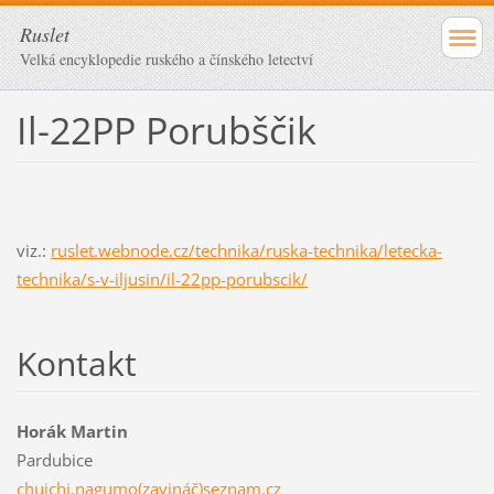
Ruslet
Velká encyklopedie ruského a čínského letectví
Il-22PP Porubščik
viz.:
ruslet.webnode.cz/technika/ruska-technika/letecka-
technika/s-v-iljusin/il-22pp-porubscik/
Kontakt
Horák Martin
Pardubice
chuichi.nagumo(zavináč)seznam.cz