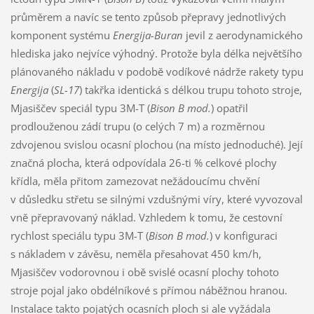
průměrem a navíc se tento způsob přepravy jednotlivých
komponent systému
Energija-Buran
jevil z aerodynamického
hlediska jako nejvíce výhodný. Protože byla délka největšího
plánovaného nákladu v podobě vodíkové nádrže rakety typu
Energija
(
SL-17
) takřka identická s délkou trupu tohoto stroje,
Mjasiščev speciál typu 3M-T (
Bison B mod.
) opatřil
prodlouženou zádí trupu (o celých 7 m) a rozměrnou
zdvojenou svislou ocasní plochou (na místo jednoduché). Její
značná plocha, která odpovídala 26-ti % celkové plochy
křídla, měla přitom zamezovat nežádoucímu chvění
v důsledku střetu se silnými vzdušnými víry, které vyvozoval
vně přepravovaný náklad. Vzhledem k tomu, že cestovní
rychlost speciálu typu 3M-T (
Bison B mod.
) v konfiguraci
s nákladem v závěsu, neměla přesahovat 450 km/h,
Mjasiščev vodorovnou i obě svislé ocasní plochy tohoto
stroje pojal jako obdélníkové s přímou náběžnou hranou.
Instalace takto pojatých ocasních ploch si ale vyžádala