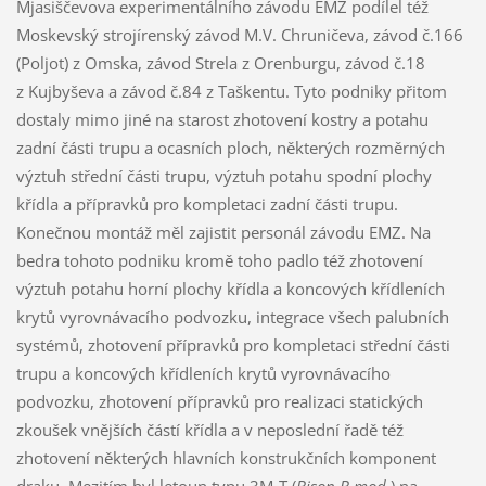
Mjasiščevova experimentálního závodu EMZ podílel též
Moskevský strojírenský závod M.V. Chruničeva, závod č.166
(Poljot) z Omska, závod Strela z Orenburgu, závod č.18
z Kujbyševa a závod č.84 z Taškentu. Tyto podniky přitom
dostaly mimo jiné na starost zhotovení kostry a potahu
zadní části trupu a ocasních ploch, některých rozměrných
výztuh střední části trupu, výztuh potahu spodní plochy
křídla a přípravků pro kompletaci zadní části trupu.
Konečnou montáž měl zajistit personál závodu EMZ. Na
bedra tohoto podniku kromě toho padlo též zhotovení
výztuh potahu horní plochy křídla a koncových křídleních
krytů vyrovnávacího podvozku, integrace všech palubních
systémů, zhotovení přípravků pro kompletaci střední části
trupu a koncových křídleních krytů vyrovnávacího
podvozku, zhotovení přípravků pro realizaci statických
zkoušek vnějších částí křídla a v neposlední řadě též
zhotovení některých hlavních konstrukčních komponent
draku. Mezitím byl letoun typu 3M-T (
Bison B mod.
) na