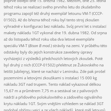
poprvé odlepil dne 15. března 1982. Mezitím, dne 25. ledna
téhož roku se realizací svého prvního letu do zkušebního
programu zapojil též druhý exemplář letounu VM-T (CCCP-
01502). Až do března téhož roku byl tento stroj zkoušen
výhradně v konfiguraci bez nákladu. Svůj první let s instalací
makety nákladu 1GT vykonal dne 19. dubna 1982. Od srpna
až do listopadu téhož roku oba dva letové exempláře
speciálu VM-T (
Bison B mod.
) strávily na zemi. V průběhu této
odstávky byly do jejich konstrukce zavedeny úpravy
vycházející z výsledků předchozích letových zkoušek. Poté
byl druhý z nich (CCCP-01502) přelétnut ze Žukovského na
letišti Jubilejnyj, které se nachází v Leninsku. Zde pak prošel
pozemními a letovými zkouškami s instalací 15 000 kg
nákladu 3GT nad trupem. Tento náklad vykazoval délkou
15,67 m a průměrem 7,75 m a sestával se z palivových
nádrží a příďového polokulovitého a záďového ogiválního
krytu nákladu 1GT. Svým vnějším vzhledem se náklad 3GT
podobal obřímu vejci a ze všech nákladů, které měl letounů