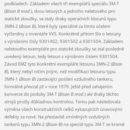
podkladech. Základem všech tří exemplářů speciálu 3M-T
(
Bison B mod.
), dvou letových a jednoho neletového pro
statické zkoušky, se staly draky operačních letounů typu
3MN-2 (
Bison B
), které byly speciálně za tímto účelem
vyčleněny z inventáře VVS. Konkrétně přitom šlo o letouny
s výrobními čísly 9301402, 9301502 a 9301504. Základem
neletového exempláře pro statické zkoušky se stal posledně
uvedený letoun, tedy letoun s výrobním číslem 9301504.
Závod EMZ tyto konkrétní exempláře letounu 3MN-2 (
Bison
B
), který nebyl ničím jiným, než modifikací letounu typu
3MN-1 (
Bison B
) zastávající poslání vzdušného tankeru,
formálně převzal již v roce 1979. Ještě před zahájením
konverze do podoby 3M-T (
Bison B mod.
) ale draky těchto
strojů prošly důkladnou kontrolou. Tomu pak následovala
výměna všech konstrukčních celků vykazujících únavovými
defekty za nové. Na přestavbě zmíněných vzdušných
tankerů typu 3MN-2 (
Bison B
) na speciál typu 3M-T se kromě