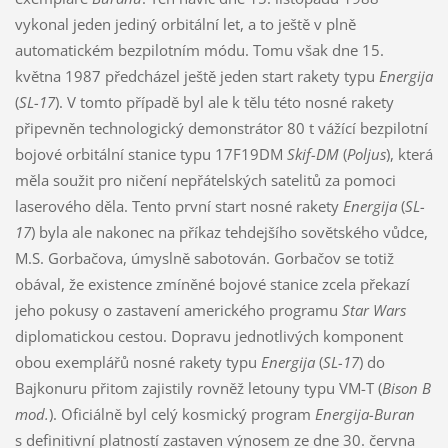
vykonal jeden jediný orbitální let, a to ještě v plně
automatickém bezpilotním módu. Tomu však dne 15.
května 1987 předcházel ještě jeden start rakety typu
Energija
(
SL-17
). V tomto případě byl ale k tělu této nosné rakety
připevněn technologický demonstrátor 80 t vážící bezpilotní
bojové orbitální stanice typu 17F19DM
Skif-DM
(
Poljus
), která
měla soužit pro ničení nepřátelských satelitů za pomoci
laserového děla. Tento první start nosné rakety
Energija
(
SL-
17
) byla ale nakonec na příkaz tehdejšího sovětského vůdce,
M.S. Gorbačova, úmyslně sabotován. Gorbačov se totiž
obával, že existence zmíněné bojové stanice zcela překazí
jeho pokusy o zastavení amerického programu
Star Wars
diplomatickou cestou. Dopravu jednotlivých komponent
obou exemplářů nosné rakety typu
Energija
(
SL-17
) do
Bajkonuru přitom zajistily rovněž letouny typu VM-T (
Bison B
mod.
). Oficiálně byl celý kosmický program
Energija-Buran
s definitivní platností zastaven výnosem ze dne 30. června