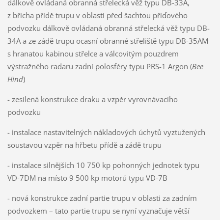
dálkově ovládaná obranná střelecká věž typu DB-33A,
z břicha přídě trupu v oblasti před šachtou příďového
podvozku dálkově ovládaná obranná střelecká věž typu DB-
34A a ze zádě trupu ocasní obranné střeliště typu DB-35AM
s hranatou kabinou střelce a válcovitým pouzdrem
výstražného radaru zadní polosféry typu PRS-1 Argon (
Bee
Hind
)
- zesílená konstrukce draku a vzpěr vyrovnávacího
podvozku
- instalace nastavitelných nákladových úchytů vyztužených
soustavou vzpěr na hřbetu přídě a zádě trupu
- instalace silnějších 10 750 kp pohonných jednotek typu
VD-7DM na místo 9 500 kp motorů typu VD-7B
- nová konstrukce zadní partie trupu v oblasti za zadním
podvozkem – tato partie trupu se nyní vyznačuje větší