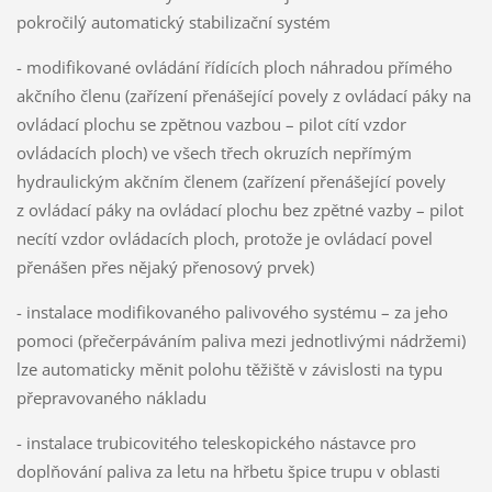
pokročilý automatický stabilizační systém
- modifikované ovládání řídících ploch náhradou přímého
akčního členu (zařízení přenášející povely z ovládací páky na
ovládací plochu se zpětnou vazbou – pilot cítí vzdor
ovládacích ploch) ve všech třech okruzích nepřímým
hydraulickým akčním členem (zařízení přenášející povely
z ovládací páky na ovládací plochu bez zpětné vazby – pilot
necítí vzdor ovládacích ploch, protože je ovládací povel
přenášen přes nějaký přenosový prvek)
- instalace modifikovaného palivového systému – za jeho
pomoci (přečerpáváním paliva mezi jednotlivými nádržemi)
lze automaticky měnit polohu těžiště v závislosti na typu
přepravovaného nákladu
- instalace trubicovitého teleskopického nástavce pro
doplňování paliva za letu na hřbetu špice trupu v oblasti