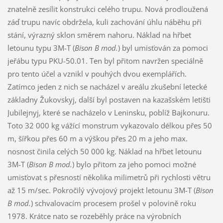
znatelně zesílit konstrukci celého trupu. Nová prodloužená
záď trupu navíc obdržela, kuli zachování úhlu náběhu při
stání, výrazný sklon směrem nahoru. Náklad na hřbet
letounu typu 3M-T (
Bison B mod.
) byl umisťován za pomoci
jeřábu typu PKU-50.01. Ten byl přitom navržen speciálně
pro tento účel a vznikl v pouhých dvou exemplářích.
Zatímco jeden z nich se nacházel v areálu zkušební letecké
základny Žukovskyj, další byl postaven na kazašském letišti
Jubilejnyj, které se nacházelo v Leninsku, poblíž Bajkonuru.
Toto 32 000 kg vážící monstrum vykazovalo délkou přes 50
m, šířkou přes 60 m a výškou přes 20 m a jeho max.
nosnost činila celých 50 000 kg. Náklad na hřbet letounu
3M-T (
Bison B mod.
) bylo přitom za jeho pomoci možné
umisťovat s přesností několika milimetrů při rychlosti větru
až 15 m/sec. Pokročilý vývojový projekt letounu 3M-T (
Bison
B mod.
) schvalovacím procesem prošel v polovině roku
1978. Krátce nato se rozeběhly práce na výrobních