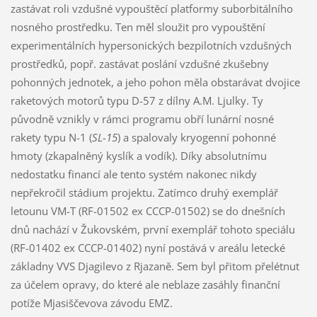
zastávat roli vzdušné vypouštěcí platformy suborbitálního
nosného prostředku. Ten měl sloužit pro vypouštění
experimentálních hypersonických bezpilotních vzdušných
prostředků, popř. zastávat poslání vzdušné zkušebny
pohonných jednotek, a jeho pohon měla obstarávat dvojice
raketových motorů typu D-57 z dílny A.M. Ljulky. Ty
původně vznikly v rámci programu obří lunární nosné
rakety typu N-1 (
SL-15
) a spalovaly kryogenní pohonné
hmoty (zkapalněný kyslík a vodík). Díky absolutnímu
nedostatku financí ale tento systém nakonec nikdy
nepřekročil stádium projektu. Zatímco druhý exemplář
letounu VM-T (RF-01502 ex CCCP-01502) se do dnešních
dnů nachází v Žukovském, první exemplář tohoto speciálu
(RF-01402 ex CCCP-01402) nyní postává v areálu letecké
základny VVS Djagilevo z Rjazaně. Sem byl přitom přelétnut
za účelem opravy, do které ale neblaze zasáhly finanční
potíže Mjasiščevova závodu EMZ.