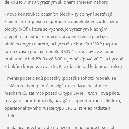
délkou (o 7 m) a výrazným sklonem směrem nahoru
- nová konstrukce ocasních ploch – ty se nyní sestávají
z jedné hornoplošně uspořádané obdélníkové vodorovné
plochy (VOP), která se vyznačuje výrazným kladným
vzepětím, a jedné rozměrné zdvojené svislé plochy s
obdélníkovým tvarem, uchycené ke koncům VOP (naproti
tomu ocasní plochy modelu 3MN-1 se sestávaly z jedné
mohutné lichoběžníkové SOP a jedné šípové VOP, uchycené
k bokům kořenové části SOP, v oblasti nad kabinou střelce)
- menší počet členů posádky (posádka tohoto modelu se
sestává ze dvou pilotů, navigátora a dvou palubních
mechaniků, zatímco posádku typu 3MN-1 tvořili dva piloti,
navigátor-bombometčík, navigátor-operátor radiolokátoru,
operátor aktivního rušiče typu SPS-2, střelec-radista a
střelec)
- instalace nového systému řízení – jeho součástí se stal