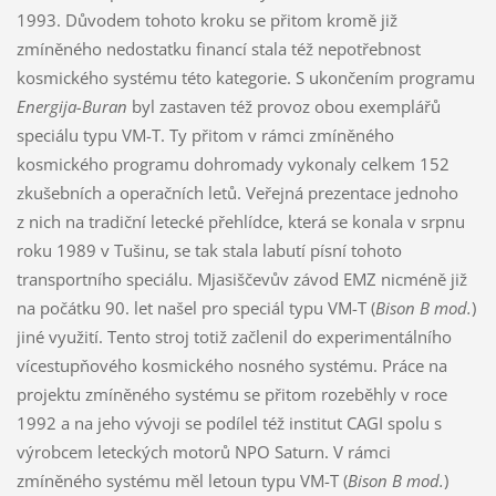
1993. Důvodem tohoto kroku se přitom kromě již
zmíněného nedostatku financí stala též nepotřebnost
kosmického systému této kategorie. S ukončením programu
Energija-Buran
byl zastaven též provoz obou exemplářů
speciálu typu VM-T. Ty přitom v rámci zmíněného
kosmického programu dohromady vykonaly celkem 152
zkušebních a operačních letů. Veřejná prezentace jednoho
z nich na tradiční letecké přehlídce, která se konala v srpnu
roku 1989 v Tušinu, se tak stala labutí písní tohoto
transportního speciálu. Mjasiščevův závod EMZ nicméně již
na počátku 90. let našel pro speciál typu VM-T (
Bison B mod.
)
jiné využití. Tento stroj totiž začlenil do experimentálního
vícestupňového kosmického nosného systému. Práce na
projektu zmíněného systému se přitom rozeběhly v roce
1992 a na jeho vývoji se podílel též institut CAGI spolu s
výrobcem leteckých motorů NPO Saturn. V rámci
zmíněného systému měl letoun typu VM-T (
Bison B mod.
)