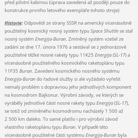
před pilotní kabinou (úprava zavedená až později pouze do
konstrukce prvního letového exempláře tohoto stroje)
Historie
:
Odpovědí ze strany SSSR na americký vícenásobně
použitelný kosmický nosný systém typu
Space Shuttle
se stal
nosný systém
Energija-Buran
. Zmíněný systém vzešel ze
zadání ze dne 17. února 1976 a sestával se z jednorázově
použitelné těžké nosné rakety typu 11K25
Energija
(
SL-17
) a
vícenásobně použitelného kosmického raketoplánu typu
11F35
Buran
. Zavedení kosmického nosného systému
Energija-Buran
do řadové služby si ale vyžádalo vyřešit
nemalý problém s dopravnou jeho jednotlivých komponent
na kosmodrom Bajkonur. Výrobní závody, ve kterých se
vyráběly jednotlivé části nosné rakety typu
Energija
(
SL-17
),
se totiž od zmíněného kosmodromu nacházely 1 500 až
2 500 km daleko. To samé platilo i pro výrobní závod
vlastního raketoplánu typu
Buran
. V případě této
vícenásobně použitelné části systému
Energija-Buran
byla