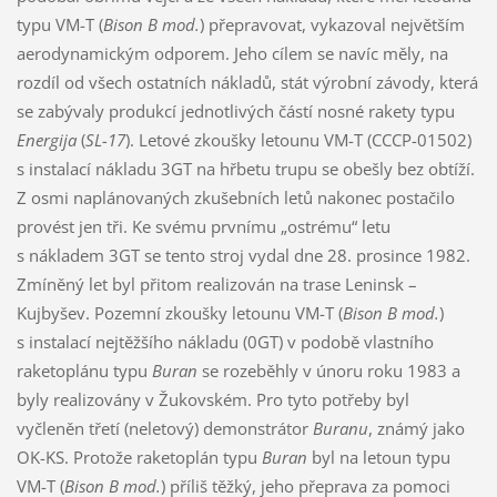
typu VM-T (
Bison B mod.
) přepravovat, vykazoval největším
aerodynamickým odporem. Jeho cílem se navíc měly, na
rozdíl od všech ostatních nákladů, stát výrobní závody, která
se zabývaly produkcí jednotlivých částí nosné rakety typu
Energija
(
SL-17
). Letové zkoušky letounu VM-T (CCCP-01502)
s instalací nákladu 3GT na hřbetu trupu se obešly bez obtíží.
Z osmi naplánovaných zkušebních letů nakonec postačilo
provést jen tři. Ke svému prvnímu „ostrému“ letu
s nákladem 3GT se tento stroj vydal dne 28. prosince 1982.
Zmíněný let byl přitom realizován na trase Leninsk –
Kujbyšev. Pozemní zkoušky letounu VM-T (
Bison B mod.
)
s instalací nejtěžšího nákladu (0GT) v podobě vlastního
raketoplánu typu
Buran
se rozeběhly v únoru roku 1983 a
byly realizovány v Žukovském. Pro tyto potřeby byl
vyčleněn třetí (neletový) demonstrátor
Buranu
, známý jako
OK-KS. Protože raketoplán typu
Buran
byl na letoun typu
VM-T (
Bison B mod.
) příliš těžký, jeho přeprava za pomoci