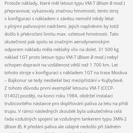
Protože náklady, které měl letoun typu VM-T (
Bison B mod.
)
přepravovat, vykazovaly značnou hmotností, tento stroj
v konfiguraci s nákladem v závěsu nemohl nikdy létat
s plnými palivovými nádržemi. Jejich naplněním by totiž
došlo k překročení limitu max. vzletové hmotnosti. Tato
skutečnost pak spolu se značným aerodynamickým
odporem nákladu měla neblahý vliv na dolet. 31 500 kg
náklad 1GT proto letoun typu VM-T (
Bison B mod.
) nebyl
schopen dopravit na vzdálenost větší než 1 700 km. Let
tohoto stroje v konfiguraci s nákladem 1GT na trase Moskva
– Bajkonur se tedy neobešel bez mezipřistání v Kujbyševě.
Z tohoto důvodu první exemplář letounu VM-T (CCCP-
01402) později, na konci roku 1984, obdržel instalaci
trubicovitého nástavce pro doplňování paliva za letu na přídi
trupu. V rámci následných zkoušek byla uskutečněna celá
řada vzdušných spojení se vzdušným tankerem typu 3MN-2
(
Bison B
). K předání paliva ale údajně nedošlo při žádném