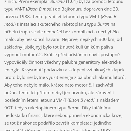
z nich. První exemplář
Buranu
(1.01) byl za pomoci letounu
typu VM-T (
Bison B mod.
) do Bajkonuru dopraven dne 23.
března 1988. Tento první let letounu typu VM-T (
Bison B
mod.
) s instalací skutečného raketoplánu typu
Buran
na
hřbetu trupu se ale neobešel bez komplikací a nechybělo
málo, aby neskončil havárií. Nejprve, nějakých 300 km, od
základny Jubilejnyj bylo totiž nutné kuli únikům paliva
vypnout motor č.2. Krátce před přistáním navíc postupně
vypověděly činnost všechny palubní generátory elektrické
energie. K vysunutí podvozku a sklopení vztlakových klapek
proto bylo nezbytné využít energii z palubních akumulátorů.
Aby toho nebylo málo, krátce nato motor č.1 zachvátil
požár. Tento let přitom nebyl jen prvním, ale zároveň i
posledním letem letounu VM-T (
Bison B mod.
) s nákladem
0GT, tedy s raketoplánem typu
Buran
. Díky fatálnímu
nedostatku financí, které sebou přinesla ekonomická krize,
se totiž nakonec podařilo završit kompletaci jediného
exempláře
Buranu
. Ten navíc dne 15. listopadu 1988