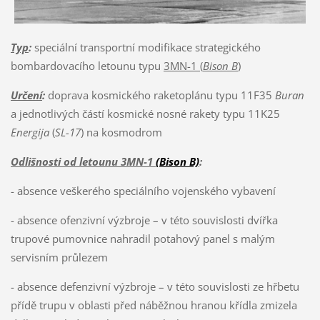
Typ
:
speciální transportní modifikace strategického
bombardovacího letounu typu
3MN-1 (
Bison B
)
Určení
:
doprava kosmického raketoplánu typu 11F35
Buran
a jednotlivých částí kosmické nosné rakety typu 11K25
Energija
(
SL-17
) na kosmodrom
Odlišnosti od letounu 3MN-1
(Bison B)
:
- absence veškerého speciálního vojenského vybavení
- absence ofenzivní výzbroje – v této souvislosti dvířka
trupové pumovnice nahradil potahový panel s malým
servisním průlezem
- absence defenzivní výzbroje – v této souvislosti ze hřbetu
přídě trupu v oblasti před náběžnou hranou křídla zmizela