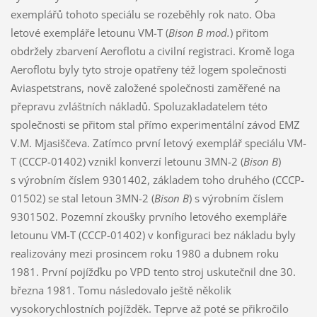
exemplářů tohoto speciálu se rozeběhly rok nato. Oba
letové exempláře letounu VM-T (
Bison B mod.
) přitom
obdržely zbarvení Aeroflotu a civilní registraci. Kromě loga
Aeroflotu byly tyto stroje opatřeny též logem společnosti
Aviaspetstrans, nově založené společnosti zaměřené na
přepravu zvláštních nákladů. Spoluzakladatelem této
společnosti se přitom stal přímo experimentální závod EMZ
V.M. Mjasiščeva. Zatímco první letový exemplář speciálu VM-
T (CCCP-01402) vznikl konverzí letounu 3MN-2 (
Bison B
)
s výrobním číslem 9301402, základem toho druhého (CCCP-
01502) se stal letoun 3MN-2 (
Bison B
) s výrobním číslem
9301502. Pozemní zkoušky prvního letového exempláře
letounu VM-T (CCCP-01402) v konfiguraci bez nákladu byly
realizovány mezi prosincem roku 1980 a dubnem roku
1981. První pojížďku po VPD tento stroj uskutečnil dne 30.
března 1981. Tomu následovalo ještě několik
vysokorychlostních pojížděk. Teprve až poté se přikročilo