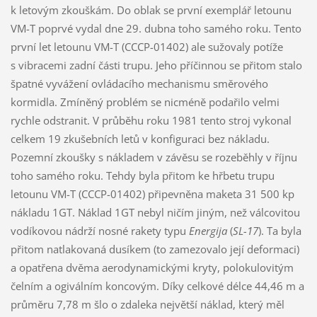
k letovým zkouškám. Do oblak se první exemplář letounu
VM-T poprvé vydal dne 29. dubna toho samého roku. Tento
první let letounu VM-T (CCCP-01402) ale sužovaly potíže
s vibracemi zadní části trupu. Jeho příčinnou se přitom stalo
špatné vyvážení ovládacího mechanismu směrového
kormidla. Zmíněný problém se nicméně podařilo velmi
rychle odstranit. V průběhu roku 1981 tento stroj vykonal
celkem 19 zkušebních letů v konfiguraci bez nákladu.
Pozemní zkoušky s nákladem v závěsu se rozeběhly v říjnu
toho samého roku. Tehdy byla přitom ke hřbetu trupu
letounu VM-T (CCCP-01402) připevněna maketa 31 500 kp
nákladu 1GT. Náklad 1GT nebyl ničím jiným, než válcovitou
vodíkovou nádrží nosné rakety typu
Energija
(
SL-17
). Ta byla
přitom natlakovaná dusíkem (to zamezovalo její deformaci)
a opatřena dvěma aerodynamickými kryty, polokulovitým
čelním a ogiválním koncovým. Díky celkové délce 44,46 m a
průměru 7,78 m šlo o zdaleka největší náklad, který měl