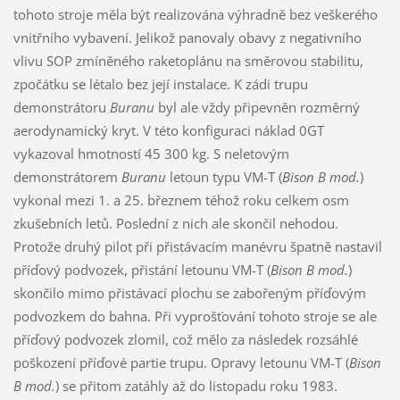
tohoto stroje měla být realizována výhradně bez veškerého
vnitřního vybavení. Jelikož panovaly obavy z negativního
vlivu SOP zmíněného raketoplánu na směrovou stabilitu,
zpočátku se létalo bez její instalace. K zádi trupu
demonstrátoru
Buranu
byl ale vždy připevněn rozměrný
aerodynamický kryt. V této konfiguraci náklad 0GT
vykazoval hmotností 45 300 kg. S neletovým
demonstrátorem
Buranu
letoun typu VM-T (
Bison B mod.
)
vykonal mezi 1. a 25. březnem téhož roku celkem osm
zkušebních letů. Poslední z nich ale skončil nehodou.
Protože druhý pilot při přistávacím manévru špatně nastavil
příďový podvozek, přistání letounu VM-T (
Bison B mod.
)
skončilo mimo přistávací plochu se zabořeným příďovým
podvozkem do bahna. Při vyprošťování tohoto stroje se ale
příďový podvozek zlomil, což mělo za následek rozsáhlé
poškození příďové partie trupu. Opravy letounu VM-T (
Bison
B mod.
) se přitom zatáhly až do listopadu roku 1983.