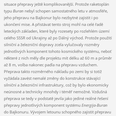
situace přepravy ještě komplikovanější. Protože raketoplán
typu
Buran
nebyl schopen samostatného letu v atmosféře,
jeho přepravu na Bajkonur bylo nezbytné zajistit i po
ukončení mise. A přistávat tento stroj mohl na celé řadě
leteckých základen, které byly rozesety po rozlehlém území
celého SSSR od Ukrajiny až po Dálný východ. Protože použití
silniční a železniční dopravy zcela vylučovaly rozměry
jednotlivých komponent tohoto kosmického systému, neboť
některé z nich měly dle projektu mít délku až 60 m a průměr
až 8 m, volba nakonec padla na přepravu vzduchem.
Přeprava takto rozměrného nákladu po zemi by si totiž
vyžádala zavést nemalé změny do konstrukce stávající
silniční a železniční infrastruktury, což by bylo ekonomicky
neúnosné a technicky mnohdy i téměř nemožné. Vzdušná
přeprava se tedy v podstatě jevila jako jediné reálné řešení
přepravy jednotlivých komponent systému
Energija-Buran
do Bajkonuru. Vývojem letounu schopného zajistit přepravu