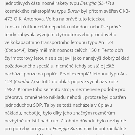
jednotlivých částí nosné rakety typu
Energija
(
SL-17
) a
kosmického raketoplánu typu
Buran
byl přitom svěřen OKB-
473 O.K. Antonova. Volba na právě tuto leteckou
konstrukční kancelář nepadala náhodou, neboť se právě
tehdy zabývala vývojem čtyřmotorového proudového
velkokapacitního transportního letounu typu An-124
(
Condor A
), který měl mít nosnost celých 150 t. Tento obří
čtyřmotorový letoun se sice jevil jako nanejvýš dobrý základ
požadovaného speciálu, nicméně tehdy se stále ještě
nacházel pouze na papíře. První exemplář letounu typu An-
124 (
Condor A
) se totiž do oblak poprvé vydal až v roce
1982. Kromě toho se tento stroj v nezměněné podobě pro
přepravu zmíněného nákladu nehodil, protože byl opatřen
jednoduchou SOP. Ta by se totiž nacházela v úplavu
nákladu, neboť jej bylo díky jeho značným rozměrům
nezbytné umístit nad trup. Z tohoto důvodu bylo nezbytné
pro potřeby programu
Energija-Buran
navrhnout radikálně