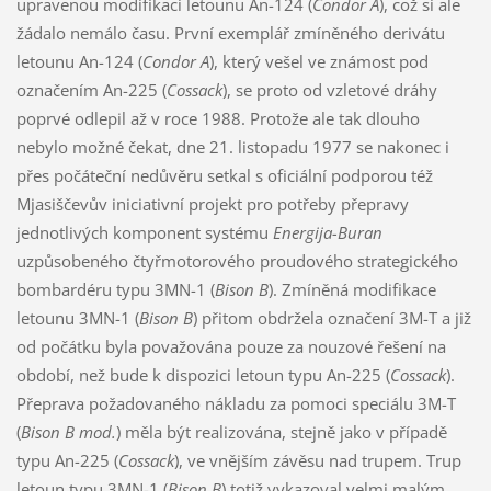
upravenou modifikaci letounu An-124 (
Condor A
), což si ale
žádalo nemálo času. První exemplář zmíněného derivátu
letounu An-124 (
Condor A
), který vešel ve známost pod
označením An-225 (
Cossack
), se proto od vzletové dráhy
poprvé odlepil až v roce 1988. Protože ale tak dlouho
nebylo možné čekat, dne 21. listopadu 1977 se nakonec i
přes počáteční nedůvěru setkal s oficiální podporou též
Mjasiščevův iniciativní projekt pro potřeby přepravy
jednotlivých komponent systému
Energija-Buran
uzpůsobeného čtyřmotorového proudového strategického
bombardéru typu 3MN-1 (
Bison B
). Zmíněná modifikace
letounu 3MN-1 (
Bison B
) přitom obdržela označení 3M-T a již
od počátku byla považována pouze za nouzové řešení na
období, než bude k dispozici letoun typu An-225 (
Cossack
).
Přeprava požadovaného nákladu za pomoci speciálu 3M-T
(
Bison B mod.
) měla být realizována, stejně jako v případě
typu An-225 (
Cossack
), ve vnějším závěsu nad trupem. Trup
letoun typu 3MN-1 (
Bison B
) totiž vykazoval velmi malým