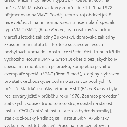
počest V.M. Mjasiščeva, který zemřel dne 14. října 1978,
přejmenován na VM-T. Později tento stroj obdržel ještě
název
Atlant
. Finální montáž všech tří exemplářů speciálu
typu VM-T (3M-T) (
Bison B mod.
) byla realizována přímo
v areálu letecké základny Žukovskyj, domovské základny
zkušebního institutu LII. Protože se zavedení všech
nezbytných úprav do konstrukce střední části trupu a křídla
výchozího letounu 3MN-2 (
Bison B
) obešlo bez jakýchkoliv
speciálních montážních přípravků, kompletaci prvního
exempláře speciálu VM-T (
Bison B mod.
), který byl vyhrazen
pro statické zkoušky, se podařilo završit za pouhých 18
měsíců. Statické zkoušky letounu VM-T (
Bison B mod.
) byly
realizovány ještě v průběhu roku 1978. Zatímco provedení
statických zkoušek trupu tohoto stroje dostal na starost
institut CAGI (Centrální institut aero- a hydrodynamiky),
statické zkoušky křídla zajistil institut SibNIIA (Sibiřský
výzkumný institut letectví). Práce na montáži letových