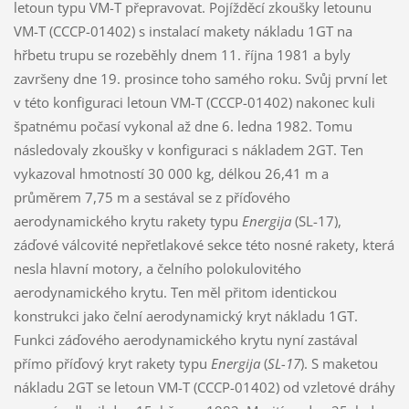
letoun typu VM-T přepravovat. Pojížděcí zkoušky letounu
VM-T (CCCP-01402) s instalací makety nákladu 1GT na
hřbetu trupu se rozeběhly dnem 11. října 1981 a byly
završeny dne 19. prosince toho samého roku. Svůj první let
v této konfiguraci letoun VM-T (CCCP-01402) nakonec kuli
špatnému počasí vykonal až dne 6. ledna 1982. Tomu
následovaly zkoušky v konfiguraci s nákladem 2GT. Ten
vykazoval hmotností 30 000 kg, délkou 26,41 m a
průměrem 7,75 m a sestával se z příďového
aerodynamického krytu rakety typu
Energija
(SL-17),
záďové válcovité nepřetlakové sekce této nosné rakety, která
nesla hlavní motory, a čelního polokulovitého
aerodynamického krytu. Ten měl přitom identickou
konstrukci jako čelní aerodynamický kryt nákladu 1GT.
Funkci záďového aerodynamického krytu nyní zastával
přímo příďový kryt rakety typu
Energija
(
SL-17
). S maketou
nákladu 2GT se letoun VM-T (CCCP-01402) od vzletové dráhy