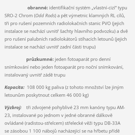
obranné:
identifikační systém „vlastní-cizí“ typu
SRO-2 Chrom (
Odd Rods
) a pět výmetnic klamných RL cílů,
tři pro rušení pozemních radiolokačních stanic PVO (jejich
instalace se nachází uvnitř šachty hlavního podvozku) a dvě
pro rušení palubních radiolokátorů stíhacích letounů (jejich
instalace se nachází uvnitř zadní části trupu)
průzkumné:
jeden fotoaparát pro denní
snímkování nebo jeden fotoaparát pro noční snímkování,
instalovaný uvnitř zádě trupu
Kapacita:
108 000 kg paliva (z tohoto množství lze jiným
letounům poskytnout celkem 46 000 kg)
Výzbroj:
tři zdvojené pohyblivé 23 mm kanóny typu AM-
23, instalované po jednom v jedné obranné dálkově
ovládané (radistou-střelcem) střelecké věži typu DB-33A
se zásobou 1 100 nábojů nacházející se na hřbetu přídě