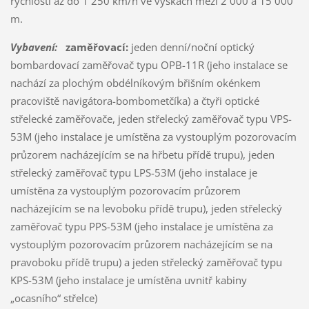
rychlostí až do 1 250 km/h ve výškách mezi 2 000 a 15 000
m.
Vybavení:
zaměřovací:
jeden denní/noční optický
bombardovací zaměřovač typu OPB-11R (jeho instalace se
nachází za plochým obdélníkovým břišním okénkem
pracoviště navigátora-bombometčíka) a čtyři optické
střelecké zaměřovače, jeden střelecký zaměřovač typu VPS-
53M (jeho instalace je umístěna za vystouplým pozorovacím
průzorem nacházejícím se na hřbetu přídě trupu), jeden
střelecký zaměřovač typu LPS-53M (jeho instalace je
umístěna za vystouplým pozorovacím průzorem
nacházejícím se na levoboku přídě trupu), jeden střelecký
zaměřovač typu PPS-53M (jeho instalace je umístěna za
vystouplým pozorovacím průzorem nacházejícím se na
pravoboku přídě trupu) a jeden střelecký zaměřovač typu
KPS-53M (jeho instalace je umístěna uvnitř kabiny
„ocasního“ střelce)