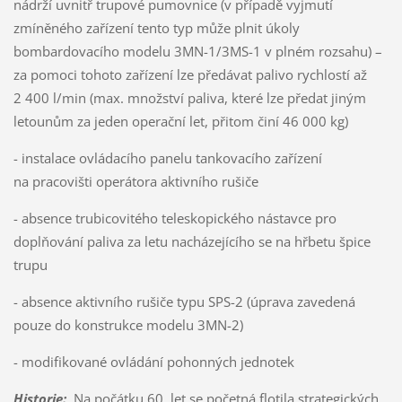
nádrží uvnitř trupové pumovnice (v případě vyjmutí
zmíněného zařízení tento typ může plnit úkoly
bombardovacího modelu 3MN-1/3MS-1 v plném rozsahu) –
za pomoci tohoto zařízení lze předávat palivo rychlostí až
2 400 l/min (max. množství paliva, které lze předat jiným
letounům za jeden operační let, přitom činí 46 000 kg)
- instalace ovládacího panelu tankovacího zařízení
na pracovišti operátora aktivního rušiče
- absence trubicovitého teleskopického nástavce pro
doplňování paliva za letu nacházejícího se na hřbetu špice
trupu
- absence aktivního rušiče typu SPS-2 (úprava zavedená
pouze do konstrukce modelu 3MN-2)
- modifikované ovládání pohonných jednotek
Historie
:
Na počátku 60. let se početná flotila strategických