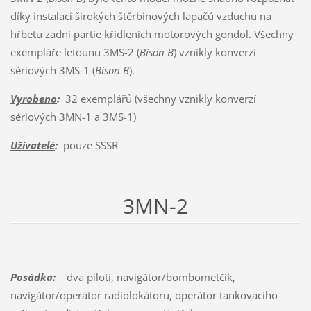
díky instalaci širokých štěrbinových lapačů vzduchu na
hřbetu zadní partie křídleních motorových gondol. Všechny
exempláře letounu 3MS-2 (
Bison B
) vznikly konverzí
sériových 3MS-1 (
Bison B
).
Vyrobeno
:
32 exemplářů (všechny vznikly konverzí
sériových 3MN-1 a 3MS-1)
Uživatelé
:
pouze SSSR
3MN-2
Posádka:
dva piloti, navigátor/bombometčík,
navigátor/operátor radiolokátoru, operátor tankovacího