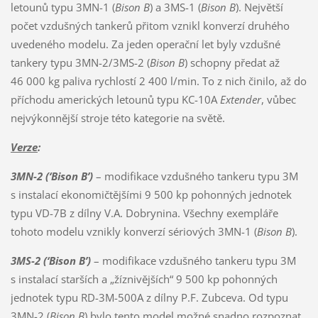
letounů typu 3MN-1 (
Bison B
) a 3MS-1 (
Bison B
). Největší
počet vzdušných tankerů přitom vznikl konverzí druhého
uvedeného modelu. Za jeden operační let byly vzdušné
tankery typu 3MN-2/3MS-2 (
Bison B
) schopny předat až
46 000 kg paliva rychlostí 2 400 l/min. To z nich činilo, až do
příchodu amerických letounů typu KC-10A
Extender
, vůbec
nejvýkonnější stroje této kategorie na světě.
Verze
:
3MN-2 (‘Bison B’)
– modifikace vzdušného tankeru typu 3M
s instalací ekonomičtějšími 9 500 kp pohonných jednotek
typu VD-7B z dílny V.A. Dobrynina. Všechny exempláře
tohoto modelu vznikly konverzí sériových 3MN-1 (
Bison B
).
3MS-2 (‘Bison B’)
– modifikace vzdušného tankeru typu 3M
s instalací starších a „žíznivějších“ 9 500 kp pohonných
jednotek typu RD-3M-500A z dílny P.F. Zubceva. Od typu
3MN-2 (
Bison B
) bylo tento model možné snadno rozpoznat