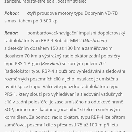
zařízení, radista-střelec a „ocasní“ střelec
Pohon:
čtyři proudové motory typu Dobrynin VD-7B
s max. tahem po 9 500 kp
Radar:
bombardovací-navigační impulsní dopplerovský
radiolokátor typu RBP-4 Rubidij-MM-2 (
Mushroom
)
s detekčním dosahem 150 až 180 km a zaměřovacím
dosahem 70 km a výstražný radiolokátor zadní polosféry
typu PRS-1 Argon (
Bee Hind
) se zorným polem 70°.
Radiolokátor typu RBP-4 slouží pro vyhledávání a sledování
rozměrných pozemních cílů a jeho instalace je umístěna
uvnitř špice trupu. Válcovité pouzdro radiolokátoru typu
PRS-1, který slouží pro vyhledávání a sledování vzdušných
cílů v zadní polosféře, je zase umístěno na odtokové hraně
SOP, přímo mezi kabinou „ocasního“ střelce a směrovým
kormidlem. Za pomoci radiolokátoru typu RBP-4 lze přitom
zaměřovat pozemní cíle s přesností 75 až 100 m při letu