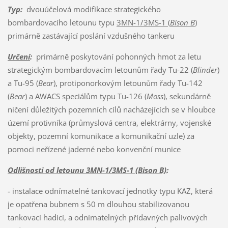
Typ
:
dvouúčelová modifikace strategického
bombardovacího letounu typu
3MN-1/3MS-1 (
Bison B
)
primárně zastávající poslání vzdušného tankeru
Určení
:
primárně poskytování pohonných hmot za letu
strategickým bombardovacím letounům řady Tu-22 (
Blinder
)
a Tu-95 (
Bear
), protiponorkovým letounům řady Tu-142
(
Bear
) a AWACS speciálům typu Tu-126 (
Moss
), sekundárně
ničení důležitých pozemních cílů nacházejících se v hloubce
území protivníka (průmyslová centra, elektrárny, vojenské
objekty, pozemní komunikace a komunikační uzle) za
pomoci neřízené jaderné nebo konvenční munice
Odlišnosti od letounu 3MN-1/3MS-1 (Bison B)
:
- instalace odnímatelné tankovací jednotky typu KAZ, která
je opatřena bubnem s 50 m dlouhou stabilizovanou
tankovací hadicí, a odnímatelných přídavných palivových