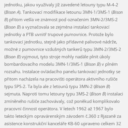
jednotku, jakou využívaly již zavedené letouny typu M-4-2
(
Bison A
). Tankovací modifikace letounu 3MN-1/3MS-1 (
Bison
B
) přitom vešla ve známost pod označením 3MN-2/3MS-2
(
Bison B
) a vyznačovala se zejména instalací tankovací
jednotky a PTB uvnitř trupové pumovnice. Protože bylo
tankovací jednotku, stejně jako přídavné palivové nádrže,
možné z pumovnice vzdušných tankerů typu 3MN-2/3MS-2
(
Bison B
) vyjmout, tyto stroje mohly nadále plnit úkoly
bombardovacího modelu 3MN-1/3MS-1 (
Bison B
) v plném
rozsahu. Instalace ovládacího panelu tankovací jednotky se
přitom nacházela na pracovišti operátora aktivního rušiče
typu SPS-2. Ta byla ale z letounů typu 3MN-2 (
Bison B
)
sejmuta. Naproti tomu letouny typu 3MS-2 (
Bison B
) instalaci
zmíněného rušiče zachovávaly, což poněkud komplikovalo
pracovní činnost operátora. V letech 1962 až 1967 bylo
takto leteckým opravárenským závodem č.360 z Rjazaně za
asistence konstrukční kanceláře KB-60 upraveno celkem 32