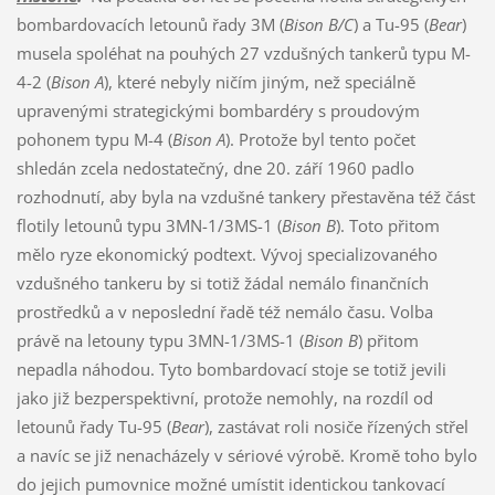
bombardovacích letounů řady 3M (
Bison B/C
) a Tu-95 (
Bear
)
musela spoléhat na pouhých 27 vzdušných tankerů typu M-
4-2 (
Bison A
), které nebyly ničím jiným, než speciálně
upravenými strategickými bombardéry s proudovým
pohonem typu M-4 (
Bison A
). Protože byl tento počet
shledán zcela nedostatečný, dne 20. září 1960 padlo
rozhodnutí, aby byla na vzdušné tankery přestavěna též část
flotily letounů typu 3MN-1/3MS-1 (
Bison B
). Toto přitom
mělo ryze ekonomický podtext. Vývoj specializovaného
vzdušného tankeru by si totiž žádal nemálo finančních
prostředků a v neposlední řadě též nemálo času. Volba
právě na letouny typu 3MN-1/3MS-1 (
Bison B
) přitom
nepadla náhodou. Tyto bombardovací stoje se totiž jevili
jako již bezperspektivní, protože nemohly, na rozdíl od
letounů řady Tu-95 (
Bear
), zastávat roli nosiče řízených střel
a navíc se již nenacházely v sériové výrobě. Kromě toho bylo
do jejich pumovnice možné umístit identickou tankovací