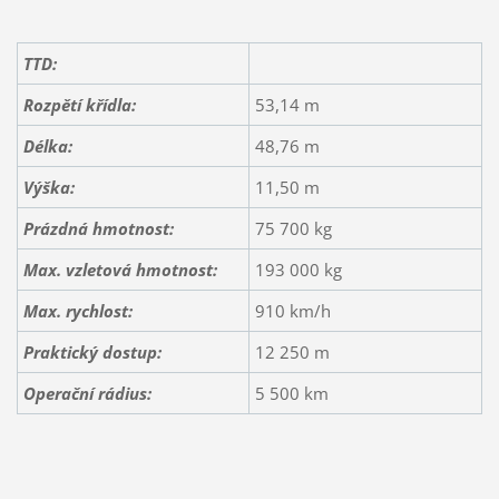
TTD:
Rozpětí křídla:
53,14 m
Délka:
48,76 m
Výška:
11,50 m
Prázdná hmotnost:
75 700 kg
Max. vzletová hmotnost:
193 000 kg
Max. rychlost:
910 km/h
Praktický dostup:
12 250 m
Operační rádius:
5 500 km