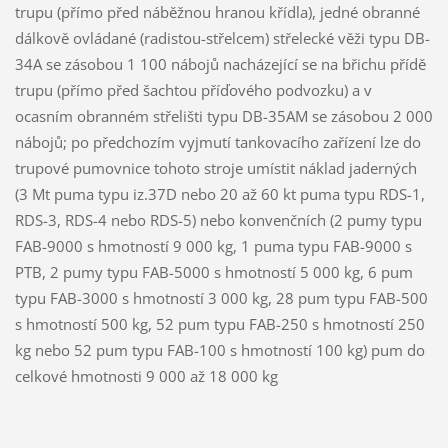
trupu (přímo před náběžnou hranou křídla), jedné obranné
dálkově ovládané (radistou-střelcem) střelecké věži typu DB-
34A se zásobou 1 100 nábojů nacházející se na břichu přídě
trupu (přímo před šachtou příďového podvozku) a v
ocasním obranném střelišti typu DB-35AM se zásobou 2 000
nábojů; po předchozím vyjmutí tankovacího zařízení lze do
trupové pumovnice tohoto stroje umístit náklad jaderných
(3 Mt puma typu iz.37D nebo 20 až 60 kt puma typu RDS-1,
RDS-3, RDS-4 nebo RDS-5) nebo konvenčních (2 pumy typu
FAB-9000 s hmotností 9 000 kg, 1 puma typu FAB-9000 s
PTB, 2 pumy typu FAB-5000 s hmotností 5 000 kg, 6 pum
typu FAB-3000 s hmotností 3 000 kg, 28 pum typu FAB-500
s hmotností 500 kg, 52 pum typu FAB-250 s hmotností 250
kg nebo 52 pum typu FAB-100 s hmotností 100 kg) pum do
celkové hmotnosti 9 000 až 18 000 kg