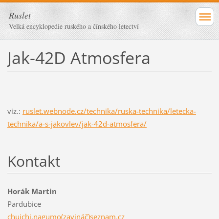
Ruslet
Velká encyklopedie ruského a čínského letectví
Jak-42D Atmosfera
viz.:
ruslet.webnode.cz/technika/ruska-technika/letecka-
technika/a-s-jakovlev/jak-42d-atmosfera/
Kontakt
Horák Martin
Pardubice
chuichi.nagumo(zavináč)seznam.cz