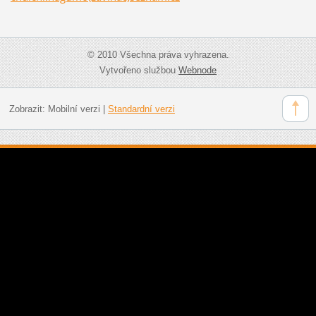
© 2010 Všechna práva vyhrazena.
Vytvořeno službou
Webnode
Zobrazit:
Mobilní verzi
|
Standardní verzi