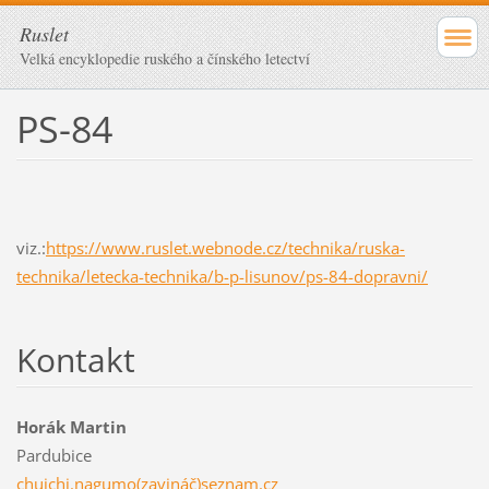
Ruslet
Velká encyklopedie ruského a čínského letectví
PS-84
viz.:
https://www.ruslet.webnode.cz/technika/ruska-
technika/letecka-technika/b-p-lisunov/ps-84-dopravni/
Kontakt
Horák Martin
Pardubice
chuichi.nagumo(zavináč)seznam.cz