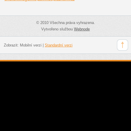
© 2010 Všechna práva vyhrazena.
Vytvořeno službou
Webnode
Zobrazit:
Mobilní verzi
|
Standardní verzi