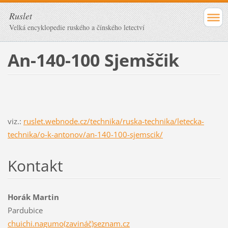
Ruslet
Velká encyklopedie ruského a čínského letectví
An-140-100 Sjemščik
viz.:
ruslet.webnode.cz/technika/ruska-technika/letecka-
technika/o-k-antonov/an-140-100-sjemscik/
Kontakt
Horák Martin
Pardubice
chuichi.nagumo(zavináč)seznam.cz