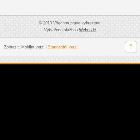
© 2010 Všechna práva vyhrazena.
Vytvořeno službou
Webnode
Zobrazit:
Mobilní verzi
|
Standardní verzi