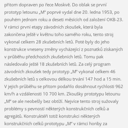
přitom dopraven po řece Moskvě. Do oblak se první
prototyp letounu „M“ poprvé vydal dne 20. ledna 1953, po
pouhém jednom roku a deseti měsících od založení OKB-23.
V rámci první etapy závodních zkoušek, která byla
zakončena ještě v květnu toho samého roku, tento stroj
vykonal celkem 28 zkušebních letů. Poté byly do jeho
konstrukce vneseny změny vycházející z poznatků získaných
v průběhu předchozích zkušebních letů. Tomu pak
následovalo ještě 18 zkušebních letů. Za celý program
závodních zkoušek tedy prototyp „M“ vykonal celkem 46
zkušebních letů s celkovou délkou trvání 147 hod a 15 min.
V jejich průběhu se přitom podařilo dosáhnout rychlosti 962
km/h a vzdálenosti 10 700 km. Zkoušky prototypu letounu
„M“ se ale neobešly bez obtíží. Nejvíce tento stroj sužovaly
problémy s pevností některých konstrukčních celků a
agregátů. Konstruktéři totiž konstrukci některých
konstrukčních celků prototypu „M“ v rámci honby za