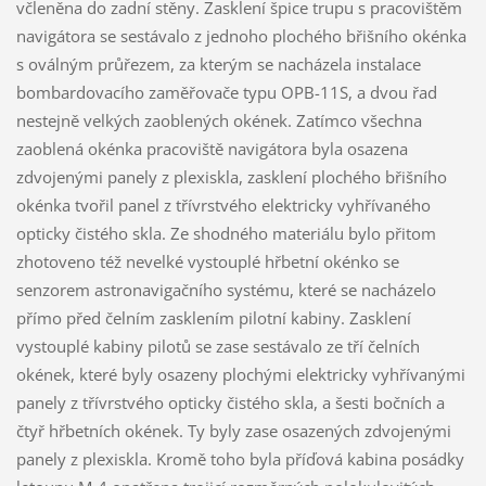
včleněna do zadní stěny. Zasklení špice trupu s pracovištěm
navigátora se sestávalo z jednoho plochého břišního okénka
s oválným průřezem, za kterým se nacházela instalace
bombardovacího zaměřovače typu OPB-11S, a dvou řad
nestejně velkých zaoblených okének. Zatímco všechna
zaoblená okénka pracoviště navigátora byla osazena
zdvojenými panely z plexiskla, zasklení plochého břišního
okénka tvořil panel z třívrstvého elektricky vyhřívaného
opticky čistého skla. Ze shodného materiálu bylo přitom
zhotoveno též nevelké vystouplé hřbetní okénko se
senzorem astronavigačního systému, které se nacházelo
přímo před čelním zasklením pilotní kabiny. Zasklení
vystouplé kabiny pilotů se zase sestávalo ze tří čelních
okének, které byly osazeny plochými elektricky vyhřívanými
panely z třívrstvého opticky čistého skla, a šesti bočních a
čtyř hřbetních okének. Ty byly zase osazených zdvojenými
panely z plexiskla. Kromě toho byla příďová kabina posádky