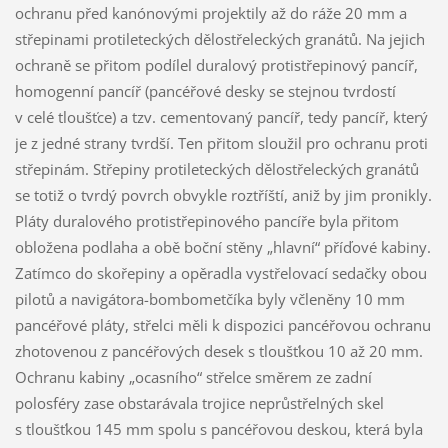
ochranu před kanónovými projektily až do ráže 20 mm a
střepinami protileteckých dělostřeleckých granátů. Na jejich
ochraně se přitom podílel duralový protistřepinový pancíř,
homogenní pancíř (pancéřové desky se stejnou tvrdostí
v celé tloušťce) a tzv. cementovaný pancíř, tedy pancíř, který
je z jedné strany tvrdší. Ten přitom sloužil pro ochranu proti
střepinám. Střepiny protileteckých dělostřeleckých granátů
se totiž o tvrdý povrch obvykle roztříští, aniž by jim pronikly.
Pláty duralového protistřepinového pancíře byla přitom
obložena podlaha a obě boční stěny „hlavní“ příďové kabiny.
Zatímco do skořepiny a opěradla vystřelovací sedačky obou
pilotů a navigátora-bombometčíka byly včleněny 10 mm
pancéřové pláty, střelci měli k dispozici pancéřovou ochranu
zhotovenou z pancéřových desek s tloušťkou 10 až 20 mm.
Ochranu kabiny „ocasního“ střelce směrem ze zadní
polosféry zase obstarávala trojice neprůstřelných skel
s tloušťkou 145 mm spolu s pancéřovou deskou, která byla