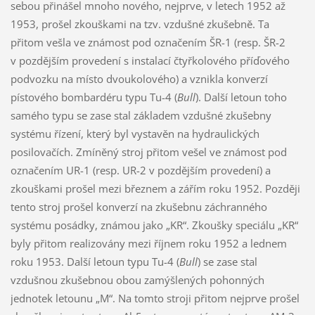
sebou přinášel mnoho nového, nejprve, v letech 1952 až
1953, prošel zkouškami na tzv. vzdušné zkušebně. Ta
přitom vešla ve známost pod označením ŠR-1 (resp. ŠR-2
v pozdějším provedení s instalací čtyřkolového příďového
podvozku na místo dvoukolového) a vznikla konverzí
pístového bombardéru typu Tu-4 (
Bull
). Další letoun toho
samého typu se zase stal základem vzdušné zkušebny
systému řízení, který byl vystavěn na hydraulických
posilovačích. Zmíněný stroj přitom vešel ve známost pod
označením UR-1 (resp. UR-2 v pozdějším provedení) a
zkouškami prošel mezi březnem a zářím roku 1952. Později
tento stroj prošel konverzí na zkušebnu záchranného
systému posádky, známou jako „KR“. Zkoušky speciálu „KR“
byly přitom realizovány mezi říjnem roku 1952 a lednem
roku 1953. Další letoun typu Tu-4 (
Bull
) se zase stal
vzdušnou zkušebnou obou zamýšlených pohonných
jednotek letounu „M“. Na tomto stroji přitom nejprve prošel