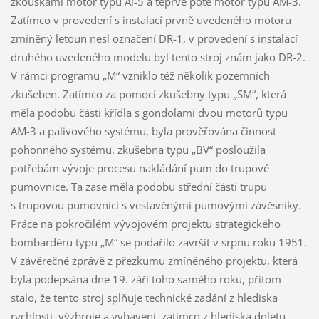
zkouškami motor typu Al-5 a teprve poté motor typu AM-3.
Zatímco v provedení s instalací prvně uvedeného motoru
zmíněný letoun nesl označení DR-1, v provedení s instalací
druhého uvedeného modelu byl tento stroj znám jako DR-2.
V rámci programu „M“ vzniklo též několik pozemních
zkušeben. Zatímco za pomoci zkušebny typu „SM“, která
měla podobu části křídla s gondolami dvou motorů typu
AM-3 a palivového systému, byla prověřována činnost
pohonného systému, zkušebna typu „BV“ posloužila
potřebám vývoje procesu nakládání pum do trupové
pumovnice. Ta zase měla podobu střední části trupu
s trupovou pumovnicí s vestavěnými pumovými závěsníky.
Práce na pokročilém vývojovém projektu strategického
bombardéru typu „M“ se podařilo završit v srpnu roku 1951.
V závěrečné zprávě z přezkumu zmíněného projektu, která
byla podepsána dne 19. září toho samého roku, přitom
stalo, že tento stroj splňuje technické zadání z hlediska
rychlosti, výzbroje a vybavení, zatímco z hlediska doletu,