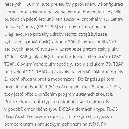
necelých 1 500 m, tyto přelety byly prováděny v konfiguraci
s omezenou zásobou paliva na jedinou hodinu letu. Výcvik
budoucích pilotů letounů M-4 (
Bison A
) probíhal v 43. Centru
bojové přípravy (CBP i PLS) s domovskou základnou
Djagilevo. Pro potřeby údržby těchto strojů byl zase
vyhrazen opravárenský závod č.360. Provozovateli všech
sériových letounů typu M-4 (
Bison A
) se přitom staly pluky
1096. TBAP (pluk těžkých bombardovacích letounů) a 1230.
TBAP. Oba zmíněné pluky spadaly, spolu s plukem 79. TBAP,
pod velení 201. TBAD a bázovaly na letecké základně Engels-
2, která předtím prošla modernizací. Do Engelsu přitom
první letoun typu M-4 (
Bison A
) dorazil dne 28. února 1955,
tedy ještě před ukončením programu státních zkoušek.
Protože tímto tento typ předstihl oba své konkurenty
v podobě amerického typu B-52A a domácího typu Tu-95
(
Bear A
), stal se prvním operačním těžkým strategickým
bombardérem s proudovým pohonem na světě. Po