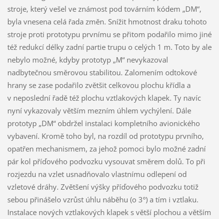
stroje, který vešel ve známost pod továrním kódem „DM“,
byla vnesena celá řada změn. Snížit hmotnost draku tohoto
stroje proti prototypu prvnímu se přitom podařilo mimo jiné
též redukcí délky zadní partie trupu o celých 1 m. Toto by ale
nebylo možné, kdyby prototyp „M“ nevykazoval
nadbytečnou směrovou stabilitou. Zalomením odtokové
hrany se zase podařilo zvětšit celkovou plochu křídla a
v neposlední řadě též plochu vztlakových klapek. Ty navíc
nyní vykazovaly větším mezním úhlem vychýlení. Dále
prototyp „DM“ obdržel instalaci kompletního avionického
vybavení. Kromě toho byl, na rozdíl od prototypu prvního,
opatřen mechanismem, za jehož pomoci bylo možné zadní
pár kol příďového podvozku vysouvat směrem dolů. To při
rozjezdu na vzlet usnadňovalo vlastnímu odlepení od
vzletové dráhy. Zvětšení výšky příďového podvozku totiž
sebou přinášelo vzrůst úhlu náběhu (o 3°) a tím i vztlaku.
Instalace nových vztlakových klapek s větší plochou a větším