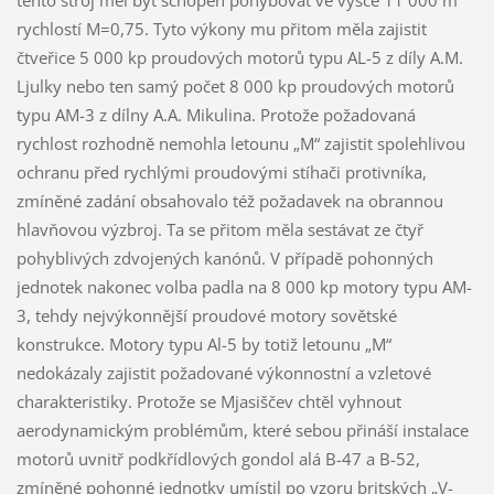
tento stroj měl být schopen pohybovat ve výšce 11 000 m
rychlostí M=0,75. Tyto výkony mu přitom měla zajistit
čtveřice 5 000 kp proudových motorů typu AL-5 z díly A.M.
Ljulky nebo ten samý počet 8 000 kp proudových motorů
typu AM-3 z dílny A.A. Mikulina. Protože požadovaná
rychlost rozhodně nemohla letounu „M“ zajistit spolehlivou
ochranu před rychlými proudovými stíhači protivníka,
zmíněné zadání obsahovalo též požadavek na obrannou
hlavňovou výzbroj. Ta se přitom měla sestávat ze čtyř
pohyblivých zdvojených kanónů. V případě pohonných
jednotek nakonec volba padla na 8 000 kp motory typu AM-
3, tehdy nejvýkonnější proudové motory sovětské
konstrukce. Motory typu Al-5 by totiž letounu „M“
nedokázaly zajistit požadované výkonnostní a vzletové
charakteristiky. Protože se Mjasiščev chtěl vyhnout
aerodynamickým problémům, které sebou přináší instalace
motorů uvnitř podkřídlových gondol alá B-47 a B-52,
zmíněné pohonné jednotky umístil po vzoru britských „V-