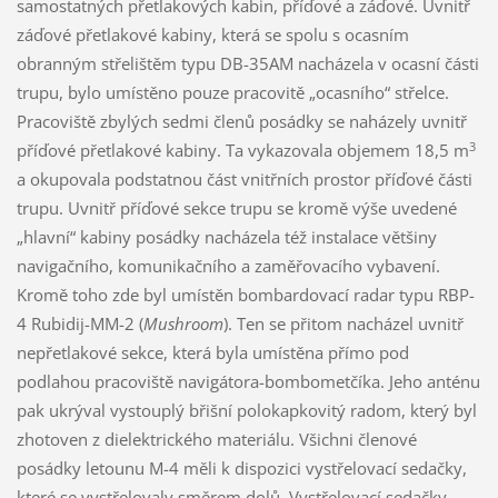
samostatných přetlakových kabin, příďové a záďové. Uvnitř
záďové přetlakové kabiny, která se spolu s ocasním
obranným střelištěm typu DB-35AM nacházela v ocasní části
trupu, bylo umístěno pouze pracovitě „ocasního“ střelce.
Pracoviště zbylých sedmi členů posádky se naházely uvnitř
3
příďové přetlakové kabiny. Ta vykazovala objemem 18,5 m
a okupovala podstatnou část vnitřních prostor příďové části
trupu. Uvnitř příďové sekce trupu se kromě výše uvedené
„hlavní“ kabiny posádky nacházela též instalace většiny
navigačního, komunikačního a zaměřovacího vybavení.
Kromě toho zde byl umístěn bombardovací radar typu RBP-
4 Rubidij-MM-2 (
Mushroom
). Ten se přitom nacházel uvnitř
nepřetlakové sekce, která byla umístěna přímo pod
podlahou pracoviště navigátora-bombometčíka. Jeho anténu
pak ukrýval vystouplý břišní polokapkovitý radom, který byl
zhotoven z dielektrického materiálu. Všichni členové
posádky letounu M-4 měli k dispozici vystřelovací sedačky,
které se vystřelovaly směrem dolů. Vystřelovací sedačky