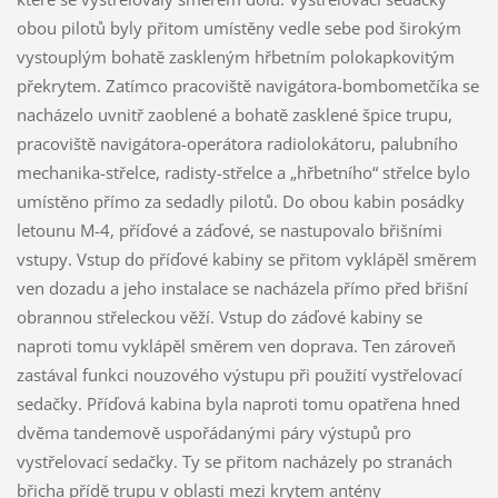
obou pilotů byly přitom umístěny vedle sebe pod širokým
vystouplým bohatě zaskleným hřbetním polokapkovitým
překrytem. Zatímco pracoviště navigátora-bombometčíka se
nacházelo uvnitř zaoblené a bohatě zasklené špice trupu,
pracoviště navigátora-operátora radiolokátoru, palubního
mechanika-střelce, radisty-střelce a „hřbetního“ střelce bylo
umístěno přímo za sedadly pilotů. Do obou kabin posádky
letounu M-4, příďové a záďové, se nastupovalo břišními
vstupy. Vstup do příďové kabiny se přitom vyklápěl směrem
ven dozadu a jeho instalace se nacházela přímo před břišní
obrannou střeleckou věží. Vstup do záďové kabiny se
naproti tomu vyklápěl směrem ven doprava. Ten zároveň
zastával funkci nouzového výstupu při použití vystřelovací
sedačky. Příďová kabina byla naproti tomu opatřena hned
dvěma tandemově uspořádanými páry výstupů pro
vystřelovací sedačky. Ty se přitom nacházely po stranách
břicha přídě trupu v oblasti mezi krytem antény