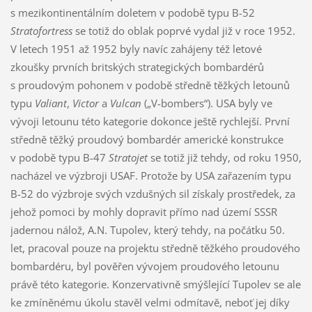
s mezikontinentálním doletem v podobě typu B-52
Stratofortress
se totiž do oblak poprvé vydal již v roce 1952.
V letech 1951 až 1952 byly navíc zahájeny též letové
zkoušky prvních britských strategických bombardérů
s proudovým pohonem v podobě středně těžkých letounů
typu
Valiant
,
Victor
a
Vulcan
(„V-bombers“). USA byly ve
vývoji letounu této kategorie dokonce ještě rychlejší. První
středně těžký proudový bombardér americké konstrukce
v podobě typu B-47
Stratojet
se totiž již tehdy, od roku 1950,
nacházel ve výzbroji USAF. Protože by USA zařazením typu
B-52 do výzbroje svých vzdušných sil získaly prostředek, za
jehož pomoci by mohly dopravit přímo nad území SSSR
jadernou nálož, A.N. Tupolev, který tehdy, na počátku 50.
let, pracoval pouze na projektu středně těžkého proudového
bombardéru, byl pověřen vývojem proudového letounu
právě této kategorie. Konzervativně smýšlející Tupolev se ale
ke zmíněnému úkolu stavěl velmi odmítavě, neboť jej díky