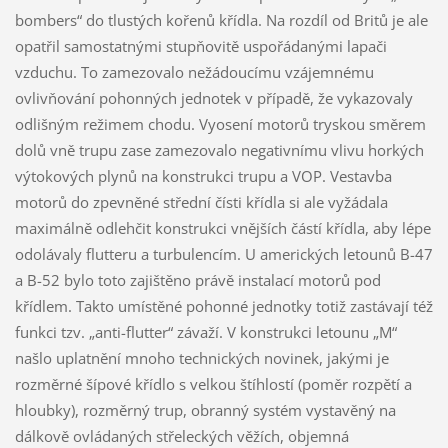
bombers“ do tlustých kořenů křídla. Na rozdíl od Britů je ale
opatřil samostatnými stupňovitě uspořádanými lapači
vzduchu. To zamezovalo nežádoucímu vzájemnému
ovlivňování pohonných jednotek v případě, že vykazovaly
odlišným režimem chodu. Vyosení motorů tryskou směrem
dolů vně trupu zase zamezovalo negativnímu vlivu horkých
výtokových plynů na konstrukci trupu a VOP. Vestavba
motorů do zpevněné střední čísti křídla si ale vyžádala
maximálně odlehčit konstrukci vnějších částí křídla, aby lépe
odolávaly flutteru a turbulencím. U amerických letounů B-47
a B-52 bylo toto zajištěno právě instalací motorů pod
křídlem. Takto umístěné pohonné jednotky totiž zastávají též
funkci tzv. „anti-flutter“ závaží. V konstrukci letounu „M“
našlo uplatnění mnoho technických novinek, jakými je
rozměrné šípové křídlo s velkou štíhlostí (poměr rozpětí a
hloubky), rozměrný trup, obranný systém vystavěný na
dálkově ovládaných střeleckých věžích, objemná