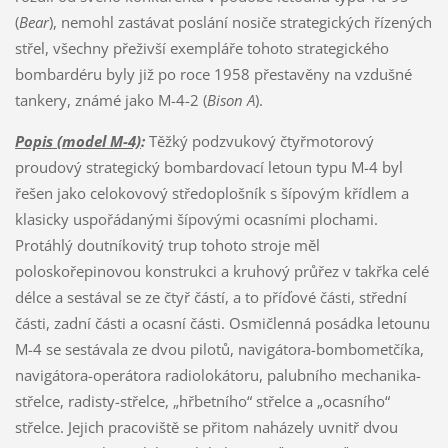
(
Bear
), nemohl zastávat poslání nosiče strategických řízených
střel, všechny přeživší exempláře tohoto strategického
bombardéru byly již po roce 1958 přestavěny na vzdušné
tankery, známé jako M-4-2 (
Bison A
).
Popis (model M-4)
:
Těžký podzvukový čtyřmotorový
proudový strategický bombardovací letoun typu M-4 byl
řešen jako celokovový středoplošník s šípovým křídlem a
klasicky uspořádanými šípovými ocasními plochami.
Protáhlý doutníkovitý trup tohoto stroje měl
poloskořepinovou konstrukci a kruhový průřez v takřka celé
délce a sestával se ze čtyř částí, a to příďové části, střední
části, zadní části a ocasní části. Osmičlenná posádka letounu
M-4 se sestávala ze dvou pilotů, navigátora-bombometčíka,
navigátora-operátora radiolokátoru, palubního mechanika-
střelce, radisty-střelce, „hřbetního“ střelce a „ocasního“
střelce. Jejich pracoviště se přitom naházely uvnitř dvou