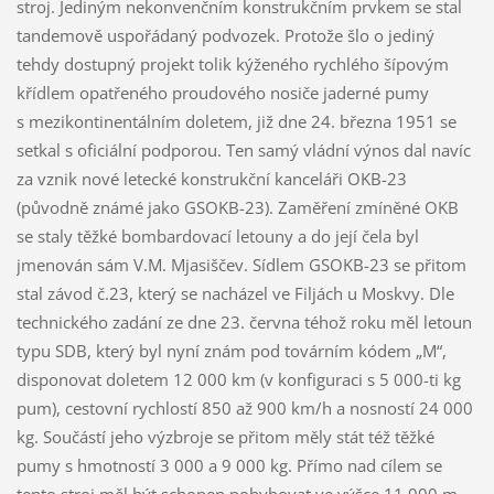
stroj. Jediným nekonvenčním konstrukčním prvkem se stal
tandemově uspořádaný podvozek. Protože šlo o jediný
tehdy dostupný projekt tolik kýženého rychlého šípovým
křídlem opatřeného proudového nosiče jaderné pumy
s mezikontinentálním doletem, již dne 24. března 1951 se
setkal s oficiální podporou. Ten samý vládní výnos dal navíc
za vznik nové letecké konstrukční kanceláři OKB-23
(původně známé jako GSOKB-23). Zaměření zmíněné OKB
se staly těžké bombardovací letouny a do její čela byl
jmenován sám V.M. Mjasiščev. Sídlem GSOKB-23 se přitom
stal závod č.23, který se nacházel ve Filjách u Moskvy. Dle
technického zadání ze dne 23. června téhož roku měl letoun
typu SDB, který byl nyní znám pod továrním kódem „M“,
disponovat doletem 12 000 km (v konfiguraci s 5 000-ti kg
pum), cestovní rychlostí 850 až 900 km/h a nosností 24 000
kg. Součástí jeho výzbroje se přitom měly stát též těžké
pumy s hmotností 3 000 a 9 000 kg. Přímo nad cílem se