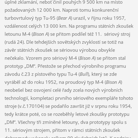
úplné zklamání, neboť činil pouhých 9 500 km na místo
požadovaných 12 000 km. Naproti tomu konkurenční
turbovrtulový typ Tu-95 (
Bear A
) urazil, v říjnu roku 1957,
vzdálenost celých 13 000 km. Na programu státních zkoušek
letounu M-4 (
Bison A
) se přitom podílel též 11. sériový stroj
(rudá 24). Dle tehdejších sovětských zvyklostí se totiž na
závěr státních zkoušek se sériovou výrobou obvykle
nečekalo. Vzorem pro sériový M-4 (
Bison A
) se přitom stal
prototyp „DM“. Přestože se přechod výrobního programu
závodu č.23 z pístového typu Tu-4 (
Bull
), který se zde
vyráběl až do roku 1952, na proudový typ M-4 (
Bison A
)
neobešel bez osvojení celé řady zcela nových výrobních
technologií, kompletaci prvního sériového exempláře tohoto
stroje (v.č.170104) se podařilo završit již v srpnu roku 1954,
tedy krátce poté, co se rozeběhly letové zkoušky prototypu
„DM“. Všechny tři zmíněné letouny, dva prototypy spolu s
11. sériovým strojem, přitom v rámci státních zkoušek