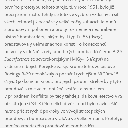
prvního prototypu tohoto stroje, tj. v roce 1951, bylo již
přeci jenom málo. Tehdy se totiž ve výzbroji vzdušných sil
všech velmocí již nacházely velké počty stíhacích letounů
s proudovým pohonem a pro ty rozměrné a neohrabané
pístové bombardéry, jakým byl i typ Tu-85 (
Barge
),
představovaly velmi snadnou kořist. To koneckonců
potvrdily vzdušné střety amerických bombardérů typu B-29
Superfortress
se severokorejskými MiGy-15 (
Fagot
) na
vzdušném bojišti Korejské války. Kromě toho, že pístové
Boeingy B-29 nedokázaly o poznání rychlejším MiGům-15
(
Fagot
) jakkoliv uniknout, pro jejich palubní střelce byly tyto
proudové stroje velmi obtížně sestřelitelným cílem.
V případném konfliktu by tedy tehdejší dálkové letectvo VVS
obstálo jen stěží. K této nelichotivé situaci bylo navíc ještě
nutné přičíst rychlé pokroky ve vývoji strategických
proudových bombardérů v USA a ve Velké Británii. Prototyp
prvního amerického proudového bombardéru