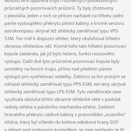
letounu M-4 opatřena trojicí rozměrných polokulovitých
průzračných pozorovacích průzorů. Ty byly zhotoveny
z plexiskla. Jeden z nich se přitom nacházel na hřbetu zadní
partie vystouplého překrytu pilotní kabiny a kromě senzoru
astrokompasu ukrýval též střelecký zaměřovač typu VPS-
53M. Ten měl k dispozici střelec, který obsluhoval hřbetní
obranou střeleckou věž. Kromě toho tato hřbetní pozorovací
kopule zastávala, jak již bylo řečeno, funkci nouzového
výstupu. Další dvě tyto průzračné pozorovací kopule byly
umístěny na bocích trupu, přímo nad předním párem
výstupů pro vystřelovací sedačky. Zatímco za tím pravým se
naházel střelecký zaměřovač typu PPS-53M, ten levý ukrýval
střelecký zaměřovač typu LPS-53M. Tyto zaměřovače zase
využívala obsluha břišní obranné střelecké věže v podobě
radisty-střelce a palubního mechanika-střelce. Zasklení
hranatého překrytu záďové kabiny s pracovištěm „ocasního“
střelce, který byl včleněn do kořene odtokové hrany SOP
v oblasti pod směrovým kormidlem, se zase sestávalo ze tří