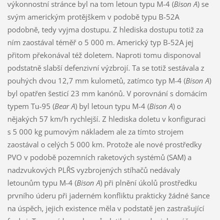
výkonnostní stránce byl na tom letoun typu M-4 (
Bison A
) se
svým americkým protějškem v podobě typu B-52A
podobně, tedy vyjma dostupu. Z hlediska dostupu totiž za
ním zaostával téměř o 5 000 m. Americký typ B-52A jej
přitom překonával též doletem. Naproti tomu disponoval
podstatně slabší defenzivní výzbrojí. Ta se totiž sestávala z
pouhých dvou 12,7 mm kulometů, zatímco typ M-4 (
Bison A
)
byl opatřen šesticí 23 mm kanónů. V porovnání s domácím
typem Tu-95 (
Bear A
) byl letoun typu M-4 (
Bison A
) o
nějakých 57 km/h rychlejší. Z hlediska doletu v konfiguraci
s 5 000 kg pumovým nákladem ale za tímto strojem
zaostával o celých 5 000 km. Protože ale nové prostředky
PVO v podobě pozemních raketových systémů (SAM) a
nadzvukových PLŘS vyzbrojených stíhačů nedávaly
letounům typu M-4 (
Bison A
) při plnění úkolů prostředku
prvního úderu při jaderném konfliktu prakticky žádné šance
na úspěch, jejich existence měla v podstatě jen zastrašující