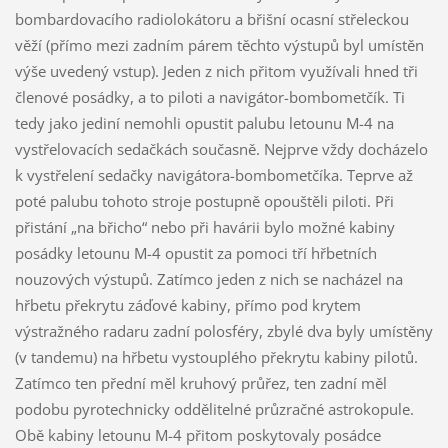
bombardovacího radiolokátoru a břišní ocasní střeleckou
věží (přímo mezi zadním párem těchto výstupů byl umístěn
výše uvedený vstup). Jeden z nich přitom využívali hned tři
členové posádky, a to piloti a navigátor-bombometčík. Ti
tedy jako jediní nemohli opustit palubu letounu M-4 na
vystřelovacích sedačkách současně. Nejprve vždy docházelo
k vystřelení sedačky navigátora-bombometčíka. Teprve až
poté palubu tohoto stroje postupně opouštěli piloti. Při
přistání „na břicho“ nebo při havárii bylo možné kabiny
posádky letounu M-4 opustit za pomoci tří hřbetních
nouzových výstupů. Zatímco jeden z nich se nacházel na
hřbetu překrytu záďové kabiny, přímo pod krytem
výstražného radaru zadní polosféry, zbylé dva byly umístěny
(v tandemu) na hřbetu vystouplého překrytu kabiny pilotů.
Zatímco ten přední měl kruhový průřez, ten zadní měl
podobu pyrotechnicky oddělitelné průzračné astrokopule.
Obě kabiny letounu M-4 přitom poskytovaly posádce