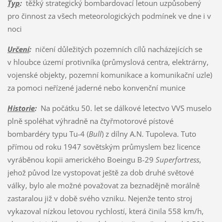
Typ
:
těžký strategický bombardovací letoun uzpůsobený
pro činnost za všech meteorologických podmínek ve dne i v
noci
Určení
:
ničení důležitých pozemních cílů nacházejících se
v hloubce území protivníka (průmyslová centra, elektrárny,
vojenské objekty, pozemní komunikace a komunikační uzle)
za pomoci neřízené jaderné nebo konvenční munice
Historie
:
Na počátku 50. let se dálkové letectvo VVS muselo
plně spoléhat výhradně na čtyřmotorové pístové
bombardéry typu Tu-4 (
Bull
) z dílny A.N. Tupoleva. Tuto
přímou od roku 1947 sovětským průmyslem bez licence
vyráběnou kopii amerického Boeingu B-29
Superfortress
,
jehož původ lze vystopovat ještě za dob druhé světové
války, bylo ale možné považovat za beznadějně morálně
zastaralou již v době svého vzniku. Nejenže tento stroj
vykazoval nízkou letovou rychlostí, která činila 558 km/h,