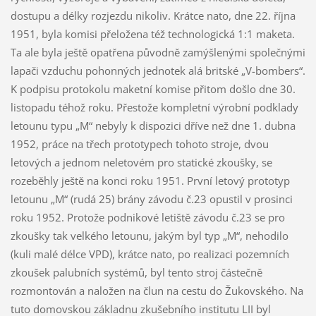
dostupu a délky rozjezdu nikoliv. Krátce nato, dne 22. října
1951, byla komisi přeložena též technologická 1:1 maketa.
Ta ale byla ještě opatřena původně zamýšlenými společnými
lapači vzduchu pohonných jednotek alá britské „V-bombers“.
K podpisu protokolu maketní komise přitom došlo dne 30.
listopadu téhož roku. Přestože kompletní výrobní podklady
letounu typu „M“ nebyly k dispozici dříve než dne 1. dubna
1952, práce na třech prototypech tohoto stroje, dvou
letových a jednom neletovém pro statické zkoušky, se
rozeběhly ještě na konci roku 1951. První letový prototyp
letounu „M“ (rudá 25) brány závodu č.23 opustil v prosinci
roku 1952. Protože podnikové letiště závodu č.23 se pro
zkoušky tak velkého letounu, jakým byl typ „M“, nehodilo
(kuli malé délce VPD), krátce nato, po realizaci pozemních
zkoušek palubních systémů, byl tento stroj částečně
rozmontován a naložen na člun na cestu do Žukovského. Na
tuto domovskou základnu zkušebního institutu LII byl