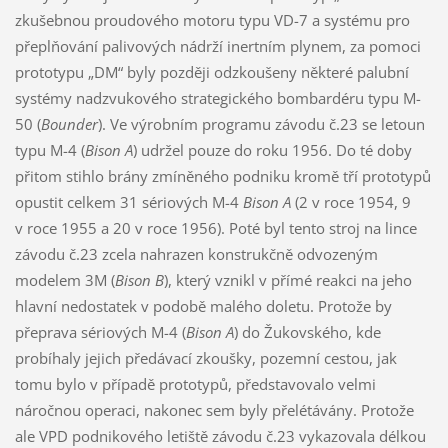
zkušebnou proudového motoru typu VD-7 a systému pro
přeplňování palivových nádrží inertním plynem, za pomoci
prototypu „DM“ byly později odzkoušeny některé palubní
systémy nadzvukového strategického bombardéru typu M-
50 (
Bounder
). Ve výrobním programu závodu č.23 se letoun
typu M-4 (
Bison A
) udržel pouze do roku 1956. Do té doby
přitom stihlo brány zmíněného podniku kromě tří prototypů
opustit celkem 31 sériových M-4
Bison A
(2 v roce 1954, 9
v roce 1955 a 20 v roce 1956). Poté byl tento stroj na lince
závodu č.23 zcela nahrazen konstrukčně odvozeným
modelem 3M (
Bison B
), který vznikl v přímé reakci na jeho
hlavní nedostatek v podobě malého doletu. Protože by
přeprava sériových M-4 (
Bison A
) do Žukovského, kde
probíhaly jejich předávací zkoušky, pozemní cestou, jak
tomu bylo v případě prototypů, představovalo velmi
náročnou operaci, nakonec sem byly přelétávány. Protože
ale VPD podnikového letiště závodu č.23 vykazovala délkou