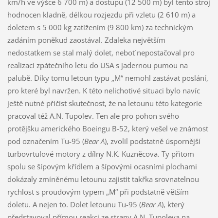
km/h ve výšce 6 700 m) a dostupu (12 500 m) byl tento stroj
hodnocen kladně, délkou rozjezdu při vzletu (2 610 m) a
doletem s 5 000 kg zatížením (9 800 km) za technickým
zadáním poněkud zaostával. Zdaleka největším
nedostatkem se stal malý dolet, neboť nepostačoval pro
realizaci zpátečního letu do USA s jadernou pumou na
palubě. Díky tomu letoun typu „M“ nemohl zastávat poslání,
pro které byl navržen. K této nelichotivé situaci bylo navíc
ještě nutné přičíst skutečnost, že na letounu této kategorie
pracoval též A.N. Tupolev. Ten ale pro pohon svého
protějšku amerického Boeingu B-52, který vešel ve známost
pod označením Tu-95 (
Bear A
), zvolil podstatně úspornější
turbovrtulové motory z dílny N.K. Kuzněcova. Ty přitom
spolu se šípovým křídlem a šípovými ocasními plochami
dokázaly zmíněnému letounu zajistit takřka srovnatelnou
rychlost s proudovým typem „M“ při podstatně větším
doletu. A nejen to. Dolet letounu Tu-95 (
Bear A
), který
představoval přímou reakci ze strany A.N. Tupoleva na