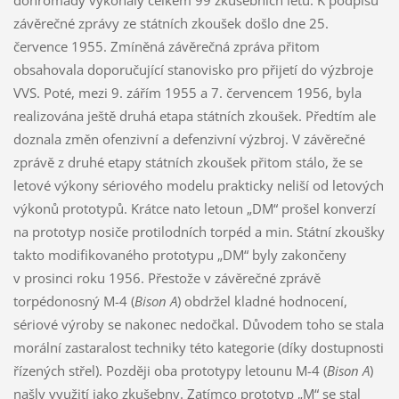
dohromady vykonaly celkem 99 zkušebních letů. K podpisu
závěrečné zprávy ze státních zkoušek došlo dne 25.
července 1955. Zmíněná závěrečná zpráva přitom
obsahovala doporučující stanovisko pro přijetí do výzbroje
VVS. Poté, mezi 9. zářím 1955 a 7. červencem 1956, byla
realizována ještě druhá etapa státních zkoušek. Předtím ale
doznala změn ofenzivní a defenzivní výzbroj. V závěrečné
zprávě z druhé etapy státních zkoušek přitom stálo, že se
letové výkony sériového modelu prakticky neliší od letových
výkonů prototypů. Krátce nato letoun „DM“ prošel konverzí
na prototyp nosiče protilodních torpéd a min. Státní zkoušky
takto modifikovaného prototypu „DM“ byly zakončeny
v prosinci roku 1956. Přestože v závěrečné zprávě
torpédonosný M-4 (
Bison A
) obdržel kladné hodnocení,
sériové výroby se nakonec nedočkal. Důvodem toho se stala
morální zastaralost techniky této kategorie (díky dostupnosti
řízených střel). Později oba prototypy letounu M-4 (
Bison A
)
našly využití jako zkušebny. Zatímco prototyp „M“ se stal