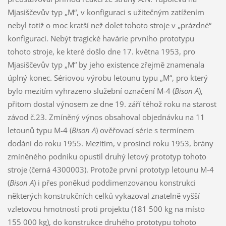
Mjasiščevův typ „M“, v konfiguraci s užitečným zatížením
nebyl totiž o moc kratší než dolet tohoto stroje v „prázdné“
konfiguraci. Nebýt tragické havárie prvního prototypu
tohoto stroje, ke které došlo dne 17. května 1953, pro
Mjasiščevův typ „M“ by jeho existence zřejmě znamenala
úplný konec. Sériovou výrobu letounu typu „M“, pro který
bylo mezitím vyhrazeno služební označení M-4 (
Bison A
),
přitom dostal výnosem ze dne 19. září téhož roku na starost
závod č.23. Zmíněný výnos obsahoval objednávku na 11
letounů typu M-4 (
Bison A
) ověřovací série s termínem
dodání do roku 1955. Mezitím, v prosinci roku 1953, brány
zmíněného podniku opustil druhý letový prototyp tohoto
stroje (černá 4300003). Protože první prototyp letounu M-4
(
Bison A
) i přes poněkud poddimenzovanou konstrukci
některých konstrukčních celků vykazoval znatelně vyšší
vzletovou hmotností proti projektu (181 500 kg na místo
155 000 kg), do konstrukce druhého prototypu tohoto