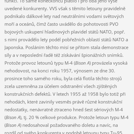
funkci. To samé koneckonců platilo i pro oba jeho výše
uvedené konkurenty. VVS však s těmito letouny pravidelně
podnikalo dálkové lety nad neutrálními vodami světových
moří a oceánů, čímž často uvádělo do pohotovosti PVO
bojových uskupení hladinových plavidel států NATO, popř.
s nimi provádělo lety podél pobřežních oblastí států NATO a
Japonska. Posláním těchto misí se přitom stala demonstrace
síly a v neposlední řadě též získávání špionážních snímků.
Protože provoz letounů typu M-4 (
Bison A
) provázela vysoká
nehodovost, na konci roku 1957, výnosem ze dne 30.
prosince toho samého roku, byla celá flotila těchto strojů
zcela uzemněna za účelem odstranění všech zjištěných
konstrukčních defektů. V letech 1955 až 1958 bylo totiž při
nehodách, které zavinily vesměs právě různé konstrukční
nedostatky, nenávratně ztraceno hned šest sériových M-4
(
Bison A
), tj. 20 % celkové produkce. Protože letoun typu M-4
(
Bison A
) nedosahoval požadovaného doletu a navíc, na
rozdíl od svého konkurenta v podobě letounu typu Tu-95