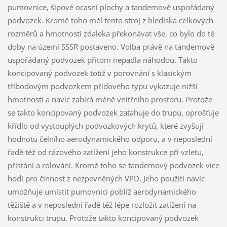
pumovnice, šípové ocasní plochy a tandemově uspořádaný
podvozek. Kromě toho měl tento stroj z hlediska celkových
rozměrů a hmotnosti zdaleka překonávat vše, co bylo do té
doby na území SSSR postaveno. Volba právě na tandemově
uspořádaný podvozek přitom nepadla náhodou. Takto
koncipovaný podvozek totiž v porovnání s klasickým
tříbodovým podvozkem příďového typu vykazuje nižší
hmotností a navíc zabírá méně vnitřního prostoru. Protože
se takto koncipovaný podvozek zatahuje do trupu, oprošťuje
křídlo od vystouplých podvozkových krytů, které zvyšují
hodnotu čelního aerodynamického odporu, a v neposlední
řadě též od rázového zatížení jeho konstrukce při vzletu,
přistání a rolování. Kromě toho se tandemový podvozek více
hodí pro činnost z nezpevněných VPD. Jeho použití navíc
umožňuje umístit pumovnici poblíž aerodynamického
těžiště a v neposlední řadě též lépe rozložit zatížení na
konstrukci trupu. Protože takto koncipovaný podvozek