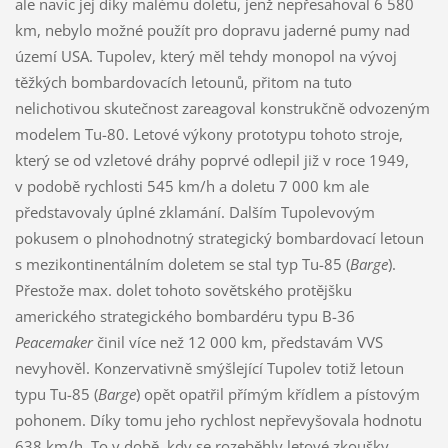
ale navíc jej díky malému doletu, jenž nepřesahoval 6 580
km, nebylo možné použít pro dopravu jaderné pumy nad
území USA. Tupolev, který měl tehdy monopol na vývoj
těžkých bombardovacích letounů, přitom na tuto
nelichotivou skutečnost zareagoval konstrukčně odvozeným
modelem Tu-80. Letové výkony prototypu tohoto stroje,
který se od vzletové dráhy poprvé odlepil již v roce 1949,
v podobě rychlosti 545 km/h a doletu 7 000 km ale
představovaly úplné zklamání. Dalším Tupolevovým
pokusem o plnohodnotný strategický bombardovací letoun
s mezikontinentálním doletem se stal typ Tu-85 (
Barge
).
Přestože max. dolet tohoto sovětského protějšku
amerického strategického bombardéru typu B-36
Peacemaker
činil více než 12 000 km, představám VVS
nevyhověl. Konzervativně smýšlející Tupolev totiž letoun
typu Tu-85 (
Barge
) opět opatřil přímým křídlem a pístovým
pohonem. Díky tomu jeho rychlost nepřevyšovala hodnotu
638 km/h. To v době, kdy se rozeběhly letové zkoušky