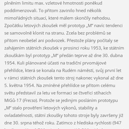
plněním limitu max. vzletové hmotnosti poněkud
poddimenzovali. To přitom zavinilo hned několik
mimořádných situací, které málem skončily nehodou.
Zpočátku letových zkoušek měl prototyp „M“ navíc tendenci
se samovolně klonit na stranu. Zcela bez problémů se
přitom neobešel ani podvozek. Přestože plány počítaly se
zahájením státních zkoušek v prosinci roku 1953, ke státním
zkouškám byl prototyp „M“ předán teprve až dne 30. dubna
1954. Kuli plánované účasti na tradiční prvomájové
přehlídce, která se konala na Rudém náměstí, svůj první let
v rámci státních zkoušek tento stroj nakonec vykonal až dne
5. května 1954. Na zmíněné přehlídce se přitom celému
světu představil za letu ve formaci se čtveřicí stíhacích
MiGů-17 (
Frecso
). Protože se jediným posláním prototypu
„M“ stalo prověření letových výkonů, stability a
ovladatelnosti, státní zkoušky tohoto stroje byly završeny již
dne 30. srpna téhož roku. Zatímco z hlediska rychlosti (947