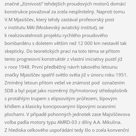
značné „žíznivosti“ tehdejších proudových motorů domácí
konstrukce považoval za zcela nesplnitelný. Naproti tomu
V.M Mjasiščev, který tehdy zastával profesorský post
v institutu MAI (Moskevský aviatický institut), se
k realizovatelnosti projektu rychlého proudového
bombardéru s doletem větším než 12 000 km nestavěl tak
skepticky. Do teoretických prací na toto téma se přitom
tento progresivní konstruktér z vlastní iniciativy pustil již
v roce 1948. První předběžný návrh takového letounu
značky Mjasiščev spatřil světlo světa již v únoru roku 1951.
Zmíněný letoun přitom vešel ve známost pod označením
SDB a byl pojat jako rozměrný čtyřmotorový středoplošník
s protáhlým trupem s elipsovitým průřezem, šípovým
křídlem a klasicky koncipovanými šípovými ocasními
plochami. V případě pohonných jednotek zase Majsiščevova
volba padla motory typu AMRD-03 z dílny A.A. Mikulina.
Z hlediska celkového uspořádání tedy šlo o zcela konvenční