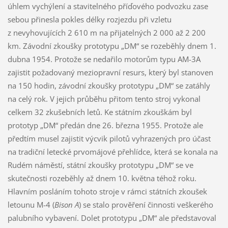
úhlem vychýlení a stavitelného příďového podvozku zase
sebou přinesla pokles délky rozjezdu při vzletu
z nevyhovujících 2 610 m na přijatelných 2 000 až 2 200
km. Závodní zkoušky prototypu „DM“ se rozeběhly dnem 1.
dubna 1954. Protože se nedařilo motorům typu AM-3A
zajistit požadovaný meziopravní resurs, který byl stanoven
na 150 hodin, závodní zkoušky prototypu „DM“ se zatáhly
na celý rok. V jejich průběhu přitom tento stroj vykonal
celkem 32 zkušebních letů. Ke státním zkouškám byl
prototyp „DM“ předán dne 26. března 1955. Protože ale
předtím musel zajistit výcvik pilotů vyhrazených pro účast
na tradiční letecké prvomájové přehlídce, která se konala na
Rudém náměstí, státní zkoušky prototypu „DM“ se ve
skutečnosti rozeběhly až dnem 10. května téhož roku.
Hlavním posláním tohoto stroje v rámci státních zkoušek
letounu M-4 (
Bison A
) se stalo prověření činnosti veškerého
palubního vybavení. Dolet prototypu „DM“ ale představoval