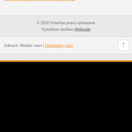
© 2010 Všechna práva vyhrazena.
Vytvořeno službou
Webnode
Zobrazit:
Mobilní verzi
|
Standardní verzi