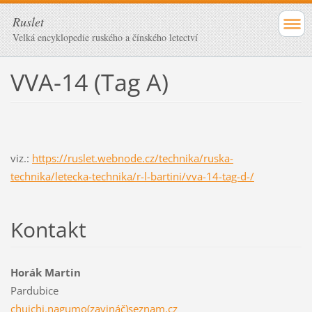
Ruslet
Velká encyklopedie ruského a čínského letectví
VVA-14 (Tag A)
viz.:
https://ruslet.webnode.cz/technika/ruska-
technika/letecka-technika/r-l-bartini/vva-14-tag-d-/
Kontakt
Horák Martin
Pardubice
chuichi.nagumo(zavináč)seznam.cz