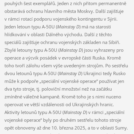
pouhých šest exemplářů. Jeden z nich přitom permanentně
obstarává ochranu hlavního města Moskvy. Další zajišťuje
v rámci rotací podporu vojenského kontingentu v Sýrii.
Jeden letoun typu A-50U (
Mainstay D
) má na starosti
hlídkování v oblasti Dálného východu. Další z těchto
speciálů zajišťuje ochranu vojenských základen na Sibiři.
Zbylé letouny typu A-50U (
Mainstay D
) jsou vyhrazeny pro
operace a výcvik posádek v evropské části Ruska. Kromě
toho tvoří zálohu všem výše uvedeným strojům. Po sestřelu
dvou letounů typu A-50U (
Mainstay D
) Ukrajinci tedy Rusko
může k podpoře „speciální vojenské operace“ používat jen
dva tyto stroje, tj. poloviční množství než na začátku
zmíněné válečné kampaně. Kromě toho je s nimi nuceno
operovat ve větší vzdálenosti od Ukrajinských hranic.
Aktivity letounů typu A-50U (
Mainstay D
) v rámci „speciální
vojenské operace“ byly po druhém sestřelu tohoto stroje
opět obnoveny až dne 10. března 2025, a to v oblasti Sumy.