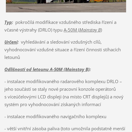
Typ
:
pokročilá modifikace vzdušného střediska řízení a
včasné výstrahy (DRLO) typu
A-50M (
Mainstay B
)
Určení
:
vyhledávání a sledování vzdušných cílů,
vyhodnocování vzdušné situace a řízení činnosti stíhacích
letounů
Odlišnosti od letounu A-50M (Mainstay B)
:
- instalace modifikovaného radarového komplexu DRLO –
jeho součástí se staly nové pracovní konzole operátorů
s víceúčelovými LCD displeji (na místo CRT displejů) a nový
systém pro vyhodnocování získaných informací
- instalace modifikovaného navigačního komplexu
- větší vnitřní zásoba paliva (toto umožnila podstatně menší