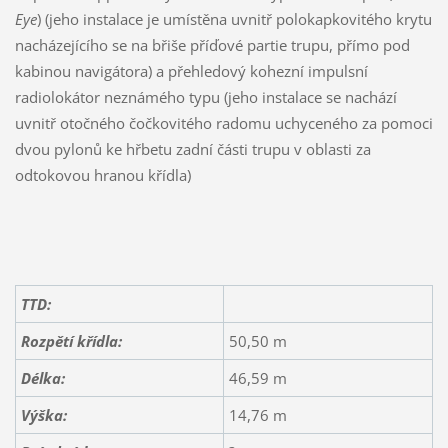
Eye
) (jeho instalace je umístěna uvnitř polokapkovitého krytu
nacházejícího se na břiše příďové partie trupu, přímo pod
kabinou navigátora) a přehledový kohezní impulsní
radiolokátor neznámého typu (jeho instalace se nachází
uvnitř otočného čočkovitého radomu uchyceného za pomoci
dvou pylonů ke hřbetu zadní části trupu v oblasti za
odtokovou hranou křídla)
TTD:
Rozpětí křídla:
50,50 m
Délka:
46,59 m
Výška:
14,76 m