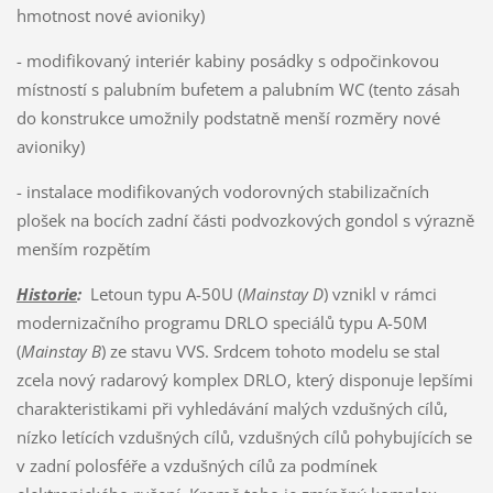
hmotnost nové avioniky)
- modifikovaný interiér kabiny posádky s odpočinkovou
místností s palubním bufetem a palubním WC (tento zásah
do konstrukce umožnily podstatně menší rozměry nové
avioniky)
- instalace modifikovaných vodorovných stabilizačních
plošek na bocích zadní části podvozkových gondol s výrazně
menším rozpětím
Historie
:
Letoun typu A-50U (
Mainstay D
) vznikl v rámci
modernizačního programu DRLO speciálů typu A-50M
(
Mainstay B
) ze stavu VVS. Srdcem tohoto modelu se stal
zcela nový radarový komplex DRLO, který disponuje lepšími
charakteristikami při vyhledávání malých vzdušných cílů,
nízko letících vzdušných cílů, vzdušných cílů pohybujících se
v zadní polosféře a vzdušných cílů za podmínek