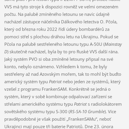
VVS má tyto stroje k dispozici rovněž ve velmi omezeném
počtu. Na palubě zmíněného letounu se navíc údajně
nacházel zástupce náčelníka Dálkového letectva O. Pčola,
který od března roku 2022 řídí údery bombardérů za
pomoci střel s plochou dráhou letu na Ukrajinu. Pokud se
Pčola na palubě sestřeleného letounu typu A-50U (
Mainstay
D
) skutečně nacházel, byla by to pro Ruské VVS další rána.
Jaký systém PVO si oba zmíněné letouny připsal na své
konto, nebylo oznámeno. Vzhledem k tomu, že byly
sestřeleny až nad Azovským mořem, tak to mohl být buďto
americký systém typu
Patriot
nebo jeden ze systémů, který
vzešel z programu FrankenSAM. Konkrétně se jedná o
systém, který v sobě kombinuje odpalovací zařízení se
střelami amerického systému typu
Patriot
s radiolokátorem
sovětského systému typu S-300 (
RS-SA-10 Grumble
). Více
pravděpodobné je však použití „FrankenSAMu“, neboť
Ukrajinci mají pouze tři baterie Patriotů. Dne 23. února