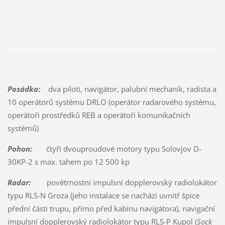
Posádka:
dva piloti, navigátor, palubní mechanik, radista a
10 operátorů systému DRLO (operátor radarového systému,
operátoři prostředků REB a operátoři komunikačních
systémů)
Pohon:
čtyři dvouproudové motory typu Solovjov D-
30KP-2 s max. tahem po 12 500 kp
Radar:
povětrnostní impulsní dopplerovský radiolokátor
typu RLS-N Groza (jeho instalace se nachází uvnitř špice
přední části trupu, přímo před kabinu navigátora), navigační
impulsní dopplerovský radiolokátor typu RLS-P Kupol (
Sock