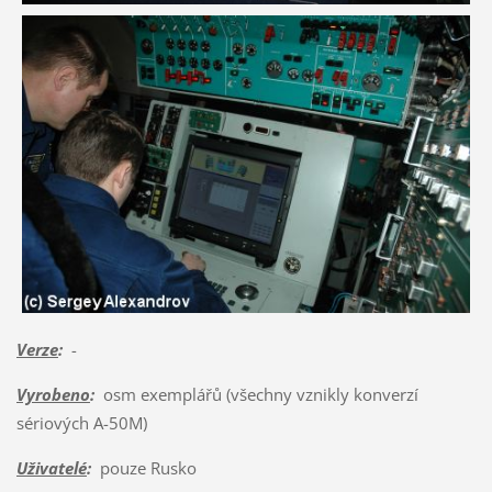
Verze
:
-
Vyrobeno
:
osm exemplářů (všechny vznikly konverzí
sériových A-50M)
Uživatelé
:
pouze Rusko