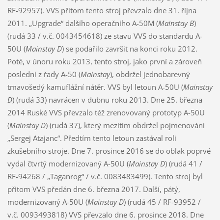
RF-92957). VVS přitom tento stroj převzalo dne 31. října
2011. „Upgrade“ dalšího operačního A-50M (
Mainstay B
)
(rudá 33 / v.č. 0043454618) ze stavu VVS do standardu A-
50U (
Mainstay D
) se podařilo završit na konci roku 2012.
Poté, v únoru roku 2013, tento stroj, jako první a zároveň
poslední z řady A-50 (
Mainstay
), obdržel jednobarevný
tmavošedý kamuflážní nátěr. VVS byl letoun A-50U (
Mainstay
D
) (rudá 33) navrácen v dubnu roku 2013. Dne 25. března
2014 Ruské VVS převzalo též zrenovovaný prototyp A-50U
(
Mainstay D
) (rudá 37), který mezitím obdržel pojmenování
„Sergej Atajanc“. Předtím tento letoun zastával roli
zkušebního stroje. Dne 7. prosince 2016 se do oblak poprvé
vydal čtvrtý modernizovaný A-50U (
Mainstay D
) (rudá 41 /
RF-94268 / „Taganrog“ / v.č. 0083483499). Tento stroj byl
přitom VVS předán dne 6. března 2017. Další, pátý,
modernizovaný A-50U (
Mainstay D
) (rudá 45 / RF-93952 /
v.č. 0093493818) VVS převzalo dne 6. prosince 2018. Dne