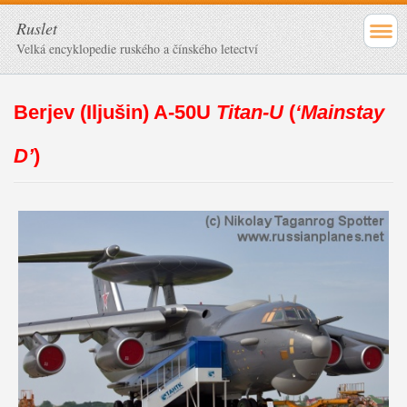
Ruslet
Velká encyklopedie ruského a čínského letectví
Berjev (Iljušin) A-50U
Titan-U
(
‘Mainstay
D’
)