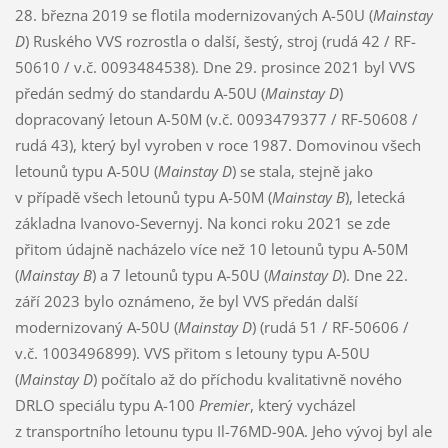
28. března 2019 se flotila modernizovaných A-50U (
Mainstay
D
) Ruského VVS rozrostla o další, šestý, stroj (rudá 42 / RF-
50610 / v.č. 0093484538). Dne 29. prosince 2021 byl VVS
předán sedmý do standardu A-50U (
Mainstay D
)
dopracovaný letoun A-50M (v.č. 0093479377 / RF-50608 /
rudá 43), který byl vyroben v roce 1987. Domovinou všech
letounů typu A-50U (
Mainstay D
) se stala, stejně jako
v případě všech letounů typu A-50M (
Mainstay B
), letecká
základna Ivanovo-Severnyj. Na konci roku 2021 se zde
přitom údajně nacházelo více než 10 letounů typu A-50M
(
Mainstay B
) a 7 letounů typu A-50U (
Mainstay D
). Dne 22.
září 2023 bylo oznámeno, že byl VVS předán další
modernizovaný A-50U (
Mainstay D
) (rudá 51 / RF-50606 /
v.č. 1003496899). VVS přitom s letouny typu A-50U
(
Mainstay D
) počítalo až do příchodu kvalitativně nového
DRLO speciálu typu A-100
Premier
, který vycházel
z transportního letounu typu Il-76MD-90A. Jeho vývoj byl ale