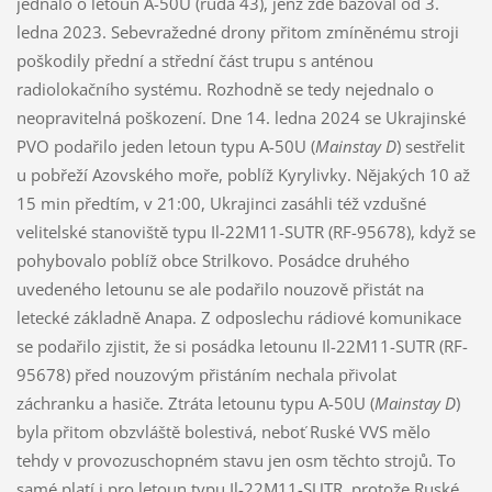
jednalo o letoun A-50U (rudá 43), jenž zde bázoval od 3.
ledna 2023. Sebevražedné drony přitom zmíněnému stroji
poškodily přední a střední část trupu s anténou
radiolokačního systému. Rozhodně se tedy nejednalo o
neopravitelná poškození. Dne 14. ledna 2024 se Ukrajinské
PVO podařilo jeden letoun typu A-50U (
Mainstay D
) sestřelit
u pobřeží Azovského moře, poblíž Kyrylivky. Nějakých 10 až
15 min předtím, v 21:00, Ukrajinci zasáhli též vzdušné
velitelské stanoviště typu Il-22M11-SUTR (RF-95678), když se
pohybovalo poblíž obce Strilkovo. Posádce druhého
uvedeného letounu se ale podařilo nouzově přistát na
letecké základně Anapa. Z odposlechu rádiové komunikace
se podařilo zjistit, že si posádka letounu Il-22M11-SUTR (RF-
95678) před nouzovým přistáním nechala přivolat
záchranku a hasiče. Ztráta letounu typu A-50U (
Mainstay D
)
byla přitom obzvláště bolestivá, neboť Ruské VVS mělo
tehdy v provozuschopném stavu jen osm těchto strojů. To
samé platí i pro letoun typu Il-22M11-SUTR, protože Ruské