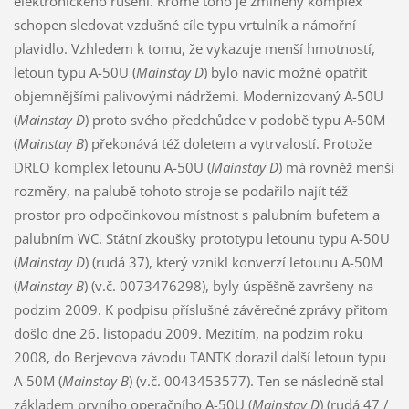
elektronického rušení. Kromě toho je zmíněný komplex
schopen sledovat vzdušné cíle typu vrtulník a námořní
plavidlo. Vzhledem k tomu, že vykazuje menší hmotností,
letoun typu A-50U (
Mainstay D
) bylo navíc možné opatřit
objemnějšími palivovými nádržemi. Modernizovaný A-50U
(
Mainstay D
) proto svého předchůdce v podobě typu A-50M
(
Mainstay B
) překonává též doletem a vytrvalostí. Protože
DRLO komplex letounu A-50U (
Mainstay D
) má rovněž menší
rozměry, na palubě tohoto stroje se podařilo najít též
prostor pro odpočinkovou místnost s palubním bufetem a
palubním WC. Státní zkoušky prototypu letounu typu A-50U
(
Mainstay D
) (rudá 37), který vznikl konverzí letounu A-50M
(
Mainstay B
) (v.č. 0073476298), byly úspěšně završeny na
podzim 2009. K podpisu příslušné závěrečné zprávy přitom
došlo dne 26. listopadu 2009. Mezitím, na podzim roku
2008, do Berjevova závodu TANTK dorazil další letoun typu
A-50M (
Mainstay B
) (v.č. 0043453577). Ten se následně stal
základem prvního operačního A-50U (
Mainstay D
) (rudá 47 /