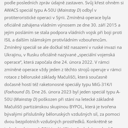
podle posledních zpráv údajně zastaven. Svůj křest ohněm si
AWACS speciál typu A-50U (
Mainstay D
) odbyl v
protiteroristické operaci v Sýrii. Zmíněná operace byla
oficiálně zahájena vládním výnosem ze dne 30. září 2015 a
jejím posláním se stala podpora vládních vojsk při boji proti
ISIL a dalším islámským protivládním vzbouřencům.
Zmíněný speciál se ale dočkal též nasazení v ruské invazi na
Ukrajinu, v Rusku oficiálně nazývané „speciální vojenská
operace“, která započala dne 24. února 2022. V rámci
zmíněné operace vždy jeden z těchto strojů operuje v rámci
rotace z běloruské základy Mačulišči, která současně
dočasně hostí též raketonosné speciály typu MiG-31K/I
(
Foxhound D
). Dne 26. února 2023 byl jeden speciál typu A-
50U (
Mainstay D
) poškozen při stání na letecké základně
Mačulišči partizánskou skupinou BYPOL, která je tvořena
bývalými příslušníky běloruských vzdušných sil, za pomoci
dvou bezpilotních vzdušných prostředků. Konkrétně se