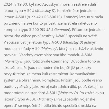
2024, v 19:00, byl nad Azovským mořem sestřelen další
letoun typu A-50U (
Mainstay D
). Konkrétně se jednalo o
letoun A-50U (rudá 42 / RF-50610). Zmíněný letoun si měla
po změnu na své konto připsat řízená střela raketového
kompletu typu S-200 (
RS-SA-5 Gammon
). Přitom se jednalo o
historicky vůbec první sestřely AWACS speciálů na světě.
V současnosti je letoun typu A-50U (
Mainstay D
) jediným
modelem z řady A-50 (
Mainstay
), který se nachází v aktivním
provozu. Všechny exempláře staršího modelu A-50M
(
Mainstay B
) jsou totiž trvale uzemněny. Důvodem toho je
skutečnost, že jsou na moderním bojišti již prakticky
nevyužitelné, zejména kuli zastaralému komunikačnímu
systému a obrannému komplexu. Přitom jsou podle všeho
buďto využívány jako zdroj náhradních dílů, popř. čekají na
modernizaci na standard A-50U (
Mainstay D
). Po ztrátě dvou
letounů typu A-50U (
Mainstay D
) ve „speciální vojenské
operaci“ se nepočetná flotila těchto speciálů smrskla na