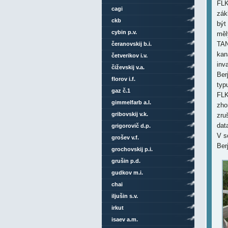
FLK
cagi
zák
ckb
být
cybin p.v.
měl
TAN
čeranovskij b.i.
kan
četverikov i.v.
inv
čiževskij v.a.
Ber
florov i.f.
typ
gaz č.1
FLK
gimmelfarb a.l.
zho
gribovskij v.k.
zru
dat
grigorovič d.p.
V s
grošev v.f.
Ber
grochovskij p.i.
grušin p.d.
gudkov m.i.
chai
iljušin s.v.
irkut
isaev a.m.