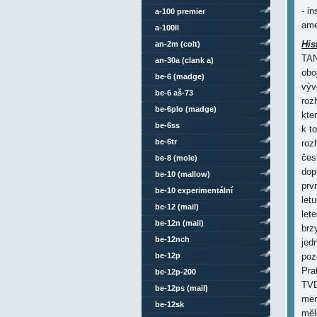
- i
a-100 premier
ame
a-100ll
His
an-2m (colt)
TAN
an-30a (clank a)
obo
be-6 (madge)
výv
be-6 aš-73
roz
be-6plo (madge)
kte
be-6ss
k t
be-6tr
roz
čes
be-8 (mole)
dop
be-10 (mallow)
prv
be-10 experimentální
let
be-12 (mail)
let
be-12n (mail)
brz
be-12nch
jed
be-12p
poz
Pra
be-12p-200
TVD
be-12ps (mail)
men
be-12sk
měl