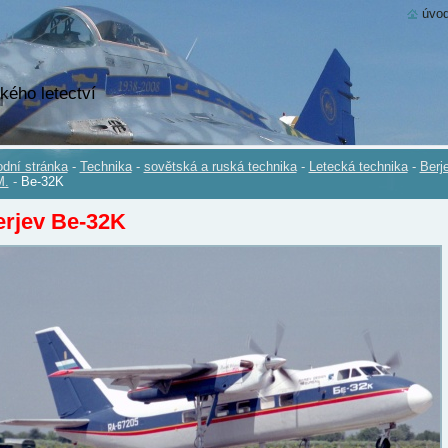
úvod
kého letectví
dní stránka
-
Technika
-
sovětská a ruská technika
-
Letecká technika
-
Berj
M.
-
Be-32K
erjev Be-32K