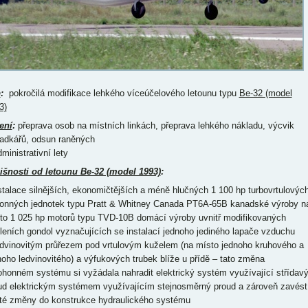
p
:
pokročilá modifikace lehkého víceúčelového letounu typu
Be-32 (model
3)
ení
:
přeprava osob na místních linkách, přeprava lehkého nákladu, výcvik
adkářů, odsun raněných
ministrativní lety
išnosti od letounu Be-32 (model 1993)
:
nstalace silnějších, ekonomičtějších a méně hlučných 1 100 hp turbovrtulovýc
onných jednotek typu Pratt & Whitney Canada PT6A-65B kanadské výroby n
to 1 025 hp motorů typu TVD-10B domácí výroby uvnitř modifikovaných
dleních gondol vyznačujících se instalací jednoho jediného lapače vzduchu
edvinovitým průřezem pod vrtulovým kuželem (na místo jednoho kruhového a
noho ledvinovitého) a výfukových trubek blíže u přídě – tato změna
ohonném systému si vyžádala nahradit elektrický systém využívající střídav
ud elektrickým systémem využívajícím stejnosměrný proud a zároveň zavést
ité změny do konstrukce hydraulického systému