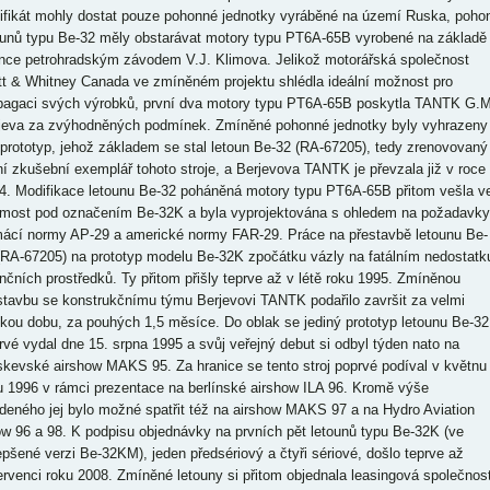
tifikát mohly dostat pouze pohonné jednotky vyráběné na území Ruska, poho
ounů typu Be-32 měly obstarávat motory typu PT6A-65B vyrobené na základě
ence petrohradským závodem V.J. Klimova. Jelikož motorářská společnost
tt & Whitney Canada ve zmíněném projektu shlédla ideální možnost pro
pagaci svých výrobků, první dva motory typu PT6A-65B poskytla TANTK G.M
jeva za zvýhodněných podmínek. Zmíněné pohonné jednotky byly vyhrazeny
 prototyp, jehož základem se stal letoun Be-32 (RA-67205), tedy zrenovovaný
ní zkušební exemplář tohoto stroje, a Berjevova TANTK je převzala již v roce
4. Modifikace letounu Be-32 poháněná motory typu PT6A-65B přitom vešla v
most pod označením Be-32K a byla vyprojektována s ohledem na požadavky
ácí normy AP-29 a americké normy FAR-29. Práce na přestavbě letounu Be-
(RA-67205) na prototyp modelu Be-32K zpočátku vázly na fatálním nedostatk
ančních prostředků. Ty přitom přišly teprve až v létě roku 1995. Zmíněnou
stavbu se konstrukčnímu týmu Berjevovi TANTK podařilo završit za velmi
tkou dobu, za pouhých 1,5 měsíce. Do oblak se jediný prototyp letounu Be-3
rvé vydal dne 15. srpna 1995 a svůj veřejný debut si odbyl týden nato na
kevské airshow MAKS 95. Za hranice se tento stroj poprvé podíval v květnu
u 1996 v rámci prezentace na berlínské airshow ILA 96. Kromě výše
deného jej bylo možné spatřit též na airshow MAKS 97 a na Hydro Aviation
w 96 a 98. K podpisu objednávky na prvních pět letounů typu Be-32K (ve
epšené verzi Be-32KM), jeden předsériový a čtyři sériové, došlo teprve až
ervenci roku 2008. Zmíněné letouny si přitom objednala leasingová společnos