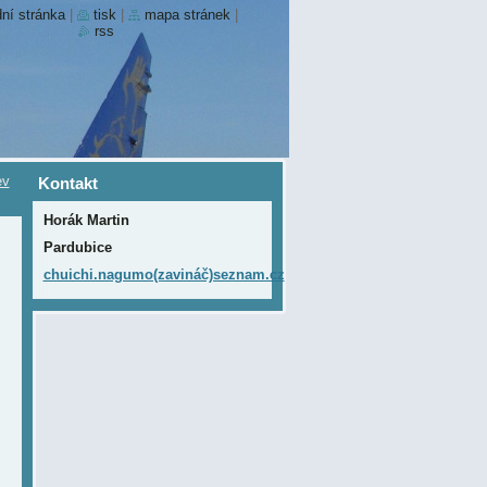
ní stránka
|
tisk
|
mapa stránek
|
rss
ev
Kontakt
Horák Martin
Pardubice
chuichi.nagumo(zavináč)seznam.cz