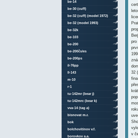
be-14
cer
be-30 (cuff)
let
be-32 (cuff) (model 1972)
lic
Pra
be-32 (model 1993)
pro
be-32k
Ber
be-103
pro
be-200
prv
be-200čs/es
199
be-200ps
zná
il-76pp
dom
32 
ll-143
fin
m-10
pře
r-1
krá
tu-142mr (bear j)
pop
tu-142mrc (bear k)
mos
vva-14 (tag a)
rok
bisnovat m.r.
uve
Sho
bok
vyl
bolchovitinov v.f.
v č
borovkov a.a.