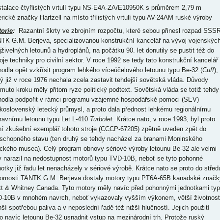
nstalace čtyřlistých vrtulí typu NS-E4A-ZA/E10950K s průměrem 2,79 m
rické značky Hartzell na místo třílistých vrtulí typu AV-24AM ruské výroby
torie
:
Razantní škrty ve zbrojním rozpočtu, které sebou přinesl rozpad SSSR
TK G.M. Berjeva, specializovanou konstrukční kancelář na vývoj vojenskýc
jživelných letounů a hydroplánů, na počátku 90. let donutily se pustit též do
oje techniky pro civilní sektor. V roce 1992 se tedy tato konstrukční kancelář
hodla opět vzkřísit program lehkého víceúčelového letounu typu Be-32 (
Cuff
),
rý již v roce 1976 nechala zcela zastavit tehdejší sovětská vláda. Důvody
omuto kroku měly přitom ryze politický podtext. Sovětská vláda se totiž tehdy
hodla podpořit v rámci programu vzájemné hospodářské pomoci (SEV)
koslovenský letecký průmysl, a proto dala přednost lehkému regionálnímu
ravnímu letounu typu Let L-410
Turbolet
. Krátce nato, v roce 1993, byl proto
ní zkušební exemplář tohoto stroje (CCCP-67205) zpětně uveden zpět do
uschopného stavu (ten druhý se tehdy nacházel za branami Moninského
eckého musea). Celý program obnovy sériové výroby letounu Be-32 ale velmi
y narazil na nedostupnost motorů typu TVD-10B, neboť se tyto pohonné
notky již řadu let nenacházely v sériové výrobě. Krátce nato se proto do střed
ornosti TANTK G.M. Berjeva dostaly motory typu PT6A-65B kanadské značk
tt & Whitney Canada. Tyto motory měly navíc před pohonnými jednotkami ty
-10B v mnohém navrch, neboť vykazovaly vyšším výkonem, větší životnost
ší spotřebou paliva a v neposlední řadě též nižší hlučností. Jejich použití
o navíc letounu Be-32 usnadnit vstup na mezinárodní trh. Protože ruský