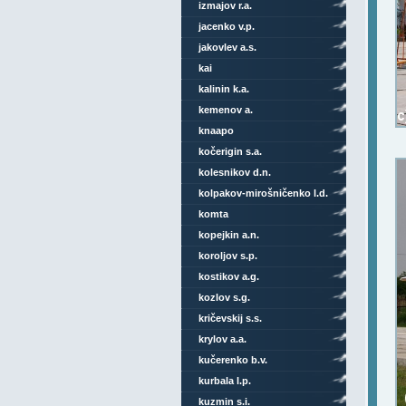
izmajov r.a.
jacenko v.p.
jakovlev a.s.
kai
kalinin k.a.
kemenov a.
knaapo
kočerigin s.a.
kolesnikov d.n.
kolpakov-mirošničenko l.d.
komta
kopejkin a.n.
koroljov s.p.
kostikov a.g.
kozlov s.g.
kričevskij s.s.
krylov a.a.
kučerenko b.v.
kurbala l.p.
kuzmin s.i.