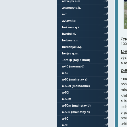
alexejev s.m.
antonov o.k.
avf
aviavnito
bakšaev g.i.
bartini r.l.
Ty
beljaev v.n.
199
bereznjak a.j.
Urč
berjev g.m.
výs
14m1p (tag a mod)
a ad
a-40 (mermaid)
Odl
a-42
- i
a-50 (mainstay a)
poh
a-50ei (maindome)
mís
a-50i
kří
a-50m
s l
a-50m (mainstay b)
jed
a-50u (mainstay d)
v p
pro
a-60
urč
a-90