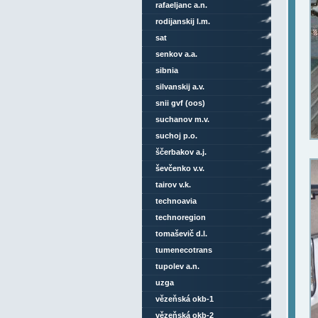
rafaeljanc a.n.
rodijanskij l.m.
sat
senkov a.a.
sibnia
silvanskij a.v.
snii gvf (oos)
suchanov m.v.
suchoj p.o.
ščerbakov a.j.
ševčenko v.v.
tairov v.k.
technoavia
technoregion
tomaševič d.l.
tumenecotrans
tupolev a.n.
uzga
vězeňská okb-1
vězeňská okb-2