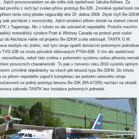
. Jejich provozovatelem se ale měla stát společnost Jakutia Airlines. Za
lad prvního z nich byl zvolen přímo prototyp Be-32K. Zmíněné společnosti mě
 přitom tento stroj předán nejpozději dne 20. dubna 2009. Zbylé čtyři Be-32KM
y pak pocházet z novovýroby. Jejich produkci přitom dostal na starost závod
TK z Taganrogu. Nic z tohoto se ale uskutečnit nepodařilo. Protože mezitím
adský motorářský výrobce Pratt & Whitney Canada na protest proti ruské
azi do Abcházie náhle od projektu Be-32KM zcela odstoupil, TANTK G.M.
jeva nezbylo nic jiného, než tyto stroje opatřit domácími pohonnými jednotka
u TVD-10B na místo původně slibovaných PT6A-65B. S tím ale společnost
 nesouhlasila, neboť tato změna v pohonném systému sebou přinesla nemal
ršení provozních charakteristik. To pak v červenci roku 2010 vyústilo úplným
šením zmíněné objednávky na všech pět letounů typu Be-32KM. Do tohoto
a se přitom nepodařilo započít kompletaci ani jednoho sériového stroje.
oučasnosti se jediný prototyp letounu Be-32K (RA-67205) nachází na skladě
jevova zábvodu TANTK bez instalace pohonných jednotek.