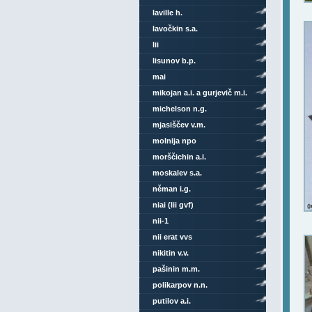
laville h.
lavočkin s.a.
lii
lisunov b.p.
mai
mikojan a.i. a gurjevič m.i.
michelson n.g.
mjasiščev v.m.
molnija npo
morščichin a.i.
moskalev s.a.
něman i.g.
niai (lii gvf)
nii-1
nii erat vvs
nikitin v.v.
pašinin m.m.
polikarpov n.n.
putilov a.i.