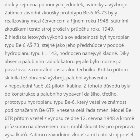
dotkly zejména pohonných jednotek, avioniky a výzbroje.
Zatímco závodní zkoušky prototypu Be-6 AŠ-73 byly
realizovány mezi červencem a říjnem roku 1948, státními
zkouškami tento stroj prošel v průběhu roku 1949.
Z hlediska letových výkonů a ovladatelnosti byl hydroplán
typu Be-6 AŠ-73, stejně jako jeho předchůdce v podobě
hydroplánu typu LL-143, hodnocen nanejvýš kladně. Díky
absenci palubního radiolokátoru jej ale bylo možné již
považovat za morálně zastaralou techniku. Kritiku přitom
sklidila též obranná výzbroj, palubní vybavení a
v neposlední řadě též pilotní kabina. Z tohoto důvodu byla
do konstrukce a palubního vybavení dalšího, třetího,
prototypu hydroplánu typu Be-6, který vešel ve známost
pod označením Be-6TR, vnesena celá řada změn. Model Be-
6TR přitom vzešel z výnosu ze dne 12. června 1948 a kromě
průzkumu na otevřeném moři mohl sloužit též pro přepravu
výsadkářů. Zatímco závodními zkouškami tento stroj prošel