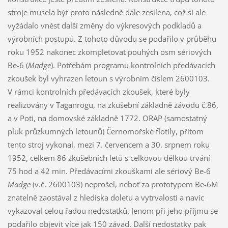
stroje musela být proto následně dále zesílena, což si ale
vyžádalo vnést další změny do výkresových podkladů a
výrobních postupů. Z tohoto důvodu se podařilo v průběhu
roku 1952 nakonec zkompletovat pouhých osm sériových
Be-6 (
Madge
). Potřebám programu kontrolních předávacích
zkoušek byl vyhrazen letoun s výrobním číslem 2600103.
V rámci kontrolních předávacích zkoušek, které byly
realizovány v Taganrogu, na zkušební základně závodu č.86,
a v Poti, na domovské základně 1772. ORAP (samostatný
pluk průzkumných letounů) Černomořské flotily, přitom
tento stroj vykonal, mezi 7. červencem a 30. srpnem roku
1952, celkem 86 zkušebních letů s celkovou délkou trvání
75 hod a 42 min. Předávacími zkouškami ale sériový Be-6
Madge
(v.č. 2600103) neprošel, neboť za prototypem Be-6M
znatelně zaostával z hlediska doletu a vytrvalosti a navíc
vykazoval celou řadou nedostatků. Jenom při jeho příjmu se
podařilo objevit více jak 150 závad. Další nedostatky pak