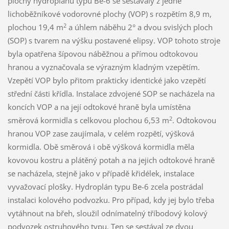
plochy hydroplánu typu Be-6 se sestávaly z jedné
lichoběžníkové vodorovné plochy (VOP) s rozpětím 8,9 m,
2
plochou 19,4 m
a úhlem náběhu 2° a dvou svislých ploch
(SOP) s tvarem na výšku postavené elipsy. VOP tohoto stroje
byla opatřena šípovou náběžnou a přímou odtokovou
hranou a vyznačovala se výrazným kladným vzepětím.
Vzepětí VOP bylo přitom prakticky identické jako vzepětí
střední části křídla. Instalace zdvojené SOP se nacházela na
koncích VOP a na její odtokové hraně byla umístěna
2
směrová kormidla s celkovou plochou 6,53 m
. Odtokovou
hranou VOP zase zaujímala, v celém rozpětí, výšková
kormidla. Obě směrová i obě výšková kormidla měla
kovovou kostru a plátěný potah a na jejich odtokové hraně
se nacházela, stejně jako v případě křidélek, instalace
vyvažovací plošky. Hydroplán typu Be-6 zcela postrádal
instalaci kolového podvozku. Pro případ, kdy jej bylo třeba
vytáhnout na břeh, sloužil odnímatelný tříbodový kolový
podvozek ostruhového typu. Ten se sestával ze dvou