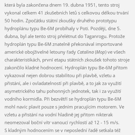
která byla zakončena dnem 19. dubna 1951, tento stroj
vykonal celkem 41 zkušebních letů s celkovou délkou trvání
50 hodin. Zpočátku státní zkoušky druhého prototypu
hydroplánu typu Be-6M probíhaly v Poti. Později, dne 5.
dubna, byl ale tento stroj přelétnut do Taganrogu. Protože
hydroplán typu Be-6M znatelně překonával importované
americké obojživelné letouny řady
Catalina
(
Mop
) ve všech
charakteristikách, první etapu státních zkoušek tohoto stroje
zakončilo kladné hodnocení. Hydroplán typu Be-6M přitom
vykazoval nejen dobrou stabilitou při plavbě, vzletu a
přistání, ale i ovladatelností při plavbě, a to jak za využití
asymetrického tahu pohonných jednotek, tak i za využití
vodního kormidla. Při bezvětří se hydroplán typu Be-6M
mohl navíc plavit pouze s jedním pracujícím motorem. Ve
vzletu a přistání na vodní hladině jej přitom nikterak
neomezoval boční vítr vanoucí rychlostí až 12 - 15 m/s.
S kladným hodnocením se v neposlední řadě setkala též