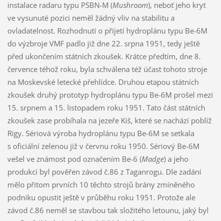
instalace radaru typu PSBN-M (
Mushroom
), neboť jeho kryt
ve vysunuté pozici neměl žádný vliv na stabilitu a
ovladatelnost. Rozhodnutí o přijetí hydroplánu typu Be-6M
do výzbroje VMF padlo již dne 22. srpna 1951, tedy ještě
před ukončením státních zkoušek. Krátce předtím, dne 8.
července téhož roku, byla schválena též účast tohoto stroje
na Moskevské letecké přehlídce. Druhou etapou státních
zkoušek druhý prototyp hydroplánu typu Be-6M prošel mezi
15. srpnem a 15. listopadem roku 1951. Tato část státních
zkoušek zase probíhala na jezeře Kiš, které se nachází poblíž
Rigy. Sériová výroba hydroplánu typu Be-6M se setkala
s oficiální zelenou již v červnu roku 1950. Sériový Be-6M
vešel ve známost pod označením Be-6 (
Madge
) a jeho
produkcí byl pověřen závod č.86 z Taganrogu. Dle zadání
mělo přitom prvních 10 těchto strojů brány zmíněného
podniku opustit ještě v průběhu roku 1951. Protože ale
závod č.86 neměl se stavbou tak složitého letounu, jaký byl