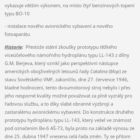
vykazuje větším výkonem, na místo čtyř benzínových topení
typu BO-10
- instalace nového avionického vybavení a nového
fotoaparátu
Historie
:
Přestože státní zkoušky prototypu těžkého
víceúčelového námořního hydroplánu typu LL-143 z dílny
G.M. Berjeva, který vznikl jako perspektivní nástupce
amerických obojživelných letounů řady
Catalina
(
Mop
) ze
stavu Sovětského VMF, zakončilo, dne 27. července 1946,
kladné hodnocení, tento dvoumotorový stroj nebylo i přes
jeho nesporné kvality možné považovat za plně vyzrálý pro
řadovou službu, a to díky slabé obranné výzbroji a
zastaralému avionickému vybavení. Do konstrukce druhého
prototypu hydroplánu typu LL-143, který vešel ve známost
pod označením Be-6 AŠ-73, byla proto na základě výnosu ze
dne 25. dubna 1947 vnesena celá řada změn. Ty se přitom