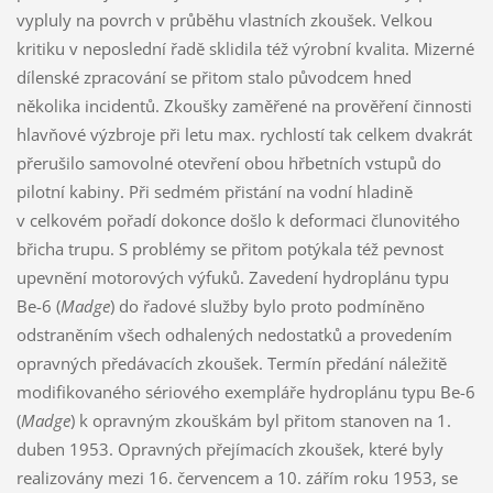
vypluly na povrch v průběhu vlastních zkoušek. Velkou
kritiku v neposlední řadě sklidila též výrobní kvalita. Mizerné
dílenské zpracování se přitom stalo původcem hned
několika incidentů. Zkoušky zaměřené na prověření činnosti
hlavňové výzbroje při letu max. rychlostí tak celkem dvakrát
přerušilo samovolné otevření obou hřbetních vstupů do
pilotní kabiny. Při sedmém přistání na vodní hladině
v celkovém pořadí dokonce došlo k deformaci člunovitého
břicha trupu. S problémy se přitom potýkala též pevnost
upevnění motorových výfuků. Zavedení hydroplánu typu
Be-6 (
Madge
) do řadové služby bylo proto podmíněno
odstraněním všech odhalených nedostatků a provedením
opravných předávacích zkoušek. Termín předání náležitě
modifikovaného sériového exempláře hydroplánu typu Be-6
(
Madge
) k opravným zkouškám byl přitom stanoven na 1.
duben 1953. Opravných přejímacích zkoušek, které byly
realizovány mezi 16. červencem a 10. zářím roku 1953, se