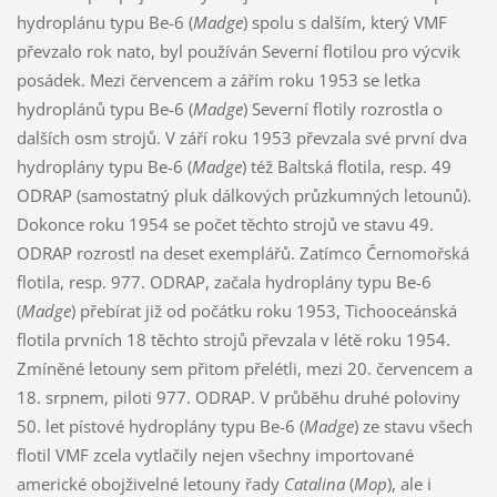
hydroplánu typu Be-6 (
Madge
) spolu s dalším, který VMF
převzalo rok nato, byl používán Severní flotilou pro výcvik
posádek. Mezi červencem a zářím roku 1953 se letka
hydroplánů typu Be-6 (
Madge
) Severní flotily rozrostla o
dalších osm strojů. V září roku 1953 převzala své první dva
hydroplány typu Be-6 (
Madge
) též Baltská flotila, resp. 49
ODRAP (samostatný pluk dálkových průzkumných letounů).
Dokonce roku 1954 se počet těchto strojů ve stavu 49.
ODRAP rozrostl na deset exemplářů. Zatímco Černomořská
flotila, resp. 977. ODRAP, začala hydroplány typu Be-6
(
Madge
) přebírat již od počátku roku 1953, Tichooceánská
flotila prvních 18 těchto strojů převzala v létě roku 1954.
Zmíněné letouny sem přitom přelétli, mezi 20. červencem a
18. srpnem, piloti 977. ODRAP. V průběhu druhé poloviny
50. let pístové hydroplány typu Be-6 (
Madge
) ze stavu všech
flotil VMF zcela vytlačily nejen všechny importované
americké obojživelné letouny řady
Catalina
(
Mop
), ale i