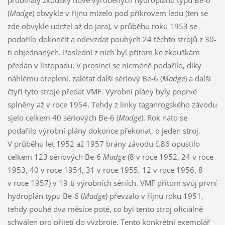
probíhaly zkoušky nově vyrobených hydroplánů typu Be-6
(
Madge
) obvykle v říjnu mizelo pod příkrovem ledu (ten se
zde obvykle udržel až do jara), v průběhu roku 1953 se
podařilo dokončit a odevzdat pouhých 24 těchto strojů z 30-
ti objednaných. Poslední z nich byl přitom ke zkouškám
předán v listopadu. V prosinci se nicméně podařilo, díky
náhlému oteplení, zalétat další sériový Be-6 (
Madge
) a další
čtyři tyto stroje předat VMF. Výrobní plány byly poprvé
splněny až v roce 1954. Tehdy z linky taganrogského závodu
sjelo celkem 40 sériových Be-6 (
Madge
). Rok nato se
podařilo výrobní plány dokonce překonat, o jeden stroj.
V průběhu let 1952 až 1957 brány závodu č.86 opustilo
celkem 123 sériových Be-6
Madge
(8 v roce 1952, 24 v roce
1953, 40 v roce 1954, 31 v roce 1955, 12 v roce 1956, 8
v roce 1957) v 19-ti výrobních sériích. VMF přitom svůj první
hydroplán typu Be-6 (
Madge
) převzalo v říjnu roku 1951,
tehdy pouhé dva měsíce poté, co byl tento stroj oficiálně
schválen pro přijetí do výzbroje. Tento konkrétní exemplář