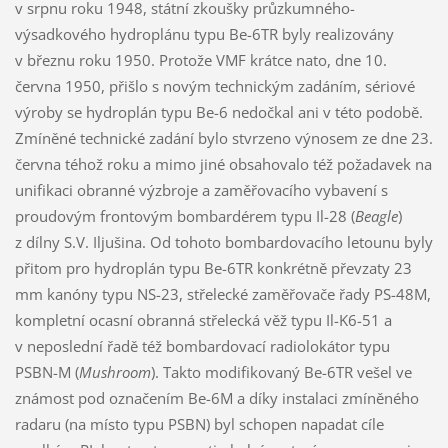
v srpnu roku 1948, státní zkoušky průzkumného-
výsadkového hydroplánu typu Be-6TR byly realizovány
v březnu roku 1950. Protože VMF krátce nato, dne 10.
června 1950, přišlo s novým technickým zadáním, sériové
výroby se hydroplán typu Be-6 nedočkal ani v této podobě.
Zmíněné technické zadání bylo stvrzeno výnosem ze dne 23.
června téhož roku a mimo jiné obsahovalo též požadavek na
unifikaci obranné výzbroje a zaměřovacího vybavení s
proudovým frontovým bombardérem typu Il-28 (
Beagle
)
z dílny S.V. Iljušina. Od tohoto bombardovacího letounu byly
přitom pro hydroplán typu Be-6TR konkrétně převzaty 23
mm kanóny typu NS-23, střelecké zaměřovače řady PS-48M,
kompletní ocasní obranná střelecká věž typu Il-K6-51 a
v neposlední řadě též bombardovací radiolokátor typu
PSBN-M (
Mushroom
). Takto modifikovaný Be-6TR vešel ve
známost pod označením Be-6M a díky instalaci zmíněného
radaru (na místo typu PSBN) byl schopen napadat cíle