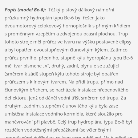
Popis (model Be-6)
:
Těžký pístový dálkový námořní
průzkumný hydroplán typu Be-6 byl řešen jako
dvoumotorový celokovový hornoplošník s přímým křídlem
s proměnným vzepětím a zdvojenou ocasní plochou. Trup
tohoto stroje měl průřez ve tvaru na výšku postavené elipsy
a byl opatřen dvoustupňovým člunovitým kýlem. Zatímco
průřez prvního, předního, stupně kýlu hydroplánu typu Be-6
měl tvar písmene „V“, druhý, zadní, plynule se zužující
(směrem k zádi) stupeň kýlu tohoto stroje byl opatřen
průřezem s klínovým tvarem. Na přídi trupu, přímo nad
člunovitým břichem, se nacházela instalace hřebenovitého
deflektoru, jenž odkláněl vodní tříšť směrem od trupu. Za
druhým, zadním, stupněm člunovitého kýlu byla zase
umístěna instalace vodního kormidla, které sloužilo pro
manévrování při plavbě. Celý trup hydroplánu typu Be-6 byl
rozdělen vodotěsnými přepážkami (se včleněnými
vodotěsnými dvířky) na celkem osm oddělení. Na hladině se