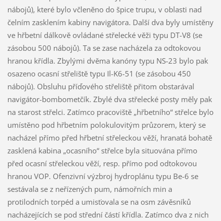
nábojů), které bylo včleněno do špice trupu, v oblasti nad
čelním zasklením kabiny navigátora. Další dva byly umístěny
ve hřbetní dálkově ovládané střelecké věži typu DT-V8 (se
zásobou 500 nábojů). Ta se zase nacházela za odtokovou
hranou křídla. Zbylými dvěma kanóny typu NS-23 bylo pak
osazeno ocasní střeliště typu Il-K6-51 (se zásobou 450
nábojů). Obsluhu příďového střeliště přitom obstarával
navigátor-bombometčík. Zbylé dva střelecké posty měly pak
na starost střelci. Zatímco pracoviště „hřbetního“ střelce bylo
umístěno pod hřbetním polokulovitým průzorem, který se
nacházel přímo před hřbetní střeleckou věží, hranatá bohatě
zasklená kabina „ocasního“ střelce byla situována přímo
před ocasní střeleckou věží, resp. přímo pod odtokovou
hranou VOP. Ofenzivní výzbroj hydroplánu typu Be-6 se
sestávala se z neřízených pum, námořních min a
protilodních torpéd a umisťovala se na osm závěsníků
nacházejících se pod střední částí křídla. Zatímco dva z nich