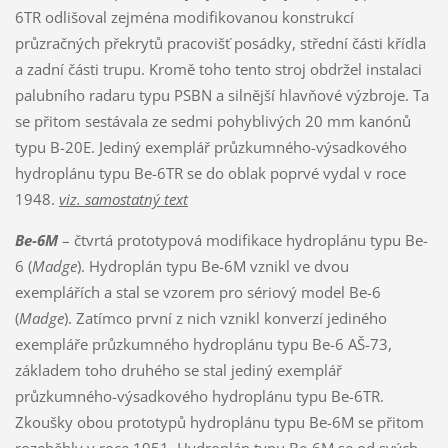
6TR odlišoval zejména modifikovanou konstrukcí
průzračných překrytů pracovišť posádky, střední části křídla
a zadní části trupu. Kromě toho tento stroj obdržel instalaci
palubního radaru typu PSBN a silnější hlavňové výzbroje. Ta
se přitom sestávala ze sedmi pohyblivých 20 mm kanónů
typu B-20E. Jediný exemplář průzkumného-výsadkového
hydroplánu typu Be-6TR se do oblak poprvé vydal v roce
1948.
viz. samostatný text
Be-6M
– čtvrtá prototypová modifikace hydroplánu typu Be-
6 (
Madge
). Hydroplán typu Be-6M vznikl ve dvou
exemplářích a stal se vzorem pro sériový model Be-6
(
Madge
). Zatímco první z nich vznikl konverzí jediného
exempláře průzkumného hydroplánu typu Be-6 AŠ-73,
základem toho druhého se stal jediný exemplář
průzkumného-výsadkového hydroplánu typu Be-6TR.
Zkoušky obou prototypů hydroplánu typu Be-6M se přitom