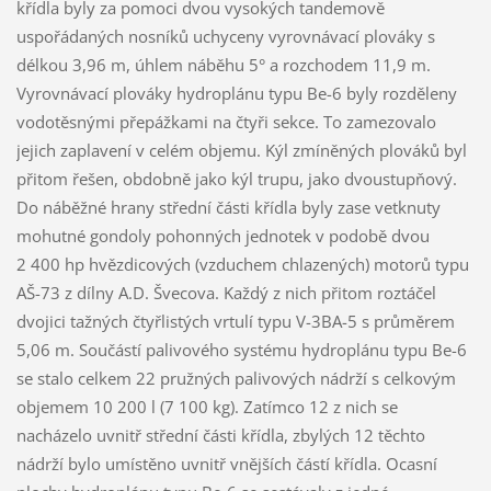
křídla byly za pomoci dvou vysokých tandemově
uspořádaných nosníků uchyceny vyrovnávací plováky s
délkou 3,96 m, úhlem náběhu 5° a rozchodem 11,9 m.
Vyrovnávací plováky hydroplánu typu Be-6 byly rozděleny
vodotěsnými přepážkami na čtyři sekce. To zamezovalo
jejich zaplavení v celém objemu. Kýl zmíněných plováků byl
přitom řešen, obdobně jako kýl trupu, jako dvoustupňový.
Do náběžné hrany střední části křídla byly zase vetknuty
mohutné gondoly pohonných jednotek v podobě dvou
2 400 hp hvězdicových (vzduchem chlazených) motorů typu
AŠ-73 z dílny A.D. Švecova. Každý z nich přitom roztáčel
dvojici tažných čtyřlistých vrtulí typu V-3BA-5 s průměrem
5,06 m. Součástí palivového systému hydroplánu typu Be-6
se stalo celkem 22 pružných palivových nádrží s celkovým
objemem 10 200 l (7 100 kg). Zatímco 12 z nich se
nacházelo uvnitř střední části křídla, zbylých 12 těchto
nádrží bylo umístěno uvnitř vnějších částí křídla. Ocasní