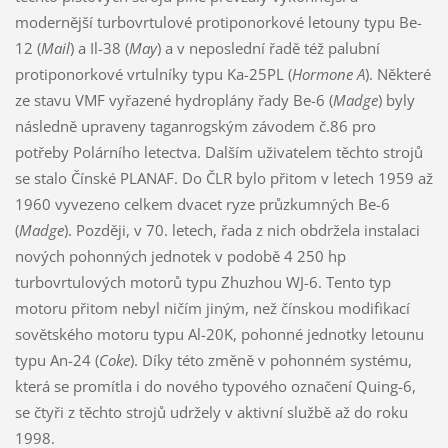
modernější turbovrtulové protiponorkové letouny typu Be-
12 (
Mail
) a Il-38 (
May
) a v neposlední řadě též palubní
protiponorkové vrtulníky typu Ka-25PL (
Hormone A
). Některé
ze stavu VMF vyřazené hydroplány řady Be-6 (
Madge
) byly
následně upraveny taganrogským závodem č.86 pro
potřeby Polárního letectva. Dalším uživatelem těchto strojů
se stalo Čínské PLANAF. Do ČLR bylo přitom v letech 1959 až
1960 vyvezeno celkem dvacet ryze průzkumných Be-6
(
Madge
). Později, v 70. letech, řada z nich obdržela instalaci
nových pohonných jednotek v podobě 4 250 hp
turbovrtulových motorů typu Zhuzhou WJ-6. Tento typ
motoru přitom nebyl ničím jiným, než čínskou modifikací
sovětského motoru typu Al-20K, pohonné jednotky letounu
typu An-24 (
Coke
). Díky této změně v pohonném systému,
která se promítla i do nového typového označení Quing-6,
se čtyři z těchto strojů udržely v aktivní službě až do roku
1998.