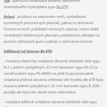
Typ
:
pokročilá modifikace těžkého námořního
víceúčelového hydroplánu typu
Be-6TR
Určení
:
průzkum na otevřeném moři, vyhledávání
vynořených ponorkových plavidel, pátrací a záchranná
činnost na moři, pokládání minových zátaras, ničení slabě
chráněných hladinových plavidel a pobřežních základen za
pomoci neřízených pum a pátrací a záchranná činnost
Odlišnosti od letounu Be-6TR
:
- instalace elektricky ovládané obranné střelecké věže typu
N-2 s jedním pohyblivým 23 mm kanónem typu NS-23 (a
zaměřovačem typu PS-48NS) na přídi trupu (manuálně
ovládaná příďová obranná střelecká věž modelu Be-6TR byla
osazena jedním pohyblivým 20 mm kanónem typu B-20E) –
později ale byla tato zbraň zcela odstraněna
- instalace dálkově ovládané obranné střelecké věže typu