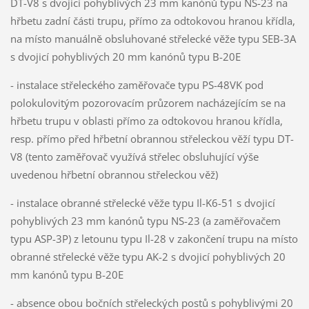
DT-V8 s dvojicí pohyblivých 23 mm kanónů typu NS-23 na
hřbetu zadní části trupu, přímo za odtokovou hranou křídla,
na místo manuálně obsluhované střelecké věže typu SEB-3A
s dvojicí pohyblivých 20 mm kanónů typu B-20E
- instalace střeleckého zaměřovače typu PS-48VK pod
polokulovitým pozorovacím průzorem nacházejícím se na
hřbetu trupu v oblasti přímo za odtokovou hranou křídla,
resp. přímo před hřbetní obrannou střeleckou věží typu DT-
V8 (tento zaměřovač využívá střelec obsluhující výše
uvedenou hřbetní obrannou střeleckou věž)
- instalace obranné střelecké věže typu Il-K6-51 s dvojicí
pohyblivých 23 mm kanónů typu NS-23 (a zaměřovačem
typu ASP-3P) z letounu typu Il-28 v zakončení trupu na místo
obranné střelecké věže typu AK-2 s dvojicí pohyblivých 20
mm kanónů typu B-20E
- absence obou bočních střeleckých postů s pohyblivými 20