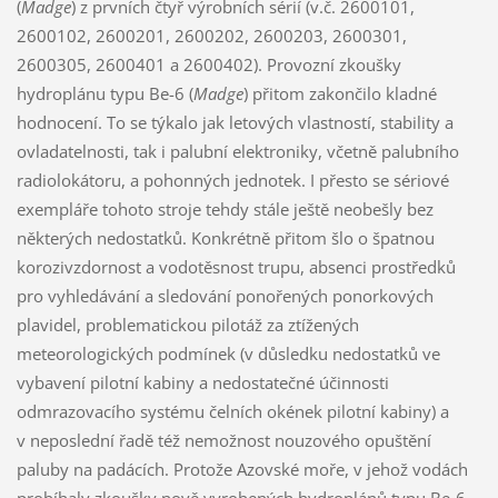
(
Madge
) z prvních čtyř výrobních sérií (v.č. 2600101,
2600102, 2600201, 2600202, 2600203, 2600301,
2600305, 2600401 a 2600402). Provozní zkoušky
hydroplánu typu Be-6 (
Madge
) přitom zakončilo kladné
hodnocení. To se týkalo jak letových vlastností, stability a
ovladatelnosti, tak i palubní elektroniky, včetně palubního
radiolokátoru, a pohonných jednotek. I přesto se sériové
exempláře tohoto stroje tehdy stále ještě neobešly bez
některých nedostatků. Konkrétně přitom šlo o špatnou
korozivzdornost a vodotěsnost trupu, absenci prostředků
pro vyhledávání a sledování ponořených ponorkových
plavidel, problematickou pilotáž za ztížených
meteorologických podmínek (v důsledku nedostatků ve
vybavení pilotní kabiny a nedostatečné účinnosti
odmrazovacího systému čelních okének pilotní kabiny) a
v neposlední řadě též nemožnost nouzového opuštění
paluby na padácích. Protože Azovské moře, v jehož vodách