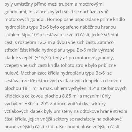
byly umístěny přímo mezi trupem a motorovými
gondolami, instalace zbylých šesti se nacházela vně
motorových gondol. Hornoplošně uspořádané přímé křídlo
hydroplánu typu Be-6 bylo opatřeno náběžnou hranou
s úhlem šípu 10° a sestávalo se ze tří částí, jedné střední
části s rozpětím 12,2 m a dvou vnějších částí. Zatímco
střední část křídla hydroplánu typu Be-6 měla výrazné
kladné vzepětí (+16,3°), tedy až po motorové gondoly,
vzepětí vnějších částí křídla tohoto stroje bylo přibližně
nulové. Mechanizace křídla hydroplánu typu Be-6 se
sestávala ze třísektorových vztlakových klapek s celkovou
3
plochou 18,1 m
a max. úhlem vychýlení 45° a štěrbinových
3
křidélek s celkovou plochou 8,85 m
a mezními úhly
vychýlení +30° a -20°. Zatímco vnitřní dva sektory
vztlakových klapek byly umístěny na odtokové hraně střední
části křídla, jejich vnější sektory se nacházely na odtokové
hraně vnějších částí křídla. Ke spodní ploše vnějších části