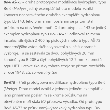
Be-6 AŠ-73
– druhá prototypová modifikace hydroplánu typu
Be-6 (
Madge
). Jediný exemplář tohoto modelu vznikl
konverzí nedostavěného druhého exempláře hydroplánu
typu LL-143. Jeho primárním posláním se přitom stal
průzkum na otevřeném moři. Od prototypu LL-143 se jediný
exemplář hydroplánu typu Be-6 AŠ-73 odlišoval zejména
instalací silnějších 2 400 hp pístových motorů typu AŠ-73,
modernějšího avionického vybavení a silnější obranné
výzbroje. Ta se sestávala ze dvou pohyblivých 20 mm
kanónů typu B-20E a čtyř pohyblivých 12,7 mm kulometů
typu UBT. Letové zkoušky tohoto stroje se přitom rozeběhly
v roce 1948.
viz. samostatný text
Be-6TR
– třetí prototypová modifikace hydroplánu typu Be-6
(
Madge
). Tento model vznikl v jednom jediném exempláři a
jeho primárním posláním se kromě průzkumu na
otevřeném moři stala též přeprava výsadku. Od prototypu
Be-6 AŠ-73 se průzkumný-výsadkový hydroplán typu Be-