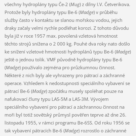
všechny hydroplány typu Če-2 (
Mug
) z dílny I.V. Četverikova.
Protože byly hydroplány typu Be-6 (
Madge
) v průběhu
služby často v kontaktu se slanou mořskou vodou, jejich
draky začaly velmi rychle podléhat korozi. Z tohoto důvodu
byla již v roce 1957 max. povolená vzletová hmotnost
těchto strojů snížena o 2 000 kg. Pouhé dva roky nato došlo
ke snížení vzletové hmotnosti hydroplánů typu Be-6 (
Madge
)
ještě o jednou tolik. VMF původně hydroplány typu Be-6
(
Madge
) používalo zejména pro průzkumnou činnost.
Některé z nich byly ale vyhrazeny pro pátrací a záchranné
operace. Vzhledem k nedostupnosti speciálního vybavení se
pátrací Be-6 (
Madge
) zpočátku musely spoléhat pouze na
nafukovací čluny typu LAS-5M a LAS-3M. Vývojem
speciálního vybavení pro pátrací a záchrannou činnost na
moři byl totiž sovětský průmysl pověřen teprve až dne 26.
listopadu 1955, v rámci programu Be-6SS. Od roku 1956 se
tak vybavení pátracích Be-6 (
Madge
) rozrostlo o záchranné