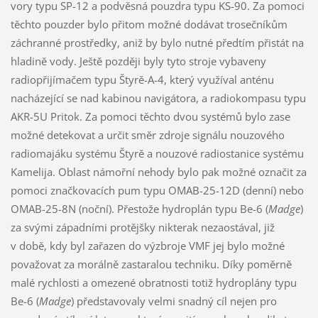
vory typu SP-12 a podvěsná pouzdra typu KS-90. Za pomoci
těchto pouzder bylo přitom možné dodávat trosečníkům
záchranné prostředky, aniž by bylo nutné předtím přistát na
hladině vody. Ještě později byly tyto stroje vybaveny
radiopřijímačem typu Štyrě-A-4, který využíval anténu
nacházející se nad kabinou navigátora, a radiokompasu typu
AKR-5U Pritok. Za pomoci těchto dvou systémů bylo zase
možné detekovat a určit směr zdroje signálu nouzového
radiomajáku systému Štyrě a nouzové radiostanice systému
Kamelija. Oblast námořní nehody bylo pak možné označit za
pomoci značkovacích pum typu OMAB-25-12D (denní) nebo
OMAB-25-8N (noční). Přestože hydroplán typu Be-6 (
Madge
)
za svými západními protějšky nikterak nezaostával, již
v době, kdy byl zařazen do výzbroje VMF jej bylo možné
považovat za morálně zastaralou techniku. Díky poměrně
malé rychlosti a omezené obratnosti totiž hydroplány typu
Be-6 (
Madge
) představovaly velmi snadný cíl nejen pro