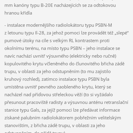
mm kanóny typu B-20E nacházejících se za odtokovou
hranou křídla
- instalace modernějšího radiolokátoru typu PSBN-M
z letounu typu Il-28, za jehož pomoci lze provádět též „slepé“
pumové útoky na cíle s velkým RL kontrastem proti
okolnímu terénu, na místo typu PSBN – jeho instalace se
navíc nachází uvnitř výsuvného (elektricky nebo ručně)
kopulovitého krytu včleněného do člunovitého břicha zádě
trupu, v oblasti za jeho odstupněním (to mu zajistilo
kruhový rozhled), zatímco instalace typu PSBN byla
umístěna uvnitř pevného zaobleného krytu, který se
nacházel nad příďovou střeleckou věží (to si vyžádalo
přesunout pracoviště radisty a výsuvnou anténu retranslační
stanice typu Gals, za jejíž pomoci lze předávat informace
získané palubním radiolokátorem pobřežním velitelským
stanovištím, z břicha zádě trupu, v oblasti za jeho
odstupněním, do přídě trupu)