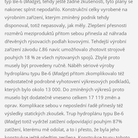
typ Be-6 (
Madge
), tehdy ještě žádné zkušenosti, tyto plány se
nakonec splnit nepodařilo. Konstrukční celky vyrobené na
výrobním zařízení, kterým zmíněný podnik tehdy
disponoval, totiž nepasovaly, jak měly. Zlepšení přesnosti
rozměrů meziproduktů přitom sebou přinesla až náhrada
dřevěných rýsovacích podlah kovovými. Tehdejší výrobní
zařízení závodu č.86 navíc umožňovalo zhotovit strojově
pouhých 18 % ze všech nýtovaných spojů. Zbylé proto
musely být provedeny ručně. Náběh sériové výroby
hydroplánu typu Be-6 (
Madge
) přitom zkomplikovalo též
nedostatečně podrobné vyhotovení výkresových podkladů,
kterých bylo okolo 13 000. Do zmíněných výkresů proto
muselo být dodatečně vneseno celkem 17 119 změn a
oprav. Komplikace sebou v neposlední řadě přinesly též
výsledky statických zkoušek. Trup hydroplánu typu Be-6
(
Madge
) totiž vydržel zatížení odpovídající pouhým 87%
zatížení, kterému mě odolat, a to i přesto, že byla jeho
konstrukce ještě předtím zesílena. Konstrukce trupu tohoto