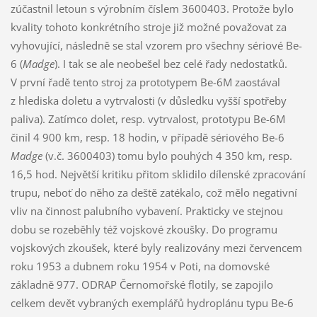
zúčastnil letoun s výrobním číslem 3600403. Protože bylo
kvality tohoto konkrétního stroje již možné považovat za
vyhovující, následně se stal vzorem pro všechny sériové Be-
6 (
Madge
). I tak se ale neobešel bez celé řady nedostatků.
V první řadě tento stroj za prototypem Be-6M zaostával
z hlediska doletu a vytrvalosti (v důsledku vyšší spotřeby
paliva). Zatímco dolet, resp. vytrvalost, prototypu Be-6M
činil 4 900 km, resp. 18 hodin, v případě sériového Be-6
Madge
(v.č. 3600403) tomu bylo pouhých 4 350 km, resp.
16,5 hod. Největší kritiku přitom sklidilo dílenské zpracování
trupu, neboť do něho za deště zatékalo, což mělo negativní
vliv na činnost palubního vybavení. Prakticky ve stejnou
dobu se rozeběhly též vojskové zkoušky. Do programu
vojskových zkoušek, které byly realizovány mezi červencem
roku 1953 a dubnem roku 1954 v Poti, na domovské
základně 977. ODRAP Černomořské flotily, se zapojilo
celkem devět vybraných exemplářů hydroplánu typu Be-6