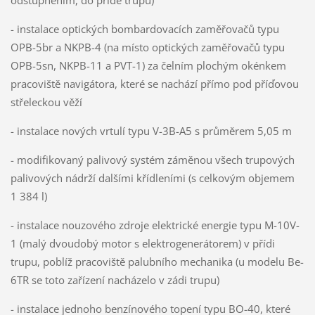
- instalace optických bombardovacích zaměřovačů typu
OPB-5br a NKPB-4 (na místo optických zaměřovačů typu
OPB-5sn, NKPB-11 a PVT-1) za čelním plochým okénkem
pracoviště navigátora, které se nachází přímo pod příďovou
střeleckou věží
- instalace nových vrtulí typu V-3B-A5 s průměrem 5,05 m
- modifikovaný palivový systém záměnou všech trupových
palivových nádrží dalšími křídleními (s celkovým objemem
1 384 l)
- instalace nouzového zdroje elektrické energie typu M-10V-
1 (malý dvoudobý motor s elektrogenerátorem) v přídi
trupu, poblíž pracoviště palubního mechanika (u modelu Be-
6TR se toto zařízení nacházelo v zádi trupu)
- instalace jednoho benzínového topení typu BO-40, které