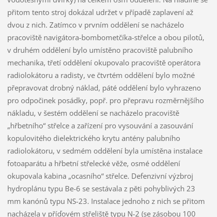
přitom tento stroj dokázal udržet v případě zaplavení až
dvou z nich. Zatímco v prvním oddělení se nacházelo
pracoviště navigátora-bombometčíka-střelce a obou pilotů,
v druhém oddělení bylo umístěno pracoviště palubního
mechanika, třetí oddělení okupovalo pracoviště operátora
radiolokátoru a radisty, ve čtvrtém oddělení bylo možné
přepravovat drobný náklad, páté oddělení bylo vyhrazeno
pro odpočinek posádky, popř. pro přepravu rozměrnějšího
nákladu, v šestém oddělení se nacházelo pracoviště
„hřbetního“ střelce a zařízení pro vysouvání a zasouvání
kopulovitého dielektrického krytu antény palubního
radiolokátoru, v sedmém oddělení byla umístěna instalace
fotoaparátu a hřbetní střelecké věže, osmé oddělení
okupovala kabina „ocasního“ střelce. Defenzivní výzbroj
hydroplánu typu Be-6 se sestávala z pěti pohyblivých 23
mm kanónů typu NS-23. Instalace jednoho z nich se přitom
nacházela v příďovém střeliště typu N-2 (se zásobou 100