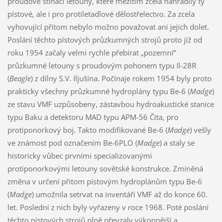
proudové stíhací letouny, které mezitím zcela nahradily ty
pístové, ale i pro protiletadlové dělostřelectvo. Za zcela
vyhovující přitom nebylo možno považovat ani jejich dolet.
Poslání těchto pístových průzkumných strojů proto již od
roku 1954 začaly velmi rychle přebírat „pozemní“
průzkumné letouny s proudovým pohonem typu Il-28R
(
Beagle
) z dílny S.V. Iljušina. Počínaje rokem 1954 byly proto
prakticky všechny průzkumné hydroplány typu Be-6 (
Madge
)
ze stavu VMF uzpůsobeny, zástavbou hydroakustické stanice
typu Baku a detektoru MAD typu APM-56 Čita, pro
protiponorkový boj. Takto modifikované Be-6 (
Madge
) vešly
ve známost pod označením Be-6PLO (
Madge
) a staly se
historicky vůbec prvními specializovanými
protiponorkovými letouny sovětské konstrukce. Zmíněná
změna v určení přitom pístovým hydroplánům typu Be-6
(
Madge
) umožnila setrvat na inventáři VMF až do konce 60.
let. Poslední z nich byly vyřazeny v roce 1968. Poté poslání
těchto pístových strojů plně převzaly výkonnější a