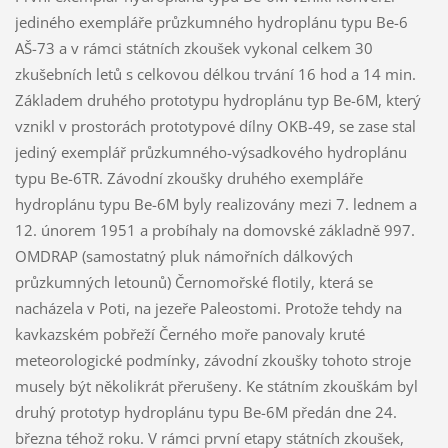
jediného exempláře průzkumného hydroplánu typu Be-6
AŠ-73 a v rámci státních zkoušek vykonal celkem 30
zkušebních letů s celkovou délkou trvání 16 hod a 14 min.
Základem druhého prototypu hydroplánu typ Be-6M, který
vznikl v prostorách prototypové dílny OKB-49, se zase stal
jediný exemplář průzkumného-výsadkového hydroplánu
typu Be-6TR. Závodní zkoušky druhého exempláře
hydroplánu typu Be-6M byly realizovány mezi 7. lednem a
12. únorem 1951 a probíhaly na domovské základně 997.
OMDRAP (samostatný pluk námořních dálkových
průzkumných letounů) Černomořské flotily, která se
nacházela v Poti, na jezeře Paleostomi. Protože tehdy na
kavkazském pobřeží Černého moře panovaly kruté
meteorologické podmínky, závodní zkoušky tohoto stroje
musely být několikrát přerušeny. Ke státním zkouškám byl
druhý prototyp hydroplánu typu Be-6M předán dne 24.
března téhož roku. V rámci první etapy státních zkoušek,