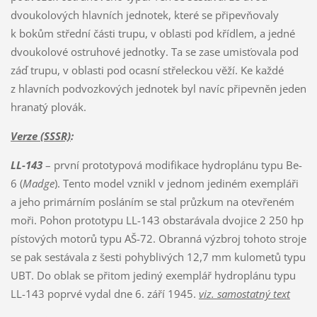
dvoukolových hlavních jednotek, které se připevňovaly
k bokům střední části trupu, v oblasti pod křídlem, a jedné
dvoukolové ostruhové jednotky. Ta se zase umisťovala pod
záď trupu, v oblasti pod ocasní střeleckou věží. Ke každé
z hlavních podvozkových jednotek byl navíc připevněn jeden
hranatý plovák.
Verze (SSSR)
:
LL-143
– první prototypová modifikace hydroplánu typu Be-
6 (
Madge
). Tento model vznikl v jednom jediném exempláři
a jeho primárním posláním se stal průzkum na otevřeném
moři. Pohon prototypu LL-143 obstarávala dvojice 2 250 hp
pístových motorů typu AŠ-72. Obranná výzbroj tohoto stroje
se pak sestávala z šesti pohyblivých 12,7 mm kulometů typu
UBT. Do oblak se přitom jediný exemplář hydroplánu typu
LL-143 poprvé vydal dne 6. září 1945.
viz. samostatný text