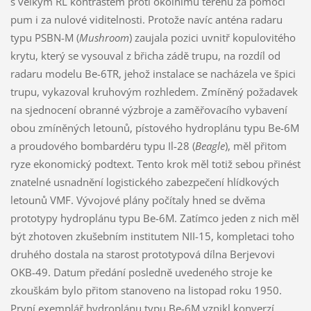
s velkým RL kontrastem proti okolnímu terénu za pomoci
pum i za nulové viditelnosti. Protože navíc anténa radaru
typu PSBN-M (
Mushroom
) zaujala pozici uvnitř kopulovitého
krytu, který se vysouval z břicha zádě trupu, na rozdíl od
radaru modelu Be-6TR, jehož instalace se nacházela ve špici
trupu, vykazoval kruhovým rozhledem. Zmíněný požadavek
na sjednocení obranné výzbroje a zaměřovacího vybavení
obou zmíněných letounů, pístového hydroplánu typu Be-6M
a proudového bombardéru typu Il-28 (
Beagle
), měl přitom
ryze ekonomický podtext. Tento krok měl totiž sebou přinést
znatelné usnadnění logistického zabezpečení hlídkových
letounů VMF. Vývojové plány počítaly hned se dvěma
prototypy hydroplánu typu Be-6M. Zatímco jeden z nich měl
být zhotoven zkušebním institutem NII-15, kompletaci toho
druhého dostala na starost prototypová dílna Berjevovi
OKB-49. Datum předání posledně uvedeného stroje ke
zkouškám bylo přitom stanoveno na listopad roku 1950.
První exemplář hydroplánu typu Be-6M vznikl konverzí