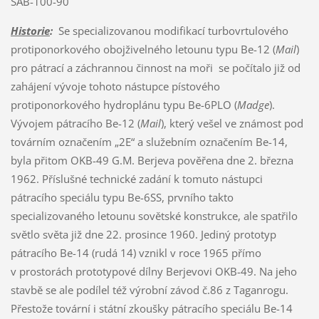
SAB-100-90
Historie
:
Se specializovanou modifikací turbovrtulového
protiponorkového obojživelného letounu typu Be-12 (
Mail
)
pro pátrací a záchrannou činnost na moři se počítalo již od
zahájení vývoje tohoto nástupce pístového
protiponorkového hydroplánu typu Be-6PLO (
Madge
).
Vývojem pátracího Be-12 (
Mail
), který vešel ve známost pod
továrním označením „2E“ a služebním označením Be-14,
byla přitom OKB-49 G.M. Berjeva pověřena dne 2. března
1962. Příslušné technické zadání k tomuto nástupci
pátracího speciálu typu Be-6SS, prvního takto
specializovaného letounu sovětské konstrukce, ale spatřilo
světlo světa již dne 22. prosince 1960. Jediný prototyp
pátracího Be-14 (rudá 14) vznikl v roce 1965 přímo
v prostorách prototypové dílny Berjevovi OKB-49. Na jeho
stavbě se ale podílel též výrobní závod č.86 z Taganrogu.
Přestože tovární i státní zkoušky pátracího speciálu Be-14