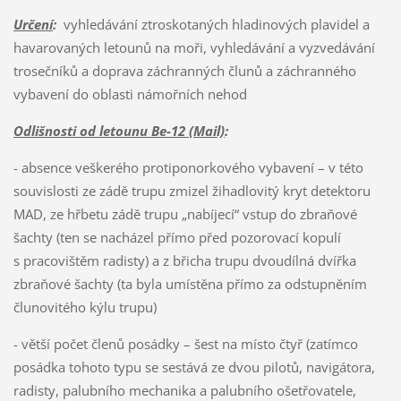
Určení
:
vyhledávání ztroskotaných hladinových plavidel a
havarovaných letounů na moři, vyhledávání a vyzvedávání
trosečníků a doprava záchranných člunů a záchranného
vybavení do oblasti námořních nehod
Odlišnosti od letounu Be-12 (Mail)
:
- absence veškerého protiponorkového vybavení – v této
souvislosti ze zádě trupu zmizel žihadlovitý kryt detektoru
MAD, ze hřbetu zádě trupu „nabíjecí“ vstup do zbraňové
šachty (ten se nacházel přímo před pozorovací kopulí
s pracovištěm radisty) a z břicha trupu dvoudílná dvířka
zbraňové šachty (ta byla umístěna přímo za odstupněním
člunovitého kýlu trupu)
- větší počet členů posádky – šest na místo čtyř (zatímco
posádka tohoto typu se sestává ze dvou pilotů, navigátora,
radisty, palubního mechanika a palubního ošetřovatele,