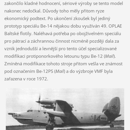
zakončilo kladné hodnocení, sériové výroby se tento model
nakonec nedočkal. Důvody toho měly přitom ryze
ekonomický podtext. Po ukončení zkoušek byl jediný
prototyp speciálu Be-14 nějakou dobu využíván 49. OPLAE
Baltské flotily. Naléhavá potřeba po obojživelném speciálu
pro pátrací a záchrannou činnost nicméně později dala za
vznik jednodušší a levnější pro tento účel specializované
modifikaci protiponorkového letounu typu Be-12 (
Mail
).
Zmíněná modifikace tohoto stroje přitom vešla ve známost
pod označením Be-12PS (
Mail
) a do výzbroje VMF byla
zařazena v roce 1972.