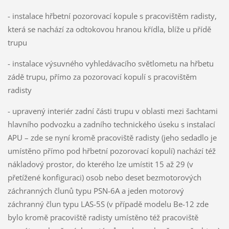
- instalace hřbetní pozorovací kopule s pracovištěm radisty,
která se nachází za odtokovou hranou křídla, blíže u přídě
trupu
- instalace výsuvného vyhledávacího světlometu na hřbetu
zádě trupu, přímo za pozorovací kopulí s pracovištěm
radisty
- upravený interiér zadní části trupu v oblasti mezi šachtami
hlavního podvozku a zadního technického úseku s instalací
APU – zde se nyní kromě pracoviště radisty (jeho sedadlo je
umístěno přímo pod hřbetní pozorovací kopulí) nachází též
nákladový prostor, do kterého lze umístit 15 až 29 (v
přetížené konfiguraci) osob nebo deset bezmotorových
záchranných člunů typu PSN-6A a jeden motorový
záchranný člun typu LAS-5S (v případě modelu Be-12 zde
bylo kromě pracoviště radisty umístěno též pracoviště