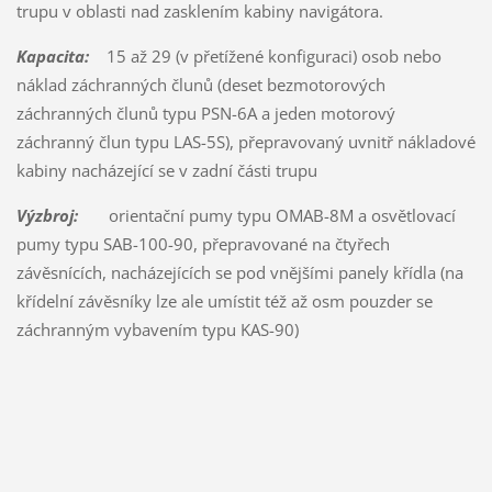
trupu v oblasti nad zasklením kabiny navigátora.
Kapacita:
15 až 29 (v přetížené konfiguraci) osob nebo
náklad záchranných člunů (deset bezmotorových
záchranných člunů typu PSN-6A a jeden motorový
záchranný člun typu LAS-5S), přepravovaný uvnitř nákladové
kabiny nacházející se v zadní části trupu
Výzbroj:
orientační pumy typu OMAB-8M a osvětlovací
pumy typu SAB-100-90, přepravované na čtyřech
závěsnících, nacházejících se pod vnějšími panely křídla (na
křídelní závěsníky lze ale umístit též až osm pouzder se
záchranným vybavením typu KAS-90)