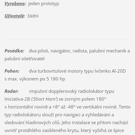
Vyrobeno
:
jeden prototyp
Uživatelé
:
žádní
Posádka:
dva piloti, navigátor, radista, palubní mechanik a
palubní ošetřovatel
Pohon:
dva turbovrtulové motory typu Ivčenko Al-20D
s max. výkonem po 5 180 hp
Radar:
impulsní dopplerovský radiolokátor typu
Iniciativa-2B (
‘Short Horn’
) se zorným polem 180°
v horizontální rovině a +8° až -48° ve vertikální rovině. Tento
typ radiolokátoru slouží pro navigaci a vyhledávání a
sledování hladinových cílů. Jeho instalace se přitom nachází
uvnitř protáhlého zaobleného krytu, který vybíhá ze špice