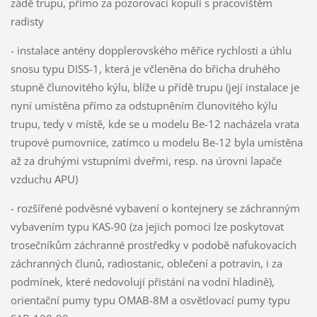
zádě trupu, přímo za pozorovací kopulí s pracovištěm
radisty
- instalace antény dopplerovského měřice rychlosti a úhlu
snosu typu DISS-1, která je včleněna do břicha druhého
stupně člunovitého kýlu, blíže u přídě trupu (její instalace je
nyní umístěna přímo za odstupněním člunovitého kýlu
trupu, tedy v místě, kde se u modelu Be-12 nacházela vrata
trupové pumovnice, zatímco u modelu Be-12 byla umístěna
až za druhými vstupními dveřmi, resp. na úrovni lapače
vzduchu APU)
- rozšířené podvěsné vybavení o kontejnery se záchranným
vybavením typu KAS-90 (za jejich pomoci lze poskytovat
trosečníkům záchranné prostředky v podobě nafukovacích
záchranných člunů, radiostanic, oblečení a potravin, i za
podmínek, které nedovolují přistání na vodní hladině),
orientační pumy typu OMAB-8M a osvětlovací pumy typu