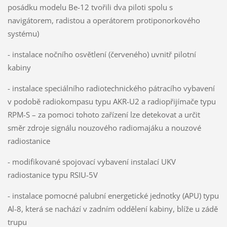
posádku modelu Be-12 tvořili dva piloti spolu s
navigátorem, radistou a operátorem protiponorkového
systému)
- instalace nočního osvětlení (červeného) uvnitř pilotní
kabiny
- instalace speciálního radiotechnického pátracího vybavení
v podobě radiokompasu typu AKR-U2 a radiopřijímače typu
RPM-S – za pomoci tohoto zařízení lze detekovat a určit
směr zdroje signálu nouzového radiomajáku a nouzové
radiostanice
- modifikované spojovací vybavení instalací UKV
radiostanice typu RSIU-5V
- instalace pomocné palubní energetické jednotky (APU) typu
Al-8, která se nachází v zadním oddělení kabiny, blíže u zádě
trupu