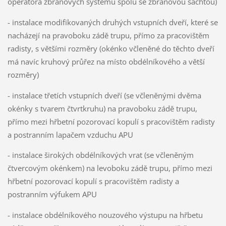
operátora zbraňových systémů spolu se zbraňovou šachtou)
- instalace modifikovaných druhých vstupních dveří, které se
nacházejí na pravoboku zádě trupu, přímo za pracovištěm
radisty, s většími rozměry (okénko včleněné do těchto dveří
má navíc kruhový průřez na místo obdélníkového a větší
rozměry)
- instalace třetích vstupních dveří (se včleněnými dvěma
okénky s tvarem čtvrtkruhu) na pravoboku zádě trupu,
přímo mezi hřbetní pozorovací kopulí s pracovištěm radisty
a postranním lapačem vzduchu APU
- instalace širokých obdélníkových vrat (se včleněným
čtvercovým okénkem) na levoboku zádě trupu, přímo mezi
hřbetní pozorovací kopulí s pracovištěm radisty a
postranním výfukem APU
- instalace obdélníkového nouzového výstupu na hřbetu