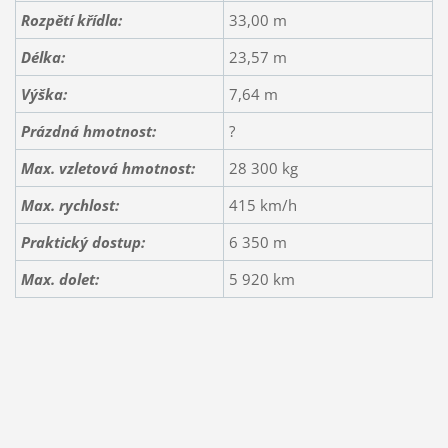
Rozpětí křídla:
33,00 m
Délka:
23,57 m
Výška:
7,64 m
Prázdná hmotnost:
?
Max. vzletová hmotnost:
28 300 kg
Max. rychlost:
415 km/h
Praktický dostup:
6 350 m
Max. dolet:
5 920 km