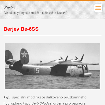
Ruslet
Velká encyklopedie ruského a čínského letectví
Berjev Be-6SS
Typ
:
speciální modifikace dálkového průzkumného
hydroplánu typu
Be-6 (
Madge
)
určená pro pátrací a