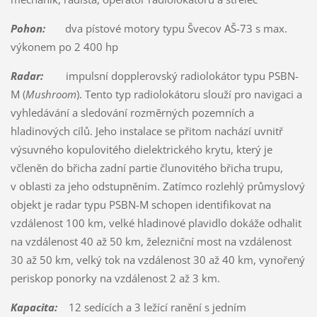
Pohon:
dva pístové motory typu Švecov AŠ-73 s max.
výkonem po 2 400 hp
Radar:
impulsní dopplerovský radiolokátor typu PSBN-
M (
Mushroom
). Tento typ radiolokátoru slouží pro navigaci a
vyhledávání a sledování rozměrných pozemních a
hladinových cílů. Jeho instalace se přitom nachází uvnitř
výsuvného kopulovitého dielektrického krytu, který je
včleněn do břicha zadní partie člunovitého břicha trupu,
v oblasti za jeho odstupněním. Zatímco rozlehlý průmyslový
objekt je radar typu PSBN-M schopen identifikovat na
vzdálenost 100 km, velké hladinové plavidlo dokáže odhalit
na vzdálenost 40 až 50 km, železniční most na vzdálenost
30 až 50 km, velký tok na vzdálenost 30 až 40 km, vynořený
periskop ponorky na vzdálenost 2 až 3 km.
Kapacita:
12 sedících a 3 ležící ranění s jedním