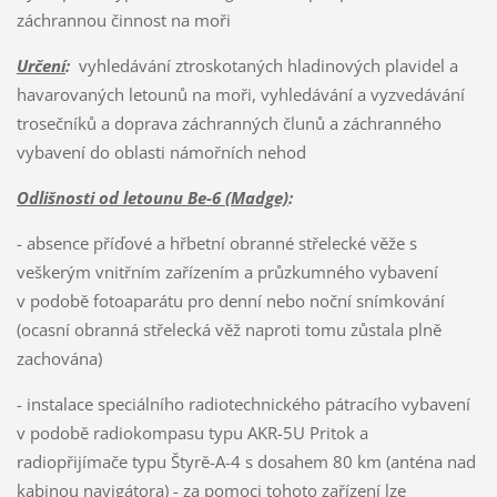
záchrannou činnost na moři
Určení
:
vyhledávání ztroskotaných hladinových plavidel a
havarovaných letounů na moři, vyhledávání a vyzvedávání
trosečníků a doprava záchranných člunů a záchranného
vybavení do oblasti námořních nehod
Odlišnosti od letounu Be-6 (Madge)
:
- absence příďové a hřbetní obranné střelecké věže s
veškerým vnitřním zařízením a průzkumného vybavení
v podobě fotoaparátu pro denní nebo noční snímkování
(ocasní obranná střelecká věž naproti tomu zůstala plně
zachována)
- instalace speciálního radiotechnického pátracího vybavení
v podobě radiokompasu typu AKR-5U Pritok a
radiopřijímače typu Štyrě-A-4 s dosahem 80 km (anténa nad
kabinou navigátora) - za pomoci tohoto zařízení lze