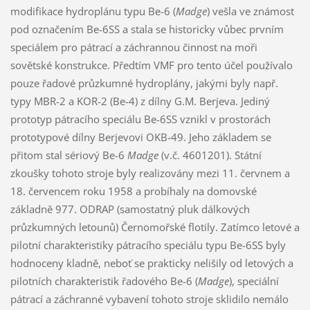
modifikace hydroplánu typu Be-6 (
Madge
) vešla ve známost
pod označením Be-6SS a stala se historicky vůbec prvním
speciálem pro pátrací a záchrannou činnost na moři
sovětské konstrukce. Předtím VMF pro tento účel používalo
pouze řadové průzkumné hydroplány, jakými byly např.
typy MBR-2 a KOR-2 (Be-4) z dílny G.M. Berjeva. Jediný
prototyp pátracího speciálu Be-6SS vznikl v prostorách
prototypové dílny Berjevovi OKB-49. Jeho základem se
přitom stal sériový Be-6
Madge
(v.č. 4601201). Státní
zkoušky tohoto stroje byly realizovány mezi 11. červnem a
18. červencem roku 1958 a probíhaly na domovské
základně 977. ODRAP (samostatný pluk dálkových
průzkumných letounů) Černomořské flotily. Zatímco letové a
pilotní charakteristiky pátracího speciálu typu Be-6SS byly
hodnoceny kladně, neboť se prakticky nelišily od letových a
pilotních charakteristik řadového Be-6 (
Madge
), speciální
pátrací a záchranné vybavení tohoto stroje sklidilo nemálo