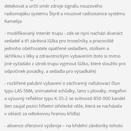
detekovat a určit směr zdroje signálu nouzového
radiomajáku systému Štyrě a nouzové radiostanice systému
Kamelija
- modifikovaný interiér trupu - zde se nyní nachází dvanáct
sedadel a tři závěsná lůžka pro trosečníky a pracoviště
jednoho ošetřovatele opatřené sedadlem, stolkem a
skříňkou s léky a zdravotnickým vybavením (toto si mimo
jiné vyžádalo z útrob trupu vyjmout lůžko, které sloužilo pro
odpočinek posádky, a sedadla pro výsadkáře)
- rozšířené palubní vybavení o záchranný nafukovací člun
typu LAS-5MA, snímatelné schůdky, lano s plováky, megafon
a výsuvný reflektor typu K-35-2 se svítivostí 850 000 kandel
(ten zaujal pozici hřbetní střelecké věže, která se nacházela
v oblasti za odtokovou hranou křídla)
- absence ofenzivní výzbroje – na křídelní závěsníky tohoto