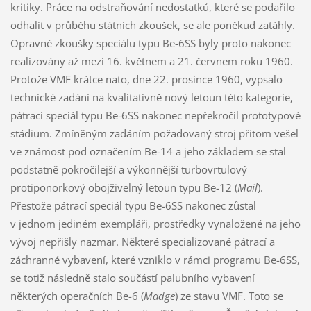
kritiky. Práce na odstraňování nedostatků, které se podařilo
odhalit v průběhu státních zkoušek, se ale poněkud zatáhly.
Opravné zkoušky speciálu typu Be-6SS byly proto nakonec
realizovány až mezi 16. květnem a 21. červnem roku 1960.
Protože VMF krátce nato, dne 22. prosince 1960, vypsalo
technické zadání na kvalitativně nový letoun této kategorie,
pátrací speciál typu Be-6SS nakonec nepřekročil prototypové
stádium. Zmíněným zadáním požadovaný stroj přitom vešel
ve známost pod označením Be-14 a jeho základem se stal
podstatně pokročilejší a výkonnější turbovrtulový
protiponorkový obojživelný letoun typu Be-12 (
Mail
).
Přestože pátrací speciál typu Be-6SS nakonec zůstal
v jednom jediném exempláři, prostředky vynaložené na jeho
vývoj nepřišly nazmar. Některé specializované pátrací a
záchranné vybavení, které vzniklo v rámci programu Be-6SS,
se totiž následně stalo součástí palubního vybavení
některých operačních Be-6 (
Madge
) ze stavu VMF. Toto se