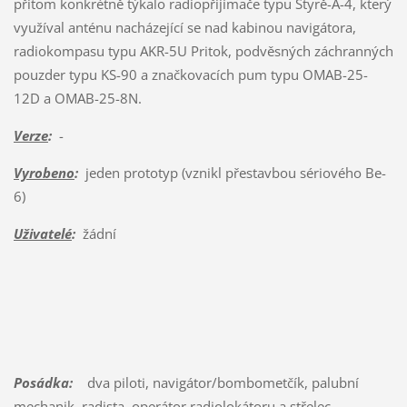
přitom konkrétně týkalo radiopřijímače typu Štyrě-A-4, který
využíval anténu nacházející se nad kabinou navigátora,
radiokompasu typu AKR-5U Pritok, podvěsných záchranných
pouzder typu KS-90 a značkovacích pum typu OMAB-25-
12D a OMAB-25-8N.
Verze
:
-
Vyrobeno
:
jeden prototyp (vznikl přestavbou sériového Be-
6)
Uživatelé
:
žádní
Posádka:
dva piloti, navigátor/bombometčík, palubní
mechanik, radista, operátor radiolokátoru a střelec