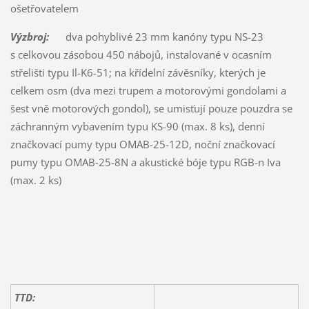
ošetřovatelem
Výzbroj:
dva pohyblivé 23 mm kanóny typu NS-23
s celkovou zásobou 450 nábojů, instalované v ocasním
střelišti typu Il-K6-51; na křídelní závěsníky, kterých je
celkem osm (dva mezi trupem a motorovými gondolami a
šest vně motorových gondol), se umisťují pouze pouzdra se
záchranným vybavením typu KS-90 (max. 8 ks), denní
značkovací pumy typu OMAB-25-12D, noční značkovací
pumy typu OMAB-25-8N a akustické bóje typu RGB-n Iva
(max. 2 ks)
TTD: