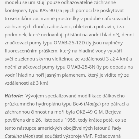
modelu se umisťují pouze odhazovatelné záchranné
kontejnery typu KAS-90 (za jejich pomoci lze poskytovat
trosečníkům záchranné prostředky v podobě nafukovacích
záchranných člunů, radiostanic, oblečení a potravin, i za
podmínek, které nedovolují přistání na vodní hladině), denní
značkovací pumy typu OMAB-25-12D (ty jsou naplněny
fluorescenčním práškem, který na hladině vody vytváří
světle zelenou skvrnu viditelnou ze vzdálenosti 3 až 4 km) a
noční značkovací pumy typu OMAB-25-8N (ty po dopadu na
vodní hladinu hoří jasným plamenem, který je viditelný ze
vzdálenosti až 3 km)
Historie
:
Vývojem specializované modifikace dálkového
průzkumného hydroplánu typu Be-6 (
Madge
) pro pátrací a
záchrannou činnost na moři byla OKB-49 G.M. Berjeva
pověřena dne 26. listopadu 1955, tedy krátce poté, co se
tento nástupce amerických obojživelných letounů řady
Catalina
(
Mop
) stal součástí výzbroje VMF. Požadovaná