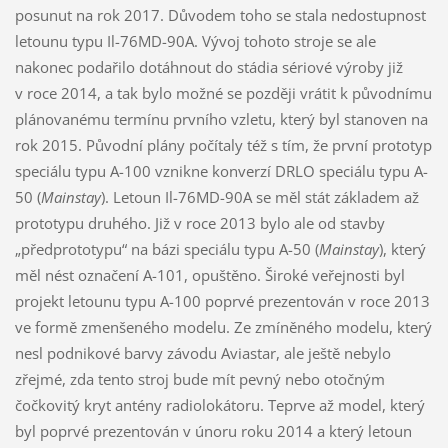
posunut na rok 2017. Důvodem toho se stala nedostupnost
letounu typu Il-76MD-90A. Vývoj tohoto stroje se ale
nakonec podařilo dotáhnout do stádia sériové výroby již
v roce 2014, a tak bylo možné se později vrátit k původnímu
plánovanému termínu prvního vzletu, který byl stanoven na
rok 2015. Původní plány počítaly též s tím, že první prototyp
speciálu typu A-100 vznikne konverzí DRLO speciálu typu A-
50 (
Mainstay
). Letoun Il-76MD-90A se měl stát základem až
prototypu druhého. Již v roce 2013 bylo ale od stavby
„předprototypu“ na bázi speciálu typu A-50 (
Mainstay
), který
měl nést označení A-101, opuštěno. Široké veřejnosti byl
projekt letounu typu A-100 poprvé prezentován v roce 2013
ve formě zmenšeného modelu. Ze zmíněného modelu, který
nesl podnikové barvy závodu Aviastar, ale ještě nebylo
zřejmé, zda tento stroj bude mít pevný nebo otočným
čočkovitý kryt antény radiolokátoru. Teprve až model, který
byl poprvé prezentován v únoru roku 2014 a který letoun