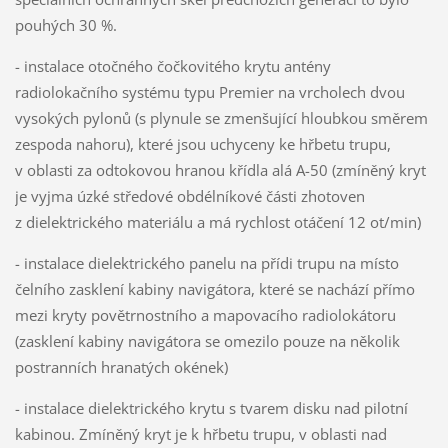
pouhých 30 %.
- instalace otočného čočkovitého krytu antény
radiolokačního systému typu Premier na vrcholech dvou
vysokých pylonů (s plynule se zmenšující hloubkou směrem
zespoda nahoru), které jsou uchyceny ke hřbetu trupu,
v oblasti za odtokovou hranou křídla alá A-50 (zmíněný kryt
je vyjma úzké středové obdélníkové části zhotoven
z dielektrického materiálu a má rychlost otáčení 12 ot/min)
- instalace dielektrického panelu na přídi trupu na místo
čelního zasklení kabiny navigátora, které se nachází přímo
mezi kryty povětrnostního a mapovacího radiolokátoru
(zasklení kabiny navigátora se omezilo pouze na několik
postranních hranatých okének)
- instalace dielektrického krytu s tvarem disku nad pilotní
kabinou. Zmíněný kryt je k hřbetu trupu, v oblasti nad