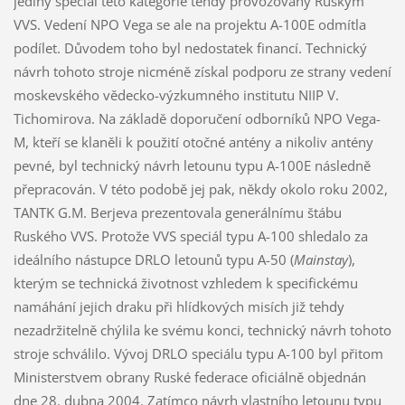
jediný speciál této kategorie tehdy provozovaný Ruským
VVS. Vedení NPO Vega se ale na projektu A-100E odmítla
podílet. Důvodem toho byl nedostatek financí. Technický
návrh tohoto stroje nicméně získal podporu ze strany vedení
moskevského vědecko-výzkumného institutu NIIP V.
Tichomirova. Na základě doporučení odborníků NPO Vega-
M, kteří se klaněli k použití otočné antény a nikoliv antény
pevné, byl technický návrh letounu typu A-100E následně
přepracován. V této podobě jej pak, někdy okolo roku 2002,
TANTK G.M. Berjeva prezentovala generálnímu štábu
Ruského VVS. Protože VVS speciál typu A-100 shledalo za
ideálního nástupce DRLO letounů typu A-50 (
Mainstay
),
kterým se technická životnost vzhledem k specifickému
namáhání jejich draku při hlídkových misích již tehdy
nezadržitelně chýlila ke svému konci, technický návrh tohoto
stroje schválilo. Vývoj DRLO speciálu typu A-100 byl přitom
Ministerstvem obrany Ruské federace oficiálně objednán
dne 28. dubna 2004. Zatímco návrh vlastního letounu typu