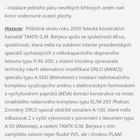
- instalace jednoho páru nevelkých břitových antén nad
konci vodorovné ocasní plochy
Historie
:
Přibližně okolo roku 2000 letecká konstrukční
kancelář TANTK G.M. Berjeva spolu se společností Afrus,
společností, která měla na svědomí interiér prezidentských
speciálů vycházejících z velkokapacitního dopravního
letounu typu Il-96-300, z vlastní iniciativy zpracovala
technický návrh alternativní modifikace DRLO (AWACS)
speciálu typu A-50EI (
Maindome
) s instalací radiolokačního
komplexu využívajícího anténu s elektronickým formováním
a vychylováním paprsků (AESA) domácí konstrukce na místo
izraelského radarového komplexu typu EL/M-205
Phalcon
.
Zmíněný DRLO speciál obdržel označení A-100, které mělo
odkazovat 2 x vyšší výkonnost v porovnání s letounem typu
A-50 (
Mainstay
), a vedení TANTK G.M. Berjeva s ním
zamýšlelo oslovit nejen Ruské VVS, ale i čínskou PLAAF.