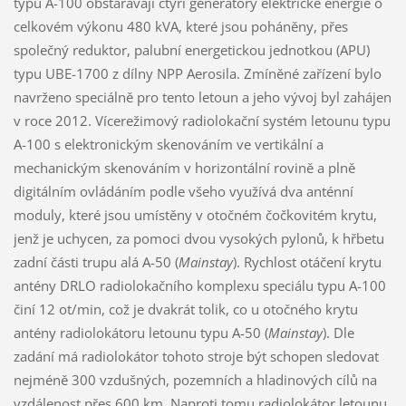
typu A-100 obstarávají čtyři generátory elektrické energie o
celkovém výkonu 480 kVA, které jsou poháněny, přes
společný reduktor, palubní energetickou jednotkou (APU)
typu UBE-1700 z dílny NPP Aerosila. Zmíněné zařízení bylo
navrženo speciálně pro tento letoun a jeho vývoj byl zahájen
v roce 2012. Vícerežimový radiolokační systém letounu typu
A-100 s elektronickým skenováním ve vertikální a
mechanickým skenováním v horizontální rovině a plně
digitálním ovládáním podle všeho využívá dva anténní
moduly, které jsou umístěny v otočném čočkovitém krytu,
jenž je uchycen, za pomoci dvou vysokých pylonů, k hřbetu
zadní části trupu alá A-50 (
Mainstay
). Rychlost otáčení krytu
antény DRLO radiolokačního komplexu speciálu typu A-100
činí 12 ot/min, což je dvakrát tolik, co u otočného krytu
antény radiolokátoru letounu typu A-50 (
Mainstay
). Dle
zadání má radiolokátor tohoto stroje být schopen sledovat
nejméně 300 vzdušných, pozemních a hladinových cílů na
vzdálenost přes 600 km. Naproti tomu radiolokátor letounu