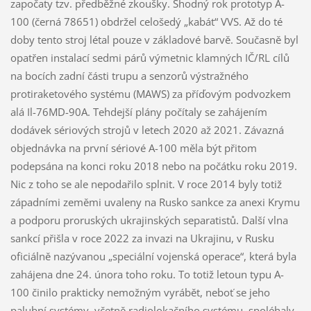
započaty tzv. předběžné zkoušky. Shodný rok prototyp A-
100 (černá 78651) obdržel celošedý „kabát“ VVS. Až do té
doby tento stroj létal pouze v základové barvě. Současně byl
opatřen instalací sedmi párů výmetnic klamných IČ/RL cílů
na bocích zadní části trupu a senzorů výstražného
protiraketového systému (MAWS) za příďovým podvozkem
alá Il-76MD-90A. Tehdejší plány počítaly se zahájením
dodávek sériových strojů v letech 2020 až 2021. Závazná
objednávka na první sériové A-100 měla být přitom
podepsána na konci roku 2018 nebo na počátku roku 2019.
Nic z toho se ale nepodařilo splnit. V roce 2014 byly totiž
západními zeměmi uvaleny na Rusko sankce za anexi Krymu
a podporu proruských ukrajinských separatistů. Další vlna
sankcí přišla v roce 2022 za invazi na Ukrajinu, v Rusku
oficiálně nazývanou „speciální vojenská operace“, která byla
zahájena dne 24. února toho roku. To totiž letoun typu A-
100 činilo prakticky nemožným vyrábět, neboť se jeho
palubní systémy, včetně radiolokačního systému, spoléhaly