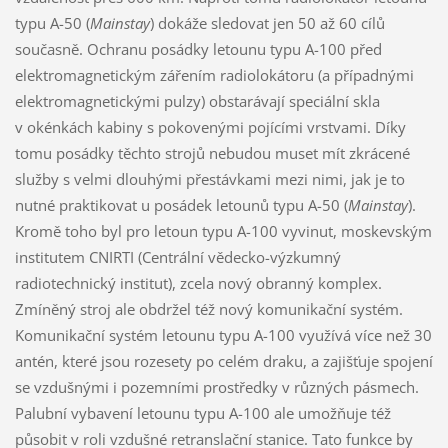
typu A-50 (
Mainstay
) dokáže sledovat jen 50 až 60 cílů
současně. Ochranu posádky letounu typu A-100 před
elektromagnetickým zářením radiolokátoru (a případnými
elektromagnetickými pulzy) obstarávají speciální skla
v okénkách kabiny s pokovenými pojícími vrstvami. Díky
tomu posádky těchto strojů nebudou muset mít zkrácené
služby s velmi dlouhými přestávkami mezi nimi, jak je to
nutné praktikovat u posádek letounů typu A-50 (
Mainstay
).
Kromě toho byl pro letoun typu A-100 vyvinut, moskevským
institutem CNIRTI (Centrální vědecko-výzkumný
radiotechnický institut), zcela nový obranný komplex.
Zmíněný stroj ale obdržel též nový komunikační systém.
Komunikační systém letounu typu A-100 využívá více než 30
antén, které jsou rozesety po celém draku, a zajišťuje spojení
se vzdušnými i pozemními prostředky v různých pásmech.
Palubní vybavení letounu typu A-100 ale umožňuje též
působit v roli vzdušné retranslační stanice. Tato funkce by