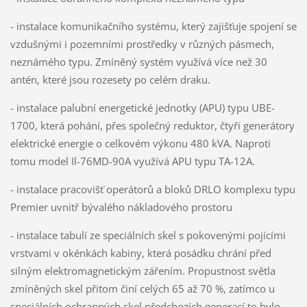
- instalace komunikačního systému, který zajišťuje spojení se
vzdušnými i pozemními prostředky v různých pásmech,
neznámého typu. Zmíněný systém využívá více než 30
antén, které jsou rozesety po celém draku.
- instalace palubní energetické jednotky (APU) typu UBE-
1700, která pohání, přes společný reduktor, čtyři generátory
elektrické energie o celkovém výkonu 480 kVA. Naproti
tomu model Il-76MD-90A využívá APU typu TA-12A.
- instalace pracovišť operátorů a bloků DRLO komplexu typu
Premier uvnitř bývalého nákladového prostoru
- instalace tabulí ze speciálních skel s pokovenými pojícími
vrstvami v okénkách kabiny, která posádku chrání před
silným elektromagnetickým zářením. Propustnost světla
zmíněných skel přitom činí celých 65 až 70 %, zatímco u
speciálních ochranných skel předchozích generací to bylo