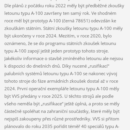
Dle plánů z počátku roku 2022 měly být předběžné zkoušky
letounu typu A-100 završeny ten samý rok. Ve shodném
roce měl být prototyp A-100 (černá 78651) odevzdán ke
zkouškám státním. Státní zkoušky letounu typu A-100 měly
být ukončeny v roce 2024. Mezitím, v roce 2020, bylo
oznámeno, že se do programu státních zkoušek letounu
typu A-100 zapojí ještě jeden prototyp tohoto stroje.
Jakékoliv informace o stavbě zmíněného letounu ale nejsou
k dispozici do dnešních dnů. Díky nucené „rusifikací“
palubních systémů letounu typu A-100 se nakonec vývoj
tohoto stroje do fáze armádních zkoušek dostal až v roce
2024. První operační exempláře letounu typu A-100 měly
být VVS předány v roce 2025. U těchto strojů ale podle
všeho neměla být „rusifikace“ ještě úplná, a proto se měly
částečně spoléhat na zahraniční součástky, které měly být
nejspíš zakoupeny přes různé prostředníky. VVS si přitom
plánovalo do roku 2035 pořídit téměř 40 speciálů typu A-