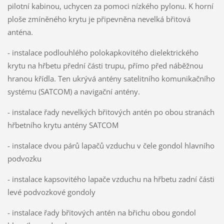
pilotní kabinou, uchycen za pomoci nízkého pylonu. K horní
ploše zmíněného krytu je připevněna nevelká břitová
anténa.
- instalace podlouhlého polokapkovitého dielektrického
krytu na hřbetu přední části trupu, přímo před náběžnou
hranou křídla. Ten ukrývá antény satelitního komunikačního
systému (SATCOM) a navigační antény.
- instalace řady nevelkých břitových antén po obou stranách
hřbetního krytu antény SATCOM
- instalace dvou párů lapačů vzduchu v čele gondol hlavního
podvozku
- instalace kapsovitého lapače vzduchu na hřbetu zadní části
levé podvozkové gondoly
- instalace řady břitových antén na břichu obou gondol