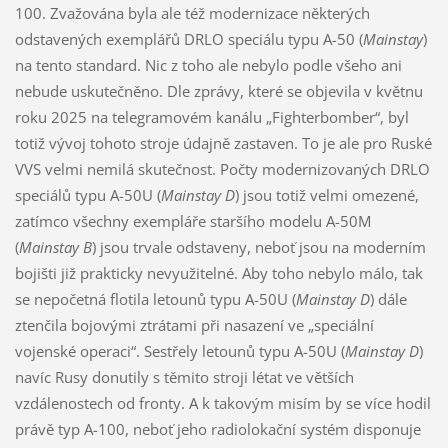
100. Zvažována byla ale též modernizace některých
odstavených exemplářů DRLO speciálu typu A-50 (
Mainstay
)
na tento standard. Nic z toho ale nebylo podle všeho ani
nebude uskutečněno. Dle zprávy, které se objevila v květnu
roku 2025 na telegramovém kanálu „Fighterbomber“, byl
totiž vývoj tohoto stroje údajně zastaven. To je ale pro Ruské
VVS velmi nemilá skutečnost. Počty modernizovaných DRLO
speciálů typu A-50U (
Mainstay D
) jsou totiž velmi omezené,
zatímco všechny exempláře staršího modelu A-50M
(
Mainstay B
) jsou trvale odstaveny, neboť jsou na moderním
bojišti již prakticky nevyužitelné. Aby toho nebylo málo, tak
se nepočetná flotila letounů typu A-50U (
Mainstay D
) dále
ztenčila bojovými ztrátami při nasazení ve „speciální
vojenské operaci“. Sestřely letounů typu A-50U (
Mainstay D
)
navíc Rusy donutily s těmito stroji létat ve větších
vzdálenostech od fronty. A k takovým misím by se více hodil
právě typ A-100, neboť jeho radiolokační systém disponuje