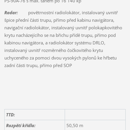
PS-90A-76 s max. tahem po 16 140 kp
Radar:
povětrnostní radiolokátor, instalovaný uvnitř
špice přední části trupu, přímo před kabinu navigátora,
navigační radiolokátor, instalovaný uvnitř polokapkovitého
krytu nacházejícího se na břichu přídě trupu, přímo pod
kabinou navigátora, a radiolokátor systému DRLO,
instalovaný uvnitř rozměrného čočkovitého krytu
uchyceného za pomoci dvou vysokých pylonů ke hřbetu
zadní části trupu, přímo před SOP
TTD:
Rozpětí křídla:
50,50 m