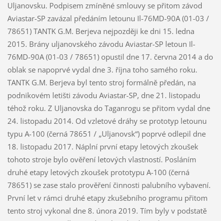
Uljanovsku. Podpisem zmíněné smlouvy se přitom závod
Aviastar-SP zavázal předáním letounu Il-76MD-90A (01-03 /
78651) TANTK G.M. Berjeva nejpozději ke dni 15. ledna
2015. Brány uljanovského závodu Aviastar-SP letoun Il-
76MD-90A (01-03 / 78651) opustil dne 17. června 2014 a do
oblak se napoprvé vydal dne 3. října toho samého roku.
TANTK G.M. Berjeva byl tento stroj formálně předán, na
podnikovém letišti závodu Aviastar-SP, dne 21. listopadu
téhož roku. Z Uljanovska do Taganrogu se přitom vydal dne
24. listopadu 2014. Od vzletové dráhy se prototyp letounu
typu A-100 (černá 78651 / „Uljanovsk“) poprvé odlepil dne
18. listopadu 2017. Náplní první etapy letových zkoušek
tohoto stroje bylo ověření letových vlastností. Posláním
druhé etapy letových zkoušek prototypu A-100 (černá
78651) se zase stalo prověření činnosti palubního vybavení.
První let v rámci druhé etapy zkušebního programu přitom
tento stroj vykonal dne 8. února 2019. Tím byly v podstatě