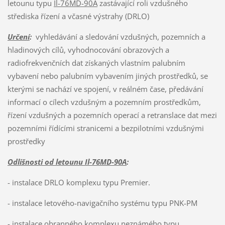
letounu typu
Il-76MD-90A
zastávající roli vzdušného
střediska řízení a včasné výstrahy (DRLO)
Určení
:
vyhledávání a sledování vzdušných, pozemních a
hladinových cílů, vyhodnocování obrazových a
radiofrekvenčních dat získaných vlastním palubním
vybavení nebo palubním vybavením jiných prostředků, se
kterými se nachází ve spojení, v reálném čase, předávání
informací o cílech vzdušným a pozemním prostředkům,
řízení vzdušných a pozemních operací a retranslace dat mezi
pozemními řídícími stranicemi a bezpilotními vzdušnými
prostředky
Odlišnosti od letounu Il-76MD-90A
:
- instalace DRLO komplexu typu Premier.
- instalace letového-navigačního systému typu PNK-PM
- instalace obranného komplexu neznámého typu