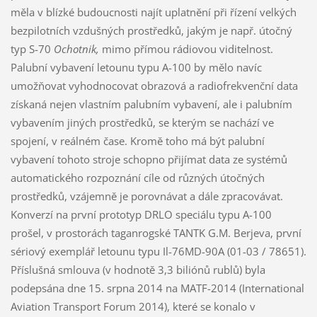
měla v blízké budoucnosti najít uplatnění při řízení velkých
bezpilotních vzdušných prostředků, jakým je např. útočný
typ S-70
Ochotnik,
mimo přímou rádiovou viditelnost.
Palubní vybavení letounu typu A-100 by mělo navíc
umožňovat vyhodnocovat obrazová a radiofrekvenční data
získaná nejen vlastním palubním vybavení, ale i palubním
vybavením jiných prostředků, se kterým se nachází ve
spojení, v reálném čase. Kromě toho má být palubní
vybavení tohoto stroje schopno přijímat data ze systémů
automatického rozpoznání cíle od různých útočných
prostředků, vzájemně je porovnávat a dále zpracovávat.
Konverzí na první prototyp DRLO speciálu typu A-100
prošel, v prostorách taganrogské TANTK G.M. Berjeva, první
sériový exemplář letounu typu Il-76MD-90A (01-03 / 78651).
Příslušná smlouva (v hodnotě 3,3 biliónů rublů) byla
podepsána dne 15. srpna 2014 na MATF-2014 (International
Aviation Transport Forum 2014), které se konalo v