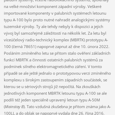
na velké množství komponent západní výroby. Veškeré
importované komponenty v palubních systémech letounu
typu A-100 bylo proto nutné nahradit analogickými systémy
tuzemské výroby. Ty ale tehdy nebyly k dispozici a jejich
vývoj byl samozřejmě záležitostí na několik let. Za letu byl
víceúčelový radio-technický komplex (MBRTK) prototypu A-
100 (černá 78651) napoprvé zapnut až dne 10. února 2022.
Posláním zmíněného letu se přitom stalo ověření základních
funkcí MBRTK a činnosti ostatních palubních systémů za
podmínek silného elektromagnetického záření. V tomto
případě se ale ještě jednalo o prototypovou verzi zmíněného
komplexu s širokým zastoupením západních součástek, se
kterou se u sériových strojů již nepočítá. Na zkouškách
jednotlivých komponent MBRTK letounu typu A-100 se ale
podílí též jeden speciálně upravený letoun typu A-50M
(
Mainstay B
). Tato vzdušná zkušebna je přitom známa jako A-
100LL a do oblak se napoprvé vydala dne 26. října 2016.