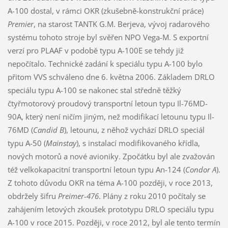
A-100 dostal, v rámci OKR (zkušebně-konstrukční práce)
Premier
, na starost TANTK G.M. Berjeva, vývoj radarového
systému tohoto stroje byl svěřen NPO Vega-M. S exportní
verzí pro PLAAF v podobě typu A-100E se tehdy již
nepočítalo. Technické zadání k speciálu typu A-100 bylo
přitom VVS schváleno dne 6. května 2006. Základem DRLO
speciálu typu A-100 se nakonec stal středně těžký
čtyřmotorový proudový transportní letoun typu Il-76MD-
90A, který není ničím jiným, než modifikací letounu typu Il-
76MD (
Candid B
), letounu, z něhož vychází DRLO speciál
typu A-50 (
Mainstay
), s instalací modifikovaného křídla,
nových motorů a nové avioniky. Zpočátku byl ale zvažován
též velkokapacitní transportní letoun typu An-124 (
Condor A
).
Z tohoto důvodu OKR na téma A-100 později, v roce 2013,
obdržely šifru
Preimer-476
. Plány z roku 2010 počítaly se
zahájením letových zkoušek prototypu DRLO speciálu typu
A-100 v roce 2015. Později, v roce 2012, byl ale tento termín