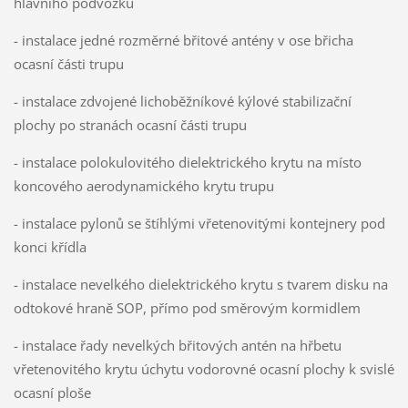
hlavního podvozku
- instalace jedné rozměrné břitové antény v ose břicha
ocasní části trupu
- instalace zdvojené lichoběžníkové kýlové stabilizační
plochy po stranách ocasní části trupu
- instalace polokulovitého dielektrického krytu na místo
koncového aerodynamického krytu trupu
- instalace pylonů se štíhlými vřetenovitými kontejnery pod
konci křídla
- instalace nevelkého dielektrického krytu s tvarem disku na
odtokové hraně SOP, přímo pod směrovým kormidlem
- instalace řady nevelkých břitových antén na hřbetu
vřetenovitého krytu úchytu vodorovné ocasní plochy k svislé
ocasní ploše