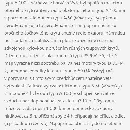
typu A-100 ztvárňoval v barvách VVS, byl opatřen maketou
otočného krytu antény radiolokátoru. Letoun typu A-100 má
v porovnání s letounem typu A-50 (
Mainstay
) vylepšenou
aerodynamiku, a to aerodynamičtějším pojetím nosníků
otočného čočkovitého krytu antény radiolokátoru, náhradou
horizontálních stabilizačních ploch konvenčně řešenou
zdvojenou kýlovkou a zrušením různých trupových krytů.
Díky tomu a díky instalaci motorů typu PS-90A-76, které
mají výrazně nižší spotřebu paliva než motory typu D-30KP-
2, pohonné jednotky letounu typu A-50 (
Mainstay
), má
v porovnání s tímto svým předchůdcem znatelně větší
vytrvalost. Zatímco vytrvalost letounu typu A-50 (
Mainstay
)
činí pouhé 4 h, letoun typu A-100 je schopen setrvat ve
vzduchu bez doplnění paliva za letu až 10 h. Díky tomu
může ve vzdálenosti 1 000 km od domovské základny
hlídkovat až 6 h, přičemž zbylé 4 h připadají na přílet a odlet
(a případnou rezervu). Napájení palubních systémů letounu