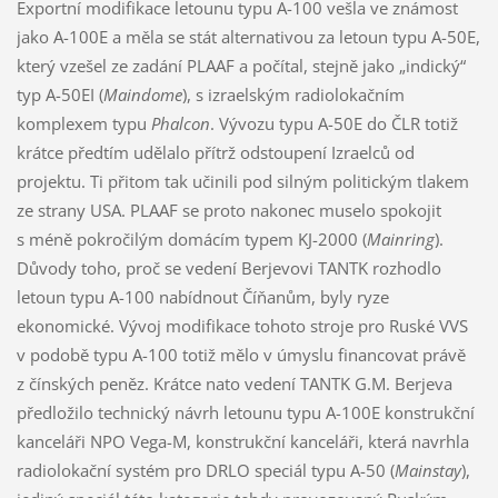
Exportní modifikace letounu typu A-100 vešla ve známost
jako A-100E a měla se stát alternativou za letoun typu A-50E,
který vzešel ze zadání PLAAF a počítal, stejně jako „indický“
typ A-50EI (
Maindome
), s izraelským radiolokačním
komplexem typu
Phalcon
. Vývozu typu A-50E do ČLR totiž
krátce předtím udělalo přítrž odstoupení Izraelců od
projektu. Ti přitom tak učinili pod silným politickým tlakem
ze strany USA. PLAAF se proto nakonec muselo spokojit
s méně pokročilým domácím typem KJ-2000 (
Mainring
).
Důvody toho, proč se vedení Berjevovi TANTK rozhodlo
letoun typu A-100 nabídnout Číňanům, byly ryze
ekonomické. Vývoj modifikace tohoto stroje pro Ruské VVS
v podobě typu A-100 totiž mělo v úmyslu financovat právě
z čínských peněz. Krátce nato vedení TANTK G.M. Berjeva
předložilo technický návrh letounu typu A-100E konstrukční
kanceláři NPO Vega-M, konstrukční kanceláři, která navrhla
radiolokační systém pro DRLO speciál typu A-50 (
Mainstay
),