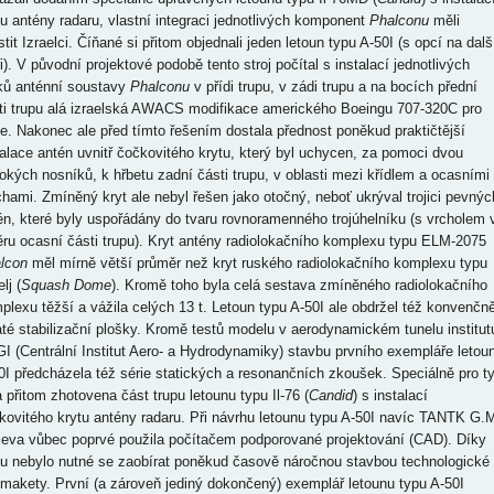
tu antény radaru, vlastní integraci jednotlivých komponent
Phalconu
měli
stit Izraelci. Číňané si přitom objednali jeden letoun typu A-50I (s opcí na dalš
i). V původní projektové podobě tento stroj počítal s instalací jednotlivých
ků anténní soustavy
Phalconu
v přídi trupu, v zádi trupu a na bocích přední
ti trupu alá izraelská AWACS modifikace amerického Boeingu 707-320C pro
le. Nakonec ale před tímto řešením dostala přednost poněkud praktičtější
talace antén uvnitř čočkovitého krytu, který byl uchycen, za pomoci dvou
okých nosníků, k hřbetu zadní části trupu, v oblasti mezi křídlem a ocasními
chami. Zmíněný kryt ale nebyl řešen jako otočný, neboť ukrýval trojici pevnýc
én, které byly uspořádány do tvaru rovnoramenného trojúhelníku (s vrcholem 
ru ocasní části trupu). Kryt antény radiolokačního komplexu typu ELM-2075
lcon
měl mírně větší průměr než kryt ruského radiolokačního komplexu typu
lj (
Squash Dome
). Kromě toho byla celá sestava zmíněného radiolokačního
plexu těžší a vážila celých 13 t. Letoun typu A-50I ale obdržel též konvenčně
até stabilizační plošky. Kromě testů modelu v aerodynamickém tunelu institut
I (Centrální Institut Aero- a Hydrodynamiky) stavbu prvního exempláře letou
0I předcházela též série statických a resonančních zkoušek. Speciálně pro t
a přitom zhotovena část trupu letounu typu Il-76 (
Candid
) s instalací
kovitého krytu antény radaru. Při návrhu letounu typu A-50I navíc TANTK G.
jeva vůbec poprvé použila počítačem podporované projektování (CAD). Díky
u nebylo nutné se zaobírat poněkud časově náročnou stavbou technologické
 makety. První (a zároveň jediný dokončený) exemplář letounu typu A-50I