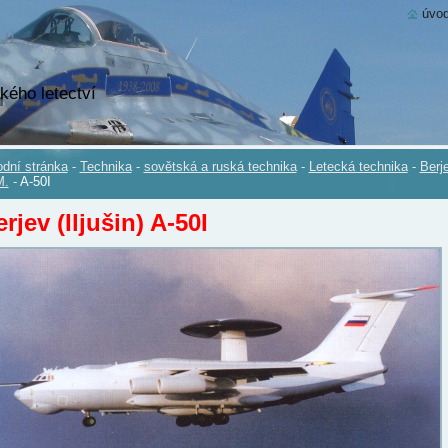
úvod
kého letectví
dní stránka
-
Technika
-
sovětská a ruská technika
-
Letecká technika
-
Berj
M.
-
A-50I
rjev (Iljušin) A-50I