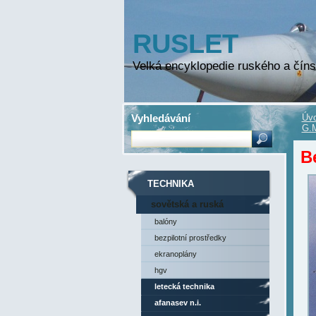
RUSLET
Velká encyklopedie ruského a číns
Vyhledávání
Úvo
G.
Be
TECHNIKA
sovětská a ruská
technika
balóny
bezpilotní prostředky
ekranoplány
hgv
letecká technika
afanasev n.i.