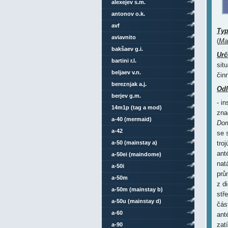
alexejev s.m.
antonov o.k.
avf
Ty
aviavnito
(
Ma
bakšaev g.i.
Urč
bartini r.l.
sit
beljaev v.n.
čin
bereznjak a.j.
Odl
berjev g.m.
- i
14m1p (tag a mod)
zna
a-40 (mermaid)
Do
a-42
se 
a-50 (mainstay a)
tro
ant
a-50ei (maindome)
nat
a-50i
prů
a-50m
z d
a-50m (mainstay b)
stř
a-50u (mainstay d)
čás
a-60
ant
zat
a-90