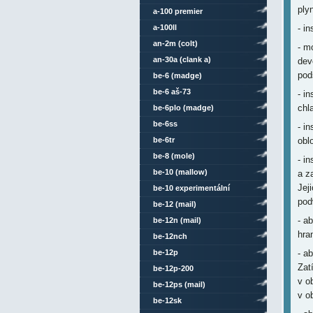
ply
a-100 premier
a-100ll
- i
an-2m (colt)
- m
an-30a (clank a)
dev
pod
be-6 (madge)
be-6 aš-73
- i
chl
be-6plo (madge)
be-6ss
- i
be-6tr
obl
be-8 (mole)
- i
be-10 (mallow)
a z
Jej
be-10 experimentální
pod
be-12 (mail)
- a
be-12n (mail)
hra
be-12nch
be-12p
- a
Zat
be-12p-200
v o
be-12ps (mail)
v o
be-12sk