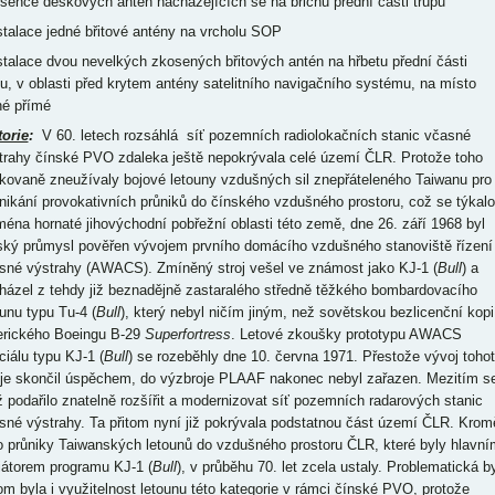
bsence deskových antén nacházejících se na břichu přední části trupu
nstalace jedné břitové antény na vrcholu SOP
nstalace dvou nevelkých zkosených břitových antén na hřbetu přední části
pu, v oblasti před krytem antény satelitního navigačního systému, na místo
né přímé
torie
:
V 60. letech rozsáhlá síť pozemních radiolokačních stanic včasné
trahy čínské PVO zdaleka ještě nepokrývala celé území ČLR. Protože toho
kovaně zneužívaly bojové letouny vzdušných sil znepřáteleného Taiwanu pro
nikání provokativních průniků do čínského vzdušného prostoru, což se týkalo
ména hornaté jihovýchodní pobřežní oblasti této země, dne 26. září 1968 byl
ský průmysl pověřen vývojem prvního domácího vzdušného stanoviště řízení
sné výstrahy (AWACS). Zmíněný stroj vešel ve známost jako KJ-1 (
Bull
) a
házel z tehdy již beznadějně zastaralého středně těžkého bombardovacího
ounu typu Tu-4 (
Bull
), který nebyl ničím jiným, než sovětskou bezlicenční kopi
rického Boeingu B-29
Superfortress
. Letové zkoušky prototypu AWACS
ciálu typu KJ-1 (
Bull
) se rozeběhly dne 10. června 1971. Přestože vývoj toho
oje skončil úspěchem, do výzbroje PLAAF nakonec nebyl zařazen. Mezitím s
iž podařilo znatelně rozšířit a modernizovat síť pozemních radarových stanic
sné výstrahy. Ta přitom nyní již pokrývala podstatnou část území ČLR. Krom
o průniky Taiwanských letounů do vzdušného prostoru ČLR, které byly hlavní
ciátorem programu KJ-1 (
Bull
), v průběhu 70. let zcela ustaly. Problematická b
tom byla i využitelnost letounu této kategorie v rámci čínské PVO, protože