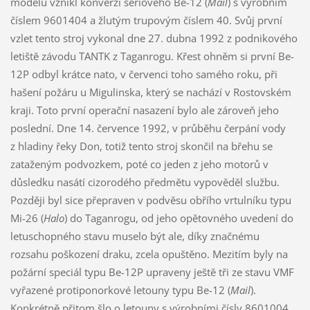
modelu vznikl konverzí sériového Be-12 (
Mail
) s výrobním
číslem 9601404 a žlutým trupovým číslem 40. Svůj první
vzlet tento stroj vykonal dne 27. dubna 1992 z podnikového
letiště závodu TANTK z Taganrogu. Křest ohněm si první Be-
12P odbyl krátce nato, v červenci toho samého roku, při
hašení požáru u Migulinska, který se nachází v Rostovském
kraji. Toto první operační nasazení bylo ale zároveň jeho
poslední. Dne 14. července 1992, v průběhu čerpání vody
z hladiny řeky Don, totiž tento stroj skončil na břehu se
zataženým podvozkem, poté co jeden z jeho motorů v
důsledku nasátí cizorodého předmětu vypověděl službu.
Později byl sice přepraven v podvěsu obřího vrtulníku typu
Mi-26 (
Halo
) do Taganrogu, od jeho opětovného uvedení do
letuschopného stavu muselo být ale, díky značnému
rozsahu poškození draku, zcela opuštěno. Mezitím byly na
požární speciál typu Be-12P upraveny ještě tři ze stavu VMF
vyřazené protiponorkové letouny typu Be-12 (
Mail
).
Konkrétně přitom šlo o letouny s výrobními čísly 8601004,