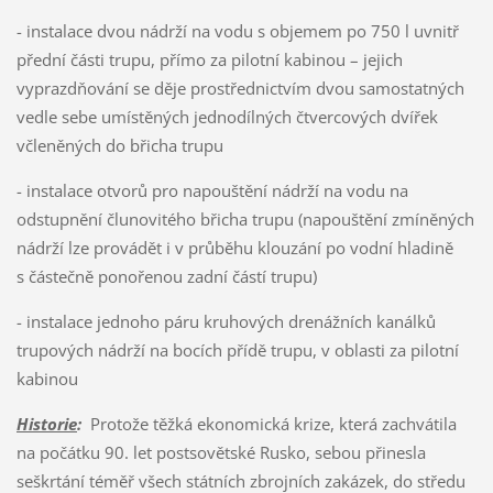
- instalace dvou nádrží na vodu s objemem po 750 l uvnitř
přední části trupu, přímo za pilotní kabinou – jejich
vyprazdňování se děje prostřednictvím dvou samostatných
vedle sebe umístěných jednodílných čtvercových dvířek
včleněných do břicha trupu
- instalace otvorů pro napouštění nádrží na vodu na
odstupnění člunovitého břicha trupu (napouštění zmíněných
nádrží lze provádět i v průběhu klouzání po vodní hladině
s částečně ponořenou zadní částí trupu)
- instalace jednoho páru kruhových drenážních kanálků
trupových nádrží na bocích přídě trupu, v oblasti za pilotní
kabinou
Historie
:
Protože těžká ekonomická krize, která zachvátila
na počátku 90. let postsovětské Rusko, sebou přinesla
seškrtání téměř všech státních zbrojních zakázek, do středu