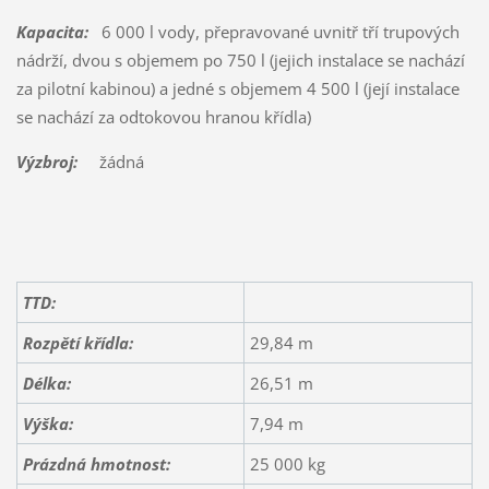
Kapacita:
6 000 l vody, přepravované uvnitř tří trupových
nádrží, dvou s objemem po 750 l (jejich instalace se nachází
za pilotní kabinou) a jedné s objemem 4 500 l (její instalace
se nachází za odtokovou hranou křídla)
Výzbroj:
žádná
TTD:
Rozpětí křídla:
29,84 m
Délka:
26,51 m
Výška:
7,94 m
Prázdná hmotnost:
25 000 kg