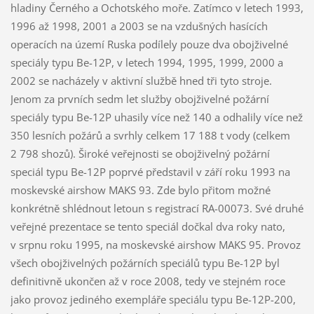
hladiny Černého a Ochotského moře. Zatímco v letech 1993,
1996 až 1998, 2001 a 2003 se na vzdušných hasících
operacích na území Ruska podílely pouze dva obojživelné
speciály typu Be-12P, v letech 1994, 1995, 1999, 2000 a
2002 se nacházely v aktivní službě hned tři tyto stroje.
Jenom za prvních sedm let služby obojživelné požární
speciály typu Be-12P uhasily více než 140 a odhalily více než
350 lesních požárů a svrhly celkem 17 188 t vody (celkem
2 798 shozů). Široké veřejnosti se obojživelný požární
speciál typu Be-12P poprvé představil v září roku 1993 na
moskevské airshow MAKS 93. Zde bylo přitom možné
konkrétně shlédnout letoun s registrací RA-00073. Své druhé
veřejné prezentace se tento speciál dočkal dva roky nato,
v srpnu roku 1995, na moskevské airshow MAKS 95. Provoz
všech obojživelných požárních speciálů typu Be-12P byl
definitivně ukončen až v roce 2008, tedy ve stejném roce
jako provoz jediného exempláře speciálu typu Be-12P-200,