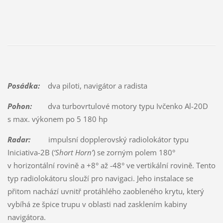
Posádka:
dva piloti, navigátor a radista
Pohon:
dva turbovrtulové motory typu Ivčenko Al-20D
s max. výkonem po 5 180 hp
Radar:
impulsní dopplerovský radiolokátor typu
Iniciativa-2B (
‘Short Horn’
) se zorným polem 180°
v horizontální rovině a +8° až -48° ve vertikální rovině. Tento
typ radiolokátoru slouží pro navigaci. Jeho instalace se
přitom nachází uvnitř protáhlého zaobleného krytu, který
vybíhá ze špice trupu v oblasti nad zasklením kabiny
navigátora.