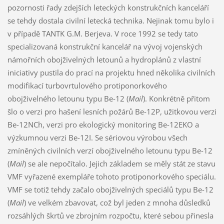
pozornosti řady zdejších leteckých konstrukčních kanceláří
se tehdy dostala civilní letecká technika. Nejinak tomu bylo i
v případě TANTK G.M. Berjeva. V roce 1992 se tedy tato
specializovaná konstrukční kancelář na vývoj vojenských
námořních obojživelných letounů a hydroplánů z vlastní
iniciativy pustila do prací na projektu hned několika civilních
modifikací turbovrtulového protiponorkového
obojživelného letounu typu Be-12 (
Mail
). Konkrétně přitom
šlo o verzi pro hašení lesních požárů Be-12P, užitkovou verzi
Be-12NCh, verzi pro ekologický monitoring Be-12EKO a
výzkumnou verzi Be-12I. Se sériovou výrobou všech
zmíněných civilních verzí obojživelného letounu typu Be-12
(
Mail
) se ale nepočítalo. Jejich základem se měly stát ze stavu
VMF vyřazené exempláře tohoto protiponorkového speciálu.
VMF se totiž tehdy začalo obojživelných speciálů typu Be-12
(
Mail
) ve velkém zbavovat, což byl jeden z mnoha důsledků
rozsáhlých škrtů ve zbrojním rozpočtu, které sebou přinesla