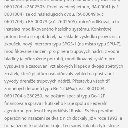
0601704 a 2602505. První uvedený letoun, RA-00041 (v.č.
8601004), se od následujících dvou, RA-00049 (v.č.
0601704) a RA-00073 (v.č. 2602505), mírně odlišoval, a to
instalací modifikovaného hasícího systému. Konkrétně
přitom tento stroj obdržel, na základě výsledku provozních
zkoušek, nový intercom typu SPGS-1 (na místo typu SPU-7),
modifikované zařízení pro plnění trupových nádrží z vodní
hladiny (a přidružené potrubí), modifikovaný systém pro
vysouvání a zasouvání vztlakových klapek a dvojici zpětných
zrcátek, které pilotům usnadňovaly výhled na postranní
vývody drenáže trupových nádrží. Přestavbu všech tří
zmíněných letounů typu Be-12 (
Mail
), v.č. 8601004,
0601704 a 260250, na požární speciál typu Be-12P
financovala správa Irkutského kraje spolu s Federální
agenturou pro lesní hospodářství Ruska. Svého prvního
operačního nasazení se dva z nich dočkaly již v roce 1993, a
to na území Irkutského kraje. Ten samý rok oba tyto stroje