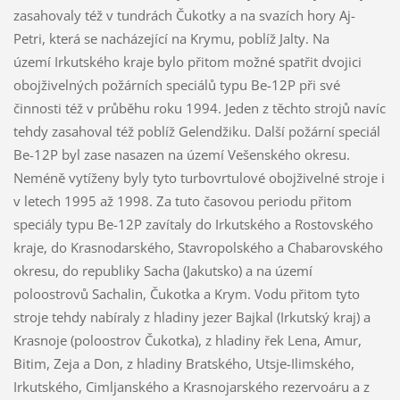
zasahovaly též v tundrách Čukotky a na svazích hory Aj-
Petri, která se nacházející na Krymu, poblíž Jalty. Na
území Irkutského kraje bylo přitom možné spatřit dvojici
obojživelných požárních speciálů typu Be-12P při své
činnosti též v průběhu roku 1994. Jeden z těchto strojů navíc
tehdy zasahoval též poblíž Gelendžiku. Další požární speciál
Be-12P byl zase nasazen na území Vešenského okresu.
Neméně vytíženy byly tyto turbovrtulové obojživelné stroje i
v letech 1995 až 1998. Za tuto časovou periodu přitom
speciály typu Be-12P zavítaly do Irkutského a Rostovského
kraje, do Krasnodarského, Stavropolského a Chabarovského
okresu, do republiky Sacha (Jakutsko) a na území
poloostrovů Sachalin, Čukotka a Krym. Vodu přitom tyto
stroje tehdy nabíraly z hladiny jezer Bajkal (Irkutský kraj) a
Krasnoje (poloostrov Čukotka), z hladiny řek Lena, Amur,
Bitim, Zeja a Don, z hladiny Bratského, Utsje-Ilimského,
Irkutského, Cimljanského a Krasnojarského rezervoáru a z