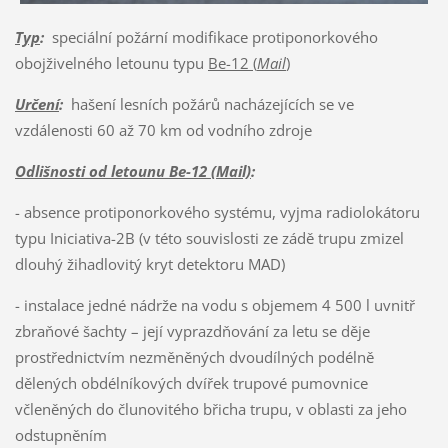
Typ
:
speciální požární modifikace protiponorkového
obojživelného letounu typu
Be-12 (
Mail
)
Určení
:
hašení lesních požárů nacházejících se ve
vzdálenosti 60 až 70 km od vodního zdroje
Odlišnosti od letounu Be-12 (Mail)
:
- absence protiponorkového systému, vyjma radiolokátoru
typu Iniciativa-2B (v této souvislosti ze zádě trupu zmizel
dlouhý žihadlovitý kryt detektoru MAD)
- instalace jedné nádrže na vodu s objemem 4 500 l uvnitř
zbraňové šachty – její vyprazdňování za letu se děje
prostřednictvím nezměněných dvoudílných podélně
dělených obdélníkových dvířek trupové pumovnice
včleněných do člunovitého břicha trupu, v oblasti za jeho
odstupněním