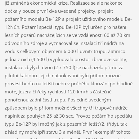
již zmíněná ekonomická krize. Realizace se ale nakonec
dočkaly pouze první dva uvedené projekty, projekt
požárního modelu Be-12P a projekt užitkového modelu Be-
12NCh. Požární speciál typu Be-12P byl určen pro hašení
lesních požárů nacházejících se ve vzdálenosti 60 až 70 km
od vodního zdroje a vyznačoval se instalací tří nádrží na
vodu s celkovým objemem 6 000 l uvnitř trupu. Zatímco
jedna z nich (4 500 l) vyplňovala prostor zbraňové šachty,
instalace zbylých dvou (2 x 750 l) se nacházela přímo za
pilotní kabinou. Jejich natankování bylo přitom možné
provést buďto na letišti nebo v průběhu klouzání po hladině
moře, jezera či řeky rychlostí 120 km/h s částečně
ponořenou zadní částí trupu. Posledně uvedeným
způsobem bylo přitom možné všechny tři trupové nádrže
naplnit za pouhých 25 až 30 sec. Provoz požárního speciálu
typu Be-12P byl možný jak z pozemích letišť (2. třídy), tak
z hladiny moře (při stavu 3 a méně). První exemplář tohoto