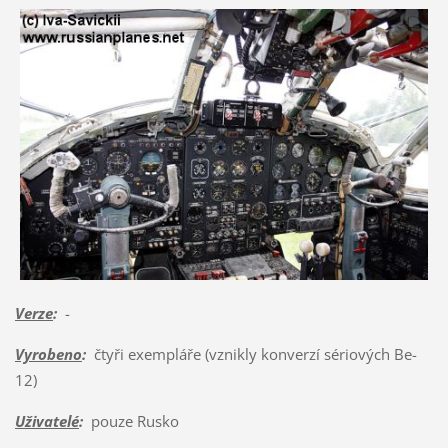
Verze
:
-
Vyrobeno
:
čtyři exempláře (vznikly konverzí sériových Be-
12)
Uživatelé
:
pouze Rusko