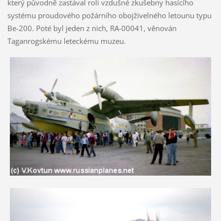
který původně zastával roli vzdušné zkušebny hasícího
systému proudového požárního obojživelného letounu typu
Be-200. Poté byl jeden z nich, RA-00041, věnován
Taganrogskému leteckému muzeu.