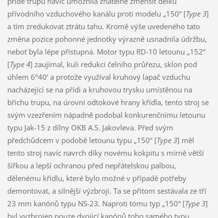
přídě trupu navíc umožnila znatelně zmenšit délku
přívodního vzduchového kanálu proti modelu „150“ [
Type 3
]
a tím zredukovat ztrátu tahu. Kromě výše uvedeného tato
změna pozice pohonné jednotky výrazně usnadnila údržbu,
neboť byla lépe přístupná. Motor typu RD-10 letounu „152“
[
Type 4
] zaujímal, kuli redukci čelního průřezu, sklon pod
úhlem 6°40‘ a protože využíval kruhový lapač vzduchu
nacházející se na přídi a kruhovou trysku umístěnou na
břichu trupu, na úrovni odtokové hrany křídla, tento stroj se
svým vzezřením nápadně podobal konkurenčnímu letounu
typu Jak-15 z dílny OKB A.S. Jakovleva. Před svým
předchůdcem v podobě letounu typu „150“ [
Type 3
] měl
tento stroj navíc navrch díky novému kokpitu s mírně větší
šířkou a lepší ochranou před nepřátelskou palbou,
dělenému křídlu, které bylo možné v případě potřeby
demontovat, a silnější výzbroji. Ta se přitom sestávala ze tří
23 mm kanónů typu NS-23. Naproti tomu typ „150“ [
Type 3
]
byl vyzbrojen pouze dvojicí kanónů toho samého typu.