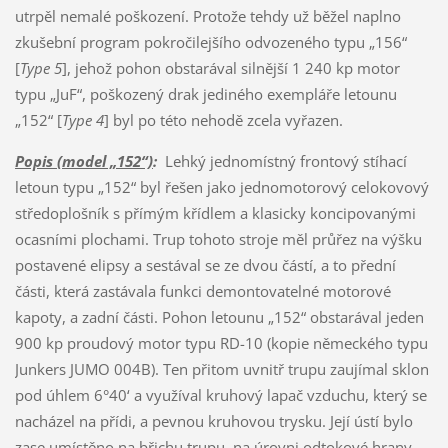
utrpěl nemalé poškození. Protože tehdy už běžel naplno
zkušební program pokročilejšího odvozeného typu „156“
[
Type 5
], jehož pohon obstarával silnější 1 240 kp motor
typu „JuF“, poškozený drak jediného exempláře letounu
„152“ [
Type 4
] byl po této nehodě zcela vyřazen.
Popis (model „152“)
:
Lehký jednomístný frontový stíhací
letoun typu „152“ byl řešen jako jednomotorový celokovový
středoplošník s přímým křídlem a klasicky koncipovanými
ocasními plochami. Trup tohoto stroje měl průřez na výšku
postavené elipsy a sestával se ze dvou částí, a to přední
části, která zastávala funkci demontovatelné motorové
kapoty, a zadní části. Pohon letounu „152“ obstarával jeden
900 kp proudový motor typu RD-10 (kopie německého typu
Junkers JUMO 004B). Ten přitom uvnitř trupu zaujímal sklon
pod úhlem 6°40‘ a využíval kruhový lapač vzduchu, který se
nacházel na přídi, a pevnou kruhovou trysku. Její ústí bylo
zase umístěno na břichu trupu, na úrovni odtokové hrany