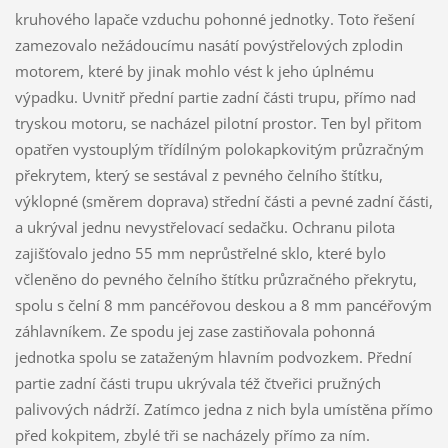
kruhového lapače vzduchu pohonné jednotky. Toto řešení
zamezovalo nežádoucímu nasátí povýstřelových zplodin
motorem, které by jinak mohlo vést k jeho úplnému
výpadku. Uvnitř přední partie zadní části trupu, přímo nad
tryskou motoru, se nacházel pilotní prostor. Ten byl přitom
opatřen vystouplým třídílným polokapkovitým průzračným
překrytem, který se sestával z pevného čelního štítku,
výklopné (směrem doprava) střední části a pevné zadní části,
a ukrýval jednu nevystřelovací sedačku. Ochranu pilota
zajišťovalo jedno 55 mm neprůstřelné sklo, které bylo
včleněno do pevného čelního štítku průzračného překrytu,
spolu s čelní 8 mm pancéřovou deskou a 8 mm pancéřovým
záhlavníkem. Ze spodu jej zase zastiňovala pohonná
jednotka spolu se zataženým hlavním podvozkem. Přední
partie zadní části trupu ukrývala též čtveřici pružných
palivových nádrží. Zatímco jedna z nich byla umístěna přímo
před kokpitem, zbylé tři se nacházely přímo za ním.