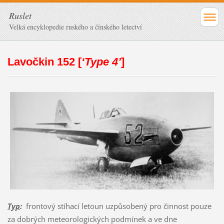
Ruslet
Velká encyklopedie ruského a čínského letectví
Lavočkin 152 [
‘Type 4’
]
Typ
:
frontový stíhací letoun uzpůsobený pro činnost pouze
za dobrých meteorologických podmínek a ve dne