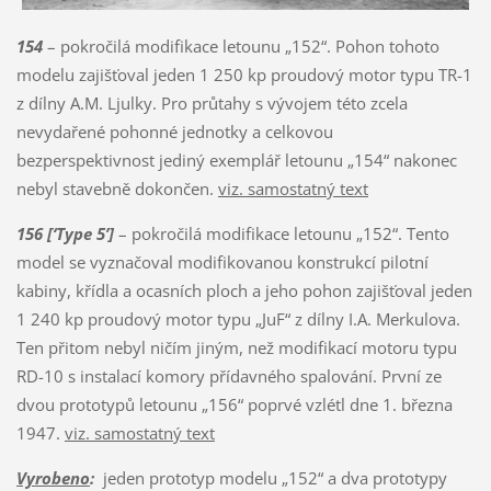
154
– pokročilá modifikace letounu „152“. Pohon tohoto
modelu zajišťoval jeden 1 250 kp proudový motor typu TR-1
z dílny A.M. Ljulky. Pro průtahy s vývojem této zcela
nevydařené pohonné jednotky a celkovou
bezperspektivnost jediný exemplář letounu „154“ nakonec
nebyl stavebně dokončen.
viz. samostatný text
156 [‘Type 5’]
– pokročilá modifikace letounu „152“. Tento
model se vyznačoval modifikovanou konstrukcí pilotní
kabiny, křídla a ocasních ploch a jeho pohon zajišťoval jeden
1 240 kp proudový motor typu „JuF“ z dílny I.A. Merkulova.
Ten přitom nebyl ničím jiným, než modifikací motoru typu
RD-10 s instalací komory přídavného spalování. První ze
dvou prototypů letounu „156“ poprvé vzlétl dne 1. března
1947.
viz. samostatný text
Vyrobeno
:
jeden prototyp modelu „152“ a dva prototypy