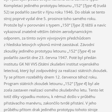
Kompletaci jediného prototypu letounu „152“ [
Type 4
] (rudá
52) se podařilo završit v říjnu roku 1946. Do oblak se tento
stroj poprvé vydal dne 5. prosince toho samého roku.
Protože byl v porovnání s typem „150“ [
Type 3
] těžší a navíc
vykazoval znatelně větším čelním aerodynamickým
odporem, za tímto svým vývojovým předchůdcem
z hlediska letových výkonů mírně zaostával. Závodní
zkoušky jediného prototypu letounu „152“ [
Type 4
] se
podařilo završit dne 23. června 1947. Poté byl předán
institutu GK NII VVS (Státní zkušební institut vojenského
letectva), který byl zodpovědný za realizaci státních zkoušek.
Ty se přitom rozeběhly dnem 12. července téhož roku.
Program státních zkoušek letounu „152“ [
Type 4
] byl ale
zcela zastaven realizací osmého zkušebního letu. Tento let
totiž díky výpadku motoru, k němuž došlo v průběhu
přistávacího manévru, zakončilo tvrdé přistání. V jeho
průběhu přitom drak jediného prototypu tohoto stroje