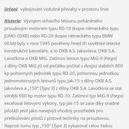
Určení
:
vybojování vzdušné převahy v prostoru linie
Historie
:
Vývojem stíhacího letounu poháněného
proudovým motorem typu RD-10 (kopie německého typu
JUMO 004B) nebo RD-20 (kopie německého typu BMW
003A) byly v roce 1945 pověřeny hned tři sovětské letecké
konstrukční kanceláře, a to OKB A.S. Jakovleva, OKB S.A.
Lavočkina a OKB MiG. Zatímco letoun typu MiG-9 (
Fargo
)
z dílny OKB MiG již od počátku počítal s dvojicí slabších 800
kp pohonných jednotek typu RD-20, pohonnou jednotkou
jednomotorových letounů typu Jak-15 z dílny OKB A.S.
Jakovleva a „150“ [
Type 3
] z dílny OKB S.A. Lavočkina se stal
silnější 900 kp motor typu RD-10. Zatímco typ MiG-9 (
Fargo
)
exceloval letovými výkony, typ Jak-15 se zase díky snadné
pilotáži jevil jako nanejvýš vhodný prostředek pro
přeškolování pilotů z pístové techniky na proudovou.
Naproti tomu typ „150“ [
Type 3
] vykazoval celou řadou