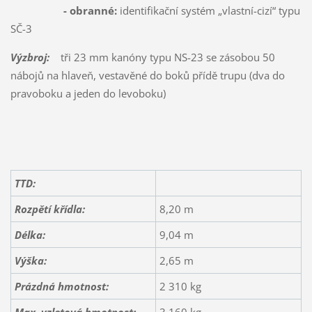
- obranné:
identifikační systém „vlastní-cizí“ typu
SČ-3
Výzbroj:
tři 23 mm kanóny typu NS-23 se zásobou 50
nábojů na hlaveň, vestavěné do boků přídě trupu (dva do
pravoboku a jeden do levoboku)
TTD:
Rozpětí křídla:
8,20 m
Délka:
9,04 m
Výška:
2,65 m
Prázdná hmotnost:
2 310 kg
Max. vzletová hmotnost:
3 160 kg