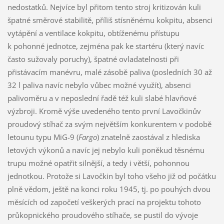
nedostatků. Nejvíce byl přitom tento stroj kritizován kuli
špatné směrové stabilitě, příliš stísněnému kokpitu, absenci
vytápění a ventilace kokpitu, obtíženému přístupu
k pohonné jednotce, zejména pak ke startéru (který navíc
často sužovaly poruchy), špatné ovladatelnosti při
přistávacím manévru, malé zásobě paliva (posledních 30 až
32 l paliva navíc nebylo vůbec možné využít), absenci
palivoměru a v neposlední řadě též kuli slabé hlavňové
výzbroji. Kromě výše uvedeného tento první Lavočkinův
proudový stíhač za svým největším konkurentem v podobě
letounu typu MiG-9 (
Fargo
) znatelně zaostával z hlediska
letových výkonů a navíc jej nebylo kuli poněkud těsnému
trupu možné opatřit silnější, a tedy i větší, pohonnou
jednotkou. Protože si Lavočkin byl toho všeho již od počátku
plně vědom, ještě na konci roku 1945, tj. po pouhých dvou
měsících od započetí veškerých prací na projektu tohoto
průkopnického proudového stíhače, se pustil do vývoje