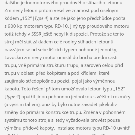
dalšího jednomotorového proudového stíhacího letounu.
Zmíněný letoun přitom vešel ve známost pod číselným
kódem „152“ [
Type 4
] a stejně jako jeho předchůdce počítal
s 900 kp motorem typu RD-10. Jiný typ proudového motoru
totiž tehdy v SSSR ještě nebyl k dispozici. Protože se tento
stroj měl stát základem celé rodiny stíhacích letounů
navzájem se od sebe lišících typem pohonné jednotky,
Lavočkin zmíněný motor umístil do břicha přední části
trupu, vně primární strukturu trupu, a zároveň celou příď
trupu v oblasti před kokpitem a pod křídlem, které
zaujímalo středoplošnou pozici, pojal jako výměnnou
kapotu. Toto řešení přitom umožňovalo letoun typu „152“
[
Type 4
] opatřit jinou pohonnou jednotkou s většími rozměry
(a vyšším tahem), aniž by bylo nutné zavádět jakékoliv
změny do primární konstrukce trupu. Změna v pohonném
systému tohoto stroje si tedy vyžadovala provést pouze
výměnu příďové kapoty. Instalace motoru typu RD-10 uvnitř