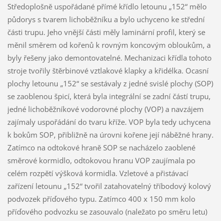
Středoplošně uspořádané přímé křídlo letounu „152“ mělo
půdorys s tvarem lichoběžníku a bylo uchyceno ke střední
části trupu. Jeho vnější části měly laminární profil, který se
měnil směrem od kořenů k rovným koncovým obloukům, a
byly řešeny jako demontovatelné. Mechanizaci křídla tohoto
stroje tvořily štěrbinové vztlakové klapky a křidélka. Ocasní
plochy letounu „152“ se sestávaly z jedné svislé plochy (SOP)
se zaoblenou špicí, která byla integrální se zadní částí trupu,
jedné lichoběžníkové vodorovné plochy (VOP) a navzájem
zajímaly uspořádání do tvaru kříže. VOP byla tedy uchycena
k bokům SOP, přibližně na úrovni kořene její náběžné hrany.
Zatímco na odtokové hraně SOP se nacházelo zaoblené
směrové kormidlo, odtokovou hranu VOP zaujímala po
celém rozpětí výšková kormidla. Vzletové a přistávací
zařízení letounu „152“ tvořil zatahovatelný tříbodový kolový
podvozek příďového typu. Zatímco 400 x 150 mm kolo
příďového podvozku se zasouvalo (naležato po směru letu)