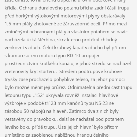
křídla. Ochranu duralového potahu břicha zadní části trupu
před horkými výtokovými motorovými plyny obstarávaly
1,5 mm pláty zhotovené ze žáruvzdorné oceli. Přímo mezi
zmíněnými ochrannými pláty a vlastním potahem se navíc
nacházela úzká štěrbina, skrz kterou protékal chladný
venkovní vzduch. Čelní kruhový lapač vzduchu byl přitom
s kompresorem motoru typu RD-10 propojen
prostřednictvím krátkého kanálu, v jehož středu se nacházel
vřetenovitý kryt startéru. Středem podtrupové kruhové
trysky zase procházelo pohyblivé těleso, za jehož pomoci
bylo možné měnit její průřez. Odnímatelná přední část trupu
letounu typu „152“ ukrývala rovněž instalaci hlavňové
výzbroje v podobě tří 23 mm kanónů typu NS-23 se
zásobou 50 nábojů na hlaveň. Zatímco dva z nich byly
vestavěny do pravoboku, další se nacházel pod potahem
levého boku přídě trupu. Ústí jejich hlavní bylo přitom
umístěno za zaoblenou náběžnou hranou čelního