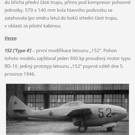
do břicha přední části trupu, přímo pod kompresor pohonné
jednotky, 570 x 140 mm kola hlavního podvozku se
zatahovala (po směru letu) do boků střední části trupu,
v oblasti za pilotní kabinou.
Verze
:
152 [‘Type 4’]
– první modifikace letounu „152“. Pohon
tohoto modelu zajišťoval jeden 900 kp proudový motor typu
RD-10. Jediný prototyp letounu „152“ poprvé vzlétl dne 5.
prosince 1946.