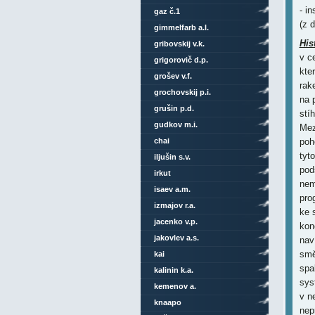
- i
gaz č.1
(z 
gimmelfarb a.l.
His
gribovskij v.k.
v c
grigorovič d.p.
kte
grošev v.f.
rak
grochovskij p.i.
na 
grušin p.d.
stí
gudkov m.i.
Mez
chai
poh
tyt
iljušin s.v.
pod
irkut
nem
isaev a.m.
pro
izmajov r.a.
ke 
jacenko v.p.
kon
jakovlev a.s.
nav
smě
kai
spa
kalinin k.a.
sys
kemenov a.
v n
knaapo
nep