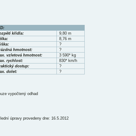
D:
zpětí křídla:
9,80 m
élka:
8,76 m
ýška:
?
rázdná hmotnost:
?
ax. vzletová hmotnost:
3 590* kg
x. rychlost:
830* km/h
raktický dostup:
?
x. dolet:
?
ouze vypočtený odhad
lední úpravy provedeny dne: 16.5.2012