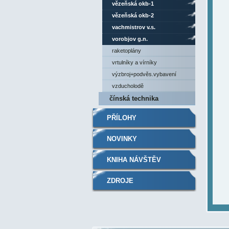
vězeňská okb-1
vězeňská okb-2
vachmistrov v.s.
vorobjov g.n.
raketoplány
vrtulníky a vírníky
výzbroj+podvěs.vybavení
vzducholodě
čínská technika
PŘÍLOHY
NOVINKY
KNIHA NÁVŠTĚV
ZDROJE