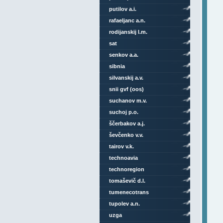
putilov a.i.
rafaeljanc a.n.
rodijanskij l.m.
sat
senkov a.a.
sibnia
silvanskij a.v.
snii gvf (oos)
suchanov m.v.
suchoj p.o.
ščerbakov a.j.
ševčenko v.v.
tairov v.k.
technoavia
technoregion
tomaševič d.l.
tumenecotrans
tupolev a.n.
uzga