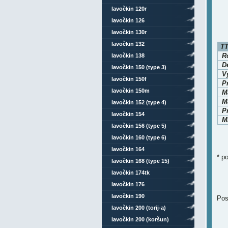
lavočkin 120r
lavočkin 126
lavočkin 130r
lavočkin 132
TT
Ro
lavočkin 138
D
lavočkin 150 (type 3)
V
lavočkin 150f
P
lavočkin 150m
M
Ma
lavočkin 152 (type 4)
P
lavočkin 154
Ma
lavočkin 156 (type 5)
lavočkin 160 (type 6)
lavočkin 164
* p
lavočkin 168 (type 15)
lavočkin 174tk
lavočkin 176
lavočkin 190
Pos
lavočkin 200 (torij-a)
lavočkin 200 (koršun)