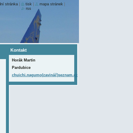
ní stránka
|
tisk
|
mapa stránek
|
rss
Kontakt
Horák Martin
Pardubice
chuichi.nagumo(zavináč)seznam.cz