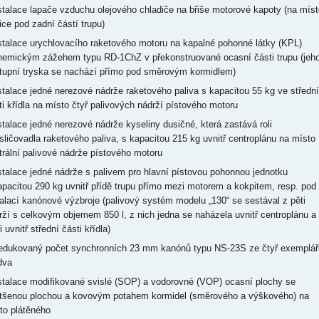
nstalace lapače vzduchu olejového chladiče na břiše motorové kapoty (na míst
ice pod zadní částí trupu)
nstalace urychlovacího raketového motoru na kapalné pohonné látky (KPL)
hemickým zážehem typu RD-1ChZ v překonstruované ocasní části trupu (jeh
tupní tryska se nachází přímo pod směrovým kormidlem)
nstalace jedné nerezové nádrže raketového paliva s kapacitou 55 kg ve střední
ti křídla na místo čtyř palivových nádrží pístového motoru
nstalace jedné nerezové nádrže kyseliny dusičné, která zastává roli
sličovadla raketového paliva, s kapacitou 215 kg uvnitř centroplánu na místo
trální palivové nádrže pístového motoru
nstalace jedné nádrže s palivem pro hlavní pístovou pohonnou jednotku
apacitou 290 kg uvnitř přídě trupu přímo mezi motorem a kokpitem, resp. pod
talací kanónové výzbroje (palivový systém modelu „130“ se sestával z pěti
rží s celkovým objemem 850 l, z nich jedna se naházela uvnitř centroplánu a
i uvnitř střední části křídla)
redukovaný počet synchronních 23 mm kanónů typu NS-23S ze čtyř exemplář
dva
nstalace modifikované svislé (SOP) a vodorovné (VOP) ocasní plochy se
tšenou plochou a kovovým potahem kormidel (směrového a výškového) na
to plátěného