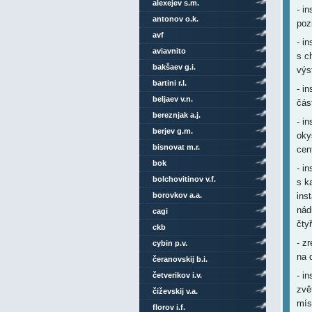
alexejev s.m.
- i
antonov o.k.
poz
avf
- i
aviavnito
s c
bakšaev g.i.
výs
bartini r.l.
- i
beljaev v.n.
čás
bereznjak a.j.
- i
berjev g.m.
oky
bisnovat m.r.
cen
bok
- i
bolchovitinov v.f.
s k
borovkov a.a.
ins
nád
cagi
čtyř
ckb
- z
cybin p.v.
na 
čeranovskij b.i.
- i
četverikov i.v.
zvě
čiževskij v.a.
mís
florov i.f.