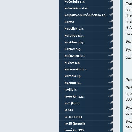
kočerigin s.a.
Zat
kolesnikov d.n.
pos
kolpakov-mirošničenko l.d.
dru
pís
komta
S.A
kopejkin a.n.
na 
koroljov s.p.
Ver
kostikov a.g.
kozlov s.g.
Vyr
kričevskij s.s.
Uži
krylov a.a.
kučerenko b.v.
kurbala l.p.
Pos
kuzmin s.i.
Poh
laville h.
a j
lavočkin s.a.
30
la-9 (fritz)
Vy
la-9rd
uvni
la-11 (fang)
Výz
la-15 (fantail)
náb
lavočkin 120