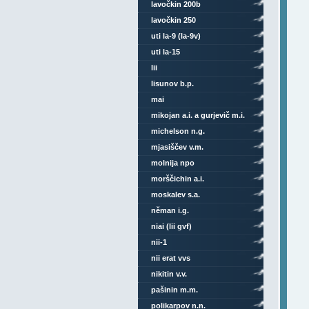
lavočkin 200b
lavočkin 250
uti la-9 (la-9v)
uti la-15
lii
lisunov b.p.
mai
mikojan a.i. a gurjevič m.i.
michelson n.g.
mjasiščev v.m.
molnija npo
morščichin a.i.
moskalev s.a.
něman i.g.
niai (lii gvf)
nii-1
nii erat vvs
nikitin v.v.
pašinin m.m.
polikarpov n.n.