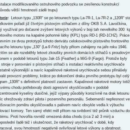
nstalace modifikovaného ostruhového podvozku se zesílenou konstrukcí
důvodu větší hmotnosti zádě trupu)
torie
:
Letoun typu „130R“ se po letounech typu La-7R-1, La-7R-2 a „120R“ sta
elkovém pořadí již čtvrtým pístovým stíhačem z dílny OKB S.A. Lavočkina,
rý využíval pro dočasné zvýšení letových výkonů v boji tah nevelkého 300 k
etového motoru na kapalné pohonné látky (KPL) typu RD-1 (RD-1CHZ). Práce
prvním ze dvou prototypů tohoto derivátu celokovového pístového frontového
hacího letounu typu „130“ (La-9
Fritz
) byly přitom zahájeny na jaře roku 1946.
itím se ale rozeběhly letové zkoušky prvních domácích stíhačů s proudový
onem v podobě letounů typu Jak-15 (
Feather
) a MiG-9 (
Fargo
). Protože byly
o stroje v porovnání s pístovými stíhači s instalací reaktivního urychlovače
statně výkonnější a navíc kapalinové raketové urychlovače sebou přinášely
alé provozní problémy, krátce po dokončení draku prvního prototypu byl celý
gram „130R“ s definitivní platností zastaven. Kapalinové raketové motory totiž
svému chodu potřebovaly dosti agresivní okysličovadlo v podobě
centrované kyseliny dusičné, jejíž výpary působily korozívně na drak letounu
íc ohrožovaly zdraví pilota i pozemního personálu. Sebemenší nepřesnost ve
šovacím poměru okysličovadla s palivem navíc obvykle vedla k výbuchu
lovací komory. Ten samý efekt měl přitom na svědomí též průnik vzduchu do
tému. Proti hovořila rovněž omezená doba chodu (cca 2 až 3 min) a
eposlední řadě též i skutečnost, že raketový urychlovač v době, kdy
racoval, svou hmotností negativně ovlivňoval letové výkony a obratnost.