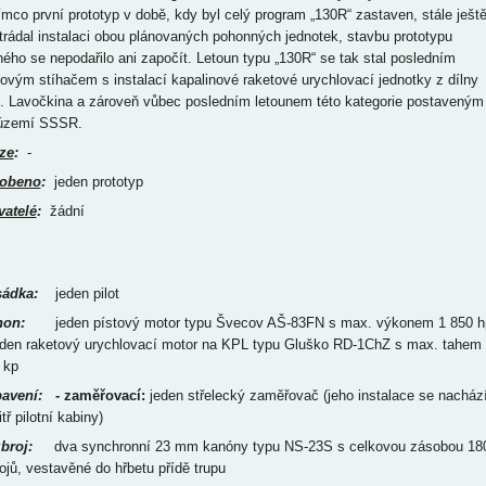
ímco první prototyp v době, kdy byl celý program „130R“ zastaven, stále ješt
trádal instalaci obou plánovaných pohonných jednotek, stavbu prototypu
hého se nepodařilo ani započít. Letoun typu „130R“ se tak stal posledním
tovým stíhačem s instalací kapalinové raketové urychlovací jednotky z dílny
. Lavočkina a zároveň vůbec posledním letounem této kategorie postaveným
území SSSR.
ze
:
-
obeno
:
jeden prototyp
vatelé
:
žádní
ádka:
jeden pilot
on:
jeden pístový motor typu Švecov AŠ-83FN s max. výkonem 1 850 h
eden raketový urychlovací motor na KPL typu Gluško RD-1ChZ s max. tahem
0 kp
bavení:
- zaměřovací:
jeden střelecký zaměřovač (jeho instalace se nacház
tř pilotní kabiny)
broj:
dva synchronní 23 mm kanóny typu NS-23S s celkovou zásobou 18
ojů, vestavěné do hřbetu přídě trupu