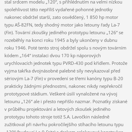
stal srdcem modelu „120“, s přihlédnutím na velmi nízkou
spolehlivost této nepříliš vydařené pohonné jednotky
nakonec obdržel starší, zato osvědčený, 1 850 hp motor
typu AŠ-82FN, tedy shodný motor jako letouny řady La-7
(
Fin
). Tovární zkoušky jediného prototypu letounu „126“ se
rozeběhly na konci roku 1945 a byly ukončeny v dubnu
roku 1946. Poté tento stroj obdržel spolu s novým továrním
kódem „164“ instalaci dvou 170 kp náporových
urychlovacích jednotek typu PVRD-430 pod křídlem. Protože
vyjma takřka dvojnásobné palebné síly nevykazoval před
sériovým La-7 (
Fin
) v provedení se třemi kanóny typu B-20
prakticky žádnými přednostmi, nakonec nikdy nepřekročil
prototypové stádium. Veškeré úsilí vynaložené na vývoj
letounu „126“ ale i přesto nepřišlo nazmar. Poznatky získané
v průběhu projektování a letových zkoušek jediného
prototypu tohoto stroje totiž S.A. Lavočkin následně
zužitkoval při návrhu pokročilejšího stíhacího letounu typu
„130“ (budoucí La-9
Fritz
) s drakem celokovové konstrukce.