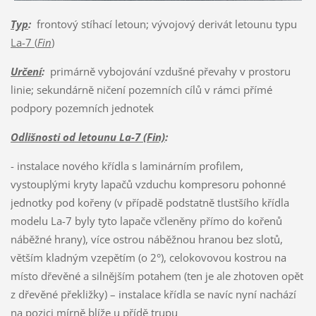
Typ
:
frontový stíhací letoun; vývojový derivát letounu typu
La-7 (
Fin
)
Určení
:
primárně vybojování vzdušné převahy v prostoru
linie; sekundárně ničení pozemních cílů v rámci přímé
podpory pozemních jednotek
Odlišnosti od letounu La-7 (Fin)
:
- instalace nového křídla s laminárním profilem,
vystouplými kryty lapačů vzduchu kompresoru pohonné
jednotky pod kořeny (v případě podstatně tlustšího křídla
modelu La-7 byly tyto lapače včleněny přímo do kořenů
náběžné hrany), více ostrou náběžnou hranou bez slotů,
větším kladným vzepětím (o 2°), celokovovou kostrou na
místo dřevěné a silnějším potahem (ten je ale zhotoven opět
z dřevěné překližky) – instalace křídla se navíc nyní nachází
na pozici mírně blíže u přídě trupu