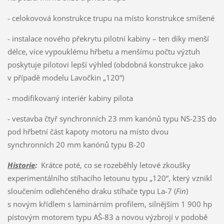
- celokovová konstrukce trupu na místo konstrukce smíšené
- instalace nového překrytu pilotní kabiny – ten díky menší
délce, více vypouklému hřbetu a menšímu počtu výztuh
poskytuje pilotovi lepší výhled (obdobná konstrukce jako
v případě modelu Lavočkin „120“)
- modifikovaný interiér kabiny pilota
- vestavba čtyř synchronních 23 mm kanónů typu NS-23S do
pod hřbetní část kapoty motoru na místo dvou
synchronních 20 mm kanónů typu B-20
Historie
:
Krátce poté, co se rozeběhly letové zkoušky
experimentálního stíhacího letounu typu „120“, který vznikl
sloučením odlehčeného draku stíhače typu La-7 (
Fin
)
s novým křídlem s laminárním profilem, silnějším 1 900 hp
pístovým motorem typu AŠ-83 a novou výzbrojí v podobě