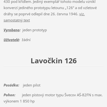
430 pod křídlem. Jediný exemplář tohoto modelu vznikl
konverzí jediného prototypu letounu „126“ a od vzletové
dráhy se poprvé odlepil dne 26. června 1946.
viz.
samostatný text
Vyrobeno
:
jeden prototyp
Uživatelé
:
žádní
Lavočkin 126
Posádka:
jeden pilot
Pohon:
jeden pístový motor typu Švecov AŠ-82FN s max.
výkonem 1 850 hp