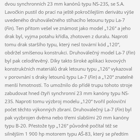
dvou synchronních 23 mm kanónů typu NS-23S, se S.A.
Lavočkin pustil do prací na ještě pokročilejším derivátu výše
uvedeného druhoválečného stíhacího letounu typu La-7
(
Fin
). Ten přitom vešel ve známost jako model „126“ a jeho
drak byl, vyjma potahu křídla, zhotoven z duralu. Naproti
tomu drak staršího typu, který nesl tovární kód „120“,
obdržel smíšenou konstrukci. Druhoválečný model La-7 (
Fin
)
byl pak celodřevěný. Díky takto široké aplikaci kovových
konstrukčních materiálů drak letounu typu „126“ vykazoval
v porovnání s draky letounů typu La-7 (
Fin
) a „120“ znatelně
menší hmotností. To umožnilo do přídě trupu tohoto stroje
zabudovat hned čtyři synchronní 23 mm kanóny typu NS-
23S. Naproti tomu výzbroj modelu „120“ tvořil poloviční
počet těchto výkonných zbraní. Druhovalečný La-7 (
Fin
) byl
pak vyzbrojen dvěma nebo třemi slabšími 20 mm kanóny
typu B-20. Přestože typ „126“ původně počítal též se
silnějším 1 900 hp motorem typu AŠ-83, který se předtím