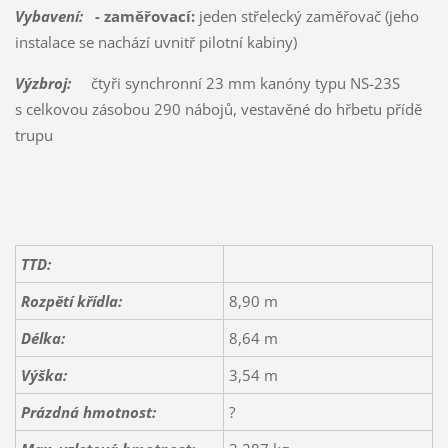
Vybavení:
- zaměřovací:
jeden střelecký zaměřovač (jeho
instalace se nachází uvnitř pilotní kabiny)
Výzbroj:
čtyři synchronní 23 mm kanóny typu NS-23S
s celkovou zásobou 290 nábojů, vestavěné do hřbetu přídě
trupu
TTD:
Rozpětí křídla:
8,90 m
Délka:
8,64 m
Výška:
3,54 m
Prázdná hmotnost:
?