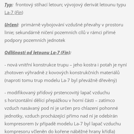
Typ
:
frontový stíhací letoun; vývojový derivát letounu typu
La-7 (
Fin
)
Určení
:
primárně vybojování vzdušné převahy v prostoru
linie; sekundárně ničení pozemních cílů v rámci přímé
podpory pozemních jednotek
Odlišnosti od letounu La-7 (Fin)
:
- nová vnitřní konstrukce trupu – jeho kostra i potah je nyní
zhotoven výhradně z kovových konstrukčních materiálů
(naproti tomu trup modelu La-7 byl převážně dřevěný)
- modifikovaný příďový prstencovitý lapač vzduchu
s horizontální dělící přepážkou v horní části – zatímco
vzduch nasávaný pod ní je určen pro chlazení pohonné
jednotky, vzduch procházející přímo nad ní je odebírán
kompresorem (v případě modelu La-7 byl lapač vzduchu
kompresoru včleněn do kořene náběžné hrany křídla)