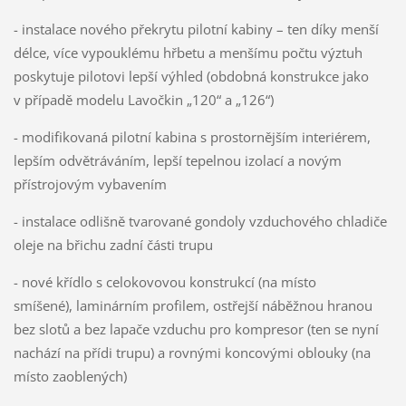
- instalace nového překrytu pilotní kabiny – ten díky menší
délce, více vypouklému hřbetu a menšímu počtu výztuh
poskytuje pilotovi lepší výhled (obdobná konstrukce jako
v případě modelu Lavočkin „120“ a „126“)
- modifikovaná pilotní kabina s prostornějším interiérem,
lepším odvětráváním, lepší tepelnou izolací a novým
přístrojovým vybavením
- instalace odlišně tvarované gondoly vzduchového chladiče
oleje na břichu zadní části trupu
- nové křídlo s celokovovou konstrukcí (na místo
smíšené), laminárním profilem, ostřejší náběžnou hranou
bez slotů a bez lapače vzduchu pro kompresor (ten se nyní
nachází na přídi trupu) a rovnými koncovými oblouky (na
místo zaoblených)