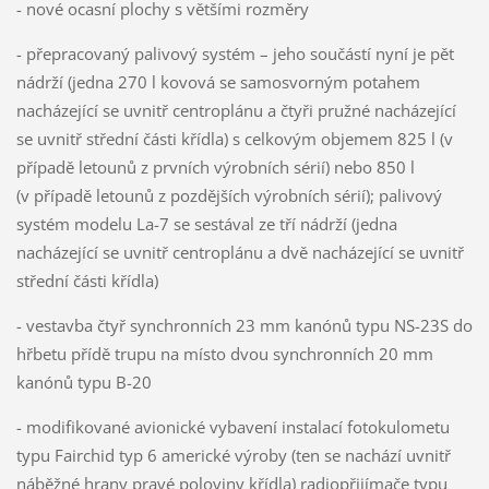
- nové ocasní plochy s většími rozměry
- přepracovaný palivový systém – jeho součástí nyní je pět
nádrží (jedna 270 l kovová se samosvorným potahem
nacházející se uvnitř centroplánu a čtyři pružné nacházející
se uvnitř střední části křídla) s celkovým objemem 825 l (v
případě letounů z prvních výrobních sérií) nebo 850 l
(v případě letounů z pozdějších výrobních sérií); palivový
systém modelu La-7 se sestával ze tří nádrží (jedna
nacházející se uvnitř centroplánu a dvě nacházející se uvnitř
střední části křídla)
- vestavba čtyř synchronních 23 mm kanónů typu NS-23S do
hřbetu přídě trupu na místo dvou synchronních 20 mm
kanónů typu B-20
- modifikované avionické vybavení instalací fotokulometu
typu Fairchid typ 6 americké výroby (ten se nachází uvnitř
náběžné hrany pravé poloviny křídla) radiopřijímače typu