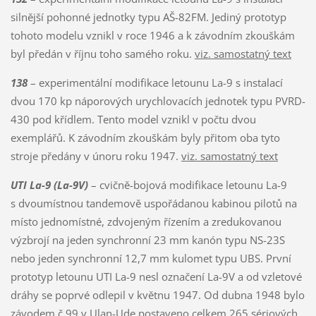
silnější pohonné jednotky typu AŠ-82FM. Jediný prototyp
tohoto modelu vznikl v roce 1946 a k závodním zkouškám
byl předán v říjnu toho samého roku.
viz. samostatný text
138
– experimentální modifikace letounu La-9 s instalací
dvou 170 kp náporových urychlovacích jednotek typu PVRD-
430 pod křídlem. Tento model vznikl v počtu dvou
exemplářů. K závodním zkouškám byly přitom oba tyto
stroje předány v únoru roku 1947.
viz. samostatný text
UTI La-9 (La-9V)
– cvičně-bojová modifikace letounu La-9
s dvoumístnou tandemově uspořádanou kabinou pilotů na
místo jednomístné, zdvojeným řízením a zredukovanou
výzbrojí na jeden synchronní 23 mm kanón typu NS-23S
nebo jeden synchronní 12,7 mm kulomet typu UBS. První
prototyp letounu UTI La-9 nesl označení La-9V a od vzletové
dráhy se poprvé odlepil v květnu 1947. Od dubna 1948 bylo
závodem č.99 v Ulan-Ude postaveno celkem 265 sériových