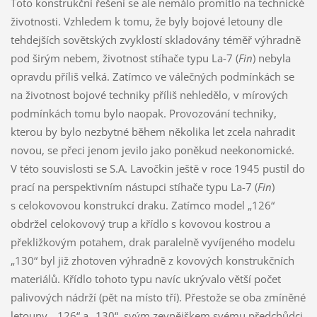
Toto konstrukční řešení se ale nemálo promítlo na technické
životnosti. Vzhledem k tomu, že byly bojové letouny dle
tehdejších sovětských zvyklostí skladovány téměř výhradně
pod širým nebem, životnost stíhače typu La-7 (
Fin
) nebyla
opravdu příliš velká. Zatímco ve válečných podmínkách se
na životnost bojové techniky příliš nehledělo, v mírových
podmínkách tomu bylo naopak. Provozování techniky,
kterou by bylo nezbytné během několika let zcela nahradit
novou, se přeci jenom jevilo jako poněkud neekonomické.
V této souvislosti se S.A. Lavočkin ještě v roce 1945 pustil do
prací na perspektivním nástupci stíhače typu La-7 (
Fin
)
s celokovovou konstrukcí draku. Zatímco model „126“
obdržel celokovový trup a křídlo s kovovou kostrou a
překližkovým potahem, drak paralelně vyvíjeného modelu
„130“ byl již zhotoven výhradně z kovových konstrukčních
materiálů. Křídlo tohoto typu navíc ukrývalo větší počet
palivových nádrží (pět na místo tří). Přestože se oba zmíněné
letouny, „126“ a „130“, svým zevnějškem svému předchůdci