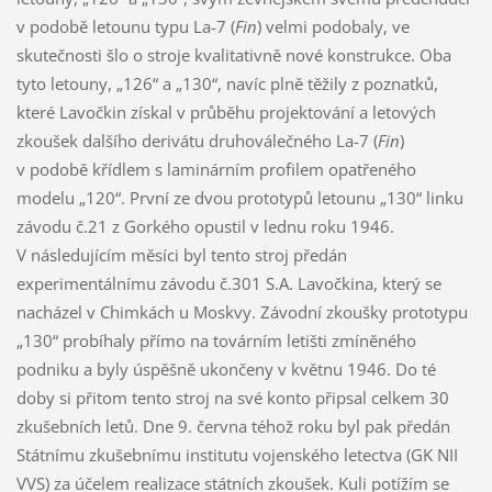
v podobě letounu typu La-7 (
Fin
) velmi podobaly, ve
skutečnosti šlo o stroje kvalitativně nové konstrukce. Oba
tyto letouny, „126“ a „130“, navíc plně těžily z poznatků,
které Lavočkin získal v průběhu projektování a letových
zkoušek dalšího derivátu druhoválečného La-7 (
Fin
)
v podobě křídlem s laminárním profilem opatřeného
modelu „120“. První ze dvou prototypů letounu „130“ linku
závodu č.21 z Gorkého opustil v lednu roku 1946.
V následujícím měsíci byl tento stroj předán
experimentálnímu závodu č.301 S.A. Lavočkina, který se
nacházel v Chimkách u Moskvy. Závodní zkoušky prototypu
„130“ probíhaly přímo na továrním letišti zmíněného
podniku a byly úspěšně ukončeny v květnu 1946. Do té
doby si přitom tento stroj na své konto připsal celkem 30
zkušebních letů. Dne 9. června téhož roku byl pak předán
Státnímu zkušebnímu institutu vojenského letectva (GK NII
VVS) za účelem realizace státních zkoušek. Kuli potížím se