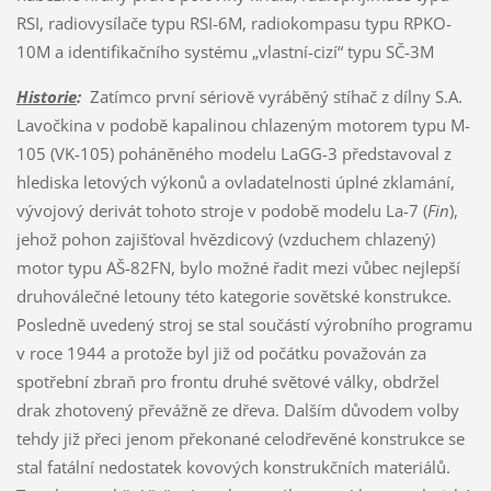
RSI, radiovysílače typu RSI-6M, radiokompasu typu RPKO-
10M a identifikačního systému „vlastní-cizí“ typu SČ-3M
Historie
:
Zatímco první sériově vyráběný stíhač z dílny S.A.
Lavočkina v podobě kapalinou chlazeným motorem typu M-
105 (VK-105) poháněného modelu LaGG-3 představoval z
hlediska letových výkonů a ovladatelnosti úplné zklamání,
vývojový derivát tohoto stroje v podobě modelu La-7 (
Fin
),
jehož pohon zajišťoval hvězdicový (vzduchem chlazený)
motor typu AŠ-82FN, bylo možné řadit mezi vůbec nejlepší
druhoválečné letouny této kategorie sovětské konstrukce.
Posledně uvedený stroj se stal součástí výrobního programu
v roce 1944 a protože byl již od počátku považován za
spotřební zbraň pro frontu druhé světové války, obdržel
drak zhotovený převážně ze dřeva. Dalším důvodem volby
tehdy již přeci jenom překonané celodřevěné konstrukce se
stal fatální nedostatek kovových konstrukčních materiálů.