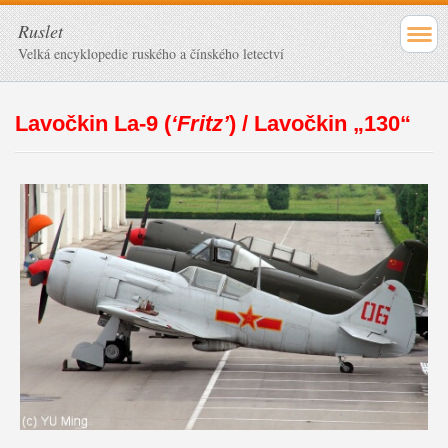
Ruslet
Velká encyklopedie ruského a čínského letectví
Lavočkin La-9 (
‘Fritz’
) / Lavočkin „130“