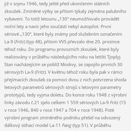
již v srpnu 1946, tedy ještě před ukončením státních
zkoušek. Zmíněné výtky se přitom týkaly zejména palubního
vybavení. To totiž letounu „130“ neumožňovalo provádět
noční lety a navíc jeho součástí nebyl autopilot. První
sériové „130“, které byly známy pod služebním označením
La-9 (
Fritz
) (typ 48), přitom VVS převzalo dne 20. prosince
téhož roku. Do programu provozních zkoušek, které byly
realizovány v průběhu následujícího roku na letišti Tjoplyj
Stan nacházejícím se poblíž Moskvy, se zapojilo prvních 30
sériových La-9 (
Fritz
). V květnu téhož roku byla pak v rámci
přejímacích zkoušek za pomoci dvou z nich potvrzena shoda
letových parametrů sériových strojů s letovými parametry
prototypů, tedy vyjma doletu. Do konce roku 1948 z výrobní
linky závodu č.21 sjelo celkem 1 559 sériových La-9
Fritz
(15
v roce 1946, 840 v roce 1947 a 704 v roce 1948). Poté
výrobní program zmíněného podniku přešel na odvozený
dálkový stíhací model La-11
Fang
(typ 51). V průběhu