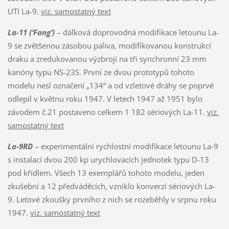
UTI La-9.
viz. samostatný text
La-11 (‘Fang’)
– dálková doprovodná modifikace letounu La-
9 se zvětšenou zásobou paliva, modifikovanou konstrukcí
draku a zredukovanou výzbrojí na tři synchronní 23 mm
kanóny typu NS-23S. První ze dvou prototypů tohoto
modelu nesl označení „134“ a od vzletové dráhy se poprvé
odlepil v květnu roku 1947. V letech 1947 až 1951 bylo
závodem č.21 postaveno celkem 1 182 sériových La-11.
viz.
samostatný text
La-9RD
– experimentální rychlostní modifikace letounu La-9
s instalací dvou 200 kp urychlovacích jednotek typu D-13
pod křídlem. Všech 13 exemplářů tohoto modelu, jeden
zkušební a 12 předváděcích, vzniklo konverzí sériových La-
9. Letové zkoušky prvního z nich se rozeběhly v srpnu roku
1947.
viz. samostatný text