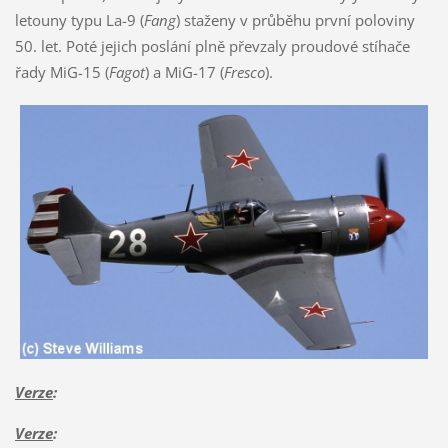
letouny typu La-9 (
Fang
) staženy v průběhu první poloviny
50. let. Poté jejich poslání plně převzaly proudové stíhače
řady MiG-15 (
Fagot
) a MiG-17 (
Fresco
).
Verze
:
Verze
: