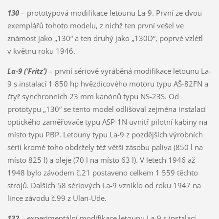
130
– prototypová modifikace letounu La-9. První ze dvou
exemplářů tohoto modelu, z nichž ten první vešel ve
známost jako „130“ a ten druhý jako „130D“, poprvé vzlétl
v květnu roku 1946.
La-9 (‘Fritz’)
– první sériově vyráběná modifikace letounu La-
9 s instalací 1 850 hp hvězdicového motoru typu AŠ-82FN a
čtyř synchronních 23 mm kanónů typu NS-23S. Od
prototypu „130“ se tento model odlišoval zejména instalací
optického zaměřovače typu ASP-1N uvnitř pilotní kabiny na
místo typu PBP. Letouny typu La-9 z pozdějších výrobních
sérií kromě toho obdržely též větší zásobu paliva (850 l na
místo 825 l) a oleje (70 l na místo 63 l). V letech 1946 až
1948 bylo závodem č.21 postaveno celkem 1 559 těchto
strojů. Dalších 58 sériových La-9 vzniklo od roku 1947 na
lince závodu č.99 z Ulan-Ude.
132
– experimentální modifikace letounu La-9 s instalací