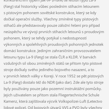
konkurenčním typem Jak-9P (
Frank
) se letoun typu La-9
(
Fang
) stal historicky vůbec posledním stíhacím letounem
s pístovým pohonem sovětské konstrukce, který se kdy
dočkal operační služby. Všechny zmíněné typy pístových
stíhačů ale představovaly pouze záložní řešení pro případ
neúspěchu ve vývoji prvních stíhacích letounů s proudovým
pohonem, který se tehdy potýkal s nedostupností
výkonných a spolehlivých proudových pohonných jednotek
domácí konstrukce. Jediným zahraničním provozovatelem
letounu typu La-9 (
Fang
) se stala ČLR a KLDR. V barvách
vzdušných sil obou zmíněných států se přitom tyto pístové
stroje dočkaly svého jediného bojového nasazení, a to
v prvních letech války v Koreji. V roce 1952 se pět pístových
La-9 (
Fang
) dostalo též do NDR (jako dar). Zde ale tyto stroje
byly používány pouze jako pozemní instruktážní pomůcky.
Jejich uživatelem se přitom stala Fliegertechnische Schule
Kamenz, která zajišťovala výcvik Volkspolizei-Luft (Letectvo
lidové police). Od bojových útvarů VVS a PVO byly všechny