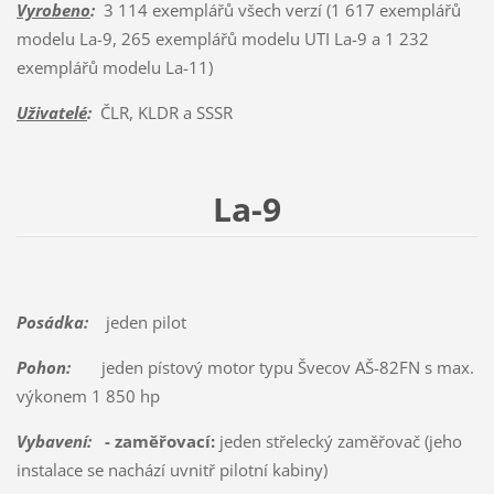
Vyrobeno
:
3 114 exemplářů všech verzí (1 617 exemplářů
modelu La-9, 265 exemplářů modelu UTI La-9 a 1 232
exemplářů modelu La-11)
Uživatelé
:
ČLR, KLDR a SSSR
La-9
Posádka:
jeden pilot
Pohon:
jeden pístový motor typu Švecov AŠ-82FN s max.
výkonem 1 850 hp
Vybavení:
- zaměřovací:
jeden střelecký zaměřovač (jeho
instalace se nachází uvnitř pilotní kabiny)