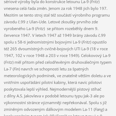
sériové výroby byla do konstrukce letounu La-9 (
Fritz
)
vnesena celá řada změn. Jenom za rok 1948 jich bylo 197.
Mezitím se tento stroj stal též součástí výrobního programu
závodu č.99 z Ulan-Ude. Letové zkoušky prvního zde
vyrobeného La-9 (
Fritz
) se přitom rozeběhly dnem 9.
července 1947. V letech 1947 až 1949 brány závodu č.99
spolu s 58-ti jednomístnými bojovými La-9 (
Fritz
) opustilo
též 265 dvoumístných cvičně-bojových UTI La-9 (18 v roce
1947, 102 v roce 1948 a 203 v roce 1949). Celokovový La-9
(
Fritz
) měl přitom před celodřevěným druhoválečným typem
La-7 (
Fin
) navrch ve schopnosti letu za špatných
meteorologických podmínek, ve znatelně větším doletu a ve
vnitřním uspořádání pilotní kabiny, která navíc pilotovi
poskytovala lepší výhled. Nejmodernější pístový stíhač
z dílny A.S. Jakovleva v podobě letounu typu Jak-3 ale po
výkonnostní stránce významněji nepřekonával. Spolu s již
zmíněným odvozeným dálkovým modelem La-11 (
Fang
) a