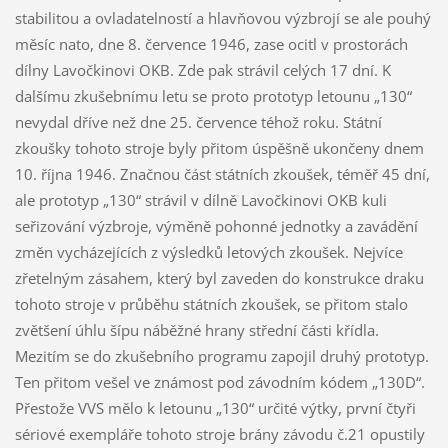
stabilitou a ovladatelností a hlavňovou výzbrojí se ale pouhý
měsíc nato, dne 8. července 1946, zase ocitl v prostorách
dílny Lavočkinovi OKB. Zde pak strávil celých 17 dní. K
dalšímu zkušebnímu letu se proto prototyp letounu „130“
nevydal dříve než dne 25. července téhož roku. Státní
zkoušky tohoto stroje byly přitom úspěšně ukončeny dnem
10. října 1946. Značnou část státních zkoušek, téměř 45 dní,
ale prototyp „130“ strávil v dílně Lavočkinovi OKB kuli
seřizování výzbroje, výměně pohonné jednotky a zavádění
změn vycházejících z výsledků letových zkoušek. Nejvíce
zřetelným zásahem, který byl zaveden do konstrukce draku
tohoto stroje v průběhu státních zkoušek, se přitom stalo
zvětšení úhlu šípu náběžné hrany střední části křídla.
Mezitím se do zkušebního programu zapojil druhý prototyp.
Ten přitom vešel ve známost pod závodním kódem „130D“.
Přestože VVS mělo k letounu „130“ určité výtky, první čtyři
sériové exempláře tohoto stroje brány závodu č.21 opustily