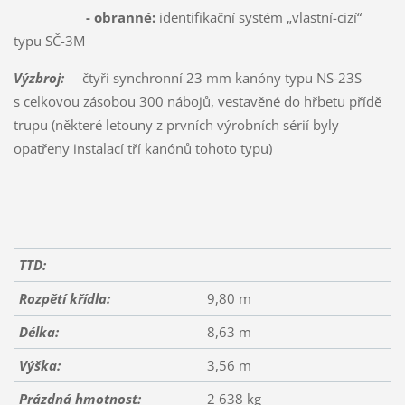
- obranné:
identifikační systém „vlastní-cizí“
typu SČ-3M
Výzbroj:
čtyři synchronní 23 mm kanóny typu NS-23S
s celkovou zásobou 300 nábojů, vestavěné do hřbetu přídě
trupu (některé letouny z prvních výrobních sérií byly
opatřeny instalací tří kanónů tohoto typu)
TTD:
Rozpětí křídla:
9,80 m
Délka:
8,63 m
Výška:
3,56 m
Prázdná hmotnost:
2 638 kg