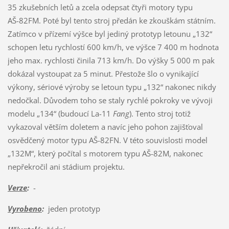
35 zkušebních letů a zcela odepsat čtyři motory typu
AŠ-82FM. Poté byl tento stroj předán ke zkouškám státním.
Zatímco v přízemí výšce byl jediný prototyp letounu „132“
schopen letu rychlostí 600 km/h, ve výšce 7 400 m hodnota
jeho max. rychlosti činila 713 km/h. Do výšky 5 000 m pak
dokázal vystoupat za 5 minut. Přestože šlo o vynikající
výkony, sériové výroby se letoun typu „132“ nakonec nikdy
nedočkal. Důvodem toho se staly rychlé pokroky ve vývoji
modelu „134“ (budoucí La-11
Fang
). Tento stroj totiž
vykazoval větším doletem a navíc jeho pohon zajišťoval
osvědčený motor typu AŠ-82FN. V této souvislosti model
„132M“, který počítal s motorem typu AŠ-82M, nakonec
nepřekročil ani stádium projektu.
Verze
:
-
Vyrobeno
:
jeden prototyp