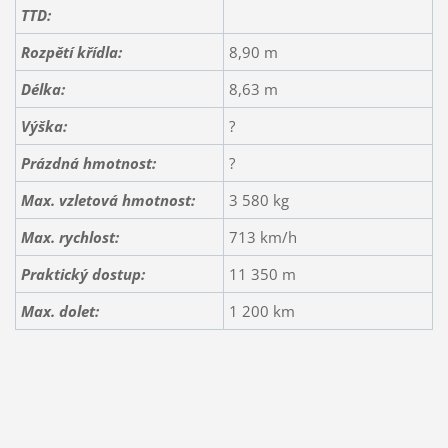
TTD:
Rozpětí křídla:
8,90 m
Délka:
8,63 m
Výška:
?
Prázdná hmotnost:
?
Max. vzletová hmotnost:
3 580 kg
Max. rychlost:
713 km/h
Praktický dostup:
11 350 m
Max. dolet:
1 200 km