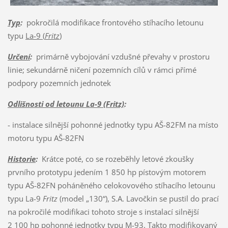
Typ
:
pokročilá modifikace frontového stíhacího letounu
typu
La-9 (
Fritz
)
Určení
:
primárně vybojování vzdušné převahy v prostoru
linie; sekundárně ničení pozemních cílů v rámci přímé
podpory pozemních jednotek
Odlišnosti od letounu La-9 (Fritz)
:
- instalace silnější pohonné jednotky typu AŠ-82FM na místo
motoru typu AŠ-82FN
Historie
:
Krátce poté, co se rozeběhly letové zkoušky
prvního prototypu jedením 1 850 hp pístovým motorem
typu AŠ-82FN poháněného celokovového stíhacího letounu
typu La-9
Fritz
(model „130“), S.A. Lavočkin se pustil do prací
na pokročilé modifikaci tohoto stroje s instalací silnější
2 100 hp pohonné jednotky typu M-93. Takto modifikovaný