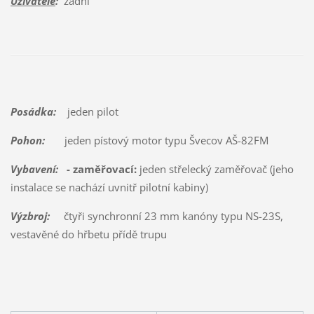
Uživatelé
:
žádní
Posádka:
jeden pilot
Pohon:
jeden pístový motor typu Švecov AŠ-82FM
Vybavení:
- zaměřovací:
jeden střelecký zaměřovač (jeho
instalace se nachází uvnitř pilotní kabiny)
Výzbroj:
čtyři synchronní 23 mm kanóny typu NS-23S,
vestavěné do hřbetu přídě trupu