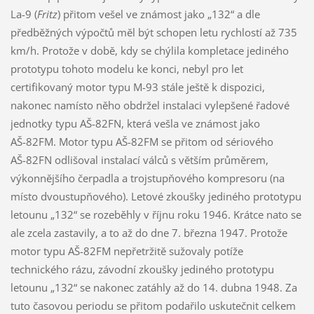
La-9 (
Fritz
) přitom vešel ve známost jako „132“ a dle
předběžných výpočtů měl být schopen letu rychlostí až 735
km/h. Protože v době, kdy se chýlila kompletace jediného
prototypu tohoto modelu ke konci, nebyl pro let
certifikovaný motor typu M-93 stále ještě k dispozici,
nakonec namísto něho obdržel instalaci vylepšené řadové
jednotky typu AŠ-82FN, která vešla ve známost jako
AŠ-82FM. Motor typu AŠ-82FM se přitom od sériového
AŠ-82FN odlišoval instalací válců s větším průměrem,
výkonnějšího čerpadla a trojstupňového kompresoru (na
místo dvoustupňového). Letové zkoušky jediného prototypu
letounu „132“ se rozeběhly v říjnu roku 1946. Krátce nato se
ale zcela zastavily, a to až do dne 7. března 1947. Protože
motor typu AŠ-82FM nepřetržitě sužovaly potíže
technického rázu, závodní zkoušky jediného prototypu
letounu „132“ se nakonec zatáhly až do 14. dubna 1948. Za
tuto časovou periodu se přitom podařilo uskutečnit celkem