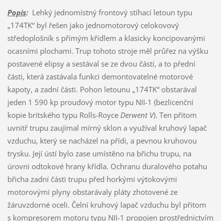
Popis
:
Lehký jednomístný frontový stíhací letoun typu
„174TK“ byl řešen jako jednomotorový celokovový
středoplošník s přímým křídlem a klasicky koncipovanými
ocasními plochami. Trup tohoto stroje měl průřez na výšku
postavené elipsy a sestával se ze dvou částí, a to přední
části, která zastávala funkci demontovatelné motorové
kapoty, a zadní části. Pohon letounu „174TK“ obstarával
jeden 1 590 kp proudový motor typu NII-1 (bezlicenční
kopie britského typu Rolls-Royce
Derwent V
). Ten přitom
uvnitř trupu zaujímal mírný sklon a využíval kruhový lapač
vzduchu, který se nacházel na přídi, a pevnou kruhovou
trysku. Její ústí bylo zase umístěno na břichu trupu, na
úrovni odtokové hrany křídla. Ochranu duralového potahu
břicha zadní části trupu před horkými výtokovými
motorovými plyny obstarávaly pláty zhotovené ze
žáruvzdorné oceli. Čelní kruhový lapač vzduchu byl přitom
s kompresorem motoru typu NII-1 propojen prostřednictvím