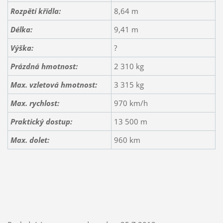
Rozpětí křídla:
8,64 m
Délka:
9,41 m
Výška:
?
Prázdná hmotnost:
2 310 kg
Max. vzletová hmotnost:
3 315 kg
Max. rychlost:
970 km/h
Praktický dostup:
13 500 m
Max. dolet:
960 km