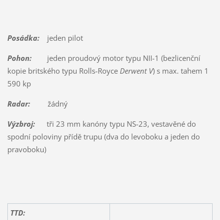
Posádka:
jeden pilot
Pohon:
jeden proudový motor typu NII-1 (bezlicenční
kopie britského typu Rolls-Royce
Derwent V
) s max. tahem 1
590 kp
Radar:
žádný
Výzbroj:
tři 23 mm kanóny typu NS-23, vestavěné do
spodní poloviny přídě trupu (dva do levoboku a jeden do
pravoboku)
TTD: