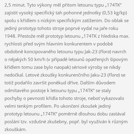
2,5 minut. Tyto výkony měl přitom letounu typu „174TK“
zajistit vysoký specifický tah pohonné jednotky (0,53 kg/kp)
spolu s křídlem s nízkým specifickým zatížením. Do oblak se
jediný prototyp tohoto stroje poprvé vydal na jaře roku
1948. Přestože měl prototyp letounu „174TK z hlediska max.
rychlosti před svým hlavním konkurentem v podobě
obdobně koncipovaného letounu typu Jak-23 (
Flora
) navrch
o nějakých 50 km/h (v případě letounů opatřených šípovým
křídlem tomu zase bylo naopak) sériové výroby se nikdy
nedočkal. Letové zkoušky konkurenčního Jaku-23 (
Flora
) se
totiž podařilo završit poněkud dříve. Dalším důvodem
odmítavého postoje k letounu typu „174TK“ se staly
pochyby o pevnosti křídla tohoto stroje, neboť vykazovalo
velmi tenkým profilem. Po ukončení zkoušek jediný
prototyp letounu „174TK“ poměrně dlouhou dobu zastával
poslání tzv. vzdušné zkušebny, popř. byl využíván k různým
zkouškám.