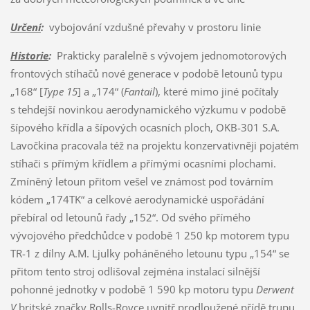
Určení
:
vybojování vzdušné převahy v prostoru linie
Historie
:
Prakticky paralelně s vývojem jednomotorových
frontových stíhačů nové generace v podobě letounů typu
„168“ [
Type 15
] a „174“ (
Fantail
), které mimo jiné počítaly
s tehdejší novinkou aerodynamického výzkumu v podobě
šípového křídla a šípových ocasních ploch, OKB-301 S.A.
Lavočkina pracovala též na projektu konzervativněji pojatém
stíhači s přímým křídlem a přímými ocasními plochami.
Zmíněný letoun přitom vešel ve známost pod továrním
kódem „174TK“ a celkové aerodynamické uspořádání
přebíral od letounů řady „152“. Od svého přímého
vývojového předchůdce v podobě 1 250 kp motorem typu
TR-1 z dílny A.M. Ljulky poháněného letounu typu „154“ se
přitom tento stroj odlišoval zejména instalací silnější
pohonné jednotky v podobě 1 590 kp motoru typu
Derwent
V
britské značky Rolls-Royce uvnitř prodloužené přídě trupu,