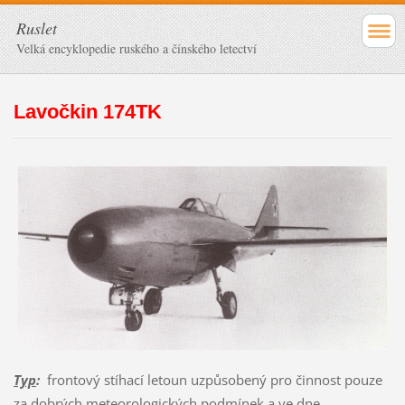
Ruslet
Velká encyklopedie ruského a čínského letectví
Lavočkin 174TK
Typ
:
frontový stíhací letoun uzpůsobený pro činnost pouze
za dobrých meteorologických podmínek a ve dne