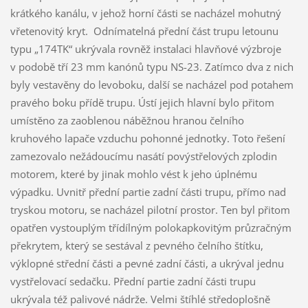
krátkého kanálu, v jehož horní části se nacházel mohutný
vřetenovitý kryt. Odnímatelná přední část trupu letounu
typu „174TK“ ukrývala rovněž instalaci hlavňové výzbroje
v podobě tří 23 mm kanónů typu NS-23. Zatímco dva z nich
byly vestavěny do levoboku, další se nacházel pod potahem
pravého boku přídě trupu. Ústí jejich hlavní bylo přitom
umístěno za zaoblenou náběžnou hranou čelního
kruhového lapače vzduchu pohonné jednotky. Toto řešení
zamezovalo nežádoucímu nasátí povýstřelových zplodin
motorem, které by jinak mohlo vést k jeho úplnému
výpadku. Uvnitř přední partie zadní části trupu, přímo nad
tryskou motoru, se nacházel pilotní prostor. Ten byl přitom
opatřen vystouplým třídílným polokapkovitým průzračným
překrytem, který se sestával z pevného čelního štítku,
výklopné střední části a pevné zadní části, a ukrýval jednu
vystřelovací sedačku. Přední partie zadní části trupu
ukrývala též palivové nádrže. Velmi štíhlé středoplošně