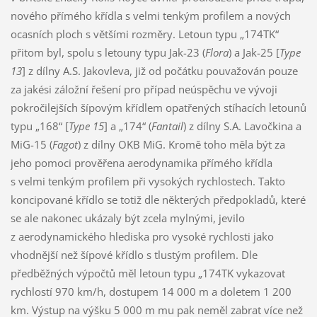
nového přímého křídla s velmi tenkým profilem a nových
ocasních ploch s většími rozměry. Letoun typu „174TK“
přitom byl, spolu s letouny typu Jak-23 (
Flora
) a Jak-25 [
Type
13
] z dílny A.S. Jakovleva, již od počátku pouvažován pouze
za jakési záložní řešení pro případ neúspěchu ve vývoji
pokročilejších šípovým křídlem opatřených stíhacích letounů
typu „168“ [
Type 15
] a „174“ (
Fantail
) z dílny S.A. Lavočkina a
MiG-15 (
Fagot
) z dílny OKB MiG. Kromě toho měla být za
jeho pomoci prověřena aerodynamika přímého křídla
s velmi tenkým profilem při vysokých rychlostech. Takto
koncipované křídlo se totiž dle některých předpokladů, které
se ale nakonec ukázaly být zcela mylnými, jevilo
z aerodynamického hlediska pro vysoké rychlosti jako
vhodnější než šípové křídlo s tlustým profilem. Dle
předběžných výpočtů měl letoun typu „174TK vykazovat
rychlostí 970 km/h, dostupem 14 000 m a doletem 1 200
km. Výstup na výšku 5 000 m mu pak neměl zabrat více než