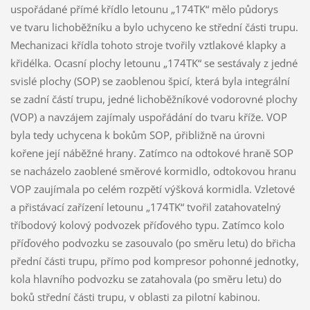
uspořádané přímé křídlo letounu „174TK“ mělo půdorys
ve tvaru lichoběžníku a bylo uchyceno ke střední části trupu.
Mechanizaci křídla tohoto stroje tvořily vztlakové klapky a
křidélka. Ocasní plochy letounu „174TK“ se sestávaly z jedné
svislé plochy (SOP) se zaoblenou špicí, která byla integrální
se zadní částí trupu, jedné lichoběžníkové vodorovné plochy
(VOP) a navzájem zajímaly uspořádání do tvaru kříže. VOP
byla tedy uchycena k bokům SOP, přibližně na úrovni
kořene její náběžné hrany. Zatímco na odtokové hraně SOP
se nacházelo zaoblené směrové kormidlo, odtokovou hranu
VOP zaujímala po celém rozpětí výšková kormidla. Vzletové
a přistávací zařízení letounu „174TK“ tvořil zatahovatelný
tříbodový kolový podvozek příďového typu. Zatímco kolo
příďového podvozku se zasouvalo (po směru letu) do břicha
přední části trupu, přímo pod kompresor pohonné jednotky,
kola hlavního podvozku se zatahovala (po směru letu) do
boků střední části trupu, v oblasti za pilotní kabinou.