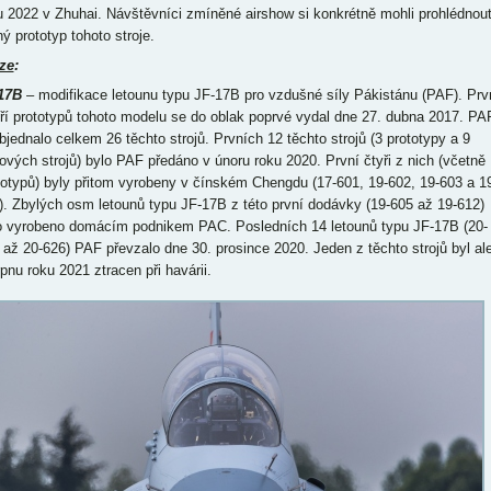
u 2022 v Zhuhai. Návštěvníci zmíněné airshow si konkrétně mohli prohlédnou
ý prototyp tohoto stroje.
ze
:
-17B
– modifikace letounu typu JF-17B pro vzdušné síly Pákistánu (PAF). Prv
tří prototypů tohoto modelu se do oblak poprvé vydal dne 27. dubna 2017. PA
objednalo celkem 26 těchto strojů. Prvních 12 těchto strojů (3 prototypy a 9
iových strojů) bylo PAF předáno v únoru roku 2020. První čtyři z nich (včetně
totypů) byly přitom vyrobeny v čínském Chengdu (17-601, 19-602, 19-603 a 1
). Zbylých osm letounů typu JF-17B z této první dodávky (19-605 až 19-612)
o vyrobeno domácím podnikem PAC. Posledních 14 letounů typu JF-17B (20-
 až 20-626) PAF převzalo dne 30. prosince 2020. Jeden z těchto strojů byl al
rpnu roku 2021 ztracen při havárii.