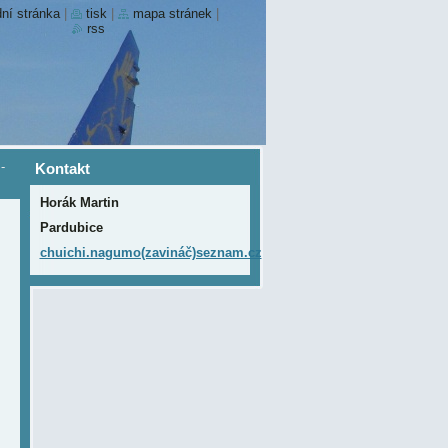
ní stránka
|
tisk
|
mapa stránek
|
rss
-
Kontakt
Horák Martin
Pardubice
chuichi.nagumo(zavináč)seznam.cz