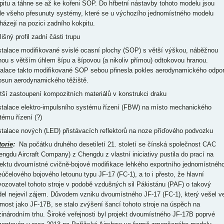
pitu a táhne se až ke kořeni SOP. Do hřbetní nástavby tohoto modelu jsou
le všeho přesunuty systémy, které se u výchozího jednomístného modelu
házejí na pozici zadního kokpitu.
lišný profil zadní části trupu
nstalace modifikované svislé ocasní plochy (SOP) s větší výškou, náběžnou
nou s větším úhlem šípu a šípovou (a nikoliv přímou) odtokovou hranou.
talace takto modifikované SOP sebou přinesla pokles aerodynamického odpo
osun aerodynamického těžiště.
ětší zastoupení kompozitních materiálů v konstrukci draku
nstalace elektro-impulsního systému řízení (FBW) na místo mechanického
tému řízení (?)
nstalace nových (LED) přistávacích reflektorů na noze příďového podvozku
torie
:
Na počátku druhého desetiletí 21. století se čínská společnost CAC
engdu Aircraft Company) z Chengdu z vlastní iniciativy pustila do prací na
jektu dvoumístné cvičně-bojové modifikace lehkého exportního jednomístnéh
eúčelového bojového letounu typu JF-17 (FC-1), a to i přesto, že hlavní
vozovatel tohoto stroje v podobě vzdušných sil Pákistánu (PAF) o takový
el nejevil zájem. Důvodem vzniku dvoumístného JF-17 (FC-1), který vešel v
most jako JF-17B, se stalo zvýšení šancí tohoto stroje na úspěch na
inárodním trhu. Široké veřejnosti byl projekt dvoumístného JF-17B poprvé