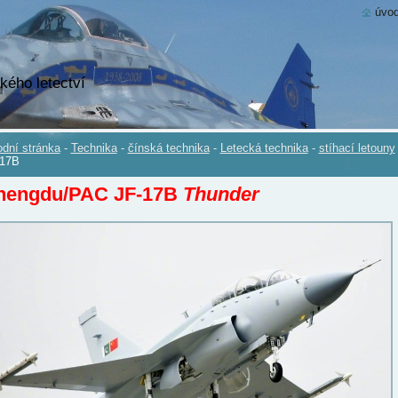
úvod
kého letectví
dní stránka
-
Technika
-
čínská technika
-
Letecká technika
-
stíhací letouny
-17B
hengdu/PAC JF-17B
Thunder