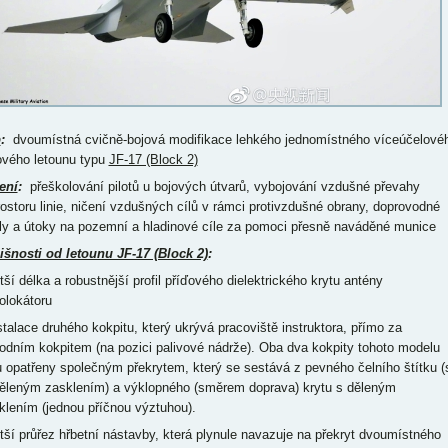
p
:
dvoumístná cvičně-bojová modifikace lehkého jednomístného víceúčelové
ového letounu typu
JF-17 (Block 2)
ení
:
přeškolování pilotů u bojových útvarů, vybojování vzdušné převahy
rostoru linie, ničení vzdušných cílů v rámci protivzdušné obrany, doprovodné
ly a útoky na pozemní a hladinové cíle za pomoci přesně naváděné munice
išnosti od letounu JF-17 (Block 2)
:
tší délka a robustnější profil příďového dielektrického krytu antény
iolokátoru
nstalace druhého kokpitu, který ukrývá pracoviště instruktora, přímo za
odním kokpitem (na pozici palivové nádrže). Oba dva kokpity tohoto modelu
u opatřeny společným překrytem, který se sestává z pevného čelního štítku (
ěleným zasklením) a výklopného (směrem doprava) krytu s děleným
klením (jednou příčnou výztuhou).
ětší průřez hřbetní nástavby, která plynule navazuje na překryt dvoumístného