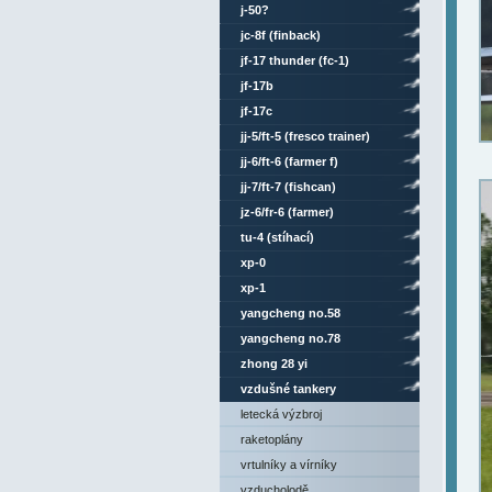
j-50?
jc-8f (finback)
jf-17 thunder (fc-1)
jf-17b
jf-17c
jj-5/ft-5 (fresco trainer)
jj-6/ft-6 (farmer f)
jj-7/ft-7 (fishcan)
jz-6/fr-6 (farmer)
tu-4 (stíhací)
xp-0
xp-1
yangcheng no.58
yangcheng no.78
zhong 28 yi
vzdušné tankery
letecká výzbroj
raketoplány
vrtulníky a vírníky
vzducholodě