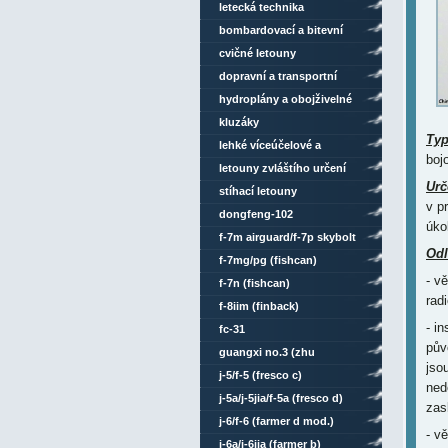
letecká technika
bombardovací a bitevní
letouny
cvičné letouny
dopravní a transportní
letouny
hydroplány a obojživelné
letouny
kluzáky
Ty
lehké víceúčelové a
boj
sportovní letouny
letouny zvláštího určení
Urč
stíhací letouny
v p
dongfeng-102
úko
f-7m airguard/f-7p skybolt
Odl
(fishcan)
f-7mg/pg (fishcan)
- vě
f-7n (fishcan)
rad
f-8iim (finback)
- i
fc-31
pův
guangxi no.3 (zhu
jso
rongzhang)
j-5/f-5 (fresco c)
ned
j-5a/j-5jia/f-5a (fresco d)
zas
j-6/f-6 (farmer d mod.)
- v
j-6a/j-6jia (farmer b)