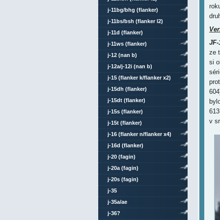
rok
j-11bg/bhg (flanker)
druh
j-11bs/bsh (flanker l2)
Ver
j-11d (flanker)
JF
j-11ws (flanker)
ze 
j-12 (nan b)
si 
j-12a/j-12i (nan b)
sér
j-15 (flanker k/flanker x2)
pro
j-15dh (flanker)
604
j-15dt (flanker)
byl
613
j-15s (flanker)
v s
j-15t (flanker)
j-16 (flanker n/flanker x4)
j-16d (flanker)
j-20 (fagin)
j-20a (fagin)
j-20s (fagin)
j-35
j-35a/ae
j-36?