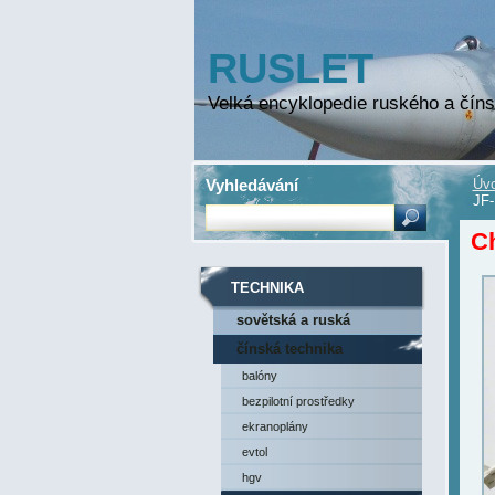
RUSLET
Velká encyklopedie ruského a číns
Vyhledávání
Úvo
JF
C
TECHNIKA
sovětská a ruská
technika
čínská technika
balóny
bezpilotní prostředky
ekranoplány
evtol
hgv