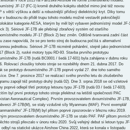
zentován v roce 2013 na Pařížské Airshow ve formě zmenšeného modelu.
umístný JF-17 (FC-1) kromě druhého kokpitu obdržel mimo jiné též novou
 s větší výškou a delší a robustnější příďový dielektrický kryt. Díky tomu
e v budoucnu do přídě trupu tohoto modelu možné vestavět pokročilejší
iolokátor kategorie AESA, kterým by měl být vybaven jednomístný model JF-
ock 3). Sériové JF-17B ale přebírají zbraňový systém od staršího
nomístného modelu JF-17 (Block 2) bez změn. Odlišně tvarovaná zadní část
pu zase napovídá, že se pro tento stroj do budoucna počítá s alternativní
onnou jednotkou. Sériové JF-17B nicméně pohánění, stejně jako jednomístné
17 (Block 2), ruské motory typu RD-93. Stavba prvního prototypu
umístného JF-17B (rudá BC0001 / šedá 17-601) byla zahájena v dubnu roku
6. Rolovací zkoušky tohoto stroje se rozeběhly dnem 21. dubna 2017. Do
ak se prototyp dvoumístného JF-17B poprvé vydal 27. dne toho samého
íce. Dne 7. prosince 2017 se realizací svého prvního letu do zkušebního
gramu zapojil též prototyp druhý (rudá 02). Dne 3. srpna 2018 se od vzletové
hy poprvé odlepil třetí prototyp letounu typu JF-17B (rudá 03 / šedá 17-603).
itím byl první prototyp tohoto stroje přelétnut na letiště společnosti PAC
kistan Aeronautical Complex). Prvním provozovatelem dvoumístného JF-17B
ubverzi JF-17B(M), se staly vzdušné síly Myanmaru (MAF). První exemplář
anmarského“ JF-17B(M) byl přitom poprvé zpozorován v březnu roku 2019.
hým provozovatelem dvoumístného JF-17B se stalo PAF. PAF přitom prvníc
těchto strojů převzalo v únoru roku 2020. Svůj veřejný debut si letoun typu JF
 odbyl na statické ukázce Airshow China 2022, která se konala v listopadu