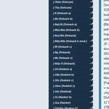
pre
j-7k/m (fishcan)
Dvo
j-7iia (fishcan)
SOP
j-8 (finback a)
bud
j-8ii (finback b)
rad
(Bl
j-8a/j-8i (finback a)
jed
j-8b/j-8iia (finback b)
tru
j-8c/j-8iii (finback)
poh
j-8d/j-8iib (finback b mod.)
JF-
j-8f (finback c)
dvo
j-8g (finback)
201
j-8h (finback c)
obl
měs
j-8r/jz-8 (finback)
pro
j-10 (firebird a)
drá
j-10b (firebird b)
Mez
j-10c (firebird c)
(Pa
j-10ce (firebird c)
v s
j-10s (firebird)
„my
j-11 (flanker b)
Dru
12 
j-11a (flanker)
17B
j-11b/bh (flanker l1)