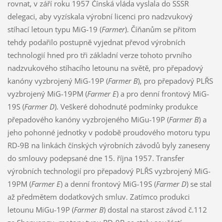
rovnat, v září roku 1957 Čínská vláda vyslala do SSSR
delegaci, aby vyzískala výrobní licenci pro nadzvukový
stíhací letoun typu MiG-19 (
Farmer
). Číňanům se přitom
tehdy podařilo postupně vyjednat převod výrobních
technologií hned pro tři základní verze tohoto prvního
nadzvukového stíhacího letounu na světě, pro přepadový
kanóny vyzbrojený MiG-19P (
Farmer B
), pro přepadový PLŘS
vyzbrojený MiG-19PM (
Farmer E
) a pro denní frontový MiG-
19S (
Farmer D
). Veškeré dohodnuté podmínky produkce
přepadového kanóny vyzbrojeného MiGu-19P (
Farmer B
) a
jeho pohonné jednotky v podobě proudového motoru typu
RD-9B na linkách čínských výrobních závodů byly zaneseny
do smlouvy podepsané dne 15. října 1957. Transfer
výrobních technologií pro přepadový PLŘS vyzbrojený MiG-
19PM (
Farmer E
) a denní frontový MiG-19S (
Farmer D
) se stal
až předmětem dodatkových smluv. Zatímco produkci
letounu MiGu-19P (
Farmer B
) dostal na starost závod č.112