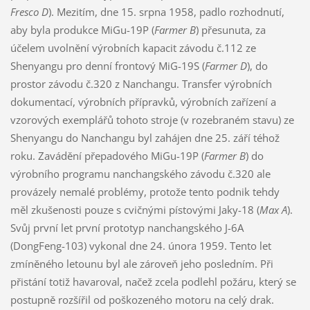
Fresco D
). Mezitím, dne 15. srpna 1958, padlo rozhodnutí,
aby byla produkce MiGu-19P (
Farmer B
) přesunuta, za
účelem uvolnění výrobních kapacit závodu č.112 ze
Shenyangu pro denní frontový MiG-19S (
Farmer D
), do
prostor závodu č.320 z Nanchangu. Transfer výrobních
dokumentací, výrobních přípravků, výrobních zařízení a
vzorových exemplářů tohoto stroje (v rozebraném stavu) ze
Shenyangu do Nanchangu byl zahájen dne 25. září téhož
roku. Zavádění přepadového MiGu-19P (
Farmer B
) do
výrobního programu nanchangského závodu č.320 ale
provázely nemalé problémy, protože tento podnik tehdy
měl zkušenosti pouze s cvičnými pístovými Jaky-18 (
Max A
).
Svůj první let první prototyp nanchangského J-6A
(DongFeng-103) vykonal dne 24. února 1959. Tento let
zmíněného letounu byl ale zároveň jeho posledním. Při
přistání totiž havaroval, načež zcela podlehl požáru, který se
postupně rozšířil od poškozeného motoru na celý drak.