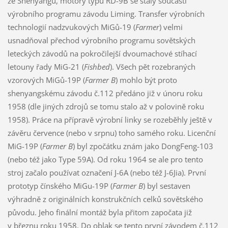
ze Shenyangu, motory typu RD-9B se staly součástí
výrobního programu závodu Liming. Transfer výrobních
technologií nadzvukových MiGů-19 (
Farmer
) velmi
usnadňoval přechod výrobního programu sovětských
leteckých závodů na pokročilejší dvoumachové stíhací
letouny řady MiG-21 (
Fishbed
). Všech pět rozebraných
vzorových MiGů-19P (
Farmer B
) mohlo být proto
shenyangskému závodu č.112 předáno již v únoru roku
1958 (dle jiných zdrojů se tomu stalo až v polovině roku
1958). Práce na přípravě výrobní linky se rozeběhly ještě v
závěru července (nebo v srpnu) toho samého roku. Licenční
MiG-19P (
Farmer B
) byl zpočátku znám jako DongFeng-103
(nebo též jako Type 59A). Od roku 1964 se ale pro tento
stroj začalo používat označení J-6A (nebo též J-6Jia). První
prototyp čínského MiGu-19P (
Farmer B
) byl sestaven
výhradně z originálních konstrukčních celků sovětského
původu. Jeho finální montáž byla přitom započata již
v březnu roku 1958. Do oblak se tento první závodem č.112