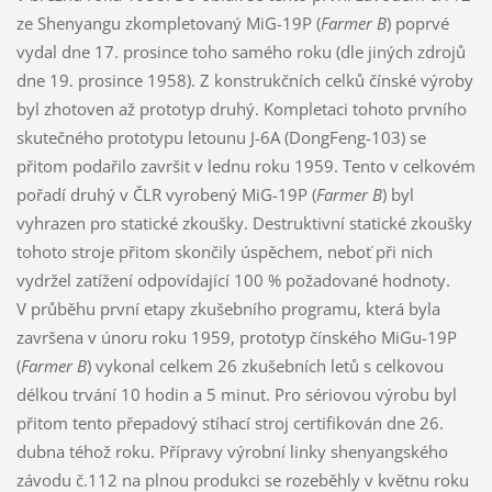
ze Shenyangu zkompletovaný MiG-19P (
Farmer B
) poprvé
vydal dne 17. prosince toho samého roku (dle jiných zdrojů
dne 19. prosince 1958). Z konstrukčních celků čínské výroby
byl zhotoven až prototyp druhý. Kompletaci tohoto prvního
skutečného prototypu letounu J-6A (DongFeng-103) se
přitom podařilo završit v lednu roku 1959. Tento v celkovém
pořadí druhý v ČLR vyrobený MiG-19P (
Farmer B
) byl
vyhrazen pro statické zkoušky. Destruktivní statické zkoušky
tohoto stroje přitom skončily úspěchem, neboť při nich
vydržel zatížení odpovídající 100 % požadované hodnoty.
V průběhu první etapy zkušebního programu, která byla
završena v únoru roku 1959, prototyp čínského MiGu-19P
(
Farmer B
) vykonal celkem 26 zkušebních letů s celkovou
délkou trvání 10 hodin a 5 minut. Pro sériovou výrobu byl
přitom tento přepadový stíhací stroj certifikován dne 26.
dubna téhož roku. Přípravy výrobní linky shenyangského
závodu č.112 na plnou produkci se rozeběhly v květnu roku