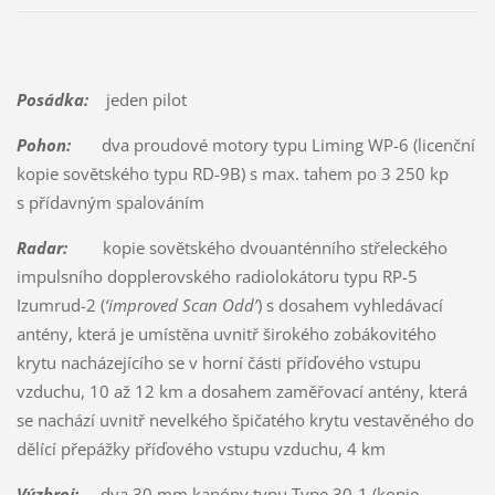
Posádka:
jeden pilot
Pohon:
dva proudové motory typu Liming WP-6 (licenční
kopie sovětského typu RD-9B) s max. tahem po 3 250 kp
s přídavným spalováním
Radar:
kopie sovětského dvouanténního střeleckého
impulsního dopplerovského radiolokátoru typu RP-5
Izumrud-2 (
‘improved Scan Odd’
) s dosahem vyhledávací
antény, která je umístěna uvnitř širokého zobákovitého
krytu nacházejícího se v horní části příďového vstupu
vzduchu, 10 až 12 km a dosahem zaměřovací antény, která
se nachází uvnitř nevelkého špičatého krytu vestavěného do
dělící přepážky příďového vstupu vzduchu, 4 km
Výzbroj:
dva 30 mm kanóny typu Type 30-1 (kopie