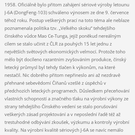
1958. Oficiálně bylo přitom zahájení sériové výroby letounu
J-6A (DongFeng-103) schváleno výnosem ze dne 9. července
téhož roku. Postup veškerých prací na toto téma ale neblaze
poznamenala politika tzv. „Velkého skoku“ tehdejšího
čínského vůdce Mao Ce-Tunga, jejíž poněkud nereálným
cílem se stalo učinit z ČLR za pouhých 15 let jednu z
největších světových ekonomických velmocí. Protože toho
mělo být docíleno razantním zvyšováním produkce, čínský
letecký průmysl byl tehdy tlačen k výkonům, na které
nestačil. Nic dobrého přitom nepřineslo ani až nezdravě
přehnané sebevědomí Číňanů vzešlé z úspěchů v
předchozích leteckých programech. Důsledkem přeceňování
vlastních schopností a značného tlaku na výrobní výkony ze
strany tehdejšího Čínského vedení se stalo porušování
veškerých zásad projektování a v neposlední řadě též až
trestuhodné odbývání zkoušek, výzkumu a kontroly výrobní
kvality. Na výrobní kvalitě sériových J-6A se navíc nemálo