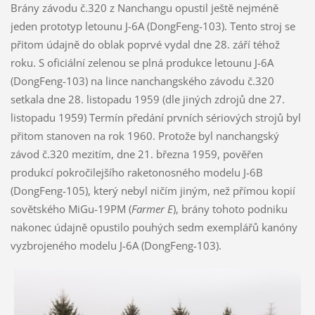
Brány závodu č.320 z Nanchangu opustil ještě nejméně
jeden prototyp letounu J-6A (DongFeng-103). Tento stroj se
přitom údajně do oblak poprvé vydal dne 28. září téhož
roku. S oficiální zelenou se plná produkce letounu J-6A
(DongFeng-103) na lince nanchangského závodu č.320
setkala dne 28. listopadu 1959 (dle jiných zdrojů dne 27.
listopadu 1959) Termín předání prvních sériových strojů byl
přitom stanoven na rok 1960. Protože byl nanchangský
závod č.320 mezitím, dne 21. března 1959, pověřen
produkcí pokročilejšího raketonosného modelu J-6B
(DongFeng-105), který nebyl ničím jiným, než přímou kopií
sovětského MiGu-19PM (
Farmer E
), brány tohoto podniku
nakonec údajně opustilo pouhých sedm exemplářů kanóny
vyzbrojeného modelu J-6A (DongFeng-103).