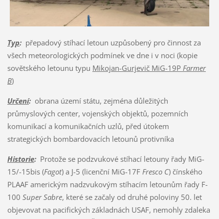
Typ
:
přepadový stíhací letoun uzpůsobený pro činnost za
všech meteorologických podmínek ve dne i v noci (kopie
sovětského letounu typu
Mikojan-Gurjevič MiG-19P
Farmer
B
)
Určení
:
obrana území státu, zejména důležitých
průmyslových center, vojenských objektů, pozemních
komunikací a komunikačních uzlů, před útokem
strategických bombardovacích letounů protivníka
Historie
:
Protože se podzvukové stíhací letouny řady MiG-
15/-15bis (
Fagot
) a J-5 (licenční MiG-17F
Fresco C
) čínského
PLAAF americkým nadzvukovým stíhacím letounům řady F-
100
Super Sabre
, které se začaly od druhé poloviny 50. let
objevovat na pacifických základnách USAF, nemohly zdaleka