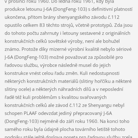
v prosinci roku 1960. Do ledna roku 1961, kdy byla
produkce letounu J-6A (DongFeng-103) s definitivní platností
ukončena, přitom brány shenyangského závodu č.112
opustilo celkem 83 těchto strojů, včetně prototypů. Zda jsou
do tohoto počtu zahrnuty i letouny sestavené z originálních
konstrukčních celků sovětské výroby, není ale bohužel
známo. Protože díky mizerné výrobní kvalitě nebylo sériové
J-6A (DongFeng-103) možné považovat za způsobilé pro
řadovou službu, výrobce následně musel do jejich
konstrukce vnést celou řadu změn. Kuli nedostupnosti
některých konstrukčních materiálů (slitiny hořčíku a některé
slitiny ocele) a některých náhradních dílů a v neposlední
řadě též kuli problémům s kvalitou svařovaných
konstrukčních celků ale závod č.112 ze Shenyangu nebyl
schopen PLAAF odevzdat jediný přepracovaný J-6A
(DongFeng-103) nejméně do září roku 1960. Na konci toho
samého roku byla údajně plocha továrního letiště tohoto
podniku stále ještě doslova poseta pro řadovou službu zcela