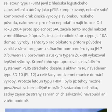
se letoun typu F-8IIM jevil z hlediska logistického
zabezpečení a údržby jako příliš komplikovaný, neboť v sobě
kombinoval drak čínské výroby s avionikou ruského
původu, nakonec se pro něho nepodařilo najít kupce. Od
roku 2004 proto společnost SAC začala tento model nabízet
v modifikované úpravě s instalací radiolokátoru typu JL-10A
domácí výroby. Tento typ radiolokátoru přitom původně
vznikl v rámci programu stíhacího-bombardéru typu JH-7
(
Flounder
) a v porovnání s ruským typem Žuk-8II vykazoval
lepšími výkony. Kromě toho spolupracoval s naváděcím
systémem PLŘS středního dosahu s aktivním RL navedením
typu SD-10 (PL-12) a celé řady protizemní munice domácí
výroby. Protože letoun typu F-8MII bylo již tehdy možné
považovat za beznadějně morálně zastaralou techniku,
žádný zájem ze strany zahraničních zákazníků nevzbudil ani
v této podobě.