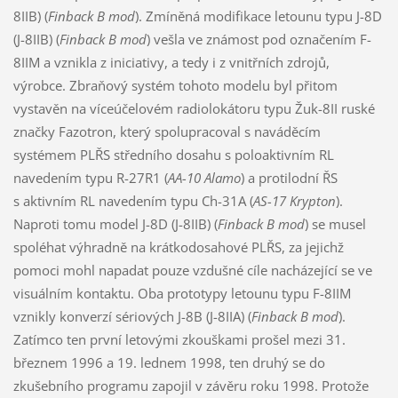
8IIB) (
Finback B mod
). Zmíněná modifikace letounu typu J-8D
(J-8IIB) (
Finback B mod
) vešla ve známost pod označením F-
8IIM a vznikla z iniciativy, a tedy i z vnitřních zdrojů,
výrobce. Zbraňový systém tohoto modelu byl přitom
vystavěn na víceúčelovém radiolokátoru typu Žuk-8II ruské
značky Fazotron, který spolupracoval s naváděcím
systémem PLŘS středního dosahu s poloaktivním RL
navedením typu R-27R1 (
AA-10 Alamo
) a protilodní ŘS
s aktivním RL navedením typu Ch-31A (
AS-17 Krypton
).
Naproti tomu model J-8D (J-8IIB) (
Finback B mod
) se musel
spoléhat výhradně na krátkodosahové PLŘS, za jejichž
pomoci mohl napadat pouze vzdušné cíle nacházející se ve
visuálním kontaktu. Oba prototypy letounu typu F-8IIM
vznikly konverzí sériových J-8B (J-8IIA) (
Finback B mod
).
Zatímco ten první letovými zkouškami prošel mezi 31.
březnem 1996 a 19. lednem 1998, ten druhý se do
zkušebního programu zapojil v závěru roku 1998. Protože