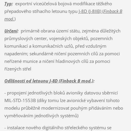
Typ
:
exportní víceúčelová bojová modifikace těžkého
přepadového stíhacího letounu typu
J-8D (J-8IIB) (
Finback B
mod.
)
Určení
:
primárně obrana území státu, zejména důležitých
průmyslových center, vojenských objektů, pozemních
komunikací a komunikačních uzlů, před vzdušným
napadením; sekundárně ničení pozemních cílů za pomoci
neřízené munice a ničení hladinových cílů za pomoci
řízených střel
Odlišnosti od letounu J-8D (Finback B mod.)
:
- propojení jednotlivých bloků avioniky datovou sběrnicí
MIL-STD-1553B (díky tomu lze avionické vybavení tohoto
modelu průběžně modernizovat pouhým přidáváním nebo
vyměňováním jednotlivých systémů)
- instalace nového digitálního střeleckého systému se