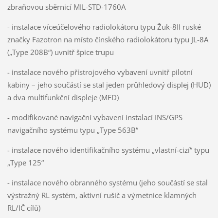
zbraňovou sběrnicí MIL-STD-1760A
- instalace víceúčelového radiolokátoru typu Žuk-8II ruské
značky Fazotron na místo čínského radiolokátoru typu JL-8A
(„Type 208B“) uvnitř špice trupu
- instalace nového přístrojového vybavení uvnitř pilotní
kabiny – jeho součástí se stal jeden průhledový displej (HUD)
a dva multifunkční displeje (MFD)
- modifikované navigační vybavení instalací INS/GPS
navigačního systému typu „Type 563B“
- instalace nového identifikačního systému „vlastní-cizí“ typu
„Type 125“
- instalace nového obranného systému (jeho součástí se stal
výstražný RL systém, aktivní rušič a výmetnice klamných
RL/IČ cílů)