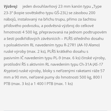
Výzbroj:
jeden dvouhlavňový 23 mm kanón typu „Type
23-3“ (kopie sovětského typu GŠ-23L) se zásobou 200
nábojů, instalovaný na břichu trupu, přímo za šachtou
příďového podvozku, a podvěsná výzbroj do celkové
hmotnosti 4 500 kg, přepravovaná na jednom podtrupovém
a šesti podkřídlových závěsnících – PLŘS středního dosahu
s poloaktivním RL navedením typu R-27R1 (
AA-10 Alamo
)
ruské výroby (max. 2 ks), PLŘS krátkého dosahu s
pasivním IČ navedením typu PL-9 (max. 6 ks) čínské výroby,
protilodní ŘS s aktivním RL navedením typu Ch-31A (
AS-17
Krypton
) ruské výroby, bloky s neřízenými raketami ráže 57
mm a 90 mm, neřízené pumy do hmotnosti 500 kg, 800 l
PTB (max. 3 ks) a 1 400 l PTB (max. 1 ks)