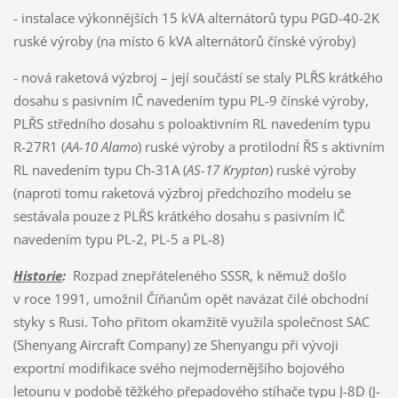
- instalace výkonnějších 15 kVA alternátorů typu PGD-40-2K
ruské výroby (na místo 6 kVA alternátorů čínské výroby)
- nová raketová výzbroj – její součástí se staly PLŘS krátkého
dosahu s pasivním IČ navedením typu PL-9 čínské výroby,
PLŘS středního dosahu s poloaktivním RL navedením typu
R-27R1 (
AA-10 Alamo
) ruské výroby a protilodní ŘS s aktivním
RL navedením typu Ch-31A (
AS-17 Krypton
) ruské výroby
(naproti tomu raketová výzbroj předchozího modelu se
sestávala pouze z PLŘS krátkého dosahu s pasivním IČ
navedením typu PL-2, PL-5 a PL-8)
Historie
:
Rozpad znepřáteleného SSSR, k němuž došlo
v roce 1991, umožnil Číňanům opět navázat čilé obchodní
styky s Rusi. Toho přitom okamžitě využila společnost SAC
(Shenyang Aircraft Company) ze Shenyangu při vývoji
exportní modifikace svého nejmodernějšího bojového
letounu v podobě těžkého přepadového stíhače typu J-8D (J-