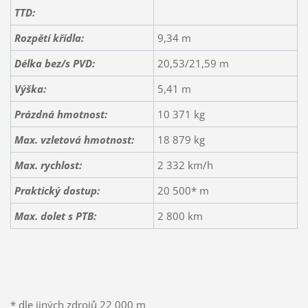
TTD:
Rozpětí křídla:
9,34 m
Délka bez/s PVD:
20,53/21,59 m
Výška:
5,41 m
Prázdná hmotnost:
10 371 kg
Max. vzletová hmotnost:
18 879 kg
Max. rychlost:
2 332 km/h
Praktický dostup:
20 500* m
Max. dolet s PTB:
2 800 km
* dle jiných zdrojů 22 000 m