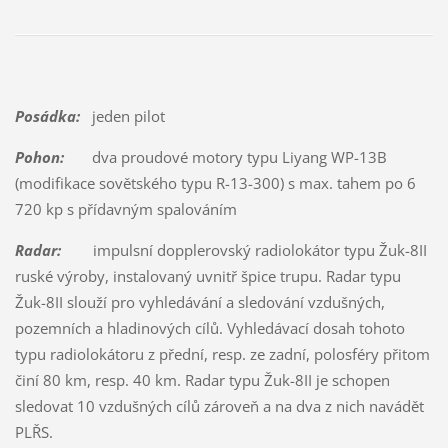
Posádka:
jeden pilot
Pohon:
dva proudové motory typu Liyang WP-13B
(modifikace sovětského typu R-13-300) s max. tahem po 6
720 kp s přídavným spalováním
Radar:
impulsní dopplerovský radiolokátor typu Žuk-8II
ruské výroby, instalovaný uvnitř špice trupu. Radar typu
Žuk-8II slouží pro vyhledávání a sledování vzdušných,
pozemních a hladinových cílů. Vyhledávací dosah tohoto
typu radiolokátoru z přední, resp. ze zadní, polosféry přitom
činí 80 km, resp. 40 km. Radar typu Žuk-8II je schopen
sledovat 10 vzdušných cílů zároveň a na dva z nich navádět
PLŘS.