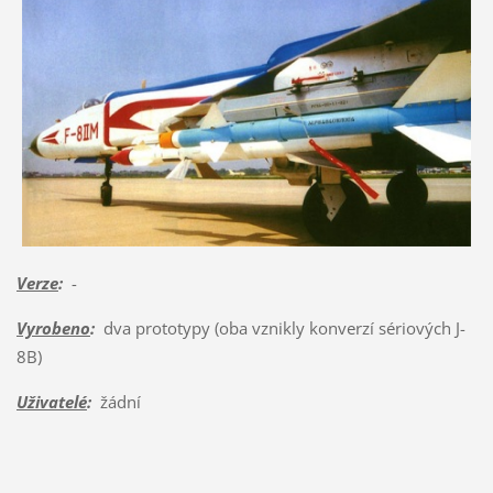
Verze
:
-
Vyrobeno
:
dva prototypy (oba vznikly konverzí sériových J-
8B)
Uživatelé
:
žádní