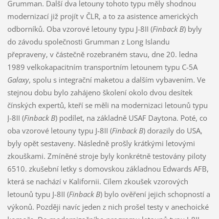
Grumman. Další dva letouny tohoto typu měly shodnou
modernizací již projít v ČLR, a to za asistence amerických
odborníků. Oba vzorové letouny typu J-8II (
Finback B
) byly
do závodu společnosti Grumman z Long Islandu
přepraveny, v částečně rozebraném stavu, dne 20. ledna
1989 velkokapacitním transportním letounem typu C-5A
Galaxy
, spolu s integrační maketou a dalším vybavením. Ve
stejnou dobu bylo zahájeno školení okolo dvou desítek
čínských expertů, kteří se měli na modernizaci letounů typu
J-8II (
Finback B
) podílet, na základně USAF Daytona. Poté, co
oba vzorové letouny typu J-8II (
Finback B
) dorazily do USA,
byly opět sestaveny. Následně prošly krátkými letovými
zkouškami. Zmíněné stroje byly konkrétně testovány piloty
6510. zkušební letky s domovskou základnou Edwards AFB,
která se nachází v Kalifornii. Cílem zkoušek vzorových
letounů typu J-8II (
Finback B
) bylo ověření jejich schopností a
výkonů. Později navíc jeden z nich prošel testy v anechoické