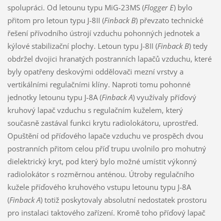
spolupráci. Od letounu typu MiG-23MS (
Flogger E
) bylo
přitom pro letoun typu J-8II (
Finback B
) převzato technické
řešení přívodního ústrojí vzduchu pohonných jednotek a
kýlové stabilizační plochy. Letoun typu J-8II (
Finback B
) tedy
obdržel dvojici hranatých postranních lapačů vzduchu, které
byly opatřeny deskovými oddělovači mezní vrstvy a
vertikálními regulačními klíny. Naproti tomu pohonné
jednotky letounu typu J-8A (
Finback A
) využívaly příďový
kruhový lapač vzduchu s regulačním kuželem, který
současně zastával funkci krytu radiolokátoru, uprostřed.
Opuštění od příďového lapače vzduchu ve prospěch dvou
postranních přitom celou příď trupu uvolnilo pro mohutný
dielektrický kryt, pod který bylo možné umístit výkonný
radiolokátor s rozměrnou anténou. Útroby regulačního
kužele příďového kruhového vstupu letounu typu J-8A
(
Finback A
) totiž poskytovaly absolutní nedostatek prostoru
pro instalaci taktového zařízení. Kromě toho příďový lapač