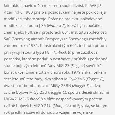
kontaktu a navíc mělo mizernou spolehlivost, PLAAF již
v září roku 1980 přišlo s požadavkem na ještě pokročilejší
modifikaci tohoto stroje. Práce na projektu požadované
modifikace letounu J-8A (
Finback A
), která byla zpočátku
známa jako J-8II, se v prostorách 601. institutu společnosti
SAC (Shenyang Aircraft Company) ze Shenyangu rozeběhly
v dubnu roku 1981. Konstrukční tým 601. institutu přitom
při vývoji letounu typu J-8II (
Finback B
) plně zužitkoval
poznatky, které se podařilo nastřádat v průběhu podrobné
studie bojových letounů řady MiG-23 (
Flogger
) sovětské
konstrukce. Číňané totiž v únoru roku 1979 získali celkem
šest letounů této řady, dva stíhací MiGy-23MS (
Flogger E
),
dva stíhací-bombardovací MiGy-23BN (
Flogger F
) a dva
cvičně-bojové MiGy-23U (
Flogger C
), spolu s deseti stíhacími
MiGy-21MF (
Fishbed J
) a blíže nespecifikovaným počtem
cvičně-bojových MiGů-21U (
Mongol A
) od Egypta, se kterým
rok předtím uzavřeli dohodu o vzájemné vojenské