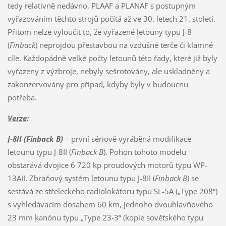
tedy relativně nedávno, PLAAF a PLANAF s postupným
vyřazováním těchto strojů počítá až ve 30. letech 21. století.
Přitom nelze vyloučit to, že vyřazené letouny typu J-8
(
Finback
) neprojdou přestavbou na vzdušné terče či klamné
cíle. Každopádně velké počty letounů této řady, které již byly
vyřazeny z výzbroje, nebyly sešrotovány, ale uskladněny a
zakonzervovány pro případ, kdyby byly v budoucnu
potřeba.
Verze
:
J-8II
(Finback B)
– první sériově vyráběná modifikace
letounu typu J-8II (
Finback B
). Pohon tohoto modelu
obstarává dvojice 6 720 kp proudových motorů typu WP-
13AII. Zbraňový systém letounu typu J-8II (
Finback B
) se
sestává ze střeleckého radiolokátoru typu SL-5A („Type 208“)
s vyhledávacím dosahem 60 km, jednoho dvouhlavňového
23 mm kanónu typu „Type 23-3“ (kopie sovětského typu