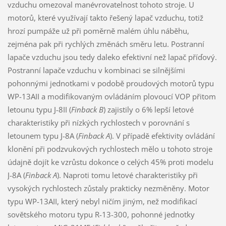
vzduchu omezoval manévrovatelnost tohoto stroje. U
motorů, které využívají takto řešený lapač vzduchu, totiž
hrozí pumpáže už při poměrně malém úhlu náběhu,
zejména pak při rychlých změnách směru letu. Postranní
lapače vzduchu jsou tedy daleko efektivní než lapač příďový.
Postranní lapače vzduchu v kombinaci se silnějšími
pohonnými jednotkami v podobě proudových motorů typu
WP-13AII a modifikovaným ovládáním plovoucí VOP přitom
letounu typu J-8II (
Finback B
) zajistily o 6% lepší letové
charakteristiky při nízkých rychlostech v porovnání s
letounem typu J-8A (
Finback A
). V případě efektivity ovládání
klonění při podzvukových rychlostech mělo u tohoto stroje
údajně dojít ke vzrůstu dokonce o celých 45% proti modelu
J-8A (
Finback A
). Naproti tomu letové charakteristiky při
vysokých rychlostech zůstaly prakticky nezměněny. Motor
typu WP-13AII, který nebyl ničím jiným, než modifikací
sovětského motoru typu R-13-300, pohonné jednotky