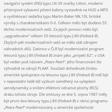
navigační systém (INS) typu LN-39 značky Litton, moderní
přístrojové vybavení pilotní kabiny vystavěné na HUD a MFD
a vystřelovací sedačka typu Martin-Baker Mk.10L britské
výroby s charakteristikami 0-0. Celkem mělo být dodáno 55
těchto modernizačních setů. Za jejich pomoci mělo být
„upgradováno“ celkem 50 letounů typu J-8II (
Finback B
).
Zbylých pět modernizačních setů se mělo stát zdrojem
náhradních dílů. Zatímco v ČLR byl modernizační program
letounů typu J-8II (
Finback B
) znám jako „projekt 82“, v USA
byl veden pod názvem „
Peace Pearl
“. Jeho financování šlo
výhradně ze zdrojů PLAAF. Součástí dohodnuté čínsko-
americké spolupráce na letounu typu J-8II (
Finback B
) měl být
v neposlední řadě též výzkum zaměřený na vylepšení
aerodynamiky a snížení efektivní odrazivé plochy (RCS)
draku tohoto stroje. Dle smlouvy ze dne 5. srpna 1987 měly
být první dva letouny typu J-8II (
Finback B
) v rámci programu
„
Peace Pearl
“ modernizovány u americké společnosti