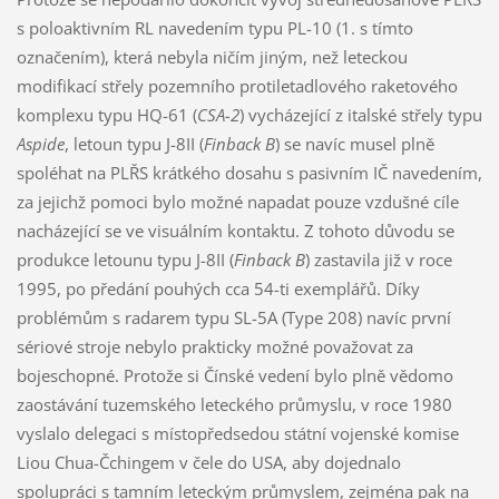
s poloaktivním RL navedením typu PL-10 (1. s tímto
označením), která nebyla ničím jiným, než leteckou
modifikací střely pozemního protiletadlového raketového
komplexu typu HQ-61 (
CSA-2
) vycházející z italské střely typu
Aspide
, letoun typu J-8II (
Finback B
) se navíc musel plně
spoléhat na PLŘS krátkého dosahu s pasivním IČ navedením,
za jejichž pomoci bylo možné napadat pouze vzdušné cíle
nacházející se ve visuálním kontaktu. Z tohoto důvodu se
produkce letounu typu J-8II (
Finback B
) zastavila již v roce
1995, po předání pouhých cca 54-ti exemplářů. Díky
problémům s radarem typu SL-5A (Type 208) navíc první
sériové stroje nebylo prakticky možné považovat za
bojeschopné. Protože si Čínské vedení bylo plně vědomo
zaostávání tuzemského leteckého průmyslu, v roce 1980
vyslalo delegaci s místopředsedou státní vojenské komise
Liou Chua-Čchingem v čele do USA, aby dojednalo
spolupráci s tamním leteckým průmyslem, zejména pak na