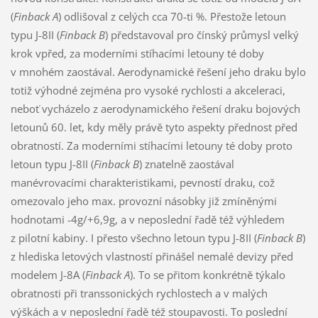
(
Finback A
) odlišoval z celých cca 70-ti %. Přestože letoun
typu J-8II (
Finback B
) představoval pro čínský průmysl velký
krok vpřed, za moderními stíhacími letouny té doby
v mnohém zaostával. Aerodynamické řešení jeho draku bylo
totiž výhodné zejména pro vysoké rychlosti a akceleraci,
neboť vycházelo z aerodynamického řešení draku bojových
letounů 60. let, kdy měly právě tyto aspekty přednost před
obratností. Za moderními stíhacími letouny té doby proto
letoun typu J-8II (
Finback B
) znatelně zaostával
manévrovacími charakteristikami, pevností draku, což
omezovalo jeho max. provozní násobky již zmíněnými
hodnotami -4g/+6,9g, a v neposlední řadě též výhledem
z pilotní kabiny. I přesto všechno letoun typu J-8II (
Finback B
)
z hlediska letových vlastností přinášel nemalé devizy před
modelem J-8A (
Finback A
). To se přitom konkrétně týkalo
obratnosti při transsonických rychlostech a v malých
výškách a v neposlední řadě též stoupavosti. To poslední