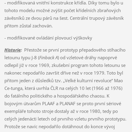
- modifikovaná vnitřní konstrukce křídla. Díky tomu bylo u
tohoto modelu možné zvýšit počet křídelních zbraňových
závěsníků ze dvou párů na šest. Centrální trupový závěsník
přitom zůstal zachován.
- modifikované ovládání plovoucí výškovky
Historie
:
Přestože se první prototyp přepadového stíhacího
letounu typu J-8 (
Finback A
) od vzletové dráhy napoprvé
odlepil již v roce 1969, zkušební program tohoto letounu se
nakonec nepodařilo završit dříve než v roce 1979. Toto byl
přitom jeden z důsledků tzv. „Velké kulturní revoluce“ Mao
Ce-tunga, která uvrhla ČLR na celých 10 let (1966 až 1976)
do fatálního politického a hospodářského chaosu. K
bojovým útvarům PLAAF a PLANAF se proto první sériové
exempláře tohoto stroje dostaly až v roce 1980, tedy po
celých jedenácti letech od prvního vzletu prvního prototypu.
Protože se navíc nepodařilo dotáhnout do konce vývoj