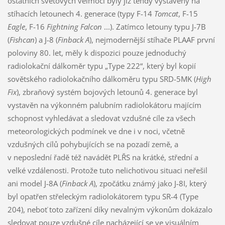
ostatních světových velmocí byly již tehdy vystavěny na
stíhacích letounech 4. generace (typy F-14
Tomcat
, F-15
Eagle
, F-16
Fightning Falcon
...). Zatímco letouny typu J-7B
(
Fishcan
) a J-8 (
Finback A
), nejmodernější stíhače PLAAF první
poloviny 80. let, měly k dispozici pouze jednoduchý
radiolokační dálkoměr typu „Type 222“, který byl kopií
sovětského radiolokačního dálkoměru typu SRD-5MK (
High
Fix
), zbraňový systém bojových letounů 4. generace byl
vystavěn na výkonném palubním radiolokátoru majícím
schopnost vyhledávat a sledovat vzdušné cíle za všech
meteorologických podmínek ve dne i v noci, včetně
vzdušných cílů pohybujících se na pozadí země, a
v neposlední řadě též navádět PLŘS na krátké, střední a
velké vzdálenosti. Protože tuto nelichotivou situaci neřešil
ani model J-8A (
Finback A
), zpočátku známý jako J-8I, který
byl opatřen střeleckým radiolokátorem typu SR-4 (Type
204), neboť toto zařízení díky nevalným výkonům dokázalo
sledovat pouze vzdušné cíle nacházející se ve visuálním