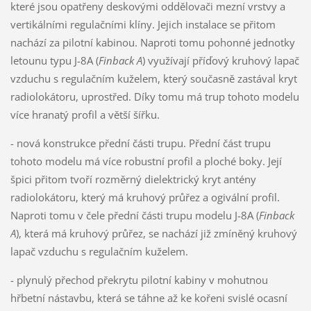
které jsou opatřeny deskovými oddělovači mezní vrstvy a
vertikálními regulačními klíny. Jejich instalace se přitom
nachází za pilotní kabinou. Naproti tomu pohonné jednotky
letounu typu J-8A (
Finback A
) využívají příďový kruhový lapač
vzduchu s regulačním kuželem, který současně zastával kryt
radiolokátoru, uprostřed. Díky tomu má trup tohoto modelu
více hranatý profil a větší šířku.
- nová konstrukce přední části trupu. Přední část trupu
tohoto modelu má více robustní profil a ploché boky. Její
špici přitom tvoří rozměrný dielektrický kryt antény
radiolokátoru, který má kruhový průřez a ogivální profil.
Naproti tomu v čele přední části trupu modelu J-8A (
Finback
A
), která má kruhový průřez, se nachází již zmíněný kruhový
lapač vzduchu s regulačním kuželem.
- plynulý přechod překrytu pilotní kabiny v mohutnou
hřbetní nástavbu, která se táhne až ke kořeni svislé ocasní