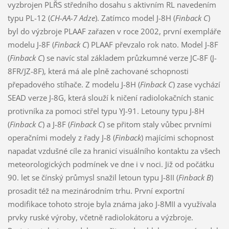
vyzbrojen PLŘS středního dosahu s aktivním RL navedením
typu PL-12 (
CH-AA-7 Adze
). Zatímco model J-8H (
Finback C
)
byl do výzbroje PLAAF zařazen v roce 2002, první exempláře
modelu J-8F (
Finback C
) PLAAF převzalo rok nato. Model J-8F
(
Finback C
) se navíc stal základem průzkumné verze JC-8F (J-
8FR/JZ-8F), která má ale plně zachované schopnosti
přepadového stíhače. Z modelu J-8H (
Finback C
) zase vychází
SEAD verze J-8G, která slouží k ničení radiolokačních stanic
protivníka za pomoci střel typu YJ-91. Letouny typu J-8H
(
Finback C
) a J-8F (
Finback C
) se přitom staly vůbec prvními
operačními modely z řady J-8 (
Finback
) majícími schopnost
napadat vzdušné cíle za hranicí visuálního kontaktu za všech
meteorologických podmínek ve dne i v noci. Již od počátku
90. let se čínský průmysl snažil letoun typu J-8II (
Finback B
)
prosadit též na mezinárodním trhu. První exportní
modifikace tohoto stroje byla známa jako J-8MII a využívala
prvky ruské výroby, včetně radiolokátoru a výzbroje.