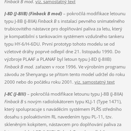
Finback B mod
.
viz. samostatný text
J-8D (J-8IIB) (Finback B mod)
– pokročilá modifikace letounu
typu J-8B (J-8IIA)
Finback B
s instalací pevného snímatelného
trubicovitého nástavce pro doplňování paliva za letu, který
je kompatibilní s tankovacím systémem vzdušného tankeru
typu HY-6/H-6DU. První prototyp tohoto modelu se od
vzletové dráhy poprvé odlepil dne 21. listopadu 1990. Do
výzbroje PLAAF a PLANAF byl letoun typu J-8D (J-8IIB)
Finback B mod.
zařazen v roce 1996. Ve výrobním programu
závodu ze Shenyangu se přitom tento model udržel do roku
2000 nebo do počátku roku 2001.
viz. samostatný text
J-8C (J-8III)
– pokročilá modifikace letounu typu J-8B (J-8IIA)
Finback B
s novým radiolokátorem typu KLJ-1 (Type 1471),
který spolupracuje s naváděcím systémem PLŘS středního
dosahu s poloaktivním RL navedením typu PL-11, tzv.
skleněným kokpitem, nástavcem pro doplňování paliva za