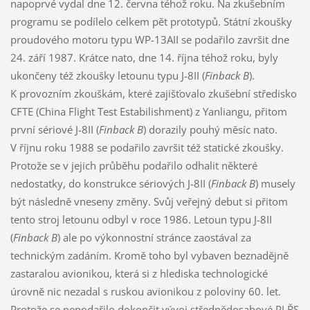
napoprvé vydal dne 12. června téhož roku. Na zkušebním
programu se podílelo celkem pět prototypů. Státní zkoušky
proudového motoru typu WP-13AII se podařilo završit dne
24. září 1987. Krátce nato, dne 14. října téhož roku, byly
ukončeny též zkoušky letounu typu J-8II (
Finback B
).
K provozním zkouškám, které zajišťovalo zkušební středisko
CFTE (China Flight Test Estabilishment) z Yanliangu, přitom
první sériové J-8II (
Finback B
) dorazily pouhý měsíc nato.
V říjnu roku 1988 se podařilo završit též statické zkoušky.
Protože se v jejich průběhu podařilo odhalit některé
nedostatky, do konstrukce sériových J-8II (
Finback B
) musely
být následně vneseny změny. Svůj veřejný debut si přitom
tento stroj letounu odbyl v roce 1986. Letoun typu J-8II
(
Finback B
) ale po výkonnostní stránce zaostával za
technickým zadáním. Kromě toho byl vybaven beznadějně
zastaralou avionikou, která si z hlediska technologické
úrovně nic nezadal s ruskou avionikou z poloviny 60. let.
Protože se nepodařilo dokončit vývoj střednědosahové PLŘS