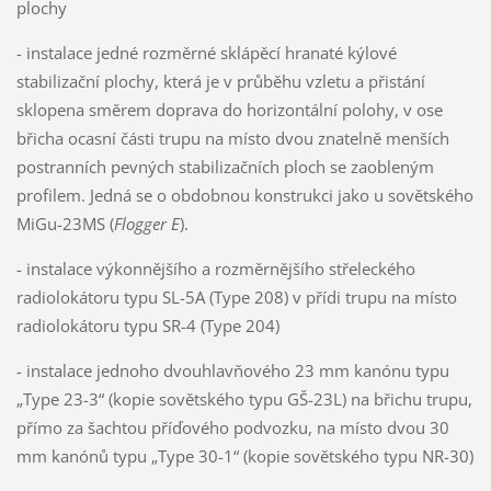
plochy
- instalace jedné rozměrné sklápěcí hranaté kýlové
stabilizační plochy, která je v průběhu vzletu a přistání
sklopena směrem doprava do horizontální polohy, v ose
břicha ocasní části trupu na místo dvou znatelně menších
postranních pevných stabilizačních ploch se zaobleným
profilem. Jedná se o obdobnou konstrukci jako u sovětského
MiGu-23MS (
Flogger E
).
- instalace výkonnějšího a rozměrnějšího střeleckého
radiolokátoru typu SL-5A (Type 208) v přídi trupu na místo
radiolokátoru typu SR-4 (Type 204)
- instalace jednoho dvouhlavňového 23 mm kanónu typu
„Type 23-3“ (kopie sovětského typu GŠ-23L) na břichu trupu,
přímo za šachtou příďového podvozku, na místo dvou 30
mm kanónů typu „Type 30-1“ (kopie sovětského typu NR-30)