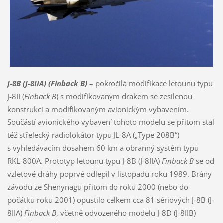
J-8B (J-8IIA)
(Finback B)
– pokročilá modifikace letounu typu
J-8II (
Finback B
) s modifikovaným drakem se zesílenou
konstrukcí a modifikovaným avionickým vybavením.
Součástí avionického vybavení tohoto modelu se přitom stal
též střelecký radiolokátor typu JL-8A („Type 208B“)
s vyhledávacím dosahem 60 km a obranný systém typu
RKL-800A. Prototyp letounu typu J-8B (J-8IIA)
Finback B
se od
vzletové dráhy poprvé odlepil v listopadu roku 1989. Brány
závodu ze Shenynagu přitom do roku 2000 (nebo do
počátku roku 2001) opustilo celkem cca 81 sériových J-8B (J-
8IIA)
Finback B
, včetně odvozeného modelu J-8D (J-8IIB)