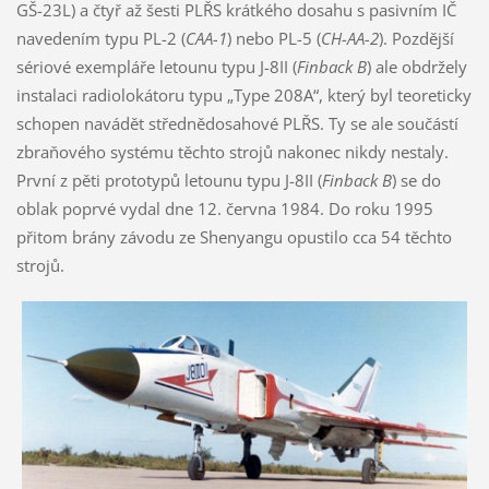
GŠ-23L) a čtyř až šesti PLŘS krátkého dosahu s pasivním IČ
navedením typu PL-2 (
CAA-1
) nebo PL-5 (
CH-AA-2
). Pozdější
sériové exempláře letounu typu J-8II (
Finback B
) ale obdržely
instalaci radiolokátoru typu „Type 208A“, který byl teoreticky
schopen navádět střednědosahové PLŘS. Ty se ale součástí
zbraňového systému těchto strojů nakonec nikdy nestaly.
První z pěti prototypů letounu typu J-8II (
Finback B
) se do
oblak poprvé vydal dne 12. června 1984. Do roku 1995
přitom brány závodu ze Shenyangu opustilo cca 54 těchto
strojů.