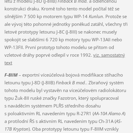
letu z modelu J-8D (J-8IIB)
Finback B mod.
a odlehčenou
konstrukci draku. Kromě toho tento model počítal též se
silnějším 7 500 kp motorem typu WP-14
Kunlun
. Protože se
ale vývoj této pohonné jednotky poněkud zatáhl, všechny tři
letové prototypy letounu J-8C (J-8III) se nakonec musely
spokojit se slabšími 6 720 kp motory typu WP-13AII nebo
WP-13FII. První prototyp tohoto modelu se přitom od
vzletové dráhy poprvé odlepil v roce 1992.
viz. samostatný
text
F-8IIM
– exportní víceúčelová bojová modifikace stíhacího
letounu typu J-8D (J-8IIB)
Finback B mod.
. Zbraňový systém
tohoto modelu byl vystavěn na víceúčelovém radiolokátoru
typu Žuk-8II ruské značky Fazotron, který spolupracoval
s naváděcím systémem PLŘS středního dosahu
s poloaktivním RL navedením typu R-27R1 (
AA-10A Alamo A
)
a protilodní ŘS s aktivním RL navedením typu Ch-31A (
AS-
17B Krypton
). Oba prototypy letounu typu F-8IIM vznikly