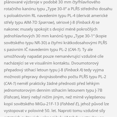
plánované výzbroje v podobě 30 mm čtyřhlavňového
rotačního kanónu typu „Type 30-II“ a PLŘS středního dosahu
s poloaktivním RL navedením typu PL-4 (derivát americké
střely typu AIM-7D
Sparrow
), sériové J-8 (
Finback A
) se
nakonec musely spokojit s dvojicí méně pokročilých
jednohlavňových 30 mm kanónů typu „Type 30-1“ (kopie
sovětského typu NR-30) a čtyřmi krátkodosahovými PLŘS
s pasivním IČ navedením typu PL-2 (
CAA-1
). Ty ale
umožňovaly napadat pouze nemanévrující vzdušné cíle
nacházející se ve visuálním kontaktu. Dvoumotorový
přepadový stíhací letoun typu J-8 (
Finback A
) tedy vyjma
možnosti přepravy dvojnásobného počtu PLŘS typu PL-2
(
CAA-1
) neměl prakticky žádné přednosti před lehkým
jednomotorovým denním stíhacím letounem typu J-7B
(
Fishcan
), který nebyl ničím jiným, než mírně vylepšenou
kopií sovětského MiGu-21F-13 (
Fishbed E
), jehož původ lze
vystopovat v polovině 50. let. Naproti tomu vzdušné síly