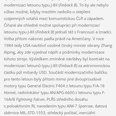
modernizaci letounu typu J-8II (
Finback B
). To by ale nebylo
vůbec možné, kdyby mezitím nedošlo o oteplení
vzájemných vztahů mezi komunistickou ČLR a západem.
Číňané ale ohledně možné spolupráci při modernizaci
letounu typu J-8II (
Finback B
) jednali též s Francouzi a Izraelci.
Volba přitom nakonec padla právě na Američany. V roce
1984 tedy USA navštívil osobně čínský ministr obrany Zhang
Aiping, aby zde vyjednal náplň a podmínky modernizace
tohoto stroje. Výsledkem zmíněné návštěvy byl kontrakt na
modernizaci letounů typu J-8II (
Finback B
) za astronomickou
částku půl miliardy USD. Součástí modernizačního balíčku
pro tento letoun byly přitom mimo jiné dvouproudové
motory typu General Electric F404 z letounu typu F/A-18
Hornet
, radiolokátor typu AN/APG-66(V) z letounu typu F-
16A/B
Fightning Falcon
, PLŘS středního dosahu
s poloaktivním RL navedením typu AIM-7
Sparrow
, datová
sběrnice MIL-STD-1553, střelecký počítač, inerciální