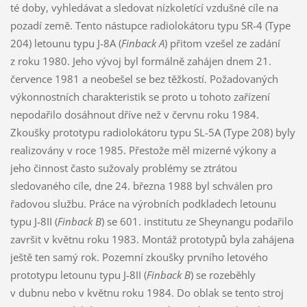
té doby, vyhledávat a sledovat nízkoletící vzdušné cíle na
pozadí země. Tento nástupce radiolokátoru typu SR-4 (Type
204) letounu typu J-8A (
Finback A
) přitom vzešel ze zadání
z roku 1980. Jeho vývoj byl formálně zahájen dnem 21.
července 1981 a neobešel se bez těžkostí. Požadovaných
výkonnostních charakteristik se proto u tohoto zařízení
nepodařilo dosáhnout dříve než v červnu roku 1984.
Zkoušky prototypu radiolokátoru typu SL-5A (Type 208) byly
realizovány v roce 1985. Přestože měl mizerné výkony a
jeho činnost často sužovaly problémy se ztrátou
sledovaného cíle, dne 24. března 1988 byl schválen pro
řadovou službu. Práce na výrobních podkladech letounu
typu J-8II (
Finback B
) se 601. institutu ze Sheynangu podařilo
završit v květnu roku 1983. Montáž prototypů byla zahájena
ještě ten samý rok. Pozemní zkoušky prvního letového
prototypu letounu typu J-8II (
Finback B
) se rozeběhly
v dubnu nebo v květnu roku 1984. Do oblak se tento stroj