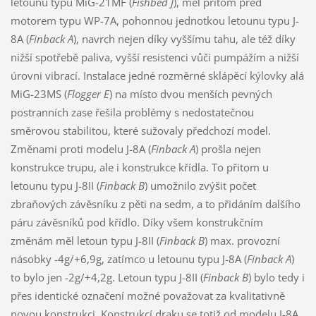
letounu typu MiG-21MF (
Fishbed J
), měl přitom před
motorem typu WP-7A, pohonnou jednotkou letounu typu J-
8A (
Finback A
), navrch nejen díky vyššímu tahu, ale též díky
nižší spotřebě paliva, vyšší resistenci vůči pumpážím a nižší
úrovni vibrací. Instalace jedné rozměrné sklápěcí kýlovky alá
MiG-23MS (
Flogger E
) na místo dvou menších pevných
postranních zase řešila problémy s nedostatečnou
směrovou stabilitou, které sužovaly předchozí model.
Změnami proti modelu J-8A (
Finback A
) prošla nejen
konstrukce trupu, ale i konstrukce křídla. To přitom u
letounu typu J-8II (
Finback B
) umožnilo zvýšit počet
zbraňových závěsníku z pěti na sedm, a to přidáním dalšího
páru závěsníků pod křídlo. Díky všem konstrukčním
změnám měl letoun typu J-8II (
Finback B
) max. provozní
násobky -4g/+6,9g, zatímco u letounu typu J-8A (
Finback A
)
to bylo jen -2g/+4,2g. Letoun typu J-8II (
Finback B
) bylo tedy i
přes identické označení možné považovat za kvalitativně
novou konstrukci. Konstrukcí draku se totiž od modelu J-8A