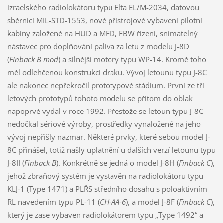
izraelského radiolokátoru typu Elta EL/M-2034, datovou
sběrnici MIL-STD-1553, nové přístrojové vybavení pilotní
kabiny založené na HUD a MFD, FBW řízení, snímatelný
nástavec pro doplňování paliva za letu z modelu J-8D
(
Finback B mod
) a silnější motory typu WP-14. Kromě toho
měl odlehčenou konstrukci draku. Vývoj letounu typu J-8C
ale nakonec nepřekročil prototypové stádium. První ze tří
letových prototypů tohoto modelu se přitom do oblak
napoprvé vydal v roce 1992. Přestože se letoun typu J-8C
nedočkal sériové výroby, prostředky vynaložené na jeho
vývoj nepřišly nazmar. Některé prvky, které sebou model J-
8C přinášel, totiž našly uplatnění u dalších verzí letounu typu
J-8II (
Finback B
). Konkrétně se jedná o model J-8H (
Finback C
),
jehož zbraňový systém je vystavěn na radiolokátoru typu
KLJ-1 (Type 1471) a PLŘS středního dosahu s poloaktivním
RL navedením typu PL-11 (
CH-AA-6
), a model J-8F (
Finback C
),
který je zase vybaven radiolokátorem typu „Type 1492“ a