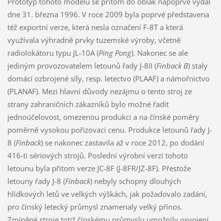
Prototyp tohoto modelu se přitom do oblak napoprvé vydal
dne 31. března 1996. V roce 2009 byla poprvé představena
též exportní verze, která nesla označení F-8T a která
využívala výhradně prvky tuzemské výroby, včetně
radiolokátoru typu JL-10A (
Ping Pong
). Nakonec se ale
jediným provozovatelem letounů řady J-8II (
Finback B
) staly
domácí ozbrojené síly, resp. letectvo (PLAAF) a námořnictvo
(PLANAF). Mezi hlavní důvody nezájmu o tento stroj ze
strany zahraničních zákazníků bylo možné řadit
jednoúčelovost, omezenou produkci a na čínské poměry
poměrně vysokou pořizovací cenu. Produkce letounů řady J-
8 (
Finback
) se nakonec zastavila až v roce 2012, po dodání
416-ti sériových strojů. Poslední výrobní verzí tohoto
letounu byla přitom verze JC-8F (J-8FR/JZ-8F). Přestože
letouny řady J-8 (
Finback
) nebyly schopny dlouhých
hlídkových letů ve velkých výškách, jak požadovalo zadání,
pro čínský letecký průmysl znamenaly velký přínos.
Zmíněné stroje totiž čínskému průmyslu umožnily osvojení