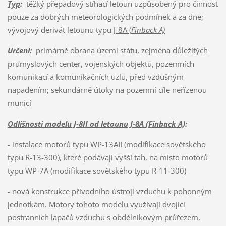
Typ
:
těžký přepadový stíhací letoun uzpůsobený pro činnost
pouze za dobrých meteorologických podmínek a za dne;
vývojový derivát letounu typu
J-8A (
Finback A)
Určení
:
primárně obrana území státu, zejména důležitých
průmyslových center, vojenských objektů, pozemních
komunikací a komunikačních uzlů, před vzdušným
napadením; sekundárně útoky na pozemní cíle neřízenou
municí
Odlišnosti modelu J-8II od letounu J-8A (Finback A)
:
- instalace motorů typu WP-13AII (modifikace sovětského
typu R-13-300), které podávají vyšší tah, na místo motorů
typu WP-7A (modifikace sovětského typu R-11-300)
- nová konstrukce přívodního ústrojí vzduchu k pohonným
jednotkám. Motory tohoto modelu využívají dvojici
postranních lapačů vzduchu s obdélníkovým průřezem,