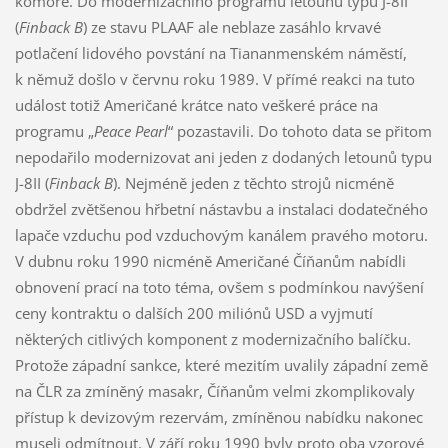
komoře. Do modernizačního programu letounů typu J-8II
(
Finback B
) ze stavu PLAAF ale neblaze zasáhlo krvavé
potlačení lidového povstání na Tiananmenském náměstí,
k němuž došlo v červnu roku 1989. V přímé reakci na tuto
událost totiž Američané krátce nato veškeré práce na
programu „
Peace Pearl
“ pozastavili. Do tohoto data se přitom
nepodařilo modernizovat ani jeden z dodaných letounů typu
J-8II (
Finback B
). Nejméně jeden z těchto strojů nicméně
obdržel zvětšenou hřbetní nástavbu a instalaci dodatečného
lapače vzduchu pod vzduchovým kanálem pravého motoru.
V dubnu roku 1990 nicméně Američané Číňanům nabídli
obnovení prací na toto téma, ovšem s podmínkou navýšení
ceny kontraktu o dalších 200 miliónů USD a vyjmutí
některých citlivých komponent z modernizačního balíčku.
Protože západní sankce, které mezitím uvalily západní země
na ČLR za zmíněný masakr, Číňanům velmi zkomplikovaly
přístup k devizovým rezervám, zmíněnou nabídku nakonec
museli odmítnout. V září roku 1990 byly proto oba vzorové