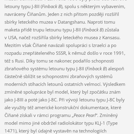
letouny typu J-8II (
Finback B
), spolu s některým vybavením,
navráceny Číňanům. Jeden z nich přitom později rozšířil
sbírky leteckého muzea v Datangshanu. Naproti tomu
maketa přídě trupu letounu typu J-8II (
Finback B
) zůstala
v USA, načež rozšířila sbírky leteckého musea z Kansasu.
Mezitím však Číňané navázali spolupráci s Izraelci a po
rozpadu znepřáteleného SSSR, k němuž došlo v roce 1991,
též s Rusi. Díky tomu se nakonec podařilo schopnosti
zbraňového systému letounu typu J-8II (
Finback B
) alespoň
částečně sblížit se schopnostmi zbraňových systémů
moderních stíhacích letounů ostatních velmocí. Výsledkem
zmíněné spolupráce byl model, který byl zpočátku znám
jako J-8III a poté jako J-8C. Při vývoji letounu typu J-8C byly
ale využity též americké konstrukční dokumentace, které
Číňané získali v rámci programu „
Peace Pearl
“. Zmíněný
model mimo jiné obdržel radiolokátor typu KLJ-1 (Type
1471), který byl údajně vystavěn na technologiích