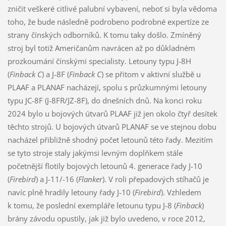
zničit veškeré citlivé palubní vybavení, neboť si byla vědoma
toho, že bude následně podrobeno podrobné expertíze ze
strany čínských odborníků. K tomu taky došlo. Zmíněný
stroj byl totiž Američanům navrácen až po důkladném
prozkoumání čínskými specialisty. Letouny typu J-8H
(
Finback C
) a J-8F (
Finback C
) se přitom v aktivní službě u
PLAAF a PLANAF nacházejí, spolu s průzkumnými letouny
typu JC-8F (J-8FR/JZ-8F), do dnešních dnů. Na konci roku
2024 bylo u bojových útvarů PLAAF již jen okolo čtyř desítek
těchto strojů. U bojových útvarů PLANAF se ve stejnou dobu
nacházel přibližně shodný počet letounů této řady. Mezitím
se tyto stroje staly jakýmsi levným doplňkem stále
početnější flotily bojových letounů 4. generace řady J-10
(
Firebird
) a J-11/-16 (
Flanker
). V roli přepadových stíhačů je
navíc plně hradily letouny řady J-10 (
Firebird
). Vzhledem
k tomu, že poslední exempláře letounu typu J-8 (
Finback
)
brány závodu opustily, jak již bylo uvedeno, v roce 2012,