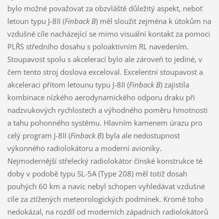
bylo možné považovat za obzvláště důležitý aspekt, neboť
letoun typu J-8II (
Finback B
) měl sloužit zejména k útokům na
vzdušné cíle nacházející se mimo visuální kontakt za pomoci
PLŘS středního dosahu s poloaktivním RL navedením.
Stoupavost spolu s akcelerací bylo ale zároveň to jediné, v
čem tento stroj doslova exceloval. Excelentní stoupavost a
akceleraci přitom letounu typu J-8II (
Finback B
) zajistila
kombinace nízkého aerodynamického odporu draku při
nadzvukových rychlostech a výhodného poměru hmotnosti
a tahu pohonného systému. Hlavním kamenem úrazu pro
celý program J-8II (
Finback B
) byla ale nedostupnost
výkonného radiolokátoru a moderní avioniky.
Nejmodernější střelecký radiolokátor čínské konstrukce té
doby v podobě typu SL-5A (Type 208) měl totiž dosah
pouhých 60 km a navíc nebyl schopen vyhledávat vzdušné
cíle za ztížených meteorologických podmínek. Kromě toho
nedokázal, na rozdíl od moderních západních radiolokátorů