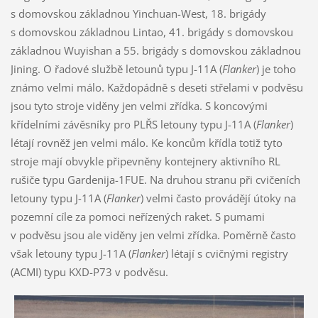
s domovskou základnou Yinchuan-West, 18. brigády
s domovskou základnou Lintao, 41. brigády s domovskou
základnou Wuyishan a 55. brigády s domovskou základnou
Jining. O řadové službě letounů typu J-11A (
Flanker
) je toho
známo velmi málo. Každopádně s deseti střelami v podvěsu
jsou tyto stroje viděny jen velmi zřídka. S koncovými
křídelními závěsníky pro PLŘS letouny typu J-11A (
Flanker
)
létají rovněž jen velmi málo. Ke koncům křídla totiž tyto
stroje mají obvykle připevněny kontejnery aktivního RL
rušiče typu Gardenija-1FUE. Na druhou stranu při cvičeních
letouny typu J-11A (
Flanker
) velmi často provádějí útoky na
pozemní cíle za pomoci neřízených raket. S pumami
v podvěsu jsou ale viděny jen velmi zřídka. Poměrně často
však letouny typu J-11A (
Flanker
) létají s cvičnými registry
(ACMI) typu KXD-P73 v podvěsu.