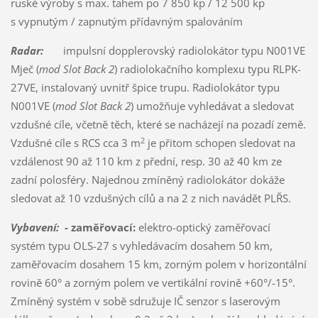
ruské výroby s max. tahem po 7 850 kp / 12 500 kp
s vypnutým / zapnutým přídavným spalováním
Radar:
impulsní dopplerovský radiolokátor typu N001VE
Mječ (
mod Slot Back 2
) radiolokačního komplexu typu RLPK-
27VE, instalovaný uvnitř špice trupu. Radiolokátor typu
N001VE (
mod Slot Back 2
) umožňuje vyhledávat a sledovat
vzdušné cíle, včetně těch, které se nacházejí na pozadí země.
2
Vzdušné cíle s RCS cca 3 m
je přitom schopen sledovat na
vzdálenost 90 až 110 km z přední, resp. 30 až 40 km ze
zadní polosféry. Najednou zmíněný radiolokátor dokáže
sledovat až 10 vzdušných cílů a na 2 z nich navádět PLŘS.
Vybavení:
- zaměřovací:
elektro-optický zaměřovací
systém typu OLS-27 s vyhledávacím dosahem 50 km,
zaměřovacím dosahem 15 km, zorným polem v horizontální
rovině 60° a zorným polem ve vertikální rovině +60°/-15°.
Zmíněný systém v sobě sdružuje IČ senzor s laserovým