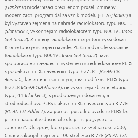
(
Flanker B
) modernizací přeci jenom prošel. Zmíněný
modernizační program dal za vznik modelu J-11A (
Flanker
) a
byl vystavěn zejména na náhradě radiolokátoru typu N001E
(
Slot Back 2
) výkonnějším radiolokátorem typu N001VE (
mod
Slot Back 2
). Zmíněný radiolokátor má přitom vyšší dosah.
Kromě toho je schopen navádět PLŘS na dva cíle současně.
Radiolokátor typu N001VE (
mod Slot Back 2
) navíc
spolupracuje s naváděcím systémem střednědosahové PLŘS
s poloaktivním RL navedením typu R-27ER1 (
RS-AA-10C
Alamo C
), která není ničím jiným, než modifikací PLŘS typu
R-27ER (
RS-AA-10A Alamo A
), nejvýkonnější zbraně letounu
typu J-11 (
Flanker B
), s prodlouženým dosahem, a
střednědosahové PLŘS s aktivním RL navedení typu R-77E
(
RS-AA-12A Adder A
). Za pomoci posledně uvedené PLŘS lze
přitom napadat vzdušné cíle dle principu „vystřel a
zapomeň“. Dle zpráv, které pocházejí z května roku 2000,
Číňané zakoupili nejméně 100 střel typu R-77E (
RS-AA-12A