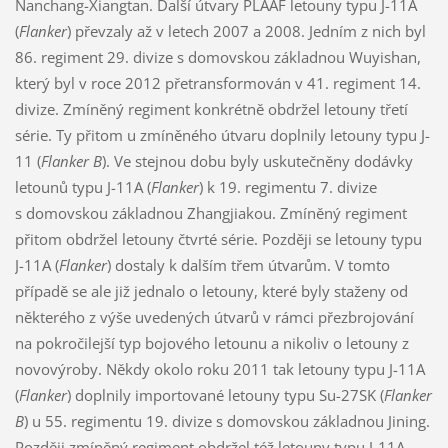
Nanchang-Xiangtan. Další útvary PLAAF letouny typu J-11A
(
Flanker
) převzaly až v letech 2007 a 2008. Jedním z nich byl
86. regiment 29. divize s domovskou základnou Wuyishan,
který byl v roce 2012 přetransformován v 41. regiment 14.
divize. Zmíněný regiment konkrétně obdržel letouny třetí
série. Ty přitom u zmíněného útvaru doplnily letouny typu J-
11 (
Flanker B
). Ve stejnou dobu byly uskutečněny dodávky
letounů typu J-11A (
Flanker
) k 19. regimentu 7. divize
s domovskou základnou Zhangjiakou. Zmíněný regiment
přitom obdržel letouny čtvrté série. Později se letouny typu
J-11A (
Flanker
) dostaly k dalším třem útvarům. V tomto
případě se ale již jednalo o letouny, které byly staženy od
některého z výše uvedených útvarů v rámci přezbrojování
na pokročilejší typ bojového letounu a nikoliv o letouny z
novovýroby. Někdy okolo roku 2011 tak letouny typu J-11A
(
Flanker
) doplnily importované letouny typu Su-27SK (
Flanker
B
) u 55. regimentu 19. divize s domovskou základnou Jining.
Později zmíněný regiment obdržel též letouny typu J-11A