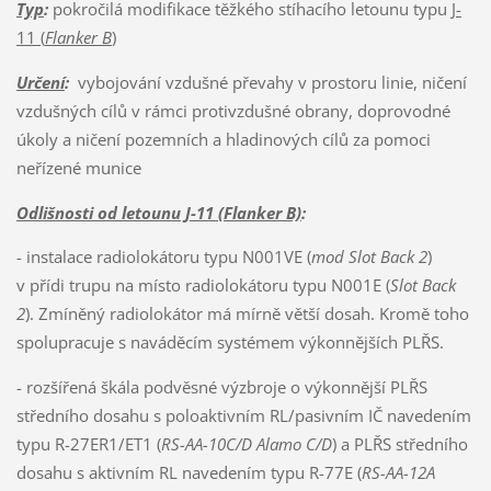
Typ
:
pokročilá modifikace těžkého stíhacího letounu typu
J-
11 (
Flanker B
)
Určení
:
vybojování vzdušné převahy v prostoru linie, ničení
vzdušných cílů v rámci protivzdušné obrany, doprovodné
úkoly a ničení pozemních a hladinových cílů za pomoci
neřízené munice
Odlišnosti od letounu J-11 (Flanker B)
:
- instalace radiolokátoru typu N001VE (
mod Slot Back 2
)
v přídi trupu na místo radiolokátoru typu N001E (
Slot Back
2
). Zmíněný radiolokátor má mírně větší dosah. Kromě toho
spolupracuje s naváděcím systémem výkonnějších PLŘS.
- rozšířená škála podvěsné výzbroje o výkonnější PLŘS
středního dosahu s poloaktivním RL/pasivním IČ navedením
typu R-27ER1/ET1 (
RS-AA-10C/D Alamo C/D
) a PLŘS středního
dosahu s aktivním RL navedením typu R-77E (
RS-
AA-12A