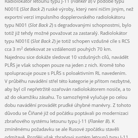
Radiolokátor letounu typu J-11 (
Flanker B
) v podobě typu
N001E (
Slot Back 2
) ruské výroby, který není ničím jiným, než
exportní verzí impulsního dopplerovského radiolokátoru
typu N001 (
Slot Back 2
) s degradovanými schopnostmi, bylo
totiž již tehdy možné považovat za zastaralý. Radiolokátor
typu N001E (
Slot Back 2
) je totiž schopen vzdušné cíle s RCS
2
cca 3 m
detekovat ze vzdálenosti pouhých 70 km.
Najednou sice dokáže sledovat 10 vzdušných cílů, navádět
PLŘS je však schopen pouze na jeden z nich. Kromě toho
spolupracuje pouze s PLŘS s poloaktivním RL navedením.
V průběhu navádění střel této kategorie je přitom nezbytné,
aby byl cíl nepřetržitě ozařován radiolokátorem nosiče, a to
až do okamžiku zásahu. To samozřejmě vylučuje po celou
dobu navádění provádět prudké úhybné manévry. Z tohoto
důvodu se Číňané již od počátku poptávali po modernizaci
zbraňového systému letounu typu J-11 (
Flanker B
). K
zmíněnému požadavku se ale Rusové zpočátku stavěli
odmítavě. Později však zbraňový systém letounů typu J-11