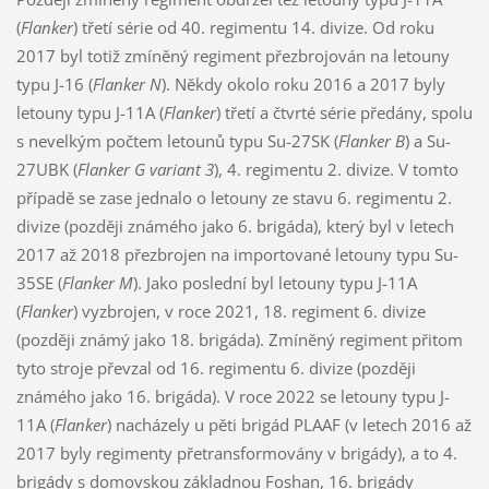
(
Flanker
) třetí série od 40. regimentu 14. divize. Od roku
2017 byl totiž zmíněný regiment přezbrojován na letouny
typu J-16 (
Flanker N
). Někdy okolo roku 2016 a 2017 byly
letouny typu J-11A (
Flanker
) třetí a čtvrté série předány, spolu
s nevelkým počtem letounů typu Su-27SK (
Flanker B
) a Su-
27UBK (
Flanker G variant 3
), 4. regimentu 2. divize. V tomto
případě se zase jednalo o letouny ze stavu 6. regimentu 2.
divize (později známého jako 6. brigáda), který byl v letech
2017 až 2018 přezbrojen na importované letouny typu Su-
35SE (
Flanker M
). Jako poslední byl letouny typu J-11A
(
Flanker
) vyzbrojen, v roce 2021, 18. regiment 6. divize
(později známý jako 18. brigáda). Zmíněný regiment přitom
tyto stroje převzal od 16. regimentu 6. divize (později
známého jako 16. brigáda). V roce 2022 se letouny typu J-
11A (
Flanker
) nacházely u pěti brigád PLAAF (v letech 2016 až
2017 byly regimenty přetransformovány v brigády), a to 4.
brigády s domovskou základnou Foshan, 16. brigády