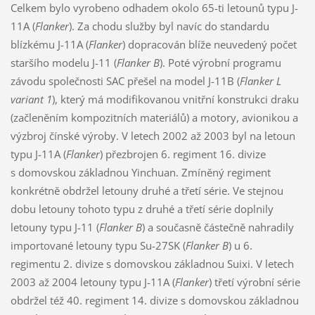
Celkem bylo vyrobeno odhadem okolo 65-ti letounů typu J-
11A (
Flanker
). Za chodu služby byl navíc do standardu
blízkému J-11A (
Flanker
) dopracován blíže neuvedený počet
staršího modelu J-11 (
Flanker B
). Poté výrobní programu
závodu společnosti SAC přešel na model J-11B (
Flanker L
variant 1
), který má modifikovanou vnitřní konstrukci draku
(začleněním kompozitních materiálů) a motory, avionikou a
výzbroj čínské výroby. V letech 2002 až 2003 byl na letoun
typu J-11A (
Flanker
) přezbrojen 6. regiment 16. divize
s domovskou základnou Yinchuan. Zmíněný regiment
konkrétně obdržel letouny druhé a třetí série. Ve stejnou
dobu letouny tohoto typu z druhé a třetí série doplnily
letouny typu J-11 (
Flanker B
) a současně částečně nahradily
importované letouny typu Su-27SK (
Flanker B
) u 6.
regimentu 2. divize s domovskou základnou Suixi. V letech
2003 až 2004 letouny typu J-11A (
Flanker
) třetí výrobní série
obdržel též 40. regiment 14. divize s domovskou základnou