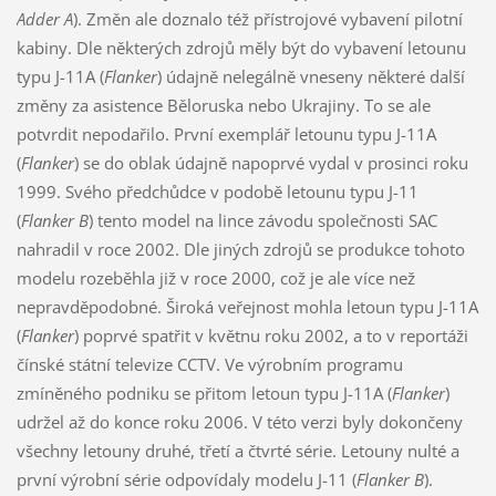
Adder A
). Změn ale doznalo též přístrojové vybavení pilotní
kabiny. Dle některých zdrojů měly být do vybavení letounu
typu J-11A (
Flanker
) údajně nelegálně vneseny některé další
změny za asistence Běloruska nebo Ukrajiny. To se ale
potvrdit nepodařilo. První exemplář letounu typu J-11A
(
Flanker
) se do oblak údajně napoprvé vydal v prosinci roku
1999. Svého předchůdce v podobě letounu typu J-11
(
Flanker B
) tento model na lince závodu společnosti SAC
nahradil v roce 2002. Dle jiných zdrojů se produkce tohoto
modelu rozeběhla již v roce 2000, což je ale více než
nepravděpodobné. Široká veřejnost mohla letoun typu J-11A
(
Flanker
) poprvé spatřit v květnu roku 2002, a to v reportáži
čínské státní televize CCTV. Ve výrobním programu
zmíněného podniku se přitom letoun typu J-11A (
Flanker
)
udržel až do konce roku 2006. V této verzi byly dokončeny
všechny letouny druhé, třetí a čtvrté série. Letouny nulté a
první výrobní série odpovídaly modelu J-11 (
Flanker B
).