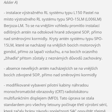
Adder A
)
- instalace výstražného RL systému typu L150 Pastel na
místo výstražného RL systému typu SPO-15LM (L006LM)
Berjoza-LM. To se na vnějším vzhledu promítlo instalací
odlišných antén na odtokové hraně zdvojené SOP, přímo
nad směrovými kormidly. Kryty antén systému typu SPO-
15LM, které se nacházejí na vnějších bocích motorových
gondol, přímo za lapači vzduchu, a na bocích ocasního
„žihadla“ přitom zůstaly z neznámých důvodů zachovány.
- absence nevelkých antén nacházejících se na vnějších
bocích zdvojené SOP, přímo nad směrovými kormidly
- modifikované vybavení pilotní kabiny náhradou
monochromatické obrazovky (CRT) radiolokátoru
multifunkčním displejem (MFD). Tato úprava se stala
standardem pro všechny letouny počínaje třetí výrobní sérií,
které začaly brány závodu společnosti SAC opouštět zřejmě