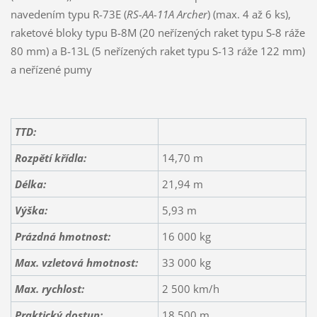
navedením typu R-73E (
RS-AA-11A Archer
) (max. 4 až 6 ks),
raketové bloky typu B-8M (20 neřízených raket typu S-8 ráže
80 mm) a B-13L (5 neřízených raket typu S-13 ráže 122 mm)
a neřízené pumy
TTD:
Rozpětí křídla:
14,70 m
Délka:
21,94 m
Výška:
5,93 m
Prázdná hmotnost:
16 000 kg
Max. vzletová hmotnost:
33 000 kg
Max. rychlost:
2 500 km/h
Praktický dostup:
18 500 m