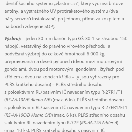
identifikačního systému „vlastní-cizí“, který využívá břitové
antény, a výstražného UV protiraketového systému (dva
páry senzorů instalované, po jednom, přímo za kokpitem a
na bocích zdvojené SOP).
Výzbroj:
jeden 30 mm kanón typu GŠ-30-1 se zásobou 150
nábojů, vestavěný do pravého vírového přechodu, a
podvěsná výzbroj do celkové hmotnosti 6 000 kg,
přepravovaná na deseti pylonech (dvou mezi motorovými
gondolami, dvou pod motorovými gondolami, čtyřech pod
křídlem a dvou na koncích křídla – ty jsou vyhrazeny pro
PLŘS krátkého dosahu) – PLŘS středního dosahu
s poloaktivním RL/pasivním IČ navedením typu R-27R1/T1
(
RS-AA-10A/B Alamo A/B
) (max. 6 ks), PLŘS středního dosahu
s poloaktivním RL/pasivním IČ navedením typu R-27ER1/ET1
(
RS-AA-10C/D Alamo C/D
) (max. 6 ks), PLŘS středního dosahu
s aktivním RL navedením typu R-77E (
RS-AA-12A Adder A
)
(max. 10 ks), PLŘS krátkého dosahu s pasivním IČ