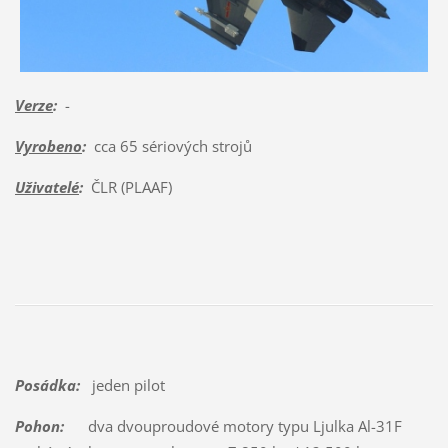
Verze
:
-
Vyrobeno
:
cca 65 sériových strojů
Uživatelé
:
ČLR (PLAAF)
Posádka:
jeden pilot
Pohon:
dva dvouproudové motory typu Ljulka Al-31F