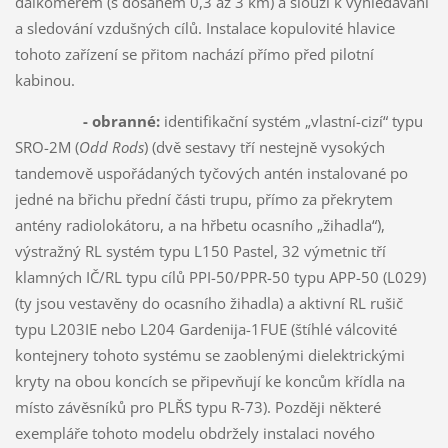
dálkoměrem (s dosahem 0,3 až 3 km) a slouží k vyhledávání
a sledování vzdušných cílů. Instalace kopulovité hlavice
tohoto zařízení se přitom nachází přímo před pilotní
kabinou.
- obranné:
identifikační systém „vlastní-cizí“ typu
SRO-2M (
Odd Rods
) (dvě sestavy tří nestejně vysokých
tandemově uspořádaných tyčových antén instalované po
jedné na břichu přední části trupu, přímo za překrytem
antény radiolokátoru, a na hřbetu ocasního „žihadla“),
výstražný RL systém typu L150 Pastel, 32 výmetnic tří
klamných IČ/RL typu cílů PPI-50/PPR-50 typu APP-50 (L029)
(ty jsou vestavěny do ocasního žihadla) a aktivní RL rušič
typu L203IE nebo L204 Gardenija-1FUE (štíhlé válcovité
kontejnery tohoto systému se zaoblenými dielektrickými
kryty na obou koncích se připevňují ke koncům křídla na
místo závěsníků pro PLŘS typu R-73). Později některé
exempláře tohoto modelu obdržely instalaci nového