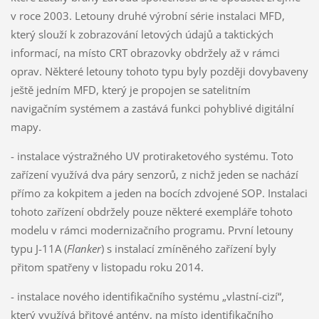
v roce 2003. Letouny druhé výrobní série instalaci MFD,
který slouží k zobrazování letových údajů a taktických
informací, na místo CRT obrazovky obdržely až v rámci
oprav. Některé letouny tohoto typu byly později dovybaveny
ještě jedním MFD, který je propojen se satelitním
navigačním systémem a zastává funkci pohyblivé digitální
mapy.
- instalace výstražného UV protiraketového systému. Toto
zařízení využívá dva páry senzorů, z nichž jeden se nachází
přímo za kokpitem a jeden na bocích zdvojené SOP. Instalaci
tohoto zařízení obdržely pouze některé exempláře tohoto
modelu v rámci modernizačního programu. První letouny
typu J-11A (
Flanker
) s instalací zmíněného zařízení byly
přitom spatřeny v listopadu roku 2014.
- instalace nového identifikačního systému „vlastní-cizí“,
který využívá břitové antény, na místo identifikačního