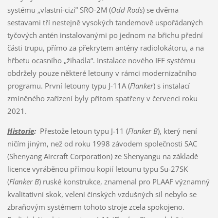
systému „vlastní-cizí“ SRO-2M (
Odd Rods
) se dvěma
sestavami tří nestejně vysokých tandemově uspořádaných
tyčových antén instalovanými po jednom na břichu přední
části trupu, přímo za překrytem antény radiolokátoru, a na
hřbetu ocasního „žihadla“. Instalace nového IFF systému
obdržely pouze některé letouny v rámci modernizačního
programu. První letouny typu J-11A (
Flanker
) s instalací
zmíněného zařízení byly přitom spatřeny v červenci roku
2021.
Historie
:
Přestože letoun typu J-11 (
Flanker B
), který není
ničím jiným, než od roku 1998 závodem společnosti SAC
(Shenyang Aircraft Corporation) ze Shenyangu na základě
licence vyráběnou přímou kopií letounu typu Su-27SK
(
Flanker B
) ruské konstrukce, znamenal pro PLAAF významný
kvalitativní skok, velení čínských vzdušných sil nebylo se
zbraňovým systémem tohoto stroje zcela spokojeno.