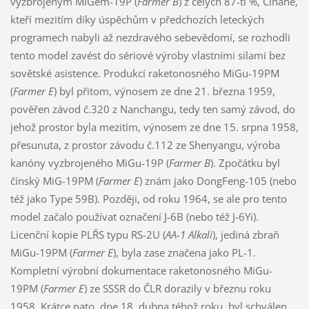
vyzbrojeným MiGem-19P (
Farmer B
) z celých 87-ti %, Číňané,
kteří mezitím díky úspěchům v předchozích leteckých
programech nabyli až nezdravého sebevědomí, se rozhodli
tento model zavést do sériové výroby vlastními silami bez
sovětské asistence. Produkcí raketonosného MiGu-19PM
(
Farmer E
) byl přitom, výnosem ze dne 21. března 1959,
pověřen závod č.320 z Nanchangu, tedy ten samý závod, do
jehož prostor byla mezitím, výnosem ze dne 15. srpna 1958,
přesunuta, z prostor závodu č.112 ze Shenyangu, výroba
kanóny vyzbrojeného MiGu-19P (
Farmer B
). Zpočátku byl
čínský MiG-19PM (
Farmer E
) znám jako DongFeng-105 (nebo
též jako Type 59B). Později, od roku 1964, se ale pro tento
model začalo používat označení J-6B (nebo též J-6Yi).
Licenční kopie PLŘS typu RS-2U (
AA-1 Alkali
), jediná zbraň
MiGu-19PM (
Farmer E
), byla zase značena jako PL-1.
Kompletní výrobní dokumentace raketonosného MiGu-
19PM (
Farmer E
) ze SSSR do ČLR dorazily v březnu roku
1958. Krátce nato, dne 18. dubna téhož roku, byl schválen