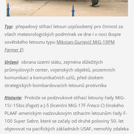
Typ
:
přepadový stíhací letoun uzpůsobený pro činnost za
všech meteorologických podmínek ve dne i v noci (kopie
sovětského letounu typu
Mikojan-Gurjevič MiG-19PM
Farmer E
)
Určení
:
obrana území státu, zejména důležitých
průmyslových center, vojenských objektů, pozemních
komunikací a komunikačních uzlů, před útokem
strategických bombardovacích letounů protivníka
Historie
:
Protože se podzvukové stíhací letouny řady MiG-
15/-15bis (
Fagot
) a J-5 (licenční MiG-17F
Fresco C
) čínského
PLAAF americkým nadzvukovým stíhacím letounům řady F-
100
Super Sabre
, které se začaly od druhé poloviny 50. let
objevovat na pacifických základnách USAF, nemohly zdaleka