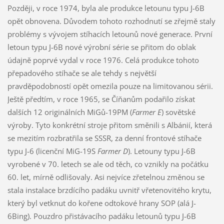
Později, v roce 1974, byla ale produkce letounu typu J-6B
opět obnovena. Důvodem tohoto rozhodnutí se zřejmě staly
problémy s vývojem stíhacích letounů nové generace. První
letoun typu J-6B nové výrobní série se přitom do oblak
údajně poprvé vydal v roce 1976. Celá produkce tohoto
přepadového stíhače se ale tehdy s největší
pravděpodobností opět omezila pouze na limitovanou sérii.
Ještě předtím, v roce 1965, se Číňanům podařilo získat
dalších 12 originálních MiGů-19PM (
Farmer E
) sovětské
výroby. Tyto konkrétní stroje přitom směnili s Albánií, která
se mezitím rozbratřila se SSSR, za denní frontové stíhače
typu J-6 (licenční MiG-19S
Farmer D
). Letouny typu J-6B
vyrobené v 70. letech se ale od těch, co vznikly na počátku
60. let, mírně odlišovaly. Asi nejvíce zřetelnou změnou se
stala instalace brzdícího padáku uvnitř vřetenovitého krytu,
který byl vetknut do kořene odtokové hrany SOP (alá J-
6Bing). Pouzdro přistávacího padáku letounů typu J-6B