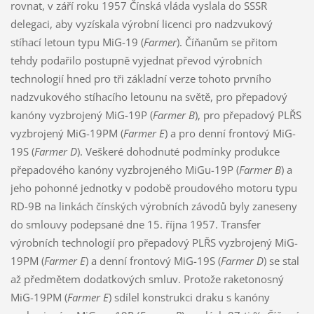
rovnat, v září roku 1957 Čínská vláda vyslala do SSSR
delegaci, aby vyzískala výrobní licenci pro nadzvukový
stíhací letoun typu MiG-19 (
Farmer
). Číňanům se přitom
tehdy podařilo postupně vyjednat převod výrobních
technologií hned pro tři základní verze tohoto prvního
nadzvukového stíhacího letounu na světě, pro přepadový
kanóny vyzbrojený MiG-19P (
Farmer B
), pro přepadový PLŘS
vyzbrojený MiG-19PM (
Farmer E
) a pro denní frontový MiG-
19S (
Farmer D
). Veškeré dohodnuté podmínky produkce
přepadového kanóny vyzbrojeného MiGu-19P (
Farmer B
) a
jeho pohonné jednotky v podobě proudového motoru typu
RD-9B na linkách čínských výrobních závodů byly zaneseny
do smlouvy podepsané dne 15. října 1957. Transfer
výrobních technologií pro přepadový PLŘS vyzbrojený MiG-
19PM (
Farmer E
) a denní frontový MiG-19S (
Farmer D
) se stal
až předmětem dodatkových smluv. Protože raketonosný
MiG-19PM (
Farmer E
) sdílel konstrukci draku s kanóny