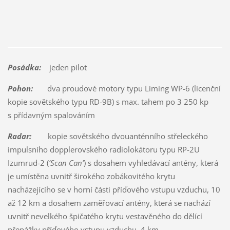
Posádka:
jeden pilot
Pohon:
dva proudové motory typu Liming WP-6 (licenční
kopie sovětského typu RD-9B) s max. tahem po 3 250 kp
s přídavným spalováním
Radar:
kopie sovětského dvouanténního střeleckého
impulsního dopplerovského radiolokátoru typu RP-2U
Izumrud-2 (
‘Scan Can’
) s dosahem vyhledávací antény, která
je umístěna uvnitř širokého zobákovitého krytu
nacházejícího se v horní části příďového vstupu vzduchu, 10
až 12 km a dosahem zaměřovací antény, která se nachází
uvnitř nevelkého špičatého krytu vestavěného do dělící
přepážky příďového vstupu vzduchu, 4 km