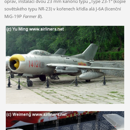
oprav, instalaci dvou 23 mm kanónů typu „Type 23-1“ (kopie
sovětského typu NR-23) v kořenech křídla alá J-6A (licenční
MiG-19P
Farmer B
).