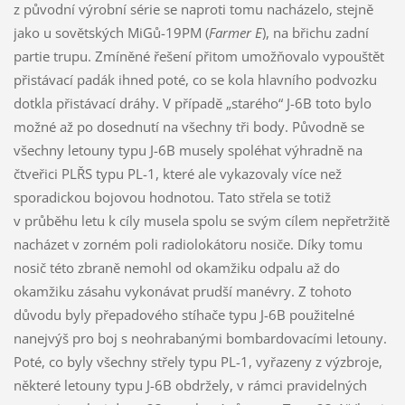
z původní výrobní série se naproti tomu nacházelo, stejně
jako u sovětských MiGů-19PM (
Farmer E
), na břichu zadní
partie trupu. Zmíněné řešení přitom umožňovalo vypouštět
přistávací padák ihned poté, co se kola hlavního podvozku
dotkla přistávací dráhy. V případě „starého“ J-6B toto bylo
možné až po dosednutí na všechny tři body. Původně se
všechny letouny typu J-6B musely spoléhat výhradně na
čtveřici PLŘS typu PL-1, které ale vykazovaly více než
sporadickou bojovou hodnotou. Tato střela se totiž
v průběhu letu k cíly musela spolu se svým cílem nepřetržitě
nacházet v zorném poli radiolokátoru nosiče. Díky tomu
nosič této zbraně nemohl od okamžiku odpalu až do
okamžiku zásahu vykonávat prudší manévry. Z tohoto
důvodu byly přepadového stíhače typu J-6B použitelné
nanejvýš pro boj s neohrabanými bombardovacími letouny.
Poté, co byly všechny střely typu PL-1, vyřazeny z výzbroje,
některé letouny typu J-6B obdržely, v rámci pravidelných