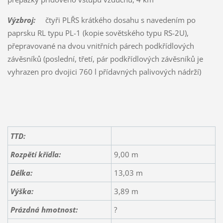
Výzbroj:
čtyři PLŘS krátkého dosahu s navedením po
paprsku RL typu PL-1 (kopie sovětského typu RS-2U),
přepravované na dvou vnitřních párech podkřídlových
závěsníků (poslední, třetí, pár podkřídlových závěsníků je
vyhrazen pro dvojici 760 l přídavných palivových nádrží)
TTD:
Rozpětí křídla:
9,00 m
Délka:
13,03 m
Výška:
3,89 m
Prázdná hmotnost:
?