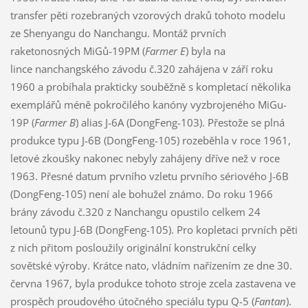
transfer pěti rozebraných vzorových draků tohoto modelu
ze Shenyangu do Nanchangu. Montáž prvních
raketonosných MiGů-19PM (
Farmer E
) byla na
lince nanchangského závodu č.320 zahájena v září roku
1960 a probíhala prakticky souběžně s kompletací několika
exemplářů méně pokročilého kanóny vyzbrojeného MiGu-
19P (
Farmer B
) alias J-6A (DongFeng-103). Přestože se plná
produkce typu J-6B (DongFeng-105) rozeběhla v roce 1961,
letové zkoušky nakonec nebyly zahájeny dříve než v roce
1963. Přesné datum prvního vzletu prvního sériového J-6B
(DongFeng-105) není ale bohužel známo. Do roku 1966
brány závodu č.320 z Nanchangu opustilo celkem 24
letounů typu J-6B (DongFeng-105). Pro kopletaci prvních pěti
z nich přitom posloužily originální konstrukční celky
sovětské výroby. Krátce nato, vládním nařízením ze dne 30.
června 1967, byla produkce tohoto stroje zcela zastavena ve
prospěch proudového útočného speciálu typu Q-5 (
Fantan
).