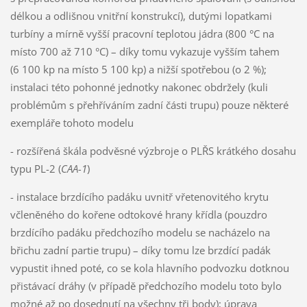
délkou a odlišnou vnitřní konstrukcí), dutými lopatkami
turbíny a mírně vyšší pracovní teplotou jádra (800 °C na
místo 700 až 710 °C) – díky tomu vykazuje vyšším tahem
(6 100 kp na místo 5 100 kp) a nižší spotřebou (o 2 %);
instalaci této pohonné jednotky nakonec obdržely (kuli
problémům s přehříváním zadní části trupu) pouze některé
exempláře tohoto modelu
- rozšířená škála podvěsné výzbroje o PLŘS krátkého dosahu
typu PL-2 (
CAA-1
)
- instalace brzdícího padáku uvnitř vřetenovitého krytu
včleněného do kořene odtokové hrany křídla (pouzdro
brzdícího padáku předchozího modelu se nacházelo na
břichu zadní partie trupu) – díky tomu lze brzdící padák
vypustit ihned poté, co se kola hlavního podvozku dotknou
přistávací dráhy (v případě předchozího modelu toto bylo
možné až po dosednutí na všechny tři body); úprava