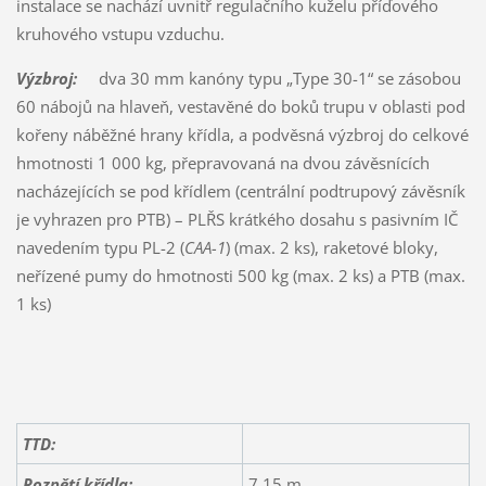
instalace se nachází uvnitř regulačního kuželu příďového
kruhového vstupu vzduchu.
Výzbroj:
dva 30 mm kanóny typu „Type 30-1“ se zásobou
60 nábojů na hlaveň, vestavěné do boků trupu v oblasti pod
kořeny náběžné hrany křídla, a podvěsná výzbroj do celkové
hmotnosti 1 000 kg, přepravovaná na dvou závěsnících
nacházejících se pod křídlem (centrální podtrupový závěsník
je vyhrazen pro PTB) – PLŘS krátkého dosahu s pasivním IČ
navedením typu PL-2 (
CAA-1
) (max. 2 ks), raketové bloky,
neřízené pumy do hmotnosti 500 kg (max. 2 ks) a PTB (max.
1 ks)
TTD:
Rozpětí křídla:
7,15 m