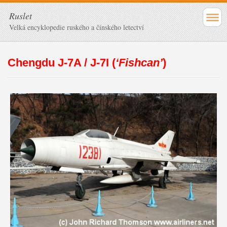
Ruslet
Velká encyklopedie ruského a čínského letectví
Chengdu J-7A / J-7I
(
‘Fishcan’
)