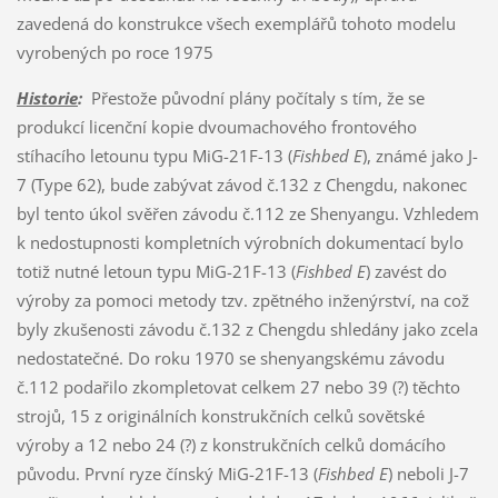
zavedená do konstrukce všech exemplářů tohoto modelu
vyrobených po roce 1975
Historie
:
Přestože původní plány počítaly s tím, že se
produkcí licenční kopie dvoumachového frontového
stíhacího letounu typu MiG-21F-13 (
Fishbed E
), známé jako J-
7 (Type 62), bude zabývat závod č.132 z Chengdu, nakonec
byl tento úkol svěřen závodu č.112 ze Shenyangu. Vzhledem
k nedostupnosti kompletních výrobních dokumentací bylo
totiž nutné letoun typu MiG-21F-13 (
Fishbed E
) zavést do
výroby za pomoci metody tzv. zpětného inženýrství, na což
byly zkušenosti závodu č.132 z Chengdu shledány jako zcela
nedostatečné. Do roku 1970 se shenyangskému závodu
č.112 podařilo zkompletovat celkem 27 nebo 39 (?) těchto
strojů, 15 z originálních konstrukčních celků sovětské
výroby a 12 nebo 24 (?) z konstrukčních celků domácího
původu. První ryze čínský MiG-21F-13 (
Fishbed E
) neboli J-7