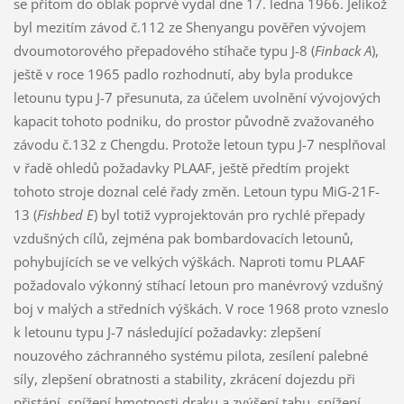
se přitom do oblak poprvé vydal dne 17. ledna 1966. Jelikož
byl mezitím závod č.112 ze Shenyangu pověřen vývojem
dvoumotorového přepadového stíhače typu J-8 (
Finback A
),
ještě v roce 1965 padlo rozhodnutí, aby byla produkce
letounu typu J-7 přesunuta, za účelem uvolnění vývojových
kapacit tohoto podniku, do prostor původně zvažovaného
závodu č.132 z Chengdu. Protože letoun typu J-7 nesplňoval
v řadě ohledů požadavky PLAAF, ještě předtím projekt
tohoto stroje doznal celé řady změn. Letoun typu MiG-21F-
13 (
Fishbed E
) byl totiž vyprojektován pro rychlé přepady
vzdušných cílů, zejména pak bombardovacích letounů,
pohybujících se ve velkých výškách. Naproti tomu PLAAF
požadovalo výkonný stíhací letoun pro manévrový vzdušný
boj v malých a středních výškách. V roce 1968 proto vzneslo
k letounu typu J-7 následující požadavky: zlepšení
nouzového záchranného systému pilota, zesílení palebné
síly, zlepšení obratnosti a stability, zkrácení dojezdu při
přistání, snížení hmotnosti draku a zvýšení tahu, snížení