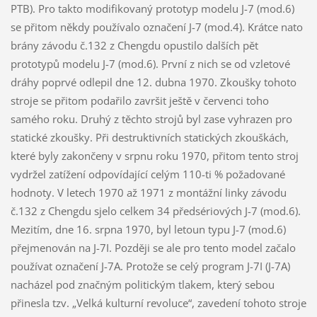
PTB). Pro takto modifikovaný prototyp modelu J-7 (mod.6)
se přitom někdy používalo označení J-7 (mod.4). Krátce nato
brány závodu č.132 z Chengdu opustilo dalších pět
prototypů modelu J-7 (mod.6). První z nich se od vzletové
dráhy poprvé odlepil dne 12. dubna 1970. Zkoušky tohoto
stroje se přitom podařilo završit ještě v červenci toho
samého roku. Druhý z těchto strojů byl zase vyhrazen pro
statické zkoušky. Při destruktivních statických zkouškách,
které byly zakončeny v srpnu roku 1970, přitom tento stroj
vydržel zatížení odpovídající celým 110-ti % požadované
hodnoty. V letech 1970 až 1971 z montážní linky závodu
č.132 z Chengdu sjelo celkem 34 předsériových J-7 (mod.6).
Mezitím, dne 16. srpna 1970, byl letoun typu J-7 (mod.6)
přejmenován na J-7I. Později se ale pro tento model začalo
používat označení J-7A. Protože se celý program J-7I (J-7A)
nacházel pod značným politickým tlakem, který sebou
přinesla tzv. „Velká kulturní revoluce“, zavedení tohoto stroje