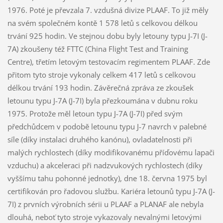
1976. Poté je převzala 7. vzdušná divize PLAAF. To již měly
na svém společném kontě 1 578 letů s celkovou délkou
trvání 925 hodin. Ve stejnou dobu byly letouny typu J-7I (J-
7A) zkoušeny též FTTC (China Flight Test and Training
Centre), třetím letovým testovacím regimentem PLAAF. Zde
přitom tyto stroje vykonaly celkem 417 letů s celkovou
délkou trvání 193 hodin. Závěrečná zpráva ze zkoušek
letounu typu J-7A (J-7I) byla přezkoumána v dubnu roku
1975. Protože měl letoun typu J-7A (J-7I) před svým
předchůdcem v podobě letounu typu J-7 navrch v palebné
síle (díky instalaci druhého kanónu), ovladatelnosti při
malých rychlostech (díky modifikovanému příďovému lapači
vzduchu) a akceleraci při nadzvukových rychlostech (díky
vyššímu tahu pohonné jednotky), dne 18. června 1975 byl
certifikován pro řadovou službu. Kariéra letounů typu J-7A (J-
7I) z prvních výrobních sérii u PLAAF a PLANAF ale nebyla
dlouhá, neboť tyto stroje vykazovaly nevalnými letovými