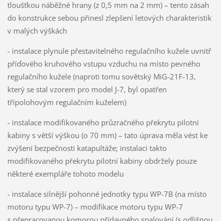
tloušťkou náběžné hrany (z 0,5 mm na 2 mm) – tento zásah
do konstrukce sebou přinesl zlepšení letových charakteristik
v malých výškách
- instalace plynule přestavitelného regulačního kužele uvnitř
příďového kruhového vstupu vzduchu na místo pevného
regulačního kužele (naproti tomu sovětský MiG-21F-13,
který se stal vzorem pro model J-7, byl opatřen
třípolohovým regulačním kuželem)
- instalace modifikovaného průzračného překrytu pilotní
kabiny s větší výškou (o 70 mm) – tato úprava měla vést ke
zvýšení bezpečnosti katapultáže; instalaci takto
modifikovaného překrytu pilotní kabiny obdržely pouze
některé exempláře tohoto modelu
- instalace silnější pohonné jednotky typu WP-7B (na místo
motoru typu WP-7) – modifikace motoru typu WP-7
s přepracovanou komorou přídavného spalování (s odlišnou