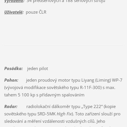
Vyrobeno
:
34 předsériových a 188 sériových strojů
Uživatelé
:
pouze ČLR
Posádka:
jeden pilot
Pohon:
jeden proudový motor typu Liyang (Liming) WP-7
(vývojová modifikace sovětského typu R-11F-300) s max.
tahem 5 100 kp s přídavným spalováním
Radar:
radiolokační dálkoměr typu „Type 222“ (kopie
sovětského typu SRD-5MK
High Fix
). Toto zařízení slouží pro
sledování a měření vzdálenosti vzdušných cílů. Jeho