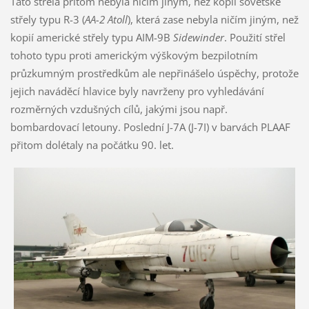
Tato střela přitom nebyla ničím jiným, než kopií sovětské
střely typu R-3 (
AA-2 Atoll
), která zase nebyla ničím jiným, než
kopií americké střely typu AIM-9B
Sidewinder
. Použití střel
tohoto typu proti americkým výškovým bezpilotním
průzkumným prostředkům ale nepřinášelo úspěchy, protože
jejich naváděcí hlavice byly navrženy pro vyhledávání
rozměrných vzdušných cílů, jakými jsou např.
bombardovací letouny. Poslední J-7A (J-7I) v barvách PLAAF
přitom dolétaly na počátku 90. let.