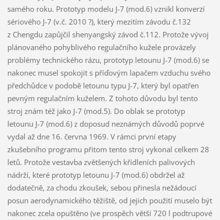
samého roku. Prototyp modelu J-7 (mod.6) vznikl konverzí
sériového J-7 (v.č. 2010 ?), který mezitím závodu č.132
z Chengdu zapůjčil shenyangský závod č.112. Protože vývoj
plánovaného pohyblivého regulačního kužele provázely
problémy technického rázu, prototyp letounu J-7 (mod.6) se
nakonec musel spokojit s příďovým lapačem vzduchu svého
předchůdce v podobě letounu typu J-7, který byl opatřen
pevným regulačním kuželem. Z tohoto důvodu byl tento
stroj znám též jako J-7 (mod.5). Do oblak se prototyp
letounu J-7 (mod.6) z doposud neznámých důvodů poprvé
vydal až dne 16. června 1969. V rámci první etapy
zkušebního programu přitom tento stroj vykonal celkem 28
letů. Protože vestavba zvětšených křídleních palivových
nádrží, které prototyp letounu J-7 (mod.6) obdržel až
dodatečně, za chodu zkoušek, sebou přinesla nežádoucí
posun aerodynamického těžiště, od jejich použití muselo být
nakonec zcela opuštěno (ve prospěch větší 720 l podtrupové