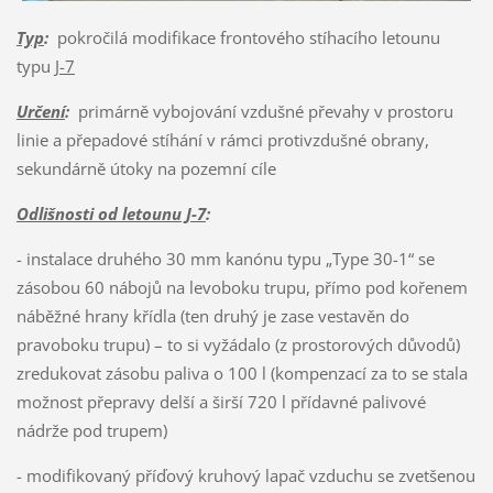
Typ
:
pokročilá modifikace frontového stíhacího letounu
typu
J-7
Určení
:
primárně vybojování vzdušné převahy v prostoru
linie a přepadové stíhání v rámci protivzdušné obrany,
sekundárně útoky na pozemní cíle
Odlišnosti od letounu J-7
:
- instalace druhého 30 mm kanónu typu „Type 30-1“ se
zásobou 60 nábojů na levoboku trupu, přímo pod kořenem
náběžné hrany křídla (ten druhý je zase vestavěn do
pravoboku trupu) – to si vyžádalo (z prostorových důvodů)
zredukovat zásobu paliva o 100 l (kompenzací za to se stala
možnost přepravy delší a širší 720 l přídavné palivové
nádrže pod trupem)
- modifikovaný příďový kruhový lapač vzduchu se zvetšenou