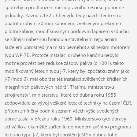
spotřeby a prodloužení meziopravního resursu pohonné
jednotky. Závod č.132 z Chengdu tedy navrhl tento stroj
opatřit druhým 30 mm kanónem, zvětšeným překrytem
pilotní kabiny, modifikovaným příďovým lapačem vzduchu
se silnější náběžnou hranou a stavitelným regulačním
kuželem uprostřed (na místo pevného) a silnějším motorem
typu WP-7B. Protože instalaci druhého kanónu nebylo
možné provést bez redukce zásoby paliva (o 100 l), takto
modifikovaný letoun typu J-7, který byl zpočátku znám jako
J-7 (mod.6), měl obdržet též instalaci zvětšených křídleních
integrálních palivových nádrží. Třetímu ministerstvu
strojírenství, ministerstvu, které od dubna roku 1955
zodpovídalo za vývoj veškeré letecké techniky na území ČLR,
přitom zmíněný podnik seznam všech výše uvedených
úprav zaslal v březnu roku 1969. Ministerstvo tyto úpravy
schválilo a okamžitě začlenilo do modernizačního programu
letounu typu J-7, který byl spuštěn ještě v dubnu toho