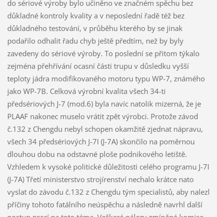
do sériové výroby bylo učiněno ve značném spěchu bez
důkladné kontroly kvality a v neposlední řadě též bez
důkladného testování, v průběhu kterého by se jinak
podařilo odhalit řadu chyb ještě předtím, než by byly
zavedeny do sériové výroby. To poslední se přitom týkalo
zejména přehřívání ocasní části trupu v důsledku vyšší
teploty jádra modifikovaného motoru typu WP-7, známého
jako WP-7B. Celková výrobní kvalita všech 34-ti
předsériových J-7 (mod.6) byla navíc natolik mizerná, že je
PLAAF nakonec muselo vrátit zpět výrobci. Protože závod
č.132 z Chengdu nebyl schopen okamžitě zjednat nápravu,
všech 34 předsériových J-7I (J-7A) skončilo na poměrnou
dlouhou dobu na odstavné ploše podnikového letiště.
Vzhledem k vysoké politické důležitosti celého programu J-7I
(J-7A) Třetí ministerstvo strojírenství nechalo krátce nato
vyslat do závodu č.132 z Chengdu tým specialistů, aby nalezl
příčiny tohoto fatálního neúspěchu a následně navrhl další