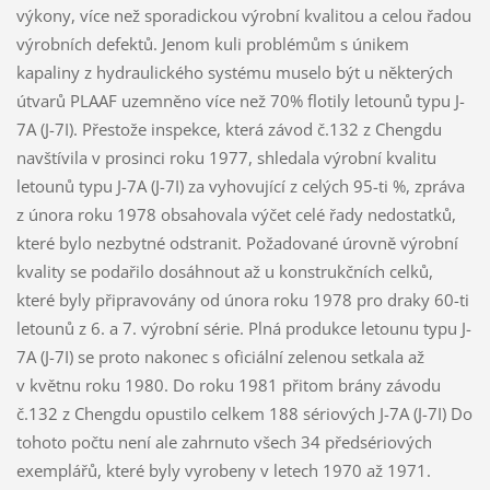
výkony, více než sporadickou výrobní kvalitou a celou řadou
výrobních defektů. Jenom kuli problémům s únikem
kapaliny z hydraulického systému muselo být u některých
útvarů PLAAF uzemněno více než 70% flotily letounů typu J-
7A (J-7I). Přestože inspekce, která závod č.132 z Chengdu
navštívila v prosinci roku 1977, shledala výrobní kvalitu
letounů typu J-7A (J-7I) za vyhovující z celých 95-ti %, zpráva
z února roku 1978 obsahovala výčet celé řady nedostatků,
které bylo nezbytné odstranit. Požadované úrovně výrobní
kvality se podařilo dosáhnout až u konstrukčních celků,
které byly připravovány od února roku 1978 pro draky 60-ti
letounů z 6. a 7. výrobní série. Plná produkce letounu typu J-
7A (J-7I) se proto nakonec s oficiální zelenou setkala až
v květnu roku 1980. Do roku 1981 přitom brány závodu
č.132 z Chengdu opustilo celkem 188 sériových J-7A (J-7I) Do
tohoto počtu není ale zahrnuto všech 34 předsériových
exemplářů, které byly vyrobeny v letech 1970 až 1971.