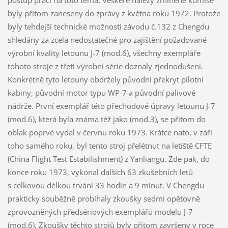
postup prací na toto téma. Veškeré nálezy zmíněné komise
byly přitom zaneseny do zprávy z května roku 1972. Protože
byly tehdejší technické možnosti závodu č.132 z Chengdu
shledány za zcela nedostatečné pro zajištění požadované
výrobní kvality letounu J-7 (mod.6), všechny exempláře
tohoto stroje z třetí výrobní série doznaly zjednodušení.
Konkrétně tyto letouny obdržely původní překryt pilotní
kabiny, původní motor typu WP-7 a původní palivové
nádrže. První exemplář této přechodové úpravy letounu J-7
(mod.6), která byla známa též jako (mod.3), se přitom do
oblak poprvé vydal v červnu roku 1973. Krátce nato, v září
toho samého roku, byl tento stroj přelétnut na letiště CFTE
(China Flight Test Estabilishment) z Yanliangu. Zde pak, do
konce roku 1973, vykonal dalších 63 zkušebních letů
s celkovou délkou trvání 33 hodin a 9 minut. V Chengdu
prakticky souběžně probíhaly zkoušky sedmi opětovně
zprovozněných předsériových exemplářů modelu J-7
(mod.6). Zkoušky těchto strojů byly přitom završeny v roce