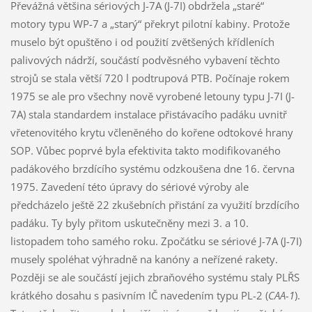
Převážná většina sériových J-7A (J-7I) obdržela „staré“
motory typu WP-7 a „starý“ překryt pilotní kabiny. Protože
muselo být opuštěno i od použití zvětšených křídleních
palivových nádrží, součástí podvěsného vybavení těchto
strojů se stala větší 720 l podtrupová PTB. Počínaje rokem
1975 se ale pro všechny nově vyrobené letouny typu J-7I (J-
7A) stala standardem instalace přistávacího padáku uvnitř
vřetenovitého krytu včleněného do kořene odtokové hrany
SOP. Vůbec poprvé byla efektivita takto modifikovaného
padákového brzdícího systému odzkoušena dne 16. června
1975. Zavedení této úpravy do sériové výroby ale
předcházelo ještě 22 zkušebních přistání za využití brzdícího
padáku. Ty byly přitom uskutečněny mezi 3. a 10.
listopadem toho samého roku. Zpočátku se sériové J-7A (J-7I)
musely spoléhat výhradně na kanóny a neřízené rakety.
Později se ale součástí jejich zbraňového systému staly PLŘS
krátkého dosahu s pasivním IČ navedením typu PL-2 (
CAA-1
).