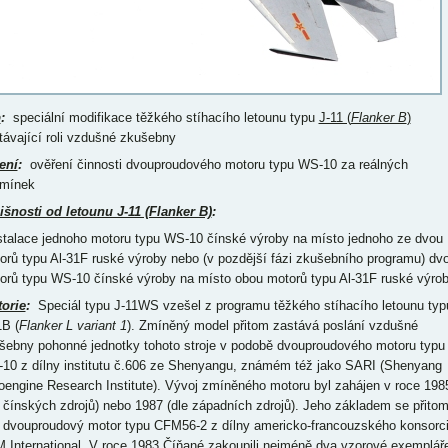
p
:
speciální modifikace těžkého stíhacího letounu typu
J-11 (
Flanker B
)
távající roli vzdušné zkušebny
ení
:
ověření činnosti dvouproudového motoru typu WS-10 za reálných
mínek
išnosti od letounu J-11 (Flanker B)
:
nstalace jednoho motoru typu WS-10 čínské výroby na místo jednoho ze dvou
orů typu Al-31F ruské výroby nebo (v pozdější fázi zkušebního programu) dv
orů typu WS-10 čínské výroby na místo obou motorů typu Al-31F ruské výro
torie
:
Speciál typu J-11WS vzešel z programu těžkého stíhacího letounu typ
1B (
Flanker L variant 1
). Zmíněný model přitom zastává poslání vzdušné
šebny pohonné jednotky tohoto stroje v podobě dvouproudového motoru typu
10 z dílny institutu č.606 ze Shenyangu, známém též jako SARI (Shenyang
oengine Research Institute). Vývoj zmíněného motoru byl zahájen v roce 198
e čínských zdrojů) nebo 1987 (dle západních zdrojů). Jeho základem se přito
l dvouproudový motor typu CFM56-2 z dílny americko-francouzského konsorc
 International. V roce 1983 Číňané zakoupili nejméně dva vzorové exemplář