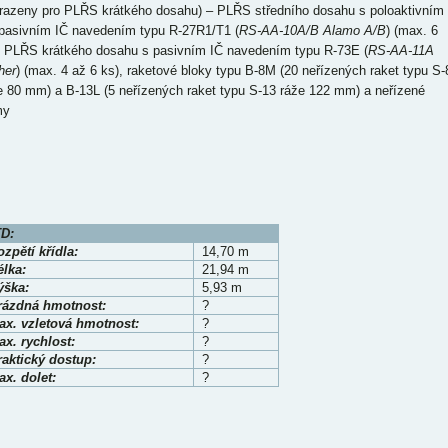
razeny pro PLŘS krátkého dosahu) – PLŘS středního dosahu s poloaktivním
pasivním IČ navedením typu R-27R1/T1 (
RS-AA-10A/B Alamo A/B
) (max. 6
, PLŘS krátkého dosahu s pasivním IČ navedením typu R-73E (
RS-AA-11A
her
) (max. 4 až 6 ks), raketové bloky typu B-8M (20 neřízených raket typu S-
e 80 mm) a B-13L (5 neřízených raket typu S-13 ráže 122 mm) a neřízené
my
D:
zpětí křídla:
14,70 m
élka:
21,94 m
ýška:
5,93 m
rázdná hmotnost:
?
ax. vzletová hmotnost:
?
x. rychlost:
?
raktický dostup:
?
x. dolet:
?