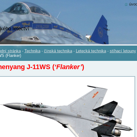
úvod
kého letectví
dní stránka
-
Technika
-
čínská technika
-
Letecká technika
-
stíhací letouny
S (Flanker)
henyang J-11WS (
‘Flanker’
)