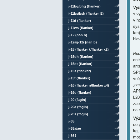
j-11bg/bhg (flanker)
Vyb
j-11bs/bsh (flanker l2)
s v
v h
j-11d (flanker)
sys
j-11ws (flanker)
km)
j-12 (nan b)
hla
j-12a/j-12i (nan b)
j-15 (flanker k/flanker x2)
Rod
j-15dh (flanker)
ant
j-15dt (flanker)
ant
j-15s (flanker)
SPO
j-15t (flanker)
vně
„oc
j-16 (flanker n/flanker x4)
APP
j-16d (flanker)
L20
j-20 (fagin)
zao
j-20a (fagin)
na 
j-20s (fagin)
Výz
j-35
do 
j-35a/ae
kg,
j-36?
mot