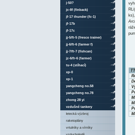
j-50?
vyh
RL/
jc-8f (finback)
ks)
jf-17 thunder (fc-1)
Arc
jf-17b
ráž
jf-17c
pu
jj-5/ft-5 (fresco trainer)
jj-6/ft-6 (farmer f)
jj-7/ft-7 (fishcan)
jz-6/fr-6 (farmer)
tu-4 (stíhací)
TT
xp-0
Ro
xp-1
D
yangcheng no.58
V
P
yangcheng no.78
M
zhong 28 yi
Ma
vzdušné tankery
P
Ma
letecká výzbroj
raketoplány
vrtulníky a vírníky
vzducholodě