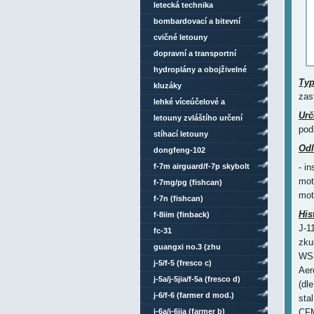
letecká technika
bombardovací a bitevní
letouny
cvičné letouny
dopravní a transportní
letouny
hydroplány a obojživelné
Ty
letouny
kluzáky
zas
lehké víceúčelové a
Urč
sportovní letouny
letouny zvláštího určení
pod
stíhací letouny
Odl
dongfeng-102
f-7m airguard/f-7p skybolt
- i
mot
(fishcan)
f-7mg/pg (fishcan)
mot
f-7n (fishcan)
His
f-8iim (finback)
J-1
fc-31
zku
guangxi no.3 (zhu
WS-
rongzhang)
j-5/f-5 (fresco c)
Aer
j-5a/j-5jia/f-5a (fresco d)
(dl
j-6/f-6 (farmer d mod.)
sta
j-6a/j-6jia (farmer b)
CFM