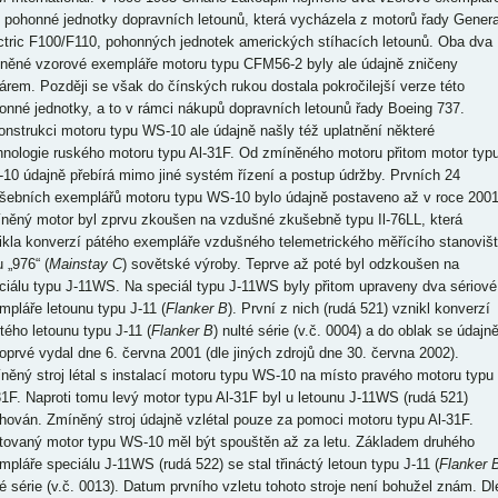
o pohonné jednotky dopravních letounů, která vycházela z motorů řady Genera
ctric F100/F110, pohonných jednotek amerických stíhacích letounů. Oba dva
něné vzorové exempláře motoru typu CFM56-2 byly ale údajně zničeny
árem. Později se však do čínských rukou dostala pokročilejší verze této
onné jednotky, a to v rámci nákupů dopravních letounů řady Boeing 737.
onstrukci motoru typu WS-10 ale údajně našly též uplatnění některé
hnologie ruského motoru typu Al-31F. Od zmíněného motoru přitom motor typ
10 údajně přebírá mimo jiné systém řízení a postup údržby. Prvních 24
šebních exemplářů motoru typu WS-10 bylo údajně postaveno až v roce 2001
něný motor byl zprvu zkoušen na vzdušné zkušebně typu Il-76LL, která
ikla konverzí pátého exempláře vzdušného telemetrického měřícího stanoviš
 „976“ (
Mainstay C
) sovětské výroby. Teprve až poté byl odzkoušen na
ciálu typu J-11WS. Na speciál typu J-11WS byly přitom upraveny dva sériové
mpláře letounu typu J-11 (
Flanker B
). První z nich (rudá 521) vznikl konverzí
rtého letounu typu J-11 (
Flanker B
) nulté série (v.č. 0004) a do oblak se údajn
oprvé vydal dne 6. června 2001 (dle jiných zdrojů dne 30. června 2002).
něný stroj létal s instalací motoru typu WS-10 na místo pravého motoru typu
31F. Naproti tomu levý motor typu Al-31F byl u letounu J-11WS (rudá 521)
hován. Zmíněný stroj údajně vzlétal pouze za pomoci motoru typu Al-31F.
tovaný motor typu WS-10 měl být spouštěn až za letu. Základem druhého
mpláře speciálu J-11WS (rudá 522) se stal třináctý letoun typu J-11 (
Flanker 
té série (v.č. 0013). Datum prvního vzletu tohoto stroje není bohužel znám. Dl