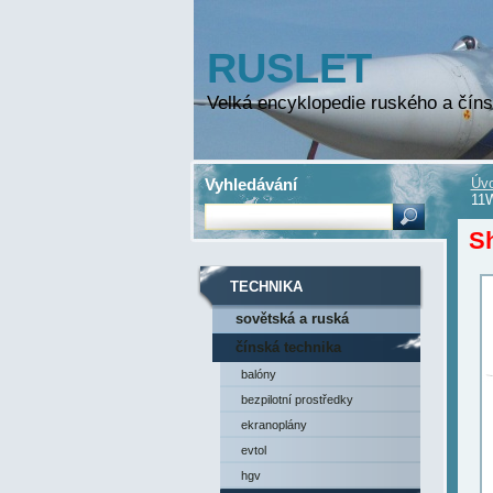
RUSLET
Velká encyklopedie ruského a číns
Vyhledávání
Úvo
11W
S
TECHNIKA
sovětská a ruská
technika
čínská technika
balóny
bezpilotní prostředky
ekranoplány
evtol
hgv