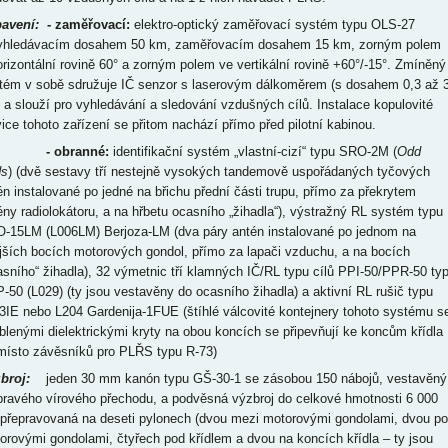
avení:
- zaměřovací:
elektro-optický zaměřovací systém typu OLS-27
yhledávacím dosahem 50 km, zaměřovacím dosahem 15 km, zorným polem
orizontální rovině 60° a zorným polem ve vertikální rovině +60°/-15°. Zmíněný
tém v sobě sdružuje IČ senzor s laserovým dálkoměrem (s dosahem 0,3 až 
 a slouží pro vyhledávání a sledování vzdušných cílů. Instalace kopulovité
vice tohoto zařízení se přitom nachází přímo před pilotní kabinou.
- obranné:
identifikační systém „vlastní-cizí“ typu SRO-2M (
Odd
s
) (dvě sestavy tří nestejně vysokých tandemově uspořádaných tyčových
én instalované po jedné na břichu přední části trupu, přímo za překrytem
ény radiolokátoru, a na hřbetu ocasního „žihadla“), výstražný RL systém typu
-15LM (L006LM) Berjoza-LM (dva páry antén instalované po jednom na
jších bocích motorových gondol, přímo za lapači vzduchu, a na bocích
asního“ žihadla), 32 výmetnic tří klamných IČ/RL typu cílů PPI-50/PPR-50 ty
-50 (L029) (ty jsou vestavěny do ocasního žihadla) a aktivní RL rušič typu
3IE nebo L204 Gardenija-1FUE (štíhlé válcovité kontejnery tohoto systému s
blenými dielektrickými kryty na obou koncích se připevňují ke koncům křídla
místo závěsníků pro PLŘS typu R-73)
broj:
jeden 30 mm kanón typu GŠ-30-1 se zásobou 150 nábojů, vestavěný
pravého vírového přechodu, a podvěsná výzbroj do celkové hmotnosti 6 000
 přepravovaná na deseti pylonech (dvou mezi motorovými gondolami, dvou p
orovými gondolami, čtyřech pod křídlem a dvou na koncích křídla – ty jsou