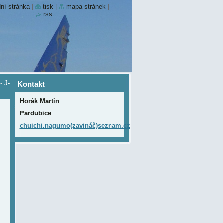
ní stránka
|
tisk
|
mapa stránek
|
rss
-
J-
Kontakt
Horák Martin
Pardubice
chuichi.nagumo(zavináč)seznam.cz