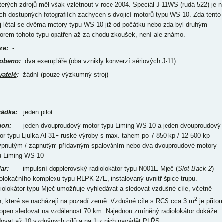
terých zdrojů měl však vzlétnout v roce 2004. Speciál J-11WS (rudá 522) je n
ch dostupných fotografiích zachycen s dvojicí motorů typu WS-10. Zda tento
oj létal se dvěma motory typu WS-10 již od počátku nebo zda byl druhým
orem tohoto typu opatřen až za chodu zkoušek, není ale známo.
ze
:
-
obeno
:
dva exempláře (oba vznikly konverzí sériových J-11)
vatelé
:
žádní (pouze výzkumný stroj)
ádka:
jeden pilot
on:
jeden dvouproudový motor typu Liming WS-10 a jeden dvouproudový
or typu Ljulka Al-31F ruské výroby s max. tahem po 7 850 kp / 12 500 kp
ypnutým / zapnutým přídavným spalováním nebo dva dvouproudové motory
u Liming WS-10
ar:
impulsní dopplerovský radiolokátor typu N001E Mječ (
Slot Back 2
)
iolokačního komplexu typu RLPK-27E, instalovaný uvnitř špice trupu.
iolokátor typu Mječ umožňuje vyhledávat a sledovat vzdušné cíle, včetně
2
h, které se nacházejí na pozadí země. Vzdušné cíle s RCS cca 3 m
je přito
open sledovat na vzdálenost 70 km. Najednou zmíněný radiolokátor dokáže
dovat až 10 vzdušných cílů a na 1 z nich navádět PLŘS.