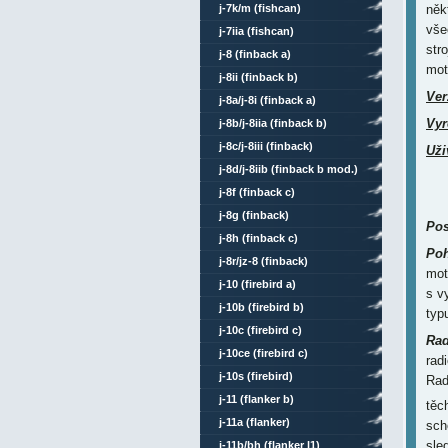
j-7k/m (fishcan)
něk
vše
j-7iia (fishcan)
str
j-8 (finback a)
mot
j-8ii (finback b)
Ver
j-8a/j-8i (finback a)
Vyr
j-8b/j-8iia (finback b)
j-8c/j-8iii (finback)
Uži
j-8d/j-8iib (finback b mod.)
j-8f (finback c)
j-8g (finback)
Pos
j-8h (finback c)
Poh
j-8r/jz-8 (finback)
mot
j-10 (firebird a)
s v
j-10b (firebird b)
typ
j-10c (firebird c)
Rad
j-10ce (firebird c)
rad
j-10s (firebird)
Rad
j-11 (flanker b)
těc
j-11a (flanker)
sch
sle
j-11b/bh (flanker l1)