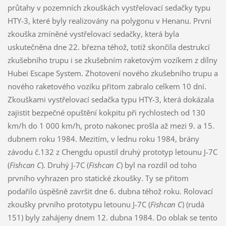
průtahy v pozemních zkouškách vystřelovací sedačky typu
HTY-3, které byly realizovány na polygonu v Henanu. První
zkouška zmíněné vystřelovací sedačky, která byla
uskutečněna dne 22. března téhož, totiž skončila destrukcí
zkušebního trupu i se zkušebním raketovým vozíkem z dílny
Hubei Escape System. Zhotovení nového zkušebního trupu a
nového raketového vozíku přitom zabralo celkem 10 dní.
Zkouškami vystřelovací sedačka typu HTY-3, která dokázala
zajistit bezpečné opuštění kokpitu při rychlostech od 130
km/h do 1 000 km/h, proto nakonec prošla až mezi 9. a 15.
dubnem roku 1984. Mezitím, v lednu roku 1984, brány
závodu č.132 z Chengdu opustil druhý prototyp letounu J-7C
(
Fishcan C
). Druhý J-7C (
Fishcan C
) byl na rozdíl od toho
prvního vyhrazen pro statické zkoušky. Ty se přitom
podařilo úspěšně završit dne 6. dubna téhož roku. Rolovací
zkoušky prvního prototypu letounu J-7C (
Fishcan C
) (rudá
151) byly zahájeny dnem 12. dubna 1984. Do oblak se tento