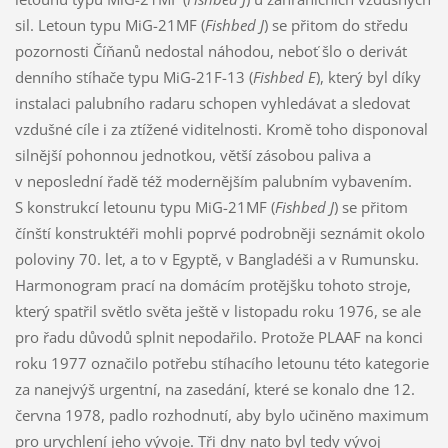
sil. Letoun typu MiG-21MF (
Fishbed J
) se přitom do středu
pozornosti Číňanů nedostal náhodou, neboť šlo o derivát
denního stíhače typu MiG-21F-13 (
Fishbed E
), který byl díky
instalaci palubního radaru schopen vyhledávat a sledovat
vzdušné cíle i za ztížené viditelnosti. Kromě toho disponoval
silnější pohonnou jednotkou, větší zásobou paliva a
v neposlední řadě též modernějším palubním vybavením.
S konstrukcí letounu typu MiG-21MF (
Fishbed J
) se přitom
čínští konstruktéři mohli poprvé podrobněji seznámit okolo
poloviny 70. let, a to v Egyptě, v Bangladéši a v Rumunsku.
Harmonogram prací na domácím protějšku tohoto stroje,
který spatřil světlo světa ještě v listopadu roku 1976, se ale
pro řadu důvodů splnit nepodařilo. Protože PLAAF na konci
roku 1977 označilo potřebu stíhacího letounu této kategorie
za nanejvýš urgentní, na zasedání, které se konalo dne 12.
června 1978, padlo rozhodnutí, aby bylo učiněno maximum
pro urychlení jeho vývoje. Tři dny nato byl tedy vývoj