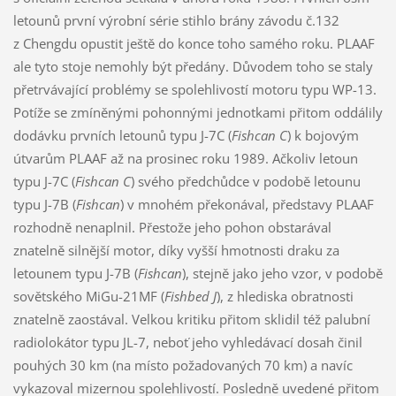
letounů první výrobní série stihlo brány závodu č.132
z Chengdu opustit ještě do konce toho samého roku. PLAAF
ale tyto stoje nemohly být předány. Důvodem toho se staly
přetrvávající problémy se spolehlivostí motoru typu WP-13.
Potíže se zmíněnými pohonnými jednotkami přitom oddálily
dodávku prvních letounů typu J-7C (
Fishcan C
) k bojovým
útvarům PLAAF až na prosinec roku 1989. Ačkoliv letoun
typu J-7C (
Fishcan C
) svého předchůdce v podobě letounu
typu J-7B (
Fishcan
) v mnohém překonával, představy PLAAF
rozhodně nenaplnil. Přestože jeho pohon obstarával
znatelně silnější motor, díky vyšší hmotnosti draku za
letounem typu J-7B (
Fishcan
), stejně jako jeho vzor, v podobě
sovětského MiGu-21MF (
Fishbed J
), z hlediska obratnosti
znatelně zaostával. Velkou kritiku přitom sklidil též palubní
radiolokátor typu JL-7, neboť jeho vyhledávací dosah činil
pouhých 30 km (na místo požadovaných 70 km) a navíc
vykazoval mizernou spolehlivostí. Posledně uvedené přitom