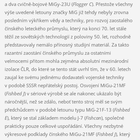
a dva cvičně-bojové MiGy-23U (
Flogger C
). Přestože všechny
výše uvedené letouny značky MiG již tehdy nebyly zrovna
posledním výkřikem vědy a techniky, pro rozvoj zaostalého
čínského leteckého průmyslu, který na konci 70. let stále
těžil ze sovětských technologií z poloviny 50. let, rozhodně
představovaly nemálo přínosný studijní materiál. Za takto
razantní zaostání čínského průmyslu za ostatními
velmocemi přitom mohla zejména absolutní mezinárodní
izolace ČLR, do které se tento stát uvrhl tím, že v 60. letech
zaujal ke svému jedinému dodavateli vojenské techniky
v podobě SSSR nepřátelský postoj. Osvojení MiGu-21MF
(
Fishbed J
) v sériové výrobě se ale nakonec ukázalo být
náročnější, než se zdálo, neboť tento stroj měl se svým
předchůdcem v podobě letounu typu MiG-21F-13 (
Fishbed
E
), který se stal základem modelu J-7 (
Fishcan
), společné
prakticky pouze celkové uspořádání. Všechny nezbytné
výkresové podklady čínského MiGu-21MF (
Fishbed J
), který