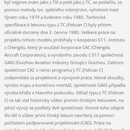
byl nejprve znám jako J-7III a poté jako J-7C, se podařilo, za
pomoci metody tzv. zpětného inženýrství, vyhotovit mezi
říjnem roku 1979 a květnem roku 1980. Technické
specifikace k letounu typu J-7C (
Fishcan C
) byly přitom
oficiálně stvrzeny dne 3. června 1980. Veškeré práce na
projektu tohoto modelu probíhaly v kooperaci 611. institutu
z Chengdu, který je součástí korporace CAC (Chengdu
Aircraft Corporation), a výrobního závodu č.011 společnosti
GAIG (Guizhou Aviation Industry Group) z Guizhou. Zatímco
společnost CAC v rámci programu J-7C (
Fishcan C
)
zodpovídala za projektové a vývojové práce, letové zkoušky,
výrobu trupu a konečnou montáž, společnosti GAIG připadla
výroba křídla a hlavního podvozku. Stíhač typu J-7C (
Fishcan
C
) se tak stal historicky vůbec prvním čínským letounem, na
jehož vývoji se podílely dvě společnosti. Kromě toho údajně
šlo též o vůbec první čínský letoun navržený za pomoci
počítačem podporované projektování (CAD). Práce na