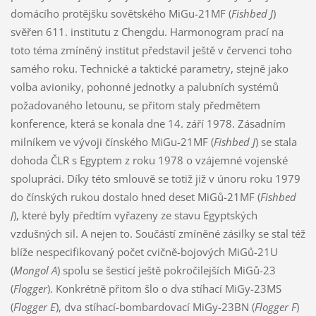
domácího protějšku sovětského MiGu-21MF (
Fishbed J
)
svěřen 611. institutu z Chengdu. Harmonogram prací na
toto téma zmíněný institut představil ještě v červenci toho
samého roku. Technické a taktické parametry, stejně jako
volba avioniky, pohonné jednotky a palubních systémů
požadovaného letounu, se přitom staly předmětem
konference, která se konala dne 14. září 1978. Zásadním
milníkem ve vývoji čínského MiGu-21MF (
Fishbed J
) se stala
dohoda ČLR s Egyptem z roku 1978 o vzájemné vojenské
spolupráci. Díky této smlouvě se totiž již v únoru roku 1979
do čínských rukou dostalo hned deset MiGů-21MF (
Fishbed
J
), které byly předtím vyřazeny ze stavu Egyptských
vzdušných sil. A nejen to. Součástí zmíněné zásilky se stal též
blíže nespecifikovaný počet cvičně-bojových MiGů-21U
(
Mongol A
) spolu se šesticí ještě pokročilejších MiGů-23
(
Flogger
). Konkrétně přitom šlo o dva stíhací MiGy-23MS
(
Flogger E
), dva stíhací-bombardovací MiGy-23BN (
Flogger F
)