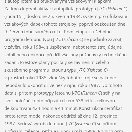
s autopilotem a s ofukovanými vztlakovými klapkami.
Zatímco k první aktivaci autopilota prototypu J-7C (
Fishcan C
)
(rudá 151) došlo dne 25. května 1984, systém pro ofukování
vztlakových klapek tohoto stroje byl poprvé odzkoušen dne
9. června toho samého roku. První etapu zkušebního
programu letounu typu J-7C (
Fishcan C
) se podařilo završit,
v závěru roku 1984, s úspěchem, neboť tento stroj údajně
splnil nebo dokonce předčil všechny požadavky technického
zadání. Přestože plány počítaly se završením celého
zkušebního programu letounu typu J-7C (
Fishcan C
)
v prosinci roku 1985, zkoušky tohoto stroje se nakonec
nepodařilo ukončit dříve než v říjnu roku 1987. Do tohoto
data si přitom prototypy letounu J-7C (
Fishcan C
) stihly na
své společné konto připsat celkem 638 letů s celkovou
délkou trvání 424 hodin a 44 minut. Konstrukční certifikát
proto tento model nakonec obdržel až dne 12. prosince
1987. Sériová výroba letounu J-7C (
Fishcan C
) se přitom
s oficiální zelenou setkala v únoru roku 1988. Prvních osm