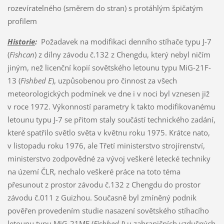
rozevíratelného (směrem do stran) s protáhlým špičatým
profilem
Historie
:
Požadavek na modifikaci denního stíhače typu J-7
(
Fishcan
) z dílny závodu č.132 z Chengdu, který nebyl ničím
jiným, než licenční kopií sovětského letounu typu MiG-21F-
13 (
Fishbed E
), uzpůsobenou pro činnost za všech
meteorologických podmínek ve dne i v noci byl vznesen již
v roce 1972. Výkonností parametry k takto modifikovanému
letounu typu J-7 se přitom staly součástí technického zadání,
které spatřilo světlo světa v květnu roku 1975. Krátce nato,
v listopadu roku 1976, ale Třetí ministerstvo strojírenství,
ministerstvo zodpovědné za vývoj veškeré letecké techniky
na území ČLR, nechalo veškeré práce na toto téma
přesunout z prostor závodu č.132 z Chengdu do prostor
závodu č.011 z Guizhou. Současně byl zmíněný podnik
pověřen provedením studie nasazení sovětského stíhacího
letounu typu MiG-21MF (
Fishbed J
) u zahraničních vzdušných