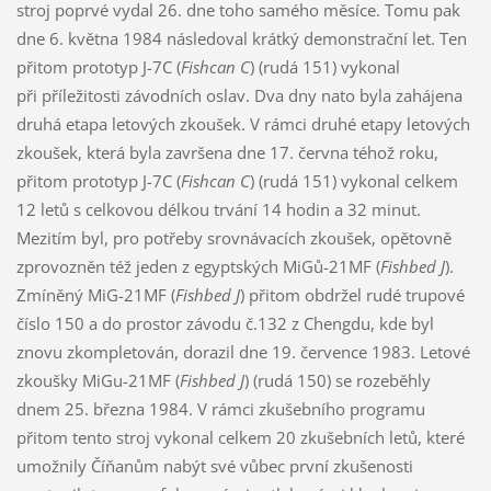
stroj poprvé vydal 26. dne toho samého měsíce. Tomu pak
dne 6. května 1984 následoval krátký demonstrační let. Ten
přitom prototyp J-7C (
Fishcan C
) (rudá 151) vykonal
při příležitosti závodních oslav. Dva dny nato byla zahájena
druhá etapa letových zkoušek. V rámci druhé etapy letových
zkoušek, která byla završena dne 17. června téhož roku,
přitom prototyp J-7C (
Fishcan C
) (rudá 151) vykonal celkem
12 letů s celkovou délkou trvání 14 hodin a 32 minut.
Mezitím byl, pro potřeby srovnávacích zkoušek, opětovně
zprovozněn též jeden z egyptských MiGů-21MF (
Fishbed J
).
Zmíněný MiG-21MF (
Fishbed J
) přitom obdržel rudé trupové
číslo 150 a do prostor závodu č.132 z Chengdu, kde byl
znovu zkompletován, dorazil dne 19. července 1983. Letové
zkoušky MiGu-21MF (
Fishbed J
) (rudá 150) se rozeběhly
dnem 25. března 1984. V rámci zkušebního programu
přitom tento stroj vykonal celkem 20 zkušebních letů, které
umožnily Číňanům nabýt své vůbec první zkušenosti