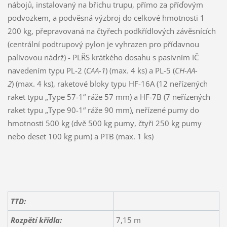
nábojů, instalovaný na břichu trupu, přímo za příďovým
podvozkem, a podvěsná výzbroj do celkové hmotnosti 1
200 kg, přepravovaná na čtyřech podkřídlových závěsnících
(centrální podtrupový pylon je vyhrazen pro přídavnou
palivovou nádrž) - PLŘS krátkého dosahu s pasivním IČ
navedením typu PL-2 (
CAA-1
) (max. 4 ks) a PL-5 (
CH-AA-
2
) (max. 4 ks), raketové bloky typu HF-16A (12 neřízených
raket typu „Type 57-1“ ráže 57 mm) a HF-7B (7 neřízených
raket typu „Type 90-1“ ráže 90 mm), neřízené pumy do
hmotnosti 500 kg (dvě 500 kg pumy, čtyři 250 kg pumy
nebo deset 100 kg pum) a PTB (max. 1 ks)
TTD:
Rozpětí křídla:
7,15 m