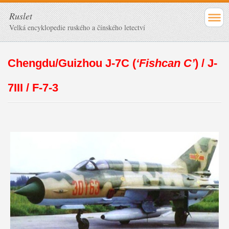
Ruslet
Velká encyklopedie ruského a čínského letectví
Chengdu/Guizhou J-7C (
‘Fishcan C’
)
/ J-
7III / F-7-3