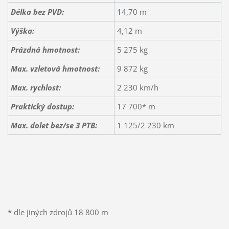
Délka bez PVD:
14,70 m
Výška:
4,12 m
Prázdná hmotnost:
5 275 kg
Max. vzletová hmotnost:
9 872 kg
Max. rychlost:
2 230 km/h
Praktický dostup:
17 700* m
Max. dolet bez/se 3 PTB:
1 125/2 230 km
* dle jiných zdrojů 18 800 m