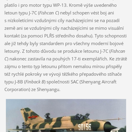
platilo i pro motor typu WP-13. Kromě výše uvedeného
letoun typu J-7C (
Fishcan C
) nebyl schopen vést boj ani
s nízkoletícími vzdušnými cíly nacházejícími se na pozadí
země ani se vzdušnými cíly nacházejícími se mimo visuální
kontakt (za pomoci PLŘS středního dosahu). Tyto schopnosti
ale již tehdy byly standardem pro všechny moderní bojové
letouny. Z tohoto důvodu se produkce letounu J-7C (
Fishcan
C
) nakonec zastavila na pouhých 17-ti exemplářích. Ke ztrátě
zájmu o tento typ letounu přitom nemalou mírou přispěly
též rychlé pokroky ve vývoji těžkého přepadového stíhače
typu J-8B (
Finback B
) společnosti SAC (Shenyang Aircraft
Corporation) ze Shenyangu.