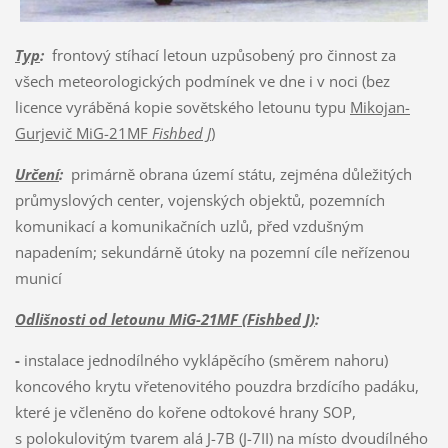
Typ
:
frontový stíhací letoun uzpůsobený pro činnost za
všech meteorologických podmínek ve dne i v noci (bez
licence vyráběná kopie sovětského letounu typu
Mikojan-
Gurjevič MiG-21MF
Fishbed J
)
Určení
:
primárně obrana území státu, zejména důležitých
průmyslových center, vojenských objektů, pozemních
komunikací a komunikačních uzlů, před vzdušným
napadením; sekundárně útoky na pozemní cíle neřízenou
municí
Odlišnosti od letounu MiG-21MF (Fishbed J)
:
-
instalace jednodílného vyklápěcího (směrem nahoru)
koncového krytu vřetenovitého pouzdra brzdícího padáku,
které je včleněno do kořene odtokové hrany SOP,
s polokulovitým tvarem alá J-7B (J-7II) na místo dvoudílného