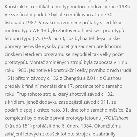
Konstrukční certifikát tento typ motoru obdržel v roce 1985.
Ve své finální podobě byl ale certifikován až dne 30.
listopadu 1987. V reakci na zmíněné průtahy s certifikací
motoru typu WP-13 bylo zhotoveno hned šest prototypů
letounu typu J-7C (
Fishcan C
), což byl na tehdejší čínské
poměry nezvykle vysoký počet (na žádném předchozím
čínském leteckém programu se nepodílel tak velký počet
prototypů). Montáž zmíněných strojů byla započata v říjnu
roku 1983. Jednotlivé konstrukční celky prvního z nich (rudá
151) přitom závody č.132 z Chengdu a č.011 z Guizhou
předaly k finální montáži dne 17. prosince toho samého
roku. Trup tohoto stroje, který zhotovil závod č.132,
s křídlem, jehož dodávku zase zajistil závod č.011, se
podařilo spojit krátce nato, 31. dne toho samého měsíce. Za
kompletní bylo možné první prototyp letounu J-7C (
Fishcan
C
) (rudá 151) prohlásit dne 6. února 1984. Okamžitému
zahájení letových zkoušek tohoto stroje ale zabránily