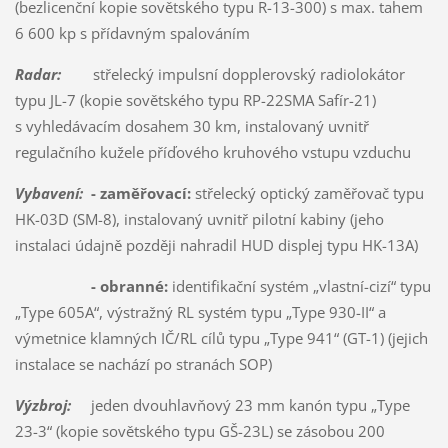
(bezlicenční kopie sovětského typu R-13-300) s max. tahem
6 600 kp s přídavným spalováním
Radar:
střelecký impulsní dopplerovský radiolokátor
typu JL-7 (kopie sovětského typu RP-22SMA Safír-21)
s vyhledávacím dosahem 30 km, instalovaný uvnitř
regulačního kužele příďového kruhového vstupu vzduchu
Vybavení:
- zaměřovací:
střelecký optický zaměřovač typu
HK-03D (SM-8), instalovaný uvnitř pilotní kabiny (jeho
instalaci údajně později nahradil HUD displej typu HK-13A)
- obranné:
identifikační systém „vlastní-cizí“ typu
„Type 605A“, výstražný RL systém typu „Type 930-II“ a
výmetnice klamných IČ/RL cílů typu „Type 941“ (GT-1) (jejich
instalace se nachází po stranách SOP)
Výzbroj:
jeden dvouhlavňový 23 mm kanón typu „Type
23-3“ (kopie sovětského typu GŠ-23L) se zásobou 200