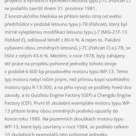
projektu a výrobních výkresech letounu typu J-7C (
Fishcan C
)
se podařilo završit dnem 31. prosince 1981.
Z konstrukčního hlediska se přitom tento stroj od svého
předchůdce v podobě letounu typu J-7B (
Fishcan
), který byl
mírně vylepšenou modifikací letounu typu J-7 (MiG-21F-13
Fishbed E
), odlišoval téměř z 80-ti %. A nejen to. Palubní
vybavení obou zmíněných letounů, J-7C (
Fishcan C
) a J-7B, se
lišilo z celých 43-ti %. Mezitím, v roce 1978, byly zahájeny
též práce na projektu pohonné jednotky tohoto stroje
v podobě 6 600 kp proudového motoru typu WP-13. Tento
typ motoru nebyl ničím jiným, než přímou kopií sovětského
motoru typu R-13-300, a na jeho vývoji se podílely hned dva
závody, a to Guizhou Engine Factory (GEF) a Chengdu Engine
Factory (CEF). První tři zkušební exempláře motoru typu WP-
13 přitom brány obou zmíněných podniků opustily do
konce roku 1980. Na pozemních zkouškách motoru typu
WP-13, které byly završeny v roce 1984, se podílelo celkem
10 zkušebních exemplářů této pohonné jednotky.