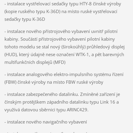
- instalace vystřelovací sedačky typu HTY-8 čínské výroby
(kopie ruského typu K-36D) na místo ruské vystřelovací
sedačky typu K-36D
- instalace nového přístrojového vybavení uvnitř pilotní
kabiny. Součástí přístrojového vybavení pilotní kabiny
tohoto modelu se stal nový (širokoúhlý) průhledový displej
(HUD), který údajně nese označení WTK-1, a pět barevných
multifunkčních displejů (MFD)
- instalace analogového elektro-impulsního systému řízení
(FBW) čínské výroby na místo FBW ruské výroby
- instalace zabezpečeného datalinku. Zmíněné zařízení je
čínským protějškem západního datalinku typu Link 16 a
využívá datovou sběrnici typu ARINC429.
- instalace nového navigačního vybavení