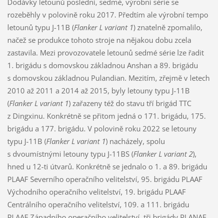
Dodávky letounů poslední, sedmé, výrobní série se
rozeběhly v polovině roku 2017. Předtím ale výrobní tempo
letounů typu J-11B (
Flanker L variant 1
) znatelně zpomalilo,
načež se produkce tohoto stroje na nějakou dobu zcela
zastavila. Mezi provozovatele letounů sedmé série lze řadit
1. brigádu s domovskou základnou Anshan a 89. brigádu
s domovskou základnou Pulandian. Mezitím, zřejmě v letech
2010 až 2011 a 2014 až 2015, byly letouny typu J-11B
(
Flanker L variant 1
) zařazeny též do stavu tří brigád TTC
z Dingxinu. Konkrétně se přitom jedná o 171. brigádu, 175.
brigádu a 177. brigádu. V polovině roku 2022 se letouny
typu J-11B (
Flanker L variant 1
) nacházely, spolu
s dvoumístnými letouny typu J-11BS (
Flanker L variant 2
),
hned u 12-ti útvarů. Konkrétně se jednalo o 1. a 89. brigádu
PLAAF Severního operačního velitelství, 95. brigádu PLAAF
Východního operačního velitelství, 19. brigádu PLAAF
Centrálního operačního velitelství, 109. a 111. brigádu
PLAAF Západního operačního velitelství, tři brigády PLANAF,