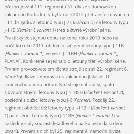
přezbrojování 111. regimentu 37. divize s domovskou
základnou Korla, který byl v roce 2012 přetransformován na
111. brigádu, z letounů typu J-7E (
Fishcan D
) na letouny typu
J-11B (
Flanker L variant 1
) třetí a čtvrté výrobní série.
Prakticky ve stejnou dobu, na konci roku 2010 nebo na
počátku roku 2011, obdrželo své první letouny typu J-11B
(
Flanker L variant 1
), ve verzi J-11BH (
Flanker L variant 1
),
PLANAF. Konkrétně se jednalo o letouny třetí výrobní série.
Prvním provozovatelem těchto strojů se stal 22. regiment 8.
námořní divize s domovskou základnou Jialaishi. U
zmíněného útvaru přitom tyto stroje nahradily, spolu
s dvoumístnými letouny typu J-11BSH (
Flanker L variant 2
),
poslední sloužící letouny typu J-6 (
Farmer
). Později 22.
regiment obdržel též letouny typu J-11BH (
Flanker L variant
1
) páté série. Letouny typu J-11BH (
Flanker L variant 1
) se
následně staly součástí letadlového parku ještě další dvou
útvarů. Prvním z nich byl 25. regiment 9. námořní divize