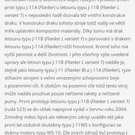
proti typu J-11A (
Flanker
) u letounu typu J-11B (
Flanker L
variant 1
) v neposlední řadě doznala též vnitřní konstrukce
draku. V konstrukci draku tohoto stroje totiž našly ve větší
míře uplatnění kompozitní materiály. Díky tomu má drak
letounu typu J-11B (
Flanker L variant 1
) v porovnání s drakem
letounu typu J-11A (
Flanker
) nižší hmotnost. Kromě toho má
vyšší pevnost a delší životnost. I přes všechny výše uvedené
úpravy ale letoun typu J-11B (
Flanker L variant 1
) nadále je,
stejně jako letouny typu J-11 (
Flanker B
) a J-11A (
Flanker
), ryze
stíhacím strojem s velmi omezenými schopnostmi boje
s pozemními cíli. K útokům na pozemní cíle totiž tento stroj
může nadále používat pouze neřízené rakety a neřízené
pumy. První prototyp letounu typu J-11B (
Flanker L variant 1
)
(rudá 523) se do oblak napoprvé vydal v červnu roku 2004.
Zmíněný měsíc bývá ale některými zdroji uváděn též jako
první let vzdušné zkušebny typu J-11WS v konfiguraci se
dvěma motory typu WS-10. Dle jiných zdrojů byl prototyp J-