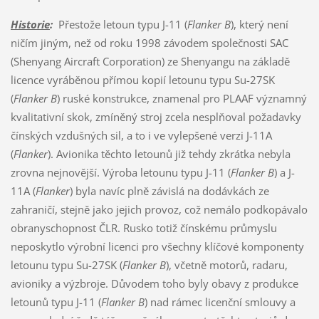
Historie
:
Přestože letoun typu J-11 (
Flanker B
), který není
ničím jiným, než od roku 1998 závodem společnosti SAC
(Shenyang Aircraft Corporation) ze Shenyangu na základě
licence vyráběnou přímou kopií letounu typu Su-27SK
(
Flanker B
) ruské konstrukce, znamenal pro PLAAF významný
kvalitativní skok, zmíněný stroj zcela nesplňoval požadavky
čínských vzdušných sil, a to i ve vylepšené verzi J-11A
(
Flanker
). Avionika těchto letounů již tehdy zkrátka nebyla
zrovna nejnovější. Výroba letounu typu J-11 (
Flanker B
) a J-
11A (
Flanker
) byla navíc plně závislá na dodávkách ze
zahraničí, stejně jako jejich provoz, což nemálo podkopávalo
obranyschopnost ČLR. Rusko totiž čínskému průmyslu
neposkytlo výrobní licenci pro všechny klíčové komponenty
letounu typu Su-27SK (
Flanker B
), včetně motorů, radaru,
avioniky a výzbroje. Důvodem toho byly obavy z produkce
letounů typu J-11 (
Flanker B
) nad rámec licenční smlouvy a