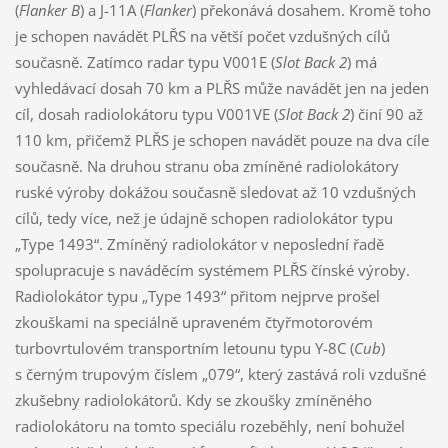
(
Flanker B
) a J-11A (
Flanker
) překonává dosahem. Kromě toho
je schopen navádět PLŘS na větší počet vzdušných cílů
současně. Zatímco radar typu V001E (
Slot Back 2
) má
vyhledávací dosah 70 km a PLŘS může navádět jen na jeden
cíl, dosah radiolokátoru typu V001VE (
Slot Back 2
) činí 90 až
110 km, přičemž PLŘS je schopen navádět pouze na dva cíle
současně. Na druhou stranu oba zmíněné radiolokátory
ruské výroby dokážou současně sledovat až 10 vzdušných
cílů, tedy více, než je údajně schopen radiolokátor typu
„Type 1493“. Zmíněný radiolokátor v neposlední řadě
spolupracuje s naváděcím systémem PLŘS čínské výroby.
Radiolokátor typu „Type 1493“ přitom nejprve prošel
zkouškami na speciálně upraveném čtyřmotorovém
turbovrtulovém transportním letounu typu Y-8C (
Cub
)
s černým trupovým číslem „079“, který zastává roli vzdušné
zkušebny radiolokátorů. Kdy se zkoušky zmíněného
radiolokátoru na tomto speciálu rozeběhly, není bohužel