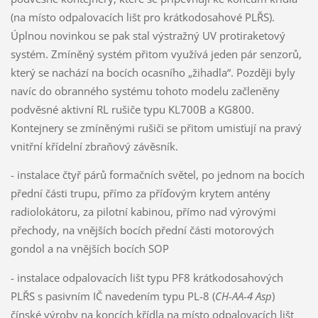
(na místo odpalovacích lišt pro krátkodosahové PLŘS).
Úplnou novinkou se pak stal výstražný UV protiraketový
systém. Zmíněný systém přitom využívá jeden pár senzorů,
který se nachází na bocích ocasního „žihadla“. Později byly
navíc do obranného systému tohoto modelu začleněny
podvěsné aktivní RL rušiče typu KL700B a KG800.
Kontejnery se zmíněnými rušiči se přitom umisťují na pravý
vnitřní křídelní zbraňový závěsník.
- instalace čtyř párů formačních světel, po jednom na bocích
přední části trupu, přímo za příďovým krytem antény
radiolokátoru, za pilotní kabinou, přímo nad výrovými
přechody, na vnějších bocích přední části motorových
gondol a na vnějších bocích SOP
- instalace odpalovacích lišt typu PF8 krátkodosahových
PLŘS s pasivním IČ navedením typu PL-8 (
CH-AA-4
Asp
)
čínské výroby na koncích křídla na místo odpalovacích lišt