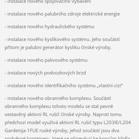
- instalace nového spojovacího vybavení
- instalace nového palubního zdroje elektrické energie
- instalace nového hydraulického systému
- instalace nového kyslíkového systému. Jeho součástí
přitom je palubní generátor kyslíku čínské výroby.
- instalace nového palivového systému
- instalace nových podvozkových brzd
- instalace nového identifikačního systému „vlastní-cizí“
- instalace nového obranného komplexu. Součástí
obranného komplexu tohoto modelu se stal pevně
vestavěný aktivní RL rušič čínské výroby. Naproti tomu
předchozí model využívá aktivní RL rušič typu L203IE/L204
Gardenija-1FUE ruské výroby, jehož součástí jsou dva
podvěsné kontejnery, které se připevňují ke koncům křídla