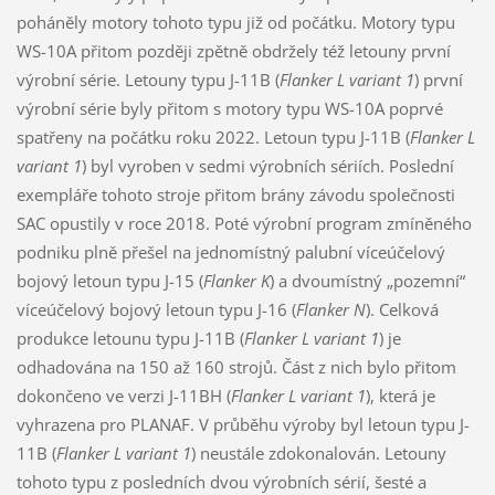
poháněly motory tohoto typu již od počátku. Motory typu
WS-10A přitom později zpětně obdržely též letouny první
výrobní série. Letouny typu J-11B (
Flanker L variant 1
) první
výrobní série byly přitom s motory typu WS-10A poprvé
spatřeny na počátku roku 2022. Letoun typu J-11B (
Flanker L
variant 1
) byl vyroben v sedmi výrobních sériích. Poslední
exempláře tohoto stroje přitom brány závodu společnosti
SAC opustily v roce 2018. Poté výrobní program zmíněného
podniku plně přešel na jednomístný palubní víceúčelový
bojový letoun typu J-15 (
Flanker K
) a dvoumístný „pozemní“
víceúčelový bojový letoun typu J-16 (
Flanker N
). Celková
produkce letounu typu J-11B (
Flanker L variant 1
) je
odhadována na 150 až 160 strojů. Část z nich bylo přitom
dokončeno ve verzi J-11BH (
Flanker L variant 1
), která je
vyhrazena pro PLANAF. V průběhu výroby byl letoun typu J-
11B (
Flanker L variant 1
) neustále zdokonalován. Letouny
tohoto typu z posledních dvou výrobních sérií, šesté a