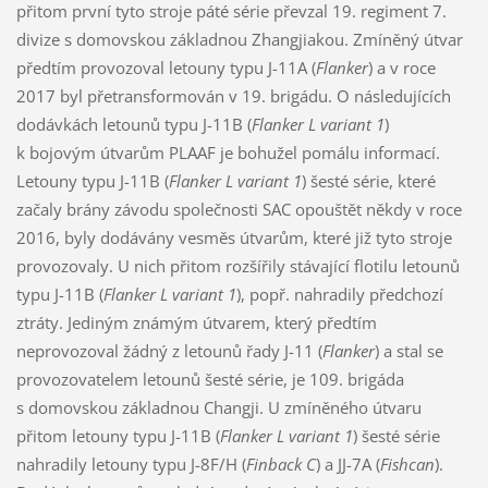
přitom první tyto stroje páté série převzal 19. regiment 7.
divize s domovskou základnou Zhangjiakou. Zmíněný útvar
předtím provozoval letouny typu J-11A (
Flanker
) a v roce
2017 byl přetransformován v 19. brigádu. O následujících
dodávkách letounů typu J-11B (
Flanker L variant 1
)
k bojovým útvarům PLAAF je bohužel pomálu informací.
Letouny typu J-11B (
Flanker L variant 1
) šesté série, které
začaly brány závodu společnosti SAC opouštět někdy v roce
2016, byly dodávány vesměs útvarům, které již tyto stroje
provozovaly. U nich přitom rozšířily stávající flotilu letounů
typu J-11B (
Flanker L variant 1
), popř. nahradily předchozí
ztráty. Jediným známým útvarem, který předtím
neprovozoval žádný z letounů řady J-11 (
Flanker
) a stal se
provozovatelem letounů šesté série, je 109. brigáda
s domovskou základnou Changji. U zmíněného útvaru
přitom letouny typu J-11B (
Flanker L variant 1
) šesté série
nahradily letouny typu J-8F/H (
Finback C
) a JJ-7A (
Fishcan
).