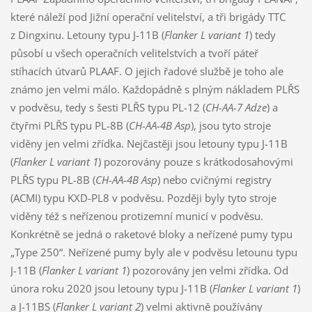
které náleží pod Jižní operační velitelství, a tři brigády TTC
z Dingxinu. Letouny typu J-11B (
Flanker L variant 1
) tedy
působí u všech operačních velitelstvích a tvoří páteř
stíhacích útvarů PLAAF. O jejich řadové službě je toho ale
známo jen velmi málo. Každopádně s plným nákladem PLŘS
v podvěsu, tedy s šesti PLŘS typu PL-12 (
CH-AA-7 Adze
) a
čtyřmi PLŘS typu PL-8B (
CH-AA-4B Asp
), jsou tyto stroje
viděny jen velmi zřídka. Nejčastěji jsou letouny typu J-11B
(
Flanker L variant 1
) pozorovány pouze s krátkodosahovými
PLŘS typu PL-8B (
CH-AA-4B Asp
) nebo cvičnými registry
(ACMI) typu KXD-PL8 v podvěsu. Později byly tyto stroje
viděny též s neřízenou protizemní municí v podvěsu.
Konkrétně se jedná o raketové bloky a neřízené pumy typu
„Type 250“. Neřízené pumy byly ale v podvěsu letounu typu
J-11B (
Flanker L variant 1
) pozorovány jen velmi zřídka. Od
února roku 2020 jsou letouny typu J-11B (
Flanker L variant 1
)
a J-11BS (
Flanker L variant 2
) velmi aktivně používány