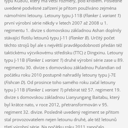
typu KG800, který má větší rozměry, pod křídlem. Posledně
uvedené podvěsné zařízení je přitom používáno zejména
námořními letouny. Letouny typu J-11B (
Flanker L variant 1
)
první výrobní série někdy v letech 2007 až 2008 u 1.
regimentu 1. divize s domovskou základnou Ashan doplnily
stávající flotilu letounů typu J-11 (
Flanker B
). Určitý počet
těchto strojů byl ale s největší pravděpodobností předán též
taktickému výcvikovému středisku (TTC) z Dingxinu. Letouny
typu J-11B (
Flanker L variant 1
) druhé výrobní série zase u 89.
regimentu 30. divize s domovskou základnou Pulandian od
počátku roku 2010 postupně nahradily letouny typu J-7E
(
Fishcan D
). Od prosince toho samého roku začal letouny
typu J-11B (
Flanker L variant 1
) přebírat též 57. regiment 19.
divize s domovskou základnou Lianyungang Baitabu, který
byl krátce nato, v roce 2012, přetransformován v 95.
regiment 32. divize. Posledně uvedený regiment se přitom
stal provozovatelem nejen letounu druhé, ale též letounů
třetí výrobní série. Na počátku roku 2011 započalo