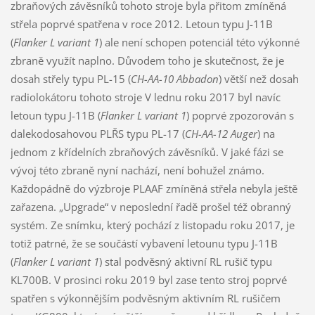
zbraňových závěsníků tohoto stroje byla přitom zmíněná
střela poprvé spatřena v roce 2012. Letoun typu J-11B
(
Flanker L variant 1
) ale není schopen potenciál této výkonné
zbraně využít naplno. Důvodem toho je skutečnost, že je
dosah střely typu PL-15 (
CH-AA-10 Abbadon
) větší než dosah
radiolokátoru tohoto stroje V lednu roku 2017 byl navíc
letoun typu J-11B (
Flanker L variant 1
) poprvé zpozorován s
dalekodosahovou PLŘS typu PL-17 (
CH-AA-12
Auger
) na
jednom z křídelních zbraňových závěsníků. V jaké fázi se
vývoj této zbraně nyní nachází, není bohužel známo.
Každopádně do výzbroje PLAAF zmíněná střela nebyla ještě
zařazena. „Upgrade“ v neposlední řadě prošel též obranný
systém. Ze snímku, který pochází z listopadu roku 2017, je
totiž patrné, že se součástí vybavení letounu typu J-11B
(
Flanker L variant 1
) stal podvěsný aktivní RL rušič typu
KL700B. V prosinci roku 2019 byl zase tento stroj poprvé
spatřen s výkonnějším podvěsným aktivním RL rušičem