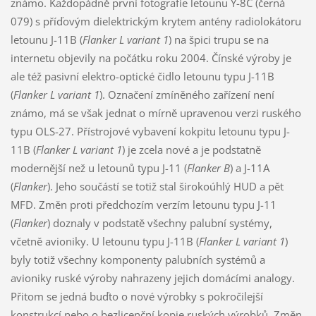
známo. Každopádně první fotografie letounu Y-8C (černá
079) s příďovým dielektrickým krytem antény radiolokátoru
letounu J-11B (
Flanker L variant 1
) na špici trupu se na
internetu objevily na počátku roku 2004. Čínské výroby je
ale též pasivní elektro-optické čidlo letounu typu J-11B
(
Flanker L variant 1
). Označení zmíněného zařízení není
známo, má se však jednat o mírně upravenou verzi ruského
typu OLS-27. Přístrojové vybavení kokpitu letounu typu J-
11B (
Flanker L variant 1
) je zcela nové a je podstatně
modernější než u letounů typu J-11 (
Flanker B
) a J-11A
(
Flanker
). Jeho součástí se totiž stal širokoúhlý HUD a pět
MFD. Změn proti předchozím verzím letounu typu J-11
(
Flanker
) doznaly v podstatě všechny palubní systémy,
včetně avioniky. U letounu typu J-11B (
Flanker L variant 1
)
byly totiž všechny komponenty palubních systémů a
avioniky ruské výroby nahrazeny jejich domácími analogy.
Přitom se jedná buďto o nové výrobky s pokročilejší
konstrukcí nebo o bezlicenční kopie ruských výrobků. Změn