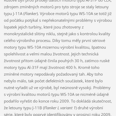
Rusové byli proti prodeji dalších motorů typu Al-31F do ČLR,
zdrojem zmíněných motorů pro tyto stroje se staly letouny
typu J-11A (
Flanker
). Výrobce motorů typu WS-10A se totiž již
od počátku potýkal s nepřekonatelnými problémy s výrobou
lopatek jejich turbíny, které jsou zhotoveny z
monokrystalické slitiny niklu, stejně jako s kontrolou kvality
celého výrobního procesu. Díky tomu měly první sériové
motory typu WS-10A mizernou výrobní kvalitou, špatnou
spolehlivost a velmi malou životnost. Jejich technická
životnost přitom údajně činila pouhých 30 h, zatímco ruské
motory typu Al-31F mají životnost 400 h. Kromě toho
zmíněné motory nepodávaly požadovaný tah. Aby toho
nebylo málo, tak počet defektních součástek, které bylo
nutné vyřadit už ve výrobě, byl neúnosně vysoký. Problémy
s výrobní kvalitou motorů typu WS-10A se nicméně údajně
podařilo vyřešit do konce roku 2009. To dokládá skutečnost,
že letouny typu J-11B (
Flanker L variant 1
) druhé výrobní
série, které byly poprvé identifikovány v prosinci roku 2009,