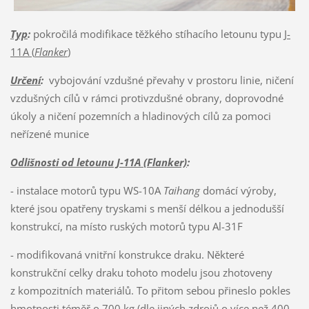
Typ
:
pokročilá modifikace těžkého stíhacího letounu typu
J-
11A (
Flanker
)
Určení
:
vybojování vzdušné převahy v prostoru linie, ničení
vzdušných cílů v rámci protivzdušné obrany, doprovodné
úkoly a ničení pozemních a hladinových cílů za pomoci
neřízené munice
Odlišnosti od letounu J-11A (Flanker)
:
- instalace motorů typu WS-10A
Taihang
domácí výroby,
které jsou opatřeny tryskami s menší délkou a jednodušší
konstrukcí, na místo ruských motorů typu Al-31F
- modifikovaná vnitřní konstrukce draku. Některé
konstrukční celky draku tohoto modelu jsou zhotoveny
z kompozitních materiálů. To přitom sebou přineslo pokles
hmotnosti téměř o 700 kg (dle jiných zdrojů o více než 400