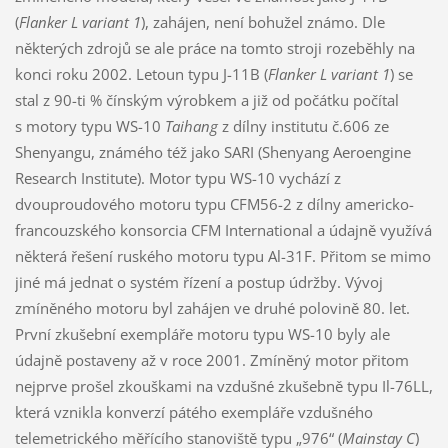
(
Flanker L variant 1
), zahájen, není bohužel známo. Dle
některých zdrojů se ale práce na tomto stroji rozeběhly na
konci roku 2002. Letoun typu J-11B (
Flanker L variant 1
) se
stal z 90-ti % čínským výrobkem a již od počátku počítal
s motory typu WS-10
Taihang
z dílny institutu č.606 ze
Shenyangu, známého též jako SARI (Shenyang Aeroengine
Research Institute). Motor typu WS-10 vychází z
dvouproudového motoru typu CFM56-2 z dílny americko-
francouzského konsorcia CFM International a údajně využívá
některá řešení ruského motoru typu Al-31F. Přitom se mimo
jiné má jednat o systém řízení a postup údržby. Vývoj
zmíněného motoru byl zahájen ve druhé polovině 80. let.
První zkušební exempláře motoru typu WS-10 byly ale
údajně postaveny až v roce 2001. Zmíněný motor přitom
nejprve prošel zkouškami na vzdušné zkušebně typu Il-76LL,
která vznikla konverzí pátého exempláře vzdušného
telemetrického měřícího stanoviště typu „976“ (
Mainstay C
)