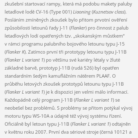
zkušební startovací rampy, která má podobu makety paluby
letadlové lodě CV-16 (Type 001)
Liaoning
(
Kuznetsov class
).
Posláním zmíněných zkoušek bylo přitom prvotní ověření
způsobilosti letounů řady J-11 (
Flanker
) pro činnost z palub
letadlových lodí opatřených tzv. „skokanským můstkem“
v rámci programu palubního bojového letounu typu J-15
(
Flanker K
). Zatímco první tři prototypy letounu typu J-11B
(
Flanker L variant 1
) po většinu své kariéry létaly v žluté
základné barvě, prototyp J-11B (rudá 526) byl opatřen
standardním šedým kamuflážním nátěrem PLAAF. O
průběhu letových zkoušek prototypů letounu typu J-11B
(
Flanker L variant 1
) je k dispozici jen velmi málo informací.
Každopádně celý program J-11B (
Flanker L variant 1
) se
neobešel bez problémů. S problémy se přitom potýkal vývoj
motoru typu WS-10A a údajně též vývoj systému řízení.
Oficiálně byl letoun typu J-11B (
Flanker L variant 1
) odtajněn
v květnu roku 2007. První dva sériové stroje (černá 10121 a