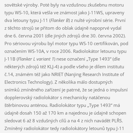
sovětské výroby. Poté byly na vzdušnou zkušebnu motoru
typu WS-10, která vešla ve známost jako J-11WS, upraveny
dva letouny typu J-11 (
Flanker B
) z nulté výrobní série. První
z těchto strojů se přitom do oblak údajně napoprvé vydal
dne 6. června 2001 (dle jiných zdrojů dne 30. června 2002).
Pro sériovou výrobu byl motor typu WS-10 certifikován, pod
označením WS-10A, v roce 2006. Radiolokátor letounu typu
J-11B (
Flanker L variant 1
) nese označení „Type 1493“ (dle
některých zdrojů též KLJ-4) a podle všeho je dílem institutu
č.14, známém též jako NRIET (Nanjing Research Institute of
Electronics Technology). Z několika málo dostupných
snímků zmíněného zařízení je patrné, že se jedná o impulsní
dopplerovský radiolokátor s mechanicky natáčenou
štěrbinovou anténou. Radiolokátor typu „Type 1493“ má
údajně dosah 150 až 170 km a najednou je údajně schopen
sledovat 6 až 8 vzdušných cílů a na 4 z nich navádět PLŘS.
Zmíněný radiolokátor tedy radiolokátory letounů typu J-11