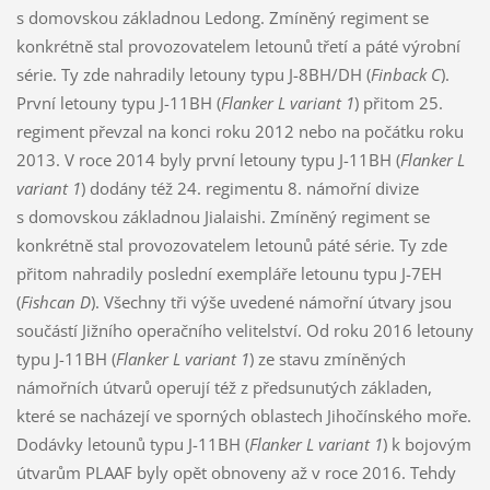
s domovskou základnou Ledong. Zmíněný regiment se
konkrétně stal provozovatelem letounů třetí a páté výrobní
série. Ty zde nahradily letouny typu J-8BH/DH (
Finback C
).
První letouny typu J-11BH (
Flanker L variant 1
) přitom 25.
regiment převzal na konci roku 2012 nebo na počátku roku
2013. V roce 2014 byly první letouny typu J-11BH (
Flanker L
variant 1
) dodány též 24. regimentu 8. námořní divize
s domovskou základnou Jialaishi. Zmíněný regiment se
konkrétně stal provozovatelem letounů páté série. Ty zde
přitom nahradily poslední exempláře letounu typu J-7EH
(
Fishcan D
). Všechny tři výše uvedené námořní útvary jsou
součástí Jižního operačního velitelství. Od roku 2016 letouny
typu J-11BH (
Flanker L variant 1
) ze stavu zmíněných
námořních útvarů operují též z předsunutých základen,
které se nacházejí ve sporných oblastech Jihočínského moře.
Dodávky letounů typu J-11BH (
Flanker L variant 1
) k bojovým
útvarům PLAAF byly opět obnoveny až v roce 2016. Tehdy