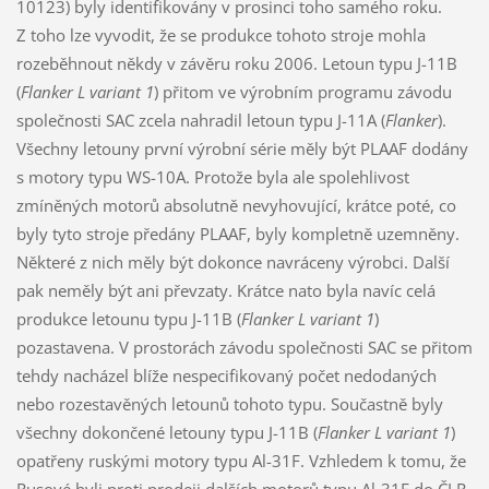
10123) byly identifikovány v prosinci toho samého roku.
Z toho lze vyvodit, že se produkce tohoto stroje mohla
rozeběhnout někdy v závěru roku 2006. Letoun typu J-11B
(
Flanker L variant 1
) přitom ve výrobním programu závodu
společnosti SAC zcela nahradil letoun typu J-11A (
Flanker
).
Všechny letouny první výrobní série měly být PLAAF dodány
s motory typu WS-10A. Protože byla ale spolehlivost
zmíněných motorů absolutně nevyhovující, krátce poté, co
byly tyto stroje předány PLAAF, byly kompletně uzemněny.
Některé z nich měly být dokonce navráceny výrobci. Další
pak neměly být ani převzaty. Krátce nato byla navíc celá
produkce letounu typu J-11B (
Flanker L variant 1
)
pozastavena. V prostorách závodu společnosti SAC se přitom
tehdy nacházel blíže nespecifikovaný počet nedodaných
nebo rozestavěných letounů tohoto typu. Součastně byly
všechny dokončené letouny typu J-11B (
Flanker L variant 1
)
opatřeny ruskými motory typu Al-31F. Vzhledem k tomu, že