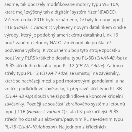
sedmé, tak obdržely modifikované motory typu WS-10A,
které mají zvýšený tah a digitální systém řízení (FADEC).
V červnu roku 2016 bylo oznámeno, že byly letouny typu J-
11B (
Flanker L variant 1
) vybaveny novým datalinkem čínské
výroby, který je podobný americkému datalinku Link 16
používanému letouny NATO. Změnami ale prošla též
podvěsná výzbroj. K vzdušnému boji tyto stroje zpočátku
používaly PLŘS krátkého dosahu typu PL-8B (
CH-AA-4B Asp
) a
PLŘS středního dosahu typu PL-12 (
CH-AA-7 Adze
). Zatímco
střely typu PL-12 (
CH-AA-7 Adze
) se umisťují na závěsníky,
které se nacházejí mezi a pod motorovými gondolami, a na
vnitřní podkřídlové závěsníky, k přepravě střel typu PL-8B
(
CH-AA-4B Asp
) slouží vnější podkřídlové a koncové křídelní
závěsníky. Později se součástí zbraňového systému letounů
typu J-11B (
Flanker L variant 1
) stala též pokročilejší PLŘS
středního dosahu s aktivním/pasivním RL navedením typu
PL-15 (
CH-AA-10 Abbadon
). Na jednom z křídelních