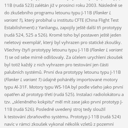
11B (rudá 523) zalétán již v prosinci roku 2003. Následně se
do zkušebního programu letounu typu J-11B (
Flanker L
variant 1
), který probíhal u institutu CFTE (China Flight Test
Estabilishment) z Yanliangu, zapojily ještě další tři prototypy
(rudá 524, 525 a 526). Kromě toho byl postaven ještě jeden
neletový exemplář, který byl vyhrazen pro statické zkoušky.
Všechny čtyři prototypy letounu typu J-11B (
Flanker L variant
1
) se od sebe mírně odlišovaly. Za účelem urychlení zkoušek
byl totiž každý z nich vyhrazen pro testování jen části
palubních systémů. První dva prototypy letounu typu J-11B
(
Flanker L variant 1
) údajně poháněly importované motory
typu Al-31F. Motory typu WS-10A byl podle všeho jako první
opatřen až prototyp třetí (rudá 525). Instalaci radiolokátoru a
tzv. „skleněného kokpitu“ měl mít zase jako první prototyp J-
11B (rudá 526). Posledně uvedený stroj tedy sloužil
k testování zbraňového systému. Prototyp J-11B (rudá 524)
navíc v rámci zkoušek vykonal několik vzletů z pozemní