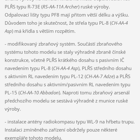
PLŘS typu R-73E (
RS-AA-11A Archer
) ruské výroby.
Odpalovací lišty typu PF8 mají přitom větší délku a výšku.
Důvodem toho je skutečnost, že střela typu PL-8 (
CH-AA-4
Asp
) má křídla s větším rozpětím.
- modifikovaný zbraňový systém. Součástí zbraňového
systému tohoto modelu se staly výhradně zbraně čínské
konstrukce, včetně PLŘS krátkého dosahu s pasivním IČ
navedením typu PL-8 (
CH-AA-4
Asp
), PLŘS středního dosahu
s aktivním RL navedením typu PL-12 (
CH-AA-7 Adze
) a PLŘS
středního dosahu s aktivním/pasivním RL navedením typu
PL-15 (
CH-AA-10 Abbadon
). Naproti tomu zbraňový arsenál
předchozího modelu se sestává výhradně z munice ruské
výroby.
- instalace antény radiokompasu typu WL-9 na hřbetu trupu.
Instalaci zmíněného zařízení obdržely pouze některé
exempláře tohoto modelu.