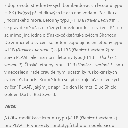
k doprovodu středně těžkých bombardovacích letounů typu
H-6K (
Badger
) při hlídkových letech nad vodami Pacifiku a
Jihočínského moře. Letouny typu J-11B (
Flanker L variant 1
)
se pravidelně účastní různých mezinárodních cvičení. Přitom
se mimo jiné jedná o čínsko-pákistánská cvičení Shaheen.
Do zmíněného cvičení se přitom zapojují nejen letouny typu
J-11B (
Flanker L variant 1
) a J-11BS (
Flanker L variant 2
) ze
stavu PLAAF, ale i námořní letouny typu J-11BH (
Flanker L
variant 1
). Čínské letouny typu J-11B (
Flanker L variant 1
) jsou
v neposlední řadě pravidelnými účastníky rusko-čínských
cvičení Aviadarts. Kromě toho se tyto stroje účastní velkých
cvičení PLAAF, jakým je např. Golden Helmet, Blue Shield,
Golden Dart či Red Sword.
Verze
:
J-11B
– modifikace letounu typu J-11B (
Flanker L variant 1
)
pro PLAAF. První ze čtyř prototypů tohoto modelu se do