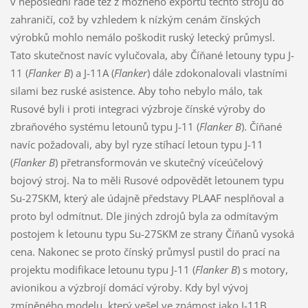
v neposlední řadě též z možného exportu těchto strojů do
zahraničí, což by vzhledem k nízkým cenám čínských
výrobků mohlo nemálo poškodit ruský letecký průmysl.
Tato skutečnost navíc vylučovala, aby Číňané letouny typu J-
11 (
Flanker B
) a J-11A (
Flanker
) dále zdokonalovali vlastními
silami bez ruské asistence. Aby toho nebylo málo, tak
Rusové byli i proti integraci výzbroje čínské výroby do
zbraňového systému letounů typu J-11 (
Flanker B
). Číňané
navíc požadovali, aby byl ryze stíhací letoun typu J-11
(
Flanker B
) přetransformován ve skutečný víceúčelový
bojový stroj. Na to měli Rusové odpovědět letounem typu
Su-27SKM, který ale údajně představy PLAAF nesplňoval a
proto byl odmítnut. Dle jiných zdrojů byla za odmítavým
postojem k letounu typu Su-27SKM ze strany Číňanů vysoká
cena. Nakonec se proto čínský průmysl pustil do prací na
projektu modifikace letounu typu J-11 (
Flanker B
) s motory,
avionikou a výzbrojí domácí výroby. Kdy byl vývoj
zmíněného modelu, který vešel ve známost jako J-11B