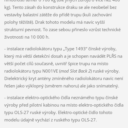
kg). Tento zásah do konstrukce draku se ale neobešel bez
vestavby balastní zátěže do přídě trupu (kuli zachování
polohy těžiště). Drak tohoto modelu má navíc vyšší
strukturní pevnost. To zase sebou přineslo vzrůst technické
životnosti na 10 000 h.
- instalace radiolokátoru typu „Type 1493“ čínské výroby,
který má větší detekční dosah a je schopen navádět PLŘS na
větší počet cílů současně, uvnitř špice trupu na místo
radiolokátoru typu N001VE (
mod Slot Back 2
) ruské výroby.
Dielektrický kryt antény zmíněného radiolokátoru navíc není
řešen jako výklopný (směrem nahoru) ale jako snímatelný.
- instalace elektro-optického čidla neznámého typu čínské
výroby před pilotní kabinou na místo elektro-optického čidla
typu OLS-27 ruské výroby. Elektro-optické čidlo tohoto
modelu údajně vychází z ruského typu OLS-27.