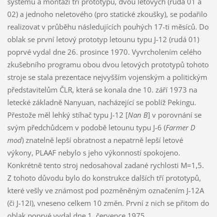
systémů a montáží tří prototypů, dvou letových (rudá 01 a
02) a jednoho neletového (pro statické zkoušky), se podařilo
realizovat v průběhu následujících pouhých 17-ti měsíců. Do
oblak se první letový prototyp letounu typu J-12 (rudá 01)
poprvé vydal dne 26. prosince 1970. Vyvrcholením celého
zkušebního programu obou dvou letových prototypů tohoto
stroje se stala prezentace nejvyšším vojenským a politickým
představitelům ČLR, která se konala dne 10. září 1973 na
letecké základně Nanyuan, nacházející se poblíž Pekingu.
Přestože měl lehký stíhač typu J-12 [
Nan B
] v porovnání se
svým předchůdcem v podobě letounu typu J-6 (
Farmer D
mod
) znatelně lepší obratnost a nepatrně lepší letové
výkony, PLAAF nebylo s jeho výkonností spokojeno.
Konkrétně tento stroj nedosahoval zadané rychlosti M=1,5.
Z tohoto důvodu bylo do konstrukce dalších tří prototypů,
které vešly ve známost pod pozměněným označením J-12A
(či J-12I), vneseno celkem 10 změn. První z nich se přitom do
oblak poprvé vydal dne 1. července 1975.