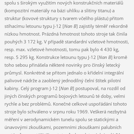
spolu s širokým využitím nových konstrukčních materiálů
(kompozitní materiály na bázi uhlíku a slitiny titanu) a
struktur (kovové struktury s tvarem včelího plástu) přitom
stíhacímu letounu typu J-12 [
Nan B
] zajistily téměř rekordně
nízkou hmotnost. Prázdná hmotnost tohoto stroje tak činila
pouhých 3 172 kg. V případě standardní vzletové hmotnosti,
resp. max. vzletové hmotnosti, tomu pak bylo 4 430 kg,
resp. 5 295 kg. Konstrukce letounu typu J-12 [
Nan B
] kromě
toho sebou přinášela některé novinky pro čínský letecký
průmysl. Konkrétně se přitom jednalo o křídelní integrální
palivové nádrže a zaoblený jednodílný čelní štítek pilotní
kabiny. Celý program J-12 [
Nan B
] postupoval, na rozdíl od
jiných čínských programů bojových letounů té doby, velmi
rychle a bez problémů. Konečné celkové uspořádání tohoto
stroje bylo schváleno v srpnu roku 1969. Veškerá nezbytná
měření v aerodynamickém tunelu spolu se statickými a
únavovými zkouškami, pozemními zkouškami palubních