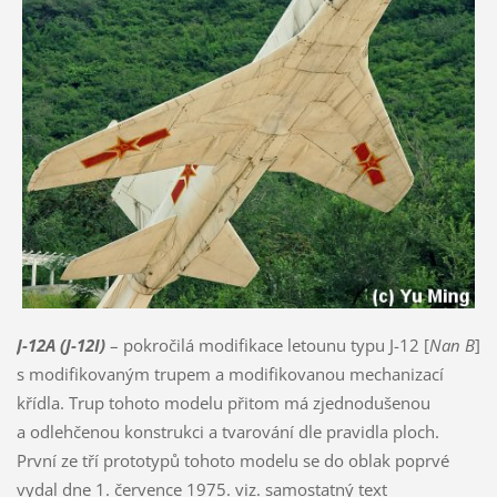
J-12A (J-12I)
– pokročilá modifikace letounu typu J-12 [
Nan B
]
s modifikovaným trupem a modifikovanou mechanizací
křídla. Trup tohoto modelu přitom má zjednodušenou
a odlehčenou konstrukci a tvarování dle pravidla ploch.
První ze tří prototypů tohoto modelu se do oblak poprvé
vydal dne 1. července 1975.
viz. samostatný text