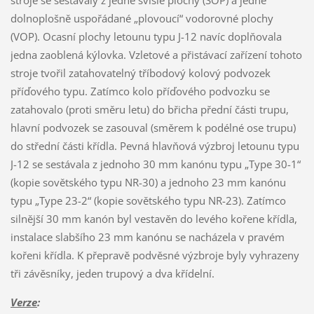
stroje se sestávaly z jedné svislé plochy (SOP) a jedné
dolnoplošně uspořádané „plovoucí“ vodorovné plochy
(VOP). Ocasní plochy letounu typu J-12 navíc doplňovala
jedna zaoblená kýlovka. Vzletové a přistávací zařízení tohoto
stroje tvořil zatahovatelný tříbodový kolový podvozek
příďového typu. Zatímco kolo příďového podvozku se
zatahovalo (proti směru letu) do břicha přední části trupu,
hlavní podvozek se zasouval (směrem k podélné ose trupu)
do střední části křídla. Pevná hlavňová výzbroj letounu typu
J-12 se sestávala z jednoho 30 mm kanónu typu „Type 30-1“
(kopie sovětského typu NR-30) a jednoho 23 mm kanónu
typu „Type 23-2“ (kopie sovětského typu NR-23). Zatímco
silnější 30 mm kanón byl vestavěn do levého kořene křídla,
instalace slabšího 23 mm kanónu se nacházela v pravém
kořeni křídla. K přepravě podvěsné výzbroje byly vyhrazeny
tři závěsníky, jeden trupový a dva křídelní.
Verze
: