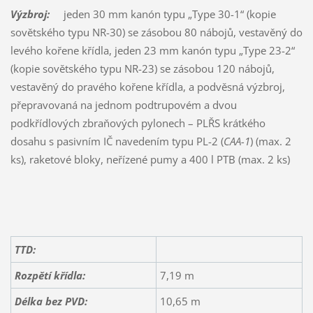
Výzbroj:
jeden 30 mm kanón typu „Type 30-1“ (kopie
sovětského typu NR-30) se zásobou 80 nábojů, vestavěný do
levého kořene křídla, jeden 23 mm kanón typu „Type 23-2“
(kopie sovětského typu NR-23) se zásobou 120 nábojů,
vestavěný do pravého kořene křídla, a podvěsná výzbroj,
přepravovaná na jednom podtrupovém a dvou
podkřídlových zbraňových pylonech – PLŘS krátkého
dosahu s pasivním IČ navedením typu PL-2 (
CAA-1
) (max. 2
ks), raketové bloky, neřízené pumy a 400 l PTB (max. 2 ks)
TTD:
Rozpětí křídla:
7,19 m
Délka bez PVD:
10,65 m