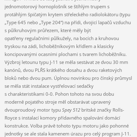
jednomotorový hornoplošník se štíhlým trupem s
protáhlým špičatým krytem střeleckého radiolokátoru (typu
„Type 645 nebo „Type 204“) na přídi, dvojicí lapačů vzduchu
s půlkruhovým průřezem, které měly být
opatřeny regulačními půlkužely, na bocích a kruhovou
tryskou na zádi, lichoběžníkovým křídlem a klasicky
koncipovanými ocasními plochami s tvarem lichoběžníku.
Výzbroj letounu typu J-11 se měla sestávat ze dvou 30 mm
kanónů, dvou PLŘS krátkého dosahu a dvou raketových
bloků nebo dvou pum. Úplnou novinkou pro čínský průmysl
se měla stát instalace vystřelovací sedačky
s charakteristikami 0-0. Pohon tohoto na svou dobu
moderně pojatého stroje měl obstarávat upravený
dvouproudový motor typu
Spey 512
britské značky Rolls-
Royce s instalací komory přídavného spalování domácí
konstrukce. Volba právě tohoto typu motoru jako pohonné
jednotky se ale stala kamenem úrazu pro celý program J-11.