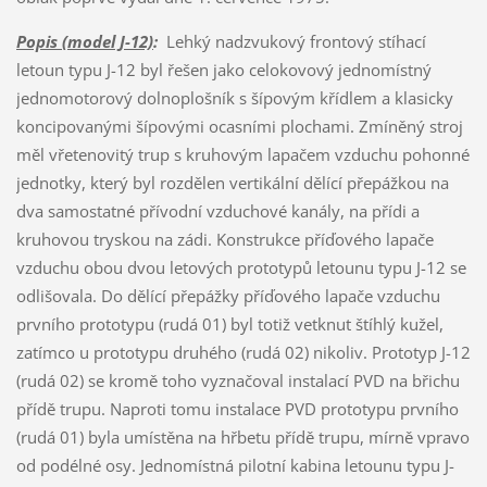
Popis (model J-12)
:
Lehký nadzvukový frontový stíhací
letoun typu J-12 byl řešen jako celokovový jednomístný
jednomotorový dolnoplošník s šípovým křídlem a klasicky
koncipovanými šípovými ocasními plochami. Zmíněný stroj
měl vřetenovitý trup s kruhovým lapačem vzduchu pohonné
jednotky, který byl rozdělen vertikální dělící přepážkou na
dva samostatné přívodní vzduchové kanály, na přídi a
kruhovou tryskou na zádi. Konstrukce příďového lapače
vzduchu obou dvou letových prototypů letounu typu J-12 se
odlišovala. Do dělící přepážky příďového lapače vzduchu
prvního prototypu (rudá 01) byl totiž vetknut štíhlý kužel,
zatímco u prototypu druhého (rudá 02) nikoliv. Prototyp J-12
(rudá 02) se kromě toho vyznačoval instalací PVD na břichu
přídě trupu. Naproti tomu instalace PVD prototypu prvního
(rudá 01) byla umístěna na hřbetu přídě trupu, mírně vpravo
od podélné osy. Jednomístná pilotní kabina letounu typu J-