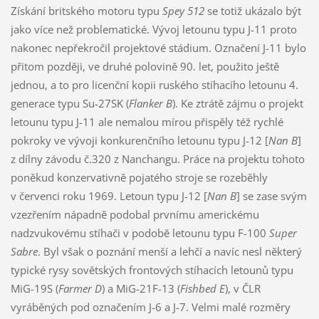
Získání britského motoru typu
Spey 512
se totiž ukázalo být
jako více než problematické. Vývoj letounu typu J-11 proto
nakonec nepřekročil projektové stádium. Označení J-11 bylo
přitom později, ve druhé polovině 90. let, použito ještě
jednou, a to pro licenční kopii ruského stíhacího letounu 4.
generace typu Su-27SK (
Flanker B
). Ke ztrátě zájmu o projekt
letounu typu J-11 ale nemalou mírou přispěly též rychlé
pokroky ve vývoji konkurenčního letounu typu J-12 [
Nan B
]
z dílny závodu č.320 z Nanchangu. Práce na projektu tohoto
poněkud konzervativně pojatého stroje se rozeběhly
v červenci roku 1969. Letoun typu J-12 [
Nan B
] se zase svým
vzezřením nápadně podobal prvnímu americkému
nadzvukovému stíhači v podobě letounu typu F-100
Super
Sabre
. Byl však o poznání menší a lehčí a navíc nesl některý
typické rysy sovětských frontových stíhacích letounů typu
MiG-19S (
Farmer D
) a MiG-21F-13 (
Fishbed E
), v ČLR
vyráběných pod označením J-6 a J-7. Velmi malé rozměry