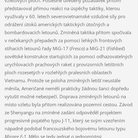
vzletových ploch. Posledně uvedený požadavek přitom
představoval přímou reakci na úspěchy taktiky, kterou
využívaly v 60. letech severovietnamské vzdušné síly pro
odrážení útoků amerických taktických útočných a
bombardovacích letounů. Zmíněná taktika přitom spočívala
v nečekaných přepadech za pomoci lehkých frontových
stíhacích letounů řady MiG-17 (
Fresco
) a MiG-21 (
Fishbed
)
sovětské konstrukce startujících za pomoci odhazovatelných
urychlovacích prachových raket z provizorních letištních
ploch rozesetých v rozlehlých pralesních oblastech
Vietnamu. Protože se poloha zmíněných letišť neustále
měnila, Američané neměli prakticky žádnou šanci dopředu
vytušit možné nebezpečí. Doprava zmíněných letounů na
místo vzletu byla přitom realizována pozemní cestou. Závod
ze Shenyangu na zmíněné zadání odpověděl projektem
progresivně pojatého typu J-11, který se svým vzezřením
nápadně podobal francouzského bojovému letounu typu
Mirage F-1
. Mělo se tedy jednat o jednomístný