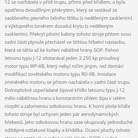
12 se nacházela v přídi trupu, přímo před křídlem, a byla
opatřena dvoudílným překrytem, který se sestával ze
zaobleného pevného čelního štítku (s neděleným zasklením)
a výklopného (směrem dozadu) krytu (s neděleným
zasklením). Překryt pilotní kabiny tohoto stroje přitom svou
zadní částí plynule přecházel ve štíhlou hřbetní nástavbu,
která se táhla až ke kořeni náběžné hrany SOP. Pohon
letounu typu J-12 obstarával jeden 3 250 kp proudový
motor typu WP-6B, který nebyl ničím jiným, než domácí
modifikací sovětského motoru typu RD-9B. Instalace
zmíněného motoru se přitom nacházela v zadní části trupu.
Dolnoplošně uspořádané šípové křídlo letounu typu J-12
mělo náběžnou hranu s konstantním úhlem šípu v celém
rozpětí a zalomenou odtokovou hranu. K horní ploše křídla
tohoto stroje byl uchycen jeden pár aerodynamických
hřebenů. Jeho odtokovou hranu zase okupovaly jednoduché
odštěpné vztlakové klapky a křidélka. Ocasní plochy tohoto