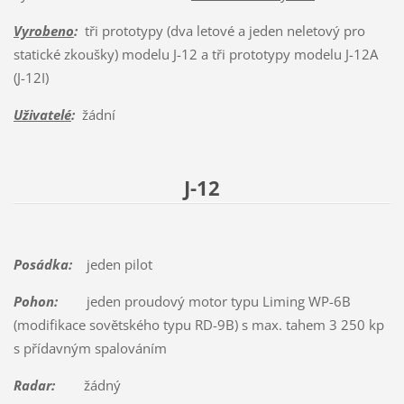
Vyrobeno
:
tři prototypy (dva letové a jeden neletový pro
statické zkoušky) modelu J-12 a tři prototypy modelu J-12A
(J-12I)
Uživatelé
:
žádní
J-12
Posádka:
jeden pilot
Pohon:
jeden proudový motor typu Liming WP-6B
(modifikace sovětského typu RD-9B) s max. tahem 3 250 kp
s přídavným spalováním
Radar:
žádný