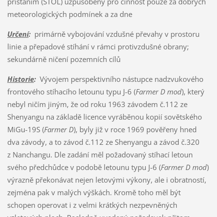
přistáním (STOL) uzpůsobený pro činnost pouze za dobrých
meteorologických podmínek a za dne
Určení
:
primárně vybojování vzdušné převahy v prostoru
linie a přepadové stíhání v rámci protivzdušné obrany;
sekundárně ničení pozemních cílů
Historie
:
Vývojem perspektivního nástupce nadzvukového
frontového stíhacího letounu typu J-6 (
Farmer D mod
), který
nebyl ničím jiným, že od roku 1963 závodem č.112 ze
Shenyangu na základě licence vyráběnou kopií sovětského
MiGu-19S (
Farmer D
), byly již v roce 1969 pověřeny hned
dva závody, a to závod č.112 ze Shenyangu a závod č.320
z Nanchangu. Dle zadání měl požadovaný stíhací letoun
svého předchůdce v podobě letounu typu J-6 (
Farmer D mod
)
výrazně překonávat nejen letovými výkony, ale i obratností,
zejména pak v malých výškách. Kromě toho měl být
schopen operovat i z velmi krátkých nezpevněných