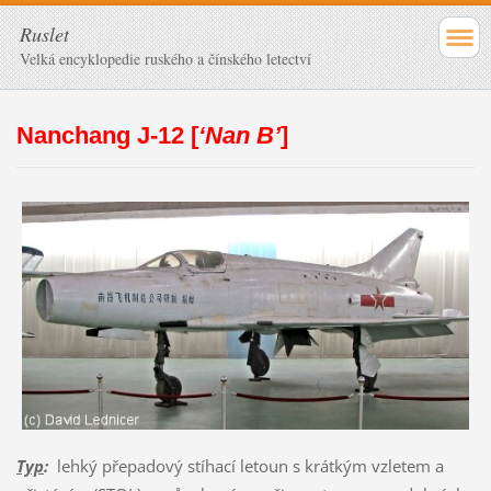
Ruslet
Velká encyklopedie ruského a čínského letectví
Nanchang J-12
[
‘Nan B’
]
Typ
:
lehký přepadový stíhací letoun s krátkým vzletem a