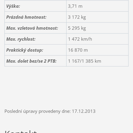
Výška:
3,71 m
Prázdná hmotnost:
3 172 kg
Max. vzletová hmotnost:
5 295 kg
Max. rychlost:
1 472 km/h
Praktický dostup:
16 870 m
Max. dolet bez/se 2 PTB:
1 167/1 385 km
Poslední úpravy provedeny dne: 17.12.2013