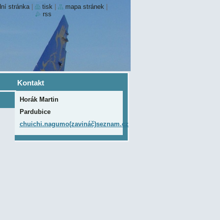
ní stránka
|
tisk
|
mapa stránek
|
rss
Kontakt
Horák Martin
Pardubice
chuichi.nagumo(zavináč)seznam.cz