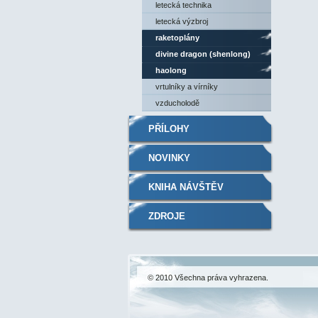
letecká technika
letecká výzbroj
raketoplány
divine dragon (shenlong)
haolong
vrtulníky a vírníky
vzducholodě
PŘÍLOHY
NOVINKY
KNIHA NÁVŠTĚV
ZDROJE
© 2010 Všechna práva vyhrazena.