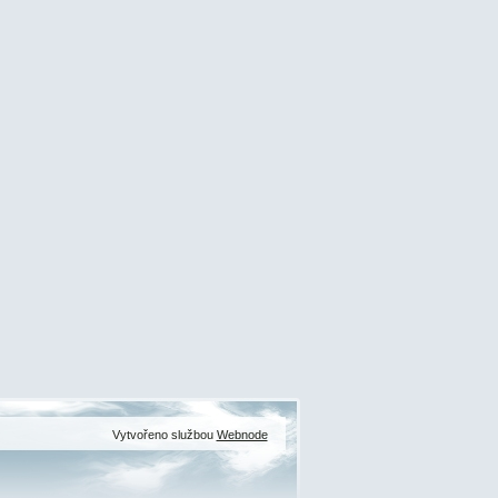
Vytvořeno službou
Webnode