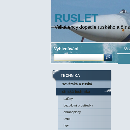
RUSLET
Velká encyklopedie ruského a číns
Vyhledávání
Úvo
TECHNIKA
sovětská a ruská
technika
čínská technika
balóny
bezpilotní prostředky
ekranoplány
evtol
hgv