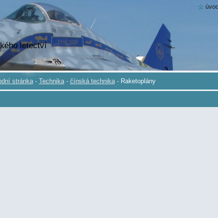
úvod
kého letectví
dní stránka
-
Technika
-
čínská technika
-
Raketoplány