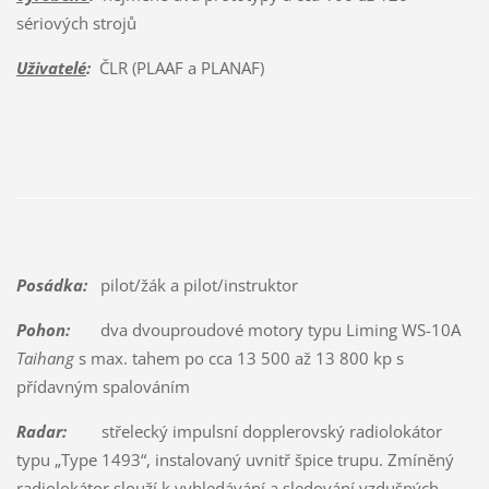
sériových strojů
Uživatelé
:
ČLR (PLAAF a PLANAF)
Posádka:
pilot/žák a pilot/instruktor
Pohon:
dva dvouproudové motory typu Liming WS-10A
Taihang
s max. tahem po cca 13 500 až 13 800 kp s
přídavným spalováním
Radar:
střelecký impulsní dopplerovský radiolokátor
typu „Type 1493“, instalovaný uvnitř špice trupu. Zmíněný
radiolokátor slouží k vyhledávání a sledování vzdušných