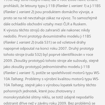
prohlásili, že letouny typu J-11B (
Flanker L variant 1
) a J-11BS
(
Flanker L variant 2
) jsou produktem domácího vývoje, a
proto se na ně nevztahuje zákaz na vývoz. To samozřejmě
dále ochladilo obchodní vztahy mezi ČLR a Ruskem.
K vývozu těchto strojů do zahraničí ale nakonec nikdy
nedošlo. První prototyp dvoumístného modelu J-11BS
(
Flanker L variant 2
) (rudá 531) se od vzletové dráhy
napoprvé odpoutal na konci roku 2007. Druhý prototyp
tohoto stroje (rudá 532) byl poprvé identifikován v roce
2009. Zkoušky prototypů tohoto stroje ale sužovaly, stejně
jako zkoušky prototypů jednomístného modelu J-11B
(
Flanker L variant 1
), potíže se spolehlivostí motorů typu WS-
10A
Taihang
. Problémy s výrobní kvalitou motorů typu WS-
10A
Taihang
, stejně jako s výrobou lopatek turbíny těchto
pohonných jednotek, které jsou zhotoveny z
monokrystalické slitiny niklu, se totiž údajně nepodařilo
odstranit dříve než v závěru roku 2009. Bez problémů se