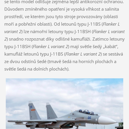
se tento model odlišuje zejména lepší antikorozní ochranou.
Důvodem zmíněného opatření je vysoká vlhkost a salinita
prostředí, ve kterém jsou tyto stroje provozovány (oblasti
moří a pobřežní oblasti). Od letounů typu J-11BS (
Flanker L
variant 2
) lze námořní letouny typu J-11BSH (
Flanker L variant
2
) snadno rozpoznat díky odlišné kamufláži. Zatímco letouny
typu J-11BSH (
Flanker L variant 2
) mají světle šedý „kabát“,
kamufláž letounů typu J-11BS (
Flanker L variant 2
) se sestává
ze dvou odstínů šedé (tmavě šedá na horních plochách a
světle šedá na dolních plochách).