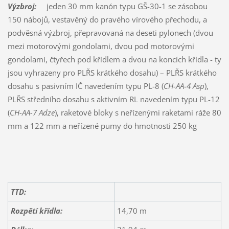
Výzbroj:
jeden 30 mm kanón typu GŠ-30-1 se zásobou
150 nábojů, vestavěný do pravého vírového přechodu, a
podvěsná výzbroj, přepravovaná na deseti pylonech (dvou
mezi motorovými gondolami, dvou pod motorovými
gondolami, čtyřech pod křídlem a dvou na koncích křídla - ty
jsou vyhrazeny pro PLŘS krátkého dosahu) – PLŘS krátkého
dosahu s pasivním IČ navedením typu PL-8 (
CH-AA-4
Asp
),
PLŘS středního dosahu s aktivním RL navedením typu PL-12
(
CH-AA-7 Adze
), raketové bloky s neřízenými raketami ráže 80
mm a 122 mm a neřízené pumy do hmotnosti 250 kg
TTD:
Rozpětí křídla:
14,70 m