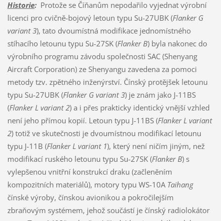
Historie
:
Protože se Číňanům nepodařilo vyjednat výrobní
licenci pro cvičně-bojový letoun typu Su-27UBK (
Flanker G
variant 3
), tato dvoumístná modifikace jednomístného
stíhacího letounu typu Su-27SK (
Flanker B
) byla nakonec do
výrobního programu závodu společnosti SAC (Shenyang
Aircraft Corporation) ze Shenyangu zavedena za pomoci
metody tzv. zpětného inženýrství. Čínský protějšek letounu
typu Su-27UBK (
Flanker G variant 3
) je znám jako J-11BS
(
Flanker L variant 2
) a i přes prakticky identický vnější vzhled
není jeho přímou kopií. Letoun typu J-11BS (
Flanker L variant
2
) totiž ve skutečnosti je dvoumístnou modifikací letounu
typu J-11B (
Flanker L variant 1
), který není ničím jiným, než
modifikací ruského letounu typu Su-27SK (
Flanker B
) s
vylepšenou vnitřní konstrukcí draku (začleněním
kompozitních materiálů), motory typu WS-10A
Taihang
čínské výroby, čínskou avionikou a pokročilejším
zbraňovým systémem, jehož součástí je čínský radiolokátor