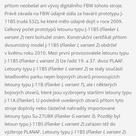
přitom neobešel ani vývoj digitálního FBW tohoto stroje.
Právě závada na FBW údajně stála za havárií prototypu J-
11BS (rudá 532), ke které mělo údajně dojít v roce 2009.
Celkový počet prototypů letounu typu J-11BS (
Flanker L
variant 2
) není bohužel znám. Konstrukční certifikát přitom
dvoumístný model J-11BS (
Flanker L variant 2
) obdržel
v květnu roku 2010. Mezi první provozovatele letounu typu
J-11BS (
Flanker L variant 2
) lze řadit 19. a 37. divizi PLAAF.
Letouny typu J-11BS (
Flanker L variant 2
) se staly součástí
letadlového parku nejen bojových útvarů provozujících
letouny typu J-11B (
Flanker L variant 1
), ale i některých
bojových útvarů, které jsou vyzbrojeny staršími letouny typu
J-11A (
Flanker
). U posledně uvedených útvarů přitom tyto
stroje doplnily nebo částečně nahradily importované
letouny typu Su-27UBK (
Flanker G variant 3
). Později byl
letoun typu J-11BS (
Flanker L variant 2
) zařazen též do
výzbroje PLANAF. Letouny typu J-11BS (
Flanker L variant 2
)