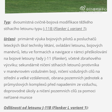
Typ
:
dvoumístná cvičně-bojová modifikace těžkého
stíhacího letounu typu
J-11B (
Flanker L variant 1
)
;
Určení
:
primárně výuka bojových pilotů a posluchačů
leteckých škol techniky létání, ovládání letounu, bojových
manévrů, letu ve formacích a navigace v rámci přeškolování
na bojové letouny řady J-11 (
Flanker
), včetně zbraňového
výcviku; sekundárně ničení stíhacích letounů protivníka
v manévrovém vzdušném boji, ničení vzdušných cílů na
střední a velké vzdálenosti, obrana pozemních jednotek a
průmyslových komplexů před napadením ze vzduchu,
doprovodné úkoly a ničení pozemních cílů za pomoci
neřízené munice
Odlišnosti od letounu J-11B (Flanker L variant 1)
: