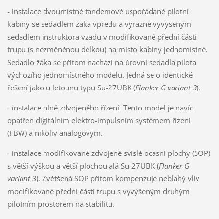
- instalace dvoumístné tandemově uspořádané pilotní
kabiny se sedadlem žáka vpředu a výrazně vyvýšeným
sedadlem instruktora vzadu v modifikované přední části
trupu (s nezměněnou délkou) na místo kabiny jednomístné.
Sedadlo žáka se přitom nachází na úrovni sedadla pilota
výchozího jednomístného modelu. Jedná se o identické
řešení jako u letounu typu Su-27UBK (
Flanker G variant 3
).
- instalace plně zdvojeného řízení. Tento model je navíc
opatřen digitálním elektro-impulsním systémem řízení
(FBW) a nikoliv analogovým.
- instalace modifikované zdvojené svislé ocasní plochy (SOP)
s větší výškou a větší plochou alá Su-27UBK (
Flanker G
variant 3
). Zvětšená SOP přitom kompenzuje neblahý vliv
modifikované přední části trupu s vyvýšeným druhým
pilotním prostorem na stabilitu.