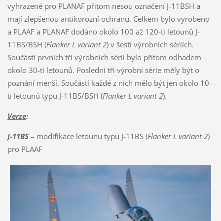
vyhrazené pro PLANAF přitom nesou označení J-11BSH a
mají zlepšenou antikorozní ochranu. Celkem bylo vyrobeno
a PLAAF a PLANAF dodáno okolo 100 až 120-ti letounů J-
11BS/BSH (
Flanker L variant 2
) v šesti výrobních sériích.
Součástí prvních tří výrobních sérií bylo přitom odhadem
okolo 30-ti letounů. Poslední tři výrobní série měly být o
poznání menší. Součástí každé z nich mělo být jen okolo 10-
ti letounů typu J-11BS/BSH (
Flanker L variant 2
).
Verze
:
J-11BS
– modifikace letounu typu J-11BS (
Flanker L variant 2
)
pro PLAAF