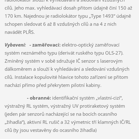
cílů. Jeho max. vyhledávací dosah přitom údajně činí 150 až
170 km. Najednou je radiolokátor typu „Type 1493“ údajně
schopen sledovat 6 až 8 vzdušných cílů a na 4 z nich
navádět PLŘS.
Vybavení:
- zaměřovací:
elektro-optický zaměřovací
systém neznámého typu (derivát ruského typu OLS-27).
Zmíněný systém v sobě sdružuje IČ senzor s laserovým
dálkoměrem a slouží k vyhledávání a sledování vzdušných
cílů. Instalace kopulovité hlavice tohoto zařízení se přitom
nachází přímo před překrytem pilotní kabiny.
- obranné:
identifikační systém „vlastní-cizí“,
výstražný RL systém, výstražný UV protiraketový systém
(jeden pár senzorů nacházející se na bocích ocasního
„žihadla“), aktivní RL rušič a 32 výmetnic tří klamných IČ/RL
cílů (ty jsou vestavěny do ocasního žihadla)