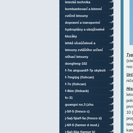
letecká technika
bombardovací a bitevní
letouny
cvičné letouny
dopravní a transportní
letouny
hydroplány a obojživelné
letouny
kluzáky
lehké víceúčelové a
sportovní letouny
letouny zvláštího určení
Ty
stíhací letouny
(st
dongfeng-102
noc
f-7m airguard/f-7p skybolt
Urč
(fishcan)
f-7mg/pg (fishcan)
nič
f-7n (fishcan)
His
f-8iim (finback)
let
fc-31
pol
guangxi no.3 (zhu
prv
rongzhang)
j-5/f-5 (fresco c)
10 (
pro
j-5a/j-5jia/f-5a (fresco d)
teo
j-6/f-6 (farmer d mod.)
kat
j-6a/j-6jia (farmer b)