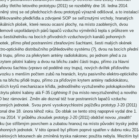
ušky třetího letového prototypu (2011) se rozeběhly dne 16. ledna 2014.
něný stroj se od předchozích dvou prototypů výrazně odlišoval, a to instalací
ifikovaného předkřídla a zdvojené SOP se seříznutými vrcholy, hranatých
tikálních plošek, které nesou ocasní plochy, na místo zaoblených, dvou
demově uspořádaných párů lapačů vzduchu výměníků tepla s průřezem ve
ru šestiúhelníku na bocích přívodních vzduchových kanálů pohonných
notek, přímo před postranními zbraňovými šachtami, šesti malých okének
ktro-optického distribučního průhledového systému (?), dvou na bocích přední
ti trupu, přímo za překrytem antény radiolokátoru, po jednom před a za
krytem pilotní kabiny a dvou na břichu zadní části trupu, přímo za hlavní
aňovou šachtou (vpravo od podélné osy trupu), nových dvířek příďového
vozku s menším počtem zubů na hranách, krytu pasivního elektro-optického
la na břichu přídě trupu, přímo za příďovým krytem antény radiolokátoru,
ších krytů mechanizace křídla, jednodílného vyztuženého polokapkovitého
ktrytu pilotní kabiny alá F-35
Lightning II
(na místo nevyztuženého) a nového
 bez rámování. Změn ale doznal též tvar postranních lapačů vzduchu
onných jednotek. Svou první vysokorychlostní pojížďku prototyp J-20 (2011)
onal dne 18. února téhož roku. Do oblak se tento stroj napoprvé vydal dne 1.
zna 2014. V průběhu zkoušek prototyp J-20 (2011) obdržel novou „stealth“
sku (se stříbrným povrchem a zubatou hranou) na místo původní trysky jedné
ohonných jednotek. V této úpravě byl přitom poprvé spatřen v dubnu roku 201
sériových letounech ale zmíněná tryska nakonec použita nebyla. Mezitím byl