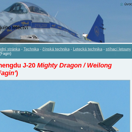
úvod
kého letectví
dní stránka
-
Technika
-
čínská technika
-
Letecká technika
-
stíhací letouny
(Fagin)
hengdu J-20
Mighty Dragon / Weilong
Fagin’
)