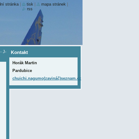
ní stránka
|
tisk
|
mapa stránek
|
rss
-
J-
Kontakt
Horák Martin
Pardubice
chuichi.nagumo(zavináč)seznam.cz