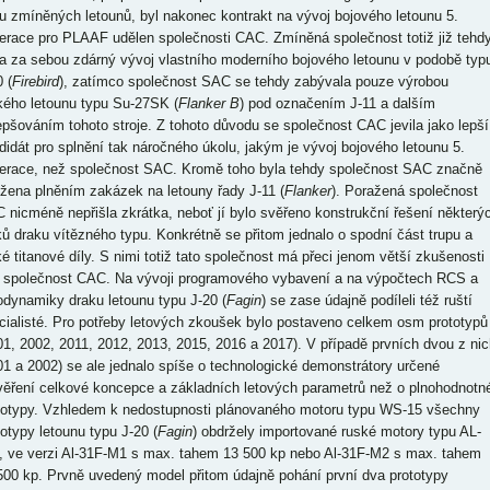
u zmíněných letounů, byl nakonec kontrakt na vývoj bojového letounu 5.
erace pro PLAAF udělen společnosti CAC. Zmíněná společnost totiž již tehd
a za sebou zdárný vývoj vlastního moderního bojového letounu v podobě typ
 (
Firebird
), zatímco společnost SAC se tehdy zabývala pouze výrobou
kého letounu typu Su-27SK (
Flanker B
) pod označením J-11 a dalším
epšováním tohoto stroje. Z tohoto důvodu se společnost CAC jevila jako lepší
didát pro splnění tak náročného úkolu, jakým je vývoj bojového letounu 5.
erace, než společnost SAC. Kromě toho byla tehdy společnost SAC značně
ížena plněním zakázek na letouny řady J-11 (
Flanker
). Poražená společnost
 nicméně nepřišla zkrátka, neboť jí bylo svěřeno konstrukční řešení některý
ků draku vítězného typu. Konkrétně se přitom jednalo o spodní část trupu a
ké titanové díly. S nimi totiž tato společnost má přeci jenom větší zkušenosti
 společnost CAC. Na vývoji programového vybavení a na výpočtech RCS a
odynamiky draku letounu typu J-20 (
Fagin
) se zase údajně podíleli též ruští
cialisté. Pro potřeby letových zkoušek bylo postaveno celkem osm prototypů
01, 2002, 2011, 2012, 2013, 2015, 2016 a 2017). V případě prvních dvou z nic
01 a 2002) se ale jednalo spíše o technologické demonstrátory určené
věření celkové koncepce a základních letových parametrů než o plnohodnotn
totypy. Vzhledem k nedostupnosti plánovaného motoru typu WS-15 všechny
totypy letounu typu J-20 (
Fagin
) obdržely importované ruské motory typu AL-
, ve verzi Al-31F-M1 s max. tahem 13 500 kp nebo Al-31F-M2 s max. tahem
500 kp. Prvně uvedený model přitom údajně pohání první dva prototypy