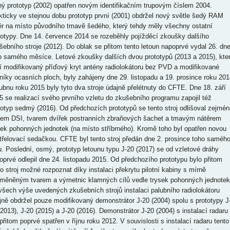
hý prototyp (2002) opatřen novým identifikačním trupovým číslem 2004.
kticky ve stejnou dobu prototyp první (2001) obdržel nový světle šedý RAM
ěr na místo původního tmavě šedého, který tehdy měly všechny ostatní
totypy. Dne 14. července 2014 se rozeběhly pojížděcí zkoušky dalšího
šebního stroje (2012). Do oblak se přitom tento letoun napoprvé vydal 26. dn
o samého měsíce. Letové zkoušky dalších dvou prototypů (2013 a 2015), kte
í modifikovaný příďový kryt antény radiolokátoru bez PVD a modifikované
níky ocasních ploch, byly zahájeny dne 29. listopadu a 19. prosince roku 201
ubnu roku 2015 byly tyto dva stroje údajně přelétnuty do CFTE. Dne 18. září
5 se realizací svého prvního vzletu do zkušebního programu zapojil též
totyp sedmý (2016). Od předchozích prototypů se tento stroj odlišoval zejmén
rem DSI, tvarem dvířek postranních zbraňových šachet a tmavým nátěrem
sek pohonných jednotek (na místo stříbrného). Kromě toho byl opatřen novou
třelovací sedačkou. CFTE byl tento stroj předán dne 2. prosince toho saméh
u. Poslední, osmý, prototyp letounu typu J-20 (2017) se od vzletové dráhy
oprvé odlepil dne 24. listopadu 2015. Od předchozího prototypu bylo přitom
to stroj možné rozpoznat díky instalaci překrytu pilotní kabiny s mírně
měněným tvarem a výmetnic klamných cílů vedle trysek pohonných jednotek
všech výše uvedených zkušebních strojů instalaci palubního radiolokátoru
jně obdržel pouze modifikovaný demonstrátor J-20 (2004) spolu s prototypy J
(2013), J-20 (2015) a J-20 (2016). Demonstrátor J-20 (2004) s instalací radaru
 přitom poprvé spatřen v říjnu roku 2012. V souvislosti s instalací radaru tento