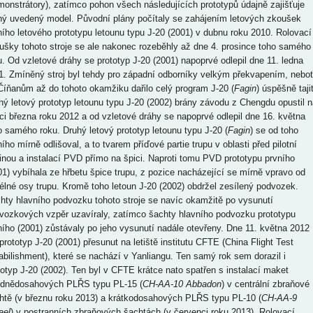
monstrátory), zatímco pohon všech následujících prototypů údajně zajišťuje
hý uvedený model. Původní plány počítaly se zahájením letových zkoušek
ního letového prototypu letounu typu J-20 (2001) v dubnu roku 2010. Rolovací
ušky tohoto stroje se ale nakonec rozeběhly až dne 4. prosince toho samého
u. Od vzletové dráhy se prototyp J-20 (2001) napoprvé odlepil dne 11. ledna
1. Zmíněný stroj byl tehdy pro západní odborníky velkým překvapením, nebo
Číňanům až do tohoto okamžiku dařilo celý program J-20 (
Fagin
) úspěšně tajit
hý letový prototyp letounu typu J-20 (2002) brány závodu z Chengdu opustil n
ci března roku 2012 a od vzletové dráhy se napoprvé odlepil dne 16. května
o samého roku. Druhý letový prototyp letounu typu J-20 (
Fagin
) se od toho
ího mírně odlišoval, a to tvarem příďové partie trupu v oblasti před pilotní
inou a instalací PVD přímo na špici. Naproti tomu PVD prototypu prvního
01) vybíhala ze hřbetu špice trupu, z pozice nacházející se mírně vpravo od
élné osy trupu. Kromě toho letoun J-20 (2002) obdržel zesílený podvozek.
hty hlavního podvozku tohoto stroje se navíc okamžitě po vysunutí
vozkových vzpěr uzavíraly, zatímco šachty hlavního podvozku prototypu
ního (2001) zůstávaly po jeho vysunutí nadále otevřeny. Dne 11. května 2012
 prototyp J-20 (2001) přesunut na letiště institutu CFTE (China Flight Test
abilishment), které se nachází v Yanliangu. Ten samý rok sem dorazil i
totyp J-20 (2002). Ten byl v CFTE krátce nato spatřen s instalací maket
ednědosahových PLŘS typu PL-15 (
CH-AA-10 Abbadon
) v centrální zbraňové
htě (v březnu roku 2013) a krátkodosahových PLŘS typu PL-10 (
CH-AA-9
ael
) v postranních zbraňových šachtách (v červenci roku 2013). Rolovací