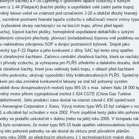
aňových šachet) a F-35
Lightning II
(postranní lapače vzduchu) s ruským
em iz.1.44 (
Flatpack
) (kachní plošky a uspořádání celé zadní partie trupu).
něný letoun vešel ve známost pod označením J-20 a obdržel dlouhý hranatý
p, rozměrné postranní hranaté lapače vzduchu s odlučovači mezní vrstvy typu
 (vyboulené útvary nacházející se na bocích trupu, přímo před lapači
uchu), šípové kachní plošky, hornoplošně uspořádané deltakřídlo s úzkými
blenými výrovými přechody, plovoucí (ovladatelnou) šípovou vně podélnou o
pu nakloněnou zdvojenou SOP a dvojici postranních kýlovek. Stejně jako
rický typ F-22
Raptor
a jeho konkurent z dílny SAC byl tento stroj opatřen
mi zbraňovými šachtami. Zatímco centrální zbraňová šachta, která se nacház
i přívody vzduchu, je vyhrazena pro PLŘS středního a dalekého dosahu, dvě
é zbraňové šachty, které jsou vetknuty boků trupu, v oblasti před šachtami
vního podvozku, ukrývají vypouštěcí lišty krátkodosahových PLŘS. Společn
kem pro oba zmíněné konkurenční letouny se stal též pohonný systém
odobě dvou dvouproudových motorů typu WS-15 s max. tahem řádu 18 000 k
něný motor přitom vyprojektoval institut č.624 CGTE (China Gas Turbine
abilishment). Jeho produkci zase dostal na starost závod č.430 společnosti
n Aeroengine Corporation z Xianu. Vývoj motoru typu WS-15 byl zahájen v ro
1 a oficiálně byl schválen v roce 2002. První úspěšné testy jádra této pohonn
notky se podařilo uskutečnit v dubnu (nebo na jaře) roku 2005. V listopadu rok
6 bylo oznámeno, že motor typu WS-15 bude opatřen vektorovatelnou trysko
oj této pohonné jednotky se ale dostal do skluzu proti původním plánům.
rpnu roku 2008, po předchozím přezkumu 1:1 technologických maket obou