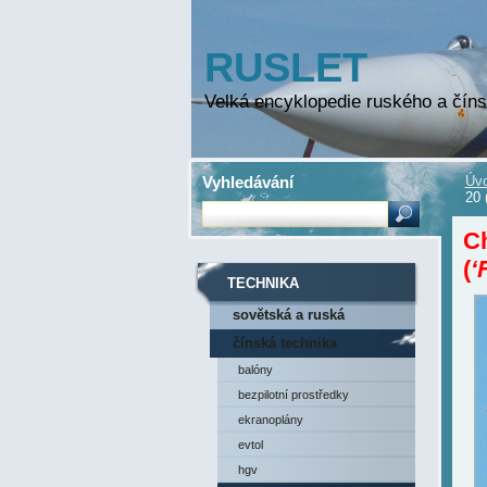
RUSLET
Velká encyklopedie ruského a číns
Vyhledávání
Úvo
20 
C
(
‘
TECHNIKA
sovětská a ruská
technika
čínská technika
balóny
bezpilotní prostředky
ekranoplány
evtol
hgv