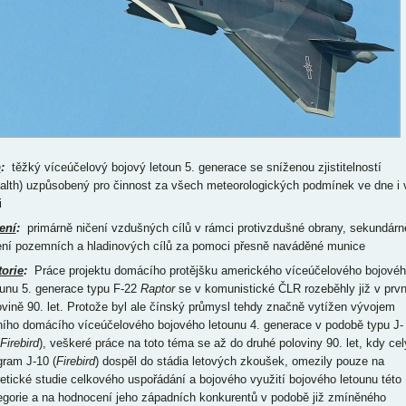
p
:
těžký víceúčelový bojový letoun 5. generace se sníženou zjistitelností
ealth) uzpůsobený pro činnost za všech meteorologických podmínek ve dne i 
i
ení
:
primárně ničení vzdušných cílů v rámci protivzdušné obrany, sekundárn
ení pozemních a hladinových cílů za pomoci přesně naváděné munice
torie
:
Práce projektu domácího protějšku amerického víceúčelového bojové
ounu 5. generace typu F-22
Raptor
se v komunistické ČLR rozeběhly již v prvn
ovině 90. let. Protože byl ale čínský průmysl tehdy značně vytížen vývojem
ního domácího víceúčelového bojového letounu 4. generace v podobě typu J-
Firebird
), veškeré práce na toto téma se až do druhé poloviny 90. let, kdy cel
gram J-10 (
Firebird
) dospěl do stádia letových zkoušek, omezily pouze na
retické studie celkového uspořádání a bojového využití bojového letounu této
egorie a na hodnocení jeho západních konkurentů v podobě již zmíněného