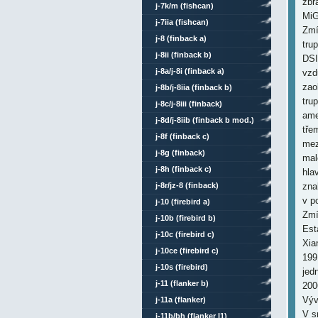
zbr
j-7k/m (fishcan)
MiG
j-7iia (fishcan)
Zmí
j-8 (finback a)
tru
j-8ii (finback b)
DSI
j-8a/j-8i (finback a)
vzd
zao
j-8b/j-8iia (finback b)
tru
j-8c/j-8iii (finback)
ame
j-8d/j-8iib (finback b mod.)
tře
j-8f (finback c)
mez
j-8g (finback)
mal
j-8h (finback c)
hla
j-8r/jz-8 (finback)
zna
v p
j-10 (firebird a)
Zmí
j-10b (firebird b)
Est
j-10c (firebird c)
Xia
j-10ce (firebird c)
199
j-10s (firebird)
jed
j-11 (flanker b)
200
Výv
j-11a (flanker)
V s
j-11b/bh (flanker l1)