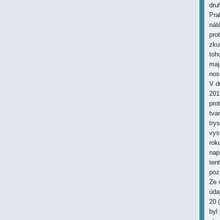
dru
Pra
nát
pro
zku
toh
maj
nos
V d
201
pro
tva
try
vys
rok
nap
ten
poz
Ze 
úda
20 
byl