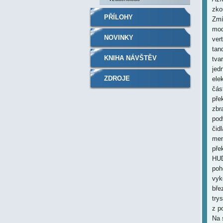
zko
PŘÍLOHY
Zmí
mod
NOVINKY
ver
tan
KNIHA NÁVŠTĚV
tva
jed
ZDROJE
ele
čás
pře
zbr
pod
čid
men
pře
HUD
poh
vyk
bře
try
z p
Na 