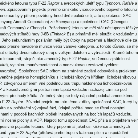
rického letounu typu F-22
Raptor
a evropských „delt“ typu
Typhoon
,
Rafale
a
pen
. Zpracováním projektu prvního čínského víceúčelového bojového letounu
generace byly přitom pověřeny hned dvě společnosti, a to společnost SAC
enyang Aircraft Corporation) ze Shenyangu a společnost CAC (Chengdu
craft Company) z Chengdu. Požadovaný letoun se měl stát nástupcem těžký
padových stíhačů řady J-8B (
Finback B
) a primárně měl sloužit k vzdušnému
i. Jeho sekundárním posláním měly být útoky na pozemní a hladinové cíle za
oci přesně naváděné munice větší váhové kategorie. Z tohoto důvodu se mě
nat o těžký dvoumotorový stroj s velkým doletem a vytrvalostí. Kromě toho m
to letoun mít, stejně jako americký typ F-22
Raptor
, sníženou zjistitelnost
alth
), vysokou manévrovatelnost a nadzvukovou cestovní rychlost
ercruise
). Společnost SAC přitom na zmíněné zadání odpověděla projektem
venčně pojatého hornoplošníku s lichoběžníkovým křídlem, lichoběžníkovou
, zdvojenou směrem vně podélnou osu trupu nakloněnou lichoběžníkovou
 a kosočtverečnými postranními lapači vzduchu nacházejícími se pod
ovými přechody křídla. Zmíněný stroj se tedy nápadně podobal americkému
u F-22
Raptor
. Původní projekt na toto téma z dílny společnost SAC, který by
ítnut v počáteční vývojové fázi, údajně počítal hned se třemi nosnými
chami v podobě kachních plošek instalovaných na bocích lapačů vzduchu,
vní nosné plochy a VOP. Naproti tomu společnost CAC přišla s projektem vel
gresivně pojatého letounu, který připomínal jakéhosi křížence amerických
ounů typu F-22
Raptor
(příďová partie trupu s kabinou pilota a uspořádání