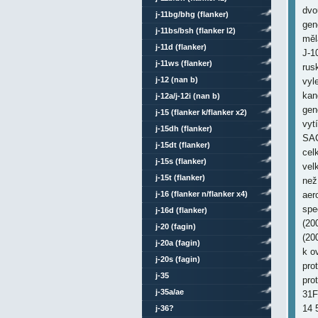
dvo
j-11bg/bhg (flanker)
gen
j-11bs/bsh (flanker l2)
měl
j-11d (flanker)
J-10
j-11ws (flanker)
rus
j-12 (nan b)
vyl
kan
j-12a/j-12i (nan b)
gen
j-15 (flanker k/flanker x2)
vyt
j-15dh (flanker)
SAC
j-15dt (flanker)
cel
j-15s (flanker)
vel
j-15t (flanker)
než
j-16 (flanker n/flanker x4)
aer
spe
j-16d (flanker)
(20
j-20 (fagin)
(20
j-20a (fagin)
k o
j-20s (fagin)
pro
j-35
pro
j-35a/ae
31F
14 
j-36?