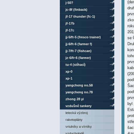
(de
j-50?
dru
jc-8f (finback)
prv
jf-17 thunder (fc-1)
zko
jf-17b
rok
jf-17c
201
jj-5/ft-5 (fresco trainer)
se 
Dru
jj-6/ft-6 (farmer f)
kon
jj-7/ft-7 (fishcan)
toh
jz-6/fr-6 (farmer)
prvn
tu-4 (stíhací)
kab
xp-0
(20
xp-1
pod
yangcheng no.58
Šac
pod
yangcheng no.78
prv
zhong 28 yi
byl
vzdušné tankery
Est
letecká výzbroj
pro
raketoplány
stř
vrtulníky a vírníky
šac
Azr
vzducholodě