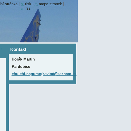
ní stránka
|
tisk
|
mapa stránek
|
rss
-
Kontakt
Horák Martin
Pardubice
chuichi.nagumo(zavináč)seznam.cz