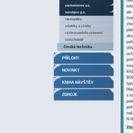
odt
vachmistrov v.s.
toh
ale
vorobjov g.n.
čin
raketoplány
zho
vrtulníky a vírníky
plá
výzbroj+podvěs.vybavení
oko
vzducholodě
poh
čínská technika
úhl
uch
PŘÍLOHY
poh
souč
NOVINKY
kří
BOK
KNIHA NÁVŠTĚV
typ
Hla
ZDROJE
s r
pod
jed
naš
N.N
Ver