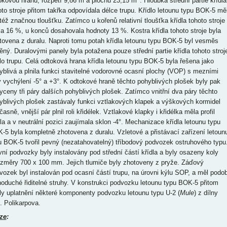
okovou hranu, rozpětí 9,86 m a plochu 23,15 m
. Hloubka střední partie křídla
oto stroje přitom takřka odpovídala délce trupu. Křídlo letounu typu BOK-5 mě
 též značnou tloušťku. Zatímco u kořenů relativní tloušťka křídla tohoto stroje
ila 16 %, u konců dosahovala hodnoty 13 %. Kostra křídla tohoto stroje byla
tovena z duralu. Naproti tomu potah křídla letounu typu BOK-5 byl vesměs
těný. Duralovými panely byla potažena pouze střední partie křídla tohoto stroj
lo trupu. Celá odtoková hrana křídla letounu typu BOK-5 byla řešena jako
yblivá a plnila funkci stavitelné vodorovné ocasní plochy (VOP) s mezními
y vychýlení -5° a +3°. K odtokové hraně těchto pohyblivých plošek byly pak
yceny tři páry dalších pohyblivých plošek. Zatímco vnitřní dva páry těchto
yblivých plošek zastávaly funkci vztlakových klapek a výškových kormidel
asně, vnější pár plnil roli křidélek. Vztlakové klapky i křidélka měla profil
dla a v neutrální pozici zaujímala sklon -4°. Mechanizace křídla letounu typu
-5 byla kompletně zhotovena z duralu. Vzletové a přistávací zařízení letoun
u BOK-5 tvořil pevný (nezatahovatelný) tříbodový podvozek ostruhového typu
vní podvozky byly instalovány pod střední částí křídla a byly osazeny koly
ozměry 700 x 100 mm. Jejich tlumiče byly zhotoveny z pryže. Záďový
vozek byl instalován pod ocasní částí trupu, na úrovni kýlu SOP, a měl podo
noduché řiditelné struhy. V konstrukci podvozku letounu typu BOK-5 přitom
ly uplatnění některé komponenty podvozku letounu typu U-2 (
Mule
) z dílny
. Polikarpova.
ze
: