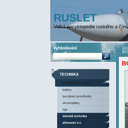
RUSLET
Velká encyklopedie ruského a číns
Vyhledávání
Úvo
BO
BO
TECHNIKA
sovětská a ruská
technika
balóny
bezpilotní prostředky
ekranoplány
hgv
letecká technika
afanasev n.i.