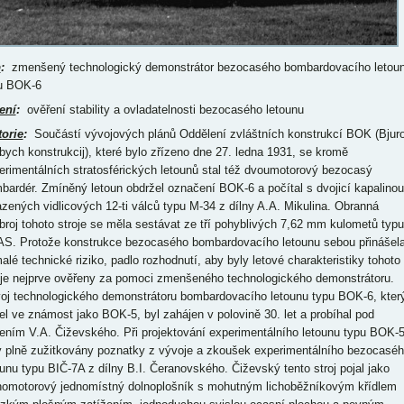
p
:
zmenšený technologický demonstrátor bezocasého bombardovacího letou
u BOK-6
ení
:
ověření stability a ovladatelnosti bezocasého letounu
torie
:
Součástí vývojových plánů Oddělení zvláštních konstrukcí BOK (Bjur
bych konstrukcij), které bylo zřízeno dne 27. ledna 1931, se kromě
erimentálních stratosférických letounů stal též dvoumotorový bezocasý
bardér. Zmíněný letoun obdržel označení BOK-6 a počítal s dvojicí kapalinou
azených vidlicových 12-ti válců typu M-34 z dílny A.A. Mikulina. Obranná
broj tohoto stroje se měla sestávat ze tří pohyblivých 7,62 mm kulometů typu
S. Protože konstrukce bezocasého bombardovacího letounu sebou přinášel
alé technické riziko, padlo rozhodnutí, aby byly letové charakteristiky tohoto
oje nejprve ověřeny za pomoci zmenšeného technologického demonstrátoru.
oj technologického demonstrátoru bombardovacího letounu typu BOK-6, kter
el ve známost jako BOK-5, byl zahájen v polovině 30. let a probíhal pod
ením V.A. Čiževského. Při projektování experimentálního letounu typu BOK-
y plně zužitkovány poznatky z vývoje a zkoušek experimentálního bezocasé
ounu typu BIČ-7A z dílny B.I. Čeranovského. Čiževský tento stroj pojal jako
nomotorový jednomístný dolnoplošník s mohutným lichoběžníkovým křídlem