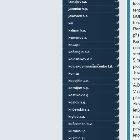
izmajov r.a.
kon
jacenko v.p.
ten
jakovlev a.s.
BOK
toh
kai
Roz
kalinin k.a.
při
kemenov a.
Kon
knaapo
odp
kočerigin s.a.
str
kolesnikov d.n.
5 m
plo
kolpakov-mirošničenko l.d.
Tow
komta
srp
kopejkin a.n.
A.D
koroljov s.p.
V r
kostikov a.g.
pře
kozlov s.g.
zko
kričevskij s.s.
let
nan
krylov a.a.
km/
kučerenko b.v.
pro
kurbala l.p.
let
kuzmin s.i.