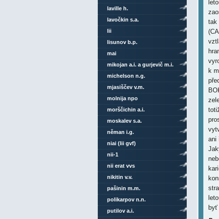
let
laville h.
zao
lavočkin s.a.
tak
lii
(CA
vzt
lisunov b.p.
hra
mai
vyr
mikojan a.i. a gurjevič m.i.
k m
michelson n.g.
pře
mjasiščev v.m.
BOK
molnija npo
zel
tot
morščichin a.i.
pro
moskalev s.a.
vyt
něman i.g.
ani
niai (lii gvf)
Jak
nii-1
neb
nii erat vvs
kar
nikitin v.v.
kon
str
pašinin m.m.
let
polikarpov n.n.
byť
putilov a.i.