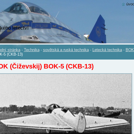
úvod
kého letectví
dní stránka
-
Technika
-
sovětská a ruská technika
-
Letecká technika
-
BOK
K-5 (CKB-13)
K (Čiževskij) BOK-5 (CKB-13)