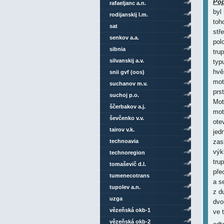
Pop
rafaeljanc a.n.
byl
rodijanskij l.m.
toh
sat
stř
senkov a.a.
pol
sibnia
tru
silvanskij a.v.
typ
hvě
snii gvf (oos)
mot
suchanov m.v.
prs
suchoj p.o.
Mot
ščerbakov a.j.
mot
ševčenko v.v.
ote
tairov v.k.
jed
technoavia
zas
výk
technoregion
tru
tomaševič d.l.
pře
tumenecotrans
a s
tupolev a.n.
z d
uzga
dvo
vězeňská okb-1
ve 
vězeňská okb-2