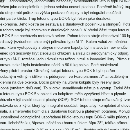
is
:
Jednomotorový jednomístný bezocasý experimentální letoun typu BOK-
 řešen jako dolnoplošník s jednou svislou ocasní plochou. Poměrně krátký tru
oto stroje měl průřez na výšku postavené elipsy a byl integrální součástí
ední partie křídla. Trup letounu typu BOK-5 byl řešen jako duralová
oskořepina. Jeho kostra se sestávala z duralových podélníku a stringerů. Pot
pu tohoto stroje byl zhotoven z duralových panelů. V přední části trupu letoun
u BOK-5 se nacházela motorová sekce. Pohon tohoto stroje obstarával 100 h
zdicový (vzduchem chlazený) pětiválec typu M-11. Kolem válců zmíněného
oru, které vystupovaly z obrysu motorové kapoty, byl instalován Townendův
tenec (prstencovitý kryt zlepšující chlazení a snižující aerodynamický odpor).
or typu M-11 roztáčel jednu dvoulistou tažnou vrtuli s kovovými listy. Přímo z
orovou sekcí byla instalována nádrž s 90-ti kg paliva. Poté následoval
vřený pilotní prostor. Otevřený kokpit letounu typu BOK-5 byl opatřen
noduchým větrným štítkem s půdorysem ve tvaru písmene „V“ a rozděleným
klením na dvě okénka. Boční panely na úrovni kokpitu byly řešeny jako
lopné (směrem dolů ven). To pilotovi usnadňovalo nástup a výstup. Zadní čás
pu letounu typu BOK-5 v oblasti za kokpitem měla vyvýšený hřbet a plynule
cházela v kýl svislé ocasní plochy (SOP). SOP tohoto stroje měla oválný tvar
estávala se z kýlu, který byl integrální součástí trupu a byl kompletně zhotov
uralu, a směrového kormidla s duralovou kostrou a plátěným potahem. Mohut
unosníkové dolnoplošně uspořádané křídlo letounu typu BOK-5 mělo půdorys
tvaru lichoběžníku, šípovou náběžnou hranu s úhlem šípu 28°, takřka přímou
2