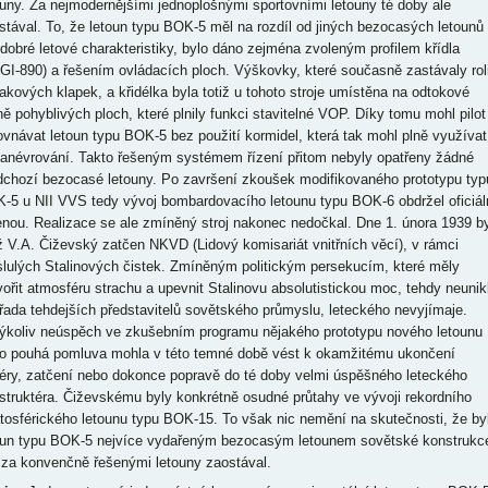
ouny. Za nejmodernějšími jednoplošnými sportovními letouny té doby ale
stával. To, že letoun typu BOK-5 měl na rozdíl od jiných bezocasých letounů
 dobré letové charakteristiky, bylo dáno zejména zvoleným profilem křídla
GI-890) a řešením ovládacích ploch. Výškovky, které současně zastávaly rol
lakových klapek, a křidélka byla totiž u tohoto stroje umístěna na odtokové
ně pohyblivých ploch, které plnily funkci stavitelné VOP. Díky tomu mohl pilot
ovnávat letoun typu BOK-5 bez použití kormidel, která tak mohl plně využívat
anévrování. Takto řešeným systémem řízení přitom nebyly opatřeny žádné
dchozí bezocasé letouny. Po završení zkoušek modifikovaného prototypu typ
-5 u NII VVS tedy vývoj bombardovacího letounu typu BOK-6 obdržel oficiál
enou. Realizace se ale zmíněný stroj nakonec nedočkal. Dne 1. února 1939 by
iž V.A. Čiževský zatčen NKVD (Lidový komisariát vnitřních věcí), v rámci
slulých Stalinových čistek. Zmíněným politickým persekucím, které měly
vořit atmosféru strachu a upevnit Stalinovu absolutistickou moc, tehdy neunik
 řada tehdejších představitelů sovětského průmyslu, leteckého nevyjímaje.
ýkoliv neúspěch ve zkušebním programu nějakého prototypu nového letounu
o pouhá pomluva mohla v této temné době vést k okamžitému ukončení
iéry, zatčení nebo dokonce popravě do té doby velmi úspěšného leteckého
struktéra. Čiževskému byly konkrétně osudné průtahy ve vývoji rekordního
atosférického letounu typu BOK-15. To však nic nemění na skutečnosti, že by
oun typu BOK-5 nejvíce vydařeným bezocasým letounem sovětské konstrukc
 za konvenčně řešenými letouny zaostával.