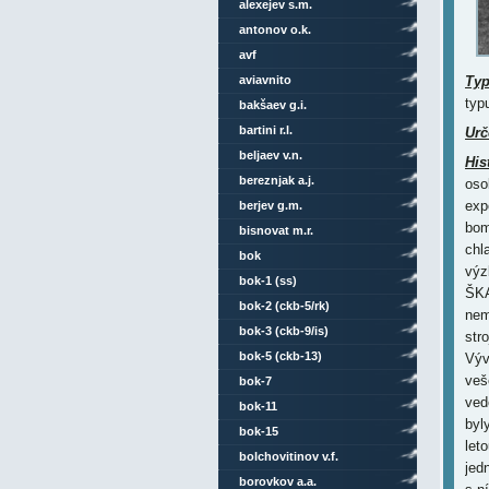
alexejev s.m.
antonov o.k.
avf
aviavnito
Ty
typ
bakšaev g.i.
bartini r.l.
Urč
beljaev v.n.
His
bereznjak a.j.
oso
exp
berjev g.m.
bom
bisnovat m.r.
chl
bok
výz
bok-1 (ss)
ŠKA
bok-2 (ckb-5/rk)
nem
bok-3 (ckb-9/is)
str
bok-5 (ckb-13)
Výv
veš
bok-7
ved
bok-11
byl
bok-15
let
bolchovitinov v.f.
jed
borovkov a.a.