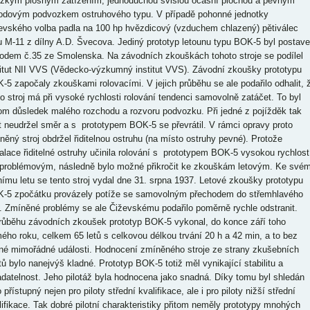
ízkým plošným zatížením, jednoduchou svislou ocasní plochou a pevným
bodovým podvozkem ostruhového typu. V případě pohonné jednotky
evského volba padla na 100 hp hvězdicový (vzduchem chlazený) pětiválec
u M-11 z dílny A.D. Švecova. Jediný prototyp letounu typu BOK-5 byl postav
odem č.35 ze Smolenska. Na závodních zkouškách tohoto stroje se podílel
titut NII VVS (Vědecko-výzkumný institut VVS). Závodní zkoušky prototypu
-5 započaly zkouškami rolovacími. V jejich průběhu se ale podařilo odhalit, 
to stroj má při vysoké rychlosti rolování tendenci samovolně zatáčet. To byl
tom důsledek malého rozchodu a rozvoru podvozku. Při jedné z pojížděk tak
ot neudržel směr a s prototypem BOK-5 se převrátil. V rámci opravy proto
něný stroj obdržel řiditelnou ostruhu (na místo ostruhy pevné). Protože
talace řiditelné ostruhy učinila rolování s prototypem BOK-5 vysokou rychlost
problémovým, následně bylo možné přikročit ke zkouškám letovým. Ke své
nímu letu se tento stroj vydal dne 31. srpna 1937. Letové zkoušky prototypu
-5 zpočátku provázely potíže se samovolným přechodem do střemhlavého
u. Zmíněné problémy se ale Čiževskému podařilo poměrně rychle odstranit.
růběhu závodních zkoušek prototyp BOK-5 vykonal, do konce září toho
ého roku, celkem 65 letů s celkovou délkou trvání 20 h a 42 min, a to bez
iné mimořádné události. Hodnocení zmíněného stroje ze strany zkušebních
otů bylo nanejvýš kladné. Prototyp BOK-5 totiž měl vynikající stabilitu a
adatelnost. Jeho pilotáž byla hodnocena jako snadná. Díky tomu byl shledán
 přístupný nejen pro piloty střední kvalifikace, ale i pro piloty nižší střední
lifikace. Tak dobré pilotní charakteristiky přitom neměly prototypy mnohých