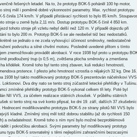
venčně řešených letadel. Na to, že prototyp BOK-5 poháněl 100 hp motor,
to stroj měl i poměrně dobré výkonnostní parametry. Max. rychlost prototypu
-5 činila 174 km/h. V případě přistávací rychlosti to bylo 85 km/h. Stoupavo
oto stroje u země byla 2,11 m/s. Dostup prototypu BOK-5 činil 4 850 km.
jezd tohoto stroje při vzletu nebyl delší než 120 m. V případě dojezdu při
stání to bylo 200 m. Prototyp BOK-5 se ale neobešel též bez nedostatků.
krétně se jednalo o ne zcela vyhovující účinnost směrovky, nedostatečné
ružení podvozku a silné chvění motoru. Posledně uvedené přitom s tímto
ojem znemožňovalo provádět akrobacii. V roce 1938 byl proto u prototypu BO
írně prodloužený trup (o 0,5 m), zvětšena plocha směrovky a zmenšena
cha křidélek. Kromě toho byl tento stroj zbaven, kuli redukci hmotnosti,
nendova prstence. I přesto jeho hmotnost vzrostla o nějakých 32 kg. Dne 16.
na 1938 byl takto modifikovaný prototyp BOK-5 prezentován náčelníkovi VVS
. Loktionovi. Dva dny nato se tento stroj zúčastnil letecké přehlídky v Tušinu
ámci zmíněné přehlídky prototyp BOK-5 vykonal celkem tři lety. Poté byl
dán NII VVS, za účelem realizace státních zkoušek. V průběhu státních
ušek si tento stroj na své konto připsal, ke dni 19. září, dalších 37 zkušebníc
ů. Hodnocení modifikovaného prototypu BOK-5 ze strany pilotů NII VVS bylo
ejvýš kladné. Zmíněný stroj měl totiž dobrou stabilitu (až do rychlosti 150
h) a ovladatelnost. Kromě toho s ním nyní bylo možné bezproblémově
vádět i pokročilou akrobacii. Svými parametry byl modifikovaný prototyp
ounu typu BOK-5 srovnatelný s těmi nejlepšími zahraničními bezocasými