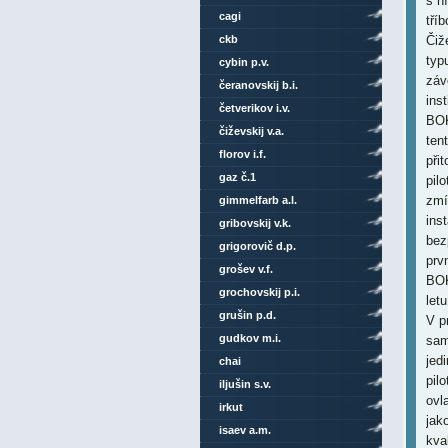
s n
cagi
tří
ckb
Čiž
typ
cybin p.v.
záv
čeranovskij b.i.
ins
četverikov i.v.
BOK
čiževskij v.a.
ten
florov i.f.
při
gaz č.1
pil
zmí
gimmelfarb a.l.
ins
gribovskij v.k.
bez
grigorovič d.p.
prv
grošev v.f.
BOK
grochovskij p.i.
let
grušin p.d.
V p
gudkov m.i.
sam
jed
chai
pil
iljušin s.v.
ovl
irkut
jako
isaev a.m.
kva