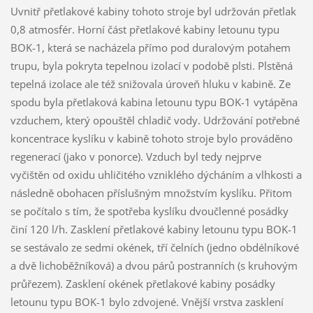
Uvnitř přetlakové kabiny tohoto stroje byl udržován přetlak
0,8 atmosfér. Horní část přetlakové kabiny letounu typu
BOK-1, která se nacházela přímo pod duralovým potahem
trupu, byla pokryta tepelnou izolací v podobě plsti. Plstěná
tepelná izolace ale též snižovala úroveň hluku v kabině. Ze
spodu byla přetlaková kabina letounu typu BOK-1 vytápěna
vzduchem, který opouštěl chladič vody. Udržování potřebné
koncentrace kyslíku v kabině tohoto stroje bylo prováděno
regenerací (jako v ponorce). Vzduch byl tedy nejprve
vyčištěn od oxidu uhličitého vzniklého dýcháním a vlhkosti a
následně obohacen příslušným množstvím kyslíku. Přitom
se počítalo s tím, že spotřeba kyslíku dvoučlenné posádky
činí 120 l/h. Zasklení přetlakové kabiny letounu typu BOK-1
se sestávalo ze sedmi okének, tří čelních (jedno obdélníkové
a dvě lichoběžníková) a dvou párů postranních (s kruhovým
průřezem). Zasklení okének přetlakové kabiny posádky
letounu typu BOK-1 bylo zdvojené. Vnější vrstva zasklení