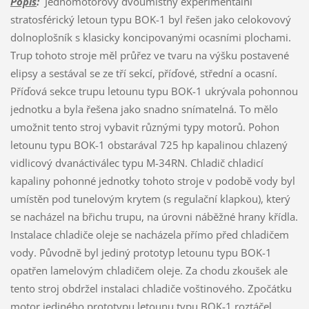
Popis
:
Jednomotorový dvoumístný experimentální
stratosférický letoun typu BOK-1 byl řešen jako celokovový
dolnoplošník s klasicky koncipovanými ocasními plochami.
Trup tohoto stroje měl průřez ve tvaru na výšku postavené
elipsy a sestával se ze tří sekcí, příďové, střední a ocasní.
Příďová sekce trupu letounu typu BOK-1 ukrývala pohonnou
jednotku a byla řešena jako snadno snímatelná. To mělo
umožnit tento stroj vybavit různými typy motorů. Pohon
letounu typu BOK-1 obstarával 725 hp kapalinou chlazený
vidlicový dvanáctiválec typu M-34RN. Chladič chladicí
kapaliny pohonné jednotky tohoto stroje v podobě vody byl
umístěn pod tunelovým krytem (s regulační klapkou), který
se nacházel na břichu trupu, na úrovni náběžné hrany křídla.
Instalace chladiče oleje se nacházela přímo před chladičem
vody. Původně byl jediný prototyp letounu typu BOK-1
opatřen lamelovým chladičem oleje. Za chodu zkoušek ale
tento stroj obdržel instalaci chladiče voštinového. Zpočátku
motor jediného prototypu letounu typu BOK-1 roztáčel