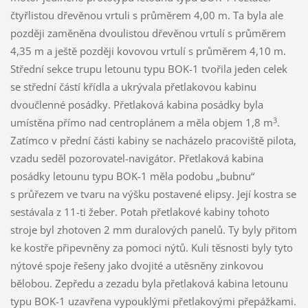
čtyřlistou dřevěnou vrtuli s průměrem 4,00 m. Ta byla ale
později zaměněna dvoulistou dřevěnou vrtulí s průměrem
4,35 m a ještě později kovovou vrtulí s průměrem 4,10 m.
Střední sekce trupu letounu typu BOK-1 tvořila jeden celek
se střední částí křídla a ukrývala přetlakovou kabinu
dvoučlenné posádky. Přetlaková kabina posádky byla
3
umístěna přímo nad centroplánem a měla objem 1,8 m
.
Zatímco v přední části kabiny se nacházelo pracoviště pilota,
vzadu seděl pozorovatel-navigátor. Přetlaková kabina
posádky letounu typu BOK-1 měla podobu „bubnu“
s průřezem ve tvaru na výšku postavené elipsy. Její kostra se
sestávala z 11-ti žeber. Potah přetlakové kabiny tohoto
stroje byl zhotoven 2 mm duralových panelů. Ty byly přitom
ke kostře připevněny za pomoci nýtů. Kuli těsnosti byly tyto
nýtové spoje řešeny jako dvojité a utěsněny zinkovou
bělobou. Zepředu a zezadu byla přetlaková kabina letounu
typu BOK-1 uzavřena vypouklými přetlakovými přepážkami.