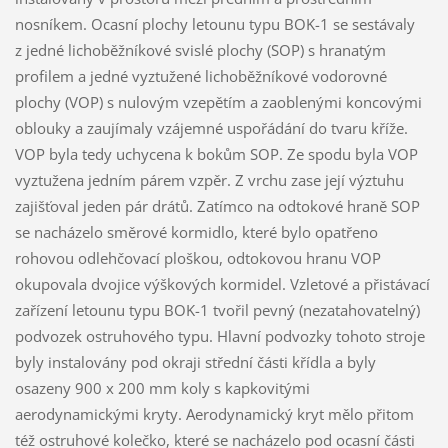
nosníkem. Ocasní plochy letounu typu BOK-1 se sestávaly
z jedné lichoběžníkové svislé plochy (SOP) s hranatým
profilem a jedné vyztužené lichoběžníkové vodorovné
plochy (VOP) s nulovým vzepětím a zaoblenými koncovými
oblouky a zaujímaly vzájemné uspořádání do tvaru kříže.
VOP byla tedy uchycena k bokům SOP. Ze spodu byla VOP
vyztužena jedním párem vzpěr. Z vrchu zase její výztuhu
zajišťoval jeden pár drátů. Zatímco na odtokové hraně SOP
se nacházelo směrové kormidlo, které bylo opatřeno
rohovou odlehčovací ploškou, odtokovou hranu VOP
okupovala dvojice výškových kormidel. Vzletové a přistávací
zařízení letounu typu BOK-1 tvořil pevný (nezatahovatelný)
podvozek ostruhového typu. Hlavní podvozky tohoto stroje
byly instalovány pod okraji střední části křídla a byly
osazeny 900 x 200 mm koly s kapkovitými
aerodynamickými kryty. Aerodynamický kryt mělo přitom
též ostruhové kolečko, které se nacházelo pod ocasní části