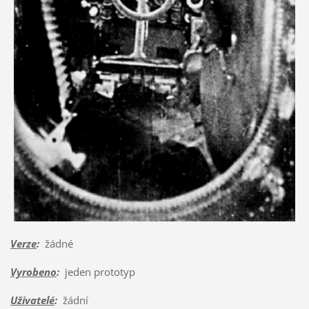
Verze
:
žádné
Vyrobeno
:
jeden prototyp
Uživatelé
:
žádní