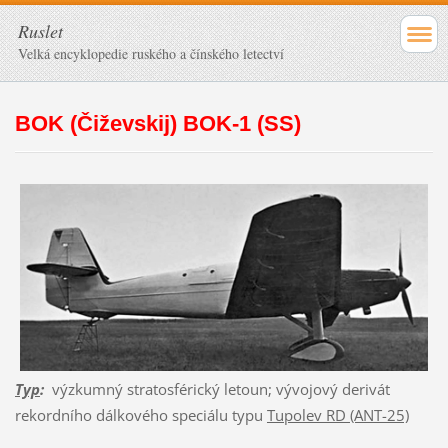
Ruslet
Velká encyklopedie ruského a čínského letectví
BOK (Čiževskij) BOK-1 (SS)
Typ
:
výzkumný stratosférický letoun; vývojový derivát
rekordního dálkového speciálu typu
Tupolev RD (ANT-25)