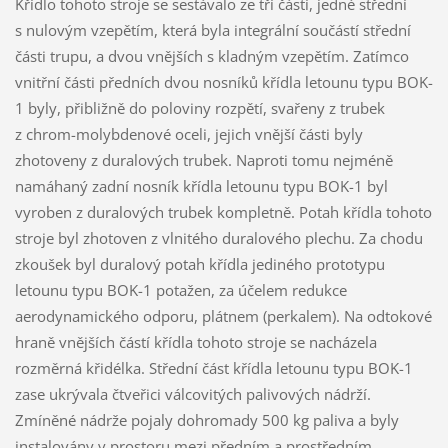
Křídlo tohoto stroje se sestávalo ze tří částí, jedné střední
s nulovým vzepětím, která byla integrální součástí střední
části trupu, a dvou vnějších s kladným vzepětím. Zatímco
vnitřní části předních dvou nosníků křídla letounu typu BOK-
1 byly, přibližně do poloviny rozpětí, svařeny z trubek
z chrom-molybdenové oceli, jejich vnější části byly
zhotoveny z duralových trubek. Naproti tomu nejméně
namáhaný zadní nosník křídla letounu typu BOK-1 byl
vyroben z duralových trubek kompletně. Potah křídla tohoto
stroje byl zhotoven z vlnitého duralového plechu. Za chodu
zkoušek byl duralový potah křídla jediného prototypu
letounu typu BOK-1 potažen, za účelem redukce
aerodynamického odporu, plátnem (perkalem). Na odtokové
hraně vnějších částí křídla tohoto stroje se nacházela
rozměrná křidélka. Střední část křídla letounu typu BOK-1
zase ukrývala čtveřici válcovitých palivových nádrží.
Zmíněné nádrže pojaly dohromady 500 kg paliva a byly
instalovány v prostoru mezi předním a prostředním