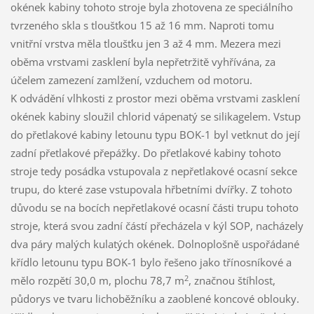
okének kabiny tohoto stroje byla zhotovena ze speciálního
tvrzeného skla s tloušťkou 15 až 16 mm. Naproti tomu
vnitřní vrstva měla tloušťku jen 3 až 4 mm. Mezera mezi
oběma vrstvami zasklení byla nepřetržitě vyhřívána, za
účelem zamezení zamlžení, vzduchem od motoru.
K odvádění vlhkosti z prostor mezi oběma vrstvami zasklení
okének kabiny sloužil chlorid vápenatý se silikagelem. Vstup
do přetlakové kabiny letounu typu BOK-1 byl vetknut do její
zadní přetlakové přepážky. Do přetlakové kabiny tohoto
stroje tedy posádka vstupovala z nepřetlakové ocasní sekce
trupu, do které zase vstupovala hřbetními dvířky. Z tohoto
důvodu se na bocích nepřetlakové ocasní části trupu tohoto
stroje, která svou zadní částí přecházela v kýl SOP, nacházely
dva páry malých kulatých okének. Dolnoplošně uspořádané
křídlo letounu typu BOK-1 bylo řešeno jako třínosníkové a
2
mělo rozpětí 30,0 m, plochu 78,7 m
, značnou štíhlost,
půdorys ve tvaru lichoběžníku a zaoblené koncové oblouky.