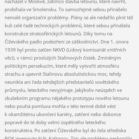
nacházel v Moskvě, zatímco stavba letounů, které navrhl,
probíhala ve Smolensku. To samozřejmě sebou přinášelo
nemalé organizační problémy. Plány se ale nedařilo plnit též
kuli celé řadě technických problémů, které sebou přinášela
konstrukce stratosférických letounů. Díky tomu na
Čiževského padlo podezření ze záškodnictví. Dne 1. února
1939 byl proto zatčen NKVD (Lidový komisariát vnitřních
věcí), v rámci proslulých Stalinových čistek. Zmíněným
politickým persekucím, které měly vytvořit atmosféru
strachu a upevnit Stalinovu absolutistickou moc, tehdy
neunikla ani řada tehdejších představitelů sovětského
průmyslu, leteckého nevyjímaje. Jakýkoliv neúspěch ve
zkušebním programu nějakého prototypu nového letounu
nebo pouhá pomluva mohla v této temné době vést
k okamžitému ukončení kariéry, zatčení nebo dokonce
popravě do té doby velmi úspěšného leteckého
konstruktéra. Po zatčení Čiževského byl do čela střediska
BOK jmenován N.N. Kaštanov. Tím ale problémy neskončily.