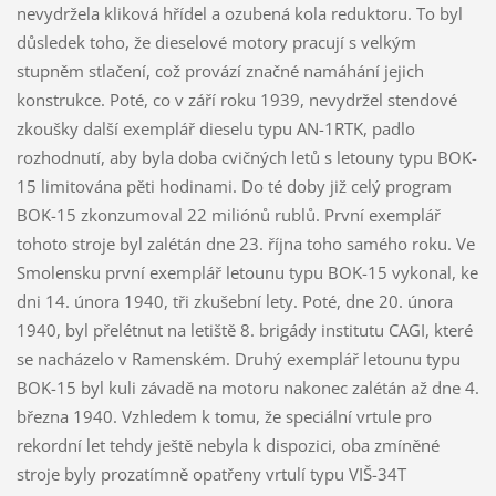
nevydržela kliková hřídel a ozubená kola reduktoru. To byl
důsledek toho, že dieselové motory pracují s velkým
stupněm stlačení, což provází značné namáhání jejich
konstrukce. Poté, co v září roku 1939, nevydržel stendové
zkoušky další exemplář dieselu typu AN-1RTK, padlo
rozhodnutí, aby byla doba cvičných letů s letouny typu BOK-
15 limitována pěti hodinami. Do té doby již celý program
BOK-15 zkonzumoval 22 miliónů rublů. První exemplář
tohoto stroje byl zalétán dne 23. října toho samého roku. Ve
Smolensku první exemplář letounu typu BOK-15 vykonal, ke
dni 14. února 1940, tři zkušební lety. Poté, dne 20. února
1940, byl přelétnut na letiště 8. brigády institutu CAGI, které
se nacházelo v Ramenském. Druhý exemplář letounu typu
BOK-15 byl kuli závadě na motoru nakonec zalétán až dne 4.
března 1940. Vzhledem k tomu, že speciální vrtule pro
rekordní let tehdy ještě nebyla k dispozici, oba zmíněné
stroje byly prozatímně opatřeny vrtulí typu VIŠ-34T