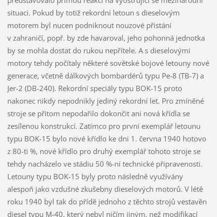
situaci. Pokud by totiž rekordní letoun s dieselovým
motorem byl nucen podniknout nouzové přistání
v zahraničí, popř. by zde havaroval, jeho pohonná jednotka
by se mohla dostat do rukou nepřítele. A s dieselovými
motory tehdy počítaly některé sovětské bojové letouny nové
generace, včetně dálkových bombardérů typu Pe-8 (TB-7) a
Jer-2 (DB-240). Rekordní speciály typu BOK-15 proto
nakonec nikdy nepodnikly jediný rekordní let. Pro zmíněné
stroje se přitom nepodařilo dokončit ani nová křídla se
zesílenou konstrukcí. Zatímco pro první exemplář letounu
typu BOK-15 bylo nové křídlo ke dni 1. června 1940 hotovo
z 80-ti %, nové křídlo pro druhý exemplář tohoto stroje se
tehdy nacházelo ve stádiu 50 %-ní technické připravenosti.
Letouny typu BOK-15 byly proto následně využívány
alespoň jako vzdušné zkušebny dieselových motorů. V létě
roku 1940 byl tak do přídě jednoho z těchto strojů vestavěn
diesel typu M-40, který nebyl ničím jiným, než modifikací