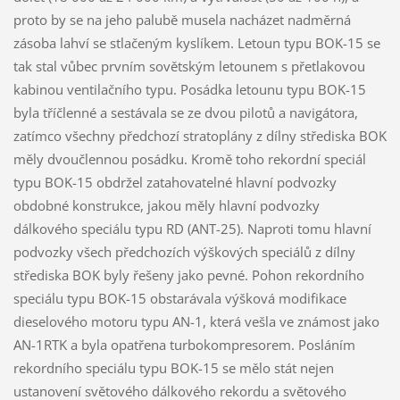
proto by se na jeho palubě musela nacházet nadměrná
zásoba lahví se stlačeným kyslíkem. Letoun typu BOK-15 se
tak stal vůbec prvním sovětským letounem s přetlakovou
kabinou ventilačního typu. Posádka letounu typu BOK-15
byla tříčlenné a sestávala se ze dvou pilotů a navigátora,
zatímco všechny předchozí stratoplány z dílny střediska BOK
měly dvoučlennou posádku. Kromě toho rekordní speciál
typu BOK-15 obdržel zatahovatelné hlavní podvozky
obdobné konstrukce, jakou měly hlavní podvozky
dálkového speciálu typu RD (ANT-25). Naproti tomu hlavní
podvozky všech předchozích výškových speciálů z dílny
střediska BOK byly řešeny jako pevné. Pohon rekordního
speciálu typu BOK-15 obstarávala výšková modifikace
dieselového motoru typu AN-1, která vešla ve známost jako
AN-1RTK a byla opatřena turbokompresorem. Posláním
rekordního speciálu typu BOK-15 se mělo stát nejen
ustanovení světového dálkového rekordu a světového