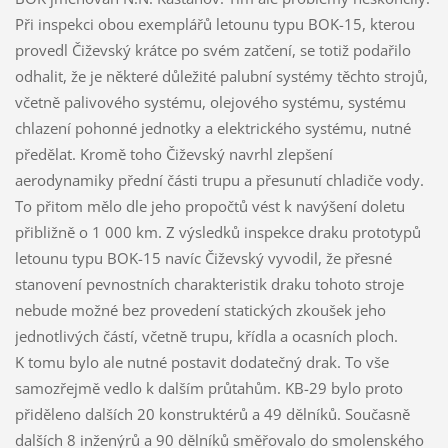
Při inspekci obou exemplářů letounu typu BOK-15, kterou
provedl Čiževský krátce po svém zatčení, se totiž podařilo
odhalit, že je některé důležité palubní systémy těchto strojů,
včetně palivového systému, olejového systému, systému
chlazení pohonné jednotky a elektrického systému, nutné
předělat. Kromě toho Čiževský navrhl zlepšení
aerodynamiky přední části trupu a přesunutí chladiče vody.
To přitom mělo dle jeho propočtů vést k navýšení doletu
přibližně o 1 000 km. Z výsledků inspekce draku prototypů
letounu typu BOK-15 navíc Čiževský vyvodil, že přesné
stanovení pevnostních charakteristik draku tohoto stroje
nebude možné bez provedení statických zkoušek jeho
jednotlivých částí, včetně trupu, křídla a ocasních ploch.
K tomu bylo ale nutné postavit dodatečný drak. To vše
samozřejmě vedlo k dalším průtahům. KB-29 bylo proto
přiděleno dalších 20 konstruktérů a 49 dělníků. Současně
dalších 8 inženýrů a 90 dělníků směřovalo do smolenského