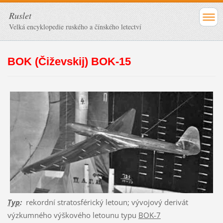
Ruslet
Velká encyklopedie ruského a čínského letectví
BOK (Čiževskij) BOK-15
Typ
:
rekordní stratosférický letoun; vývojový derivát
výzkumného výškového letounu typu
BOK-7