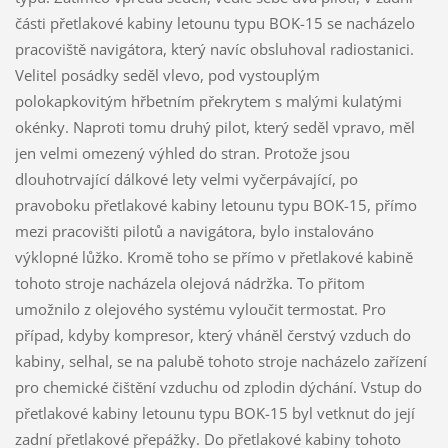
části přetlakové kabiny letounu typu BOK-15 se nacházelo
pracoviště navigátora, který navíc obsluhoval radiostanici.
Velitel posádky seděl vlevo, pod vystouplým
polokapkovitým hřbetním překrytem s malými kulatými
okénky. Naproti tomu druhý pilot, který seděl vpravo, měl
jen velmi omezený výhled do stran. Protože jsou
dlouhotrvající dálkové lety velmi vyčerpávající, po
pravoboku přetlakové kabiny letounu typu BOK-15, přímo
mezi pracovišti pilotů a navigátora, bylo instalováno
výklopné lůžko. Kromě toho se přímo v přetlakové kabině
tohoto stroje nacházela olejová nádržka. To přitom
umožnilo z olejového systému vyloučit termostat. Pro
případ, kdyby kompresor, který vháněl čerstvý vzduch do
kabiny, selhal, se na palubě tohoto stroje nacházelo zařízení
pro chemické čištění vzduchu od zplodin dýchání. Vstup do
přetlakové kabiny letounu typu BOK-15 byl vetknut do její
zadní přetlakové přepážky. Do přetlakové kabiny tohoto