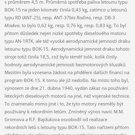
s průměrem 4,5 m. Průměrná spotřeba paliva letounu typu
BOK-15 na jeden kilometr činila 0,43 kg, zatímco u letounů
typu RD (ANT-25), resp. ANT-37bis
Rodina
, resp. DB-3
Moskva
, to bylo 0,62 kg, resp. 0,76 kg, resp. 0,83 kg. To byl
přitom důsledek nejen nízké spotřeby dieselového motoru
typu AN-1RTK, ale též vysoké aerodynamické jemnosti draku
letounu typu BOK-15. Aerodynamická jemnost draku tohoto
stroje totiž činila 18,5, což bylo téměř tolik, kolik činily
hodnoty aerodynamické jemnosti bezmotorových kluzáků.
Mezitím byla vznesena žádost na přidělení dalších financí na
program BOK-15. K tomu ale již nedošlo. Na místo toho byl,
výnosem ze dne 21. dubna 1940, vydán zákaz na používání
leteckých dieselových motorů na jiné, než vojenské technice.
To znamenalo mimo jiné i to, že tyto motory nesměly být
používány k rekordním letům. Zmíněný výnos navíc M.M.
Gromova a R.F. Bajdukova osvobodil od realizace
rekordních letů s letouny typu BOK-15. Tato nařízení přitom
představovalo přímou reakci na vyostřující se mezinárodní