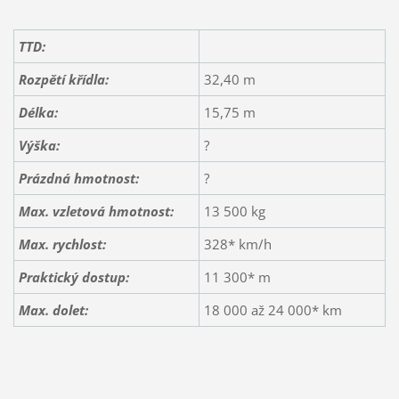
TTD:
Rozpětí křídla:
32,40 m
Délka:
15,75 m
Výška:
?
Prázdná hmotnost:
?
Max. vzletová hmotnost:
13 500 kg
Max. rychlost:
328* km/h
Praktický dostup:
11 300* m
Max. dolet:
18 000 až 24 000* km