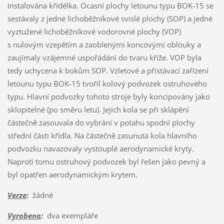
instalována křidélka. Ocasní plochy letounu typu BOK-15 se
sestávaly z jedné lichoběžníkové svislé plochy (SOP) a jedné
vyztužené lichoběžníkové vodorovné plochy (VOP)
s nulovým vzepětím a zaoblenými koncovými oblouky a
zaujímaly vzájemné uspořádání do tvaru kříže. VOP byla
tedy uchycena k bokům SOP. Vzletové a přistávací zařízení
letounu typu BOK-15 tvořil kolový podvozek ostruhového
typu. Hlavní podvozky tohoto stroje byly koncipovány jako
sklopitelné (po směru letu). Jejich kola se při sklápění
částečně zasouvala do vybrání v potahu spodní plochy
střední části křídla. Na částečně zasunutá kola hlavního
podvozku navazovaly vystouplé aerodynamické kryty.
Naproti tomu ostruhový podvozek byl řešen jako pevný a
byl opatřen aerodynamickým krytem.
Verze
:
žádné
Vyrobeno
:
dva exempláře