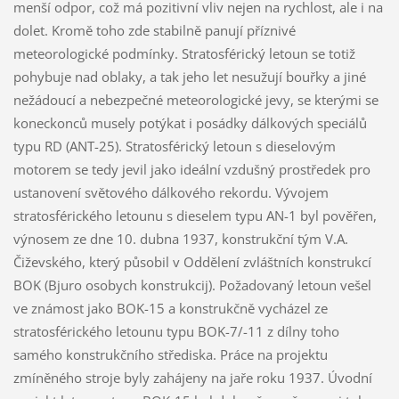
menší odpor, což má pozitivní vliv nejen na rychlost, ale i na
dolet. Kromě toho zde stabilně panují příznivé
meteorologické podmínky. Stratosférický letoun se totiž
pohybuje nad oblaky, a tak jeho let nesužují bouřky a jiné
nežádoucí a nebezpečné meteorologické jevy, se kterými se
koneckonců musely potýkat i posádky dálkových speciálů
typu RD (ANT-25). Stratosférický letoun s dieselovým
motorem se tedy jevil jako ideální vzdušný prostředek pro
ustanovení světového dálkového rekordu. Vývojem
stratosférického letounu s dieselem typu AN-1 byl pověřen,
výnosem ze dne 10. dubna 1937, konstrukční tým V.A.
Čiževského, který působil v Oddělení zvláštních konstrukcí
BOK (Bjuro osobych konstrukcij). Požadovaný letoun vešel
ve známost jako BOK-15 a konstrukčně vycházel ze
stratosférického letounu typu BOK-7/-11 z dílny toho
samého konstrukčního střediska. Práce na projektu
zmíněného stroje byly zahájeny na jaře roku 1937. Úvodní