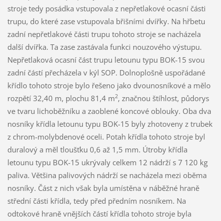
stroje tedy posádka vstupovala z nepřetlakové ocasní části
trupu, do které zase vstupovala břišními dvířky. Na hřbetu
zadní nepřetlakové části trupu tohoto stroje se nacházela
další dvířka. Ta zase zastávala funkci nouzového výstupu.
Nepřetlaková ocasní část trupu letounu typu BOK-15 svou
zadní částí přecházela v kýl SOP. Dolnoplošně uspořádané
křídlo tohoto stroje bylo řešeno jako dvounosníkové a mělo
2
rozpětí 32,40 m, plochu 81,4 m
, značnou štíhlost, půdorys
ve tvaru lichoběžníku a zaoblené koncové oblouky. Oba dva
nosníky křídla letounu typu BOK-15 byly zhotoveny z trubek
z chrom-molybdenové oceli. Potah křídla tohoto stroje byl
duralový a měl tloušťku 0,6 až 1,5 mm. Útroby křídla
letounu typu BOK-15 ukrývaly celkem 12 nádrží s 7 120 kg
paliva. Většina palivových nádrží se nacházela mezi oběma
nosníky. Část z nich však byla umístěna v náběžné hraně
střední části křídla, tedy před předním nosníkem. Na
odtokové hraně vnějších částí křídla tohoto stroje byla