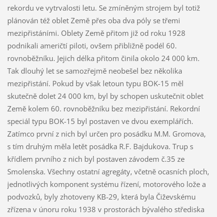
rekordu ve vytrvalosti letu. Se zmíněným strojem byl totiž
plánován též oblet Země přes oba dva póly se třemi
mezipřistáními. Oblety Země přitom již od roku 1928
podnikali američtí piloti, ovšem přibližně podél 60.
rovnoběžníku. Jejich délka přitom činila okolo 24 000 km.
Tak dlouhý let se samozřejmě neobešel bez několika
mezipřistání. Pokud by však letoun typu BOK-15 měl
skutečně dolet 24 000 km, byl by schopen uskutečnit oblet
Země kolem 60. rovnoběžníku bez mezipřistání. Rekordní
speciál typu BOK-15 byl postaven ve dvou exemplářích.
Zatímco první z nich byl určen pro posádku M.M. Gromova,
s tím druhým měla letět posádka R.F. Bajdukova. Trup s
křídlem prvního z nich byl postaven závodem č.35 ze
Smolenska. Všechny ostatní agregáty, včetně ocasních ploch,
jednotlivých komponent systému řízení, motorového lože a
podvozků, byly zhotoveny KB-29, která byla Čiževskému
zřízena v únoru roku 1938 v prostorách bývalého střediska