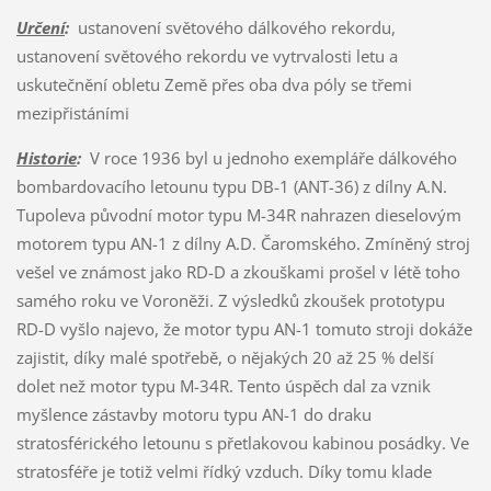
Určení
:
ustanovení světového dálkového rekordu,
ustanovení světového rekordu ve vytrvalosti letu a
uskutečnění obletu Země přes oba dva póly se třemi
mezipřistáními
Historie
:
V roce 1936 byl u jednoho exempláře dálkového
bombardovacího letounu typu DB-1 (ANT-36) z dílny A.N.
Tupoleva původní motor typu M-34R nahrazen dieselovým
motorem typu AN-1 z dílny A.D. Čaromského. Zmíněný stroj
vešel ve známost jako RD-D a zkouškami prošel v létě toho
samého roku ve Voroněži. Z výsledků zkoušek prototypu
RD-D vyšlo najevo, že motor typu AN-1 tomuto stroji dokáže
zajistit, díky malé spotřebě, o nějakých 20 až 25 % delší
dolet než motor typu M-34R. Tento úspěch dal za vznik
myšlence zástavby motoru typu AN-1 do draku
stratosférického letounu s přetlakovou kabinou posádky. Ve
stratosféře je totiž velmi řídký vzduch. Díky tomu klade