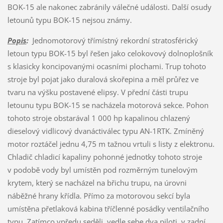
BOK-15 ale nakonec zabránily válečné události. Další osudy
letounů typu BOK-15 nejsou známy.
Popis
:
Jednomotorový třímístný rekordní stratosférický
letoun typu BOK-15 byl řešen jako celokovový dolnoplošník
s klasicky koncipovanými ocasními plochami. Trup tohoto
stroje byl pojat jako duralová skořepina a měl průřez ve
tvaru na výšku postavené elipsy. V přední části trupu
letounu typu BOK-15 se nacházela motorová sekce. Pohon
tohoto stroje obstarával 1 000 hp kapalinou chlazený
dieselový vidlicový dvanáctiválec typu AN-1RTK. Zmíněný
motor roztáčel jednu 4,75 m tažnou vrtuli s listy z elektronu.
Chladič chladicí kapaliny pohonné jednotky tohoto stroje
v podobě vody byl umístěn pod rozměrným tunelovým
krytem, který se nacházel na břichu trupu, na úrovni
náběžné hrany křídla. Přímo za motorovou sekcí byla
umístěna přetlaková kabina tříčlenné posádky ventilačního
typu. Zatímco vpředu seděli, vedle sebe dva piloti, v zadní