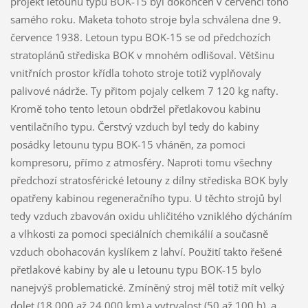
projekt letounu typu BOK-15 byl dokončen v červenci toho
samého roku. Maketa tohoto stroje byla schválena dne 9.
července 1938. Letoun typu BOK-15 se od předchozích
stratoplánů střediska BOK v mnohém odlišoval. Většinu
vnitřních prostor křídla tohoto stroje totiž vyplňovaly
palivové nádrže. Ty přitom pojaly celkem 7 120 kg nafty.
Kromě toho tento letoun obdržel přetlakovou kabinu
ventilačního typu. Čerstvý vzduch byl tedy do kabiny
posádky letounu typu BOK-15 vháněn, za pomoci
kompresoru, přímo z atmosféry. Naproti tomu všechny
předchozí stratosférické letouny z dílny střediska BOK byly
opatřeny kabinou regeneračního typu. U těchto strojů byl
tedy vzduch zbavován oxidu uhličitého vzniklého dýcháním
a vlhkosti za pomoci speciálních chemikálií a současně
vzduch obohacován kyslíkem z lahví. Použití takto řešené
přetlakové kabiny by ale u letounu typu BOK-15 bylo
nanejvýš problematické. Zmíněný stroj měl totiž mít velký
dolet (18 000 až 24 000 km) a vytrvalost (50 až 100 h), a