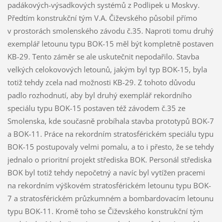
padákových-výsadkových systémů z Podlipek u Moskvy.
Předtím konstrukční tým V.A. Čiževského působil přímo
v prostorách smolenského závodu č.35. Naproti tomu druhý
exemplář letounu typu BOK-15 měl být kompletně postaven
KB-29. Tento záměr se ale uskutečnit nepodařilo. Stavba
velkých celokovových letounů, jakým byl typ BOK-15, byla
totiž tehdy zcela nad možnosti KB-29. Z tohoto důvodu
padlo rozhodnutí, aby byl druhý exemplář rekordního
speciálu typu BOK-15 postaven též závodem č.35 ze
Smolenska, kde současně probíhala stavba prototypů BOK-7
a BOK-11. Práce na rekordním stratosférickém speciálu typu
BOK-15 postupovaly velmi pomalu, a to i přesto, že se tehdy
jednalo o prioritní projekt střediska BOK. Personál střediska
BOK byl totiž tehdy nepočetný a navíc byl vytížen pracemi
na rekordním výškovém stratosférickém letounu typu BOK-
7 a stratosférickém průzkumném a bombardovacím letounu
typu BOK-11. Kromě toho se Čiževského konstrukční tým