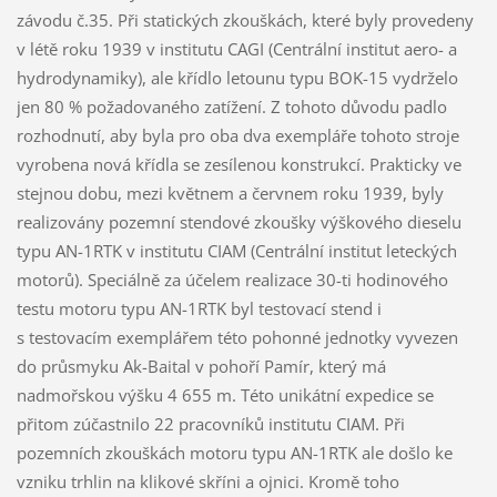
závodu č.35. Při statických zkouškách, které byly provedeny
v létě roku 1939 v institutu CAGI (Centrální institut aero- a
hydrodynamiky), ale křídlo letounu typu BOK-15 vydrželo
jen 80 % požadovaného zatížení. Z tohoto důvodu padlo
rozhodnutí, aby byla pro oba dva exempláře tohoto stroje
vyrobena nová křídla se zesílenou konstrukcí. Prakticky ve
stejnou dobu, mezi květnem a červnem roku 1939, byly
realizovány pozemní stendové zkoušky výškového dieselu
typu AN-1RTK v institutu CIAM (Centrální institut leteckých
motorů). Speciálně za účelem realizace 30-ti hodinového
testu motoru typu AN-1RTK byl testovací stend i
s testovacím exemplářem této pohonné jednotky vyvezen
do průsmyku Ak-Baital v pohoří Pamír, který má
nadmořskou výšku 4 655 m. Této unikátní expedice se
přitom zúčastnilo 22 pracovníků institutu CIAM. Při
pozemních zkouškách motoru typu AN-1RTK ale došlo ke
vzniku trhlin na klikové skříni a ojnici. Kromě toho