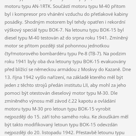
motoru typu AN-1RTK. Součástí motoru typu M-40 přitom
byl i kompresor pro vhánění vzduchu do přetlakové kabiny
posádky. Shodným motorem byl tehdy opatřen i rekordní
výškový speciál typu BOK-7. Na letounu typu BOK-15 byl
diesel typu M-40 testován až do srpna roku 1941. Zmíněný
motor se přitom později stal pohonnou jednotkou
čtyřmotorového bombardéru typu Pe-8 (TB-7). Na podzim
roku 1941 byly oba dva letouny typu BOK-15 evakuovány
před blížící se německou armádou z Moskvy do Kazaně. Dne
13. října 1942 vyšlo nařízení, na základě kterého měl být
jeden z těchto strojů předán institutu LII, aby mohl za jeho
pomoci být otestován dieselový motor typu M-30. Dle
zmíněného výnosu měl závod č.22 kapotu a ovládání
motoru typu M-30 pro letoun typu BOK-15 vyrobit
nejpozději do 15. září toho samého roku. Ke zkouškám měl
být takto modifikovaný letoun typu BOK-15 odevzdán
nejpozději do 20. listopadu 1942. Přestavbě letounu typu