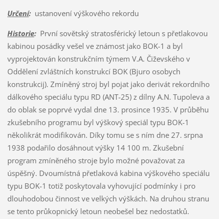
Určení
:
ustanovení výškového rekordu
Historie
:
První sovětský stratosférický letoun s přetlakovou
kabinou posádky vešel ve známost jako BOK-1 a byl
vyprojektován konstrukčním týmem V.A. Čiževského v
Oddělení zvláštních konstrukcí BOK (Bjuro osobych
konstrukcij). Zmíněný stroj byl pojat jako derivát rekordního
dálkového speciálu typu RD (ANT-25) z dílny A.N. Tupoleva a
do oblak se poprvé vydal dne 13. prosince 1935. V průběhu
zkušebního programu byl výškový speciál typu BOK-1
několikrát modifikován. Díky tomu se s ním dne 27. srpna
1938 podařilo dosáhnout výšky 14 100 m. Zkušební
program zmíněného stroje bylo možné považovat za
úspěšný. Dvoumístná přetlaková kabina výškového speciálu
typu BOK-1 totiž poskytovala vyhovující podmínky i pro
dlouhodobou činnost ve velkých výškách. Na druhou stranu
se tento průkopnický letoun neobešel bez nedostatků.