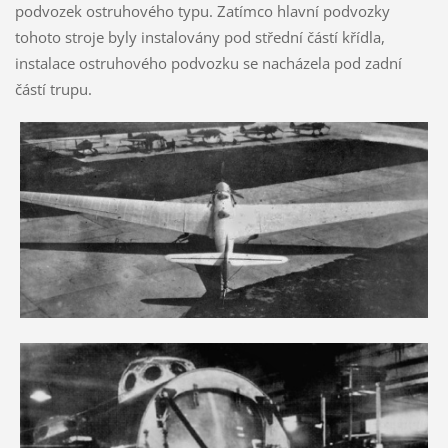
podvozek ostruhového typu. Zatímco hlavní podvozky
tohoto stroje byly instalovány pod střední částí křídla,
instalace ostruhového podvozku se nacházela pod zadní
částí trupu.