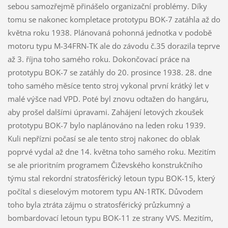
sebou samozřejmě přinášelo organizační problémy. Díky
tomu se nakonec kompletace prototypu BOK-7 zatáhla až do
května roku 1938. Plánovaná pohonná jednotka v podobě
motoru typu M-34FRN-TK ale do závodu č.35 dorazila teprve
až 3. října toho samého roku. Dokončovací práce na
prototypu BOK-7 se zatáhly do 20. prosince 1938. 28. dne
toho samého měsíce tento stroj vykonal první krátký let v
malé výšce nad VPD. Poté byl znovu odtažen do hangáru,
aby prošel dalšími úpravami. Zahájení letových zkoušek
prototypu BOK-7 bylo naplánováno na leden roku 1939.
Kuli nepřízni počasí se ale tento stroj nakonec do oblak
poprvé vydal až dne 14. května toho samého roku. Mezitím
se ale prioritním programem Čiževského konstrukčního
týmu stal rekordní stratosférický letoun typu BOK-15, který
počítal s dieselovým motorem typu AN-1RTK. Důvodem
toho byla ztráta zájmu o stratosférický průzkumný a
bombardovací letoun typu BOK-11 ze strany VVS. Mezitím,