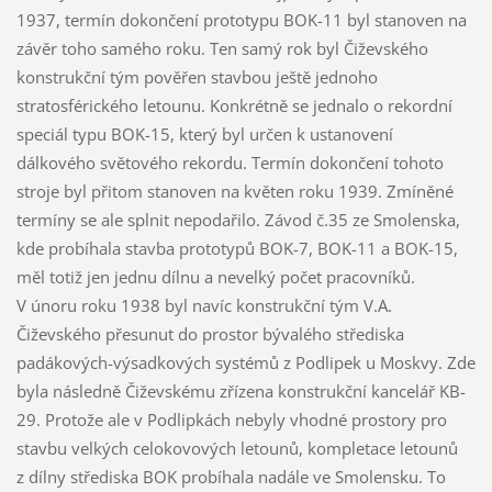
1937, termín dokončení prototypu BOK-11 byl stanoven na
závěr toho samého roku. Ten samý rok byl Čiževského
konstrukční tým pověřen stavbou ještě jednoho
stratosférického letounu. Konkrétně se jednalo o rekordní
speciál typu BOK-15, který byl určen k ustanovení
dálkového světového rekordu. Termín dokončení tohoto
stroje byl přitom stanoven na květen roku 1939. Zmíněné
termíny se ale splnit nepodařilo. Závod č.35 ze Smolenska,
kde probíhala stavba prototypů BOK-7, BOK-11 a BOK-15,
měl totiž jen jednu dílnu a nevelký počet pracovníků.
V únoru roku 1938 byl navíc konstrukční tým V.A.
Čiževského přesunut do prostor bývalého střediska
padákových-výsadkových systémů z Podlipek u Moskvy. Zde
byla následně Čiževskému zřízena konstrukční kancelář KB-
29. Protože ale v Podlipkách nebyly vhodné prostory pro
stavbu velkých celokovových letounů, kompletace letounů
z dílny střediska BOK probíhala nadále ve Smolensku. To