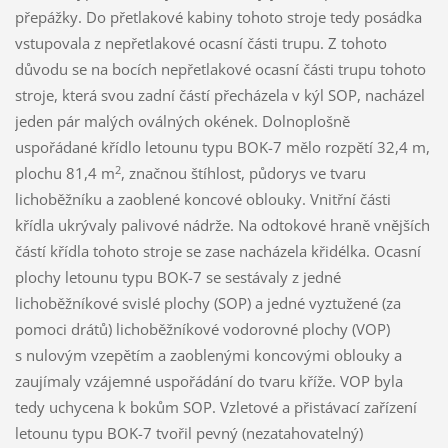
přepážky. Do přetlakové kabiny tohoto stroje tedy posádka
vstupovala z nepřetlakové ocasní části trupu. Z tohoto
důvodu se na bocích nepřetlakové ocasní části trupu tohoto
stroje, která svou zadní částí přecházela v kýl SOP, nacházel
jeden pár malých oválných okének. Dolnoplošně
uspořádané křídlo letounu typu BOK-7 mělo rozpětí 32,4 m,
2
plochu 81,4 m
, značnou štíhlost, půdorys ve tvaru
lichoběžníku a zaoblené koncové oblouky. Vnitřní části
křídla ukrývaly palivové nádrže. Na odtokové hraně vnějších
částí křídla tohoto stroje se zase nacházela křidélka. Ocasní
plochy letounu typu BOK-7 se sestávaly z jedné
lichoběžníkové svislé plochy (SOP) a jedné vyztužené (za
pomoci drátů) lichoběžníkové vodorovné plochy (VOP)
s nulovým vzepětím a zaoblenými koncovými oblouky a
zaujímaly vzájemné uspořádání do tvaru kříže. VOP byla
tedy uchycena k bokům SOP. Vzletové a přistávací zařízení
letounu typu BOK-7 tvořil pevný (nezatahovatelný)