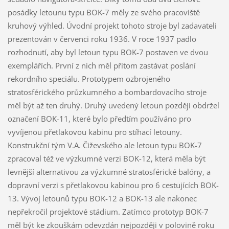
posádky letounu typu BOK-7 měly ze svého pracoviště
kruhový výhled. Úvodní projekt tohoto stroje byl zadavateli
prezentován v červenci roku 1936. V roce 1937 padlo
rozhodnutí, aby byl letoun typu BOK-7 postaven ve dvou
exemplářích. První z nich měl přitom zastávat poslání
rekordního speciálu. Prototypem ozbrojeného
stratosférického průzkumného a bombardovacího stroje
měl být až ten druhý. Druhý uvedený letoun později obdržel
označení BOK-11, které bylo předtím používáno pro
vyvíjenou přetlakovou kabinu pro stíhací letouny.
Konstrukční tým V.A. Čiževského ale letoun typu BOK-7
zpracoval též ve výzkumné verzi BOK-12, která měla být
levnější alternativou za výzkumné stratosférické balóny, a
dopravní verzi s přetlakovou kabinou pro 6 cestujících BOK-
13. Vývoj letounů typu BOK-12 a BOK-13 ale nakonec
nepřekročil projektové stádium. Zatímco prototyp BOK-7
měl být ke zkouškám odevzdán nejpozději v polovině roku