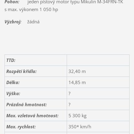
Pohon:
jeden pístový motor typu Mikulin M-34FRN-TK
s max. výkonem 1 050 hp
Výzbroj:
žádná
TTD:
Rozpětí křídla:
32,40 m
Délka:
14,85 m
Výška:
?
Prázdná hmotnost:
?
Max. vzletová hmotnost:
5 300 kg
Max. rychlost:
350* km/h