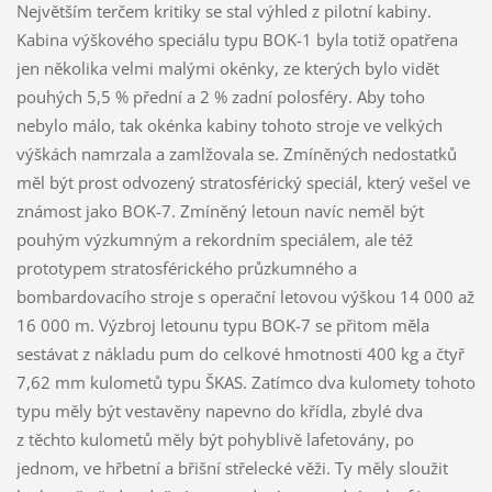
Největším terčem kritiky se stal výhled z pilotní kabiny.
Kabina výškového speciálu typu BOK-1 byla totiž opatřena
jen několika velmi malými okénky, ze kterých bylo vidět
pouhých 5,5 % přední a 2 % zadní polosféry. Aby toho
nebylo málo, tak okénka kabiny tohoto stroje ve velkých
výškách namrzala a zamlžovala se. Zmíněných nedostatků
měl být prost odvozený stratosférický speciál, který vešel ve
známost jako BOK-7. Zmíněný letoun navíc neměl být
pouhým výzkumným a rekordním speciálem, ale též
prototypem stratosférického průzkumného a
bombardovacího stroje s operační letovou výškou 14 000 až
16 000 m. Výzbroj letounu typu BOK-7 se přitom měla
sestávat z nákladu pum do celkové hmotnosti 400 kg a čtyř
7,62 mm kulometů typu ŠKAS. Zatímco dva kulomety tohoto
typu měly být vestavěny napevno do křídla, zbylé dva
z těchto kulometů měly být pohyblivě lafetovány, po
jednom, ve hřbetní a břišní střelecké věži. Ty měly sloužit