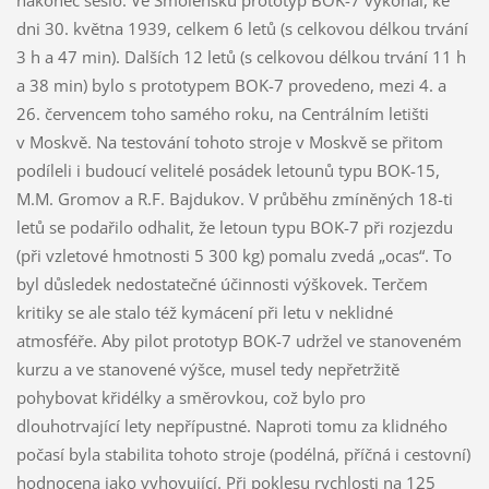
nakonec sešlo. Ve Smolensku prototyp BOK-7 vykonal, ke
dni 30. května 1939, celkem 6 letů (s celkovou délkou trvání
3 h a 47 min). Dalších 12 letů (s celkovou délkou trvání 11 h
a 38 min) bylo s prototypem BOK-7 provedeno, mezi 4. a
26. červencem toho samého roku, na Centrálním letišti
v Moskvě. Na testování tohoto stroje v Moskvě se přitom
podíleli i budoucí velitelé posádek letounů typu BOK-15,
M.M. Gromov a R.F. Bajdukov. V průběhu zmíněných 18-ti
letů se podařilo odhalit, že letoun typu BOK-7 při rozjezdu
(při vzletové hmotnosti 5 300 kg) pomalu zvedá „ocas“. To
byl důsledek nedostatečné účinnosti výškovek. Terčem
kritiky se ale stalo též kymácení při letu v neklidné
atmosféře. Aby pilot prototyp BOK-7 udržel ve stanoveném
kurzu a ve stanovené výšce, musel tedy nepřetržitě
pohybovat křidélky a směrovkou, což bylo pro
dlouhotrvající lety nepřípustné. Naproti tomu za klidného
počasí byla stabilita tohoto stroje (podélná, příčná i cestovní)
hodnocena jako vyhovující. Při poklesu rychlosti na 125