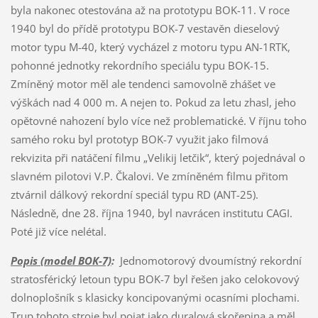
byla nakonec otestována až na prototypu BOK-11. V roce
1940 byl do přídě prototypu BOK-7 vestavěn dieselový
motor typu M-40, který vycházel z motoru typu AN-1RTK,
pohonné jednotky rekordního speciálu typu BOK-15.
Zmíněný motor měl ale tendenci samovolně zhášet ve
výškách nad 4 000 m. A nejen to. Pokud za letu zhasl, jeho
opětovné nahození bylo více než problematické. V říjnu toho
samého roku byl prototyp BOK-7 využit jako filmová
rekvizita při natáčení filmu „Velikij letčik“, který pojednával o
slavném pilotovi V.P. Čkalovi. Ve zmíněném filmu přitom
ztvárnil dálkový rekordní speciál typu RD (ANT-25).
Následně, dne 28. října 1940, byl navrácen institutu CAGI.
Poté již více nelétal.
Popis (model BOK-7)
:
Jednomotorový dvoumístný rekordní
stratosférický letoun typu BOK-7 byl řešen jako celokovový
dolnoplošník s klasicky koncipovanými ocasními plochami.
Trup tohoto stroje byl pojat jako duralová skořepina a měl