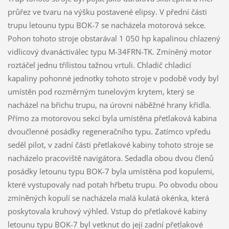
průřez ve tvaru na výšku postavené elipsy. V přední části
trupu letounu typu BOK-7 se nacházela motorová sekce.
Pohon tohoto stroje obstarával 1 050 hp kapalinou chlazený
vidlicový dvanáctiválec typu M-34FRN-TK. Zmíněný motor
roztáčel jednu třílistou tažnou vrtuli. Chladič chladicí
kapaliny pohonné jednotky tohoto stroje v podobě vody byl
umístěn pod rozměrným tunelovým krytem, který se
nacházel na břichu trupu, na úrovni náběžné hrany křídla.
Přímo za motorovou sekcí byla umístěna přetlaková kabina
dvoučlenné posádky regeneračního typu. Zatímco vpředu
seděl pilot, v zadní části přetlakové kabiny tohoto stroje se
nacházelo pracoviště navigátora. Sedadla obou dvou členů
posádky letounu typu BOK-7 byla umístěna pod kopulemi,
které vystupovaly nad potah hřbetu trupu. Po obvodu obou
zmíněných kopulí se nacházela malá kulatá okénka, která
poskytovala kruhový výhled. Vstup do přetlakové kabiny
letounu typu BOK-7 byl vetknut do její zadní přetlakové