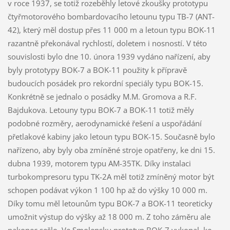
v roce 1937, se totiž rozeběhly letové zkoušky prototypu
čtyřmotorového bombardovacího letounu typu TB-7 (ANT-
42), který měl dostup přes 11 000 m a letoun typu BOK-11
razantně překonával rychlostí, doletem i nosností. V této
souvislosti bylo dne 10. února 1939 vydáno nařízení, aby
byly prototypy BOK-7 a BOK-11 použity k přípravě
budoucích posádek pro rekordní speciály typu BOK-15.
Konkrétně se jednalo o posádky M.M. Gromova a R.F.
Bajdukova. Letouny typu BOK-7 a BOK-11 totiž měly
podobné rozměry, aerodynamické řešení a uspořádání
přetlakové kabiny jako letoun typu BOK-15. Současně bylo
nařízeno, aby byly oba zmíněné stroje opatřeny, ke dni 15.
dubna 1939, motorem typu AM-35TK. Díky instalaci
turbokompresoru typu TK-2A měl totiž zmíněný motor být
schopen podávat výkon 1 100 hp až do výšky 10 000 m.
Díky tomu měl letounům typu BOK-7 a BOK-11 teoreticky
umožnit výstup do výšky až 18 000 m. Z toho záměru ale