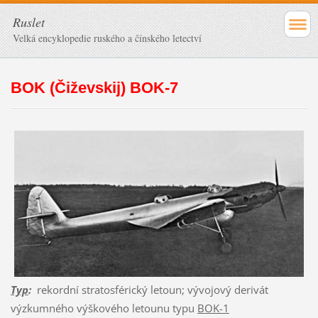
Ruslet
Velká encyklopedie ruského a čínského letectví
BOK (Čiževskij) BOK-7
Typ
:
rekordní stratosférický letoun; vývojový derivát
výzkumného výškového letounu typu
BOK-1