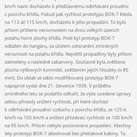
km/h navíc docházelo k předčasnému odtrhávání proudnic
z povrchu křídla. Pokud pak rychlost prototypu BOK-7 klesla
na 113 až 115 km/h, docházelo k jeho propadání. To bylo
přitom přičteno nerovnostem na dvou velkých úsecích
potahu horní plochy křídla. Poté byl prototyp BOK-7
odtažen do hangáru, za účelem odstranění zmíněných
nerovností na potahu křídla. Největší propadliny byly přitom
zatmeleny a následně zabarveny. Současně byla zvětšena
plocha výškových kormidel, zvětšením jejich hloubky (o 80
mm). Do oblak se takto modifikovaný prototyp BOK-7
napoprvé vydal dne 21. července 1939. V průběhu
zmíněného letu se podařilo odhalit, že výše uvedené úpravy
sebou přinesly snížení rychlosti, při které dochází
k odtrhávání proudnic vzduchu z povrchu křídla, ze 125-ti
km/h na 105 km/h a snížení přistávací rychlosti ze 100 km/h
na 95 km/h. Přitom nebylo pozorováno propadání. Všechny
lety prototyp BOK-7 absolvoval bez přetlakové kabiny. Ta