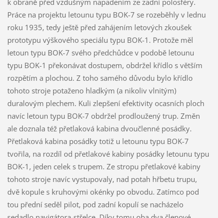
k obraně před vzdušným napadením ze zadní polosféry.
Práce na projektu letounu typu BOK-7 se rozeběhly v lednu
roku 1935, tedy ještě před zahájením letových zkoušek
prototypu výškového speciálu typu BOK-1. Protože měl
letoun typu BOK-7 svého předchůdce v podobě letounu
typu BOK-1 překonávat dostupem, obdržel křídlo s větším
rozpětím a plochou. Z toho samého důvodu bylo křídlo
tohoto stroje potaženo hladkým (a nikoliv vlnitým)
duralovým plechem. Kuli zlepšení efektivity ocasních ploch
navíc letoun typu BOK-7 obdržel prodloužený trup. Změn
ale doznala též přetlaková kabina dvoučlenné posádky.
Přetlaková kabina posádky totiž u letounu typu BOK-7
tvořila, na rozdíl od přetlakové kabiny posádky letounu typu
BOK-1, jeden celek s trupem. Ze stropu přetlakové kabiny
tohoto stroje navíc vystupovaly, nad potah hřbetu trupu,
dvě kopule s kruhovými okénky po obvodu. Zatímco pod
tou přední seděl pilot, pod zadní kopulí se nacházelo
sedadlo navigátora-střelce. Díky tomu oba dva členové